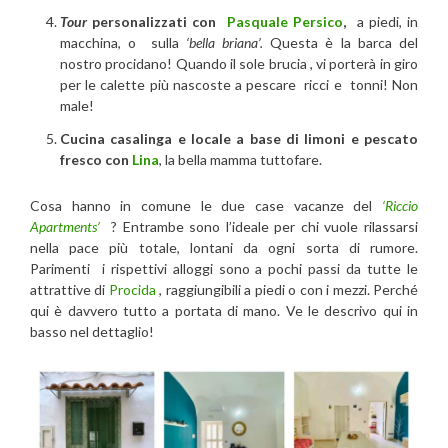
Tour
personalizzati con
Pasquale Persico
,
a piedi, in
macchina, o sulla
‘bella briana’.
Questa è la barca del
nostro procidano! Quando il sole brucia , vi porterà in giro
per le calette più nascoste a pescare ricci e tonni! Non
male!
Cucina casalinga e locale a base di limoni e pescato
fresco con
Lina
, la bella mamma tuttofare.
Cosa hanno in comune le due case vacanze del
‘Riccio
Apartments’
? Entrambe sono l’ideale per chi vuole rilassarsi
nella pace più totale, lontani da ogni sorta di rumore.
Parimenti i rispettivi alloggi sono a pochi passi da tutte le
attrattive di
Procida
, raggiungibili a piedi o con i mezzi. Perché
qui è davvero tutto a portata di mano. Ve le descrivo qui in
basso nel dettaglio!