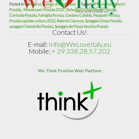
Posted in
Campania
,
Islands of Naples bay
Tagged
'Il Riccio Apartments'
Procida
,
'Mosaico per Procida 2022'
,
Belvedere Elsa Morante Procida
,
Corricella Procida
,
Famiglia Persico
,
Gaetano Cataldo
,
Pasquale Persico
,
Procida capitale cultura 2022
,
Roberto Cipresso
,
Spiaggia Chiaia Procida
,
spiaggia Chiaiolellla Procida
,
Spiaggia del Pozzo Vecchio Procida
Contact Us!
E-mail:
Info@WeLoveItaly.eu
Mobile:
+ 39 338.28.57.202
We Think Positive Web Platform