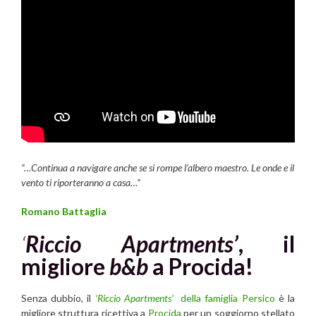
“…Continua a navigare anche se si rompe l’albero maestro. Le onde e il
vento ti riporteranno a casa…”
Romano Battaglia
‘
Riccio Apartments’
, il
migliore
b&b
a Procida!
Senza dubbio, il
‘Riccio Apartments’
della famiglia Persico
è la
migliore struttura ricettiva
a
Procida
per un soggiorno stellato