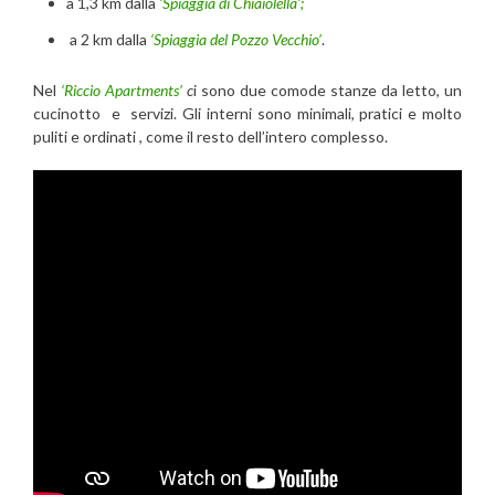
a 1,3 km dalla
‘Spiaggia di Chiaiolella’;
a 2 km dalla
‘Spiaggia del Pozzo Vecchio’
.
Nel
‘Riccio Apartments’
c
i sono due comode stanze da letto, un
cucinotto e servizi. Gli interni sono minimali, pratici e molto
puliti e ordinati , come il resto dell’intero complesso.