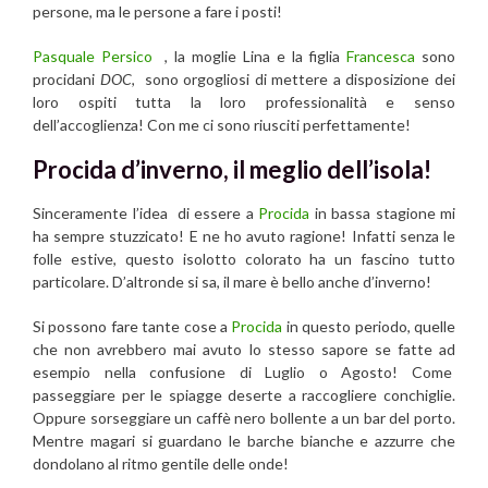
persone, ma le persone a fare i posti!
Pasquale Persico
, la moglie Lina e la figlia
Francesca
sono
procidani
DOC
, sono orgogliosi di mettere a disposizione dei
loro ospiti tutta la loro professionalità e senso
dell’accoglienza! Con me ci sono riusciti perfettamente!
Procida d’inverno, il meglio dell’isola!
Sinceramente l’idea di essere a
Procida
in bassa stagione mi
ha sempre stuzzicato! E ne ho avuto ragione! Infatti senza le
folle estive, questo isolotto colorato ha un fascino tutto
particolare. D’altronde si sa, il mare è bello anche d’inverno!
Si possono fare tante cose a
Procida
in questo periodo, quelle
che non avrebbero mai avuto lo stesso sapore se fatte ad
esempio nella confusione di Luglio o Agosto! Come
passeggiare per le spiagge deserte a raccogliere conchiglie.
Oppure sorseggiare un caffè nero bollente a un bar del porto.
Mentre magari si guardano le barche bianche e azzurre che
dondolano al ritmo gentile delle onde!