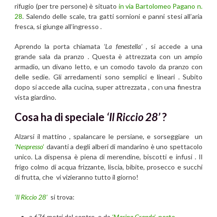
rifugio (per tre persone) è situato
in via Bartolomeo Pagano n.
28
. Salendo delle scale, tra gatti sornioni e panni stesi all’aria
fresca, si giunge all’ingresso .
Aprendo la porta chiamata
‘La fenestella’ ,
si accede a una
grande sala da pranzo . Questa è attrezzata con un ampio
armadio, un divano letto, e un comodo tavolo da pranzo con
delle sedie. Gli arredamenti sono semplici e lineari . Subito
dopo si accede alla cucina, super attrezzata , con una finestra
vista giardino.
Cosa ha di speciale
‘Il Riccio 28’
?
Alzarsi il mattino , spalancare le persiane, e sorseggiare un
‘Nespresso
‘
davanti a degli alberi di mandarino è uno spettacolo
unico. La dispensa è piena di merendine, biscotti e infusi . Il
frigo colmo di acqua frizzante, liscia, bibite, prosecco e succhi
di frutta, che vi vizieranno tutto il giorno!
‘Il Riccio 28’
si trova:
a 676 metri dal centro, e da
‘Marina Grande’
, porto