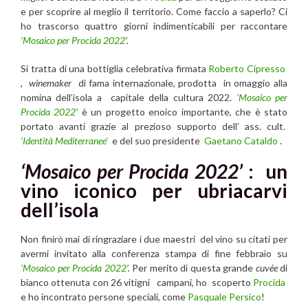
e per scoprire al meglio il territorio. Come faccio a saperlo? Ci
ho trascorso quattro giorni indimenticabili per raccontare
‘Mosaico per Procida 2022
’.
Si tratta di una bottiglia celebrativa firmata
Roberto Cipresso
,
winemaker
di fama internazionale, prodotta in omaggio alla
nomina dell’isola a capitale della cultura 2022.
‘Mosaico per
Procida 2022
’
è un progetto enoico importante, che è stato
portato avanti grazie al prezioso supporto dell’ ass. cult.
‘Identità Mediterranee’
e del suo presidente
Gaetano Cataldo
.
‘Mosaico per Procida 2022’
: un
vino iconico per ubriacarvi
dell’isola
Non finirò mai di ringraziare i due maestri del vino su citati per
avermi invitato alla conferenza stampa di fine febbraio su
‘Mosaico per Procida 2022
’.
Per merito di questa grande
cuvée
di
bianco ottenuta con 26 vitigni campani, ho scoperto
Procida
e ho incontrato persone speciali, come
Pasquale Persico
!