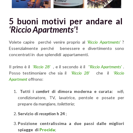
5 buoni motivi per andare al
‘Riccio Apartments’
!
Volete capire perché venire proprio al
‘Riccio Apartments’
?
Essenzialmente perché benessere e divertimento sono
concentrati in due splendidi appartamenti.
Il primo è il
‘Riccio 28’
, e il secondo è il
‘
‘Riccio Apartments’
.
Posso testimoniare che sia il
‘Riccio 28’
che il
‘Riccio
Apartment
offrono:
Tutti i
comfort
di dimora moderna e curata:
wifi
,
condizionatore, TV, lavatrice, pentole e posate per
prepare da mangiare,
toiletteria
;
Servizio di
reception
h 24
;
Posizione centralissima a due passi dalle migliori
spiagge di
Procida
;