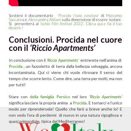
Sostieni il documentario
‘Procida l’isola conclusa’
di
Massimo
Saccare
s e
Alessandra Attiani
sulla dimensione di essere isolani .
Si presenterà al
‘Ischia Film Festival 2022’
.
Clicca qui e fai il tuo
dovere !
Conclusioni. Procida nel cuore
con il
‘Riccio Apartments’
In conclusione con il
‘Riccio Apartments’
entrerete nell’anima di
Procida
, un fazzoletto di terra dalla bellezza selvaggia, ancora
incontaminata. Qui ci viene chi vuole ritrovare il senso del
tempo che scorre lento. Come dire, una terra per molti, ma non
per tutti!
Stare con
della famiglia Persico
nel loro
‘Riccio Apartments’
significa lasciare la propria anima a
Procida
. E tornarci e l’unico
modo per riprendersela! Quello che farò a breve anche io! E
non vedo l’ora di perdermi di nuovo in una natura rigogliosa e
quasi primordiale, tipica del Mediterraneo!