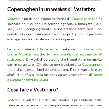
Copenaghen in un
weekend .
Vesterbro
Vesterbro
è un’ala non troppo periferica di
Copenaghen
che fu
spianata nel XVI sec. Da terreno agricolo si urbanizzò ( XIX
sec.) con il congiungimento a una stazione ferroviaria. Con
questo suo rapido ampliamento si riempì di gruppi di persone
eterogenee con prevalenza di classe operaia.
Lo spirito ribelle di
Vesterbro
si mantenne fino alla
Seconda
Guerra Mondiale
giacché fu l’avanguardia del movimento di
resistenza.
Da vicoli di perdizione si è tramutata in un’ambita
oasi in cui abitare . Oltretutto non è distante da
Copenaghen
ed è al contempo fuori dal
caos
urbano. E se si vuole fare un
picnic
ci si rifugia nella lussureggiante vegetazione di
Vestre
Kirkegard e Sønder Boulevard
.
Cosa fare a Vesterbro?
Vesterbro
è adatto a tutti, dai creativi agli studenti, dalle
famiglie ai pensionati. Le sue palazzine sono a cinque piani