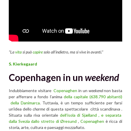
“La
vita
si può
capire
solo all’indietro, ma si vive in avanti.”
S. Kierkegaard
Copenhagen in un
weekend
Indubbiamente visitare
Copenaghen
in un
weekend
non basta
per afferrare a fondo l’anima
della capitale (638.790 abitanti)
della Danimarca
. Tuttavia, è un tempo sufficiente per farsi
un’idea dello
charme
di questa spettacolare città scandinava .
Situata sulla riva orientale
dell’isola di Sjælland , e separata
dalla Svezia dallo stretto di Øresund
,
Copenaghen
è ricca di
storia, arte, cultura e paesaggi mozzafiato.