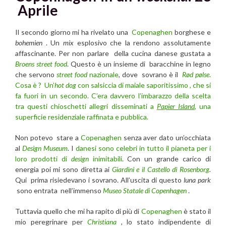
Aprile
Il secondo giorno mi ha rivelato una
Copenaghen
borghese e
bohemien
. Un
mix
esplosivo che la rendono assolutamente
affascinante. Per non parlare della cucina danese gustata a
Broens street food
. Questo è un insieme di baracchine in legno
che servono
street food
nazionale
, dove sovrano è il
Rød pølse
.
Cosa è ? Un’
hot dog
con salsiccia di maiale saporitissimo , che si
fa fuori in un secondo. C’era davvero l’imbarazzo della scelta
tra questi chioschetti allegri disseminati a
Papier Island
, una
superficie residenziale raffinata e pubblica.
Non potevo stare a
Copenaghen
senza aver dato un’occhiata
al
Design Museum
. I
danesi sono celebri in tutto il pianeta per i
loro prodotti di
design
inimitabili
. Con un grande carico di
energia poi mi sono diretta ai
Giardini e il Castello di Rosenborg
.
Qui prima risiedevano i sovrano. All’uscita di questo
luna park
sono entrata nell’immenso
Museo Statale di Copenhagen
.
Tuttavia quello che mi ha rapito di più di
Copenaghen
è stato il
mio peregrinare per
Christiana
, lo stato indipendente di