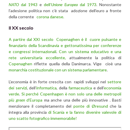
NATO
dal 1943
e
dell’
Unione Europea
dal 1973
. Nonostante
l’adesione politica non c’è stata adozione dell’euro a fronte
della corrente
corona danese.
Il XX secolo
A partire dal XXI secolo Copenaghen è il cuore pulsante e
finanziario della Scandinavia e gettonatissima per conferenze
e congressi internazionali
.
Con un sistema educativo e una
rete universitaria eccellente,
attualmente la politica di
Copenaghen
riflette quella della Danimarca. Vige cioè una
monarchia costituzionale con un sistema parlamentare
.
L’economia è in forte crescita con rapidi sviluppi nel
settore
dei servizi
, dell’
informatica
, della
farmaceutica
e dell’
economia
verde
.
Sì perché Copenhagen è non solo una delle metropoli
più
green
d’Europa
ma anche una delle più innovative . Basti
menzionare il completamento del
ponte di Øresund
che la
integra alla provincia
di Scania e la fanno divenire valevole di
uno scatto fotografico immemorabile!