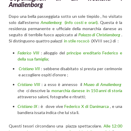
Amalienborg
Dopo una bella passeggiata sotto un sole tiepido , ho visitato
solo dall’esterno
Amalienborg
(info costi e orari)
. Questa è la
residenza permanente e ufficiale della monarchia danese as
seguito di terribile fuoco appiccato al
Palazzo di Christiansborg
.
Si distinguono quattro palazzi
in stile rococò
(XVIII sec.) di :
Federico VIII
: alloggio del
principe ereditario Federico e
della sua famiglia
;
Cristiano VII
: sebbene disabitato si presta per cerimonie
e accogliere ospiti d’onore ;
Cristiano VIII
: a esso è annesso il
Museo di Amalienborg
che ci descrive la
monarchia danese in 150 anni di storia
attraverso saloni, fotografie e ritratti;
Cristiano IX
: è dove vive
Federico X di Danimarca
, e una
bandiera issata indica che lui sta lì.
Questi tesori circondano una piazza spettacolare.
Alle 12:00