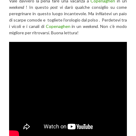
Vale davvero la pena fare una vacanza a
Copenaghen
in un
weekend
! In questo
post
vi darò qualche consiglio su come
peregrinare in questo luogo incantevole. Ma infilatevi un paio
di scarpe comode e togliete l’orologio dal polso . Perdetevi tra
i vicoli e i canali di
Copenaghen
in un
weekend
. Non c’è modo
migliore per ritrovarsi. Buona lettura!