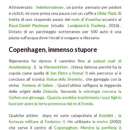
Attraversato
Inderhavnsbroen
, un ponte pensato per pedoni
e ciclisti, mi sono presa una pausa con un caffè a
Ofelia Plads
. Si
tratta di uno stupendo pezzo del
molo di Kvæsthus
accanto al
Royal Danish Playhouse
(studio
Lundgaard & Tranberg
, 2016) .
Dotato di un parcheggio sotterraneo per 500 auto è una
piazza sull’acqua dove i locali si svagano e rilassano.
Copenhagen, immenso stupore
Rigenerata ho ripreso il cammino fino ai
palazzi reali di
Amaliemborg
. E la
Marmorkirken
, chiesa famosa perché ha la
cupola come quella di
San Pietro
a Roma!
Il mio percorso si è
concluso all’ iconica
Statua della Sirenetta
, che gareggia con la
vicina
Fontana di Gefion
. Quest’ultima raffigura la leggenda
delle origini della
Zelanda
. Secondo
la mitologia norrena la
Gefion era girovaga . Questa avrebbe trasformato i suoi figli in
buoi per arare la terra promessa dal re di Svezia
.
Qualche attimo dopo mi sono catapultata al
Kastellet
, la
fortezza militare di Federico II
. Ho utilizzato
la metro
(2002)
che serve il centro di
Copenaghen. Mentre la periferia è