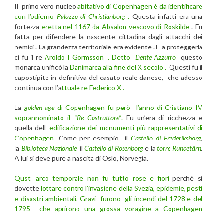
Il primo vero nucleo
abitativo di Copenhagen è da identificare
con l’odierno
Palazzo di Christianborg
.
Questa infatti era una
fortezza
eretta nel 1167 da Absalon vescovo di Roskilde
. Fu
fatta per difendere la nascente cittadina dagli attacchi dei
nemici . La grandezza territoriale era evidente . E a proteggerla
ci fu il re
Aroldo I Gormsson .
Detto
Dente Azzurro
questo
monarca unificò la
Danimarca alla fine del X secolo .
Questi fu il
capostipite in definitiva del casato reale danese, che adesso
continua con l’a
ttuale re Federico X .
La
golden age
di Copenhagen fu però l’anno di Cristiano IV
soprannominato il “
Re Costruttore”
.
Fu un’era di ricchezza e
quella dell’
edificazione dei monumenti più rappresentativi di
Copenhagen
. Come per esempio il
Castello di Frederiksborg
,
la
Biblioteca Nazionale
, il
Castello di Rosenborg
e la
torre Rundetårn
.
A lui si deve pure a nascita di Oslo, Norvegia.
Qust’ arco temporale non fu tutto rose e fiori
perché si
dovette
lottare contro l’invasione della Svezia, epidemie, pesti
e disastri ambientali.
Gravi furono gli incendi del 1728 e del
1795 che aprirono una grossa voragine a Copenhagen