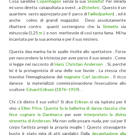
Cosa sarebbe
Copenhagen
senza la sua
Sirenetta
! Per mirarla
mi sono diretta catapultata a ovest , a
Østerbro
. Questo è un
quartiere vasto apprezzato per il parco di
Fælledparken
) , ed è
anche colmo di grandi magazzini. Devo assolutamente
ribattere contro quanti sostengono che la
Sirenetta
sia
minuscola (1,25
m
) e non meritevole di così tanta fama. Mi ha
incantata per la sua armonia e per il suo mistero.
Questa dea marina ha le spalle rivolte allo spettatore . Forse
per nascondere la tristezza per aver perso il suo amato . Come
si legge nel racconto di
Hans Christian Andersen
. Sì, perché
lei è la protagonista di una delle sue favole . La stessa che
travolse l’immaginazione del
magnate Carl Jacobsen
. Il ricco
danese la materializzò commissionandone l’esecuzione allo
scultore
Edvard Eriksen
(
1876
–
1959
) .
Chi c’è dietro il suo volto? Si dice
Eriksen
si sia ispirato per il
viso
a Ellen Price. Questa fu la ballerina di danza classica che
fece sognare la Danimarca
per aver
interpretato la divina
sirenetta di Andersen.
Ma non volle posare nuda, per cui per il
corpo l’artista pregò la propria moglie ! Questo stravagante
busto è stato mira di atti vandalici. Dalla
decapitazione alla