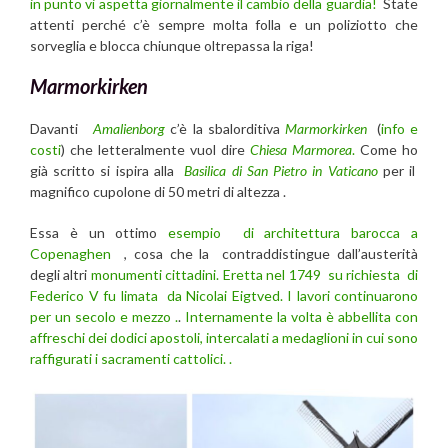
in punto vi aspetta giornalmente il cambio della guardia!
State
attenti perché c’è sempre molta folla e un poliziotto che
sorveglia e blocca chiunque oltrepassa la riga!
Marmorkirken
Davanti
Amalienborg
c’è la sbalorditiva
Marmorkirken
(
info e
costi
) che letteralmente vuol dire
Chiesa Marmorea
.
Come ho
già scritto si ispira alla
Basilica di San Pietro in Vaticano
per il
magnifico cupolone di 50 metri di altezza .
Essa è un ottimo
esempio di architettura barocca a
Copenaghen
, cosa che la contraddistingue dall’austerità
degli altri
monumenti cittadini.
Eretta nel 1749 su richiesta di
Federico V fu limata da Nicolai Eigtved. I lavori continuarono
per un secolo e mezzo .
.
Internamente la volta è abbellita con
affreschi dei dodici apostoli, intercalati a medaglioni in cui sono
raffigurati i sacramenti cattolici. .