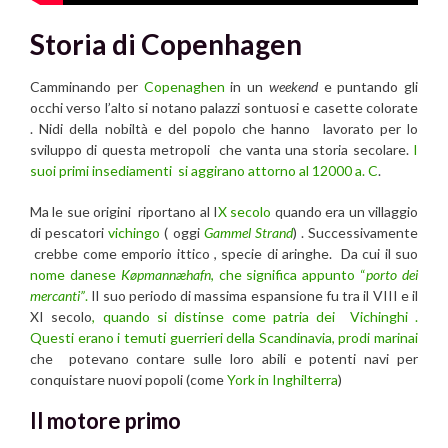
Storia di Copenhagen
Camminando per
Copenaghen
in un
weekend
e puntando gli
occhi verso l’alto si notano palazzi sontuosi e casette colorate
. Nidi della nobiltà e del popolo che hanno lavorato per lo
sviluppo di questa metropoli che vanta una storia secolare.
I
suoi primi insediamenti si aggirano attorno al 12000 a. C
.
Ma le sue origini riportano al I
X secolo
quando era un villaggio
di pescatori
vichingo
( oggi
Gammel Strand
) . Successivamente
crebbe come emporio ittico , specie di aringhe. Da cui il suo
nome danese
Køpmannæhafn
, che significa appunto “
porto dei
mercanti”
.
Il suo periodo di massima espansione fu tra il VIII e il
XI secolo
, quando si distinse come patria dei Vichinghi .
Questi erano i temuti guerrieri della Scandinavia, prodi marinai
che potevano contare sulle loro abili e potenti navi per
conquistare nuovi popoli (come
York in Inghilterra
)
Il motore primo