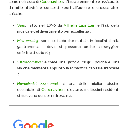
come nel resto di
Copenaghen
. L’intrattenimento è assicurato
da mille attività e concerti, sport all’aperto e queste altre
chicche:
Vega
: fatto nel 1996 da
Vilhelm Lauritzen
è l’
hub
della
musica e del divertimento per eccellenza ;
Meatpacking
: sono ex fabbriche mutate in localini di alta
gastronomia , dove si possono anche sorseggiare
sofisticati
cocktail
;
Værnedamsvej
: è come una
“piccola Parigi”
, poiché è una
via che rammenta appunto la romantica capitale francese
;
Havnebadet Fisketorvet
: è una delle migliori piscine
oceaniche di
Copenaghen
; d’estate, moltissimi residenti
si ritrovano qui per rinfrescarsi;