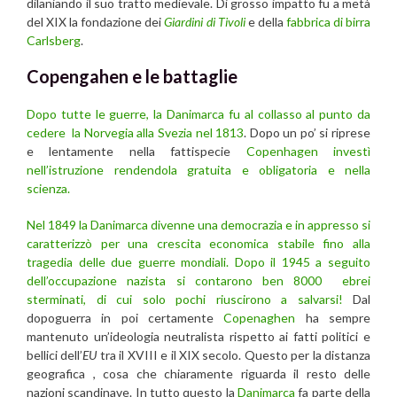
dilaniando il suo tratto medievale. Di grosso impatto fu a metà
del XIX la fondazione dei
Giardini di Tivoli
e della
fabbrica di birra
Carlsberg
.
Copengahen e le battaglie
Dopo tutte le guerre, la Danimarca fu al collasso al punto da
cedere la Norvegia alla Svezia nel 1813
. Dopo un po’ si riprese
e lentamente nella fattispecie
Copenhagen investì
nell’istruzione rendendola gratuita e obligatoria e nella
scienza.
Nel 1849 la Danimarca divenne una democrazia e in appresso si
caratterizzò per una crescita economica stabile fino alla
tragedia delle due guerre mondiali.
Dopo il 1945 a seguito
dell’occupazione nazista si contarono ben 8000 ebrei
sterminati, di cui solo pochi riuscirono a salvarsi!
Dal
dopoguerra in poi certamente
Copenaghen
ha sempre
mantenuto un’ideologia neutralista rispetto ai fatti politici e
bellici dell’
EU
tra il XVIII e il XIX secolo. Questo per la distanza
geografica , cosa che chiaramente riguarda il resto delle
nazioni scandinave. In tutto questo la
Danimarca
fa parte della