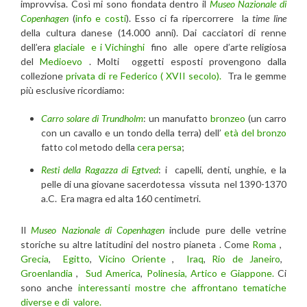
improvvisa. Così mi sono fiondata dentro il
Museo Nazionale di
Copenhagen
(
info e costi
). Esso ci fa ripercorrere la
time line
della cultura danese (14.000 anni). Dai cacciatori di renne
dell’era
glaciale
e i Vichinghi
fino alle opere d’arte religiosa
del
Medioevo
. Molti oggetti esposti provengono dalla
collezione
privata di re Federico ( XVII secolo).
Tra le gemme
più esclusive ricordiamo:
Carro solare di Trundholm
: un manufatto
bronzeo
(un carro
con un cavallo e un tondo della terra) dell’
età del bronzo
fatto col metodo della
cera persa
;
Resti della Ragazza di Egtved
: i capelli, denti, unghie, e la
pelle di una giovane sacerdotessa vissuta nel 1390-1370
a.C. Era magra ed alta 160 centimetri.
Il
Museo Nazionale di Copenhagen
include pure delle vetrine
storiche su altre latitudini del nostro pianeta . Come
Roma
,
Grecia
,
Egitto
,
Vicino Oriente
,
Iraq
,
Rio de Janeiro
,
Groenlandia
,
Sud America
,
Polinesia, Artico e Giappone.
Ci
sono anche
interessanti mostre che affrontano tematiche
diverse e di valore.