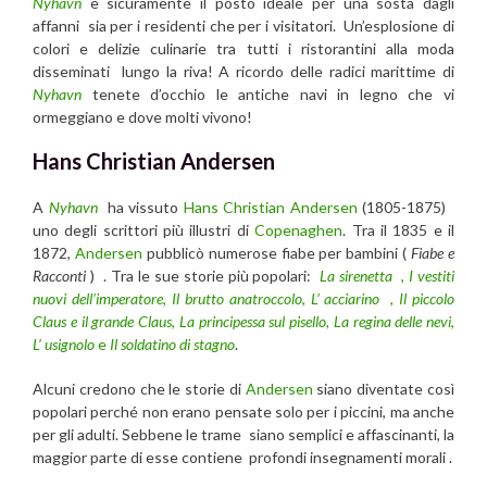
Nyhavn
è sicuramente il posto ideale per una sosta dagli
affanni sia per i residenti che per i visitatori. Un’esplosione di
colori e delizie culinarie tra tutti i ristorantini alla moda
disseminati lungo la riva! A ricordo delle radici marittime di
Nyhavn
tenete d’occhio le antiche navi in ​​legno che vi
ormeggiano e dove molti vivono!
Hans Christian Andersen
A
Nyhavn
ha vissuto
Hans Christian Andersen
(1805-1875)
uno degli scrittori più illustri di
Copenaghen
. Tra il 1835 e il
1872,
Andersen
pubblicò numerose fiabe per bambini (
Fiabe e
Racconti
) . Tra le sue storie più popolari:
La sirenetta
,
I vestiti
nuovi dell’imperatore
,
Il brutto anatroccolo
,
L’ acciarino
,
Il piccolo
Claus e il grande Claus
,
La principessa sul pisello
,
La regina delle nevi
,
L’ usignolo
e
Il soldatino di stagno
.
Alcuni credono che le storie di
Andersen
siano diventate così
popolari perché non erano pensate solo per i piccini, ma anche
per gli adulti. Sebbene le trame siano semplici e affascinanti, la
maggior parte di esse contiene profondi insegnamenti morali .