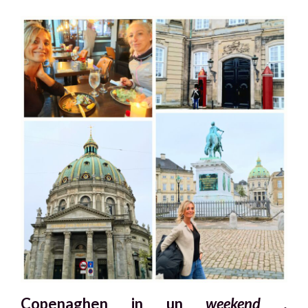
Copenaghen in un
weekend .