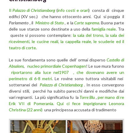
Il
Palazzo di Christiansborg
(
info costi e orari
) consta di cinque
edifici (XV sec.) che hanno ottocento anni. Qui si poggia il
Parlamento
, il
Ministro di Stato
, e la
Corte suprema
. Buona parte
delle sue stanze sono destinate a uso della
famiglia reale
. Tra
queste si possono contemplare:
la sala del trono, la sala dei
ricevimenti, le cucine reali, la cappella reale, le scuderie ed il
teatro di corte.
Le sue fondamenta sono quelle dell’ ormai disperso
Castello di
Absalons
,
nucleo primordiale Copenhagen
! Le sue mura furono
riportarono alla luce nel1907 , che dovevano avere un
perimetro di 6-8 metri
. Le rovine sono tuttora visitabili nei
sotterranei del
Palazzo di Christiansborg
. In esso convergono
diversi stili, perché ha subito parecchi danni e modifiche dai
vari regnanti. La più significativa fu la
Torre Blu
,
per mano di re
Erik VII di Pomerania. Qui ci fece imprigionare Leonora
Christina (22 anni)
una principessa accusata di tradimento