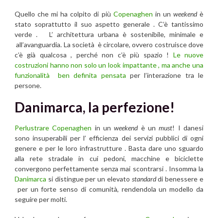
Quello che mi ha colpito di più
Copenaghen
in un
weekend
è
stato soprattutto il suo aspetto generale . C’è tantissimo
verde . L’ architettura urbana è sostenibile, minimale e
all’avanguardia. La società è circolare, ovvero costruisce dove
c’è già qualcosa , perché non c’è più spazio !
Le nuove
costruzioni hanno non solo un look impattante , ma anche una
funzionalità ben definita pensata
per l’interazione tra le
persone.
Danimarca, la perfezione!
Perlustrare Copenaghen
in un
weekend
è un
must
! I danesi
sono insuperabili per l’ efficienza dei servizi pubblici di ogni
genere e per le loro infrastrutture . Basta dare uno sguardo
alla rete stradale in cui pedoni, macchine e biciclette
convergono perfettamente senza mai scontrarsi . Insomma la
Danimarca
si distingue per un elevato
standard
di benessere e
per un forte senso di comunità, rendendola un modello da
seguire per molti.