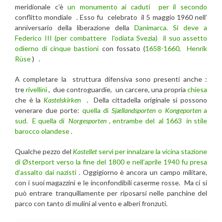
meridionale c’è
un monumento ai caduti per il secondo
conflitto mondiale . Esso fu celebrato il 5 maggio 1960 nell’
anniversario della liberazione della
Danimarca. Si deve a
Federico III (per combattere l’odiata Svezia) il suo assetto
odierno di cinque bastioni
con fossato (
1658-1660, Henrik
Rüse
) .
A completare la struttura difensiva sono presenti anche :
tre
rivellini
, due controguardie, un carcere, una propria
chiesa
che è la
Kastelskirken
. Della cittadella originale si possono
venerare due porte:
quella di
Sjællandsporten
o
Kongeporten
a
sud. E quella di
Norgesporten
, entrambe del al 1663 in stile
barocco olandese
.
Qualche pezzo del
Kastellet
servì per innalzare la vicina stazione
di Østerport verso la fine del 1800 e nell’aprile 1940 fu presa
d’assalto dai nazisti
. Oggigiorno è ancora un campo militare,
con i suoi magazzini e le inconfondibili caserme rosse. Ma ci si
può entrare tranquillamente per riposarsi nelle panchine del
parco con tanto di mulini al vento e alberi fronzuti.