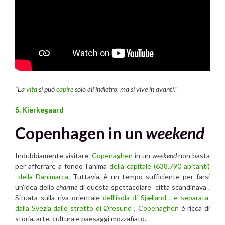
“La
vita
si può
capire
solo all’indietro, ma si vive in avanti.”
S. Kierkegaard
Copenhagen in un
weekend
Indubbiamente visitare
Copenaghen
in un
weekend
non basta
per afferrare a fondo l’anima
della capitale (638.790 abitanti)
della Danimarca
. Tuttavia, è un tempo sufficiente per farsi
un’idea dello
charme
di questa spettacolare città scandinava .
Situata sulla riva orientale
dell’isola di Sjælland , e separata
dalla Svezia dallo stretto di Øresund
,
Copenaghen
è ricca di
storia, arte, cultura e paesaggi mozzafiato.