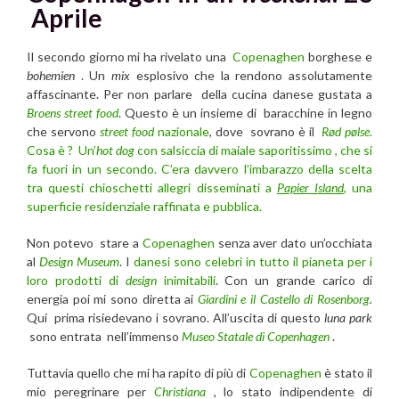
Aprile
Il secondo giorno mi ha rivelato una
Copenaghen
borghese e
bohemien
. Un
mix
esplosivo che la rendono assolutamente
affascinante. Per non parlare della cucina danese gustata a
Broens street food
. Questo è un insieme di baracchine in legno
che servono
street food
nazionale
, dove sovrano è il
Rød pølse
.
Cosa è ? Un’
hot dog
con salsiccia di maiale saporitissimo , che si
fa fuori in un secondo. C’era davvero l’imbarazzo della scelta
tra questi chioschetti allegri disseminati a
Papier Island
, una
superficie residenziale raffinata e pubblica.
Non potevo stare a
Copenaghen
senza aver dato un’occhiata
al
Design Museum
. I
danesi sono celebri in tutto il pianeta per i
loro prodotti di
design
inimitabili
. Con un grande carico di
energia poi mi sono diretta ai
Giardini e il Castello di Rosenborg
.
Qui prima risiedevano i sovrano. All’uscita di questo
luna park
sono entrata nell’immenso
Museo Statale di Copenhagen
.
Tuttavia quello che mi ha rapito di più di
Copenaghen
è stato il
mio peregrinare per
Christiana
, lo stato indipendente di