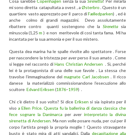
Cosa sarebbe
Copenhagen
senza la sua
Sirenetta
! Per mirarla
mi sono diretta catapultata a ovest , a
Østerbro
. Questo è un
quartiere vasto apprezzato per il parco di
Fælledparken
) , ed è
anche colmo di grandi magazzini. Devo assolutamente
ribattere contro quanti sostengono che la
Sirenetta
sia
minuscola (1,25
m
) e non meritevole di così tanta fama. Mi ha
incantata per la sua armonia e per il suo mistero.
Questa dea marina ha le spalle rivolte allo spettatore . Forse
per nascondere la tristezza per aver perso il suo amato . Come
si legge nel racconto di
Hans Christian Andersen
. Sì, perché
lei è la protagonista di una delle sue favole . La stessa che
travolse l’immaginazione del
magnate Carl Jacobsen
. Il ricco
danese la materializzò commissionandone l’esecuzione allo
scultore
Edvard Eriksen
(
1876
–
1959
) .
Chi c’è dietro il suo volto? Si dice
Eriksen
si sia ispirato per il
viso
a Ellen Price. Questa fu la ballerina di danza classica che
fece sognare la Danimarca
per aver
interpretato la divina
sirenetta di Andersen.
Ma non volle posare nuda, per cui per il
corpo l’artista pregò la propria moglie ! Questo stravagante
busto è stato mira di atti vandalici. Dalla
decapitazione alla