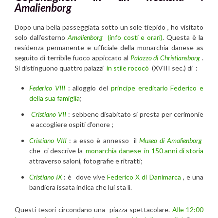
Amalienborg
Dopo una bella passeggiata sotto un sole tiepido , ho visitato
solo dall’esterno
Amalienborg
(info costi e orari)
. Questa è la
residenza permanente e ufficiale della monarchia danese as
seguito di terribile fuoco appiccato al
Palazzo di Christiansborg
.
Si distinguono quattro palazzi
in stile rococò
(XVIII sec.) di :
Federico VIII
: alloggio del
principe ereditario Federico e
della sua famiglia
;
Cristiano VII
: sebbene disabitato si presta per cerimonie
e accogliere ospiti d’onore ;
Cristiano VIII
: a esso è annesso il
Museo di Amalienborg
che ci descrive la
monarchia danese in 150 anni di storia
attraverso saloni, fotografie e ritratti;
Cristiano IX
: è dove vive
Federico X di Danimarca
, e una
bandiera issata indica che lui sta lì.
Questi tesori circondano una piazza spettacolare.
Alle 12:00