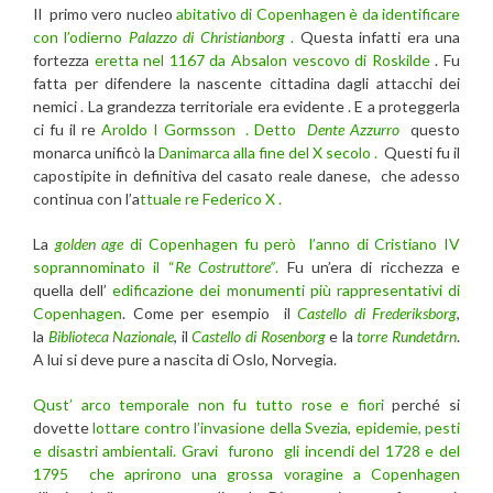
Il primo vero nucleo
abitativo di Copenhagen è da identificare
con l’odierno
Palazzo di Christianborg
.
Questa infatti era una
fortezza
eretta nel 1167 da Absalon vescovo di Roskilde
. Fu
fatta per difendere la nascente cittadina dagli attacchi dei
nemici . La grandezza territoriale era evidente . E a proteggerla
ci fu il re
Aroldo I Gormsson .
Detto
Dente Azzurro
questo
monarca unificò la
Danimarca alla fine del X secolo .
Questi fu il
capostipite in definitiva del casato reale danese, che adesso
continua con l’a
ttuale re Federico X .
La
golden age
di Copenhagen fu però l’anno di Cristiano IV
soprannominato il “
Re Costruttore”
.
Fu un’era di ricchezza e
quella dell’
edificazione dei monumenti più rappresentativi di
Copenhagen
. Come per esempio il
Castello di Frederiksborg
,
la
Biblioteca Nazionale
, il
Castello di Rosenborg
e la
torre Rundetårn
.
A lui si deve pure a nascita di Oslo, Norvegia.
Qust’ arco temporale non fu tutto rose e fiori
perché si
dovette
lottare contro l’invasione della Svezia, epidemie, pesti
e disastri ambientali.
Gravi furono gli incendi del 1728 e del
1795 che aprirono una grossa voragine a Copenhagen