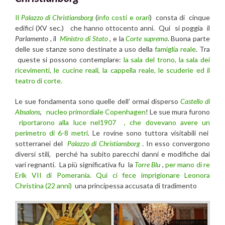
Il
Palazzo di Christiansborg
(
info costi e orari
) consta di cinque
edifici (XV sec.) che hanno ottocento anni. Qui si poggia il
Parlamento
, il
Ministro di Stato
, e la
Corte suprema
. Buona parte
delle sue stanze sono destinate a uso della
famiglia reale
. Tra
queste si possono contemplare:
la sala del trono, la sala dei
ricevimenti, le cucine reali, la cappella reale, le scuderie ed il
teatro di corte.
Le sue fondamenta sono quelle dell’ ormai disperso
Castello di
Absalons
,
nucleo primordiale Copenhagen
! Le sue mura furono
riportarono alla luce nel1907 , che dovevano avere un
perimetro di 6-8 metri
. Le rovine sono tuttora visitabili nei
sotterranei del
Palazzo di Christiansborg
. In esso convergono
diversi stili, perché ha subito parecchi danni e modifiche dai
vari regnanti. La più significativa fu la
Torre Blu
,
per mano di re
Erik VII di Pomerania. Qui ci fece imprigionare Leonora
Christina (22 anni)
una principessa accusata di tradimento