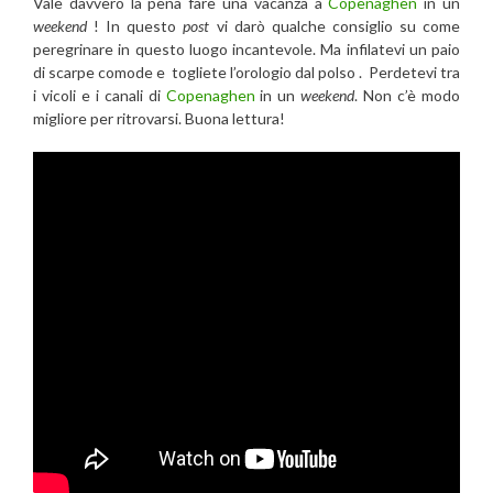
Vale davvero la pena fare una vacanza a
Copenaghen
in un
weekend
! In questo
post
vi darò qualche consiglio su come
peregrinare in questo luogo incantevole. Ma infilatevi un paio
di scarpe comode e togliete l’orologio dal polso . Perdetevi tra
i vicoli e i canali di
Copenaghen
in un
weekend
. Non c’è modo
migliore per ritrovarsi. Buona lettura!