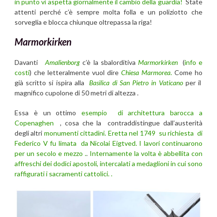
in punto vi aspetta giornalmente il cambio della guardia!
State
attenti perché c’è sempre molta folla e un poliziotto che
sorveglia e blocca chiunque oltrepassa la riga!
Marmorkirken
Davanti
Amalienborg
c’è la sbalorditiva
Marmorkirken
(
info e
costi
) che letteralmente vuol dire
Chiesa Marmorea
.
Come ho
già scritto si ispira alla
Basilica di San Pietro in Vaticano
per il
magnifico cupolone di 50 metri di altezza .
Essa è un ottimo
esempio di architettura barocca a
Copenaghen
, cosa che la contraddistingue dall’austerità
degli altri
monumenti cittadini.
Eretta nel 1749 su richiesta di
Federico V fu limata da Nicolai Eigtved. I lavori continuarono
per un secolo e mezzo .
.
Internamente la volta è abbellita con
affreschi dei dodici apostoli, intercalati a medaglioni in cui sono
raffigurati i sacramenti cattolici. .