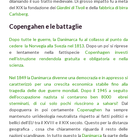
dilaniando il suo tratto medievale. Di grosso impatto fu a metà
del XIX la fondazione dei
Giardini di Tivoli
e della
fabbrica di birra
Carlsberg
.
Copengahen e le battaglie
Dopo tutte le guerre, la Danimarca fu al collasso al punto da
cedere la Norvegia alla Svezia nel 1813
. Dopo un po’ si riprese
e lentamente nella fattispecie
Copenhagen investì
nell’istruzione rendendola gratuita e obligatoria e nella
scienza.
Nel 1849 la Danimarca divenne una democrazia e in appresso si
caratterizzò per una crescita economica stabile fino alla
tragedia delle due guerre mondiali.
Dopo il 1945 a seguito
dell’occupazione nazista si contarono ben 8000 ebrei
sterminati, di cui solo pochi riuscirono a salvarsi!
Dal
dopoguerra in poi certamente
Copenaghen
ha sempre
mantenuto un’ideologia neutralista rispetto ai fatti politici e
bellici dell’
EU
tra il XVIII e il XIX secolo. Questo per la distanza
geografica , cosa che chiaramente riguarda il resto delle
nazioni scandinave. In tutto questo la
Danimarca
fa parte della