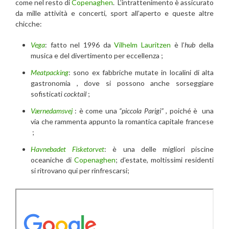
come nel resto di
Copenaghen
. L’intrattenimento è assicurato
da mille attività e concerti, sport all’aperto e queste altre
chicche:
Vega
: fatto nel 1996 da
Vilhelm Lauritzen
è l’
hub
della
musica e del divertimento per eccellenza ;
Meatpacking
: sono ex fabbriche mutate in localini di alta
gastronomia , dove si possono anche sorseggiare
sofisticati
cocktail
;
Værnedamsvej
: è come una
“piccola Parigi”
, poiché è una
via che rammenta appunto la romantica capitale francese
;
Havnebadet Fisketorvet
: è una delle migliori piscine
oceaniche di
Copenaghen
; d’estate, moltissimi residenti
si ritrovano qui per rinfrescarsi;