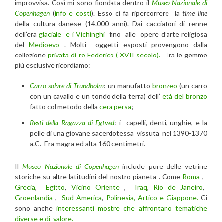
improvvisa. Così mi sono fiondata dentro il
Museo Nazionale di
Copenhagen
(
info e costi
). Esso ci fa ripercorrere la
time line
della cultura danese (14.000 anni). Dai cacciatori di renne
dell’era
glaciale
e i Vichinghi
fino alle opere d’arte religiosa
del
Medioevo
. Molti oggetti esposti provengono dalla
collezione
privata di re Federico ( XVII secolo).
Tra le gemme
più esclusive ricordiamo:
Carro solare di Trundholm
: un manufatto
bronzeo
(un carro
con un cavallo e un tondo della terra) dell’
età del bronzo
fatto col metodo della
cera persa
;
Resti della Ragazza di Egtved
: i capelli, denti, unghie, e la
pelle di una giovane sacerdotessa vissuta nel 1390-1370
a.C. Era magra ed alta 160 centimetri.
Il
Museo Nazionale di Copenhagen
include pure delle vetrine
storiche su altre latitudini del nostro pianeta . Come
Roma
,
Grecia
,
Egitto
,
Vicino Oriente
,
Iraq
,
Rio de Janeiro
,
Groenlandia
,
Sud America
,
Polinesia, Artico e Giappone.
Ci
sono anche
interessanti mostre che affrontano tematiche
diverse e di valore.