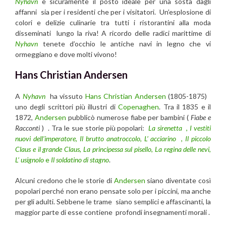
Nyhavn
è sicuramente il posto ideale per una sosta dagli
affanni sia per i residenti che per i visitatori. Un’esplosione di
colori e delizie culinarie tra tutti i ristorantini alla moda
disseminati lungo la riva! A ricordo delle radici marittime di
Nyhavn
tenete d’occhio le antiche navi in ​​legno che vi
ormeggiano e dove molti vivono!
Hans Christian Andersen
A
Nyhavn
ha vissuto
Hans Christian Andersen
(1805-1875)
uno degli scrittori più illustri di
Copenaghen
. Tra il 1835 e il
1872,
Andersen
pubblicò numerose fiabe per bambini (
Fiabe e
Racconti
) . Tra le sue storie più popolari:
La sirenetta
,
I vestiti
nuovi dell’imperatore
,
Il brutto anatroccolo
,
L’ acciarino
,
Il piccolo
Claus e il grande Claus
,
La principessa sul pisello
,
La regina delle nevi
,
L’ usignolo
e
Il soldatino di stagno
.
Alcuni credono che le storie di
Andersen
siano diventate così
popolari perché non erano pensate solo per i piccini, ma anche
per gli adulti. Sebbene le trame siano semplici e affascinanti, la
maggior parte di esse contiene profondi insegnamenti morali .