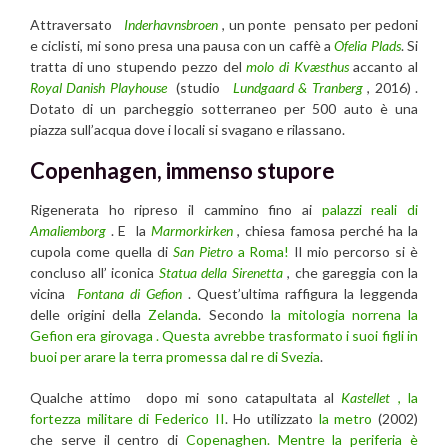
Attraversato
Inderhavnsbroen
, un ponte pensato per pedoni
e ciclisti, mi sono presa una pausa con un caffè a
Ofelia Plads
. Si
tratta di uno stupendo pezzo del
molo di Kvæsthus
accanto al
Royal Danish Playhouse
(studio
Lundgaard & Tranberg
, 2016) .
Dotato di un parcheggio sotterraneo per 500 auto è una
piazza sull’acqua dove i locali si svagano e rilassano.
Copenhagen, immenso stupore
Rigenerata ho ripreso il cammino fino ai
palazzi reali di
Amaliemborg
. E la
Marmorkirken
, chiesa famosa perché ha la
cupola come quella di
San Pietro
a Roma!
Il mio percorso si è
concluso all’ iconica
Statua della Sirenetta
, che gareggia con la
vicina
Fontana di Gefion
. Quest’ultima raffigura la leggenda
delle origini della
Zelanda
. Secondo
la mitologia norrena la
Gefion era girovaga . Questa avrebbe trasformato i suoi figli in
buoi per arare la terra promessa dal re di Svezia
.
Qualche attimo dopo mi sono catapultata al
Kastellet
, la
fortezza militare di Federico II
. Ho utilizzato
la metro
(2002)
che serve il centro di
Copenaghen. Mentre la periferia è