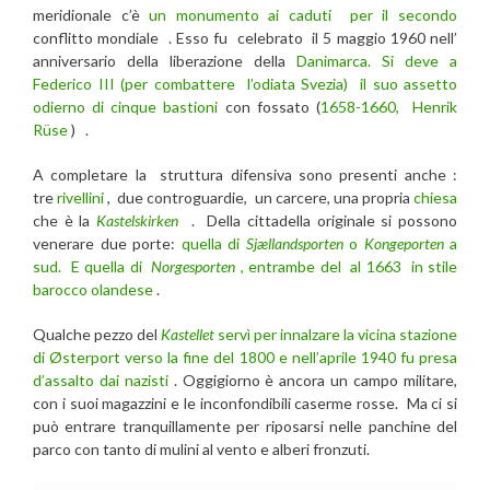
meridionale c’è
un monumento ai caduti per il secondo
conflitto mondiale . Esso fu celebrato il 5 maggio 1960 nell’
anniversario della liberazione della
Danimarca. Si deve a
Federico III (per combattere l’odiata Svezia) il suo assetto
odierno di cinque bastioni
con fossato (
1658-1660, Henrik
Rüse
) .
A completare la struttura difensiva sono presenti anche :
tre
rivellini
, due controguardie, un carcere, una propria
chiesa
che è la
Kastelskirken
. Della cittadella originale si possono
venerare due porte:
quella di
Sjællandsporten
o
Kongeporten
a
sud. E quella di
Norgesporten
, entrambe del al 1663 in stile
barocco olandese
.
Qualche pezzo del
Kastellet
servì per innalzare la vicina stazione
di Østerport verso la fine del 1800 e nell’aprile 1940 fu presa
d’assalto dai nazisti
. Oggigiorno è ancora un campo militare,
con i suoi magazzini e le inconfondibili caserme rosse. Ma ci si
può entrare tranquillamente per riposarsi nelle panchine del
parco con tanto di mulini al vento e alberi fronzuti.