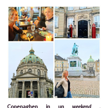
Copenaghen in un
weekend .