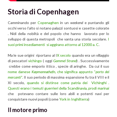
Storia di Copenhagen
Camminando per
Copenaghen
in un
weekend
e puntando gli
occhi verso l’alto si notano palazzi sontuosi e casette colorate
. Nidi della nobiltà e del popolo che hanno lavorato per lo
sviluppo di questa metropoli che vanta una storia secolare.
I
suoi primi insediamenti si aggirano attorno al 12000 a. C
.
Ma le sue origini riportano al I
X secolo
quando era un villaggio
di pescatori
vichingo
( oggi
Gammel Strand
) . Successivamente
crebbe come emporio ittico , specie di aringhe. Da cui il suo
nome danese
Køpmannæhafn
, che significa appunto “
porto dei
mercanti”
.
Il suo periodo di massima espansione fu tra il VIII e il
XI secolo
, quando si distinse come patria dei Vichinghi .
Questi erano i temuti guerrieri della Scandinavia, prodi marinai
che potevano contare sulle loro abili e potenti navi per
conquistare nuovi popoli (come
York in Inghilterra
)
Il motore primo