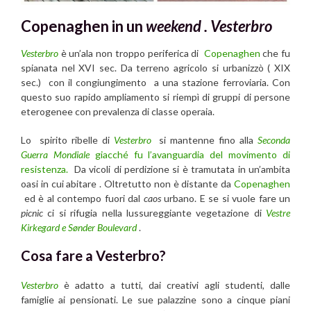
Copenaghen in un
weekend .
Vesterbro
Vesterbro
è un’ala non troppo periferica di
Copenaghen
che fu
spianata nel XVI sec. Da terreno agricolo si urbanizzò ( XIX
sec.) con il congiungimento a una stazione ferroviaria. Con
questo suo rapido ampliamento si riempì di gruppi di persone
eterogenee con prevalenza di classe operaia.
Lo spirito ribelle di
Vesterbro
si mantenne fino alla
Seconda
Guerra Mondiale
giacché fu l’avanguardia del movimento di
resistenza.
Da vicoli di perdizione si è tramutata in un’ambita
oasi in cui abitare . Oltretutto non è distante da
Copenaghen
ed è al contempo fuori dal
caos
urbano. E se si vuole fare un
picnic
ci si rifugia nella lussureggiante vegetazione di
Vestre
Kirkegard e Sønder Boulevard
.
Cosa fare a Vesterbro?
Vesterbro
è adatto a tutti, dai creativi agli studenti, dalle
famiglie ai pensionati. Le sue palazzine sono a cinque piani