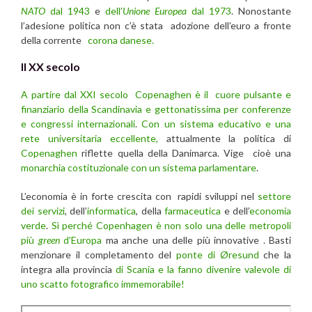
NATO
dal 1943
e
dell’
Unione Europea
dal 1973
. Nonostante
l’adesione politica non c’è stata adozione dell’euro a fronte
della corrente
corona danese.
Il XX secolo
A partire dal XXI secolo Copenaghen è il cuore pulsante e
finanziario della Scandinavia e gettonatissima per conferenze
e congressi internazionali
.
Con un sistema educativo e una
rete universitaria eccellente,
attualmente la politica di
Copenaghen
riflette quella della Danimarca. Vige cioè una
monarchia costituzionale con un sistema parlamentare
.
L’economia è in forte crescita con rapidi sviluppi nel
settore
dei servizi
, dell’
informatica
, della
farmaceutica
e dell’
economia
verde
.
Sì perché Copenhagen è non solo una delle metropoli
più
green
d’Europa
ma anche una delle più innovative . Basti
menzionare il completamento del
ponte di Øresund
che la
integra alla provincia
di Scania e la fanno divenire valevole di
uno scatto fotografico immemorabile!