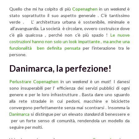
Quello che mi ha colpito di più
Copenaghen
in un
weekend
è
stato soprattutto il suo aspetto generale . C’è tantissimo
verde . L’ architettura urbana è sostenibile, minimale e
all’avanguardia. La società è circolare, ovvero costruisce dove
c’è già qualcosa , perché non c’è più spazio !
Le nuove
costruzioni hanno non solo un look impattante , ma anche una
funzionalità ben definita pensata
per l’interazione tra le
persone.
Danimarca, la perfezione!
Perlustrare Copenaghen
in un
weekend
è un
must
! I danesi
sono insuperabili per l’ efficienza dei servizi pubblici di ogni
genere e per le loro infrastrutture . Basta dare uno sguardo
alla rete stradale in cui pedoni, macchine e biciclette
convergono perfettamente senza mai scontrarsi . Insomma la
Danimarca
si distingue per un elevato
standard
di benessere e
per un forte senso di comunità, rendendola un modello da
seguire per molti.