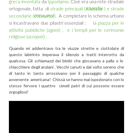
greca inventata
da
Ippodamo
. Cioè era una rete stradale
ortogonale, fatta di
strade principali (
πλατε
ῖαι
) e strade
secondarie (
στενωποί
)
. A completare lo schema urbano
si incastravano due pilastri essenziali :
la piazza per le
attività pubbliche (
agorà
) , e i templi per le cerimonie
religiose (
acropoli
)
.
Quando mi addentravo tra le viuzze strette e ciottolate di
questo labirinto imperava il silenzio a tratti interrotto da
qualcosa. Gli schiamazzi dei bimbi che giocavano a palla o le
chiacchiere degli anziani . Vecchi canuti e dal volto sereno che
di tanto in tanto arrossivano per il passaggio di qualche
avvenente americana! Chissà se hanno mai ispezionato con lo
stesso fervore i quattro cimeli patri di cui possono essere
orgogliosi!