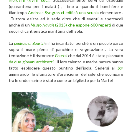
Morosini (XVIII sec.).
Successivamente servì da ospedale
(quarantena per i malati ) , fino a quando il banchiere e
filantropo
Andreas Syngros ci edificò una scuola
elementare .
Tuttora esiste ed è sede oltre che di eventi e spettacoli
anche di un
Museo Navale
(2015) che espone 600 reperti
di due
secoli di cantieristica marittima dell’isola.
La
penisola di Bourtzi
mi ha incantato perché è un piccolo parco
sopra il mare pieno di panchine e vegetazione . La vera
tentazione è il ristorante
Bourtzi
che dal 2014 è stato plasmato
da due giovani architetti .
Il loro talento e madre natura hanno
fatto esplodere questo puntino dell’isola. Sedersi al
bar
ammirando le sfumature d’arancione del sole che scompare
tra le onde marine è stato come un biglietto per la Marte!