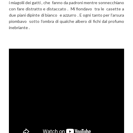
i miagolii dei gatti , che fanno da padroni mentre sonnecchiano
con fare distratto e distaccato . Mi fiondavo tra le casette a
due piani dipinte di bianco e azzurro . E ogni tanto per l’arsura
piombavo sotto l’ombra di qualche albero di fichi dal profumo
inebriante .