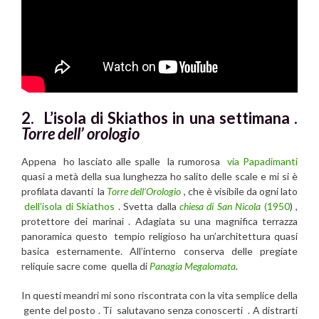
2. L’isola di Skiathos in una settimana .
Torre dell’ orologio
Appena ho lasciato alle spalle la rumorosa
via Papadimanti
quasi a metà della sua lunghezza ho salito delle scale e mi si è
profilata davanti la
Torre dell’Orologio
, che è visibile da ogni lato
dell’isola di Skiathos
. Svetta dalla
chiesa di San Nicola
(1950
) ,
protettore dei marinai . Adagiata su una magnifica terrazza
panoramica questo tempio religioso ha un’architettura quasi
basica esternamente. All’interno conserva delle pregiate
reliquie sacre come quella di
Panagia Megalomata
.
In questi meandri mi sono riscontrata con la vita semplice della
gente del posto . Ti salutavano senza conoscerti . A distrarti