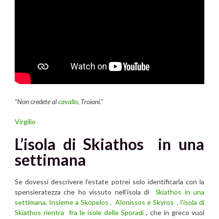
“Non credete al
cavallo
, Troiani.”
Virgilio
L’isola di Skiathos in una
settimana
Se dovessi descrivere l’estate potrei solo identificarla con la
spensieratezza che ho vissuto nell’isola di
S
kiathos in una
settimana
.
Insieme a Skopelos , Alonissos e Skyros , l’isola di
Skiathos rientra fra le isole delle Sporadi
, che in greco vuol