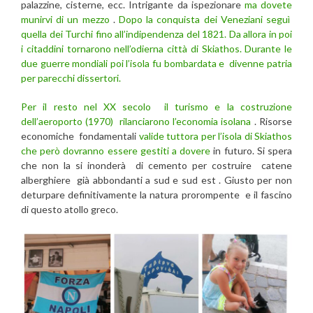
palazzine, cisterne, ecc. Intrigante da ispezionare
ma dovete
munirvi di un mezzo
.
Dopo la conquista dei Veneziani seguì
quella dei Turchi fino all’indipendenza del 1821.
Da allora in poi
i citaddini tornarono nell’odierna città di Skiathos.
Durante le
due guerre mondiali poi l’isola fu bombardata e divenne patria
per parecchi dissertori.
Per il resto nel XX secolo il turismo e la costruzione
dell’aeroporto (1970) rilanciarono l’economia isolana
. Risorse
economiche fondamentali
valide tuttora per l’isola di Skiathos
che però dovranno essere gestiti a dovere
in futuro. Si spera
che non la si inonderà di cemento per costruire catene
alberghiere già abbondanti a sud e sud est . Giusto per non
deturpare definitivamente la natura prorompente e il fascino
di questo atollo greco.