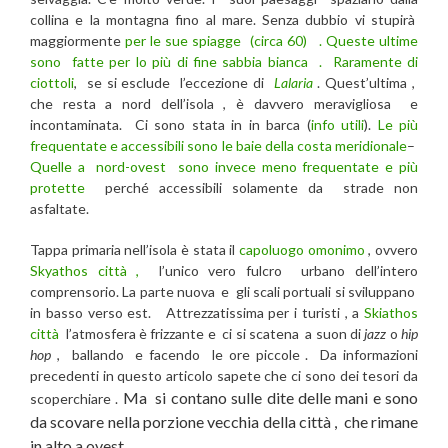
collina e la montagna fino al mare. Senza dubbio vi stupirà
maggiormente
per le sue spiagge (circa 60) . Queste ultime
sono fatte per lo più di fine sabbia bianca . Raramente di
ciottoli
, se si esclude l’eccezione di
Lalaria
. Quest’ultima ,
che resta a nord dell’isola , è davvero meravigliosa e
incontaminata. Ci sono stata in in barca (
info utili
).
Le più
frequentate e accessibili sono le baie della costa meridionale
–
Quelle a nord-ovest sono invece meno frequentate e più
protette
perché accessibili solamente da strade non
asfaltate.
Tappa primaria nell’isola è stata il
capoluogo omonimo
, ovvero
Skyathos città ,
l’unico vero fulcro urbano dell’intero
comprensorio. La parte nuova e gli scali portuali si sviluppano
in basso verso est. Attrezzatissima per i turisti , a
Skiathos
città
l’atmosfera è frizzante e ci si scatena a suon di
jazz
o
hip
hop
, ballando e facendo le ore piccole . Da informazioni
precedenti in questo articolo sapete che ci sono dei tesori da
Ma si contano sulle dite delle mani e sono
scoperchiare .
da scovare nella porzione vecchia della città , che rimane
in alto a ovest.