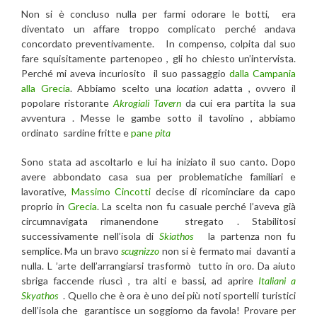
Non si è concluso nulla per farmi odorare le botti, era
diventato un affare troppo complicato perché andava
concordato preventivamente. In compenso, colpita dal suo
fare squisitamente partenopeo , gli ho chiesto un’intervista.
Perché mi aveva incuriosito il suo passaggio
dalla Campania
alla Grecia
. Abbiamo scelto una
location
adatta , ovvero il
popolare ristorante
Akrogiali Tavern
da cui era partita la sua
avventura . Messe le gambe sotto il tavolino , abbiamo
ordinato sardine fritte e
pane
pita
Sono stata ad ascoltarlo e lui ha iniziato il suo canto. Dopo
avere abbondato casa sua per problematiche familiari e
lavorative,
Massimo Cincotti
decise di ricominciare da capo
proprio in
Grecia
. La scelta non fu casuale perché l’aveva già
circumnavigata rimanendone stregato . Stabilitosi
successivamente nell’isola di
Skiathos
la partenza non fu
semplice. Ma un bravo
scugnizzo
non si è fermato mai davanti a
nulla. L ’arte dell’arrangiarsi trasformò tutto in oro. Da aiuto
sbriga faccende riuscì , tra alti e bassi, ad aprire
Italiani a
Skyathos
. Quello che è ora è uno dei più noti sportelli turistici
dell’isola che garantisce un soggiorno da favola! Provare per