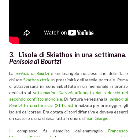
3. L’isola di Skiathos in una settimana.
Penisola di Bourtzi
La
penisola di Bourtzi
è un triangolo roccioso che delimita e
chiude
Skathos città
in prossimità dell’arenile portuale. Prima
di attraversarla mi sono imbattuta in un memoriale in bronzo
dedicato al
sottomarino
Katsonis
affondato dai tedeschi nel
secondo conflitto mondiale.
Di fattura veneziana la
penisola di
Bourtzi
fu una fortezza (XIII sec.)
innalzata per proteggere gli
isolani dai corsari. Era dotata di torri difensive e doveva esserci
un castello e una chiesa fatta in onore di
San Giorgio.
Il complesso fu demolito dall’ammiraglio
Francesco