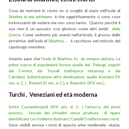
Cosa da mettere in conto se si sceglie di stare nell’isola di
Skiathos in una settimana
è che oggettivamente ci sono cose
interessanti da vedere ma non sono tante. Questo perché il
suo non è un passato così glorioso come altri lembi
della
Grecia.
Come vedremo più avanti nell’articolo, il grosso delle
attrattive dell’isola di
Skiathos
,
è racchiuso nel reticolo del
capoluogo omonimo.
Intanto pare che
l’isola di Skiathos fu da sempre abitata
.
Le
prime tracce di popolazioni furono quelle dei Pelasgi, seguiti
dai Cretesi, dai Tessali (nell’epoca micenea) e dai
Calcidesi.
Subentrarono altre dominazioni: quella Ateniesi (IV
sec. a. C. ) , Romani (II sec. a. C.), e Bizantini (XIV sec.) .
Turchi , Veneziani ed età moderna
Sotto Costantinopoli (XIV sec. d. C. ) l’attacco dei pirati
provocç l’esodo dei cittadini verso un’altura di riparo
identificata con l’odierno
Kastrum
(
“Castello”
) nell’estremo nord.
Sono visibili ancora i resti di questa urbe medievale: viuzze,