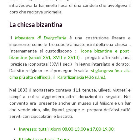
intravedeva la fiammella fioca di una candela che avvolgeva il
coro che recitava un’omelia.
La chiesa bizantina
Il
Monastero di Evangelistria
è una costruzione lineare e
imponente come le tre cupole a mattoncini della sua chiesa .
Internamente si custodiscono :
icone bizantine e post-
bizantine (secoli XVI, XVII e XVIII)
, pregiati affreschi , una
preziosa iconostasi ( XVII sec.) in legno intarsiato e dorato.
Dal sito religioso se si prosegue in salita
si giungeva fino alla
cima più alta dell’isola , il Karaflizanakia (436 s.l.m.).
Nel 1833 il monastero contava 111 tenute, uliveti, vigneti e
campi a cui si aggiunsero altre donazioni in seguito. Nel
convento era presente anche un museo sul
folklore
e un
bar
che vende vino, olio, liquori, grappe e prepara deliziosi caffè
serviti con cioccolatini e biscotti.
Ingresso: tutti i giorni 08.00-13.00 e 17.00-19.00;
Il biglietto entrata: 2 euro