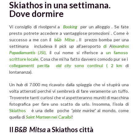
Skiathos in una settimana.
Dove dormire
Vi consiglio di rivolgervi a
Booking
per un alloggio . Se fate
presto potrete accedere a vantaggiose promozioni . Come è
successo a me con il
b&b Mitsa
. Il prezzo bomba per una
settimana includeva il
pick up
all’aeroporto
di
A
lexandros
Papadiamantis (JSI)
,
il cui nome si riferisce a
un famoso
scrittore locale
. Cosa che mi ha fatto davvero comodo pur se i
collegamenti per/da
old city
sono continui ( 2 km
di
lontananza).
Un
hub
di 7.000 mq ricavato dalla spiaggia che vi stupirà una
volta atterrati perché vi sembrerà di fare veramente un tuffo.
Troverete tanti curiosi che vi aspetteranno muniti di macchina
fotografica per fare uno scatto da urlo. Insomma, l’isola di
Skiathos
è una delle poche
“piste marine”
al mondo, come
quella di
Saint Marteen
nei
Caraibi
!
Il
B&B Mitsa
a Skiathos città