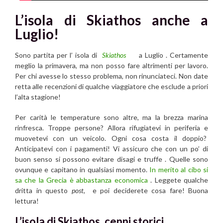
L’isola di Skiathos anche a
Luglio!
Sono partita per l’ isola di
Skiathos
a Luglio . Certamente
meglio la primavera, ma non posso fare altrimenti per lavoro.
Per chi avesse lo stesso problema, non rinunciateci. Non date
retta alle recenzioni di qualche viaggiatore che esclude a priori
l’alta stagione!
Per carità le temperature sono altre, ma la brezza marina
rinfresca. Troppe persone? Allora rifugiatevi in periferia e
muovetevi con un veicolo. Ogni cosa costa il doppio?
Anticipatevi con i pagamenti! Vi assicuro che con un po’ di
buon senso si possono evitare disagi e truffe . Quelle sono
ovunque e capitano in qualsiasi momento.
In merito al cibo si
sa che la Grecia è abbastanza economica
. Leggete qualche
dritta in questo
post,
e poi deciderete cosa fare! Buona
lettura!
L’isola di Skiathos
, cenni storici