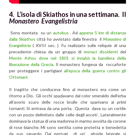
4. L’isola di Skiathos in una settimana. Il
Monastero Evangelistria
Sono montata su u
n autobus
. Ad
appena 5 km di distanza
dalla Skiathos
città ho avvistato dalla finestra il
Monastero di
Evangelistria
( XVIII sec. ). Fu realizzato sulle reliquie di una
precedente chiesa da un gruppo di
monaci dissidenti
del
Monte Athos dove nel 1801 si innalzò la bandiera della
liberazione della Grecia.
Il monastero fungeva da roccaforte
per proteggere i partigiani
all’epoca della guerra contro gli
Ottomani.
Il tragitto che conduceva fino al monastero era come un
ritorno a Dio. Gli occhi spaziavano dal color smeraldo dell’erba
all’avorio scuro delle rocce brulle che sparivano ai primi
tornanti. Si entrava da una porta. Questa dava su un cortile
con un pozzo delimitato dalle celle degli asceti . Lateralmente
dominava la statua di una madonna in marmo avvolta da corone
di rose bianche. Mi sono sentita come protetta e benedetta
da suo sguardo. Dai pertugi di un’ abside laterale si