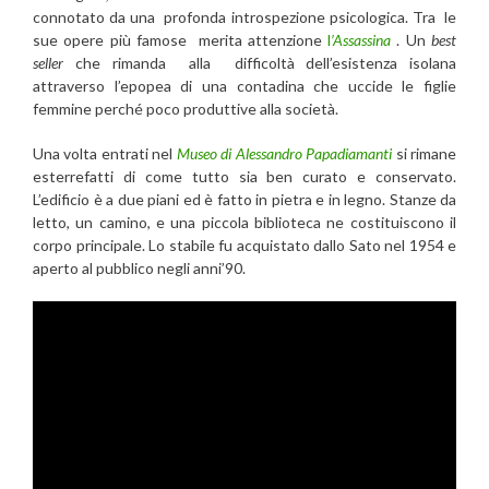
connotato da una profonda introspezione psicologica. Tra le
sue opere più famose merita attenzione
l
’Assassina
. Un
best
seller
che rimanda alla difficoltà dell’esistenza isolana
attraverso l’epopea di una contadina che uccide le figlie
femmine perché poco produttive alla società.
Una volta entrati nel
Museo di Alessandro Papadiamanti
si rimane
esterrefatti di come tutto sia ben curato e conservato.
L’edificio è a due piani ed è fatto in pietra e in legno. Stanze da
letto, un camino, e una piccola biblioteca ne costituiscono il
corpo principale. Lo stabile fu acquistato dallo Sato nel 1954 e
aperto al pubblico negli anni’90.