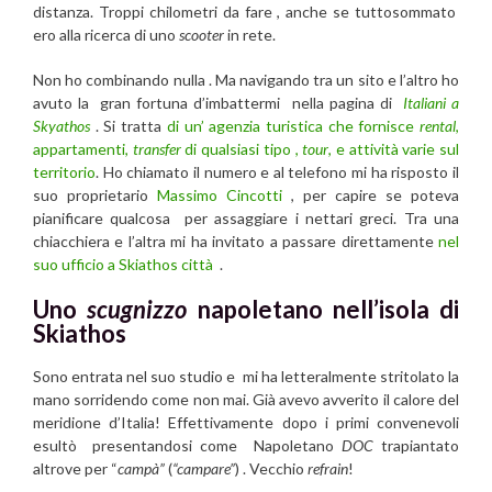
distanza. Troppi chilometri da fare , anche se tuttosommato
ero alla ricerca di uno
scooter
in rete.
Non ho combinando nulla . Ma navigando tra un sito e l’altro ho
avuto la gran fortuna d’imbattermi nella pagina di
Italiani a
Skyathos
. Si tratta
di un’ agenzia turistica che fornisce
rental
,
appartamenti,
transfer
di qualsiasi tipo ,
tour
, e attività varie sul
territorio
. Ho chiamato il numero e al telefono mi ha risposto il
suo proprietario
Massimo Cincotti
, per capire se poteva
pianificare qualcosa per assaggiare i nettari greci. Tra una
chiacchiera e l’altra mi ha invitato a passare direttamente
nel
suo ufficio a Skiathos città
.
Uno
scugnizzo
napoletano nell’isola di
Skiathos
Sono entrata nel suo studio e mi ha letteralmente stritolato la
mano sorridendo come non mai. Già avevo avverito il calore del
meridione d’Italia! Effettivamente dopo i primi convenevoli
esultò presentandosi come Napoletano
DOC
trapiantato
altrove per “
campà”
(
“campare”
) . Vecchio
refrain
!