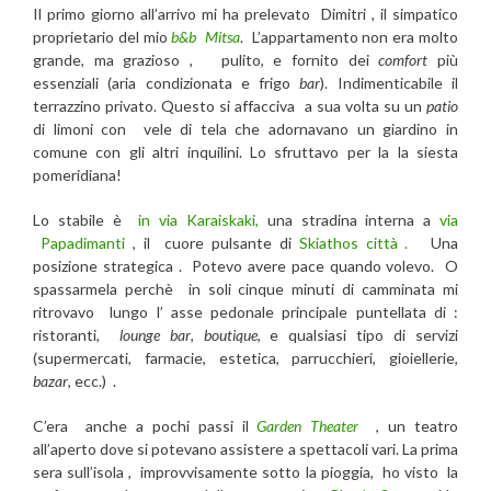
Il primo giorno all’arrivo mi ha prelevato Dimitri , il simpatico
proprietario del mio
b&b Mitsa
. L’appartamento non era molto
grande, ma grazioso , pulito, e fornito dei
comfort
più
essenziali (aria condizionata e frigo
bar
). Indimenticabile il
terrazzino privato. Questo si affacciva a sua volta su un
patio
di limoni con vele di tela che adornavano un giardino in
comune con gli altri inquilini. Lo sfruttavo per la la siesta
pomeridiana!
Lo stabile è
in via Karaiskaki,
una stradina interna a
via
Papadimanti
, il cuore pulsante di
Skiathos città .
Una
posizione strategica . Potevo avere pace quando volevo. O
spassarmela perchè in soli cinque minuti di camminata mi
ritrovavo lungo l’ asse pedonale principale puntellata di :
ristoranti,
lounge bar
,
boutique
, e qualsiasi tipo di servizi
(supermercati, farmacie, estetica, parrucchieri, gioiellerie,
bazar
, ecc.) .
C’era anche a pochi passi il
Garden Theater
, un teatro
all’aperto dove si potevano assistere a spettacoli vari. La prima
sera sull’isola , improvvisamente sotto la pioggia, ho visto la