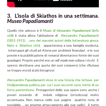
3. L’isola di Skiathos in una settimana.
Museo Papadiamanti
Quello che adesso è il
Museo di Alessandro Papadiamanti
(
info
utili
) è stata allora l’abitazione di
Alessandro Papadiamanti
(1851-1911) , uno dei massimi autori della letteratura greca.
Nato a Skiathos città
apparteneva a una famiglia modesta.
Interruppe gli studi ad Atene per problemi finanziari , e le sue
poesie e la pubblicazione di romanzi diventarono fonte dei suoi
guadagni. Proprio perché era un
self made man
odiava i ricchi . E
spesso destinava una quota dei suoi compensi (che rifiutava
se troppo esosi) ai più bisognosi.
Alessandro Papadiamanti
visse in una Grecia che lottava per
l’indipendenza politica per cui i suoi racconti sono intrisi di un
forte patriottismo
. Protagonisti delle sue opere sono anche i
poveri essendo di indole religiosa (ortodossa) molto
accentuata. Non manca nelle sue pagine qualche nota di
nostalgia , un enorme attaccamento alle sue radici. Il tutto