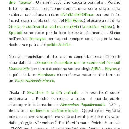
dire
“sparse”
.
Un significato che casca a pennello . Perché
tutte e quattro sono come perle che si sono sfilate dalla
schiena nuda di una qualche
divinità dell’Olimpo
per poi finire
incastonate nel blu cobalto del
Mar Egeo
. Collocate a est della
Grecia
e confinanti a sud est con
Evia
(
la storica Eubea
), le
Sporadi
sono note per la loro bellezza disarmante . Siamo
nell’antica
Tessaglia
per capirci, sempre contesa per la sua
ricchezza e patria del
pelide Achille!
Non si assomigliano affatto e sono completamente differenti
l’una dall’altra .
Skopelos è celebre per le scene del
film cult
Mamma Mia
con tanto di colonna sonora degli
ABBA
.
Skyros
è
la più isolata e
Alonissos
è una riserva naturale all’interno di
un
Parco Nazionale Marino.
L’isola di
Skyathos è la più animata
. In estate è super
gettonata . Perché connessa a tutto il mondo grazie
all’aeroporto internazionale
Alexandros Papadiamantis
(JSI)
,
dedicato a
un famoso scrittore locale
.
Questo è in verità la
prima cosa che vi stupirà una volta atterrati perché è ricavato
dalla spiaggia . Vi sembrerà di tuffarvi in mare. Poiché è un
hub
(7.000 mq ) gremito di tanti curiosi che fanno a gara per