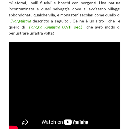
milleformi, valli fluviali e boschi con sorgenti. Una natura
incontaminata e quasi selvaggia dove si avvistano villaggi
abbondonati, qualche villa, e monasteri secolari come quello di
Evangelistria
descritto a seguito . Ce ne è un altro , che è
quello di
Panagia Kounistra
(XVII sec.)
che avrò modo di
perlustrare un’altra volta!