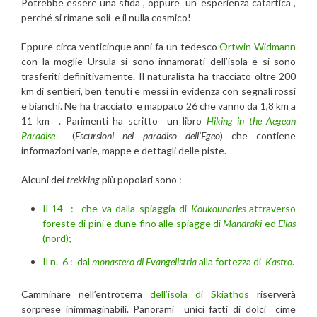
Potrebbe essere una sfida , oppure un’ esperienza catartica ,
perché si rimane soli e il nulla cosmico!
Eppure circa venticinque anni fa un tedesco
Ortwin Widmann
con la moglie Ursula si sono innamorati dell’isola e si sono
trasferiti definitivamente. Il naturalista ha tracciato oltre 200
km di sentieri, ben tenuti e messi in evidenza con segnali rossi
e bianchi. Ne ha tracciato e mappato 26 che vanno da 1,8 km a
11 km . Parimenti ha scritto un libro
Hiking in the Aegean
Paradise
(
Escursioni nel paradiso dell’Egeo
) che contiene
informazioni varie, mappe e dettagli delle piste.
Alcuni dei
trekking
più popolari sono :
Il 14 : che va dalla spiaggia di
Koukounaries
attraverso
foreste di pini e dune fino alle spiagge di
Mandraki
ed
Elias
(nord);
Il n. 6 : dal
monastero di Evangelistria
alla fortezza di
Kastro
.
Camminare nell’entroterra
dell’isola di Skiathos
riserverà
sorprese inimmaginabili. Panorami unici fatti di dolci cime