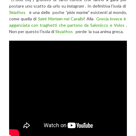
postare uno scatto da urlo su
instagram
. In definitiva l’isola di
Skiathos
è una delle poche
“piste marine”
esistenti al mondo,
come quella di
Saint Marteen
nei
Caraibi
! Alla
Grecia invece è
agganciata con traghetti che partono da Salonicco e Volos
.
Non per questo l’isola di
Skyathos
perde la sua anima greca.