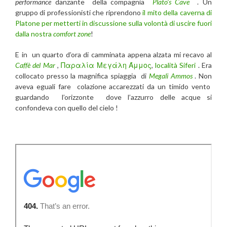
performance
danzante della compagnia
Plato’s Cave
. Un
gruppo di professionisti che riprendono
il mito della caverna di
Platone per metterti in discussione sulla volontà di uscire fuori
dalla nostra
comfort zone
!
E in un quarto d’ora di camminata appena alzata mi recavo al
Caffè del Mar
,
Παραλία Μεγάλη Άμμος
,
località Siferi
. Era
collocato presso la magnifica spiaggia di
Megali Ammos
. Non
aveva eguali fare colazione accarezzati da un timido vento
guardando l’orizzonte dove l’azzurro delle acque si
confondeva con quello del cielo !