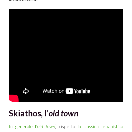
Ski
athos, l’
old town
In generale l’
old town
) rispetta
la classica urbanistica