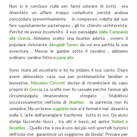
Non si è concluso nulla per farmi odorare le botti, era
diventato un affare troppo complicato perché andava
concordato preventivamente. In compenso, colpita dal suo
fare squisitamente partenopeo , gli ho chiesto un’intervista.
Perché mi aveva incuriosito il suo passaggio
dalla Campania
alla Grecia
. Abbiamo scelto una
location
adatta , ovvero il
popolare ristorante
Akrogiali Tavern
da cui era partita la sua
avventura . Messe le gambe sotto il tavolino , abbiamo
ordinato sardine fritte e
pane
pita
Sono stata ad ascoltarlo e lui ha iniziato il suo canto. Dopo
avere abbondato casa sua per problematiche familiari e
lavorative,
Massimo Cincotti
decise di ricominciare da capo
proprio in
Grecia
. La scelta non fu casuale perché l’aveva già
circumnavigata rimanendone stregato . Stabilitosi
successivamente nell’isola di
Skiathos
la partenza non fu
semplice. Ma un bravo
scugnizzo
non si è fermato mai davanti a
nulla. L ’arte dell’arrangiarsi trasformò tutto in oro. Da aiuto
sbriga faccende riuscì , tra alti e bassi, ad aprire
Italiani a
Skyathos
. Quello che è ora è uno dei più noti sportelli turistici
dell’isola che garantisce un soggiorno da favola! Provare per