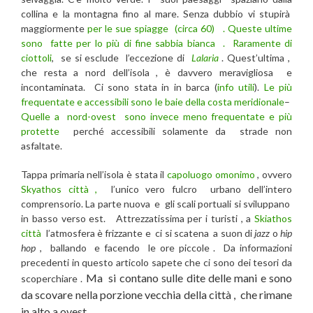
collina e la montagna fino al mare. Senza dubbio vi stupirà
maggiormente
per le sue spiagge (circa 60) . Queste ultime
sono fatte per lo più di fine sabbia bianca . Raramente di
ciottoli
, se si esclude l’eccezione di
Lalaria
. Quest’ultima ,
che resta a nord dell’isola , è davvero meravigliosa e
incontaminata. Ci sono stata in in barca (
info utili
).
Le più
frequentate e accessibili sono le baie della costa meridionale
–
Quelle a nord-ovest sono invece meno frequentate e più
protette
perché accessibili solamente da strade non
asfaltate.
Tappa primaria nell’isola è stata il
capoluogo omonimo
, ovvero
Skyathos città ,
l’unico vero fulcro urbano dell’intero
comprensorio. La parte nuova e gli scali portuali si sviluppano
in basso verso est. Attrezzatissima per i turisti , a
Skiathos
città
l’atmosfera è frizzante e ci si scatena a suon di
jazz
o
hip
hop
, ballando e facendo le ore piccole . Da informazioni
precedenti in questo articolo sapete che ci sono dei tesori da
Ma si contano sulle dite delle mani e sono
scoperchiare .
da scovare nella porzione vecchia della città , che rimane
in alto a ovest.