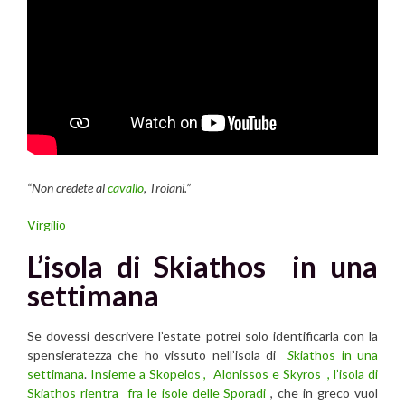
“Non credete al
cavallo
, Troiani.”
Virgilio
L’isola di Skiathos in una
settimana
Se dovessi descrivere l’estate potrei solo identificarla con la
spensieratezza che ho vissuto nell’isola di
S
kiathos in una
settimana
.
Insieme a Skopelos , Alonissos e Skyros , l’isola di
Skiathos rientra fra le isole delle Sporadi
, che in greco vuol