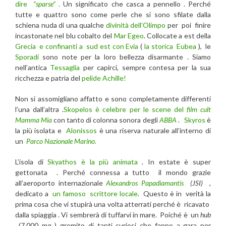
dire
“sparse”
.
Un significato che casca a pennello . Perché
tutte e quattro sono come perle che si sono sfilate dalla
schiena nuda di una qualche
divinità dell’Olimpo
per poi finire
incastonate nel blu cobalto del
Mar Egeo
. Collocate a est della
Grecia
e confinanti a sud est con
Evia
(
la storica Eubea
), le
Sporadi
sono note per la loro bellezza disarmante . Siamo
nell’antica
Tessaglia
per capirci, sempre contesa per la sua
ricchezza e patria del
pelide Achille!
Non si assomigliano affatto e sono completamente differenti
l’una dall’altra .
Skopelos è celebre per le scene del
film cult
Mamma Mia
con tanto di colonna sonora degli
ABBA
.
Skyros
è
la più isolata e
Alonissos
è una riserva naturale all’interno di
un
Parco Nazionale Marino.
L’isola di
Skyathos è la più animata
. In estate è super
gettonata . Perché connessa a tutto il mondo grazie
all’aeroporto internazionale
Alexandros Papadiamantis
(JSI)
,
dedicato a
un famoso scrittore locale
.
Questo è in verità la
prima cosa che vi stupirà una volta atterrati perché è ricavato
dalla spiaggia . Vi sembrerà di tuffarvi in mare. Poiché è un
hub
(7.000 mq ) gremito di tanti curiosi che fanno a gara per