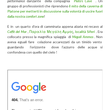
performance
danzante della compagnia
Plato’s Cave
. Un
gruppo di professionisti che riprendono
il mito della caverna di
Platone per metterti in discussione sulla volontà di uscire fuori
dalla nostra
comfort zone
!
E in un quarto d’ora di camminata appena alzata mi recavo al
Caffè del Mar
,
Παραλία Μεγάλη Άμμος
,
località Siferi
. Era
collocato presso la magnifica spiaggia di
Megali Ammos
. Non
aveva eguali fare colazione accarezzati da un timido vento
guardando l’orizzonte dove l’azzurro delle acque si
confondeva con quello del cielo !