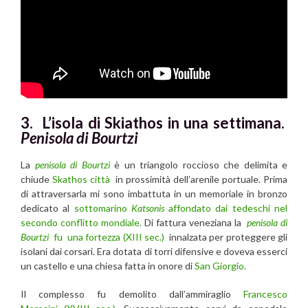
3. L’isola di Skiathos in una settimana.
Penisola di Bourtzi
La
penisola di Bourtzi
è un triangolo roccioso che delimita e
chiude
Skathos città
in prossimità dell’arenile portuale. Prima
di attraversarla mi sono imbattuta in un memoriale in bronzo
dedicato al
sottomarino
Katsonis
affondato dai tedeschi nel
secondo conflitto mondiale.
Di fattura veneziana la
penisola di
Bourtzi
fu una fortezza (XIII sec.)
innalzata per proteggere gli
isolani dai corsari. Era dotata di torri difensive e doveva esserci
un castello e una chiesa fatta in onore di
San Giorgio.
Il complesso fu demolito dall’ammiraglio
Francesco