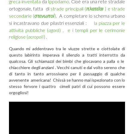
greca inventata
da
Ippodamo
. Cioè era una rete stradale
ortogonale, fatta di
strade principali (
πλατε
ῖαι
) e strade
secondarie (
στενωποί
)
. A completare lo schema urbano
si incastravano due pilastri essenziali :
la piazza per le
attività pubbliche (
agorà
) , e i templi per le cerimonie
religiose (
acropoli
)
.
Quando mi addentravo tra le viuzze strette e ciottolate di
questo labirinto imperava il silenzio a tratti interrotto da
qualcosa. Gli schiamazzi dei bimbi che giocavano a palla o le
chiacchiere degli anziani . Vecchi canuti e dal volto sereno che
di tanto in tanto arrossivano per il passaggio di qualche
avvenente americana! Chissà se hanno mai ispezionato con lo
stesso fervore i quattro cimeli patri di cui possono essere
orgogliosi!