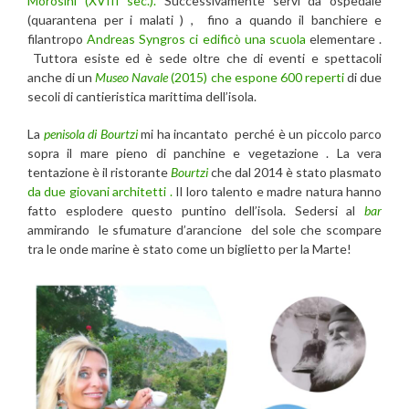
Morosini (XVIII sec.).
Successivamente servì da ospedale
(quarantena per i malati ) , fino a quando il banchiere e
filantropo
Andreas Syngros ci edificò una scuola
elementare .
Tuttora esiste ed è sede oltre che di eventi e spettacoli
anche di un
Museo Navale
(2015) che espone 600 reperti
di due
secoli di cantieristica marittima dell’isola.
La
penisola di Bourtzi
mi ha incantato perché è un piccolo parco
sopra il mare pieno di panchine e vegetazione . La vera
tentazione è il ristorante
Bourtzi
che dal 2014 è stato plasmato
da due giovani architetti .
Il loro talento e madre natura hanno
fatto esplodere questo puntino dell’isola. Sedersi al
bar
ammirando le sfumature d’arancione del sole che scompare
tra le onde marine è stato come un biglietto per la Marte!