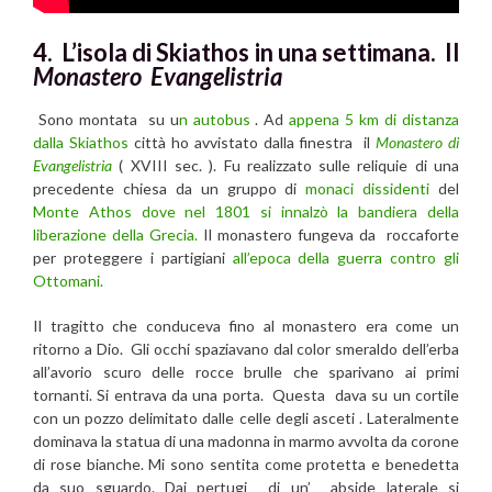
4. L’isola di Skiathos in una settimana. Il
Monastero Evangelistria
Sono montata su u
n autobus
. Ad
appena 5 km di distanza
dalla Skiathos
città ho avvistato dalla finestra il
Monastero di
Evangelistria
( XVIII sec. ). Fu realizzato sulle reliquie di una
precedente chiesa da un gruppo di
monaci dissidenti
del
Monte Athos dove nel 1801 si innalzò la bandiera della
liberazione della Grecia.
Il monastero fungeva da roccaforte
per proteggere i partigiani
all’epoca della guerra contro gli
Ottomani.
Il tragitto che conduceva fino al monastero era come un
ritorno a Dio. Gli occhi spaziavano dal color smeraldo dell’erba
all’avorio scuro delle rocce brulle che sparivano ai primi
tornanti. Si entrava da una porta. Questa dava su un cortile
con un pozzo delimitato dalle celle degli asceti . Lateralmente
dominava la statua di una madonna in marmo avvolta da corone
di rose bianche. Mi sono sentita come protetta e benedetta
da suo sguardo. Dai pertugi di un’ abside laterale si