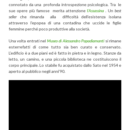
connotato da una profonda introspezione psicologica. Tra le
sue opere più famose merita attenzione
l
’Assassina
. Un
best
seller
che rimanda alla difficoltà dell’esistenza isolana
attraverso l’epopea di una contadina che uccide le figlie
femmine perché poco produttive alla società.
Una volta entrati nel
Museo di Alessandro Papadiamanti
si rimane
esterrefatti di come tutto sia ben curato e conservato.
L’edificio è a due piani ed è fatto in pietra e in legno. Stanze da
letto, un camino, e una piccola biblioteca ne costituiscono il
corpo principale. Lo stabile fu acquistato dallo Sato nel 1954 e
aperto al pubblico negli anni’90.