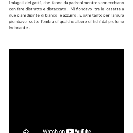
i miagolii dei gatti , che fanno da padroni mentre sonnecchiano
con fare distratto e distaccato . Mi fiondavo tra le casette a
due piani dipinte di bianco e azzurro . E ogni tanto per l’arsura
piombavo sotto l’ombra di qualche albero di fichi dal profumo
inebriante .