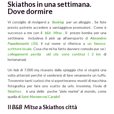
Skiathos in una settimana.
Dove dormire
Vi consiglio di rivolgervi a
Booking
per un alloggio . Se fate
presto potrete accedere a vantaggiose promozioni . Come è
successo a me con il
b&b Mitsa
. Il prezzo bomba per una
settimana includeva il
pick up
all’aeroporto
di
A
lexandros
Papadiamantis (JSI)
,
il cui nome si riferisce a
un famoso
scrittore locale
. Cosa che mi ha fatto davvero comodo pur se i
collegamenti per/da
old city
sono continui ( 2 km
di
lontananza).
Un
hub
di 7.000 mq ricavato dalla spiaggia che vi stupirà una
volta atterrati perché vi sembrerà di fare veramente un tuffo.
Troverete tanti curiosi che vi aspetteranno muniti di macchina
fotografica per fare uno scatto da urlo. Insomma, l’isola di
Skiathos
è una delle poche
“piste marine”
al mondo, come
quella di
Saint Marteen
nei
Caraibi
!
Il
B&B Mitsa
a Skiathos città