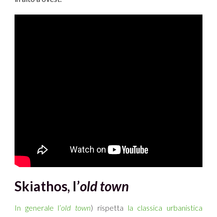
Ski
athos, l’
old town
In generale l’
old town
) rispetta
la classica urbanistica