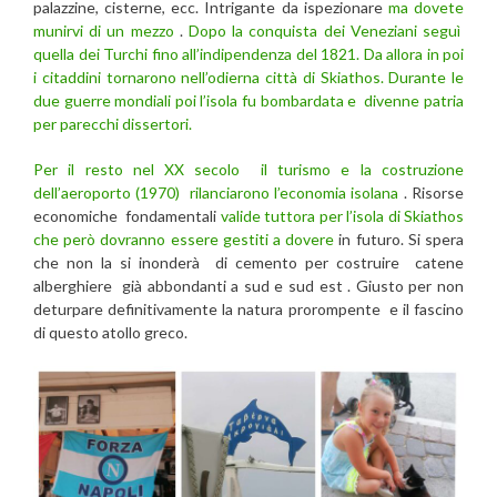
palazzine, cisterne, ecc. Intrigante da ispezionare
ma dovete
munirvi di un mezzo
.
Dopo la conquista dei Veneziani seguì
quella dei Turchi fino all’indipendenza del 1821.
Da allora in poi
i citaddini tornarono nell’odierna città di Skiathos.
Durante le
due guerre mondiali poi l’isola fu bombardata e divenne patria
per parecchi dissertori.
Per il resto nel XX secolo il turismo e la costruzione
dell’aeroporto (1970) rilanciarono l’economia isolana
. Risorse
economiche fondamentali
valide tuttora per l’isola di Skiathos
che però dovranno essere gestiti a dovere
in futuro. Si spera
che non la si inonderà di cemento per costruire catene
alberghiere già abbondanti a sud e sud est . Giusto per non
deturpare definitivamente la natura prorompente e il fascino
di questo atollo greco.