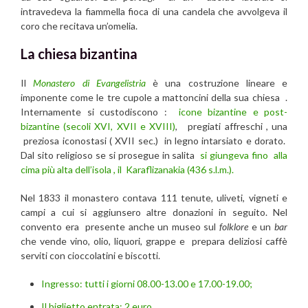
intravedeva la fiammella fioca di una candela che avvolgeva il
coro che recitava un’omelia.
La chiesa bizantina
Il
Monastero di Evangelistria
è una costruzione lineare e
imponente come le tre cupole a mattoncini della sua chiesa .
Internamente si custodiscono :
icone bizantine e post-
bizantine (secoli XVI, XVII e XVIII)
, pregiati affreschi , una
preziosa iconostasi ( XVII sec.) in legno intarsiato e dorato.
Dal sito religioso se si prosegue in salita
si giungeva fino alla
cima più alta dell’isola , il Karaflizanakia (436 s.l.m.).
Nel 1833 il monastero contava 111 tenute, uliveti, vigneti e
campi a cui si aggiunsero altre donazioni in seguito. Nel
convento era presente anche un museo sul
folklore
e un
bar
che vende vino, olio, liquori, grappe e prepara deliziosi caffè
serviti con cioccolatini e biscotti.
Ingresso: tutti i giorni 08.00-13.00 e 17.00-19.00;
Il biglietto entrata: 2 euro