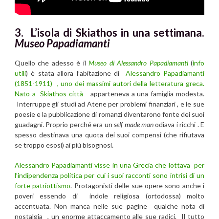
3. L’isola di Skiathos in una settimana.
Museo Papadiamanti
Quello che adesso è il
Museo di Alessandro Papadiamanti
(
info
utili
) è stata allora l’abitazione di
Alessandro Papadiamanti
(1851-1911) , uno dei massimi autori della letteratura greca.
Nato a Skiathos città
apparteneva a una famiglia modesta.
Interruppe gli studi ad Atene per problemi finanziari , e le sue
poesie e la pubblicazione di romanzi diventarono fonte dei suoi
guadagni. Proprio perché era un
self made man
odiava i ricchi . E
spesso destinava una quota dei suoi compensi (che rifiutava
se troppo esosi) ai più bisognosi.
Alessandro Papadiamanti
visse in una Grecia che lottava per
l’indipendenza politica per cui i suoi racconti sono intrisi di un
forte patriottismo
. Protagonisti delle sue opere sono anche i
poveri essendo di indole religiosa (ortodossa) molto
accentuata. Non manca nelle sue pagine qualche nota di
nostalgia , un enorme attaccamento alle sue radici. Il tutto