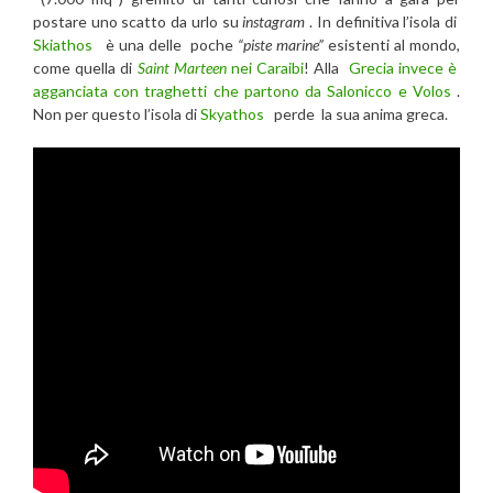
postare uno scatto da urlo su
instagram
. In definitiva l’isola di
Skiathos
è una delle poche
“piste marine”
esistenti al mondo,
come quella di
Saint Marteen
nei
Caraibi
! Alla
Grecia invece è
agganciata con traghetti che partono da Salonicco e Volos
.
Non per questo l’isola di
Skyathos
perde la sua anima greca.