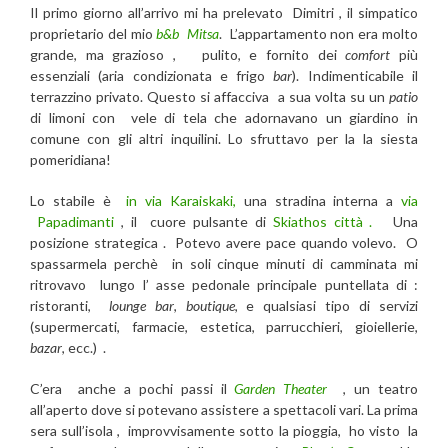
Il primo giorno all’arrivo mi ha prelevato Dimitri , il simpatico
proprietario del mio
b&b Mitsa
. L’appartamento non era molto
grande, ma grazioso , pulito, e fornito dei
comfort
più
essenziali (aria condizionata e frigo
bar
). Indimenticabile il
terrazzino privato. Questo si affacciva a sua volta su un
patio
di limoni con vele di tela che adornavano un giardino in
comune con gli altri inquilini. Lo sfruttavo per la la siesta
pomeridiana!
Lo stabile è
in via Karaiskaki,
una stradina interna a
via
Papadimanti
, il cuore pulsante di
Skiathos città .
Una
posizione strategica . Potevo avere pace quando volevo. O
spassarmela perchè in soli cinque minuti di camminata mi
ritrovavo lungo l’ asse pedonale principale puntellata di :
ristoranti,
lounge bar
,
boutique
, e qualsiasi tipo di servizi
(supermercati, farmacie, estetica, parrucchieri, gioiellerie,
bazar
, ecc.) .
C’era anche a pochi passi il
Garden Theater
, un teatro
all’aperto dove si potevano assistere a spettacoli vari. La prima
sera sull’isola , improvvisamente sotto la pioggia, ho visto la