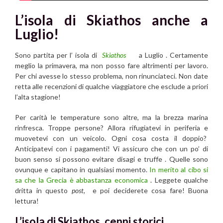
L’isola di Skiathos anche a
Luglio!
Sono partita per l’ isola di
Skiathos
a Luglio . Certamente
meglio la primavera, ma non posso fare altrimenti per lavoro.
Per chi avesse lo stesso problema, non rinunciateci. Non date
retta alle recenzioni di qualche viaggiatore che esclude a priori
l’alta stagione!
Per carità le temperature sono altre, ma la brezza marina
rinfresca. Troppe persone? Allora rifugiatevi in periferia e
muovetevi con un veicolo. Ogni cosa costa il doppio?
Anticipatevi con i pagamenti! Vi assicuro che con un po’ di
buon senso si possono evitare disagi e truffe . Quelle sono
ovunque e capitano in qualsiasi momento.
In merito al cibo si
sa che la Grecia è abbastanza economica
. Leggete qualche
dritta in questo
post,
e poi deciderete cosa fare! Buona
lettura!
L’isola di Skiathos
, cenni storici