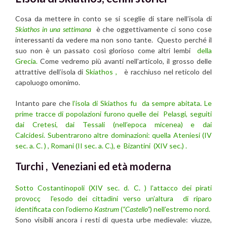
Cosa da mettere in conto se si sceglie di stare nell’isola di
Skiathos in una settimana
è che oggettivamente ci sono cose
interessanti da vedere ma non sono tante. Questo perché il
suo non è un passato così glorioso come altri lembi
della
Grecia.
Come vedremo più avanti nell’articolo, il grosso delle
attrattive dell’isola di
Skiathos
,
è racchiuso nel reticolo del
capoluogo omonimo.
Intanto pare che
l’isola di Skiathos fu da sempre abitata
.
Le
prime tracce di popolazioni furono quelle dei Pelasgi, seguiti
dai Cretesi, dai Tessali (nell’epoca micenea) e dai
Calcidesi.
Subentrarono altre dominazioni: quella Ateniesi (IV
sec. a. C. ) , Romani (II sec. a. C.), e Bizantini (XIV sec.) .
Turchi , Veneziani ed età moderna
Sotto Costantinopoli (XIV sec. d. C. ) l’attacco dei pirati
provocç l’esodo dei cittadini verso un’altura di riparo
identificata con l’odierno
Kastrum
(
“Castello”
) nell’estremo nord.
Sono visibili ancora i resti di questa urbe medievale: viuzze,