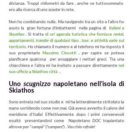
distanza. Troppi chilometri da fare , anche se tuttosommato
ero alla ricerca di uno
scooter
in rete.
Non ho combinando nulla . Ma navigando tra un sito e l’altro ho
avuto la gran fortuna d’imbattermi nella pagina di
Italiani a
Skyathos
. Si tratta
di un’ agenzia turistica che fornisce
rental
,
appartamenti,
transfer
di qualsiasi tipo ,
tour
, e attività varie sul
territorio
. Ho chiamato il numero e al telefono mi ha risposto il
suo proprietario
Massimo Cincotti
, per capire se poteva
pianificare qualcosa per assaggiare i nettari greci. Tra una
chiacchiera e l’altra mi ha invitato a passare direttamente
nel
suo ufficio a Skiathos città
.
Uno
scugnizzo
napoletano nell’isola di
Skiathos
Sono entrata nel suo studio e mi ha letteralmente stritolato la
mano sorridendo come non mai. Già avevo avverito il calore del
meridione d’Italia! Effettivamente dopo i primi convenevoli
esultò presentandosi come Napoletano
DOC
trapiantato
altrove per “
campà”
(
“campare”
) . Vecchio
refrain
!