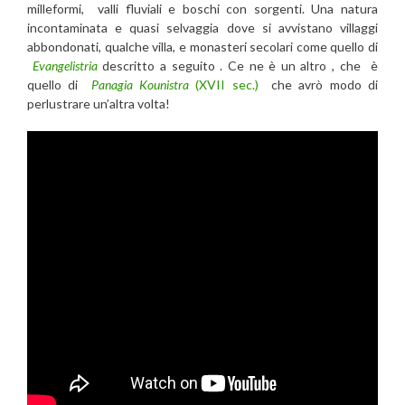
milleformi, valli fluviali e boschi con sorgenti. Una natura
incontaminata e quasi selvaggia dove si avvistano villaggi
abbondonati, qualche villa, e monasteri secolari come quello di
Evangelistria
descritto a seguito . Ce ne è un altro , che è
quello di
Panagia Kounistra
(XVII sec.)
che avrò modo di
perlustrare un’altra volta!