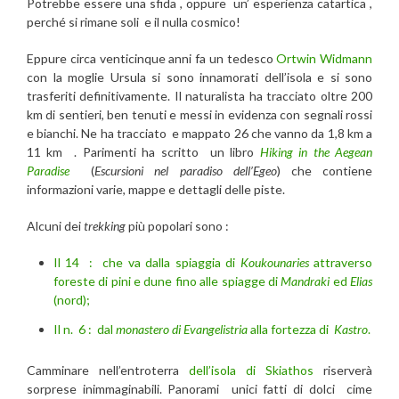
Potrebbe essere una sfida , oppure un’ esperienza catartica ,
perché si rimane soli e il nulla cosmico!
Eppure circa venticinque anni fa un tedesco
Ortwin Widmann
con la moglie Ursula si sono innamorati dell’isola e si sono
trasferiti definitivamente. Il naturalista ha tracciato oltre 200
km di sentieri, ben tenuti e messi in evidenza con segnali rossi
e bianchi. Ne ha tracciato e mappato 26 che vanno da 1,8 km a
11 km . Parimenti ha scritto un libro
Hiking in the Aegean
Paradise
(
Escursioni nel paradiso dell’Egeo
) che contiene
informazioni varie, mappe e dettagli delle piste.
Alcuni dei
trekking
più popolari sono :
Il 14 : che va dalla spiaggia di
Koukounaries
attraverso
foreste di pini e dune fino alle spiagge di
Mandraki
ed
Elias
(nord);
Il n. 6 : dal
monastero di Evangelistria
alla fortezza di
Kastro
.
Camminare nell’entroterra
dell’isola di Skiathos
riserverà
sorprese inimmaginabili. Panorami unici fatti di dolci cime