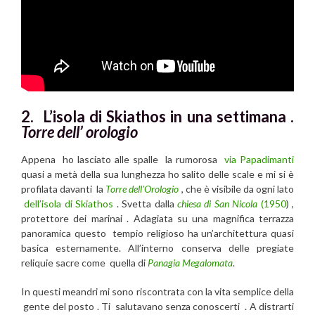
2. L’isola di Skiathos in una settimana .
Torre dell’ orologio
Appena ho lasciato alle spalle la rumorosa
via Papadimanti
quasi a metà della sua lunghezza ho salito delle scale e mi si è
profilata davanti la
Torre dell’Orologio
, che è visibile da ogni lato
dell’isola di Skiathos
. Svetta dalla
chiesa di San Nicola
(1950
) ,
protettore dei marinai . Adagiata su una magnifica terrazza
panoramica questo tempio religioso ha un’architettura quasi
basica esternamente. All’interno conserva delle pregiate
reliquie sacre come quella di
Panagia Megalomata
.
In questi meandri mi sono riscontrata con la vita semplice della
gente del posto . Ti salutavano senza conoscerti . A distrarti