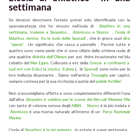
settimana
Se dovessi descrivere l’estate potrei solo identificarla con la
spensieratezza che ho vissuto nell’isola di
S
kiathos in una
settimana
.
Insieme a Skopelos , Alonissos e Skyros , l’isola di
Skiathos rientra fra le isole delle Sporadi
, che in greco vuol
dire
“sparse”
.
Un significato che casca a pennello . Perché tutte e
quattro sono come perle che si sono sfilate dalla schiena nuda di
una qualche
divinità dell’Olimpo
per poi finire incastonate nel blu
cobalto del
Mar Egeo
. Collocate a est della
Grecia
e confinanti a
sud est con
Evia
(
la storica Eubea
), le
Sporadi
sono note per la
loro bellezza disarmante . Siamo nell’antica
Tessaglia
per capirci,
sempre contesa per la sua ricchezza e patria del
pelide Achille!
Non si assomigliano affatto e sono completamente differenti l’una
dall’altra .
Skopelos è celebre per le scene del
film cult Mamma Mia
con tanto di colonna sonora degli
ABBA
.
Skyros
è la più isolata e
Alonissos
è una riserva naturale all’interno di un
Parco Nazionale
Marino.
L’isola di
Skyathos è la più animata
. In estate è super gettonata .