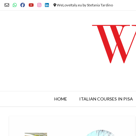
Skip
WeLoveItaly.eu by Stefania Tardino
to
content
HOME
ITALIAN COURSES IN PISA