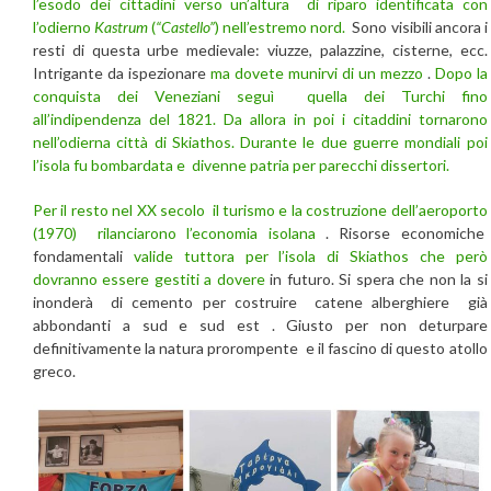
l’esodo dei cittadini verso un’altura di riparo identificata con
l’odierno
Kastrum
(
“Castello”
) nell’estremo nord.
Sono visibili ancora i
resti di questa urbe medievale: viuzze, palazzine, cisterne, ecc.
Intrigante da ispezionare
ma dovete munirvi di un mezzo
.
Dopo la
conquista dei Veneziani seguì quella dei Turchi fino
all’indipendenza del 1821.
Da allora in poi i citaddini tornarono
nell’odierna città di Skiathos.
Durante le due guerre mondiali poi
l’isola fu bombardata e divenne patria per parecchi dissertori.
Per il resto nel XX secolo il turismo e la costruzione dell’aeroporto
(1970) rilanciarono l’economia isolana
. Risorse economiche
fondamentali
valide tuttora per l’isola di Skiathos che però
dovranno essere gestiti a dovere
in futuro. Si spera che non la si
inonderà di cemento per costruire catene alberghiere già
abbondanti a sud e sud est . Giusto per non deturpare
definitivamente la natura prorompente e il fascino di questo atollo
greco.