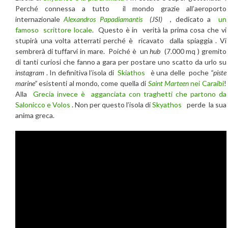
Perché connessa a tutto il mondo grazie all’aeroporto
internazionale
Alexandros Papadiamantis
(JSI)
, dedicato a
un
famoso scrittore locale
.
Questo è in verità la prima cosa che vi
stupirà una volta atterrati perché è ricavato dalla spiaggia . Vi
sembrerà di tuffarvi in mare. Poiché è un
hub
(7.000 mq ) gremito
di tanti curiosi che fanno a gara per postare uno scatto da urlo su
instagram
. In definitiva l’isola di
Skiathos
è una delle poche
“piste
marine”
esistenti al mondo, come quella di
Saint Marteen
nei
Caraibi
!
Alla
Grecia invece è agganciata con traghetti che partono da
Salonicco e Volos
. Non per questo l’isola di
Skyathos
perde la sua
anima greca.