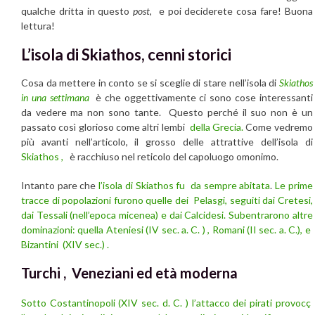
qualche dritta in questo
post,
e poi deciderete cosa fare! Buona
lettura!
L’isola di Skiathos
, cenni storici
Cosa da mettere in conto se si sceglie di stare nell’isola di
Skiathos
in una settimana
è che oggettivamente ci sono cose interessanti
da vedere ma non sono tante. Questo perché il suo non è un
passato così glorioso come altri lembi
della Grecia.
Come vedremo
più avanti nell’articolo, il grosso delle attrattive dell’isola di
Skiathos
,
è racchiuso nel reticolo del capoluogo omonimo.
Intanto pare che
l’isola di Skiathos fu da sempre abitata
.
Le prime
tracce di popolazioni furono quelle dei Pelasgi, seguiti dai Cretesi,
dai Tessali (nell’epoca micenea) e dai Calcidesi.
Subentrarono altre
dominazioni: quella Ateniesi (IV sec. a. C. ) , Romani (II sec. a. C.), e
Bizantini (XIV sec.) .
Turchi , Veneziani ed età moderna
Sotto Costantinopoli (XIV sec. d. C. ) l’attacco dei pirati provocç