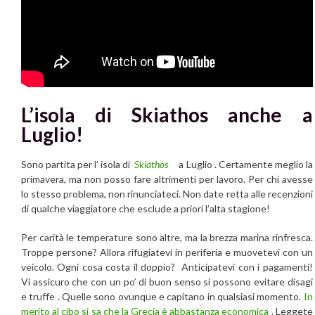
L’isola di Skiathos anche a
Luglio!
Sono partita per l’ isola di
Skiathos
a Luglio . Certamente meglio la
primavera, ma non posso fare altrimenti per lavoro. Per chi avesse
lo stesso problema, non rinunciateci. Non date retta alle recenzioni
di qualche viaggiatore che esclude a priori l’alta stagione!
Per carità le temperature sono altre, ma la brezza marina rinfresca.
Troppe persone? Allora rifugiatevi in periferia e muovetevi con un
veicolo. Ogni cosa costa il doppio? Anticipatevi con i pagamenti!
Vi assicuro che con un po’ di buon senso si possono evitare disagi
e truffe . Quelle sono ovunque e capitano in qualsiasi momento.
In
merito al cibo si sa che la Grecia è abbastanza economica
. Leggete