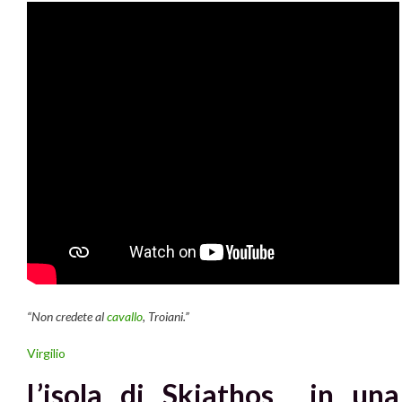
“Non credete al
cavallo
, Troiani.”
Virgilio
L’isola di Skiathos in una