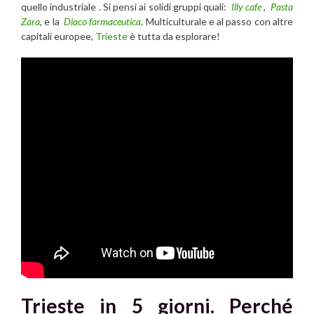
quello industriale . Si pensi ai solidi gruppi quali:
Illy cafe
,
Pasta
Zara
, e la
Diaco farmaceutica
. Multiculturale e al passo con altre
capitali europee,
Trieste
è tutta da esplorare!
Trieste in 5 giorni. Perché