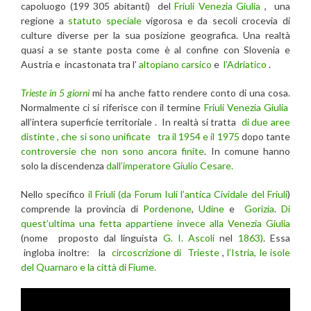
capoluogo (199 305 abitanti) del
Friuli Venezia Giulia
, una
regione a
statuto speciale
vigorosa e da secoli crocevia di
culture diverse per la sua posizione geografica. Una realtà
quasi a se stante posta come è al confine con Slovenia e
Austria e incastonata tra l’
altopiano carsico
e
l’Adriatico
.
Trieste in 5 giorni
mi ha anche fatto rendere conto di una cosa.
Normalmente ci si riferisce con il termine
Friuli Venezia Giulia
all’intera superficie territoriale . In realtà si tratta
di due aree
distinte , che si sono unificate tra il 1954 e il 1975
dopo tante
controversie che non sono ancora finite
. In comune hanno
solo la discendenza
dall’imperatore Giulio Cesare.
Nello specifico
il Friuli (da Forum Iuli l’antica Cividale del Friuli
)
comprende la provincia di
Pordenone
,
Udine
e
Gorizia
.
Di
quest’ultima una fetta appartiene invece alla Venezia Giulia
(nome proposto dal linguista
G. I. Ascoli
nel
1863)
. Essa
ingloba inoltre: la
circoscrizione di Trieste
,
l’Istria, le isole
del Quarnaro e la città di Fiume.