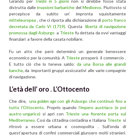
Girando per
Trieste in 5 giorni
non si direbbe fosse stata
distrutta dalle
invasioni barbariche
del
Medioevo
. Piuttosto si
percepisce da subito un’ impronta squisitamente
mitteleuropea
, che ci riporta alla dichiarazione di
porto franco
decretata da Carlo VI (1719).
Questa
libertà di navigazione
promossa dagli Asburgo
a
Trieste
fu dettata da ovvi vantaggi
finanziari a favore della casata nobiliare.
Fu un atto che però determinò un generale benessere
economico per la comunità. A
Trieste
prosperò il commercio .
E tutto ciò che lo teneva saldo:
da una Borsa alle grandi
banche
, da importanti gruppi assicurativi alle varie compagnie
di navigazione.
L’età dell’ oro . L’Ottocento
Che dire,
una
golden age
con gli Asburgo che continuò fino a
tutto l’Ottocento
. Proprio quando
l’impero austriaco (e poi
austro-ungarico)
si aprì con
Trieste una fiorente porta sul
Mediterraneo.
Così da cittadina contadina e Italiana
Trieste
si
ritrovò a essere urbana e cosmopolita . Sull’onda di
quest’apertura di confini commerciali giunsero molti stranieri.