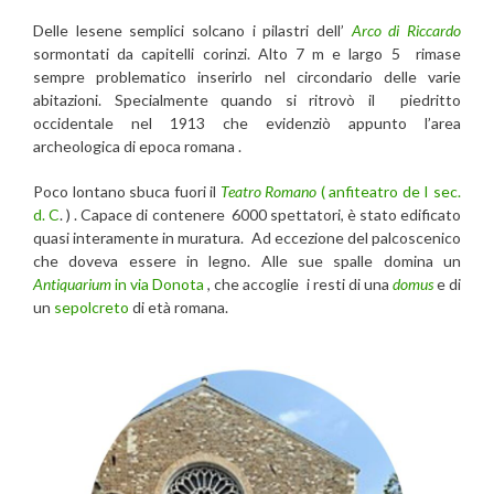
Delle lesene semplici solcano i pilastri dell’
Arco di Riccardo
sormontati da capitelli corinzi. Alto 7 m e largo 5 rimase
sempre problematico inserirlo nel circondario delle varie
abitazioni. Specialmente quando si ritrovò il piedritto
occidentale nel 1913 che evidenziò appunto l’area
archeologica di epoca romana .
Poco lontano sbuca fuori il
Teatro Romano
( anfiteatro de I sec.
d. C
. ) . Capace di contenere 6000 spettatori, è stato edificato
quasi interamente in muratura. Ad eccezione del palcoscenico
che doveva essere in legno. Alle sue spalle domina un
Antiquarium
in via Donota
, che accoglie i resti di una
domus
e di
un
sepolcreto
di età romana.