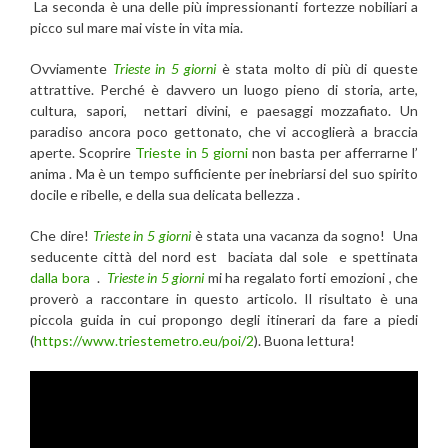
La seconda è una delle più impressionanti fortezze nobiliari a
picco sul mare mai viste in vita mia.
Ovviamente
Trieste in 5 giorni
è stata molto di più di queste
attrattive. Perché è davvero un luogo pieno di storia, arte,
cultura, sapori, nettari divini, e paesaggi mozzafiato. Un
paradiso ancora poco gettonato, che vi accoglierà a braccia
aperte. Scoprire
Trieste in 5 giorni
non basta per afferrarne l’
anima . Ma è un tempo sufficiente per inebriarsi del suo spirito
docile e ribelle, e della sua delicata bellezza .
Che dire!
Trieste in 5 giorni
è stata una vacanza da sogno! Una
seducente città del nord est baciata dal sole e spettinata
dalla bora
.
Trieste in 5 giorni
mi ha regalato forti emozioni , che
proverò a raccontare in questo articolo. Il risultato è una
piccola guida in cui propongo degli itinerari da fare a piedi
(
https://www.triestemetro.eu/poi/2
). Buona lettura!