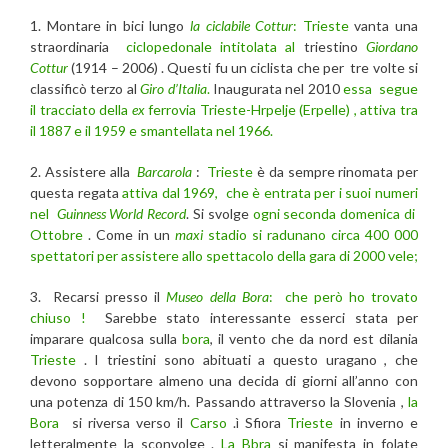
1. Montare in bici lungo
la ciclabile Cottur
:
Trieste
vanta una
straordinaria
ciclopedonale intitolata al
triestino
Giordano
Cottur
(1914 – 2006) . Questi fu un ciclista che per tre volte si
classificò terzo al
Giro d’Italia
.
Inaugurata nel 2010
essa segue
il tracciato della
ex
ferrovia Trieste-Hrpelje (Erpelle) , attiva tra
il 1887 e il 1959 e smantellata nel 1966.
2. Assistere alla
Barcarola
:
Trieste
è da sempre rinomata per
questa regata
attiva dal 1969, che è entrata per i suoi numeri
nel
Guinness World Record
. Si svolge
ogni seconda domenica di
Ottobre
. Come in un
maxi
stadio si radunano circa 400 000
spettatori per assistere allo spettacolo della gara di 2000 vele;
3. Recarsi presso il
Museo della Bora
: che però ho trovato
chiuso !
Sarebbe stato interessante esserci stata per
imparare qualcosa sulla
bora
, il vento che da nord est dilania
Trieste
. I triestini sono abituati a questo uragano , che
devono sopportare almeno una decida di giorni all’anno con
una potenza di 150 km/h. Passando attraverso la Slovenia ,
la
Bora
si riversa verso il
Carso
.ì Sfiora
Trieste
in inverno e
letteralmente la sconvolge .
La Bbra
si manifesta in folate