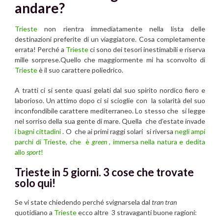
andare?
Trieste
non rientra immediatamente nella lista delle
destinazioni preferite di un viaggiatore. Cosa completamente
errata! Perché a
Trieste
ci sono dei tesori inestimabili e riserva
mille sorprese.Quello che maggiormente mi ha sconvolto di
Trieste
è il suo carattere poliedrico.
A tratti ci si sente quasi gelati dal suo spirito nordico fiero e
laborioso. Un attimo dopo ci si scioglie con la solarità del suo
inconfondibile carattere mediterraneo. Lo stesso che si legge
nel sorriso della sua gente di mare. Quella che d’estate invade
i bagni cittadini
. O che ai primi raggi solari si riversa
negli ampi
parchi di
Trieste, che è
green
, immersa nella natura e dedita
allo
sport
!
Trieste in 5 giorni. 3 cose che trovate
solo qui!
Se vi state chiedendo perché svignarsela dal
tran tran
quotidiano a
Trieste
ecco altre 3 stravaganti buone ragioni: