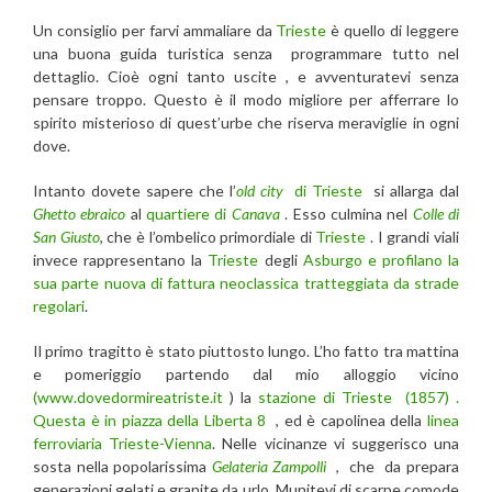
Un consiglio per farvi ammaliare da
Trieste
è quello di leggere
una buona guida turistica senza programmare tutto nel
dettaglio. Cioè ogni tanto uscite , e avventuratevi senza
pensare troppo. Questo è il modo migliore per afferrare lo
spirito misterioso di quest’urbe che riserva meraviglie in ogni
dove.
Intanto dovete sapere che l’
old city
di Trieste
si allarga dal
Ghetto ebraico
al
quartiere di
Canava
. Esso culmina nel
Colle di
San Giusto
, che è l’ombelico primordiale di
Trieste
. I grandi viali
invece rappresentano la
Trieste
degli
Asburgo e profilano la
sua parte nuova di fattura neoclassica tratteggiata da strade
regolari
.
Il primo tragitto è stato piuttosto lungo. L’ho fatto tra mattina
e pomeriggio partendo dal mio alloggio vicino
(www.dovedormireatriste.it
) la
stazione di Trieste (1857) .
Questa è in piazza della Liberta 8
, ed è capolinea della
linea
ferroviaria Trieste-Vienna
. Nelle vicinanze vi suggerisco una
sosta nella popolarissima
Gelateria Zampolli
, che da prepara
generazioni gelati e granite da urlo. Munitevi di scarpe comode