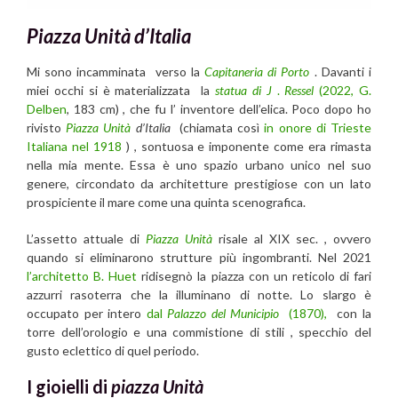
Piazza Unità d’Italia
Mi sono incamminata verso la
Capitaneria di Porto
. Davanti i
miei occhi si è materializzata la
statua di
J
.
Ressel
(2022, G.
Delben
, 183 cm) , che fu l’ inventore dell’elica. Poco dopo ho
rivisto
Piazza Unità
d’Italia
(chiamata così
in onore di Trieste
Italiana nel 1918
) , sontuosa e imponente come era rimasta
nella mia mente. Essa è uno spazio urbano unico nel suo
genere, circondato da architetture prestigiose con un lato
prospiciente il mare come una quinta scenografica.
L’assetto attuale di
Piazza Unità
risale al XIX sec. , ovvero
quando si eliminarono strutture più ingombranti. Nel 2021
l’architetto B. Huet
ridisegnò la piazza con un reticolo di fari
azzurri rasoterra che la illuminano di notte. Lo slargo è
occupato per intero
dal
Palazzo del Municipio
(1870),
con la
torre dell’orologio e una commistione di stili , specchio del
gusto eclettico di quel periodo.
I gioielli di
piazza Unità