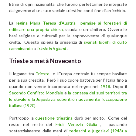
Etnie di ogni nazionalità, che furono perfettamente integrate
dal governo al tessuto sociale triestino con il fine di arricchirlo.
La
regina Maria Teresa d’Austria permise ai forestieri di
edificare una propria chiesa
, scuola e un cimitero. Ovvero le
basi religiose e culturali per la sopravvivenza di qualunque
civiltà. Questo spiega la presenza di
svariati luoghi di culto
camminando
a
Trieste in 5 giorni
.
Trieste a metà Novecento
Il legame tra
Trieste
e l’Europa centrale fu sempre basilare
per la sua crescita. Però il suo cuore batteva per l’ Italia fino a
quando non venne incorporata nel regno nel
1918
. Dopo il
Secondo Conflitto Mondiale
e
la contesa dei suoi territori tra
lo stivale e la Jugoslavia subentrò nuovamente l’occupazione
italiana (1920).
Purtroppo la
questione triestina
durò per molto. Come del
resto nel resto del
Friuli Venezia Giulia
, passando
sostanzialmente dalle mani di
tedeschi e jugoslavi (1943) a