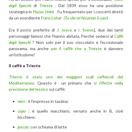
degli Specchi
di
Trieste
. Del 1839 esso ha una posizione
strategica in
Piazza Unità
. Fu frequentato per i concerti diretti
da un esordiente
Franz Lehar (
Tu che mi hai preso il cuor
)
.
Era il posto preferito di
J. Joyce
e
I. Svevo
|, due dei tanti
personaggi famosi che l’hanno abitata. Perché sedersi al
Caffè
degli Specchi
? Non solo per il suo cioccolato e l’eccezionale
panorama, ma anche
per il caffè che a Trieste
è davvero
un’istituzione!
Il caffè a Trieste
Trieste è stato uno dei maggiori scali caffeicoli del
Mediterraneo
. Questo è un primato che
si riflette nella
precisione del lessico
sul caffè:
nero
:
è l’espresso in tazzina;
capo
: è quello macchiato, versato anche in B, cioè
bicchiere;
goccia
:
con schiuma di latte