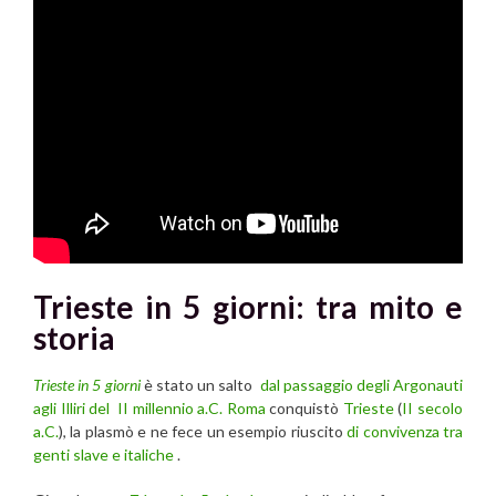
Trieste in 5 giorni: tra mito e
storia
Trieste in 5 giorni
è stato un salto
dal passaggio degli Argonauti
agli Illiri del II millennio a.C.
Roma
conquistò
Trieste
(
II secolo
a.C.
), la plasmò e ne fece un esempio riuscito
di convivenza tra
genti slave e italiche
.