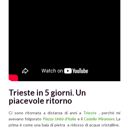
Trieste in 5 giorni. Un
piacevole ritorno
Ci sono ritornata a distanza di anni a
Trieste
, perché mi
avevano folgorato
Piazza Unità d’Italia
e il
Castello Miramare
. La
prima è come una baia di pietra a ridosso di acque cristalline.