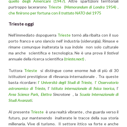
quello degli Americani (1947).
Altre spartizioni territoriali
purtroppo lacerarono
Trieste
(
Memorandum di Londra
1954) ,
che finirono per fortuna con il
trattato NATO
del 1975
Trieste oggi
Nell’immediato dopoguerra
Trieste
tornò alla ribalta con il suo
porto franco e uno slancio nell’ industria (siderurgia). Rimase e
rimane comunque inalterata la sua indole non solo culturale
ma anche scientifica e tecnologica. Ne è una prova il
festival
annuale della ricerca scientifica
(
trieste.next
)
.
Tuttora
Trieste
si distingue come enorme
hub
di più di 30
istituzioni prestigiose di rilevanza internazionale . Tra queste
basta ricordare:
l’
Università degli Studi di Trieste
,
l’
Osservatorio
astronomico di Trieste
, l’
Istituto internazionale di fisica teorica
, l’
Area Science Park
,
Elettra
Sincrotone
, la
Scuola Internazionale di
Studi Avanzati
.
Al presente
Trieste
è una realtà vibrante , che guarda verso il
futuro, pur mantenendo inalterate le tracce della sua storia
millenaria. Vive di turismo. Il settore ittico va forte e anche