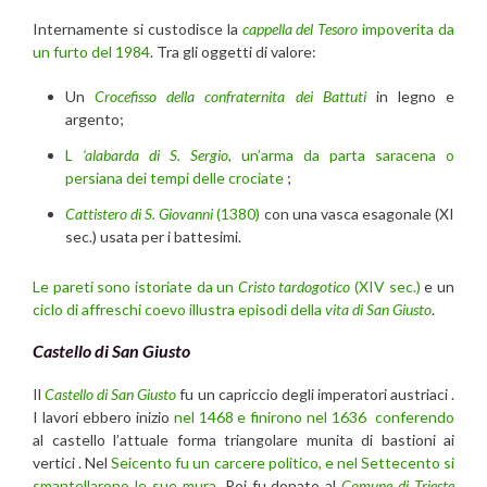
Internamente si custodisce la
cappella del Tesoro
impoverita da
un furto del 1984
. Tra gli oggetti di valore:
Un
Crocefisso della confraternita dei Battuti
in legno e
argento;
L
‘alabarda di S. Sergio
, un’arma da parta saracena o
persiana dei tempi delle crociate
;
Cattistero di S. Giovanni
(1380)
con una vasca esagonale (XI
sec.) usata per i battesimi.
Le pareti sono istoriate da un
Cristo tardogotico
(XIV sec.)
e un
ciclo di affreschi coevo illustra episodi della
vita di San Giusto
.
Castello di San Giusto
Il
Castello di San Giusto
fu un capriccio degli imperatori austriaci .
I lavori ebbero inizio
nel 1468 e finirono nel 1636 conferendo
al castello l’attuale forma triangolare munita di bastioni ai
vertici . Nel
Seicento fu un carcere politico, e nel Settecento si
smantellarono le sue mura
. Poi fu donato al
Comune di Trieste