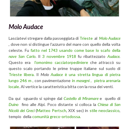
Molo Audace
Lasciatevi stregare dalla passeggiata di
Trieste
al
Molo Audace
, dove non si distingue l’azzurro del mare con quello della volta
celeste. Fu
fatto nel 1743 usando come base lo scafo della
nave San Carlo
. Il
3 novembre 1918
fu ribattezzato
Audace
.
Questo era
l’omonimo cacciatorpediniere
che attraccò su
questo scalo portando le prime truppe italiane sul suolo di
Trieste libera.
Il
Molo
Audace
è una stretta lingua di pietra
lungo 246 m ,
con pavimentazione
in
masegni
, pietra arenaria
locale.
Al vertice la caratteristica bitta con la rosa dei venti.
Da qui sguardo si spinge dal
Castello di Miramare
e quello di
Duino
fino alle Alpi. Poco distante si colloca la
Chiesa di San
Nicolò dei Greci
(
Matteo Pertsch
, XIX sec) in
stile neoclassico
,
tempio della
comunità greco-ortodossa.