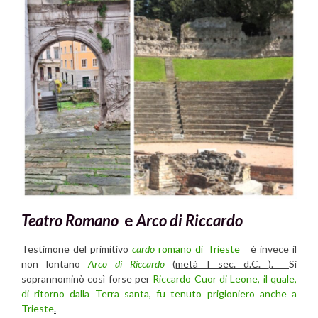
Teatro Romano
e
Arco di Riccardo
Testimone del primitivo
cardo
romano
di Trieste
è invece il
non lontano
Arco di Riccardo
(
metà I sec. d.C. ).
Si
soprannominò così forse per
Riccardo Cuor di Leone, il quale,
di ritorno dalla Terra santa, fu tenuto prigioniero anche a
Trieste
.