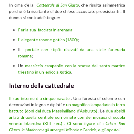
In cima c’è la
Cattedrale di San Giusto
, che risulta asimmetrica
perché è la risultante di due chiese accostate preesistenti . Il
duomo si contraddistingue:
Per la sua facciata in arenaria
;
L’ elegante rosone gotico (1300)
;
Il
portale con stipiti ricavati da una stele funeraria
romana
;
Un
massiccio campanile con la statua del santo martire
triestino in un’ edicola gotica
.
Interno della cattedrale
Il suo interno è a cinque navate
. Una foresta di colonne con
decorazioni in legno e dipinti e
un magnifico lampadario in ferro
battuto (doni del duca Massimiliano d’Asburgo)
. Le
due absidi
ai lati di quella centrale son ornate con dei mosaici di scuola
veneto bizantina (XIII sec.) . Ci sono figure di :
Cristo
,
San
Giusto
,
la Madonna e gli arcangeli Michele e Gabriele
, e gli
Apostoli
.