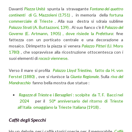
Davanti
Piazza Unità
spunta la stravagante
Fontana dei quattro
continenti
di G. Mazzoleni (1751)
, in memoria della
fortuna
commerciale di Trieste
. Alla sua destra si sdraia sublime
Palazzo Strati (
A. Buttazzoni, 139)
. Al suo fianco c’è il
Palazzo del
Governo
(E. Artmann, 1905) , dove risiede la
Prefettura
: fine
fattezza con un porticato centrale e una decorazione a
mosaico. Dirimpetto la piazza si venera
Palazzo Pitteri
(U. Moro
1780)
, che sopravvisse alla ricostruzione ottocentesca con i
suoi elementi di
rococò
viennese
.
Verso il mare si profila
Palazzo Lloyd Triestino
, fatto da H. von
Ferstel (1880)
, ove si riunisce la
Giunta Regionale
. Sulla
riva del
Mandracchio
fanno bella mostra due statue :
Ragazze di Trieste
e i
Bersaglieri
: scolpite da T. F. Bacci nel
2024
per il
50° anniversario del ritorno di Trieste
all’Italia
omaggiano la Trieste Italiana (1918)
.
Caffè degli Specchi
Ho un debole per i caffè storici specie per il memorabile
Caffè