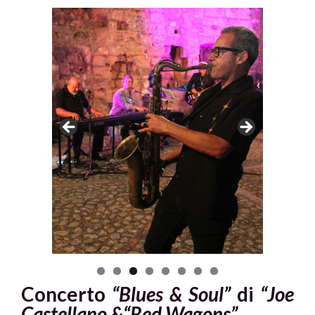
Concerto
“Blues & Soul”
di
“Joe
Castellano &“Red Wagons”