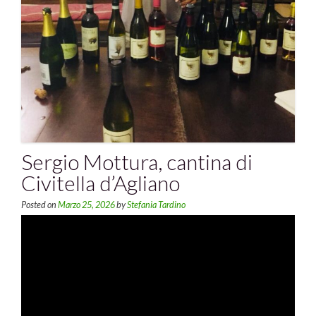
Sergio Mottura, cantina di
Civitella d’Agliano
Posted on
Marzo 25, 2026
by
Stefania Tardino