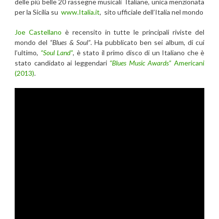
delle più belle 20 rassegne musicali Italiane, unica menzionata
per la Sicilia su
www.Italia.it
, sito ufficiale dell’Italia nel mondo
Joe Castellano
è recensito in tutte le principali riviste del
mondo del
“Blues & Soul”
. Ha pubblicato ben sei album, di cui
l’ultimo,
“Soul Land”
, è stato il primo disco di un Italiano che è
stato candidato ai leggendari
“Blues Music Awards”
Americani
(2013)
.