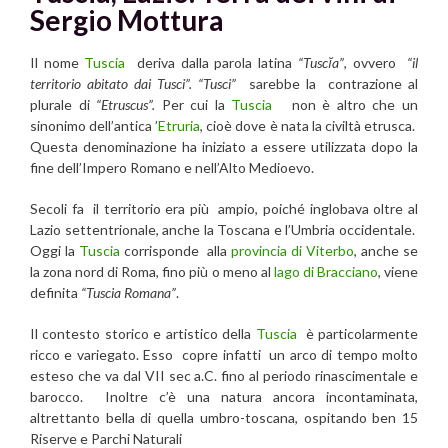
Sergio Mottura
Il nome
Tuscia
deriva dalla parola latina
“Tuscĭa”
, ovvero
“il
territorio abitato dai Tusci”.
“Tusci”
sarebbe la contrazione al
plurale di
“Etruscus”.
Per cui la
Tuscia
non è altro che un
sinonimo del
l’antica ’
Etruria
, cioè dove è nata la civiltà etrusca.
Questa denominazione ha iniziato a essere utilizzata dopo la
fine dell’Impero Romano e nell’Alto Medioevo.
Secoli fa il territorio era più ampio, poiché inglobava oltre al
Lazio settentrionale, anche la Toscana e l’Umbria occidentale.
Oggi la
Tuscia
corrisponde alla
provincia di Viterbo
, anche se
la zona nord di Roma, fino più o meno al
lago di Bracciano
, viene
definita
“Tuscia Romana”
.
Il contesto storico e artistico della
Tuscia
è particolarmente
ricco e variegato. Esso copre infatti un arco di tempo molto
esteso che va dal VII sec a.C. fino al periodo rinascimentale e
barocco. Inoltre c’è una natura ancora incontaminata,
altrettanto bella di quella umbro-toscana, ospitando ben 15
Riserve e Parchi Naturali