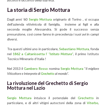
ascolto il racconto della sua vita.
La storia di Sergio Mottura
Dagli anni ’60
Sergio Mottura
originario di Torino , si occupa
dell’azienda vitivinicola di famiglia, insieme ai figli e alla
seconda moglie Alessandra. Si gode il successo senza
presunzione, così come fanno in precedenza i suoi avi in campi
diversi.
Tra questi ultimi uno in particolare,
Sebastiano Mottura
, fonda
nel
1862 a Caltanissetta l’
“Istituto Mottura”
, il primo Istituto
Tecnico Minerario d’Italia !
Nel 2013 il
Gambero Rosso
nomina
S
ergio Mottura
“
Il migliore
Viticoltore e Interprete di
Grechetto
al mondo
”.
La rivoluzione del Grechetto di Sergio
Mottura nel Lazio
Sergio Mottura
intuisce il potenziale del
Grechetto
in
particolare, e di altri vitigni autoctoni della zona di
Viterbo
,