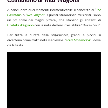
A concludere quei momenti indimenticabile, il concerto di
“
Joe
Castellano
&
“Red Wagons
”
. Questi straordinari musicisti sono
un po’ come dei magici pifferai, che stanano gli abitanti di
Civitella d’Agliano
con le note del loro irresistibile “
Blues & Soul
”.
Per tutta la durata della
performance,
grandi e piccini si
divertono come matti nella medievale
“
Torre Monaldesca”
, dove
c’è la festa.