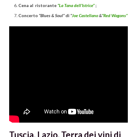
Cena al ristorante
“La Tana dell’Istrice”
;
Concerto
“Blues & Soul”
di
“
Joe Castellano
&
“Red Wagons”
Tuscia,
Lazio. Terra dei vini di