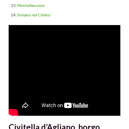
Montefiascone
Soriano nel Cimino
Civitella d’Agliano, borgo