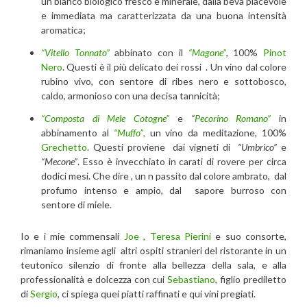
un bianco biologico fresco e minerale, dalla beva piacevole
e immediata ma caratterizzata da una buona intensità
aromatica;
“Vitello Tonnato”
abbinato con il
“Magone”
, 100%
Pinot
Nero
. Questi è il più delicato dei rossi . Un vino dal colore
rubino vivo, con sentore di ribes nero e sottobosco,
caldo, armonioso con una decisa tannicità;
“Composta di Mele Cotogne”
e
“
Pecorino Romano”
in
abbinamento al
“Muffo”
,
un vino da meditazione, 100%
Grechetto
. Questi proviene dai vigneti di
“Umbrico”
e
“Mecone”
. Esso è invecchiato in carati di rovere per circa
dodici mesi. Che dire , un n passito dal colore ambrato, dal
profumo intenso e ampio, dal sapore burroso con
sentore di miele.
Io e i mie commensali
Joe ,
Teresa Pierini
e suo consorte,
rimaniamo insieme agli altri ospiti stranieri del ristorante in un
teutonico silenzio di fronte alla bellezza della sala, e alla
professionalità e dolcezza con cui
Sebastiano
, figlio prediletto
di
Sergio
, ci spiega quei piatti raffinati e qui vini pregiati.