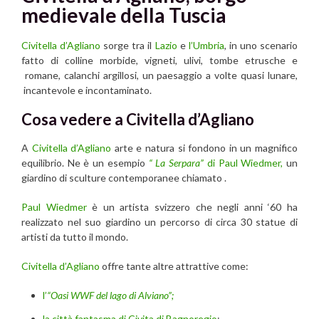
medievale della Tuscia
Civitella d’Agliano
sorge tra il
Lazio
e
l’Umbria
, in uno scenario
fatto di colline morbide, vigneti, ulivi, tombe etrusche e
romane, calanchi argillosi, un paesaggio a volte quasi lunare,
incantevole e incontaminato.
Cosa vedere a Civitella d’Agliano
A
Civitella d’Agliano
arte e natura si fondono in un magnifico
equilibrio. Ne è un esempio
“ La Serpara”
di Paul Wiedmer,
un
giardino di sculture contemporanee chiamato .
Paul Wiedmer
è un artista svizzero che negli anni ‘60 ha
realizzato nel suo giardino un percorso di circa 30 statue di
artisti da tutto il mondo.
Civitella d’Agliano
offre tante altre attrattive come:
l’
“Oasi WWF del lago di Alviano”;
la città fantasma di Civita di Bagnoregio
;