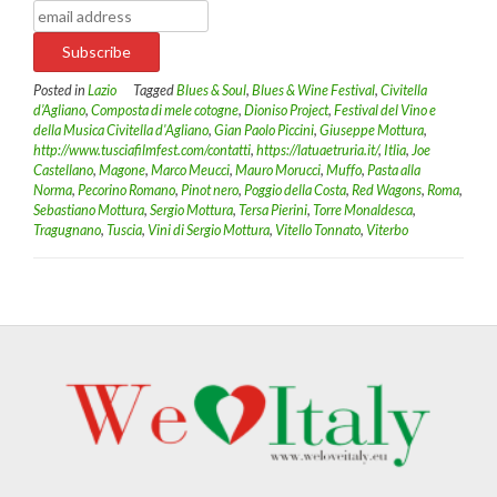
Posted in
Lazio
Tagged
Blues & Soul
,
Blues & Wine Festival
,
Civitella
d’Agliano
,
Composta di mele cotogne
,
Dioniso Project
,
Festival del Vino e
della Musica Civitella d'Agliano
,
Gian Paolo Piccini
,
Giuseppe Mottura
,
http://www.tusciafilmfest.com/contatti
,
https://latuaetruria.it/
,
Itlia
,
Joe
Castellano
,
Magone
,
Marco Meucci
,
Mauro Morucci
,
Muffo
,
Pasta alla
Norma
,
Pecorino Romano
,
Pinot nero
,
Poggio della Costa
,
Red Wagons
,
Roma
,
Sebastiano Mottura
,
Sergio Mottura
,
Tersa Pierini
,
Torre Monaldesca
,
Tragugnano
,
Tuscia
,
Vini di Sergio Mottura
,
Vitello Tonnato
,
Viterbo