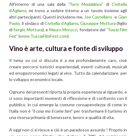
All’interno di una sala della
“
Torre Monaldesca”
di
Civitella
d’Agliano
, mi trovo a sedere intorno a un tavolo insieme agli
altri partecipanti. Questi includono me,
Joe Castellano
e
Gian
Paolo
, il sindaco di
Civitella d’Agliano
,
Giuseppe Mottura
(figlio
di
Sergio Mottura
), e
Mauro Morucci
, fondatore del
“Tuscia Film
Fest”
(
www.TusciaFilmFest.com
).
Vino è arte, cultura e fonte di sviluppo
Il tema su cui si discute è a me profondamente caro, cioè
creare percorsi turistici esperienziali, eventi culturali, musicali
ed enogastronomici legati al vino. Tutto da calendarizzare per
lo sviluppo economico locale.
Ognuno dei presenti riporta la propria esperienza al riguardo, e
ci sono importanti momenti di riflessione e di confronto con il
pubblico, in cui emerge la comune consapevolezza di come in
Italia non è
“il cosa ma il come fare”
per trasformare il turismo in
una risorsa primaria di benessere, lavoro e qualità di vita.
A oggi non ci si riesce e ciò è un paradosso assurdo ! Proprio in