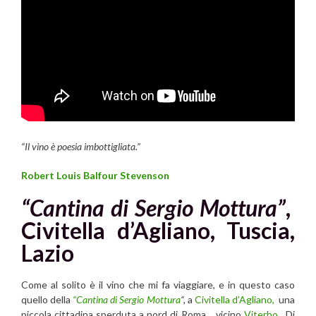
“Il vino è poesia imbottigliata.”
Robert Louis Balfour Stevenson
“Cantina di Sergio Mottura”
,
Civitella d’Agliano, Tuscia,
Lazio
Come al solito è il vino che mi fa viaggiare, e in questo caso
quello della
“Cantina di Sergio Mottura
“,
a
Civitella d’Agliano,
una
piccola cittadina sperduta a nord di Roma, , vicino
Viterbo
. Di