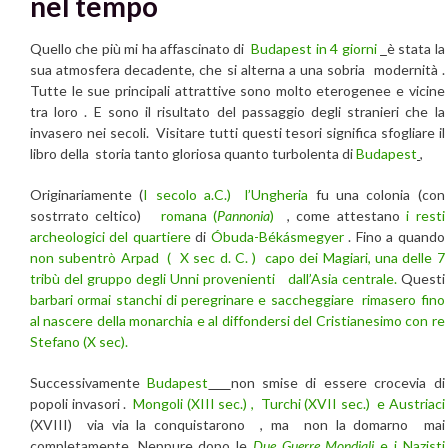
nel tempo
Quello che più mi ha affascinato di
Budapest in 4 giorni
è stata la
sua atmosfera decadente, che si alterna a una sobria modernità .
Tutte le sue principali attrattive sono molto eterogenee e vicine
tra loro . E sono il risultato del passaggio degli stranieri che la
invasero nei secoli. Visitare tutti questi tesori significa sfogliare il
libro della storia tanto gloriosa quanto turbolenta di
Budapest
,
Originariamente (
I secolo a.C.)
l’Ungheria
fu una colonia (con
sostrrato celtico)
romana (
Pannonia
)
, come attestano
i resti
archeologici del quartiere
di
Óbuda-Békásmegyer
. Fino a quando
non subentrò Arpad
( X sec d. C. )
capo dei Magiari, una delle 7
tribù del gruppo degli Unni provenienti dall’Asia centrale.
Questi
barbari ormai stanchi di peregrinare e saccheggiare
rimasero fino
al nascere della monarchia e al diffondersi del Cristianesimo con re
Stefano (X sec).
Successivamente
Budapest
non smise di essere crocevia di
popoli invasori .
Mongoli (XIII sec.) , Turchi (XVII sec.) e Austriaci
(XVIII) via via la conquistarono , ma non la domarno mai
completamente. Neppure dopo le
Due Guerre Mondiali
e i Nazisti