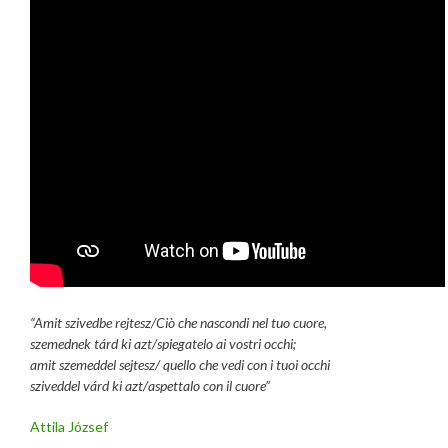
“Amit szivedbe rejtesz/
Ciò che nascondi nel tuo cuore,
szemednek tárd ki azt/
spiegatelo ai vostri occhi;
amit szemeddel sejtesz/
quello che vedi con i tuoi occhi
sziveddel várd ki azt/
aspettalo con il cuore”
Attila József