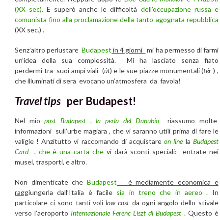
(XX sec).
E superò anche le difficoltà
dell’occupazione russa e
comunista fino alla proclamazione della tanto agognata repubblica
(XX sec.) .
Senz’altro perlustare
Budapest
in 4 giorni
mi ha permesso di farmi
un’idea della sua complessità. M
i ha lasciato senza fiato
perdermi tra suoi ampi viali (
út
) e le sue piazze monumentali (
tér
) ,
che illuminati di sera evocano un’atmosfera da favola!
Travel tips
per Budapest!
Nel mio
post Budapest , la perla del Danubio
riassumo molte
informazioni
sull’urbe magiara , che vi saranno utili prima di fare le
valigie ! Anzitutto vi raccomando di acquistare
on line
la
Budapest
Card
, che è una carta che
vi darà sconti speciali: entrate nei
musei, trasporti, e altro.
Non dimenticate che
Budapest
è mediamente economica e
ra
ggiungerla dall’Italia è facile
sia in treno che in aereo .
In
particolare ci sono tanti voli
low cost
da ogni angolo dello stivale
verso l’aeroporto
Internazionale Ferenc Liszt di Budapest
. Questo è