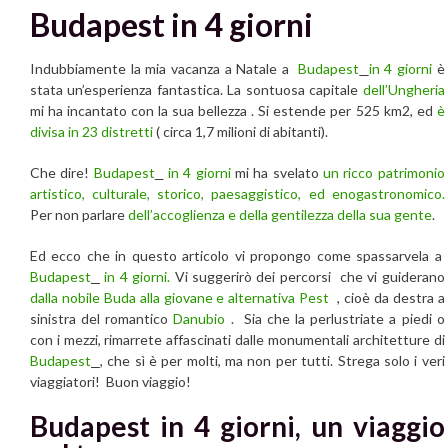
Budapest in 4 giorni
Indubbiamente la mia vacanza a Natale a
Budapest
in 4 giorni
è
stata un’esperienza fantastica. La sontuosa capitale
dell’Ungheria
mi ha incantato con la sua bellezza . Si estende per 525 km2, ed
è
divisa in 23 distretti
( circa 1,7 milioni di abitanti).
Che dire!
Budapest
in 4 giorni
mi ha svelato
un ricco patrimonio
artistico, culturale, storico, paesaggistico, ed enogastronomico.
Per non parlare
dell’accoglienza e della gentilezza della sua gente
.
Ed ecco che in questo articolo vi propongo come spassarvela a
Budapest
in 4 giorni.
Vi suggerirò dei percorsi che vi guiderano
dalla nobile Buda
alla giovane e alternativa Pest
, cioè da destra a
sinistra del romantico
Danubio
. Sia che la perlustriate a piedi o
con i mezzi, rimarrete affascinati dalle monumentali architetture di
Budapest
, che sì è per molti, ma non per tutti. Strega solo i veri
viaggiatori! Buon viaggio!
Budapest in 4 giorni, un viaggio