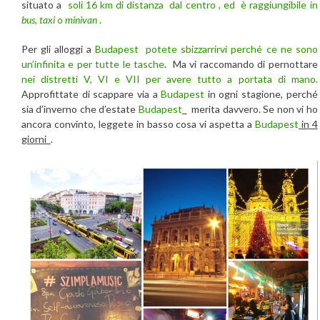
situato a
soli 16 km di distanza dal centro , ed è raggiungibile in
bus
,
taxi
o
minivan
.
Per gli alloggi a
Budapest
potete sbizzarrirvi perché ce ne sono
un’infinita e per tutte le tasche
. Ma vi raccomando di pernottare
nei distretti V, VI e VII per avere tutto a portata di mano.
Approfittate di scappare via a
Budapest
in ogni stagione, perché
sia d’inverno che d’estate
Budapest
merita davvero. Se non vi ho
ancora convinto, leggete in basso cosa vi aspetta a
Budapest
in 4
giorni
.