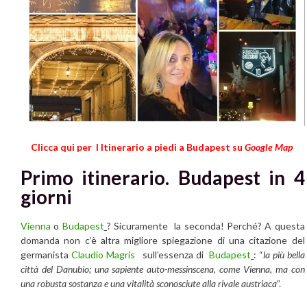
Clicca qui per I Itinerario a piedi a Budapest su
Google Map
Primo itinerario
. Budapest in 4
giorni
Vienna
o
Budapest
?
Sicuramente la seconda! Perché? A questa
domanda non c’è altra migliore spiegazione di una citazione del
germanista
Claudio Magris
sull’essenza di
Budapest
: “
la più bella
città del Danubio
;
una sapiente auto-messinscena, come Vienna, ma con
una robusta sostanza e una vitalità sconosciute alla rivale austriaca
”.