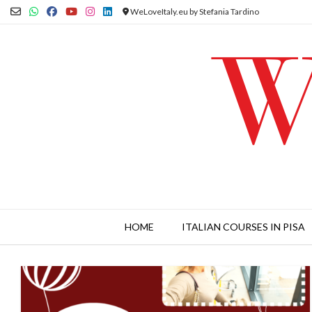
Skip
WeLoveItaly.eu by Stefania Tardino
to
content
HOME
ITALIAN COURSES IN PISA