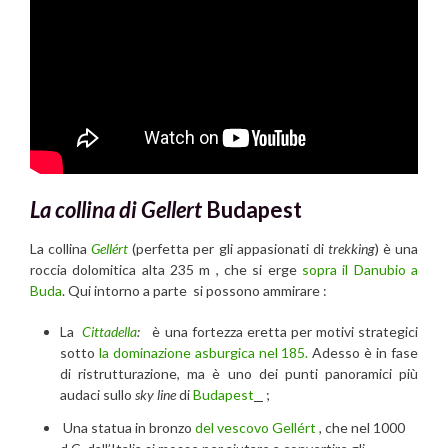
La collina di Gellert
Budapest
La collina
Gellért
(perfetta per gli appasionati di
trekking
) è una
roccia dolomitica alta 235 m , che si erge
sopra il Danubio a
Buda
. Qui intorno a parte si possono ammirare :
La
Cittadella
:
è una fortezza eretta per motivi strategici
sotto
la dominazione asburgica nel 185.
Adesso è in fase
di ristrutturazione, ma è uno dei punti panoramici più
audaci sullo
sky line
di
Budapest
;
Una statua in bronzo
del vescovo Gellért
,
che nel 1000