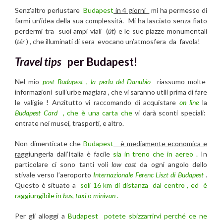
Senz’altro perlustare
Budapest
in 4 giorni
mi ha permesso di
farmi un’idea della sua complessità. M
i ha lasciato senza fiato
perdermi tra suoi ampi viali (
út
) e le sue piazze monumentali
(
tér
) , che illuminati di sera evocano un’atmosfera da favola!
Travel tips
per Budapest!
Nel mio
post Budapest , la perla del Danubio
riassumo molte
informazioni
sull’urbe magiara , che vi saranno utili prima di fare
le valigie ! Anzitutto vi raccomando di acquistare
on line
la
Budapest Card
, che è una carta che
vi darà sconti speciali:
entrate nei musei, trasporti, e altro.
Non dimenticate che
Budapest
è mediamente economica e
ra
ggiungerla dall’Italia è facile
sia in treno che in aereo .
In
particolare ci sono tanti voli
low cost
da ogni angolo dello
stivale verso l’aeroporto
Internazionale Ferenc Liszt di Budapest
.
Questo è situato a
soli 16 km di distanza dal centro , ed è
raggiungibile in
bus
,
taxi
o
minivan
.
Per gli alloggi a
Budapest
potete sbizzarrirvi perché ce ne