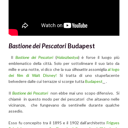
Bastione dei Pescatori
Budapest
Il
Bastione dei Pescatori
(
Halaszbastya
) è forse il luogo più
emblematico della città. Solo per sottolineare il suo lato da
mille e una notte, vi dico che la sua
silhouette
assomiglia
al logo
dei film di Walt Disney!
Si tratta di uno stupefacente
belvedere dalle cui terrazze si scorge tutta
Budapest
.
Il
Bastione dei Pescatori
non ebbe mai uno scopo difensivo. Si
chiamè in questo modo per dei pescatori che aitavano nelle
vicinanze, che fungevano da sentinelle durante qualche
assedio.
Esso fu concepito tra il 1895 e il 1902 dall’architetto
Frigyes