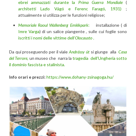
ebrei ammazzati durante la
Prima Guerra Mondiale
(
architetti Lazlo Vágó e Ferenc Faragó, 1931)
;
attualmente si utilizza per le funzioni religiose;
Memoriale
Raoul Wallenberg Emlékpark
:
installazione ( di
Imre Varga
) di un salice piangente , sulle cui foglie sono
iscritti i nomi delle vittime dell’
Olocausto
.
Da qui proseguendo per il viale
Andrássy út
si giunge alla
Casa
del Terrore,
un museo che
narra la
tragedia dell’Ungheria sotto
il dominio fascista e stalinista.
Info orari e prezzi:
https://www.dohany-zsinagoga.hu/