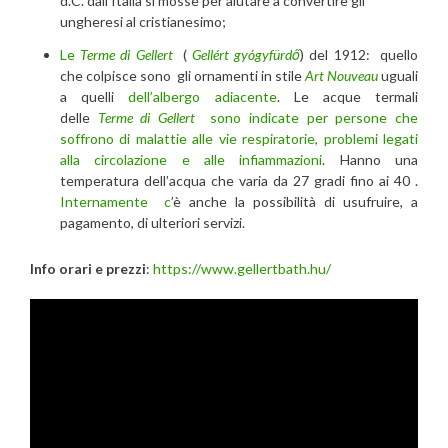
d.C. dall’Italia si mosse per aiutare a convertire gli
ungheresi al cristianesimo;
Le
Terme di Gellert
(
Gellért gyógyfürdő
) del 1912:
quello
che colpisce sono gli ornamenti in stile
Art Nouveau
uguali
a quelli
dell’albergo adiacente
. Le acque termali
delle
Terme di Gellert
sono indicate per persone che
soffrono di malattie alle vie respiratorie, problemi legati
alla circolazione e alle infiammazioni
. H
anno una
temperatura dell’acqua che varia da 27 gradi fino ai 40 .
Internamente c
’è anche la possibilità di usufruire, a
pagamento, di ulteriori servizi.
Info orari e prezzi
:
https://www.gellertbath.hu/