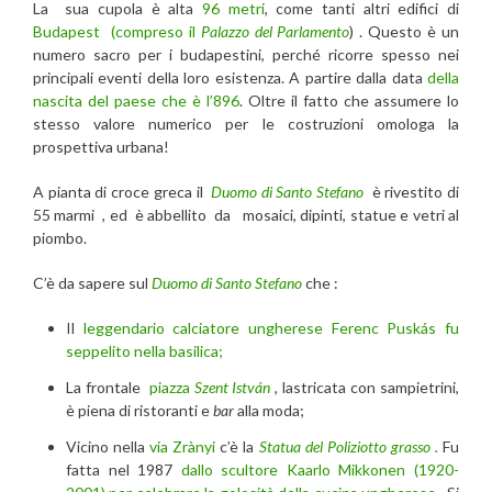
La sua cupola è alta
96 metri
, come tanti altri edifici di
Budapest
(compreso il
Palazzo del Parlamento
) . Questo è un
numero sacro per i budapestini, perché ricorre spesso nei
principali eventi della loro esistenza. A partire dalla data
della
nascita del paese che è l’896
. Oltre il fatto che assumere lo
stesso valore numerico per le costruzioni omologa la
prospettiva urbana!
A pianta di croce greca il
Duomo di Santo Stefano
è rivestito di
55 marmi , ed è abbellito da mosaici, dipinti, statue e vetri al
piombo.
C’è da sapere sul
Duomo di Santo Stefano
che :
Il
leggendario calciatore ungherese Ferenc Puskás fu
seppelito nella basilica;
La frontale
piazza
Szent István
, lastricata con sampietrini,
è piena di ristoranti e
bar
alla moda;
Vicino nella
via Zrànyi
c’è la
Statua del Poliziotto grasso .
Fu
fatta nel 1987
dallo scultore Kaarlo Mikkonen (1920-