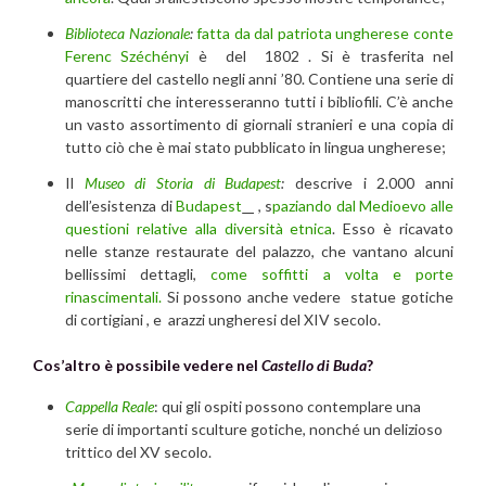
Biblioteca Nazionale
:
fatta da dal patriota ungherese conte
Ferenc Széchényi
è del 1802 . Si è trasferita nel
quartiere del castello negli anni ’80. Contiene una serie di
manoscritti che interesseranno tutti i bibliofili. C’è anche
un vasto assortimento di giornali stranieri e una copia di
tutto ciò che è mai stato pubblicato in lingua ungherese;
Il
Museo di Storia di Budapest
:
descrive i 2.000 anni
dell’esistenza di
Budapest
, s
paziando dal Medioevo alle
questioni relative alla diversità etnica
. Esso è ricavato
nelle stanze restaurate del palazzo, che vantano alcuni
bellissimi dettagli,
come soffitti a volta e porte
rinascimentali.
Si possono anche vedere statue gotiche
di cortigiani , e arazzi ungheresi del XIV secolo.
Cos’altro è possibile vedere nel
Castello di Buda
?
Cappella Reale
: qui gli ospiti possono contemplare una
serie di importanti sculture gotiche, nonché un delizioso
trittico del XV secolo.