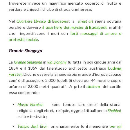
troverete invece un magnifico mercato coperto di frutta e
verdura e chioschi di cibo di strada ungherese.
Nel
Quartiere Ebraico
di Budapest
la
street art
regna sovrana
perché è davvero
il quartiere dei
murales
di Budapest
, graffiti
che ingentiliscono i muri con
forti messaggi di amore e
protesta sociale
.
Grande Sinagoga
La
Grande Sinagoga
in
via Dohány
fu fatta in soli cinque anni dal
1854 e il 1859 dal talentuoso architetto austriaco
Ludwig
Förster
. Dicono essere la sinagoga più grande d’Europa capace
com’ è di accogliere 3.000 fedeli. Si eleva per 44 metri e copre
un’area di 2.000 metri quadrati. A prte il
cimitero
del cortile
essa comprende:
Museo Ebraico
:
sono tenute care cimeli della storia
religiosa degli ebrei, reliquie, oggetti rituali per lo
Shabbat
e altre festività ;
Tempio degli Eroi
:
originariamente fu il memoriale
per gli