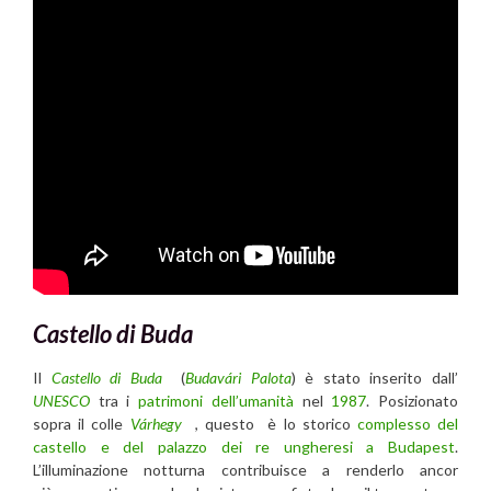
Castello di Buda
Il
Castello di Buda
(
Budavári Palota
) è stato inserito dall’
UNESCO
tra i
patrimoni dell’umanità
nel
1987
. Posizionato
sopra il colle
Várhegy
, questo
è lo storico
complesso del
castello e del palazzo dei re ungheresi a Budapest
.
L’illuminazione notturna contribuisce a renderlo ancor