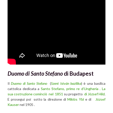
Duomo di Santo Stefano
di Budapest
Il
Duomo di Santo Stefano
(
Szent István bazilika
) è una basilica
cattolica dedicata a
Santo Stefano, primo re d’Ungheria
. La
sua costruzione cominciò nel 1851
su progetto
di József Hild
.
E proseguì poi sotto la direzione di
Miklós Ybl
e di
József
Kauser
nel 1905 .