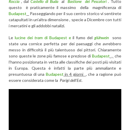
Roccia
, dal
Castello di Buda
al
Bastione dei Pescatori
. Tutto
questo è praticamente il massimo della magnificenza di
Budapest
Passeggiando per il suo centro storico vi sentirete
catapultati in un’altra dimensione , specie a Dicembre con tutti
i mercatini e gli addobbi natalizi.
Le
lucine dei
tram
di Budapest e
il fumo del
glühwein
sono
state una cornice perfetta per dei paesaggi che avrebbero
messo in difficoltà il più talentuoso dei pittori. Chiaramente
sono queste le zone più famose e preziose di
Budapest
,
che
l’hanno posizionata in vetta alle classifiche dei posti più visitati
in Europa. Questa è infatti la parte più ammaliante e
presuntuosa di una
Budapest
in 4 giorni
, che a ragione può
essere considerata come la
Parigi dell’Est
.