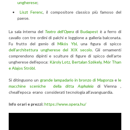
ungherese
;
Liszt Ferenc
, il compositore classico più famoso del
paese.
La sala interna del
Teatro dell’Opera
di
Budapest
è a ferro di
cavallo con tre ordini di palchi e loggione a galleria balconata.
Fu frutto del genio di
Mikós Ybl,
una figura di spicco
dell’architettura ungherese del XIX secolo
. Gli ornamenti
comprendono dipinti e sculture di figure di spicco dell’arte
ungherese dell’epoca:
Károly Lotz, Bertalan Székely, Mór Than
e Alajos Stróbl.
Si ditinguono un
grande lampadario in bronzo di Magonza
e
le
macchine sceniche della ditta
Asphaleia
di Vienna ,
cheall’epoca erano considerati tecnologia all’avanguardia.
Info orari e prezzi:
https://www.opera.hu/