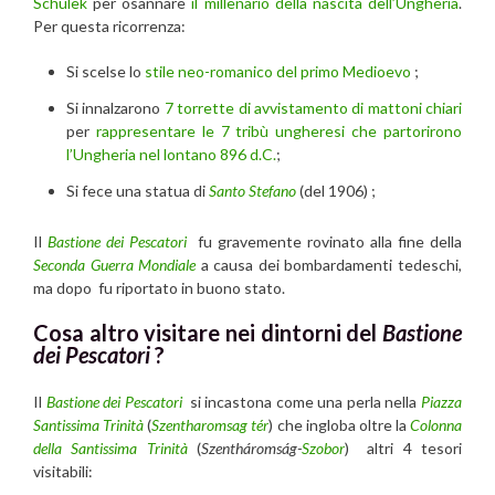
Schulek
per osannare
il millenario della nascita dell’Ungheria
.
Per questa ricorrenza:
Si scelse lo
stile neo-romanico del primo Medioevo
;
Si innalzarono
7 torrette di avvistamento di mattoni chiari
per
rappresentare le 7 tribù ungheresi che partorirono
l’Ungheria nel lontano 896 d.C.
;
Si fece una statua di
Santo Stefano
(del 1906) ;
Il
Bastione dei Pescatori
fu gravemente rovinato alla fine della
Seconda Guerra Mondiale
a causa dei bombardamenti tedeschi,
ma dopo fu riportato in buono stato.
Cosa altro visitare nei dintorni del
Bastione
dei Pescatori
?
Il
Bastione dei Pescatori
si incastona come una perla nella
Piazza
Santissima Trinità
(
Szentharomsag tér
) che ingloba oltre la
Colonna
della Santissima Trinità
(
Szentháromság-
Szobor
) altri 4 tesori
visitabili: