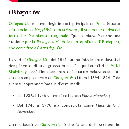
Oktagon tér
Oktogon tér
è uno degli incroci principali di
Pest
. Situato
all’incrocio tra
Nagykörú
t e
Andrássy út
, il suo nome deriva dal
fatto che è a pianta ottagonale
. Questa piazza è anche una
stazione
per la
linea gialla M1
della metropolitana di Budapest,
che corre fino a
Piazza degli Eroi
.
I lavori di
Oktogon tér
del 1871 furono inizialmente dovuti al
riempimento di una grossa buca. Da qui l’architetto
Antal
Skalnitsky
avviò l’innalzamento dei quattro palazzi adiacenti.
Un altro ampliamento di
Oktogon tér
ci fu nel 1894-1896 . E da
allora fu soprannominata in diversi modi:
dal 1936 al 1945 venne ribattezzata
Piazza Mussolini
;
Dal 1945 al 1990 era conosciuta come
Place de la 7
November
.
Una curiosità su
Oktogon tér
è che fu una delle scenografie