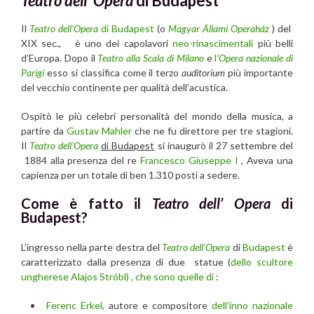
Teatro dell’ Opera
di Budapest
Il
Teatro dell’Opera
di Budapest
(o
Magyar Állami Operaház
) del
XIX sec., è uno dei capolavori
neo-rinascimentali
più belli
d’Europa. Dopo il
Teatro alla Scala di Milano
e
l
’Opera nazionale di
Parigi
esso si classifica come il terzo
auditorium
più importante
del vecchio continente per qualità dell’acustica.
Ospitò le più celebri personalità del mondo della musica, a
partire da
Gustav Mahler
che ne fu direttore per tre stagioni.
Il
Teatro dell’Opera
di Budapest
si inaugurò il 27 settembre del
1884 alla presenza del re
Francesco Giuseppe I
, Aveva una
capienza per un totale di ben 1.310 posti a sedere.
Come è fatto il
Teatro dell’ Opera
di
Budapest?
L’ingresso nella parte destra del
Teatro dell’Opera
di
Budapest
è
caratterizzato dalla presenza di due statue (
dello scultore
ungherese Alajos Stróbl) , che sono quelle di
:
Ferenc Erkel,
autore e compositore
dell’inno nazionale