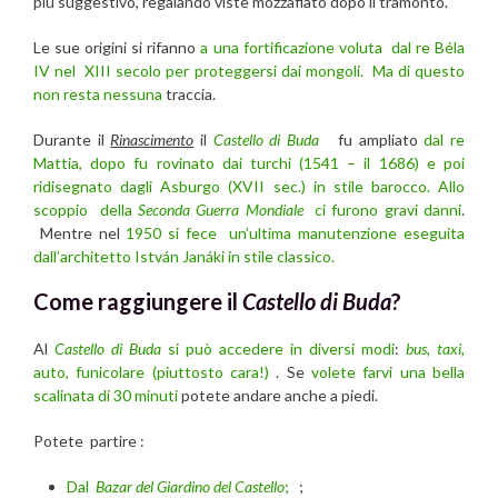
più suggestivo, regalando viste mozzafiato dopo il tramonto.
Le sue origini si rifanno
a una fortificazione voluta dal re Béla
IV nel XIII secolo per proteggersi dai mongoli. Ma di questo
non resta nessuna
traccia.
Durante il
Rinascimento
il
Castello di Buda
fu ampliato
dal re
Mattia, dopo fu rovinato dai turchi (1541 – il 1686) e poi
ridisegnato dagli Asburgo (XVII sec.) in stile barocco.
Allo
scoppio della
Seconda Guerra Mondiale
ci furono gravi danni
.
Mentre nel
1950 si fece un’ultima manutenzione eseguita
dall’architetto István Janáki in stile classico.
Come raggiungere il
Castello di Buda
?
Al
Castello di Buda
si può accedere in diversi modi
:
bus
,
taxi,
auto, funicolare (piuttosto cara!)
. Se
volete farvi una bella
scalinata di 30 minuti
potete andare anche a piedi.
Potete partire :
Dal
Bazar del Giardino del Castello
;
;