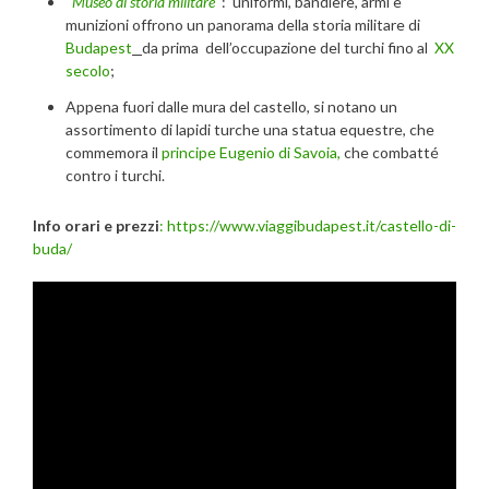
Museo di storia militare
: uniformi, bandiere, armi e
munizioni offrono un panorama della storia militare di
Budapest
da prima dell’occupazione del turchi fino al
XX
secolo
;
Appena fuori dalle mura del castello, si notano un
assortimento di lapidi turche una statua equestre, che
commemora il
principe Eugenio di Savoia,
che combatté
contro i turchi.
Info orari e prezzi
:
https://www.viaggibudapest.it/castello-di-
buda/