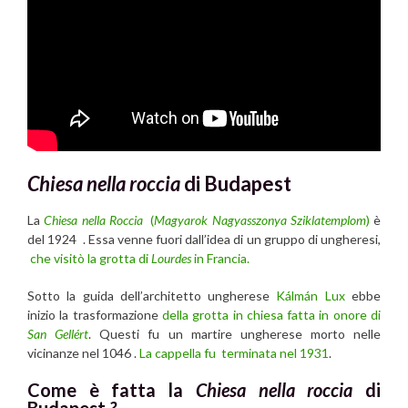
Chiesa nella roccia
di Budapest
La
Chiesa nella Roccia
(
Magyarok Nagyasszonya Sziklatemplom
)
è
del 1924 . Essa venne fuori dall’idea di un gruppo di ungheresi,
che visitò la grotta di
Lourdes
in Francia.
Sotto la guida dell’architetto ungherese
Kálmán Lux
ebbe
inizio la trasformazione
della grotta in chiesa fatta in onore di
San Gellért
. Questi fu un martire ungherese morto nelle
vicinanze nel 1046 .
La cappella fu terminata nel 1931
.
Come è fatta la
Chiesa nella roccia
di
Budapest
?