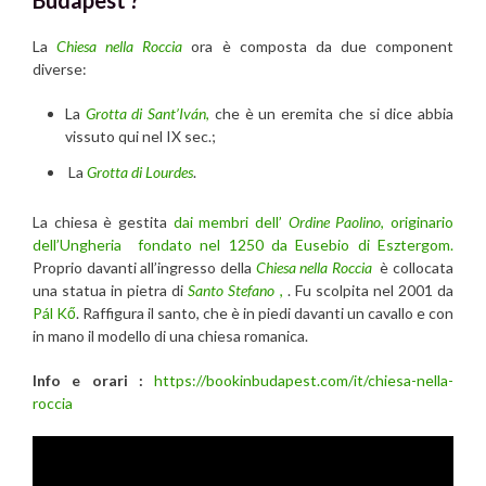
La
Chiesa nella Roccia
ora è composta da due component
diverse:
La
Grotta di Sant’Iván
,
che è un eremita che si dice abbia
vissuto qui nel IX sec.;
La
Grotta di Lourdes
.
La chiesa è gestita
dai membri dell’
Ordine Paolino
, originario
dell’Ungheria fondato nel 1250 da Eusebio di Esztergom.
Proprio davanti all’ingresso della
Chiesa nella Roccia
è collocata
una statua in pietra di
Santo Stefano
,
. Fu scolpita nel 2001 da
Pál Kő
. Raffigura il santo, che è in piedi davanti un cavallo e con
in mano il modello di una chiesa romanica.
Info e orari :
https://bookinbudapest.com/it/chiesa-nella-
roccia