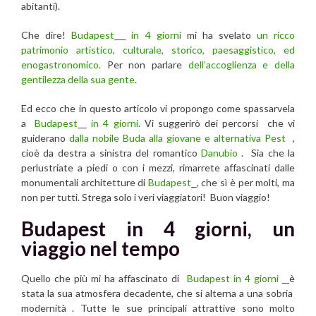
abitanti).
Che dire!
Budapest
in 4 giorni
mi ha svelato
un ricco
patrimonio artistico, culturale, storico, paesaggistico, ed
enogastronomico.
Per non parlare
dell’accoglienza e della
gentilezza della sua gente
.
Ed ecco che in questo articolo vi propongo come spassarvela
a
Budapest
in 4 giorni.
Vi suggerirò dei percorsi che vi
guiderano
dalla nobile Buda
alla giovane e alternativa Pest
,
cioè da destra a sinistra del romantico
Danubio
. Sia che la
perlustriate a piedi o con i mezzi, rimarrete affascinati dalle
monumentali architetture di
Budapest
, che sì è per molti, ma
non per tutti. Strega solo i veri viaggiatori! Buon viaggio!
Budapest in 4 giorni, un
viaggio nel tempo
Quello che più mi ha affascinato di
Budapest in 4 giorni
è
stata la sua atmosfera decadente, che si alterna a una sobria
modernità . Tutte le sue principali attrattive sono molto