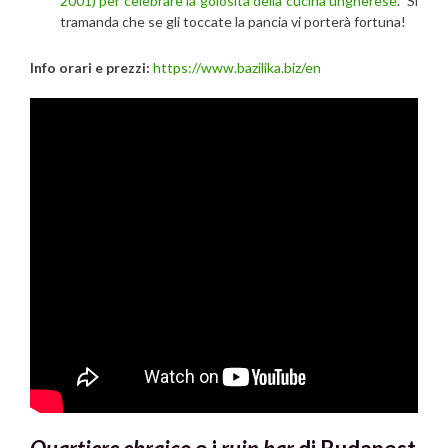
2001) per celebrare la golosità della cucina ungherese
. Si
tramanda che se gli toccate la pancia vi porterà fortuna!
Info orari e prezzi:
https://www.bazilika.biz/en