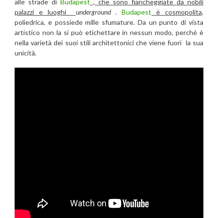
alle strade di
Budapest
, che sono fiancheggiate da nobili
palazzi e luoghi
underground
.
Budapest
è cosmopolita,
poliedrica, e possiede mille sfumature. Da un punto di vista
artistico non la si può etichettare in nessun modo, perché è
nella varietà dei suoi stili architettonici che viene fuori la sua
unicità.