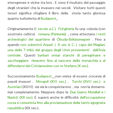
eterogenee e vicine tra loro . E sono il risultato del passaggio
degli stranieri che la invasero nei secoli. Visitare tutti questi
tesori significa sfogliare il libro della storia tanto gloriosa
quanto turbolenta di
Budapest
,
Originariamente (
I secolo a.C.)
l’Ungheria
fu una colonia (con
sostrrato celtico)
romana (
Pannonia
)
, come attestano
i resti
archeologici del quartiere
di
Óbuda-Békásmegyer
. Fino a
quando
non subentrò Arpad
( X sec d. C. )
capo dei Magiari,
una delle 7 tribù del gruppo degli Unni provenienti dall’Asia
centrale.
Questi
barbari ormai stanchi di peregrinare e
saccheggiare
rimasero fino al nascere della monarchia e al
diffondersi del Cristianesimo con re Stefano (X sec).
Successivamente
Budapest
non smise di essere crocevia di
popoli invasori .
Mongoli (XIII sec.) , Turchi (XVII sec.) e
Austriaci
(XVIII) via via la conquistarono , ma non la domarno
mai completamente. Neppure dopo le
Due Guerre Mondiali
e i
Nazisti (XX sec).
E superò anche le difficoltà
dell’occupazione
russa e comunista fino alla proclamazione della tanto agognata
repubblica
(XX sec.) .