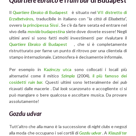
Quartiere ebraico
e i
ruin bar
di Budapest
Il
Quartiere Ebraico
di Budapest
è situato nel
VII distretto di
Erzsébetváro
s
, traducibile in italiano con “
la città di Elisabetta
”,
ovvero
la principessa Sissi
. Se c’è da fare serata ed entrare nel
vivo della
movida
budapestina
siete dove dovete essere! Negli
ultimi anni si sono fatti molti investimenti per rivalutare il
Quartiere Ebraico
di Budapest
, che si è completamente
ristrutturato per farne un punto di ritrovo per una clientela di
stampo internazionale. L’atmosfera è decisamente informale.
Per esempio in
Kazinczy utca
sono collocati i locali più
alternativi come il mitico
Szimpla
(2004)
, il più famoso dei
cosidetti
ruin bar.
Questi ultimi sono letteralmente dei
pub
ricavati dalle macerie . Dal
look
scanzonato e accogliente ci si
può mangiare o bere qualcosa e ascoltare musica. Da provare
assolutamente!
Gozdu udvar
Tutt’altro che alla mano è la successione di
night clubs
e negozi
alla moda che occupano i sei cortili di
Gozdu udvar
. A
Klauzál ter