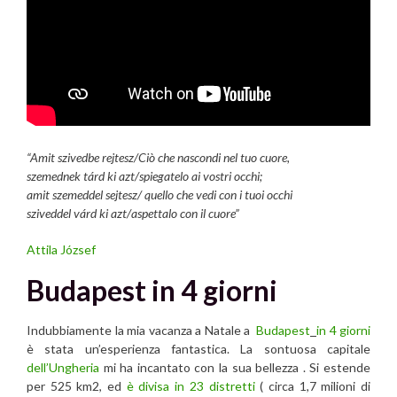
“Amit szivedbe rejtesz/
Ciò che nascondi nel tuo cuore,
szemednek tárd ki azt/
spiegatelo ai vostri occhi;
amit szemeddel sejtesz/
quello che vedi con i tuoi occhi
sziveddel várd ki azt/
aspettalo con il cuore”
Attila József
Budapest in 4 giorni
Indubbiamente la mia vacanza a Natale a
Budapest
in 4 giorni
è stata un’esperienza fantastica. La sontuosa capitale
dell’Ungheria
mi ha incantato con la sua bellezza . Si estende
per 525 km2, ed
è divisa in 23 distretti
( circa 1,7 milioni di