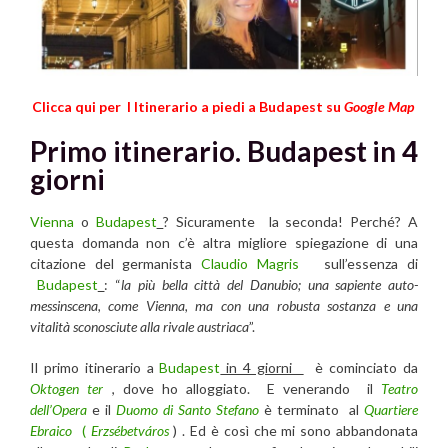
Clicca qui per I Itinerario a piedi a Budapest su
Google Map
Primo itinerario
. Budapest in 4
giorni
Vienna
o
Budapest
?
Sicuramente la seconda! Perché? A
questa domanda non c’è altra migliore spiegazione di una
citazione del germanista
Claudio Magris
sull’essenza di
Budapest
: “
la più bella città del Danubio
;
una sapiente auto-
messinscena, come Vienna, ma con una robusta sostanza e una
vitalità sconosciute alla rivale austriaca
”.
Il primo itinerario a
Budapest
in 4 giorni
è cominciato da
Oktogen ter
, dove ho alloggiato. E venerando il
Teatro
dell’Opera
e il
Duomo di Santo Stefano
è terminato al
Quartiere
Ebraico
(
Erzsébetváros
) . Ed è così che mi sono abbandonata