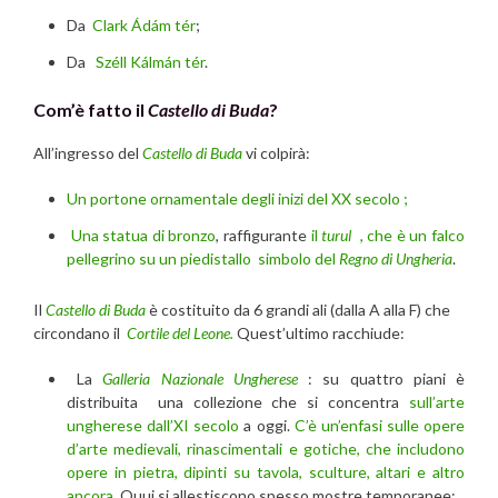
Da
Clark Ádám tér
;
Da
Széll Kálmán
tér
.
Com’è fatto il
Castello di Buda
?
All’ingresso del
Castello di Buda
vi colpirà:
Un portone ornamentale degli inizi del XX secolo ;
Una statua di bronzo
, raffigurante
il
turul
, che è un falco
pellegrino su un piedistallo simbolo del
Regno di Ungheria
.
Il
Castello di Buda
è costituito da 6 grandi ali (dalla A alla F) che
circondano il
Cortile del Leone.
Quest’ultimo racchiude:
La
Galleria Nazionale Ungherese
: su quattro piani è
distribuita una collezione che si concentra
sull’arte
ungherese dall’XI secolo
a oggi.
C’è un’enfasi sulle opere
d’arte medievali, rinascimentali e gotiche, che includono
opere in pietra, dipinti su tavola, sculture, altari e altro
ancora
. Quui si allestiscono spesso mostre temporanee;