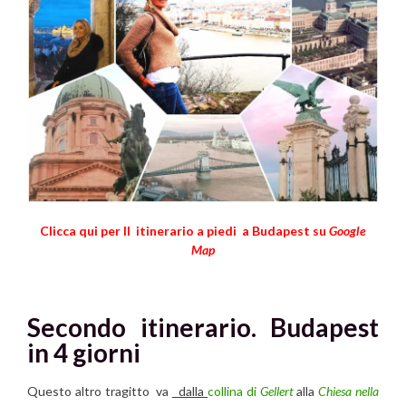
Clicca qui per II
itinerario a piedi a Budapest
su
Google
Map
Secondo itinerario
. Budapest
in 4 giorni
Questo altro tragitto va
dalla
collina di
Gellert
alla
Chiesa nella