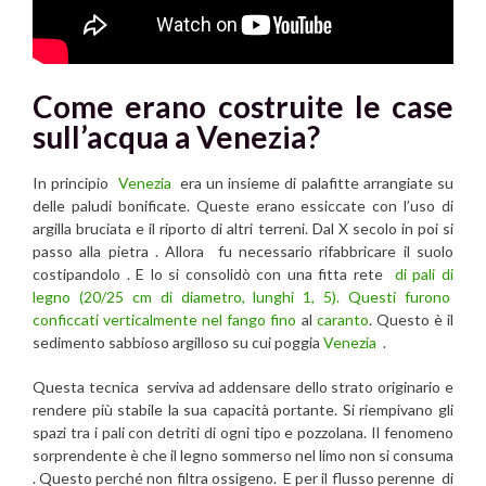
Come erano costruite le case
sull’acqua a Venezia?
In principio
Venezia
era un insieme di palafitte arrangiate su
delle paludi bonificate. Queste erano essiccate con l’uso di
argilla bruciata e il riporto di altri terreni. Dal X secolo in poi si
passo alla pietra . Allora fu necessario rifabbricare il suolo
costipandolo . E lo si consolidò con una fitta rete
di pali di
legno (20/25 cm di diametro, lunghi 1, 5). Questi furono
conficcati verticalmente nel fango fino
al
caranto
. Questo è il
sedimento sabbioso argilloso su cui poggia
Venezia
.
Questa tecnica serviva ad addensare dello strato originario e
rendere più stabile la sua capacità portante. Si riempivano gli
spazi tra i pali con detriti di ogni tipo e pozzolana. Il fenomeno
sorprendente è che il legno sommerso nel limo non si consuma
. Questo perché non filtra ossigeno. E per il flusso perenne di