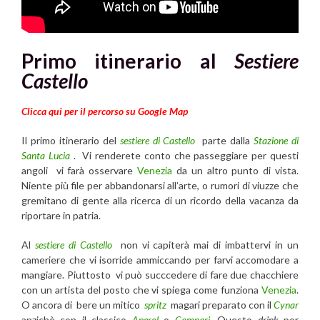
Primo itinerario al
Sestiere
Castello
Clicca qui per il percorso su Google Map
Il primo itinerario del
sestiere di Castello
parte dalla
Stazione di
Santa Lucia
. Vi renderete conto che passeggiare per questi
angoli vi farà osservare
Venezia
da un altro punto di vista.
Niente più file per abbandonarsi all’arte, o rumori di viuzze che
gremitano di gente alla ricerca di un ricordo della vacanza da
riportare in patria.
Al
sestiere di Castello
non vi capiterà mai di imbattervi in un
cameriere che vi isorride ammiccando per farvi accomodare a
mangiare. Piuttosto vi può succcedere di fare due chacchiere
con un artista del posto che vi spiega come funziona
Venezia
.
O ancora di bere un mitico
spritz
magari preparato con il
Cynar
anzichè con il classico
Aperol
o
Campari.
Questo
drink
per