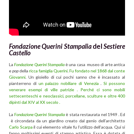
Fondazione Querini Stampalia
del
Sestiere
Castello
La
Fondazione Querini Stampalia
è una casa museo di arte antica
e
pop
della
ricca famiglia Querini
.
Fu fondato nel 1868 dal conte
Giovanni
. Un gioiello di cui pochi sanno che è incassato al
pianterreno di
un palazzo nobiliare di Venezia
.
Si possono
venerare esempi di ville patrizie . Perché ci sono mobili
settecenteschi e neoclassici, porcellane, sculture e oltre 400
dipinti dal XIV al XX secolo .
La
F
ondazione Querini Stampalia
è stata restaurata nel 1949 . Ed
è circondata da un giardino creato dal genio dell’architetto
Carlo Scarpa
il cui elemento vitale fu l’utilizzo dell’acqua. Qui si
fanno moltissimi eventi di stampo artistico. Essa è dotata di