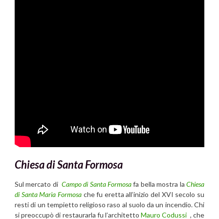
Chiesa di Santa Formosa
Sul mercato di
Campo di Santa Formosa
fa bella mostra la
Chiesa
di Santa Maria Formosa
che fu eretta all’inizio del XVI secolo su
resti di un tempietto religioso raso al suolo da un incendio. Chi
si preoccupò di restaurarla fu l’architetto
Mauro Codussi
, che