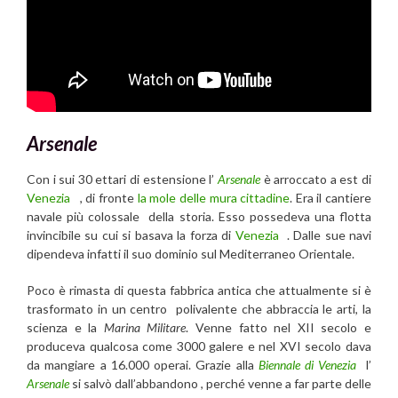
Arsenale
Con i sui 30 ettari di estensione l’
Arsenale
è arroccato a est di
Venezia
, di fronte
la mole delle mura cittadine
. Era il cantiere
navale più colossale della storia. Esso possedeva una flotta
invincibile su cui si basava la forza di
Venezia
. Dalle sue navi
dipendeva infatti il suo dominio sul Mediterraneo Orientale.
Poco è rimasta di questa fabbrica antica che attualmente si è
trasformato in un centro polivalente che abbraccia le arti, la
scienza e la
Marina Militare
. Venne fatto nel XII secolo e
produceva qualcosa come 3000 galere e nel XVI secolo dava
da mangiare a 16.000 operai. Grazie alla
Biennale di Venezia
l’
Arsenale
si salvò dall’abbandono , perché venne a far parte delle