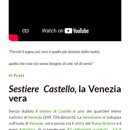
“Perchè il sogno più vero è quello più dstante dalla realtà,
quello che vola via senza bisogno di vele, né di vento”
H. Pratt
Sestiere Castello,
la Venezia
vera
Senza dubbio il
sestiere di Castello
è uno dei quartieri meno
turistici di
Venezia
(249 726 abitanti). La
Serenissima
si sviluppa
sull’isola di
Venezia
ed è posta tra il
delta
del
fiume Brenta
e il
mare
Adriatico
. Si estende per
42 chilometri quadrati . Ed è