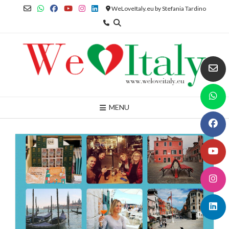
Skip
WeLoveItaly.eu by Stefania Tardino
to
content
MENU