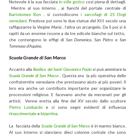
Notevole è la sua facciata
in stile gotico
così piena di dettagli.
Mentre al suo interno , ai fianchi del portale centrale di
Bartolomeo Bon ,
si custodiscono
i sarcofagi di 25 Dogi
veneziani
. Preziose poi sono le due statue del XIII secolo una
raffigurante la
Vergine Maria
, l’altra un arcangelo. Da lì poi si è
rapiti da un enorme rosone a da tre edicole bianche sul tetto,
che contengono le effigi di
San Domenico
,
San Pietro
e
San
Tommaso d’Aquino.
Scuola Grande di San Marco
Accanto alla
Basilica dei Santi Giovanni e Paolo
si può ammirare la
Scuola Grande di San Marco
. Questa era la più operativa delle
confraternite veneziane che prestavano aiuto ai più poveri. Il
loro era anche un contributo importante per organizzare le
processioni religiose. E facevano anche da mecenati per gli
artisti. Venne eretta alla fine del XV secolo dallo scultore
Pietro Lombardo
e ci sono segni evidenti di influenza
rinascimentale
e
bizantina
.
La facciata della
Scuola Grande di San Marco
è in marmo bianco.
Al suo interno si slanciano dieci colonne corinzie che sono