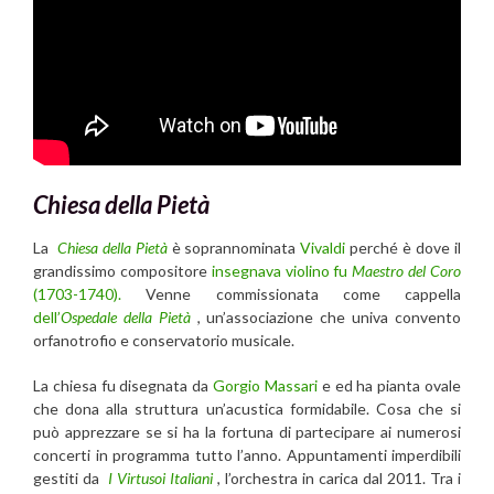
Chiesa della Pietà
La
Chiesa della Pietà
è soprannominata
Vivaldi
perché è dove il
grandissimo compositore
insegnava violino fu
Maestro del Coro
(1703-1740).
Venne commissionata come cappella
dell’
Ospedale della Pietà
, un’associazione che univa convento
orfanotrofio e conservatorio musicale.
La chiesa fu disegnata da
Gorgio Massari
e ed ha pianta ovale
che dona alla struttura un’acustica formidabile. Cosa che si
può apprezzare se si ha la fortuna di partecipare ai numerosi
concerti in programma tutto l’anno. Appuntamenti imperdibili
gestiti da
I Virtusoi Italiani
, l’orchestra in carica dal 2011. Tra i