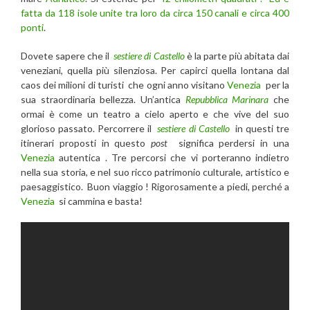
fatta da 118 isole unite tra loro da circa 150 canali e circa 400
ponti
.
Dovete sapere che il
sestiere di Castello
è la parte più abitata dai
veneziani, quella più silenziosa. Per capirci quella lontana dal
caos dei milioni di turisti che ogni anno visitano
Venezia
per la
sua straordinaria bellezza. Un’antica
Repubblica Marinara
che
ormai è come un teatro a cielo aperto e che vive del suo
glorioso passato. Percorrere il
sestiere di Castello
in questi tre
itinerari proposti in questo
post
significa perdersi in una
Venezia
autentica . Tre percorsi che vi porteranno indietro
nella sua storia, e nel suo ricco patrimonio culturale, artistico e
paesaggistico. Buon viaggio ! Rigorosamente a piedi, perché a
Venezia
si cammina e basta!