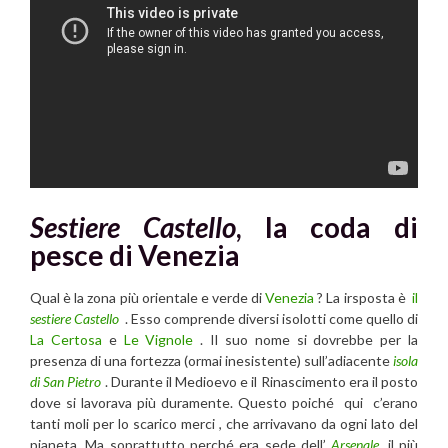
Sestiere Castello
, la coda di
pesce di Venezia
Qual è la zona più orientale e verde di
Venezia
? La irsposta è
il
sestiere Castello
. Esso comprende diversi isolotti come quello di
La Certosa
e
Le Vignole
. Il suo nome si dovrebbe per la
presenza di una fortezza (ormai inesistente) sull’adiacente
isola
di San Pietro
. Durante il Medioevo e il Rinascimento era il posto
dove si lavorava più duramente. Questo poiché qui c’erano
tanti moli per lo scarico merci , che arrivavano da ogni lato del
pianeta. Ma soprattutto perché era sede dell’
Arsenale
, il più