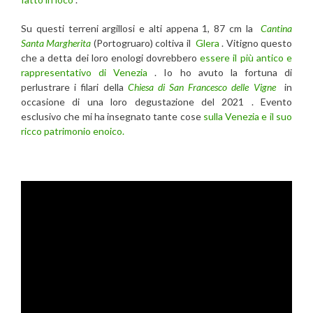
Su questi terreni argillosi e alti appena 1, 87 cm la
Cantina
Santa Margherita
(Portogruaro) coltiva il
Glera
. Vitigno questo
che a detta dei loro enologi dovrebbero
essere il più antico e
rappresentativo di Venezia
. Io ho avuto la fortuna di
perlustrare i filari della
Chiesa di San Francesco delle Vigne
in
occasione di una loro degustazione del 2021 . Evento
esclusivo che mi ha insegnato tante cose
sulla Venezia e il suo
ricco patrimonio enoico.