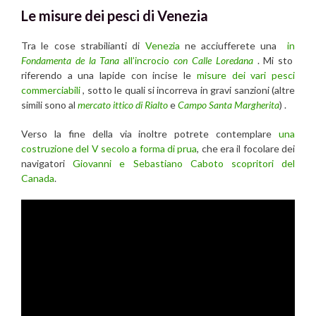
Le misure dei pesci di Venezia
Tra le cose strabilianti di
Venezia
ne acciufferete una
in
Fondamenta de la Tana
all’incrocio
con Calle Loredana
. Mi sto
riferendo a una lapide con incise le
misure dei vari pesci
commerciabili
, sotto le quali si incorreva in gravi sanzioni (altre
simili sono al
mercato ittico di Rialto
e
Campo Santa Margherita
) .
Verso la fine della via inoltre potrete contemplare
una
costruzione del V secolo a forma di prua
, che era il focolare dei
navigatori
Giovanni e Sebastiano Caboto scopritori del
Canada
.