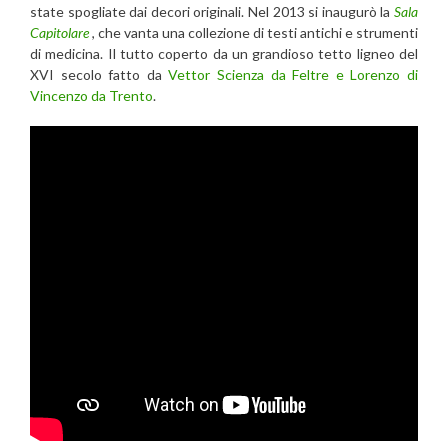
state spogliate dai decori originali. Nel 2013 si inaugurò la
Sala
Capitolare
, che vanta una collezione di testi antichi e strumenti
di medicina. Il tutto coperto da un grandioso tetto ligneo del
XVI secolo fatto da
Vettor Scienza da Feltre e Lorenzo di
Vincenzo da Trento
.