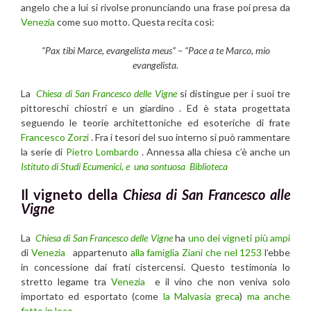
angelo che a lui si rivolse pronunciando una frase poi presa da
Venezia
come suo motto. Questa recita così:
“Pax tibi Marce, evangelista meus” – “Pace a te Marco, mio
evangelista.
La
Chiesa di San Francesco delle Vigne
si distingue per i suoi tre
pittoreschi chiostri e un giardino . Ed è stata progettata
seguendo le teorie architettoniche ed esoteriche di frate
Francesco Zorzi
. Fra i tesori del suo interno si può rammentare
la serie di
Pietro Lombardo
. Annessa alla chiesa c’è anche un
Istituto di Studi Ecumenici, e una sontuosa Biblioteca
Il vigneto della
Chiesa di San Francesco alle
Vigne
La
Chiesa di San Francesco delle Vigne
ha
uno dei vigneti più ampi
di
Venezia
appartenuto
alla famiglia Ziani che nel 1253
l’ebbe
in concessione dai frati cistercensi. Questo testimonia lo
stretto legame tra
Venezia
e il vino che non veniva solo
importato ed esportato (come
la Malvasia greca
)
ma anche
fatto in loco
.