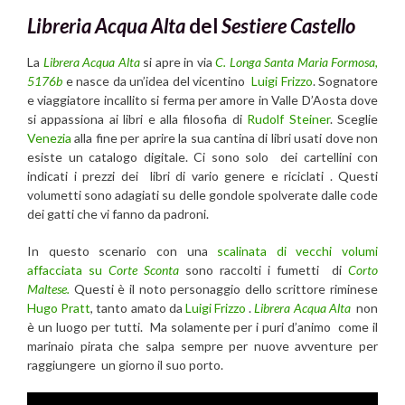
Libreria Acqua Alta
del
Sestiere Castello
La
Librera Acqua Alta
si apre in via
C. Longa Santa Maria Formosa,
5176b
e nasce da un’idea del vicentino
Luigi Frizzo
. Sognatore
e viaggiatore incallito si ferma per amore in Valle D’Aosta dove
si appassiona ai libri e alla filosofia di
Rudolf Steiner
. Sceglie
Venezia
alla fine per aprire la sua cantina di libri usati dove non
esiste un catalogo digitale. Ci sono solo dei cartellini con
indicati i prezzi dei libri di vario genere e riciclati . Questi
volumetti sono adagiati su delle gondole spolverate dalle code
dei gatti che vi fanno da padroni.
In questo scenario con una
scalinata di vecchi volumi
affacciata su
Corte Sconta
sono raccolti i fumetti di
Corto
Maltese.
Questi è il noto personaggio dello scrittore riminese
Hugo Pratt
, tanto amato da
Luigi Frizzo
.
Librera Acqua Alta
non
è un luogo per tutti. Ma solamente per i puri d’animo come il
marinaio pirata che salpa sempre per nuove avventure per
raggiungere un giorno il suo porto.