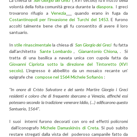
La chiesa di
San Giorgio dei Greci
( XVI secolo) fu il frutto della
volontà della folta comunità greca durante la
diaspora
. I greci
trovarono rifugio a
Venezia
quando erano in fuga da
Costantinopoli per l’invasione dei Turchi del 1453
. E furono
accolti talmente bene che gli fu consentito di avere il loro
santuario.
In
stile rinascimentale
la chiesa di
San Giorgio dei Greci
fu fatta
dall’architetto
Sante Lombardo
,
Gianantonio Chiona
, . Si
tratta di una basilica a navata unica con cupola fatta da
Giovanni Cipriota sotto la direzione del Tintoretto (XVI
secolo)
. L’ingresso è abbellito da un mosaico recante un’
epigrafe che
compose nel 1564 Michele Sofianòs
:
“In onore di Cristo Salvatore e del santo Martire Giorgio i Greci
residenti e coloro che di frequente sbarcano a Venezia, affinché essi
potessero secondo la tradizione venerare Iddio, (…) edificarono questo
Santuario, 1564”
.
I suoi interni furono decorati con oro ed effetti policromi
dall’iconografo
Michele Damaskinòs di Creta
. Si può subito
restare stregati dalla vista del poderoso campanile fatto da