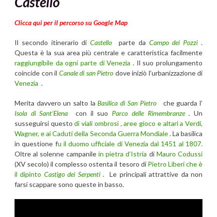
Castello
Clicca qui per il percorso su Google Map
Il secondo itinerario di
Castello
parte da
Campo dei Pozzi
.
Questa è la sua area più centrale e caratteristica facilmente
raggiungibile da ogni parte di Venezia
. Il suo prolungamento
coincide con il
Canale di san Pietro
dove iniziò l’urbanizzazione di
Venezia
.
Merita davvero un salto la
Basilica di San Pietro
che guarda l’
Isola di Sant’Elena
con il suo
Parco delle Rimembranze
. Un
susseguirsi questo
di viali ombrosi , aree gioco e altari a Verdi,
Wagner, e ai Caduti della Seconda Guerra Mondiale
. La basilica
in questione f
u il duomo ufficiale di Venezia dal 1451 al 1807.
Oltre al solenne campanile
in pietra d’Istria
di
Mauro Codussi
(XV secolo) il complesso ostenta il tesoro di
Pietro Liberi che è
il dipinto
Castigo dei Serpenti
. Le principali attrattive da non
farsi scappare sono queste in basso.