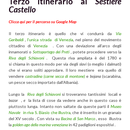
Terzo itinerario
al
Sestiere
Castello
Clicca qui per il percorso su Google Map
Il terzo itinerario è quello che vi condurrà da
Via
Garibaldi
,
l’unica strada di Venezia
, nel pieno del movimento
cittadino di
Venezia
. Con una deviazione all’arco degli
innamorati o
Sottoportego dei Preti
,
potete procedere verso la
Riva degli Schiavoni
. Questa riva ampliata è del 1780 e
si chiama in questo modo per via degli
slavi
(o meglio i dalmati)
che vi erano soliti approdare. Il loro mestiere era quello di
vendere
castradina (carne secca di montone)
e
bojana
(scarabina,
un pesce secco importato dall’Albania).
Lungo la
Riva degli Schiavoni
si troveranno tantissimi locali e
bazar , e
la lista di cose da vedere anche in questo caso è
piuttosto lunga. Intanto non saltate da queste parti il
Museo
Navale
in riva S. Biasio che illustra
, che è inserito in un granaio
del XV secolo . Con vista su
Bacino di San Marco
, esso illustra
la
golden age della marina veneziana
i
n 42 padiglioni espositivi .