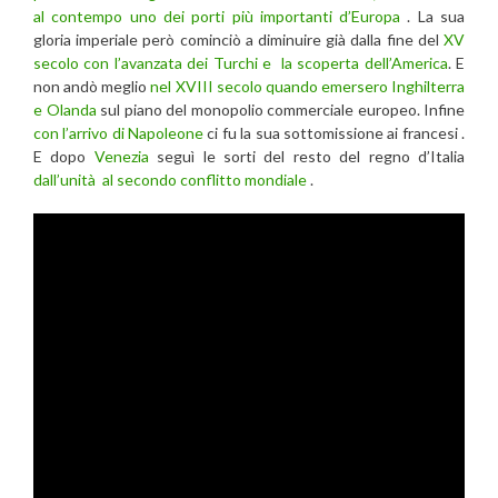
al contempo uno dei porti più importanti d’Europa
. La sua
gloria imperiale però cominciò a diminuire già dalla fine del
XV
secolo con l’avanzata dei Turchi e la scoperta dell’America
. E
non andò meglio
nel XVIII secolo quando emersero Inghilterra
e Olanda
sul piano del monopolio commerciale europeo. Infine
con l’arrivo di Napoleone
ci fu la sua sottomissione ai francesi .
E dopo
Venezia
seguì le sorti del resto del regno d’Italia
dall’unità al secondo conflitto mondiale
.