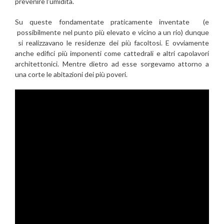
prevenire l’umidità.
Su queste fondamentate praticamente inventate (e
possibilmente nel punto più elevato e vicino a un rio) dunque
si realizzavano le residenze dei più facoltosi. E ovviamente
anche edifici più imponenti come cattedrali e altri capolavori
architettonici. Mentre dietro ad esse sorgevamo attorno a
una corte le abitazioni dei più poveri.