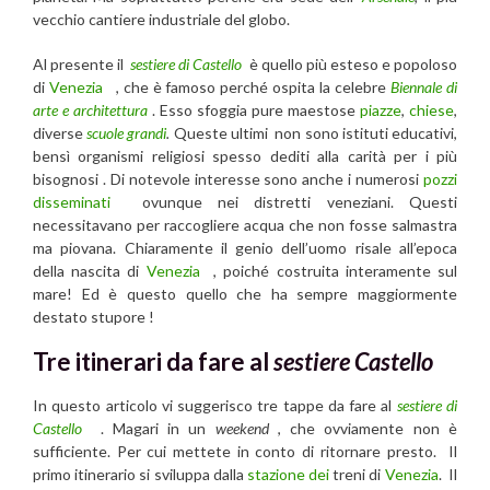
vecchio cantiere industriale del globo.
Al presente il
sestiere di Castello
è quello più esteso e popoloso
di
Venezia
, che è famoso perché ospita la celebre
Biennale di
arte e architettura
. Esso sfoggia pure maestose
piazze
,
chiese
,
diverse
scuole grandi
.
Queste ultimi non sono istituti educativi,
bensì organismi religiosi spesso dediti alla carità per i più
bisognosi . Di notevole interesse sono anche i numerosi
pozzi
disseminati
ovunque nei distretti veneziani. Questi
necessitavano per raccogliere acqua che non fosse salmastra
ma piovana. Chiaramente il genio dell’uomo risale all’epoca
della nascita di
Venezia
, poiché costruita interamente sul
mare! Ed è questo quello che ha sempre maggiormente
destato stupore !
Tre itinerari da fare al
sestiere Castello
In questo articolo vi suggerisco tre tappe da fare al
sestiere di
Castello
. Magari in un
weekend
, che ovviamente non è
sufficiente. Per cui mettete in conto di ritornare presto. Il
primo itinerario si sviluppa dalla
stazione dei
treni di
Venezia
. Il