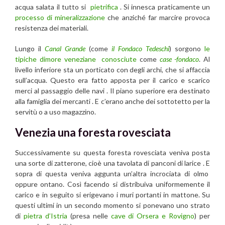
acqua salata il tutto si
pietrifica
. Si innesca praticamente un
processo di mineralizzazione
che anziché far marcire provoca
resistenza dei materiali.
Lungo il
Canal Grande
(come
il Fondaco Tedeschi
) sorgono
le
tipiche dimore veneziane
conosciute
come
case -fondaco
. Al
livello inferiore sta un porticato con degli archi, che si affaccia
sull’acqua. Questo era fatto apposta per il carico e scarico
merci al passaggio delle navi . Il piano superiore era destinato
alla famiglia dei mercanti . E c’erano anche dei sottotetto per la
servitù o a uso magazzino.
Venezia una foresta rovesciata
Successivamente su questa foresta rovesciata veniva posta
una sorte di zatterone, cioè una tavolata di panconi di larice . E
sopra di questa veniva aggunta un’altra incrociata di olmo
oppure ontano. Così facendo si distribuiva uniformemente il
carico e in seguito si erigevano i muri portanti in mattone. Su
questi ultimi in un secondo momento si ponevano uno strato
di
pietra d’Istria
(presa nelle
cave di Orsera e Rovigno
) per