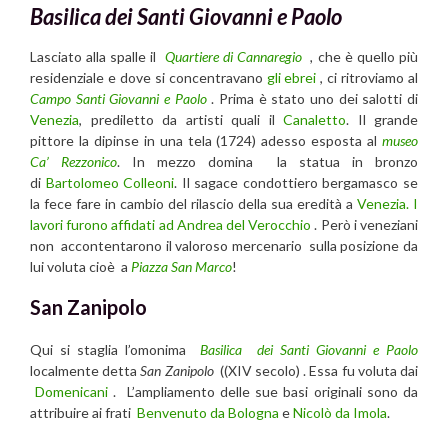
Basilica dei Santi Giovanni e Paolo
Lasciato alla spalle il
Quartiere di Cannaregio
,
che è quello più
residenziale e dove si concentravano
gli ebrei
, ci ritroviamo al
Campo Santi Giovanni e Paolo
. Prima è stato uno dei salotti di
Venezia
, prediletto da artisti quali il
Canaletto
. Il grande
pittore la dipinse in una tela (1724) adesso esposta al
museo
Ca’ Rezzonico
. In mezzo domina la statua in bronzo
di
Bartolomeo Colleoni
. Il sagace condottiero bergamasco se
la fece fare in cambio del rilascio della sua eredità a
Venezia. I
lavori furono affidati ad
Andrea del Verocchio
. Però i veneziani
non accontentarono il valoroso mercenario sulla posizione da
lui voluta cioè a
Piazza San Marco
!
San Zanipolo
Qui si staglia l’omonima
Basilica dei Santi Giovanni e Paolo
localmente detta
San Zanipolo
((XIV secolo) . Essa fu voluta dai
Domenicani
. L’ampliamento delle sue basi originali sono da
attribuire ai frati
Benvenuto da Bologna
e
Nicolò da Imola
.