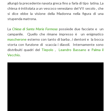
allungò la precedente navata greca fino a farla di tipo latina. La
chiesa è intitolata a un vescoco veneziano del VII secolo , che
si dice ebbe la visione della Madonna nella figura di una
stupenda matrona.
La
Chiesa di Santa Maria Formosa
possiede due facciate e un
campanile. Quello che rimane impresso è un enigmatico
mascherone
esterno con tanto di barba , i dentoni e la bocca
storta con funzione di scaccia i diavoli. Internamente sono
distribuiti quadri del
Tiepolo
,
Leandro Bassano
e
Palma il
Vecchio
.