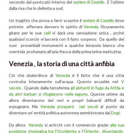
secondo dal punto più interno del
sestiere di Castello
. E l’ultimo
dalla riva che lo delimita a sud.
Un tragitto che prova a farvi scoprire il
sestiere di Castello
dove
potrete afferrare davvero lo spirito di
Venezia
. Sicuramente
girare per le sue
calli
vi darà una sensazione unica , prché
qualsiasi scorcio vi lascerà con il fiato sospeso. Da quello dei
suoi proverbiali monumenti a qualche lenzuolo bianco che
sventola profumato all’aria fresca della prima brina mattutina.
Venezia , la storia di una città anfibia
Ciò che sbalordisce di
Venezia
è il fatto che è una città
costruita interamente sull’acqua. Questo accadde nel
V
secolo
. Quando dalla terraferma
gli abitanti in fuga da Attila
e
da altri barbari si rifugiarono nelle lagune
. Queste ultime da
allora diventarono dei veri e propri baluardi difficili da
espugnare. Ma
Venezia
prosperò nei secoli
al punto da
diventare un’ entità politica autonoma amministrata dai
Dogi
.
Da allora
Venezia
si arricchì con il commercio grazie
alla sua
posizione strategica tra l’Occidente e l’Oriente , diventando