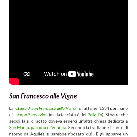
San Francesco alle Vigne
La
Chiesa di San Francesco delle Vigne
fu fatta nel 1534 per mano
di
Jacopo Sansovino
(ma la facciata è del
Palladio
). Si narra che
secoli fa al di sotto doveva esserci un’altra chiesa dedicata a
San Marco, patrono di Venezia
. Secondo la tradizione il santo di
ritorno da Aquilea si sarebbe riposato qui . E gli apparve un