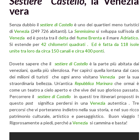
Sestiere Castello,
la Venezia
vera
Senza dubbio il
sestiere di Castello
è uno dei quartieri meno turistici
di
Venezia
(249 726 abitanti). La
Serenissima
si sviluppa sull’isola di
Venezia
ed è posta tra il
delta
del
fiume Brenta
e il mare
Adriatico
.
Si estende per
42 chilometri quadrati . Ed è fatta da 118 isole
unite tra loro da circa 150 canali e circa 400 ponti
.
Dovete sapere che il
sestiere di Castello
è la parte più abitata dai
veneziani, quella più silenziosa. Per capirci quella lontana dal caos
dei milioni di turisti che ogni anno visitano
Venezia
per la sua
straordinaria bellezza. Un’antica
Repubblica Marinara
che ormai è
come un teatro a cielo aperto e che vive del suo glorioso passato.
Percorrere il
sestiere di Castello
in questi tre itinerari proposti in
questo
post
significa perdersi in una
Venezia
autentica . Tre
percorsi che vi porteranno indietro nella sua storia, e nel suo ricco
patrimonio culturale, artistico e paesaggistico. Buon viaggio !
Rigorosamente a piedi, perché a
Venezia
si cammina e basta!