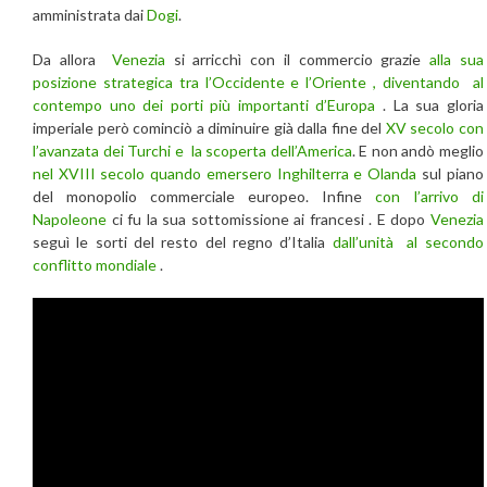
amministrata dai
Dogi
.
Da allora
Venezia
si arricchì con il commercio grazie
alla sua
posizione strategica tra l’Occidente e l’Oriente , diventando al
contempo uno dei porti più importanti d’Europa
. La sua gloria
imperiale però cominciò a diminuire già dalla fine del
XV secolo con
l’avanzata dei Turchi e la scoperta dell’America
. E non andò meglio
nel XVIII secolo quando emersero Inghilterra e Olanda
sul piano
del monopolio commerciale europeo. Infine
con l’arrivo di
Napoleone
ci fu la sua sottomissione ai francesi . E dopo
Venezia
seguì le sorti del resto del regno d’Italia
dall’unità al secondo
conflitto mondiale
.