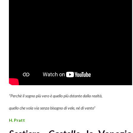
“Perchè il sogno più vero è quello più dstante dalla realtà,
quello che vola via senza bisogno di vele, né di vento”
H. Pratt