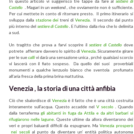
In questo articolo vi suggerisco tre tappe da fare al
sestiere di
Castello
. Magari in un
weekend
, che ovviamente non è sufficiente.
Per cui mettete in conto di ritornare presto. Il primo itinerario si
sviluppa dalla
stazione dei
treni di
Venezia
. Il secondo dal punto
più interno del
sestiere di Castello
. E l’ultimo dalla riva che lo delimita
a sud.
Un tragitto che prova a farvi scoprire il
sestiere di Castello
dove
potrete afferrare davvero lo spirito di
Venezia
. Sicuramente girare
per le sue
calli
vi darà una sensazione unica , prché qualsiasi scorcio
vi lascerà con il fiato sospeso. Da quello dei suoi proverbiali
monumenti a qualche lenzuolo bianco che sventola profumato
all’aria fresca della prima brina mattutina.
Venezia , la storia di una città anfibia
Ciò che sbalordisce di
Venezia
è il fatto che è una città costruita
interamente sull’acqua. Questo accadde nel
V secolo
. Quando
dalla terraferma
gli abitanti in fuga da Attila
e da altri barbari si
rifugiarono nelle lagune
. Queste ultime da allora diventarono dei
veri e propri baluardi difficili da espugnare. Ma
Venezia
prosperò
nei secoli
al punto da diventare un’ entità politica autonoma