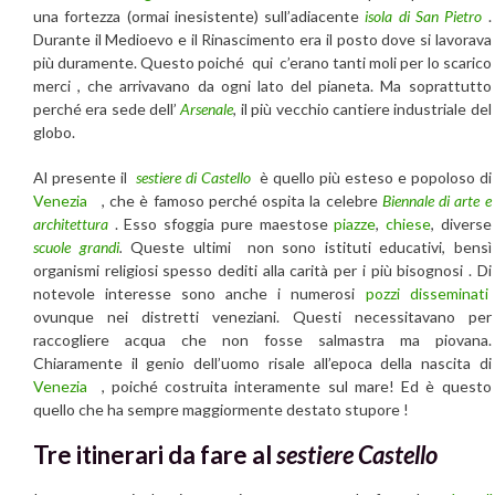
una fortezza (ormai inesistente) sull’adiacente
isola di San Pietro
.
Durante il Medioevo e il Rinascimento era il posto dove si lavorava
più duramente. Questo poiché qui c’erano tanti moli per lo scarico
merci , che arrivavano da ogni lato del pianeta. Ma soprattutto
perché era sede dell’
Arsenale
, il più vecchio cantiere industriale del
globo.
Al presente il
sestiere di Castello
è quello più esteso e popoloso di
Venezia
, che è famoso perché ospita la celebre
Biennale di arte e
architettura
. Esso sfoggia pure maestose
piazze
,
chiese
, diverse
scuole grandi
.
Queste ultimi non sono istituti educativi, bensì
organismi religiosi spesso dediti alla carità per i più bisognosi . Di
notevole interesse sono anche i numerosi
pozzi disseminati
ovunque nei distretti veneziani. Questi necessitavano per
raccogliere acqua che non fosse salmastra ma piovana.
Chiaramente il genio dell’uomo risale all’epoca della nascita di
Venezia
, poiché costruita interamente sul mare! Ed è questo
quello che ha sempre maggiormente destato stupore !
Tre itinerari da fare al
sestiere Castello