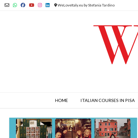
Skip
WeLoveItaly.eu by Stefania Tardino
to
content
HOME
ITALIAN COURSES IN PISA