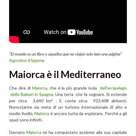
“El mundo es un libro y aquellos que no viajan solo leen una página”
Agostino d’Ippona
Maiorca è il Mediterraneo
Che dire di
Maiorca
, che è la più grande isola
dell’arcipelago
delle Baleari in Spagna
. Una terra che fa sognare. Si estende
per circa 3.640 km² . E conta circa 923.608 abitanti.
Nonostante sia meta di un turismo internazionale di alto e
medio livello,
Maiorca
è ancora tutta da esplorare. Perché a gli
spazi sono infiniti.
Davvero
Maiorca
mi ha conquistato assieme alla sua capitale