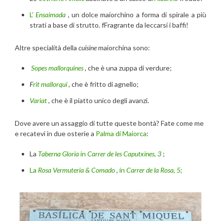
L’
Ensaimada
, un dolce maiorchino a forma di spirale a più
strati a base di strutto. fFragrante da leccarsi i baffi!
Altre specialità della
cuisine
maiorchina sono:
Sopes mallorquines
, che è una zuppa di verdure;
F
rit mallorquí
, che è fritto di agnello;
Variat
, che è il piatto unico degli avanzi.
Dove avere un assaggio di tutte queste bontà? Fate come me
e recatevi in due osterie a
Palma di Maiorca
:
La
Taberna Gloria
in
Carrer de les Caputxines, 3
;
La
Rosa
Vermuteria & Comado
,
in
Carrer de la Rosa, 5;