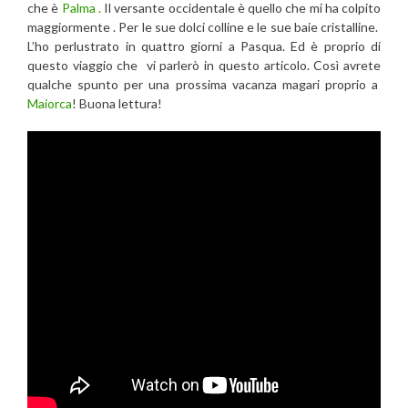
che è
Palma .
Il versante occidentale è quello che mi ha colpito
maggiormente . Per le sue dolci colline e le sue baie cristalline.
L’ho perlustrato in quattro giorni a Pasqua. Ed è proprio di
questo viaggio che vi parlerò in questo articolo. Così avrete
qualche spunto per una prossima vacanza magari proprio a
Maiorca
! Buona lettura!