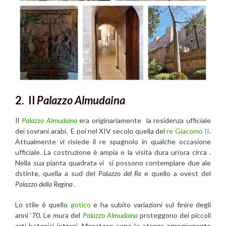
2. Il
P
alazzo Almudaina
Il
Palazzo Almudaina
era originariamente la residenza ufficiale
dei sovrani arabi. E poi nel XIV secolo quella del
re Giacomo II
.
Attualmente vi risiede il re spagnolo in qualche occasione
ufficiale. La costruzione è ampia e la visita dura un’ora circa .
Nella sua pianta quadrata vi si possono contemplare due ale
dstinte, quella a sud del
Palazzo del Re
e quello a ovest del
Palazzo della Regina .
Lo stile è quello
gotico
e ha subito variazioni sul finire degli
anni ’70. Le mura del
Palazzo Almudaina
proteggono dei piccoli
orti botanici interni. Maestose sono le stanze egregiamente