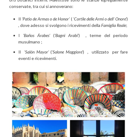
conservate, tra cui si annoverano:
Il
‘Patio de Armas o de Honor’
(
‘Cortile delle Armi o dell’ Onore’
)
, dove adesso si svolgono i ricevimenti della
Famiglia Reale
;
I
‘Baños Árabes’
(
‘Bagni Arabi’
) , terme del periodo
musulmano ;
Il
‘Salón Mayor’
(
‘Salone Maggiore’
) , utilizzato per fare
eventi e ricevimenti.