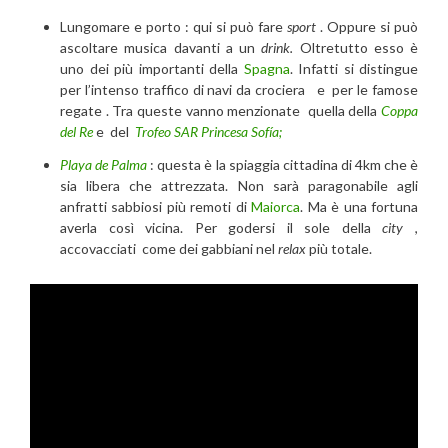
Lungomare e porto : qui si può fare
sport
. Oppure si può
ascoltare musica davanti a un
drink.
Oltretutto esso è
uno dei più importanti della
Spagna
. Infatti si distingue
per l’intenso traffico di navi da crociera e per le famose
regate . Tra queste vanno menzionate quella della
Coppa
del Re
e del
Trofeo SAR Princesa Sofía;
Playa de Palma
: questa è la spiaggia cittadina di 4km che è
sia libera che attrezzata. Non sarà paragonabile agli
anfratti sabbiosi più remoti di
Maiorca
. Ma è una fortuna
averla così vicina. Per godersi il sole della
city
,
accovacciati come dei gabbiani nel
relax
più totale.