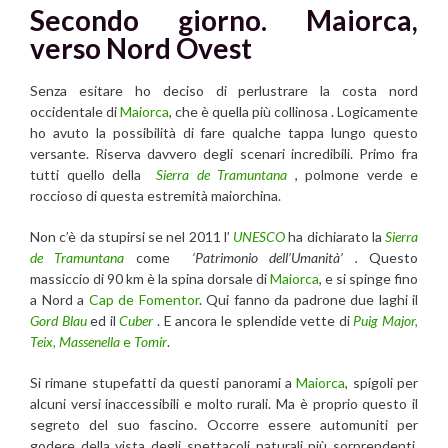
Secondo giorno. Maiorca,
verso Nord Ovest
Senza esitare ho deciso di perlustrare la costa nord
occidentale di
Maiorca
, che è quella più collinosa . Logicamente
ho avuto la possibilità di fare qualche tappa lungo questo
versante. Riserva davvero degli scenari incredibili. Primo fra
tutti quello della
Sierra de Tramuntana
, polmone verde e
roccioso di questa estremità maiorchina.
Non c’è da stupirsi se nel 2011 l’
UNESCO
ha dichiarato la
Sierra
de Tramuntana
come
‘Patrimonio dell’Umanità’ .
Questo
massiccio di 90 km è la spina dorsale di
Maiorca
, e si spinge fino
a Nord a
Cap de Fomentor
. Qui fanno da padrone due laghi il
Gord Blau
ed il
Cuber
. E ancora le splendide vette di
Puig Major,
Teix, Massenella
e
Tomir
.
Si rimane stupefatti da questi panorami a
Maiorca
, spigoli per
alcuni versi inaccessibili e molto rurali. Ma è proprio questo il
segreto del suo fascino. Occorre essere automuniti per
godere della vista degli spettacoli naturali più sorprendenti.