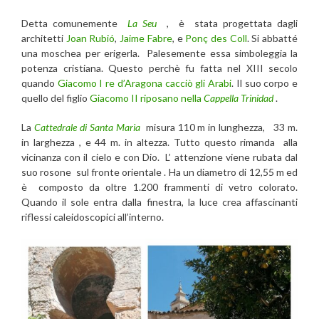
Detta comunemente
La Seu
, è stata progettata dagli
architetti
Joan Rubió
,
Jaime Fabre
, e
Ponç des Coll
. Si abbatté
una moschea per erigerla. Palesemente essa simboleggia la
potenza cristiana. Questo perchè fu fatta nel XIII secolo
quando
Giacomo I re d’Aragona cacciò gli Arabi
. Il suo corpo e
quello del figlio
Giacomo II riposano nella
Cappella Trinidad
.
La
Cattedrale d
i
Santa Maria
misura 110 m in lunghezza, 33 m.
in larghezza , e 44 m. in altezza. Tutto questo rimanda alla
vicinanza con il cielo e con Dio. L’ attenzione viene rubata dal
suo rosone sul fronte orientale . Ha un diametro di 12,55 m ed
è composto da oltre 1.200 frammenti di vetro colorato.
Quando il sole entra dalla finestra, la luce crea affascinanti
riflessi caleidoscopici all’interno.