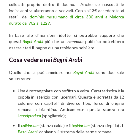
collocati proprio dietro il duomo. Anche se nascosti le
indicazioni vi aiuteranno a scovarli. Con soli 3€ accederete ai
resti del
dominio musulmano di circa 300 anni a Maiorca
durato dal 902 al 1229
.
In base alle dimensioni ridotte, si potrebbe suppore che
questi
Bagni Arabi
più che un
hammam
pubblico potrebbero
essere stati il bagno di una residenza nobiliare.
Cosa vedere nei
Bagni Arabi
Quello che si può ammirare nei
Bagni Arabi
sono due sale
sotterranee:
Una è rettangolare con soffitto a volta. Caratteristica è la
cupola in laterizio con lucernari. Questa è sorretta da 12
colonne con capitelli di diverso tipo, forse di origine
romana o bizantina. Anticamente questa stanza era
l’
apodyterium
(spogliatoio);
Il
calidarium
(stanza calda) e il
tepidarium
(stanza tiepida) . I
Bagni Arabi
copiavno il sistema delle terme romane.