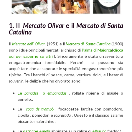
1. Il
Mercato Olivar
e il
Mercato di Santa
Catalina
Il
Mercato dell’ Olivar
(1951) e il
Mercato di Santa Catalina
(1900)
sono i due principali mercati al chiuso di
Palma di Maiorca
(
clicca
qui per saperne su altri
). Sinceramente è stata un’avventura
enogastronomica formidabile. Perché si possono sia
acquistare che assaporare le specialità enogastronomiche più
tipiche. Tra i banchi di pesce, carne, verdura, dolci, e i bazar di
souvenir
, le delizie che ho divorato sono:
Le
panades
o
empanadas
, rollate ripiene di maiale o
agnello.;
Le
coca de trampò
, focaccette farcite con pomodoro,
cipolla , pomodori e
sobrasada . Q
uesto è il classico salame
piccante maiorchino;
Le
ostriche
Amelie
abbinate a un calice di
Albariño
freddo!