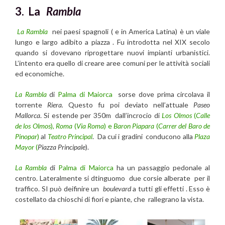
3. La
Rambla
La Rambla
nei paesi spagnoli ( e in America Latina) è un viale
lungo e largo adibito a piazza . Fu introdotta nel XIX secolo
quando si dovevano riprogettare nuovi impianti urbanistici.
L’intento era quello di creare aree comuni per le attività sociali
ed economiche.
La Rambla
di
Palma di Maiorca
sorse dove prima circolava il
torrente
Riera.
Questo fu poi deviato nell’attuale
Paseo
Mallorca
. Si estende per 350m
dall’incrocio di
Los Olmos
(
Calle
de los Olmos
),
Roma
(
Via Roma
) e
Baron Piapara
(
Carrer del Baro de
Pinopar
)
al
Teatro Principal
. Da cui i gradini conducono alla
Plaza
Mayor
(
Piazza Principale
).
La Rambla
di
Palma di Maiorca
ha un passaggio pedonale al
centro. Lateralmente si dtinguomo due corsie alberate per il
traffico. SI può deifinire un
boulevard
a tutti gli effetti . Esso è
costellato da chioschi di fiori e piante, che rallegrano la vista.