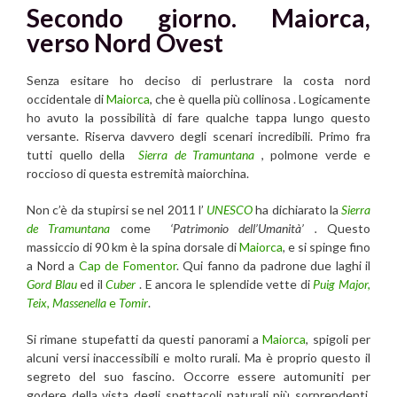
Secondo giorno. Maiorca,
verso Nord Ovest
Senza esitare ho deciso di perlustrare la costa nord
occidentale di
Maiorca
, che è quella più collinosa . Logicamente
ho avuto la possibilità di fare qualche tappa lungo questo
versante. Riserva davvero degli scenari incredibili. Primo fra
tutti quello della
Sierra de Tramuntana
, polmone verde e
roccioso di questa estremità maiorchina.
Non c’è da stupirsi se nel 2011 l’
UNESCO
ha dichiarato la
Sierra
de Tramuntana
come
‘Patrimonio dell’Umanità’ .
Questo
massiccio di 90 km è la spina dorsale di
Maiorca
, e si spinge fino
a Nord a
Cap de Fomentor
. Qui fanno da padrone due laghi il
Gord Blau
ed il
Cuber
. E ancora le splendide vette di
Puig Major,
Teix, Massenella
e
Tomir
.
Si rimane stupefatti da questi panorami a
Maiorca
, spigoli per
alcuni versi inaccessibili e molto rurali. Ma è proprio questo il
segreto del suo fascino. Occorre essere automuniti per
godere della vista degli spettacoli naturali più sorprendenti.