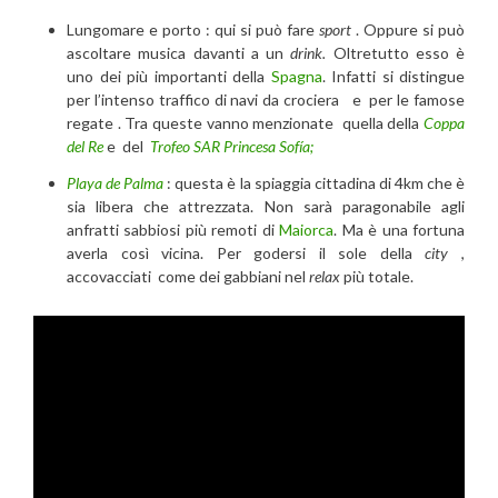
Lungomare e porto : qui si può fare
sport
. Oppure si può
ascoltare musica davanti a un
drink.
Oltretutto esso è
uno dei più importanti della
Spagna
. Infatti si distingue
per l’intenso traffico di navi da crociera e per le famose
regate . Tra queste vanno menzionate quella della
Coppa
del Re
e del
Trofeo SAR Princesa Sofía;
Playa de Palma
: questa è la spiaggia cittadina di 4km che è
sia libera che attrezzata. Non sarà paragonabile agli
anfratti sabbiosi più remoti di
Maiorca
. Ma è una fortuna
averla così vicina. Per godersi il sole della
city
,
accovacciati come dei gabbiani nel
relax
più totale.