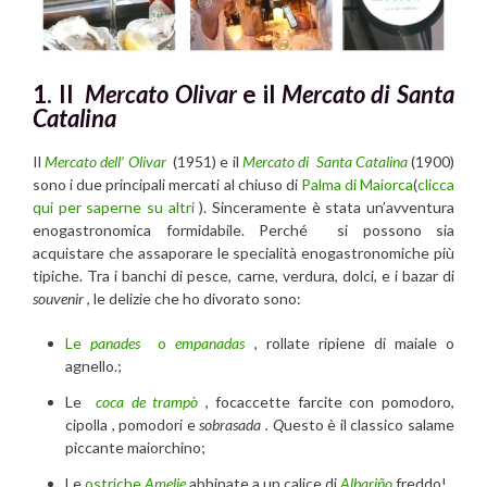
1. Il
Mercato Olivar
e il
Mercato di Santa
Catalina
Il
Mercato dell’ Olivar
(1951) e il
Mercato di Santa Catalina
(1900)
sono i due principali mercati al chiuso di
Palma di Maiorca
(
clicca
qui per saperne su altri
). Sinceramente è stata un’avventura
enogastronomica formidabile. Perché si possono sia
acquistare che assaporare le specialità enogastronomiche più
tipiche. Tra i banchi di pesce, carne, verdura, dolci, e i bazar di
souvenir
, le delizie che ho divorato sono:
Le
panades
o
empanadas
, rollate ripiene di maiale o
agnello.;
Le
coca de trampò
, focaccette farcite con pomodoro,
cipolla , pomodori e
sobrasada . Q
uesto è il classico salame
piccante maiorchino;
Le
ostriche
Amelie
abbinate a un calice di
Albariño
freddo!