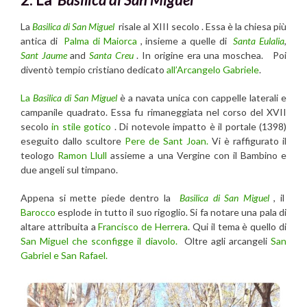
La
Basilica di San Miguel
risale al XIII secolo . Essa è la chiesa più
antica di
Palma di Maiorca
, insieme a quelle di
Santa Eulalia
,
Sant Jaume
and
Santa Creu
. In origine era una moschea. Poi
diventò tempio cristiano dedicato
all’Arcangelo Gabriele
.
La
Basilica di San Miguel
è a navata unica con cappelle laterali e
campanile quadrato. Essa fu rimaneggiata nel corso del XVII
secolo
in stile gotico
. Di notevole impatto è il portale (1398)
eseguito dallo scultore
Pere de Sant Joan.
Vi è raffigurato il
teologo
Ramon Llull
assieme a una Vergine con il Bambino e
due angeli sul timpano.
Appena si mette piede dentro la
Basilica di San Miguel
, il
Barocco
esplode in tutto il suo rigoglio. Si fa notare una pala di
altare attribuita a
Francisco de Herrera
. Qui il tema è quello di
San Miguel che sconfigge il diavolo.
Oltre agli arcangeli
San
Gabriel e San Rafael.