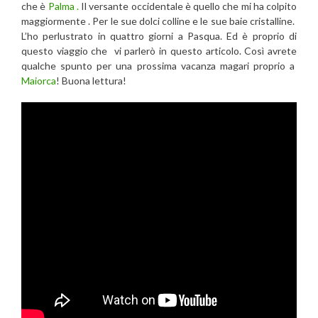
che è
Palma .
Il versante occidentale è quello che mi ha colpito
maggiormente . Per le sue dolci colline e le sue baie cristalline.
L’ho perlustrato in quattro giorni a Pasqua. Ed è proprio di
questo viaggio che vi parlerò in questo articolo. Così avrete
qualche spunto per una prossima vacanza magari proprio a
Maiorca
! Buona lettura!