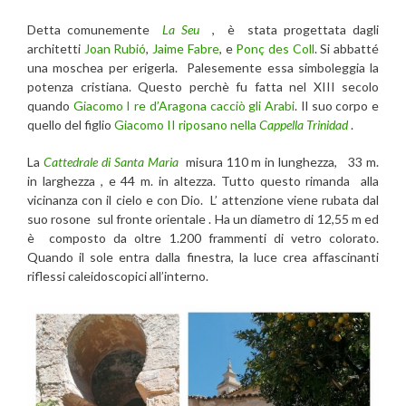
Detta comunemente
La Seu
, è stata progettata dagli
architetti
Joan Rubió
,
Jaime Fabre
, e
Ponç des Coll
. Si abbatté
una moschea per erigerla. Palesemente essa simboleggia la
potenza cristiana. Questo perchè fu fatta nel XIII secolo
quando
Giacomo I re d’Aragona cacciò gli Arabi
. Il suo corpo e
quello del figlio
Giacomo II riposano nella
Cappella Trinidad
.
La
Cattedrale d
i
Santa Maria
misura 110 m in lunghezza, 33 m.
in larghezza , e 44 m. in altezza. Tutto questo rimanda alla
vicinanza con il cielo e con Dio. L’ attenzione viene rubata dal
suo rosone sul fronte orientale . Ha un diametro di 12,55 m ed
è composto da oltre 1.200 frammenti di vetro colorato.
Quando il sole entra dalla finestra, la luce crea affascinanti
riflessi caleidoscopici all’interno.