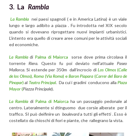
3. La
Rambla
La Rambla
nei paesi spagnoli ( e in America Latina) è un viale
lungo e largo adibito a piazza . Fu introdotta nel XIX secolo
quando si dovevano riprogettare nuovi impianti urbanistici.
L’intento era quello di creare aree comuni per le attività sociali
ed economiche.
La Rambla
di
Palma di Maiorca
sorse dove prima circolava il
torrente
Riera.
Questo fu poi deviato nell’attuale
Paseo
Mallorca
. Si estende per 350m
dall’incrocio di
Los Olmos
(
Calle
de los Olmos
),
Roma
(
Via Roma
) e
Baron Piapara
(
Carrer del Baro de
Pinopar
)
al
Teatro Principal
. Da cui i gradini conducono alla
Plaza
Mayor
(
Piazza Principale
).
La Rambla
di
Palma di Maiorca
ha un passaggio pedonale al
centro. Lateralmente si dtinguomo due corsie alberate per il
traffico. SI può deifinire un
boulevard
a tutti gli effetti . Esso è
costellato da chioschi di fiori e piante, che rallegrano la vista.