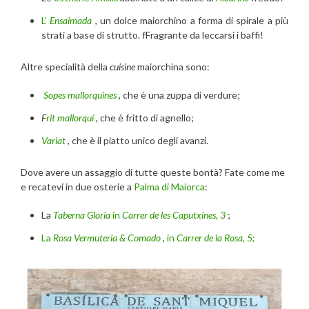
L’
Ensaimada
, un dolce maiorchino a forma di spirale a più
strati a base di strutto. fFragrante da leccarsi i baffi!
Altre specialità della
cuisine
maiorchina sono:
Sopes mallorquines
, che è una zuppa di verdure;
F
rit mallorquí
, che è fritto di agnello;
Variat
, che è il piatto unico degli avanzi.
Dove avere un assaggio di tutte queste bontà? Fate come me
e recatevi in due osterie a
Palma di Maiorca
:
La
Taberna Gloria
in
Carrer de les Caputxines, 3
;
La
Rosa
Vermuteria & Comado
,
in
Carrer de la Rosa, 5;