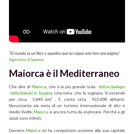
“El mundo es un libro y aquellos que no viajan solo leen una página”
Agostino d’Ippona
Maiorca è il Mediterraneo
Che dire di
Maiorca
, che è la più grande isola
dell’arcipelago
delle Baleari in Spagna
. Una terra che fa sognare. Si estende
per circa 3.640 km² . E conta circa 923.608 abitanti.
Nonostante sia meta di un turismo internazionale di alto e
medio livello,
Maiorca
è ancora tutta da esplorare. Perché a gli
spazi sono infiniti.
Davvero
Maiorca
mi ha conquistato assieme alla sua capitale