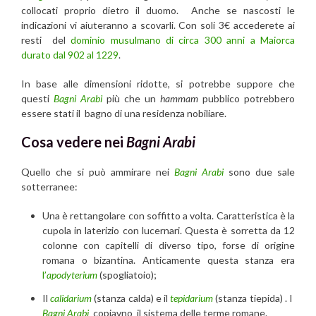
collocati proprio dietro il duomo. Anche se nascosti le
indicazioni vi aiuteranno a scovarli. Con soli 3€ accederete ai
resti del
dominio musulmano di circa 300 anni a Maiorca
durato dal 902 al 1229
.
In base alle dimensioni ridotte, si potrebbe suppore che
questi
Bagni Arabi
più che un
hammam
pubblico potrebbero
essere stati il bagno di una residenza nobiliare.
Cosa vedere nei
Bagni Arabi
Quello che si può ammirare nei
Bagni Arabi
sono due sale
sotterranee:
Una è rettangolare con soffitto a volta. Caratteristica è la
cupola in laterizio con lucernari. Questa è sorretta da 12
colonne con capitelli di diverso tipo, forse di origine
romana o bizantina. Anticamente questa stanza era
l’
apodyterium
(spogliatoio);
Il
calidarium
(stanza calda) e il
tepidarium
(stanza tiepida) . I
Bagni Arabi
copiavno il sistema delle terme romane.