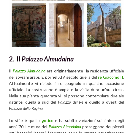
2. Il
P
alazzo Almudaina
Il
Palazzo Almudaina
era originariamente la residenza ufficiale
dei sovrani arabi. E poi nel XIV secolo quella del
re Giacomo II
.
Attualmente vi risiede il re spagnolo in qualche occasione
ufficiale. La costruzione è ampia e la visita dura un’ora circa .
Nella sua pianta quadrata vi si possono contemplare due ale
dstinte, quella a sud del
Palazzo del Re
e quello a ovest del
Palazzo della Regina .
Lo stile è quello
gotico
e ha subito variazioni sul finire degli
anni ’70. Le mura del
Palazzo Almudaina
proteggono dei piccoli
orti botanici interni. Maestose sono le stanze egregiamente