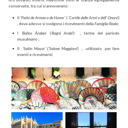
conservate, tra cui si annoverano:
Il
‘Patio de Armas o de Honor’
(
‘Cortile delle Armi o dell’ Onore’
)
, dove adesso si svolgono i ricevimenti della
Famiglia Reale
;
I
‘Baños Árabes’
(
‘Bagni Arabi’
) , terme del periodo
musulmano ;
Il
‘Salón Mayor’
(
‘Salone Maggiore’
) , utilizzato per fare
eventi e ricevimenti.