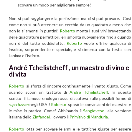
scovare un modo per migliorare sempre!
Non si può raggiungere la perfezione, ma ci si può provare. Così
come non si può ottenere un cerchio da un quadrato a meno che
non lo si smonti in puntini!
Roberto
monta i suoi vini brevettando
delle quadrature perfettibili, e li smonta nuovamente fino a quando
non è del tutto soddisfatto.
Roberto
vuole offrire qualcosa di
insolito, sorprendente e speciale, e si cimenta con la testa, con
l’anima e l’istinto.
André Tchelistcheff , un maestro di vino e
di vita
Roberto
si sforza di rincorre continuamente il vento giusto. Come
quando scoprì un trattato di
André Tchelistcheff
. In questo
scritto il famoso enologo russo discuteva sulle possibili forme di
supertuscan
negli USA !
Roberto
sposò le convinzioni del maestro e
le mise in pratica. Come? Abbinando il
Sangiovese
alla versione
italiana dello
Zinfandel
, ovvero il
Primitivo di Manduria
.
Roberto
lotta per scovare le armi e le tattiche giuste per essere