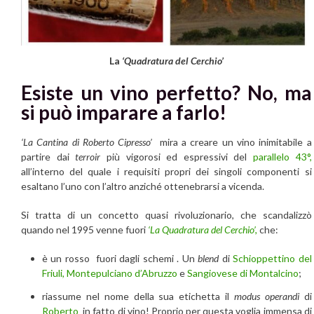
La
‘Quadratura del Cerchio’
Esiste un vino perfetto? No, ma
si può imparare a farlo!
‘La Cantina di Roberto Cipresso’
mira a creare un vino inimitabile a
partire dai
terroir
più vigorosi ed espressivi del
parallelo 43°,
all’interno del quale i requisiti propri dei singoli componenti si
esaltano l’uno con l’altro anziché ottenebrarsi a vicenda.
Si tratta di un concetto quasi rivoluzionario, che scandalizzò
quando nel 1995 venne fuori
‘La Quadratura del Cerchio’,
che:
è un rosso fuori dagli schemi . Un
blend
di
Schioppettino del
Friuli,
Montepulciano d’Abruzzo
e
Sangiovese di Montalcino
;
riassume nel nome della sua etichetta il
modus operandi
di
Roberto
in fatto di vino! Proprio per questa voglia immensa di