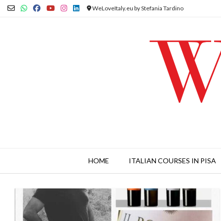
Skip
WeLoveItaly.eu by Stefania Tardino
to
content
HOME
ITALIAN COURSES IN PISA