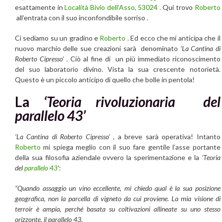
esattamente in
Località Bivio dell’Asso, 53024 .
Qui trovo
Roberto
all’entrata con il suo inconfondibile sorriso .
Ci sediamo su un gradino e
Roberto
. Ed ecco che mi anticipa che il
nuovo marchio delle sue creazioni sarà denominato
‘La Cantina di
Roberto Cipresso’
. Ciò al fine di un più immediato riconoscimento
del suo laboratorio divino. Vista la sua crescente notorietà.
Questo è un piccolo anticipo di quello che bolle in pentola!
La
‘Teoria rivoluzionaria del
parallelo 43’
‘La Cantina di Roberto Cipresso’
, a breve sarà operativa! Intanto
Roberto
mi spiega meglio con il suo fare gentile l’asse portante
della sua filosofia aziendale ovvero la sperimentazione e la
‘Teoria
del
parallelo 43′
:
“Quando assaggio un vino eccellente, mi chiedo qual è la sua posizione
geografica, non la parcella di vigneto da cui proviene. La mia visione di
terroir è ampia, perché basata su coltivazioni allineate su uno stesso
orizzonte, il parallelo 43.