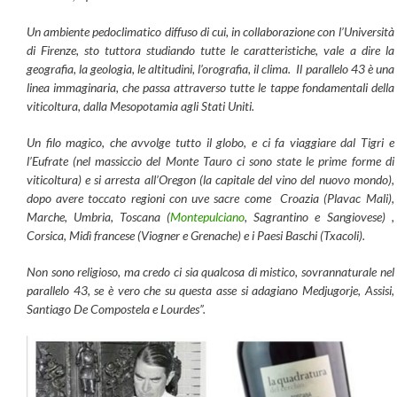
Un ambiente pedoclimatico diffuso di cui, in collaborazione con l’Università
di Firenze, sto tuttora studiando tutte le caratteristiche, vale a dire la
geografia, la geologia, le altitudini, l’orografia, il clima. Il parallelo 43 è una
linea immaginaria, che passa attraverso tutte le tappe fondamentali della
viticoltura, dalla Mesopotamia agli Stati Uniti.
Un filo magico, che avvolge tutto il globo, e ci fa viaggiare dal Tigri e
l’Eufrate (nel massiccio del Monte Tauro ci sono state le prime forme di
viticoltura) e si arresta all’Oregon (la capitale del vino del nuovo mondo),
dopo avere toccato regioni con uve sacre come Croazia (Plavac Mali),
Marche, Umbria, Toscana (
Montepulciano
, Sagrantino e Sangiovese) ,
Corsica, Midì francese (Viogner e Grenache) e i Paesi Baschi (Txacoli).
Non sono religioso, ma credo ci sia qualcosa di mistico, sovrannaturale nel
parallelo 43, se è vero che su questa asse si adagiano Medjugorje, Assisi,
Santiago De Compostela e Lourdes”.