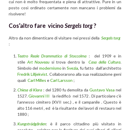
cui non è molto frequentata e piena di attrattive. Pure in un
posto così ordinato certamente non mancano i problemi da
risolvere!
Cos’altro fare vicino
Sergels torg
?
Altro da non dimenticare di visitare nei pressi della
Sergels torg
:
Teatro Reale Drammatico di Stoccolma
: del 1909 e in
stile
Art Nouveau
si trova dentro la
Casa della Cultura
.
Simbolo del
modernismo
in
Svezia
, fu fatto dall’architetto
Fredrik Lilljekvist
. Collaborarono alla sua realizzazione geni
quali
Carl Milles
e
Carl Larsson
;
Chiesa di Klara
: del 1280 fu demolita da
Gustavo Vasa
nel
1527.
Giovanni III
la riedificò nel 1572 . Di particolare c’è
l’annesso cimitero (XVII sec.) , e il campanile . Questo è
alto 116 metri , ed è la risultante dei lavori di restauro nel
1880 ;
Kungsträdgården
: è il parco cittadino più visitato in
assoluto , celebre per la fioritura dei suoi alberi di ciliegi