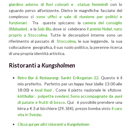
giardino adorno di fiori colorati e statue femminili
con lo
sguardo perso all’orizzonte. Dietro le magnifiche facciate del
complesso ci
sono uffici e sale di riunione per politici e
funzionari.
Tra queste spiccano: la
camera del consiglio
(
Rådssalen
)
, e la
Sala Blu
, dove si celebrano
il
premio Nobel
, nato
proprio a Stoccolma.
Tutte le decorazioni interne sono un
riferimento al passato di
Stoccolma
, le sue leggende, la sua
collocazione geografica, il suo ruolo politico, la perenne ricerca
di una propria identità artistica.
Ristoranti a
Kungsholmen
Retro Bar & Restaurang
:
Sankt Eriksgatan 22.
Questo è il
mio preferito. Perfetto per un
happy hour
(dalle 13:00 alle
18:00) e
local food
. Come il piatto nazionale le sfiziose
köttbullar
,
polpette svedesi. Sono accompagnate da
purè
di patate e frutti di bosco
. Qui è possibile prendere una
birra a € 3 al bicchiere (29,
SEK
), prezzo bomba visto
il caro
vita in Svezia
;
Clicca qui per altri ristoranti a Kungsholmen