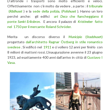
D’altronde i trasporti sono molto efficienti e veloci.
Offettivamente non c’è molto da vedere , a parte : il
tribunale
(
Rådhuset
) e la
sede della polizia, (
Polishuset
). Hanno un loro
perché anche: gli edifici
art Deco
che fiancheggiano il
ponte
Sankt Eriksbron
. E ancora il palazzo di
Kristineber
fatto
nel 1750 per il mercante Roland Schröder.
Merita un discorso diverso il
Municipio
(
Stadshuse
t)
progettato
dall’architetto Ragnar Östberg in stile romantico
svedese
. Si edificò nel
1911
e ci vollero 12 anni per finirlo con
8 milioni di mattoni rossi. L’inaugurazione avvenne il 23 giugno
1923, ad esattamente 400 anni dall’arrivo in città di
Gustavo I
Vasa
.