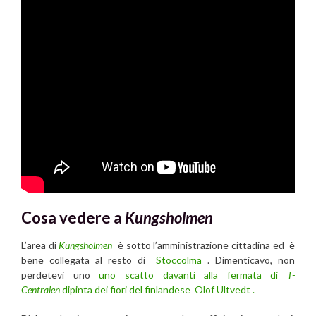
Cosa vedere a
Kungsholmen
L’area di
Kungsholmen
è sotto l’amministrazione cittadina ed è
bene collegata al resto di
Stoccolma
. Dimenticavo, non
perdetevi uno
uno scatto davanti alla fermata di
T-
Centralen
dipinta dei fiori del finlandese Olof Ultvedt
.