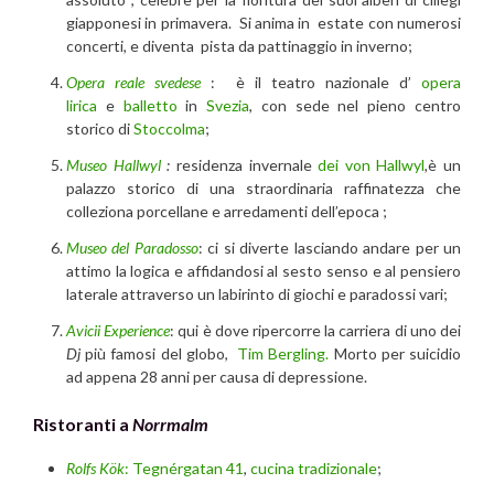
giapponesi in primavera. Si anima in estate con numerosi
concerti, e diventa pista da pattinaggio in inverno;
Opera reale svedese
: è il teatro nazionale d’
opera
lirica
e
balletto
in
Svezia
, con sede nel pieno centro
storico di
Stoccolma
;
Museo Hallwyl
:
residenza invernale
dei von Hallwyl
,
è un
palazzo storico di una straordinaria raffinatezza che
colleziona porcellane e arredamenti dell’epoca ;
Museo del Paradosso
: ci si diverte lasciando andare per un
attimo la logica e affidandosi al sesto senso e al pensiero
laterale attraverso un labirinto di giochi e paradossi vari;
Avicii Experience
: qui è dove ripercorre la carriera di uno dei
Dj
più famosi del globo,
Tim Bergling.
Morto per suicidio
ad appena 28 anni per causa di depressione.
Ristoranti a
Norrmalm
Rolfs Kök
:
Tegnérgatan 41
,
cucina tradizionale
;