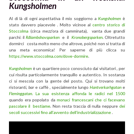
Kungsholmen
Al di là di ogni aspettativa il mio soggiorno a
Kungsholmen
è
stato davvero piacevole . Molto vicinoe al
centro storico di
Stoccolma
(circa mezz’ora di camminata), vanta due grandi
parchi: il
Rålambshovsparken
e il
Kronobergsparken
. Oltretutto
dormirci costa molto meno che altrove, poiché non si tratta di
una meta economica! Per saperne di più clicca su
https://www.stoccolma.com/dove-dormire
.
Kungsholmen
è un quartiere poco conosciuto dai visitatori
, per
cui risulta particolarmente tranquillo e autentico. In sostanza
ci si mescola con la gente del posto. Qui si trovano molti
ristoranti,
bar
e caffè , specialmente lungo
Hantverkarhgatan
e
Fleminggatan.
La sua esistenza affonda le radici nel 1500
quando era popolato da
monaci francescani che ci facevano
pascolare il bestiame
. Non resta traccia di nulla neppure
dei
secoli successivi fino all’avvento dell’industrializzazione
.