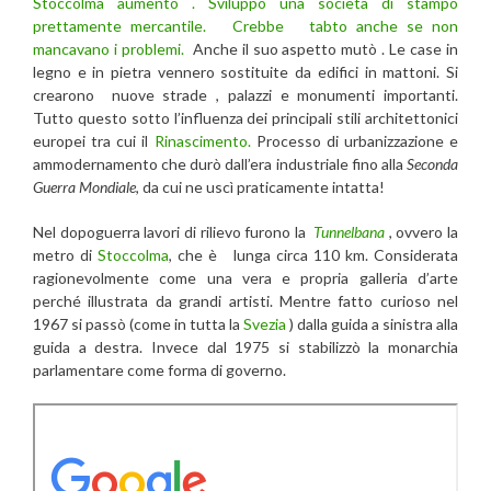
Stoccolma aumentò . Sviluppò una società di stampo
prettamente mercantile. Crebbe tabto anche se non
mancavano i problemi.
Anche il suo aspetto mutò . Le case in
legno e in pietra vennero sostituite da edifici in mattoni. Si
crearono nuove strade , palazzi e monumenti importanti.
Tutto questo sotto l’influenza dei principali stili architettonici
europei tra cui il
Rinascimento.
Processo di urbanizzazione e
ammodernamento che durò dall’era industriale fino alla
Seconda
Guerra Mondiale
, da cui ne uscì praticamente intatta!
Nel dopoguerra lavori di rilievo furono la
Tunnelbana
, ovvero la
metro di
Stoccolma
, che è lunga circa 110 km. Considerata
ragionevolmente come una vera e propria galleria d’arte
perché illustrata da grandi artisti. Mentre fatto curioso nel
1967 si passò (come in tutta la
Svezia
) dalla guida a sinistra alla
guida a destra. Invece dal 1975 si stabilizzò la monarchia
parlamentare come forma di governo.