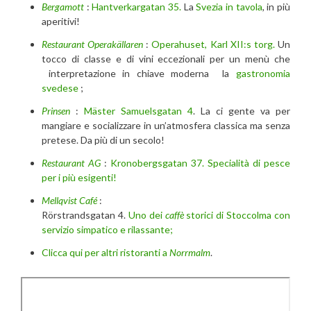
Bergamott
:
Hantverkargatan 35.
La
Svezia in tavola
, in più
aperitivi!
Restaurant Operakällaren
:
Operahuset, Karl XII:s torg.
Un
tocco di classe e di vini eccezionali per un menù che
interpretazione in chiave moderna la
gastronomia
svedese
;
Prinsen
:
Mäster Samuelsgatan 4
. La ci gente va per
mangiare e socializzare in un’atmosfera classica ma senza
pretese. Da più di un secolo!
Restaurant AG
:
Kronobergsgatan 37. Specialità di pesce
per i più esigenti!
Mellqvist Café
:
Rörstrandsgatan 4.
Uno dei
caffè
storici di Stoccolma con
servizio simpatico e rilassante;
Clicca qui per altri ristoranti a
Norrmalm
.