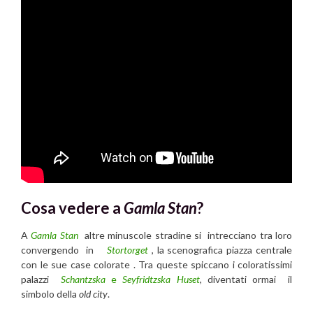
Cosa vedere a
Gamla Stan
?
A
Gamla Stan
altre minuscole stradine si intrecciano tra loro
convergendo in
Stortorget
, la scenografica piazza centrale
con le sue case colorate . Tra queste spiccano i coloratissimi
palazzi
Schantzska
e
Seyfridtzska Huset
,
diventati ormai il
simbolo della
old city
.