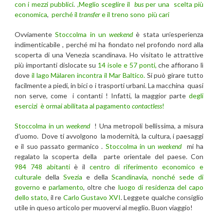
con i mezzi pubblici
.
,Meglio sceglire il
bus
per una scelta più
economica
,
perché il
transfer
e il treno sono più cari
Ovviamente
Stoccolma in un
weekend
è stata un’esperienza
indimenticabile , perché mi ha fiondato nel profondo nord alla
scoperta di una Venezia scandinava. Ho visitato le attrattive
più importanti dislocate su
14 isole e 57 ponti,
che affiorano lì
dove
il lago Mälaren incontra il Mar Baltico.
Si può girare tutto
facilmente a piedi, in bici o i trasporti urbani. La macchina quasi
non serve, come i contanti ! Infatti, la maggior parte
degli
esercizi è ormai abilitata al pagamento
contactless
!
Stoccolma in un
weekend
! Una metropoli bellissima, a misura
d’uomo. Dove ti avvolgono la modernità, la cultura, i paesaggi
e il suo passato germanico .
Stoccolma in un
weekend
mi ha
regalato la scoperta della parte orientale del paese. Con
984 748 abitanti
è il
centro di riferimento economico e
culturale
della
Svezia
e della
Scandinavia
,
nonché sede di
governo
e
parlamento
, oltre che
luogo di residenza del capo
dello stato
, il re
Carlo Gustavo XVI
. Leggete qualche consiglio
utile in queso articolo per muovervi al meglio. Buon viaggio!