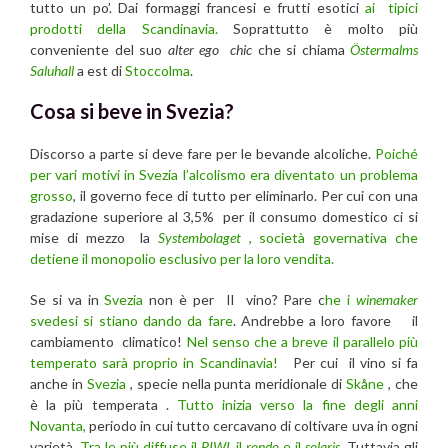
tutto un po’. Dai formaggi francesi e frutti esotici
ai tipici
prodotti della Scandinavia.
Soprattutto è molto più
conveniente del suo
alter ego
chic
che si chiama
Östermalms
Saluhall
a est di
Stoccolma
.
Cosa si beve in Svezia?
Discorso a parte si deve fare per le bevande alcoliche.
Poiché
per vari motivi in Svezia l’alcolismo era diventato un problema
grosso
, il governo fece di tutto per eliminarlo. Per cui con una
gradazione superiore al 3,5% per il consumo domestico ci si
mise di mezzo la
Systembolaget
, società governativa che
detiene il monopolio esclusivo per la loro vendita.
Se si va in
Svezia
non è per Il vino? Pare c
he i
winemaker
svedesi si stiano dando da fare
. Andrebbe a loro favore il
cambiamento climatico!
Nel senso che a breve il parallelo più
temperato sarà proprio in Scandinavia!
Per cui il vino si fa
anche in
Svezia
, specie nella punta meridionale di
Skåne
, che
è la più temperata .
Tutto inizia verso la fine degli anni
Novanta,
periodo in cui tutto cercavano di coltivare uva in ogni
varietà.
Tra le più diffuse il
PIWI
, il
rondo
e il
solaris
. Tuttavia gli