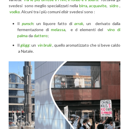
svedesi sono meglio specializzati nella
birra
,
acquavite
,
sidro
,
vodka
. Alcuni tra i più comuni
elisir
svedesi sono :
Il
punsch
: un liquore fatto di
arrak
, un derivato dalla
fermentazione di
melassa
, e d elementi del
vino di
palma
da
dattero
;
Il
glögg
:
un
vin brulè
, quello aromatizzato che si beve caldo
a Natale.