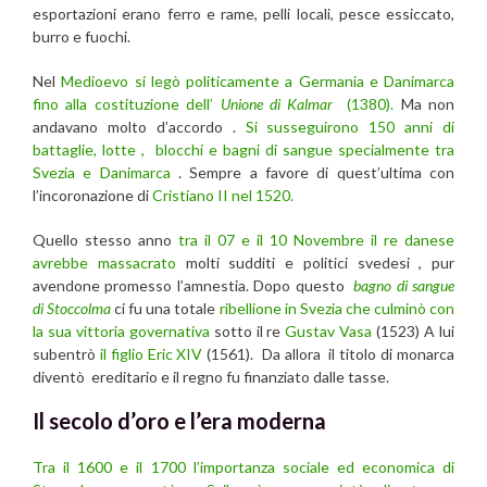
esportazioni erano ferro e rame, pelli locali, pesce essiccato,
burro e fuochi.
Nel
Medioevo si legò politicamente a Germania e Danimarca
fino alla costituzione dell’
Unione di Kalmar
(1380).
Ma non
andavano molto d’accordo .
Si susseguirono 150 anni di
battaglie, lotte , blocchi e bagni di sangue specialmente tra
Svezia e Danimarca
. Sempre a favore di quest’ultima con
l’incoronazione di
Cristiano II nel 1520.
Quello stesso anno
tra il 07 e il 10 Novembre il re danese
avrebbe massacrato
molti sudditi e politici svedesi , pur
avendone promesso l’amnestia. Dopo questo
bagno di sangue
di Stoccolma
ci fu una totale
ribellione in Svezia che culminò con
la sua vittoria governativa
sotto il re
Gustav Vasa
(1523) A lui
subentrò
il figlio Eric XIV
(1561). Da allora il titolo di monarca
diventò ereditario e il regno fu finanziato dalle tasse.
Il secolo d’oro e l’era moderna
Tra il 1600 e il 1700 l’importanza sociale ed economica di