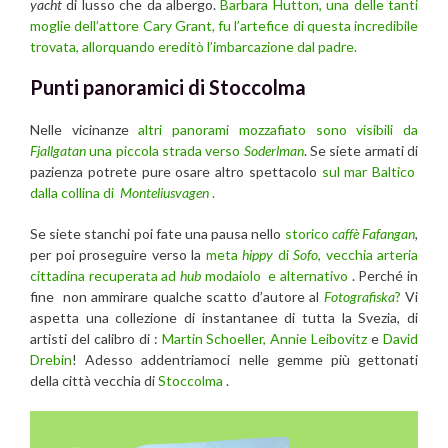
yacht
di lusso che da albergo.
Barbara Hutton, una delle tanti
moglie dell’attore Cary Grant, fu l’artefice di questa incredibile
trovata, allorquando ereditò l’imbarcazione dal padre.
Punti panoramici di Stoccolma
Nelle vicinanze
altri panorami mozzafiato sono visibili da
Fjallgatan
una piccola strada verso
Soderlman
. Se siete armati di
pazienza potrete pure osare altro spettacolo
sul mar Baltico
dalla collina di
Monteliusvagen
.
Se siete stanchi poi fate una pausa nello
storico
caffè Fafangan
,
per poi proseguire verso la
meta
hippy
di
Sofo
, vecchia arteria
cittadina recuperata ad
hub
modaiolo e alternativo
. Perché in
fine non ammirare qualche scatto d’autore al
Fotografiska
?
Vi
aspetta una collezione di instantanee di tutta la Svezia, di
artisti del calibro di :
Martin Schoeller,
Annie Leibovitz
e
David
Drebin
! Adesso addentriamoci nelle gemme più gettonati
della città vecchia di
Stoccolma
.