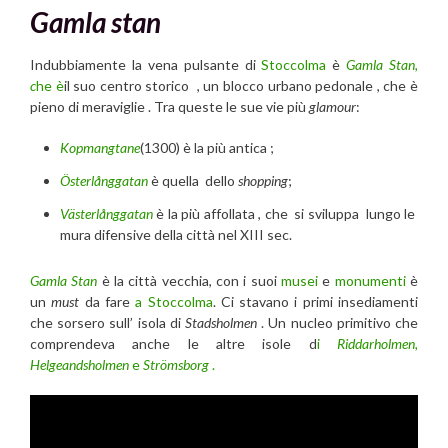
Gamla stan
Indubbiamente la vena pulsante di
Stoccolma
è
Gamla Stan,
c
he è
il suo centro storico , un blocco urbano pedonale , che è
pieno di meraviglie . Tra queste le sue vie più
glamour
:
Kopmangtane
(1300) è la più antica ;
Österlånggatan
è quella dello
shopping
;
Västerlånggatan
è la più affollata , che si sviluppa lungo le
mura difensive della città nel XIII sec.
Gamla Stan
è la città vecchia, con i suoi
musei
e
monumenti
è
un
must
da fare
a Stoccolma
. Ci stavano i primi insediamenti
che sorsero sull’ isola di
Stadsholmen
. Un nucleo primitivo che
comprendeva anche le altre isole d
i
Riddarholmen,
Helgeandsholmen
e
Strömsborg
.