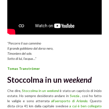
“Percorre il suo cammino
Il grande gabbiano dal dorso nero,
Timoniere del sole.
Sotto di lui, l’acqua…”
Tomas Tranströmer
Stoccolma in un
weekend
Che dire,
Stoccolma in un
weekend
è stato un capriccio di inizio
estate. Ho sempre desiderato andare in
Svezia
, così ho fatto
le valigie e sono atterrata
all’aeroporto di
Arlanda
.
Questo
dista circa 41 km dalla capitale svedese
a cui è ben collegato