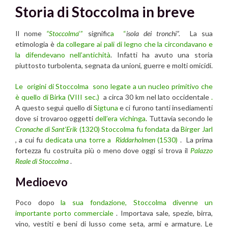
Storia di Stoccolma in breve
Il nome
“Stoccolma
‘”
signific
a “
isola dei tronchi”.
La sua
etimologia è
da collegare ai pali di legno che la circondavano e
la difendevano nell’antichità
. Infatti ha avuto una storia
piuttosto turbolenta, segnata da unioni, guerre e molti omicidi.
Le origini di Stoccolma sono legate a un nucleo primitivo che
è quello di
Birka (VIII sec.)
a circa 30 km nel lato occidentale
.
A questo seguì quello di
Sigtuna
e ci furono tanti insediamenti
dove si trovaroo oggetti
dell’era vichinga
. Tuttavia secondo le
Cronache di Sant’Erik
(1320) Stoccolma fu fondata
da
Birger Jarl
, a cui fu
dedicata una torre a
Riddarholmen
(1530)
. La prima
fortezza fu costruita più o meno dove oggi si trova il
Palazzo
Reale di Stoccolma
.
Medioevo
Poco dopo
la sua fondazione, Stoccolma divenne un
importante porto commerciale
. Importava sale, spezie, birra,
vino, vestiti e beni di lusso come seta, armi e armature. Le