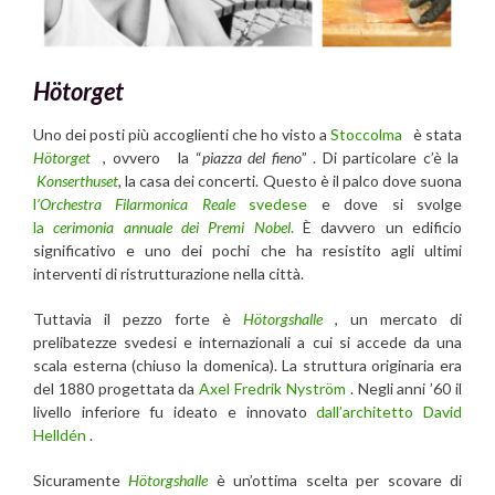
Hötorget
Uno dei posti più accoglienti che ho visto a
Stoccolma
è stata
Hötorget
, ovvero la “
piazza del fieno
” . Di particolare c’è la
Konserthuset
, la casa dei concerti. Questo è il palco dove suona
l
’Orchestra Filarmonica Reale
svedese
e dove si svolge
la
cerimonia annuale dei Premi Nobel
.
È davvero un edificio
significativo e uno dei pochi che ha resistito agli ultimi
interventi di ristrutturazione nella città.
Tuttavia il pezzo forte è
Hötorgshalle
, un mercato di
prelibatezze svedesi e internazionali a cui si accede da una
scala esterna (chiuso la domenica). La struttura originaria era
del 1880 progettata da
Axel Fredrik Nyström
. Negli anni ’60 il
livello inferiore fu ideato e innovato
dall’architetto
David
Helldén
.
Sicuramente
Hötorgshalle
è un’ottima scelta per scovare di