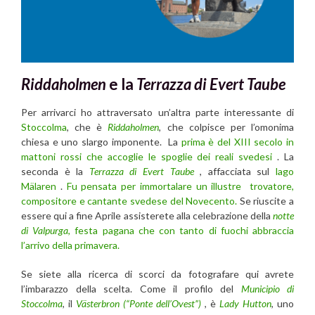
Riddaholmen
e la
Terrazza di Evert Taube
Per arrivarci ho attraversato un’altra parte interessante di
Stoccolma
, che è
Riddaholmen
, che colpisce per l’omonima
chiesa e uno slargo imponente. La
prima è del XIII secolo in
mattoni rossi che accoglie le spoglie dei reali svedesi
. La
seconda è la
Terrazza di Evert Taube
, affacciata sul
lago
Mälaren
.
Fu pensata per immortalare un illustre trovatore,
compositore e cantante svedese del Novecento.
Se riuscite a
essere qui a fine Aprile assisterete alla celebrazione della
notte
di Valpurga
, festa pagana che con tanto di fuochi abbraccia
l’arrivo della primavera.
Se siete alla ricerca di scorci da fotografare qui avrete
l’imbarazzo della scelta. Come il profilo del
Municipio di
Stoccolma
, il
Västerbron (“Ponte dell’Ovest”)
, è
Lady Hutton
, uno