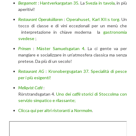
Bergamott
:
Hantverkargatan 35.
La
Svezia in tavola
, in più
aperitivi!
Restaurant Operakällaren
:
Operahuset, Karl XII:s torg.
Un
tocco di classe e di vini eccezionali per un menù che
interpretazione in chiave moderna la
gastronomia
svedese
;
Prinsen
:
Mäster Samuelsgatan 4
. La ci gente va per
mangiare e socializzare in un’atmosfera classica ma senza
pretese. Da più di un secolo!
Restaurant AG
:
Kronobergsgatan 37. Specialità di pesce
per i più esigenti!
Mellqvist Café
:
Rörstrandsgatan 4.
Uno dei
caffè
storici di Stoccolma con
servizio simpatico e rilassante;
Clicca qui per altri ristoranti a
Norrmalm
.