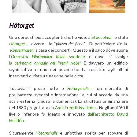
Hötorget
Uno dei posti più accoglienti che ho visto a
Stoccolma
è stata
Hötorget
, ovvero la “
piazza del fieno
” . Di particolare c’è la
Konserthuset
, la casa dei concerti. Questo è il palco dove suona
l
’Orchestra Filarmonica Reale
svedese
e dove si svolge
la
cerimonia annuale dei Premi Nobel
.
È davvero un edificio
significativo e uno dei pochi che ha resistito agli ultimi
interventi di ristrutturazione nella città.
Tuttavia il pezzo forte è
Hötorgshalle
, un mercato di
prelibatezze svedesi e internazionali a cui si accede da una
scala esterna (chiuso la domenica). La struttura originaria era
del 1880 progettata da
Axel Fredrik Nyström
. Negli anni ’60 il
livello inferiore fu ideato e innovato
dall’architetto
David
Helldén
.
Sicuramente
Hötorgshalle
è un’ottima scelta per scovare di