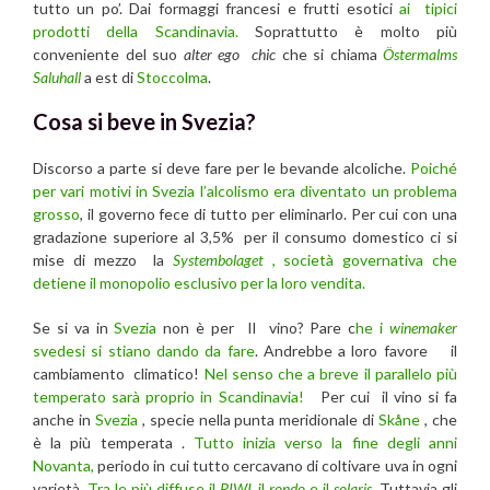
tutto un po’. Dai formaggi francesi e frutti esotici
ai tipici
prodotti della Scandinavia.
Soprattutto è molto più
conveniente del suo
alter ego
chic
che si chiama
Östermalms
Saluhall
a est di
Stoccolma
.
Cosa si beve in Svezia?
Discorso a parte si deve fare per le bevande alcoliche.
Poiché
per vari motivi in Svezia l’alcolismo era diventato un problema
grosso
, il governo fece di tutto per eliminarlo. Per cui con una
gradazione superiore al 3,5% per il consumo domestico ci si
mise di mezzo la
Systembolaget
, società governativa che
detiene il monopolio esclusivo per la loro vendita.
Se si va in
Svezia
non è per Il vino? Pare c
he i
winemaker
svedesi si stiano dando da fare
. Andrebbe a loro favore il
cambiamento climatico!
Nel senso che a breve il parallelo più
temperato sarà proprio in Scandinavia!
Per cui il vino si fa
anche in
Svezia
, specie nella punta meridionale di
Skåne
, che
è la più temperata .
Tutto inizia verso la fine degli anni
Novanta,
periodo in cui tutto cercavano di coltivare uva in ogni
varietà.
Tra le più diffuse il
PIWI
, il
rondo
e il
solaris
. Tuttavia gli