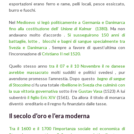
esportazioni erano ferro e rame, pelli locali, pesce essiccato,
burro e fuochi.
Nel
Medioevo si legò politicamente a Germania e Danimarca
fino alla costituzione dell’
Unione di Kalmar
(1380).
Ma non
andavano molto d’accordo .
Si susseguirono 150 anni di
battaglie, lotte , blocchi e bagni di sangue specialmente tra
Svezia e Danimarca
. Sempre a favore di quest’ultima con
l’incoronazione di
Cristiano II nel 1520.
Quello stesso anno
tra il 07 e il 10 Novembre il re danese
avrebbe massacrato
molti sudditi e politici svedesi , pur
avendone promesso l’amnestia. Dopo questo
bagno di sangue
di Stoccolma
ci fu una totale
ribellione in Svezia che culminò con
la sua vittoria governativa
sotto il re
Gustav Vasa
(1523) A lui
subentrò
il figlio Eric XIV
(1561). Da allora il titolo di monarca
diventò ereditario e il regno fu finanziato dalle tasse.
Il secolo d’oro e l’era moderna
Tra il 1600 e il 1700 l’importanza sociale ed economica di