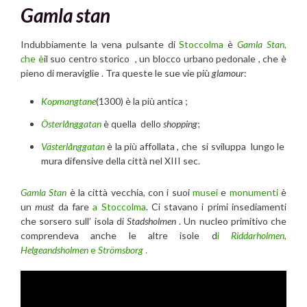
Gamla stan
Indubbiamente la vena pulsante di
Stoccolma
è
Gamla Stan,
c
he è
il suo centro storico , un blocco urbano pedonale , che è
pieno di meraviglie . Tra queste le sue vie più
glamour
:
Kopmangtane
(1300) è la più antica ;
Österlånggatan
è quella dello
shopping
;
Västerlånggatan
è la più affollata , che si sviluppa lungo le
mura difensive della città nel XIII sec.
Gamla Stan
è la città vecchia, con i suoi
musei
e
monumenti
è
un
must
da fare
a Stoccolma
. Ci stavano i primi insediamenti
che sorsero sull’ isola di
Stadsholmen
. Un nucleo primitivo che
comprendeva anche le altre isole d
i
Riddarholmen,
Helgeandsholmen
e
Strömsborg
.