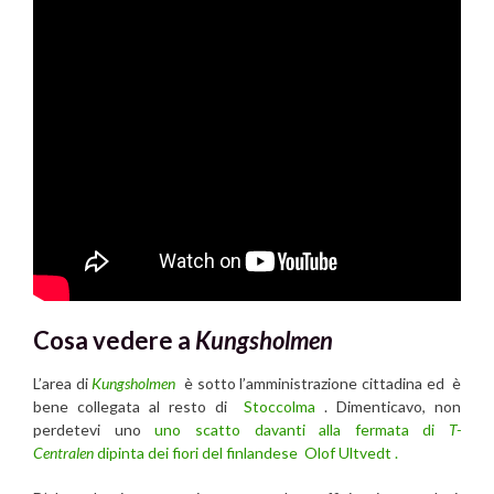
Cosa vedere a
Kungsholmen
L’area di
Kungsholmen
è sotto l’amministrazione cittadina ed è
bene collegata al resto di
Stoccolma
. Dimenticavo, non
perdetevi uno
uno scatto davanti alla fermata di
T-
Centralen
dipinta dei fiori del finlandese Olof Ultvedt
.