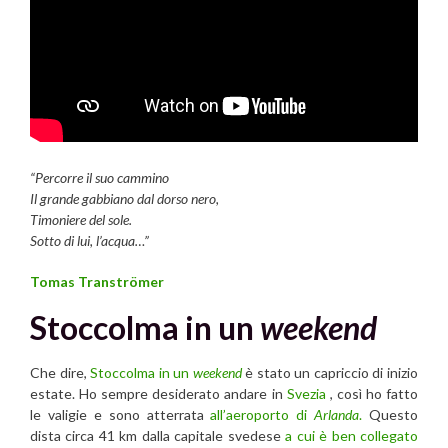
“Percorre il suo cammino
Il grande gabbiano dal dorso nero,
Timoniere del sole.
Sotto di lui, l’acqua…”
Tomas Tranströmer
Stoccolma in un
weekend
Che dire,
Stoccolma in un
weekend
è stato un capriccio di inizio
estate. Ho sempre desiderato andare in
Svezia
, così ho fatto
le valigie e sono atterrata
all’aeroporto di
Arlanda
.
Questo
dista circa 41 km dalla capitale svedese
a cui è ben collegato