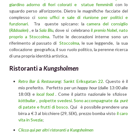
giardino adorno di fiori colorati e statue femminili
con lo
sguardo perso all’orizzonte. Dietro le magnifiche facciate del
complesso ci
sono uffici e sale di riunione per politici e
funzionari.
Tra queste spiccano: la
camera del consiglio
(
Rådssalen
)
, e la
Sala Blu
, dove si celebrano
il
premio Nobel
, nato
proprio a Stoccolma.
Tutte le decorazioni interne sono un
riferimento al passato di
Stoccolma
, le sue leggende, la sua
collocazione geografica, il suo ruolo politico, la perenne ricerca
di una propria identità artistica.
Ristoranti a
Kungsholmen
Retro Bar & Restaurang
:
Sankt Eriksgatan 22.
Questo è il
mio preferito. Perfetto per un
happy hour
(dalle 13:00 alle
18:00) e
local food
. Come il piatto nazionale le sfiziose
köttbullar
,
polpette svedesi. Sono accompagnate da
purè
di patate e frutti di bosco
. Qui è possibile prendere una
birra a € 3 al bicchiere (29,
SEK
), prezzo bomba visto
il caro
vita in Svezia
;
Clicca qui per altri ristoranti a Kungsholmen