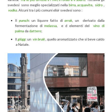
svedesi sono meglio specializzati nella
birra
,
acquavite
,
sidro
,
vodka
. Alcuni tra i più comuni
elisir
svedesi sono :
Il
punsch
: un liquore fatto di
arrak
, un derivato dalla
fermentazione di
melassa
, e d elementi del
vino di
palma
da
dattero
;
Il
glögg
:
un
vin brulè
, quello aromatizzato che si beve caldo
a Natale.