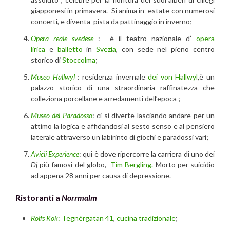
giapponesi in primavera. Si anima in estate con numerosi
concerti, e diventa pista da pattinaggio in inverno;
Opera reale svedese
: è il teatro nazionale d’
opera
lirica
e
balletto
in
Svezia
, con sede nel pieno centro
storico di
Stoccolma
;
Museo Hallwyl
:
residenza invernale
dei von Hallwyl
,
è un
palazzo storico di una straordinaria raffinatezza che
colleziona porcellane e arredamenti dell’epoca ;
Museo del Paradosso
: ci si diverte lasciando andare per un
attimo la logica e affidandosi al sesto senso e al pensiero
laterale attraverso un labirinto di giochi e paradossi vari;
Avicii Experience
: qui è dove ripercorre la carriera di uno dei
Dj
più famosi del globo,
Tim Bergling.
Morto per suicidio
ad appena 28 anni per causa di depressione.
Ristoranti a
Norrmalm
Rolfs Kök
:
Tegnérgatan 41
,
cucina tradizionale
;