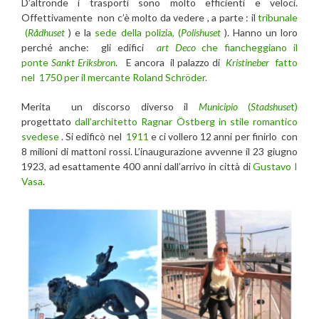
D’altronde i trasporti sono molto efficienti e veloci.
Offettivamente non c’è molto da vedere , a parte : il
tribunale
(
Rådhuset
) e la
sede della polizia, (
Polishuset
). Hanno un loro
perché anche: gli edifici
art Deco
che fiancheggiano il
ponte
Sankt Eriksbron
. E ancora il palazzo di
Kristineber
fatto
nel 1750 per il mercante Roland Schröder.
Merita un discorso diverso il
Municipio
(
Stadshuse
t)
progettato
dall’architetto Ragnar Östberg in stile romantico
svedese
. Si edificò nel
1911
e ci vollero 12 anni per finirlo con
8 milioni di mattoni rossi. L’inaugurazione avvenne il 23 giugno
1923, ad esattamente 400 anni dall’arrivo in città di
Gustavo I
Vasa
.