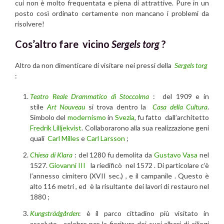
cui non è molto frequentata e piena di attrattive. Pure in un
posto così ordinato certamente non mancano i problemi da
risolvere!
Cos’altro fare vicino
Sergels torg
?
Altro da non dimenticare di visitare nei pressi della
Sergels torg
:
Teatro Reale Drammatico di Stoccolma
: del 1909 e in
stile
Art Nouveau
si trova dentro la
Casa della Cultura
.
Simbolo del
modernismo
in
Svezia
, fu fatto dall’architetto
Fredrik Lilljekvist
. Collaborarono alla sua realizzazione geni
quali
Carl Milles
e
Carl Larsson
;
Chiesa di Klara
: del 1280 fu demolita da
Gustavo Vasa
nel
1527.
Giovanni III
la riedificò nel 1572 . Di particolare c’è
l’annesso cimitero (XVII sec.) , e il campanile . Questo è
alto 116 metri , ed è la risultante dei lavori di restauro nel
1880 ;
Kungsträdgården
: è il parco cittadino più visitato in
assoluto , celebre per la fioritura dei suoi alberi di ciliegi