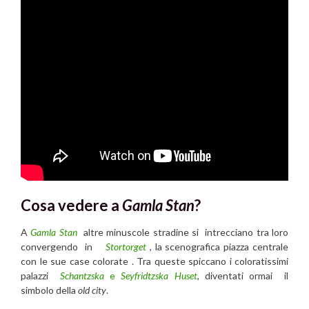
Cosa vedere a
Gamla Stan
?
A
Gamla Stan
altre minuscole stradine si intrecciano tra loro
convergendo in
Stortorget
, la scenografica piazza centrale
con le sue case colorate . Tra queste spiccano i coloratissimi
palazzi
Schantzska
e
Seyfridtzska Huset
,
diventati ormai il
simbolo della
old city
.