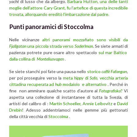
yacht
di lusso che da albergo.
Barbara Hutton, una delle tanti
moglie dell’attore Cary Grant, fu l’artefice di questa incredibile
trovata, allorquando ereditò l’imbarcazione dal padre.
Punti panoramici di Stoccolma
Nelle vicinanze
altri panorami mozzafiato sono visibili da
Fjallgatan
una piccola strada verso
Soderlman
. Se siete armati di
pazienza potrete pure osare altro spettacolo
sul mar Baltico
dalla collina di
Monteliusvagen
.
Se siete stanchi poi fate una pausa nello
storico
caffè Fafangan
,
per poi proseguire verso la
meta
hippy
di
Sofo
, vecchia arteria
cittadina recuperata ad
hub
modaiolo e alternativo
. Perché in
fine non ammirare qualche scatto d’autore al
Fotografiska
?
Vi
aspetta una collezione di instantanee di tutta la Svezia, di
artisti del calibro di :
Martin Schoeller,
Annie Leibovitz
e
David
Drebin
! Adesso addentriamoci nelle gemme più gettonati
della città vecchia di
Stoccolma
.