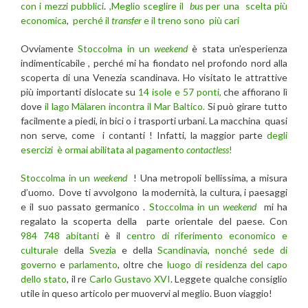
con i mezzi pubblici
.
,Meglio sceglire il
bus
per una scelta più
economica
,
perché il
transfer
e il treno sono più cari
Ovviamente
Stoccolma in un
weekend
è stata un’esperienza
indimenticabile , perché mi ha fiondato nel profondo nord alla
scoperta di una Venezia scandinava. Ho visitato le attrattive
più importanti dislocate su
14 isole e 57 ponti,
che affiorano lì
dove
il lago Mälaren incontra il Mar Baltico.
Si può girare tutto
facilmente a piedi, in bici o i trasporti urbani. La macchina quasi
non serve, come i contanti ! Infatti, la maggior parte
degli
esercizi è ormai abilitata al pagamento
contactless
!
Stoccolma in un
weekend
! Una metropoli bellissima, a misura
d’uomo. Dove ti avvolgono la modernità, la cultura, i paesaggi
e il suo passato germanico .
Stoccolma in un
weekend
mi ha
regalato la scoperta della parte orientale del paese. Con
984 748 abitanti
è il
centro di riferimento economico e
culturale
della
Svezia
e della
Scandinavia
,
nonché sede di
governo
e
parlamento
, oltre che
luogo di residenza del capo
dello stato
, il re
Carlo Gustavo XVI
. Leggete qualche consiglio
utile in queso articolo per muovervi al meglio. Buon viaggio!