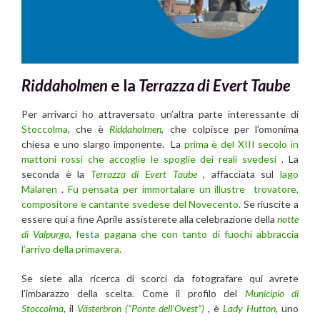
Riddaholmen
e la
Terrazza di Evert Taube
Per arrivarci ho attraversato un’altra parte interessante di
Stoccolma
, che è
Riddaholmen
, che colpisce per l’omonima
chiesa e uno slargo imponente. La
prima è del XIII secolo in
mattoni rossi che accoglie le spoglie dei reali svedesi
. La
seconda è la
Terrazza di Evert Taube
, affacciata sul
lago
Mälaren
.
Fu pensata per immortalare un illustre trovatore,
compositore e cantante svedese del Novecento.
Se riuscite a
essere qui a fine Aprile assisterete alla celebrazione della
notte
di Valpurga
, festa pagana che con tanto di fuochi abbraccia
l’arrivo della primavera.
Se siete alla ricerca di scorci da fotografare qui avrete
l’imbarazzo della scelta. Come il profilo del
Municipio di
Stoccolma
, il
Västerbron (“Ponte dell’Ovest”)
, è
Lady Hutton
, uno