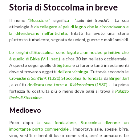
Storia di Stoccolma in breve
Il nome
“Stoccolma
‘”
signific
a “
isola dei tronchi”.
La sua
etimologia è
da collegare ai pali di legno che la circondavano e
la difendevano nell’antichità
. Infatti ha avuto una storia
piuttosto turbolenta, segnata da unioni, guerre e molti omicidi.
Le origini di Stoccolma sono legate a un nucleo primitivo che
è quello di
Birka (VIII sec.)
a circa 30 km nel lato occidentale
.
A questo seguì quello di
Sigtuna
e ci furono tanti insediamenti
dove si trovaroo oggetti
dell’era vichinga
. Tuttavia secondo le
Cronache di Sant’Erik
(1320) Stoccolma fu fondata
da
Birger Jarl
, a cui fu
dedicata una torre a
Riddarholmen
(1530)
. La prima
fortezza fu costruita più o meno dove oggi si trova il
Palazzo
Reale di Stoccolma
.
Medioevo
Poco dopo
la sua fondazione, Stoccolma divenne un
importante porto commerciale
. Importava sale, spezie, birra,
vino, vestiti e beni di lusso come seta, armi e armature. Le