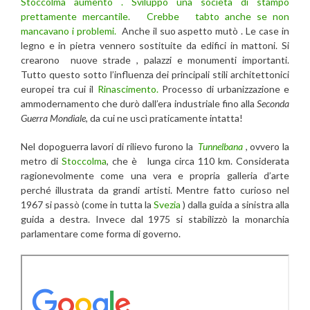
Stoccolma aumentò . Sviluppò una società di stampo
prettamente mercantile. Crebbe tabto anche se non
mancavano i problemi.
Anche il suo aspetto mutò . Le case in
legno e in pietra vennero sostituite da edifici in mattoni. Si
crearono nuove strade , palazzi e monumenti importanti.
Tutto questo sotto l’influenza dei principali stili architettonici
europei tra cui il
Rinascimento.
Processo di urbanizzazione e
ammodernamento che durò dall’era industriale fino alla
Seconda
Guerra Mondiale
, da cui ne uscì praticamente intatta!
Nel dopoguerra lavori di rilievo furono la
Tunnelbana
, ovvero la
metro di
Stoccolma
, che è lunga circa 110 km. Considerata
ragionevolmente come una vera e propria galleria d’arte
perché illustrata da grandi artisti. Mentre fatto curioso nel
1967 si passò (come in tutta la
Svezia
) dalla guida a sinistra alla
guida a destra. Invece dal 1975 si stabilizzò la monarchia
parlamentare come forma di governo.