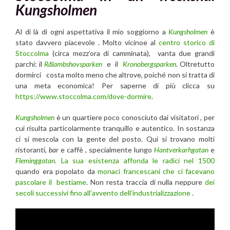
Kungsholmen
Al di là di ogni aspettativa il mio soggiorno a
Kungsholmen
è
stato davvero piacevole . Molto vicinoe al
centro storico di
Stoccolma
(circa mezz’ora di camminata), vanta due grandi
parchi: il
Rålambshovsparken
e il
Kronobergsparken
. Oltretutto
dormirci costa molto meno che altrove, poiché non si tratta di
una meta economica! Per saperne di più clicca su
https://www.stoccolma.com/dove-dormire
.
Kungsholmen
è un quartiere poco conosciuto dai visitatori
, per
cui risulta particolarmente tranquillo e autentico. In sostanza
ci si mescola con la gente del posto. Qui si trovano molti
ristoranti,
bar
e caffè , specialmente lungo
Hantverkarhgatan
e
Fleminggatan.
La sua esistenza affonda le radici nel 1500
quando era popolato da
monaci francescani che ci facevano
pascolare il bestiame
. Non resta traccia di nulla neppure
dei
secoli successivi fino all’avvento dell’industrializzazione
.