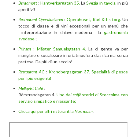
Bergamott
:
Hantverkargatan 35.
La
Svezia in tavola
, in più
aperitivi!
Restaurant Operakällaren
:
Operahuset, Karl XII:s torg.
Un
tocco di classe e di vini eccezionali per un menù che
interpretazione in chiave moderna la
gastronomia
svedese
;
Prinsen
:
Mäster Samuelsgatan 4
. La ci gente va per
mangiare e socializzare in un’atmosfera classica ma senza
pretese. Da più di un secolo!
Restaurant AG
:
Kronobergsgatan 37. Specialità di pesce
per i più esigenti!
Mellqvist Café
:
Rörstrandsgatan 4.
Uno dei
caffè
storici di Stoccolma con
servizio simpatico e rilassante;
Clicca qui per altri ristoranti a
Norrmalm
.