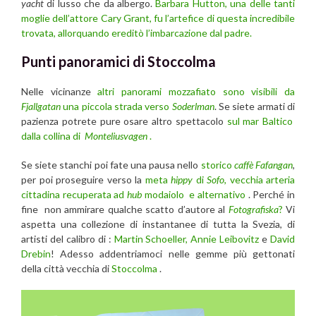
yacht
di lusso che da albergo.
Barbara Hutton, una delle tanti
moglie dell’attore Cary Grant, fu l’artefice di questa incredibile
trovata, allorquando ereditò l’imbarcazione dal padre.
Punti panoramici di Stoccolma
Nelle vicinanze
altri panorami mozzafiato sono visibili da
Fjallgatan
una piccola strada verso
Soderlman
. Se siete armati di
pazienza potrete pure osare altro spettacolo
sul mar Baltico
dalla collina di
Monteliusvagen
.
Se siete stanchi poi fate una pausa nello
storico
caffè Fafangan
,
per poi proseguire verso la
meta
hippy
di
Sofo
, vecchia arteria
cittadina recuperata ad
hub
modaiolo e alternativo
. Perché in
fine non ammirare qualche scatto d’autore al
Fotografiska
?
Vi
aspetta una collezione di instantanee di tutta la Svezia, di
artisti del calibro di :
Martin Schoeller,
Annie Leibovitz
e
David
Drebin
! Adesso addentriamoci nelle gemme più gettonati
della città vecchia di
Stoccolma
.