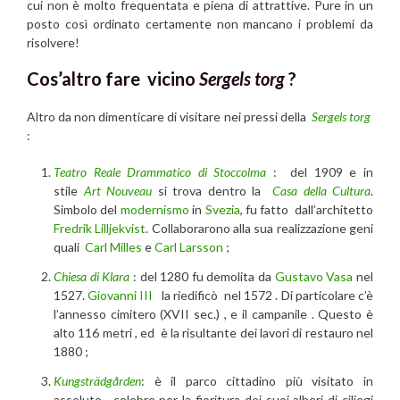
cui non è molto frequentata e piena di attrattive. Pure in un
posto così ordinato certamente non mancano i problemi da
risolvere!
Cos’altro fare vicino
Sergels torg
?
Altro da non dimenticare di visitare nei pressi della
Sergels torg
:
Teatro Reale Drammatico di Stoccolma
: del 1909 e in
stile
Art Nouveau
si trova dentro la
Casa della Cultura
.
Simbolo del
modernismo
in
Svezia
, fu fatto dall’architetto
Fredrik Lilljekvist
. Collaborarono alla sua realizzazione geni
quali
Carl Milles
e
Carl Larsson
;
Chiesa di Klara
: del 1280 fu demolita da
Gustavo Vasa
nel
1527.
Giovanni III
la riedificò nel 1572 . Di particolare c’è
l’annesso cimitero (XVII sec.) , e il campanile . Questo è
alto 116 metri , ed è la risultante dei lavori di restauro nel
1880 ;
Kungsträdgården
: è il parco cittadino più visitato in
assoluto , celebre per la fioritura dei suoi alberi di ciliegi