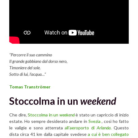
“Percorre il suo cammino
Il grande gabbiano dal dorso nero,
Timoniere del sole.
Sotto di lui, l’acqua…”
Tomas Tranströmer
Stoccolma in un
weekend
Che dire,
Stoccolma in un
weekend
è stato un capriccio di inizio
estate. Ho sempre desiderato andare in
Svezia
, così ho fatto
le valigie e sono atterrata
all’aeroporto di
Arlanda
.
Questo
dista circa 41 km dalla capitale svedese
a cui è ben collegato