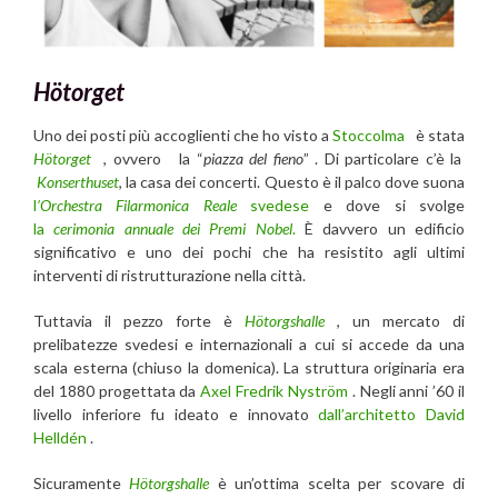
Hötorget
Uno dei posti più accoglienti che ho visto a
Stoccolma
è stata
Hötorget
, ovvero la “
piazza del fieno
” . Di particolare c’è la
Konserthuset
, la casa dei concerti. Questo è il palco dove suona
l
’Orchestra Filarmonica Reale
svedese
e dove si svolge
la
cerimonia annuale dei Premi Nobel
.
È davvero un edificio
significativo e uno dei pochi che ha resistito agli ultimi
interventi di ristrutturazione nella città.
Tuttavia il pezzo forte è
Hötorgshalle
, un mercato di
prelibatezze svedesi e internazionali a cui si accede da una
scala esterna (chiuso la domenica). La struttura originaria era
del 1880 progettata da
Axel Fredrik Nyström
. Negli anni ’60 il
livello inferiore fu ideato e innovato
dall’architetto
David
Helldén
.
Sicuramente
Hötorgshalle
è un’ottima scelta per scovare di