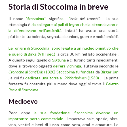
Storia di Stoccolma in breve
Il nome
“Stoccolma
‘”
signific
a “
isola dei tronchi”.
La sua
etimologia è
da collegare ai pali di legno che la circondavano e
la difendevano nell’antichità
. Infatti ha avuto una storia
piuttosto turbolenta, segnata da unioni, guerre e molti omicidi.
Le origini di Stoccolma sono legate a un nucleo primitivo che
è quello di
Birka (VIII sec.)
a circa 30 km nel lato occidentale
.
A questo seguì quello di
Sigtuna
e ci furono tanti insediamenti
dove si trovaroo oggetti
dell’era vichinga
. Tuttavia secondo le
Cronache di Sant’Erik
(1320) Stoccolma fu fondata
da
Birger Jarl
, a cui fu
dedicata una torre a
Riddarholmen
(1530)
. La prima
fortezza fu costruita più o meno dove oggi si trova il
Palazzo
Reale di Stoccolma
.
Medioevo
Poco dopo
la sua fondazione, Stoccolma divenne un
importante porto commerciale
. Importava sale, spezie, birra,
vino, vestiti e beni di lusso come seta, armi e armature. Le