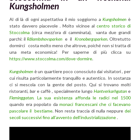
Kungsholmen
Al di là di ogni aspettativa il mio soggiorno a
Kungsholmen
è
stato davvero piacevole . Molto vicinoe al
centro storico di
Stoccolma
(circa mezz’ora di camminata), vanta due grandi
parchi: il
Rålambshovsparken
e il
Kronobergsparken
. Oltretutto
dormirci costa molto meno che altrove, poiché non si tratta di
una meta economica! Per saperne di più clicca su
https://www.stoccolma.com/dove-dormire
.
Kungsholmen
è un quartiere poco conosciuto dai visitatori
, per
cui risulta particolarmente tranquillo e autentico. In sostanza
ci si mescola con la gente del posto. Qui si trovano molti
ristoranti,
bar
e caffè , specialmente lungo
Hantverkarhgatan
e
Fleminggatan.
La sua esistenza affonda le radici nel 1500
quando era popolato da
monaci francescani che ci facevano
pascolare il bestiame
. Non resta traccia di nulla neppure
dei
secoli successivi fino all’avvento dell’industrializzazione
.