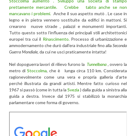
Stoccolma aumentò . Sviluppò una società di stampo
prettamente mercantile. Crebbe tabto anche se non
mancavano i problemi.
Anche il suo aspetto mutò . Le case in
legno e in pietra vennero sostituite da edifici in mattoni. Si
crearono nuove strade , palazzi e monumenti importanti.
Tutto questo sotto l’influenza dei principali stili architettonici
europei tra cui il
Rinascimento.
Processo di urbanizzazione e
ammodernamento che durò dall’era industriale fino alla
Seconda
Guerra Mondiale
, da cui ne uscì praticamente intatta!
Nel dopoguerra lavori di rilievo furono la
Tunnelbana
, ovvero la
metro di
Stoccolma
, che è lunga circa 110 km. Considerata
ragionevolmente come una vera e propria galleria d’arte
perché illustrata da grandi artisti. Mentre fatto curioso nel
1967 si passò (come in tutta la
Svezia
) dalla guida a sinistra alla
guida a destra. Invece dal 1975 si stabilizzò la monarchia
parlamentare come forma di governo.