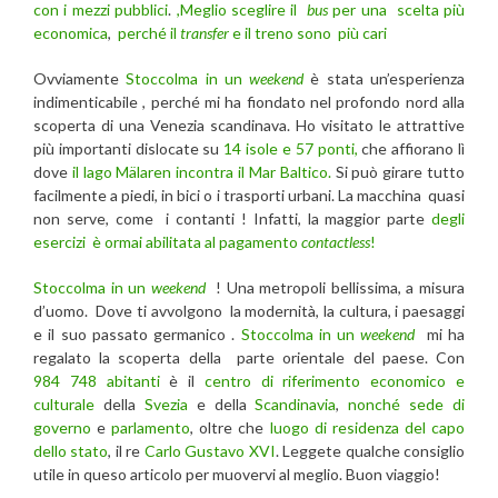
con i mezzi pubblici
.
,Meglio sceglire il
bus
per una scelta più
economica
,
perché il
transfer
e il treno sono più cari
Ovviamente
Stoccolma in un
weekend
è stata un’esperienza
indimenticabile , perché mi ha fiondato nel profondo nord alla
scoperta di una Venezia scandinava. Ho visitato le attrattive
più importanti dislocate su
14 isole e 57 ponti,
che affiorano lì
dove
il lago Mälaren incontra il Mar Baltico.
Si può girare tutto
facilmente a piedi, in bici o i trasporti urbani. La macchina quasi
non serve, come i contanti ! Infatti, la maggior parte
degli
esercizi è ormai abilitata al pagamento
contactless
!
Stoccolma in un
weekend
! Una metropoli bellissima, a misura
d’uomo. Dove ti avvolgono la modernità, la cultura, i paesaggi
e il suo passato germanico .
Stoccolma in un
weekend
mi ha
regalato la scoperta della parte orientale del paese. Con
984 748 abitanti
è il
centro di riferimento economico e
culturale
della
Svezia
e della
Scandinavia
,
nonché sede di
governo
e
parlamento
, oltre che
luogo di residenza del capo
dello stato
, il re
Carlo Gustavo XVI
. Leggete qualche consiglio
utile in queso articolo per muovervi al meglio. Buon viaggio!