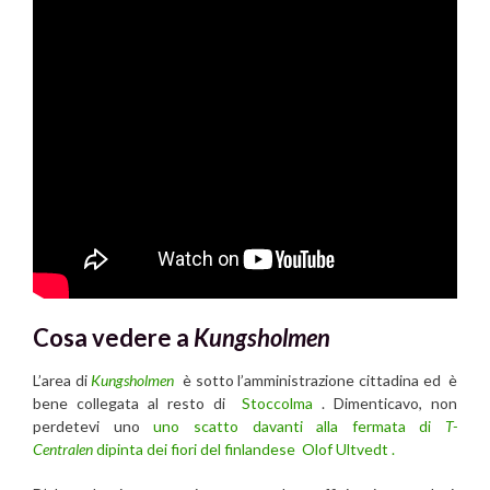
Cosa vedere a
Kungsholmen
L’area di
Kungsholmen
è sotto l’amministrazione cittadina ed è
bene collegata al resto di
Stoccolma
. Dimenticavo, non
perdetevi uno
uno scatto davanti alla fermata di
T-
Centralen
dipinta dei fiori del finlandese Olof Ultvedt
.