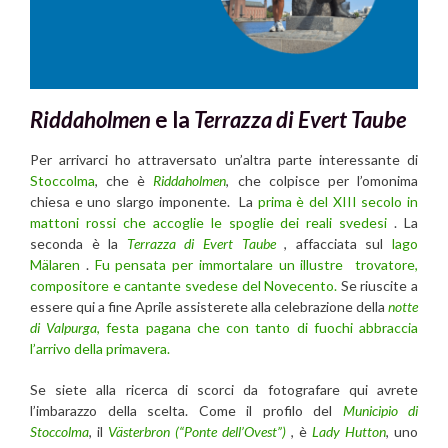
Riddaholmen
e la
Terrazza di Evert Taube
Per arrivarci ho attraversato un’altra parte interessante di
Stoccolma
, che è
Riddaholmen
, che colpisce per l’omonima
chiesa e uno slargo imponente. La
prima è del XIII secolo in
mattoni rossi che accoglie le spoglie dei reali svedesi
. La
seconda è la
Terrazza di Evert Taube
, affacciata sul
lago
Mälaren
.
Fu pensata per immortalare un illustre trovatore,
compositore e cantante svedese del Novecento.
Se riuscite a
essere qui a fine Aprile assisterete alla celebrazione della
notte
di Valpurga
, festa pagana che con tanto di fuochi abbraccia
l’arrivo della primavera.
Se siete alla ricerca di scorci da fotografare qui avrete
l’imbarazzo della scelta. Come il profilo del
Municipio di
Stoccolma
, il
Västerbron (“Ponte dell’Ovest”)
, è
Lady Hutton
, uno