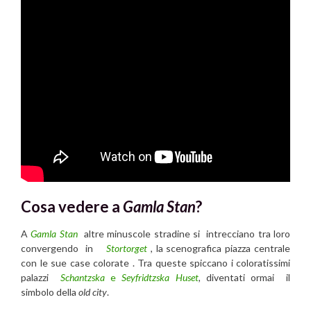
Cosa vedere a
Gamla Stan
?
A
Gamla Stan
altre minuscole stradine si intrecciano tra loro
convergendo in
Stortorget
, la scenografica piazza centrale
con le sue case colorate . Tra queste spiccano i coloratissimi
palazzi
Schantzska
e
Seyfridtzska Huset
,
diventati ormai il
simbolo della
old city
.