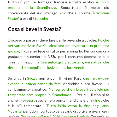
tutto un po’. Dai formaggi francesi e frutti esotici
ai tipici
prodotti della Scandinavia.
Soprattutto è molto più
conveniente del suo
alter ego
chic
che si chiama
Östermalms
Saluhall
a est di
Stoccolma
.
Cosa si beve in Svezia?
Discorso a parte si deve fare per le bevande alcoliche.
Poiché
per vari motivi in Svezia l’alcolismo era diventato un problema
grosso
, il governo fece di tutto per eliminarlo. Per cui con una
gradazione superiore al 3,5% per il consumo domestico ci si
mise di mezzo la
Systembolaget
, società governativa che
detiene il monopolio esclusivo per la loro vendita.
Se si va in
Svezia
non è per Il vino? Pare c
he i
winemaker
svedesi si stiano dando da fare
. Andrebbe a loro favore il
cambiamento climatico!
Nel senso che a breve il parallelo più
temperato sarà proprio in Scandinavia!
Per cui il vino si fa
anche in
Svezia
, specie nella punta meridionale di
Skåne
, che
è la più temperata .
Tutto inizia verso la fine degli anni
Novanta,
periodo in cui tutto cercavano di coltivare uva in ogni
varietà.
Tra le più diffuse il
PIWI
, il
rondo
e il
solaris
. Tuttavia gli