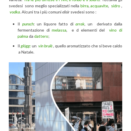
svedesi sono meglio specializzati nella
birra
,
acquavite
,
sidro
,
vodka
. Alcuni tra i più comuni
elisir
svedesi sono :
Il
punsch
: un liquore fatto di
arrak
, un derivato dalla
fermentazione di
melassa
, e d elementi del
vino di
palma
da
dattero
;
Il
glögg
:
un
vin brulè
, quello aromatizzato che si beve caldo
a Natale.