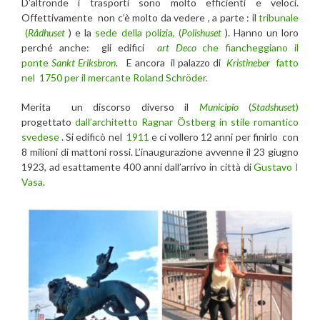
D’altronde i trasporti sono molto efficienti e veloci.
Offettivamente non c’è molto da vedere , a parte : il
tribunale
(
Rådhuset
) e la
sede della polizia, (
Polishuset
). Hanno un loro
perché anche: gli edifici
art Deco
che fiancheggiano il
ponte
Sankt Eriksbron
. E ancora il palazzo di
Kristineber
fatto
nel 1750 per il mercante Roland Schröder.
Merita un discorso diverso il
Municipio
(
Stadshuse
t)
progettato
dall’architetto Ragnar Östberg in stile romantico
svedese
. Si edificò nel
1911
e ci vollero 12 anni per finirlo con
8 milioni di mattoni rossi. L’inaugurazione avvenne il 23 giugno
1923, ad esattamente 400 anni dall’arrivo in città di
Gustavo I
Vasa
.