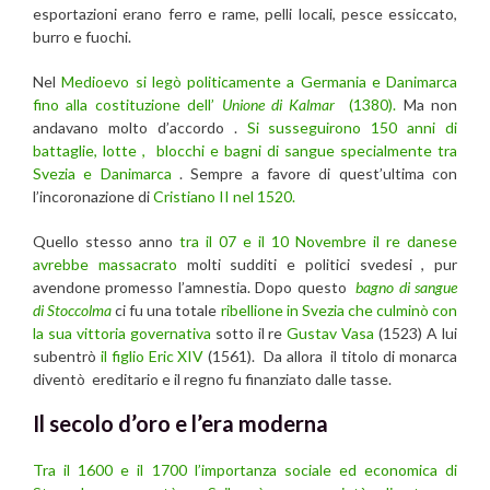
esportazioni erano ferro e rame, pelli locali, pesce essiccato,
burro e fuochi.
Nel
Medioevo si legò politicamente a Germania e Danimarca
fino alla costituzione dell’
Unione di Kalmar
(1380).
Ma non
andavano molto d’accordo .
Si susseguirono 150 anni di
battaglie, lotte , blocchi e bagni di sangue specialmente tra
Svezia e Danimarca
. Sempre a favore di quest’ultima con
l’incoronazione di
Cristiano II nel 1520.
Quello stesso anno
tra il 07 e il 10 Novembre il re danese
avrebbe massacrato
molti sudditi e politici svedesi , pur
avendone promesso l’amnestia. Dopo questo
bagno di sangue
di Stoccolma
ci fu una totale
ribellione in Svezia che culminò con
la sua vittoria governativa
sotto il re
Gustav Vasa
(1523) A lui
subentrò
il figlio Eric XIV
(1561). Da allora il titolo di monarca
diventò ereditario e il regno fu finanziato dalle tasse.
Il secolo d’oro e l’era moderna
Tra il 1600 e il 1700 l’importanza sociale ed economica di