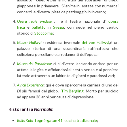
giapponesi in primavera. Si anima in estate con numerosi
concerti, e diventa pista da pattinaggio in inverno;
Opera reale svedese
: è il teatro nazionale d’
opera
lirica
e
balletto
in
Svezia
, con sede nel pieno centro
storico di
Stoccolma
;
Museo Hallwyl
:
residenza invernale
dei von Hallwyl
,
è un
palazzo storico di una straordinaria raffinatezza che
colleziona porcellane e arredamenti dell’epoca ;
Museo del Paradosso
: ci si diverte lasciando andare per un
attimo la logica e affidandosi al sesto senso e al pensiero
laterale attraverso un labirinto di giochi e paradossi vari;
Avicii Experience
: qui è dove ripercorre la carriera di uno dei
Dj
più famosi del globo,
Tim Bergling.
Morto per suicidio
ad appena 28 anni per causa di depressione.
Ristoranti a
Norrmalm
Rolfs Kök
:
Tegnérgatan 41
,
cucina tradizionale
;