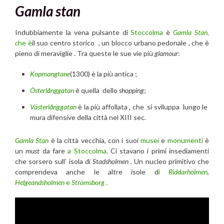
Gamla stan
Indubbiamente la vena pulsante di
Stoccolma
è
Gamla Stan,
c
he è
il suo centro storico , un blocco urbano pedonale , che è
pieno di meraviglie . Tra queste le sue vie più
glamour
:
Kopmangtane
(1300) è la più antica ;
Österlånggatan
è quella dello
shopping
;
Västerlånggatan
è la più affollata , che si sviluppa lungo le
mura difensive della città nel XIII sec.
Gamla Stan
è la città vecchia, con i suoi
musei
e
monumenti
è
un
must
da fare
a Stoccolma
. Ci stavano i primi insediamenti
che sorsero sull’ isola di
Stadsholmen
. Un nucleo primitivo che
comprendeva anche le altre isole d
i
Riddarholmen,
Helgeandsholmen
e
Strömsborg
.