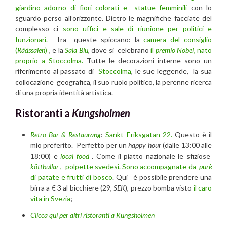
giardino adorno di fiori colorati e statue femminili
con lo
sguardo perso all’orizzonte. Dietro le magnifiche facciate del
complesso ci
sono uffici e sale di riunione per politici e
funzionari.
Tra queste spiccano: la
camera del consiglio
(
Rådssalen
)
, e la
Sala Blu
, dove si celebrano
il
premio Nobel
, nato
proprio a Stoccolma.
Tutte le decorazioni interne sono un
riferimento al passato di
Stoccolma
, le sue leggende, la sua
collocazione geografica, il suo ruolo politico, la perenne ricerca
di una propria identità artistica.
Ristoranti a
Kungsholmen
Retro Bar & Restaurang
:
Sankt Eriksgatan 22.
Questo è il
mio preferito. Perfetto per un
happy hour
(dalle 13:00 alle
18:00) e
local food
. Come il piatto nazionale le sfiziose
köttbullar
,
polpette svedesi. Sono accompagnate da
purè
di patate e frutti di bosco
. Qui è possibile prendere una
birra a € 3 al bicchiere (29,
SEK
), prezzo bomba visto
il caro
vita in Svezia
;
Clicca qui per altri ristoranti a Kungsholmen