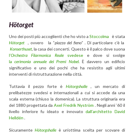
Hötorget
Uno dei posti più accoglienti che ho visto a
Stoccolma
è stata
Hötorget
, ovvero la “
piazza del fieno
” . Di particolare c’è la
Konserthuset
, la casa dei concerti. Questo è il palco dove suona
l
’Orchestra Filarmonica Reale
svedese
e dove si svolge
la
cerimonia annuale dei Premi Nobel
.
È davvero un edificio
significativo e uno dei pochi che ha resistito agli ultimi
interventi di ristrutturazione nella città.
Tuttavia il pezzo forte è
Hötorgshalle
, un mercato di
prelibatezze svedesi e internazionali a cui si accede da una
scala esterna (chiuso la domenica). La struttura originaria era
del 1880 progettata da
Axel Fredrik Nyström
. Negli anni ’60 il
livello inferiore fu ideato e innovato
dall’architetto
David
Helldén
.
Sicuramente
Hötorgshalle
è un’ottima scelta per scovare di