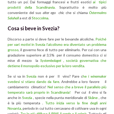
tutto un po’. Dai formaggi francesi e frutti esotici
ai tipici
prodotti della Scandinavia.
Soprattutto è molto più
conveniente del suo
alter ego
chic
che si chiama
Östermalms
Saluhall
a est di
Stoccolma
.
Cosa si beve in Svezia?
Discorso a parte si deve fare per le bevande alcoliche.
Poiché
per vari motivi in Svezia l’alcolismo era diventato un problema
grosso
, il governo fece di tutto per eliminarlo. Per cui con una
gradazione superiore al 3,5% per il consumo domestico ci si
mise di mezzo la
Systembolaget
, società governativa che
detiene il monopolio esclusivo per la loro vendita.
Se si va in
Svezia
non è per Il vino? Pare c
he i
winemaker
svedesi si stiano dando da fare
. Andrebbe a loro favore il
cambiamento climatico!
Nel senso che a breve il parallelo più
temperato sarà proprio in Scandinavia!
Per cui il vino si fa
anche in
Svezia
, specie nella punta meridionale di
Skåne
, che
è la più temperata .
Tutto inizia verso la fine degli anni
Novanta,
periodo in cui tutto cercavano di coltivare uva in ogni
varietà.
Tra le più diffuse il
PIWI
, il
rondo
e il
solaris
. Tuttavia gli