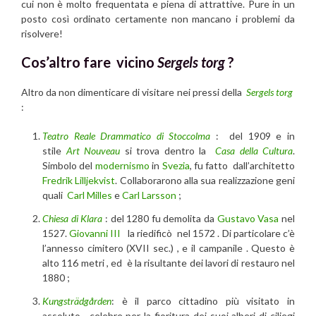
cui non è molto frequentata e piena di attrattive. Pure in un
posto così ordinato certamente non mancano i problemi da
risolvere!
Cos’altro fare vicino
Sergels torg
?
Altro da non dimenticare di visitare nei pressi della
Sergels torg
:
Teatro Reale Drammatico di Stoccolma
: del 1909 e in
stile
Art Nouveau
si trova dentro la
Casa della Cultura
.
Simbolo del
modernismo
in
Svezia
, fu fatto dall’architetto
Fredrik Lilljekvist
. Collaborarono alla sua realizzazione geni
quali
Carl Milles
e
Carl Larsson
;
Chiesa di Klara
: del 1280 fu demolita da
Gustavo Vasa
nel
1527.
Giovanni III
la riedificò nel 1572 . Di particolare c’è
l’annesso cimitero (XVII sec.) , e il campanile . Questo è
alto 116 metri , ed è la risultante dei lavori di restauro nel
1880 ;
Kungsträdgården
: è il parco cittadino più visitato in
assoluto , celebre per la fioritura dei suoi alberi di ciliegi