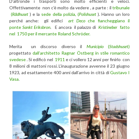
D’altronde i trasporti sono molto efficienti e veloci.
Offettivamente non c’è molto da vedere , a parte : il
tribunale
(
Rådhuset
) e la
sede della polizia, (
Polishuset
). Hanno un loro
perché anche: gli edifici
art Deco
che fiancheggiano il
ponte
Sankt Eriksbron
. E ancora il palazzo di
Kristineber
fatto
nel 1750 per il mercante Roland Schröder.
Merita un discorso diverso il
Municipio
(
Stadshuse
t)
progettato
dall’architetto Ragnar Östberg in stile romantico
svedese
. Si edificò nel
1911
e ci vollero 12 anni per finirlo con
8 milioni di mattoni rossi. L’inaugurazione avvenne il 23 giugno
1923, ad esattamente 400 anni dall’arrivo in città di
Gustavo I
Vasa
.