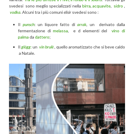
svedesi sono meglio specializzati nella
birra
,
acquavite
,
sidro
,
vodka
. Alcuni tra i più comuni
elisir
svedesi sono :
Il
punsch
: un liquore fatto di
arrak
, un derivato dalla
fermentazione di
melassa
, e d elementi del
vino di
palma
da
dattero
;
Il
glögg
:
un
vin brulè
, quello aromatizzato che si beve caldo
a Natale.