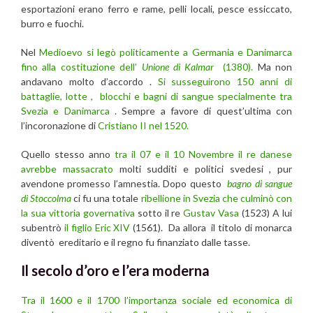
esportazioni erano ferro e rame, pelli locali, pesce essiccato,
burro e fuochi.
Nel
Medioevo si legò politicamente a Germania e Danimarca
fino alla costituzione dell’
Unione di Kalmar
(1380).
Ma non
andavano molto d’accordo .
Si susseguirono 150 anni di
battaglie, lotte , blocchi e bagni di sangue specialmente tra
Svezia e Danimarca
. Sempre a favore di quest’ultima con
l’incoronazione di
Cristiano II nel 1520.
Quello stesso anno
tra il 07 e il 10 Novembre il re danese
avrebbe massacrato
molti sudditi e politici svedesi , pur
avendone promesso l’amnestia. Dopo questo
bagno di sangue
di Stoccolma
ci fu una totale
ribellione in Svezia che culminò con
la sua vittoria governativa
sotto il re
Gustav Vasa
(1523) A lui
subentrò
il figlio Eric XIV
(1561). Da allora il titolo di monarca
diventò ereditario e il regno fu finanziato dalle tasse.
Il secolo d’oro e l’era moderna
Tra il 1600 e il 1700 l’importanza sociale ed economica di