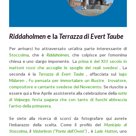
Riddaholmen
e la
Terrazza di Evert Taube
Per arrivarci ho attraversato un’altra parte interessante di
Stoccolma
, che è
Riddaholmen
, che colpisce per l’omonima
chiesa e uno slargo imponente. La
prima è del XIII secolo in
mattoni rossi che accoglie le spoglie dei reali svedesi
. La
seconda è la
Terrazza di Evert Taube
, affacciata sul
lago
Mälaren
.
Fu pensata per immortalare un illustre trovatore,
compositore e cantante svedese del Novecento.
Se riuscite a
essere qui a fine Aprile assisterete alla celebrazione della
notte
di Valpurga
, festa pagana che con tanto di fuochi abbraccia
l’arrivo della primavera.
Se siete alla ricerca di scorci da fotografare qui avrete
l’imbarazzo della scelta. Come il profilo del
Municipio di
Stoccolma
, il
Västerbron (“Ponte dell’Ovest”)
, è
Lady Hutton
, uno