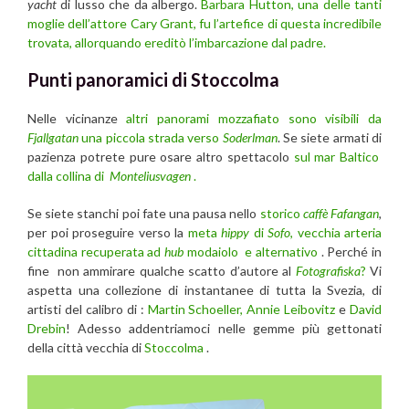
yacht
di lusso che da albergo.
Barbara Hutton, una delle tanti
moglie dell’attore Cary Grant, fu l’artefice di questa incredibile
trovata, allorquando ereditò l’imbarcazione dal padre.
Punti panoramici di Stoccolma
Nelle vicinanze
altri panorami mozzafiato sono visibili da
Fjallgatan
una piccola strada verso
Soderlman
. Se siete armati di
pazienza potrete pure osare altro spettacolo
sul mar Baltico
dalla collina di
Monteliusvagen
.
Se siete stanchi poi fate una pausa nello
storico
caffè Fafangan
,
per poi proseguire verso la
meta
hippy
di
Sofo
, vecchia arteria
cittadina recuperata ad
hub
modaiolo e alternativo
. Perché in
fine non ammirare qualche scatto d’autore al
Fotografiska
?
Vi
aspetta una collezione di instantanee di tutta la Svezia, di
artisti del calibro di :
Martin Schoeller,
Annie Leibovitz
e
David
Drebin
! Adesso addentriamoci nelle gemme più gettonati
della città vecchia di
Stoccolma
.