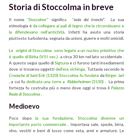
Storia di Stoccolma in breve
Il nome
“Stoccolma
‘”
signific
a “
isola dei tronchi”.
La sua
etimologia è
da collegare ai pali di legno che la circondavano e
la difendevano nell’antichità
. Infatti ha avuto una storia
piuttosto turbolenta, segnata da unioni, guerre e molti omicidi.
Le origini di Stoccolma sono legate a un nucleo primitivo che
è quello di
Birka (VIII sec.)
a circa 30 km nel lato occidentale
.
A questo seguì quello di
Sigtuna
e ci furono tanti insediamenti
dove si trovaroo oggetti
dell’era vichinga
. Tuttavia secondo le
Cronache di Sant’Erik
(1320) Stoccolma fu fondata
da
Birger Jarl
, a cui fu
dedicata una torre a
Riddarholmen
(1530)
. La prima
fortezza fu costruita più o meno dove oggi si trova il
Palazzo
Reale di Stoccolma
.
Medioevo
Poco dopo
la sua fondazione, Stoccolma divenne un
importante porto commerciale
. Importava sale, spezie, birra,
vino, vestiti e beni di lusso come seta, armi e armature. Le