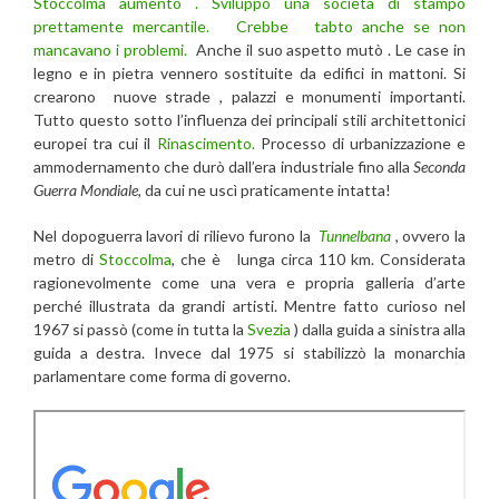
Stoccolma aumentò . Sviluppò una società di stampo
prettamente mercantile. Crebbe tabto anche se non
mancavano i problemi.
Anche il suo aspetto mutò . Le case in
legno e in pietra vennero sostituite da edifici in mattoni. Si
crearono nuove strade , palazzi e monumenti importanti.
Tutto questo sotto l’influenza dei principali stili architettonici
europei tra cui il
Rinascimento.
Processo di urbanizzazione e
ammodernamento che durò dall’era industriale fino alla
Seconda
Guerra Mondiale
, da cui ne uscì praticamente intatta!
Nel dopoguerra lavori di rilievo furono la
Tunnelbana
, ovvero la
metro di
Stoccolma
, che è lunga circa 110 km. Considerata
ragionevolmente come una vera e propria galleria d’arte
perché illustrata da grandi artisti. Mentre fatto curioso nel
1967 si passò (come in tutta la
Svezia
) dalla guida a sinistra alla
guida a destra. Invece dal 1975 si stabilizzò la monarchia
parlamentare come forma di governo.