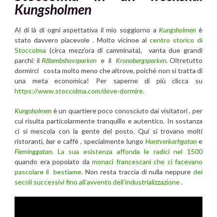
Kungsholmen
Al di là di ogni aspettativa il mio soggiorno a
Kungsholmen
è
stato davvero piacevole . Molto vicinoe al
centro storico di
Stoccolma
(circa mezz’ora di camminata), vanta due grandi
parchi: il
Rålambshovsparken
e il
Kronobergsparken
. Oltretutto
dormirci costa molto meno che altrove, poiché non si tratta di
una meta economica! Per saperne di più clicca su
https://www.stoccolma.com/dove-dormire
.
Kungsholmen
è un quartiere poco conosciuto dai visitatori
, per
cui risulta particolarmente tranquillo e autentico. In sostanza
ci si mescola con la gente del posto. Qui si trovano molti
ristoranti,
bar
e caffè , specialmente lungo
Hantverkarhgatan
e
Fleminggatan.
La sua esistenza affonda le radici nel 1500
quando era popolato da
monaci francescani che ci facevano
pascolare il bestiame
. Non resta traccia di nulla neppure
dei
secoli successivi fino all’avvento dell’industrializzazione
.