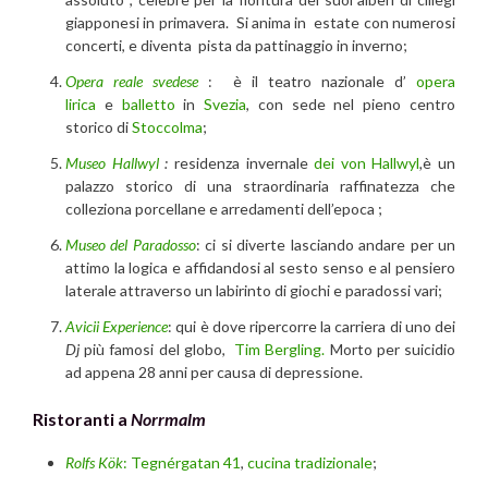
giapponesi in primavera. Si anima in estate con numerosi
concerti, e diventa pista da pattinaggio in inverno;
Opera reale svedese
: è il teatro nazionale d’
opera
lirica
e
balletto
in
Svezia
, con sede nel pieno centro
storico di
Stoccolma
;
Museo Hallwyl
:
residenza invernale
dei von Hallwyl
,
è un
palazzo storico di una straordinaria raffinatezza che
colleziona porcellane e arredamenti dell’epoca ;
Museo del Paradosso
: ci si diverte lasciando andare per un
attimo la logica e affidandosi al sesto senso e al pensiero
laterale attraverso un labirinto di giochi e paradossi vari;
Avicii Experience
: qui è dove ripercorre la carriera di uno dei
Dj
più famosi del globo,
Tim Bergling.
Morto per suicidio
ad appena 28 anni per causa di depressione.
Ristoranti a
Norrmalm
Rolfs Kök
:
Tegnérgatan 41
,
cucina tradizionale
;