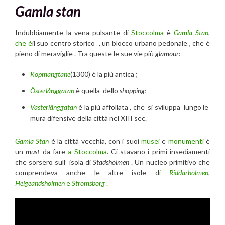
Gamla stan
Indubbiamente la vena pulsante di
Stoccolma
è
Gamla Stan,
c
he è
il suo centro storico , un blocco urbano pedonale , che è
pieno di meraviglie . Tra queste le sue vie più
glamour
:
Kopmangtane
(1300) è la più antica ;
Österlånggatan
è quella dello
shopping
;
Västerlånggatan
è la più affollata , che si sviluppa lungo le
mura difensive della città nel XIII sec.
Gamla Stan
è la città vecchia, con i suoi
musei
e
monumenti
è
un
must
da fare
a Stoccolma
. Ci stavano i primi insediamenti
che sorsero sull’ isola di
Stadsholmen
. Un nucleo primitivo che
comprendeva anche le altre isole d
i
Riddarholmen,
Helgeandsholmen
e
Strömsborg
.