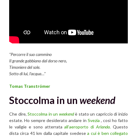
“Percorre il suo cammino
Il grande gabbiano dal dorso nero,
Timoniere del sole.
Sotto di lui, l’acqua…”
Tomas Tranströmer
Stoccolma in un
weekend
Che dire,
Stoccolma in un
weekend
è stato un capriccio di inizio
estate. Ho sempre desiderato andare in
Svezia
, così ho fatto
le valigie e sono atterrata
all’aeroporto di
Arlanda
.
Questo
dista circa 41 km dalla capitale svedese
a cui è ben collegato