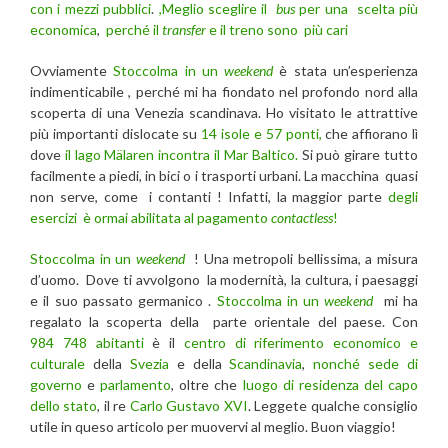
con i mezzi pubblici
.
,Meglio sceglire il
bus
per una scelta più
economica
,
perché il
transfer
e il treno sono più cari
Ovviamente
Stoccolma in un
weekend
è stata un’esperienza
indimenticabile , perché mi ha fiondato nel profondo nord alla
scoperta di una Venezia scandinava. Ho visitato le attrattive
più importanti dislocate su
14 isole e 57 ponti,
che affiorano lì
dove
il lago Mälaren incontra il Mar Baltico.
Si può girare tutto
facilmente a piedi, in bici o i trasporti urbani. La macchina quasi
non serve, come i contanti ! Infatti, la maggior parte
degli
esercizi è ormai abilitata al pagamento
contactless
!
Stoccolma in un
weekend
! Una metropoli bellissima, a misura
d’uomo. Dove ti avvolgono la modernità, la cultura, i paesaggi
e il suo passato germanico .
Stoccolma in un
weekend
mi ha
regalato la scoperta della parte orientale del paese. Con
984 748 abitanti
è il
centro di riferimento economico e
culturale
della
Svezia
e della
Scandinavia
,
nonché sede di
governo
e
parlamento
, oltre che
luogo di residenza del capo
dello stato
, il re
Carlo Gustavo XVI
. Leggete qualche consiglio
utile in queso articolo per muovervi al meglio. Buon viaggio!