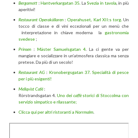
Bergamott
:
Hantverkargatan 35.
La
Svezia in tavola
, in più
aperitivi!
Restaurant Operakällaren
:
Operahuset, Karl XII:s torg.
Un
tocco di classe e di vini eccezionali per un menù che
interpretazione in chiave moderna la
gastronomia
svedese
;
Prinsen
:
Mäster Samuelsgatan 4
. La ci gente va per
mangiare e socializzare in un’atmosfera classica ma senza
pretese. Da più di un secolo!
Restaurant AG
:
Kronobergsgatan 37. Specialità di pesce
per i più esigenti!
Mellqvist Café
:
Rörstrandsgatan 4.
Uno dei
caffè
storici di Stoccolma con
servizio simpatico e rilassante;
Clicca qui per altri ristoranti a
Norrmalm
.