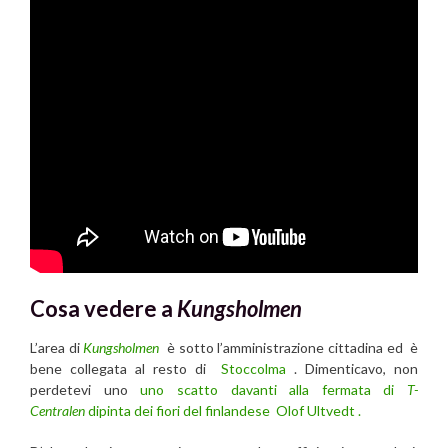
Cosa vedere a
Kungsholmen
L’area di
Kungsholmen
è sotto l’amministrazione cittadina ed è
bene collegata al resto di
Stoccolma
. Dimenticavo, non
perdetevi uno
uno scatto davanti alla fermata di
T-
Centralen
dipinta dei fiori del finlandese Olof Ultvedt
.