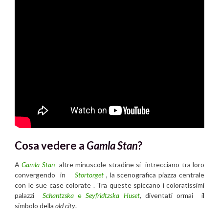
Cosa vedere a
Gamla Stan
?
A
Gamla Stan
altre minuscole stradine si intrecciano tra loro
convergendo in
Stortorget
, la scenografica piazza centrale
con le sue case colorate . Tra queste spiccano i coloratissimi
palazzi
Schantzska
e
Seyfridtzska Huset
,
diventati ormai il
simbolo della
old city
.