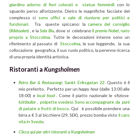
giardino adorno di fiori colorati e statue femminili
con lo
sguardo perso all’orizzonte. Dietro le magnifiche facciate del
complesso ci
sono uffici e sale di riunione per politici e
funzionari.
Tra queste spiccano: la
camera del consiglio
(
Rådssalen
)
, e la
Sala Blu
, dove si celebrano
il
premio Nobel
, nato
proprio a Stoccolma.
Tutte le decorazioni interne sono un
riferimento al passato di
Stoccolma
, le sue leggende, la sua
collocazione geografica, il suo ruolo politico, la perenne ricerca
di una propria identità artistica.
Ristoranti a
Kungsholmen
Retro Bar & Restaurang
:
Sankt Eriksgatan 22.
Questo è il
mio preferito. Perfetto per un
happy hour
(dalle 13:00 alle
18:00) e
local food
. Come il piatto nazionale le sfiziose
köttbullar
,
polpette svedesi. Sono accompagnate da
purè
di patate e frutti di bosco
. Qui è possibile prendere una
birra a € 3 al bicchiere (29,
SEK
), prezzo bomba visto
il caro
vita in Svezia
;
Clicca qui per altri ristoranti a Kungsholmen