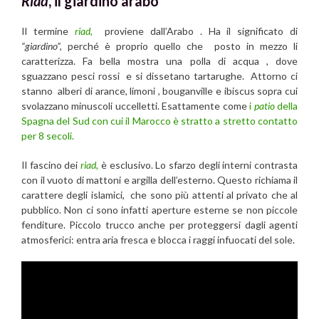
Riad
, il giardino arabo
Il termine
riad,
proviene dall’Arabo . Ha il significato di
“giardino”,
perché è proprio quello che posto in mezzo li
caratterizza. Fa bella mostra una polla di acqua , dove
sguazzano pesci rossi e si dissetano tartarughe. Attorno ci
stanno alberi di arance, limoni , bouganville e ibiscus sopra cui
svolazzano minuscoli uccelletti. Esattamente come
i
patio
della
Spagna del Sud con cui il Marocco è stratto a stretto contatto
per 8 secoli.
Il fascino dei
riad,
è esclusivo. Lo sfarzo degli interni contrasta
con il vuoto di mattoni e argilla dell’esterno. Questo richiama il
carattere degli islamici, che sono più attenti al privato che al
pubblico. Non ci sono infatti aperture esterne se non piccole
fenditure. Piccolo trucco anche per proteggersi dagli agenti
atmosferici: entra aria fresca e blocca i raggi infuocati del sole.