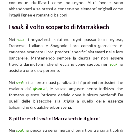
comunque riutilizzati come botteghe. Altri invece sono
abbandonati a se stessi e conservano elementi originali come
intagli lignee e romantici balconi
I
souk
, il volto scoperto di Marrakkech
Nei
souk
i negozianti salutano ogni passante in Inglese,
Francese, Italiano, e Spagnolo. Loro compito giornaliero è
caricaree scaricare i loro prodotti specifici sistemati nelle loro
bancarelle. Mantenendo sempre la destra per non essere
travolti dai motorini che sfrecciano come saette, nei
souk
si
assiste a uno
show
perenne.
Nei
souk
ci si sente quasi paralizzati dai profumi fortissimi che
esalano dai
qissariat,
le viuzze anguste senza indirizzo che
formano questo intricato dedalo dove è sicuro perdersi! Da
quelli delle bistecche alla griglia a quello delle essenze
balsamiche di qualche erboristeria.
8 pittoreschi
souk
di Marrakech in 4 giorni
Nei
souk
s
i pesca su serio merce di ogni tipo tra cui articoli di