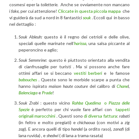
cosmesi eper la
toiletterie.
Anche se ovviamente non mancano
i
fake
, per cui attenzione!
Cliccate in questa piccola mappa
che
vi guiderà da sud a nord in 8 fantastici
souk
. Eccoli qui in basso
nel dettaglio :
Souk Ableuh:
questo è il regno dei cetrioli e delle olive,
speciali quelle marinate nell
’
harissa
,
una salsa piccante al
peperoncino e aglio;
Souk Semmrine
: questo è piuttosto orientato alla vendita
di cianfrusaglie per turisti . Ma si possono anche fare
ottimi affari se si beccano
vestiti berberi
e le famose
babouches
. Queste sono le morbide scarpe a punta che
hanno ispirato
maison haute couture
del calibro di
Chane
l,
Balenciaga
e
Prada
!
Souk Zrabi
: questo vicino
Rahba Quedima
o
Piazza delle
Spezie
è perfetto per chi vuole fare affari con
tappeti
originali marocchini
. Questi sono
di diversa fattura
:
rabati
(in feltro e molto pregiati) e
chichaoua
(con motivi a
zig
zag
). E ancora quelli di tipo
handel
(a ordito raso),
zanafi
(di
lana ruvida) , e
shedwi
( di lana a trama rasata)