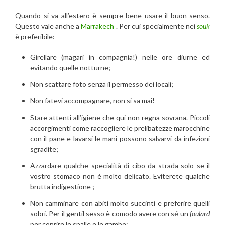
Quando si va all’estero è sempre bene usare il buon senso.
Questo vale anche a
Marrakech
. Per cui specialmente nei
souk
è preferibile:
Girellare (magari in compagnia!) nelle ore diurne ed
evitando quelle notturne;
Non scattare foto senza il permesso dei locali;
Non fatevi accompagnare, non si sa mai!
Stare attenti all’igiene che qui non regna sovrana. Piccoli
accorgimenti come raccogliere le prelibatezze marocchine
con il pane e lavarsi le mani possono salvarvi da infezioni
sgradite;
Azzardare qualche specialità di cibo da strada solo se il
vostro stomaco non è molto delicato. Eviterete qualche
brutta indigestione ;
Non camminare con abiti molto succinti e preferire quelli
sobri. Per il gentil sesso è comodo avere con sé un
foulard
per coprire le spalle e le gambe;