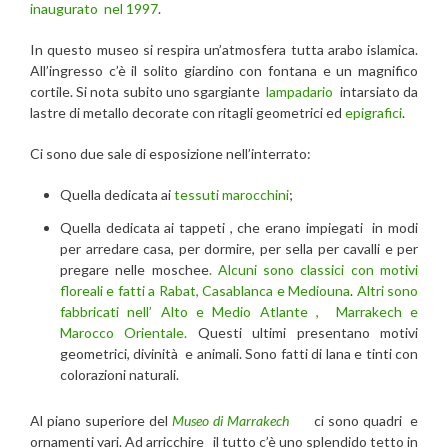
inaugurato nel 1997
.
In questo museo si respira un’atmosfera tutta arabo islamica.
All’ingresso c’è il solito giardino con fontana e un magnifico
cortile. Si nota subito uno sgargiante
lampadario
intarsiato da
lastre di metallo decorate con ritagli geometrici ed
epigrafici
.
Ci sono due sale di esposizione nell’interrato:
Quella dedicata ai
tessuti marocchini
;
Quella dedicata ai tappeti , che erano impiegati in modi
per arredare casa, per dormire, per sella per cavalli e per
pregare nelle moschee
. Alcuni sono classici con motivi
floreali e fatti a Rabat, Casablanca e Mediouna
.
Altri sono
fabbricati nell’ Alto e Medio Atlante , Marrakech e
Marocco Orientale.
Questi ultimi presentano motivi
geometrici, divinità e animali. Sono fatti di lana e tinti con
colorazioni naturali.
Al piano superiore del
Museo di Marrakech
ci sono quadri
e
ornamenti vari. Ad arricchire il tutto c’è uno splendido tetto in