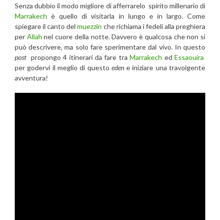
Senza dubbio il modo migliore di afferrarelo spirito millenario di
Marrakech
è quello di visitarla in lungo e in largo. Come
spiegare il canto del
muezzin
che richiama i fedeli alla preghiera
per
Allah
nel cuore della notte. Davvero è qualcosa che non si
può descrivere, ma solo fare sperimentare dal vivo. In questo
post
propongo 4 itinerari da fare tra
Marrakech
ed
Essaouira
per godervi il meglio di questo
eden
e iniziare una travolgente
avventura!