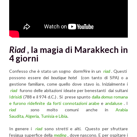
Riad
, la magia di Marakkech in
4 giorni
Confesso che è stato un sogno dorm9ire in un
riad
.
Questi
possono essere dei
boutique hotel
(con tanto di SPA) o a
gestione familiare, come quello dove stavo io. Inizialmente i
riad
furono delle abitazioni ideate per benestanti dai sultani
Idrisidi
(788 e il 974 d.C.) . Si prese spunto
dalla
domus
romana
e furono ridefinite da forti connotazioni arabe
e
andaluse
. I
riad
s
ono molto comuni anche in
Arabia
Saudita, Algeria, Tunisia e Libia
.
In genere i
riad
sono stretti e alti. Questo per sfruttare
l’esigua superfice della
medina
, dove nascono. E per ospitare i