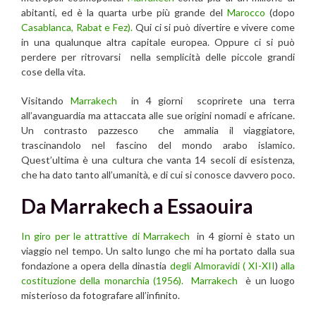
abitanti, ed è la quarta urbe più grande del
Marocco
(dopo
Casablanca, Rabat e Fez).
Qui ci si può divertire e vivere come
in una qualunque altra capitale europea. Oppure ci si può
perdere per ritrovarsi nella semplicità delle piccole grandi
cose della vita.
Visitando
Marrakech
in 4 giorni scoprirete una terra
all’avanguardia ma attaccata alle sue origini nomadi e africane.
Un contrasto pazzesco che ammalia il viaggiatore,
trascinandolo nel fascino del mondo arabo islamico.
Quest’ultima è una cultura che vanta 14 secoli di esistenza,
che ha dato tanto all’umanità, e di cui si conosce davvero poco.
Da Marrakech a Essaouira
In giro per le attrattive di Marrakech
in 4 giorni è stato un
viaggio nel tempo. Un salto lungo che mi ha portato dalla sua
fondazione a opera della dinastia
degli Almoravidi
( XI-XII
)
alla
costituzione della monarchia (1956).
Marrakech
è un luogo
misterioso da fotografare all’infinito.