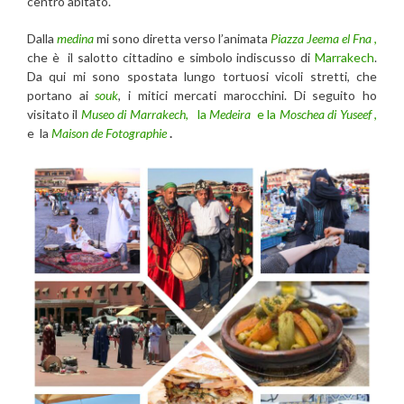
centro abitato.
Dalla
medina
mi sono diretta verso l’animata
Piazza Jeema el Fna
,
che è il salotto cittadino e simbolo indiscusso di
Marrakech
.
Da qui mi sono spostata lungo tortuosi vicoli stretti, che
portano ai
souk
, i mitici mercati marocchini. Di seguito ho
visitato il
Museo di Marrakech
,
la
Medeira
e la
Moschea di Yuseef
,
e
la
Maison de Fotographie
.