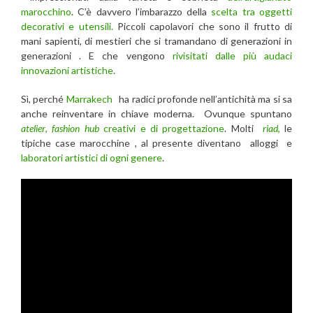
marocchino
. C’è davvero l’imbarazzo della
scelta tra oggetti
decorativi e utensili.
Piccoli capolavori che sono il frutto di
mani sapienti, di mestieri che si tramandano di generazioni in
generazioni . E che vengono
rivisitati dalle più audaci
innovazioni artistiche
.
Sì, perché
Marrakech
ha radici profonde nell’antichità ma si sa
anche reinventare in chiave moderna. Ovunque spuntano
atelier
,
fashion hub
creativi e di progettazione
. Molti
riad
,
le
tipiche case marocchine , al presente diventano
alloggi e
laboratori artistici di ogni genere
.