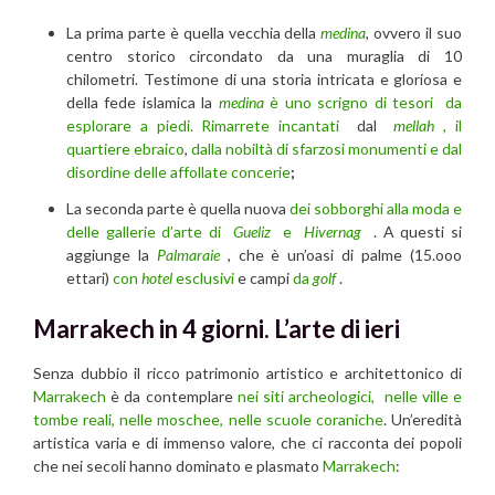
La prima parte è quella vecchia della
medina
, ovvero il suo
centro storico circondato da una muraglia di 10
chilometri. Testimone di una storia intricata e gloriosa e
della fede islamica la
medina
è uno scrigno di tesori da
esplorare a piedi. Rimarrete incantati
dal
mellah
, il
quartiere ebraico
,
dalla nobiltà di sfarzosi monumenti e dal
disordine delle affollate concerie
;
La seconda parte è quella nuova
dei sobborghi alla moda e
delle gallerie d’arte di
Gueliz
e
Hivernag
. A questi si
aggiunge la
Palmaraie
, che è un’oasi di palme (15.ooo
ettari)
con
hotel
esclusivi
e campi
da
golf
.
Marrakech in 4 giorni. L’arte di ieri
Senza dubbio il ricco patrimonio artistico e architettonico di
Marrakech
è da contemplare
nei siti archeologici, nelle ville e
tombe reali, nelle moschee, nelle scuole coraniche
. Un’eredità
artistica varia e di immenso valore, che ci racconta dei popoli
che nei secoli hanno dominato e plasmato
Marrakech
: