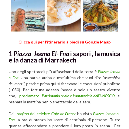
Clicca qui per l’itinerario a piedi su Google Maap
1
Piazza Jeema El- Fna
i sapori , la musica
e la danza di Marrakech
Uno degli spettacoli più affascinanti della terra è
Piazza Jemaa
el-Fna
.
Una parola araba quest’ultima che vuol dire
“assemblea
dei morti”,
perché prima qui si facevano le esecuzioni pubbliche
(1050). Per fortuna adesso invece è solo un teatro vivente
che,
proclamato
Patrimonio orale e immateriale dell’UNESCO
,
si
prepara la mattina per lo spettacolo della sera.
Dal
rooftop
del celebre
Cafè de France
ho visto
Piazza Jemaa el-
Fna
a ora di pranzo brulicare di centinaia di persone. Tutte
quante affaccendate a prendere il loro posto in scena . Per