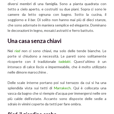
diversi membri di una famiglia. Sono a pianta quadrata con
tetto a cielo aperto, e costruiti su due piani. Sopra ci sono le
camere da letto ognuna con bagno. Sotto la cucina, il
soggiorno e il
bar
. Di solito non hanno mai più di dieci stanze,
che sono adornate in maniera semplice ed elegante. Dominano
le decorazioni in legno, mosaici astratti e ferro battuto.
Una casa senza chiavi
Nei
riad
n
on ci sono chiavi, ma solo delle tende bianche. Le
porte si chiudono a necessità. Le pareti sono solitamente
ricoperte con il tradizionale
tadelakt
.
Quest’ultimo è un
intonaco di calce liscio e impermeabile, che è molto utilizzato
nelle dimore marocchine .
Delle scale interne portano poi sul terrazzo da cui si ha una
splendida vista sui tetti di
Marrakech
. Qui è collocata una
vasca da bagno che si riempie d’acqua per immergersi nelle ore
più calde dell’estate. Accanto sono disposte delle sedie a
sdraio in vimini coperte da tetti per fare ombra.