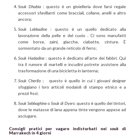
Souk Dhabia
: questo è un gioielleria dove farsi regale
accessori sfavillanti come bracciali, collane, anelli e altro
ancora;
Souk Lebbadine
: questo è un quello dedicato alla
lavorazione della pelle e del cuoio . Ci sono manufatti
come borse, zaini, giacche, ciabatte, cinture. È
sormontato da un grande reticolo di ferro;
Souk Hadadine
: questo è dedicato all’arte dei fabbri. Qui
tra il rumore di martelli e incudini potrete assistere alla
trasformazione di una bicicletta in lanterna;
Souk Cherifa
; questo è quello in cui i giovani
designer
sfoggiano i loro articoli modaioli di stampo etnico e a
prezzi fissi;
Souk Sebbaghine
o
Souk di Dyers
: questo è quello dei tintori,
dove le matasse di lana appena tinte vengono appese ad
asciugare.
Consigli pratici per vagare indisturbati nei
souk
di
Marrakech in 4 giorni