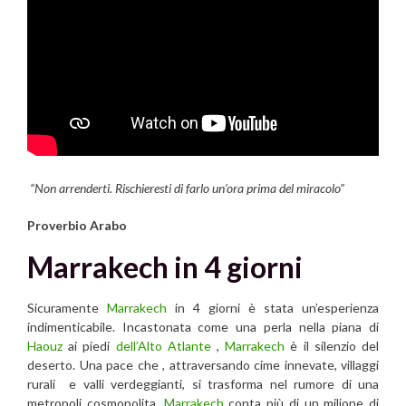
“Non arrenderti. Rischieresti di farlo un’ora prima del miracolo”
Proverbio Arabo
Marrakech in 4 giorni
Sicuramente
Marrakech
in 4 giorni è stata un’esperienza
indimenticabile. Incastonata come una perla nella piana di
Haouz
ai piedi
dell’Alto Atlante
,
Marrakech
è il silenzio del
deserto. Una pace che , attraversando cime innevate, villaggi
rurali e valli verdeggianti, si trasforma nel rumore di una
metropoli cosmopolita.
Marrakech
conta più di un milione di