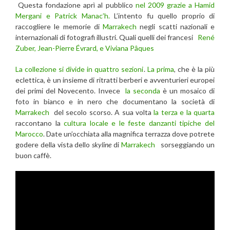
Questa fondazione aprì al pubblico
nel 2009 grazie a Hamid
Mergani e Patrick Manac’h.
L’intento fu quello proprio di
raccogliere le memorie di
Marrakech
negli scatti nazionali e
internazionali di fotografi illustri. Quali quelli dei francesi
René
Zuber, Jean-Pierre Évrard, e Viviana Pâques
La collezione si divide in quattro sezioni
.
La prima
, che è la più
eclettica, è un insieme di ritratti berberi e avventurieri europei
dei primi del Novecento. Invece
la seconda
è un mosaico di
foto in bianco e in nero che documentano la società di
Marrakech
del secolo scorso. A sua volta
la terza e la quarta
raccontano la
cultura locale e le feste danzanti tipiche del
Marocco
. Date un’occhiata alla magnifica terrazza dove potrete
godere della vista dello
skyline
di
Marrakech
sorseggiando un
buon caffè.