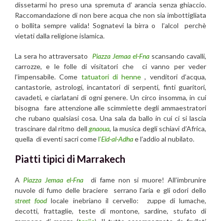
dissetarmi ho preso una spremuta d’ arancia senza ghiaccio.
Raccomandazione di non bere acqua che non sia imbottigliata
o bollita sempre valida! Sognatevi la birra o l’alcol perchè
vietati dalla religione islamica.
La sera ho attraversato
Piazza Jemaa el-Fna
scansando cavalli,
carrozze, e le folle di visitatori che ci vanno per veder
l’impensabile. Come
tatuatori di henne
, venditori d’acqua,
cantastorie, astrologi, incantatori di serpenti, finti guaritori,
cavadeti, e ciarlatani di ogni genere. Un circo insomma, in cui
bisogna fare attenzione alle scimmiette degli ammaestratori
che rubano qualsiasi cosa. Una sala da ballo in cui ci si lascia
trascinare dal ritmo dell
gnaoua
, la musica degli schiavi d’Africa,
quella di eventi sacri come
l’
Eid-al-Adha
e l’addio al nubilato.
Piatti tipici di Marrakech
A
Piazza Jemaa el-Fna
di fame non si muore! All’imbrunire
nuvole di fumo delle braciere serrano l’aria e gli odori dello
street food
locale inebriano il cervello: zuppe di lumache,
decotti, frattaglie, teste di montone, sardine, stufato di