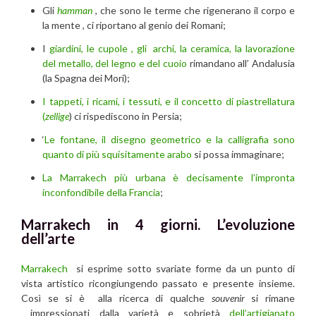
Gli
hamman
, che sono le terme che rigenerano il corpo e
la mente , ci riportano al genio dei Romani;
I
giardini, le cupole , gli archi, la ceramica, la lavorazione
del metallo, del legno e del cuoio
rimandano all’ Andalusia
(la Spagna dei Mori);
I tappeti, i ricami, i tessuti, e il concetto di piastrellatura
(
zellige
) ci rispediscono in Persia;
‘
Le fontane, il disegno geometrico e la calligrafia sono
quanto di più squisitamente arabo
si possa immaginare;
La Marrakech più urbana è decisamente l’impronta
inconfondibile della Francia
;
Marrakech in 4 giorni.
L’evoluzione
dell’arte
Marrakech
si esprime sotto svariate forme da un punto di
vista artistico ricongiungendo passato e presente insieme.
Così se si è alla ricerca di qualche
souvenir
si rimane
impressionati dalla varietà e sobrietà
dell’artigianato