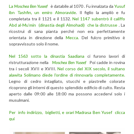
La
Moschea Ben Yuseef
è databile al 1070 . Fu innalzata da
Yusuf
ibn Tashfin, un emiro Almoravide
. Il figlio la ampliò e fu
completata tra il 1121 e il 1132.
Nel 1147 subentrò il califfo
Abd al-Mu’min (dinastia degli Almohadi) che la distrusse
. La
ricostruì di sana pianta perché non era perfettamente
orientata in direzione della
Mecca.
Del fulcro primitivo è
sopravvissuto solo il nome.
Nel 1563 sotto la dinastia Saadiana
ci furono lavori di
ristrutturazione nella
Moschea Ben Yuseef
Poi cadde in rovina
tra i secoli XVII e XVIII.
Nel corso del XIX secolo, il sultano
alawita Solimano diede l’ordine di rinnovarla completamente.
Legno di cedro intagliato, stucchi e piastrelle colorate
ricoprono gli interni di questo splendido edificio di culto. Resta
aperto dalle 09:00 alle 18:00 ma possono accedervi solo i
musulmani.
Per info indirizzo, biglietti, e orari Madrasa Ben Yusef clicca
qui