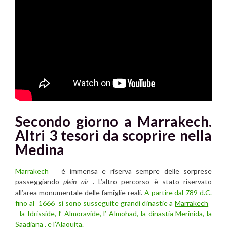
Secondo giorno a Marrakech.
Altri 3 tesori da scoprire nella
Medina
Marrakech
è immensa e riserva sempre delle sorprese
passeggiando
plein air
. L’altro percorso è stato riservato
all’area monumentale delle famiglie reali.
A partire dal 789 d.C.
fino al 1666 si sono susseguite grandi dinastie a
Marrakech
la Idrisside, l’ Almoravide, l’ Almohad, la dinastia Merinida, la
Saadiana , e l’Alaouita.