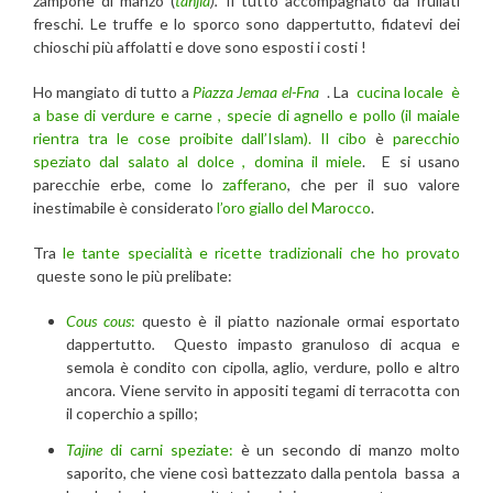
zampone di manzo (
tanjia
).
Il tutto accompagnato da frullati
freschi. Le truffe e lo sporco sono dappertutto, fidatevi dei
chioschi più affolatti e dove sono esposti i costi !
Ho mangiato di tutto a
Piazza Jemaa el-Fna
. La
cucina locale è
a base di verdure e carne , specie di agnello e pollo (il maiale
rientra tra le cose proibite dall’Islam). Il cibo
è
parecchio
speziato dal salato al dolce , domina il miele
. E si usano
parecchie erbe, come lo
zafferano
, che per il suo valore
inestimabile è considerato
l’oro giallo del Marocco
.
Tra
le tante specialità e ricette tradizionali che ho provato
queste sono le più prelibate:
Cous cous
:
questo è il piatto nazionale ormai esportato
dappertutto
.
Questo impasto granuloso di acqua e
semola è condito con cipolla, aglio, verdure, pollo e altro
ancora. Viene servito in appositi tegami di terracotta con
il coperchio a spillo;
Tajine
di carni speziate:
è un secondo di manzo molto
saporito, che viene così battezzato dalla pentola bassa a