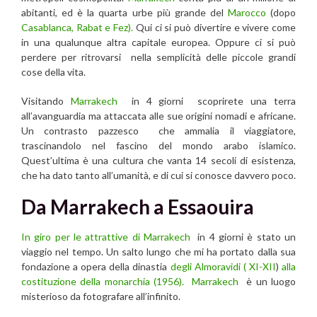
abitanti, ed è la quarta urbe più grande del
Marocco
(dopo
Casablanca, Rabat e Fez).
Qui ci si può divertire e vivere come
in una qualunque altra capitale europea. Oppure ci si può
perdere per ritrovarsi nella semplicità delle piccole grandi
cose della vita.
Visitando
Marrakech
in 4 giorni scoprirete una terra
all’avanguardia ma attaccata alle sue origini nomadi e africane.
Un contrasto pazzesco che ammalia il viaggiatore,
trascinandolo nel fascino del mondo arabo islamico.
Quest’ultima è una cultura che vanta 14 secoli di esistenza,
che ha dato tanto all’umanità, e di cui si conosce davvero poco.
Da Marrakech a Essaouira
In giro per le attrattive di Marrakech
in 4 giorni è stato un
viaggio nel tempo. Un salto lungo che mi ha portato dalla sua
fondazione a opera della dinastia
degli Almoravidi
( XI-XII
)
alla
costituzione della monarchia (1956).
Marrakech
è un luogo
misterioso da fotografare all’infinito.