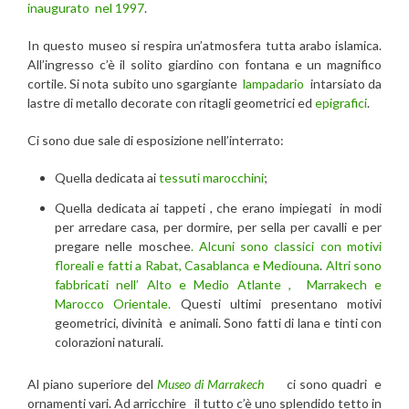
inaugurato nel 1997
.
In questo museo si respira un’atmosfera tutta arabo islamica.
All’ingresso c’è il solito giardino con fontana e un magnifico
cortile. Si nota subito uno sgargiante
lampadario
intarsiato da
lastre di metallo decorate con ritagli geometrici ed
epigrafici
.
Ci sono due sale di esposizione nell’interrato:
Quella dedicata ai
tessuti marocchini
;
Quella dedicata ai tappeti , che erano impiegati in modi
per arredare casa, per dormire, per sella per cavalli e per
pregare nelle moschee
. Alcuni sono classici con motivi
floreali e fatti a Rabat, Casablanca e Mediouna
.
Altri sono
fabbricati nell’ Alto e Medio Atlante , Marrakech e
Marocco Orientale.
Questi ultimi presentano motivi
geometrici, divinità e animali. Sono fatti di lana e tinti con
colorazioni naturali.
Al piano superiore del
Museo di Marrakech
ci sono quadri
e
ornamenti vari. Ad arricchire il tutto c’è uno splendido tetto in