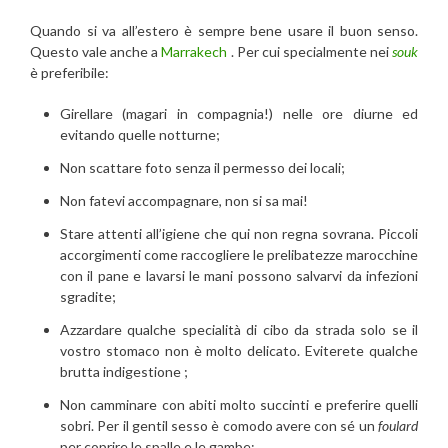
Quando si va all’estero è sempre bene usare il buon senso.
Questo vale anche a
Marrakech
. Per cui specialmente nei
souk
è preferibile:
Girellare (magari in compagnia!) nelle ore diurne ed
evitando quelle notturne;
Non scattare foto senza il permesso dei locali;
Non fatevi accompagnare, non si sa mai!
Stare attenti all’igiene che qui non regna sovrana. Piccoli
accorgimenti come raccogliere le prelibatezze marocchine
con il pane e lavarsi le mani possono salvarvi da infezioni
sgradite;
Azzardare qualche specialità di cibo da strada solo se il
vostro stomaco non è molto delicato. Eviterete qualche
brutta indigestione ;
Non camminare con abiti molto succinti e preferire quelli
sobri. Per il gentil sesso è comodo avere con sé un
foulard
per coprire le spalle e le gambe;