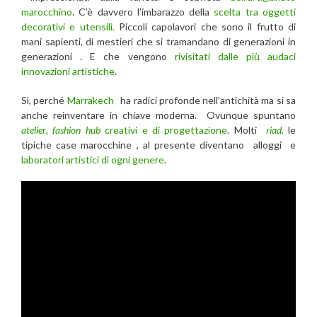
marocchino
. C’è davvero l’imbarazzo della
scelta tra oggetti
decorativi e utensili.
Piccoli capolavori che sono il frutto di
mani sapienti, di mestieri che si tramandano di generazioni in
generazioni . E che vengono
rivisitati dalle più audaci
innovazioni artistiche
.
Sì, perché
Marrakech
ha radici profonde nell’antichità ma si sa
anche reinventare in chiave moderna. Ovunque spuntano
atelier
,
fashion hub
creativi e di progettazione
. Molti
riad
,
le
tipiche case marocchine , al presente diventano
alloggi e
laboratori artistici di ogni genere
.