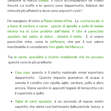
zampone di manzo (
tanjia
).
Il tutto accompagnato da frullati
freschi. Le truffe e lo sporco sono dappertutto, fidatevi dei
chioschi più affolatti e dove sono esposti i costi !
Ho mangiato di tutto a
Piazza Jemaa el-Fna
. La
cucina locale è
a base di verdure e carne , specie di agnello e pollo (il maiale
rientra tra le cose proibite dall’Islam). Il cibo
è
parecchio
speziato dal salato al dolce , domina il miele
. E si usano
parecchie erbe, come lo
zafferano
, che per il suo valore
inestimabile è considerato
l’oro giallo del Marocco
.
Tra
le tante specialità e ricette tradizionali che ho provato
queste sono le più prelibate:
Cous cous
:
questo è il piatto nazionale ormai esportato
dappertutto
.
Questo impasto granuloso di acqua e
semola è condito con cipolla, aglio, verdure, pollo e altro
ancora. Viene servito in appositi tegami di terracotta con
il coperchio a spillo;
Tajine
di carni speziate:
è un secondo di manzo molto
saporito, che viene così battezzato dalla pentola bassa a