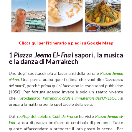
Clicca qui per l’itinerario a piedi su Google Maap
1
Piazza Jeema El- Fna
i sapori , la musica
e la danza di Marrakech
Uno degli spettacoli più affascinanti della terra è
Piazza Jemaa
el-Fna
.
Una parola araba quest’ultima che vuol dire
“assemblea
dei morti”,
perché prima qui si facevano le esecuzioni pubbliche
(1050). Per fortuna adesso invece è solo un teatro vivente
che,
proclamato
Patrimonio orale e immateriale dell’UNESCO
,
si
prepara la mattina per lo spettacolo della sera.
Dal
rooftop
del celebre
Cafè de France
ho visto
Piazza Jemaa el-
Fna
a ora di pranzo brulicare di centinaia di persone. Tutte
quante affaccendate a prendere il loro posto in scena . Per