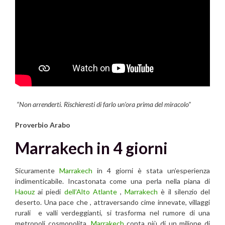
“Non arrenderti. Rischieresti di farlo un’ora prima del miracolo”
Proverbio Arabo
Marrakech in 4 giorni
Sicuramente
Marrakech
in 4 giorni è stata un’esperienza
indimenticabile. Incastonata come una perla nella piana di
Haouz
ai piedi
dell’Alto Atlante
,
Marrakech
è il silenzio del
deserto. Una pace che , attraversando cime innevate, villaggi
rurali e valli verdeggianti, si trasforma nel rumore di una
metropoli cosmopolita.
Marrakech
conta più di un milione di