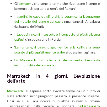
Gli
hamman
, che sono le terme che rigenerano il corpo e
la mente , ci riportano al genio dei Romani;
I
giardini, le cupole , gli archi, la ceramica, la lavorazione
del metallo, del legno e del cuoio
rimandano all’ Andalusia
(la Spagna dei Mori);
I tappeti, i ricami, i tessuti, e il concetto di piastrellatura
(
zellige
) ci rispediscono in Persia;
‘
Le fontane, il disegno geometrico e la calligrafia sono
quanto di più squisitamente arabo
si possa immaginare;
La Marrakech più urbana è decisamente l’impronta
inconfondibile della Francia
;
Marrakech in 4 giorni.
L’evoluzione
dell’arte
Marrakech
si esprime sotto svariate forme da un punto di
vista artistico ricongiungendo passato e presente insieme.
Così se si è alla ricerca di qualche
souvenir
si rimane
impressionati dalla varietà e sobrietà
dell’artigianato