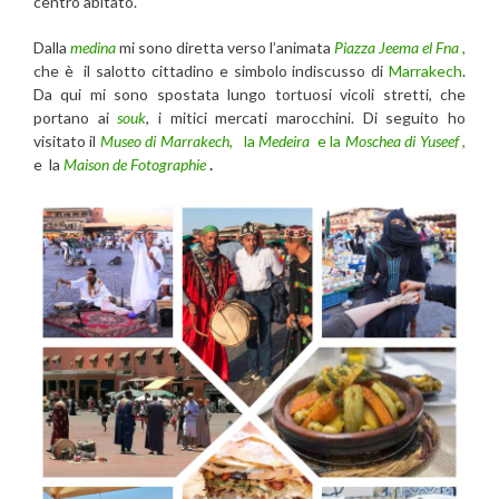
centro abitato.
Dalla
medina
mi sono diretta verso l’animata
Piazza Jeema el Fna
,
che è il salotto cittadino e simbolo indiscusso di
Marrakech
.
Da qui mi sono spostata lungo tortuosi vicoli stretti, che
portano ai
souk
, i mitici mercati marocchini. Di seguito ho
visitato il
Museo di Marrakech
,
la
Medeira
e la
Moschea di Yuseef
,
e
la
Maison de Fotographie
.