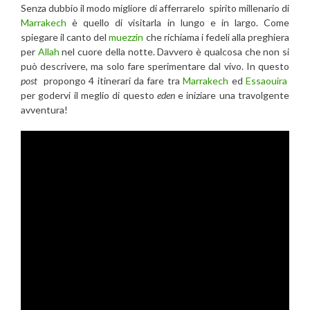
Senza dubbio il modo migliore di afferrarelo spirito millenario di
Marrakech
è quello di visitarla in lungo e in largo. Come
spiegare il canto del
muezzin
che richiama i fedeli alla preghiera
per
Allah
nel cuore della notte. Davvero è qualcosa che non si
può descrivere, ma solo fare sperimentare dal vivo. In questo
post
propongo 4 itinerari da fare tra
Marrakech
ed
Essaouira
per godervi il meglio di questo
eden
e iniziare una travolgente
avventura!