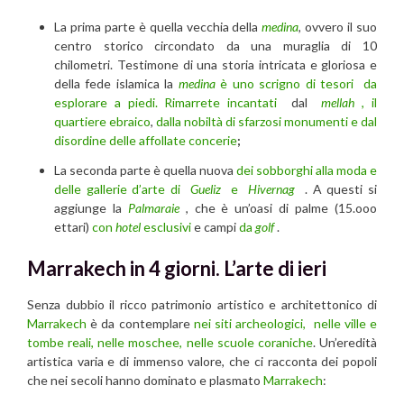
La prima parte è quella vecchia della
medina
, ovvero il suo
centro storico circondato da una muraglia di 10
chilometri. Testimone di una storia intricata e gloriosa e
della fede islamica la
medina
è uno scrigno di tesori da
esplorare a piedi. Rimarrete incantati
dal
mellah
, il
quartiere ebraico
,
dalla nobiltà di sfarzosi monumenti e dal
disordine delle affollate concerie
;
La seconda parte è quella nuova
dei sobborghi alla moda e
delle gallerie d’arte di
Gueliz
e
Hivernag
. A questi si
aggiunge la
Palmaraie
, che è un’oasi di palme (15.ooo
ettari)
con
hotel
esclusivi
e campi
da
golf
.
Marrakech in 4 giorni. L’arte di ieri
Senza dubbio il ricco patrimonio artistico e architettonico di
Marrakech
è da contemplare
nei siti archeologici, nelle ville e
tombe reali, nelle moschee, nelle scuole coraniche
. Un’eredità
artistica varia e di immenso valore, che ci racconta dei popoli
che nei secoli hanno dominato e plasmato
Marrakech
: