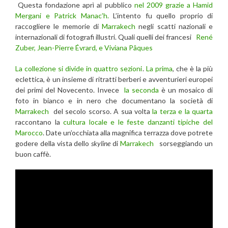
Questa fondazione aprì al pubblico
nel 2009 grazie a Hamid
Mergani e Patrick Manac’h.
L’intento fu quello proprio di
raccogliere le memorie di
Marrakech
negli scatti nazionali e
internazionali di fotografi illustri. Quali quelli dei francesi
René
Zuber, Jean-Pierre Évrard, e Viviana Pâques
La collezione si divide in quattro sezioni
.
La prima
, che è la più
eclettica, è un insieme di ritratti berberi e avventurieri europei
dei primi del Novecento. Invece
la seconda
è un mosaico di
foto in bianco e in nero che documentano la società di
Marrakech
del secolo scorso. A sua volta
la terza e la quarta
raccontano la
cultura locale e le feste danzanti tipiche del
Marocco
. Date un’occhiata alla magnifica terrazza dove potrete
godere della vista dello
skyline
di
Marrakech
sorseggiando un
buon caffè.