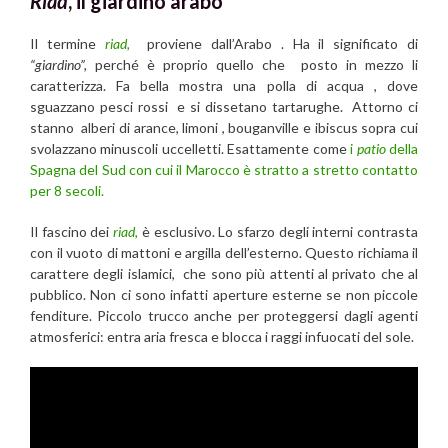
Riad
, il giardino arabo
Il termine
riad,
proviene dall’Arabo . Ha il significato di
“giardino”,
perché è proprio quello che posto in mezzo li
caratterizza. Fa bella mostra una polla di acqua , dove
sguazzano pesci rossi e si dissetano tartarughe. Attorno ci
stanno alberi di arance, limoni , bouganville e ibiscus sopra cui
svolazzano minuscoli uccelletti. Esattamente come
i
patio
della
Spagna del Sud con cui il Marocco è stratto a stretto contatto
per 8 secoli.
Il fascino dei
riad,
è esclusivo. Lo sfarzo degli interni contrasta
con il vuoto di mattoni e argilla dell’esterno. Questo richiama il
carattere degli islamici, che sono più attenti al privato che al
pubblico. Non ci sono infatti aperture esterne se non piccole
fenditure. Piccolo trucco anche per proteggersi dagli agenti
atmosferici: entra aria fresca e blocca i raggi infuocati del sole.