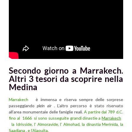
Secondo giorno a Marrakech.
Altri 3 tesori da scoprire nella
Medina
Marrakech
è immensa e riserva sempre delle sorprese
passeggiando
plein air
. L’altro percorso è stato riservato
all’area monumentale delle famiglie reali.
A partire dal 789 d.C.
fino al 1666 si sono susseguite grandi dinastie a
Marrakech
la Idrisside, l’ Almoravide, l’ Almohad, la dinastia Merinida, la
Saadiana , e l’Alaouita.