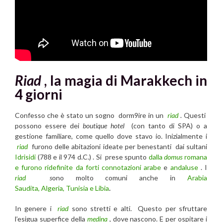
Riad
, la magia di Marakkech in
4 giorni
Confesso che è stato un sogno dorm9ire in un
riad
.
Questi
possono essere dei
boutique hotel
(con tanto di SPA) o a
gestione familiare, come quello dove stavo io. Inizialmente i
riad
furono delle abitazioni ideate per benestanti dai sultani
Idrisidi
(788 e il 974 d.C.) . Si prese spunto
dalla
domus
romana
e furono ridefinite da forti connotazioni arabe
e
andaluse
. I
riad
s
ono molto comuni anche in
Arabia
Saudita, Algeria, Tunisia e Libia
.
In genere i
riad
sono stretti e alti. Questo per sfruttare
l’esigua superfice della
medina
, dove nascono. E per ospitare i