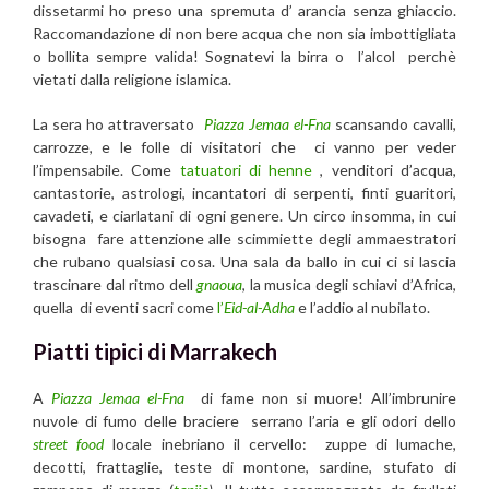
dissetarmi ho preso una spremuta d’ arancia senza ghiaccio.
Raccomandazione di non bere acqua che non sia imbottigliata
o bollita sempre valida! Sognatevi la birra o l’alcol perchè
vietati dalla religione islamica.
La sera ho attraversato
Piazza Jemaa el-Fna
scansando cavalli,
carrozze, e le folle di visitatori che ci vanno per veder
l’impensabile. Come
tatuatori di henne
, venditori d’acqua,
cantastorie, astrologi, incantatori di serpenti, finti guaritori,
cavadeti, e ciarlatani di ogni genere. Un circo insomma, in cui
bisogna fare attenzione alle scimmiette degli ammaestratori
che rubano qualsiasi cosa. Una sala da ballo in cui ci si lascia
trascinare dal ritmo dell
gnaoua
, la musica degli schiavi d’Africa,
quella di eventi sacri come
l’
Eid-al-Adha
e l’addio al nubilato.
Piatti tipici di Marrakech
A
Piazza Jemaa el-Fna
di fame non si muore! All’imbrunire
nuvole di fumo delle braciere serrano l’aria e gli odori dello
street food
locale inebriano il cervello: zuppe di lumache,
decotti, frattaglie, teste di montone, sardine, stufato di