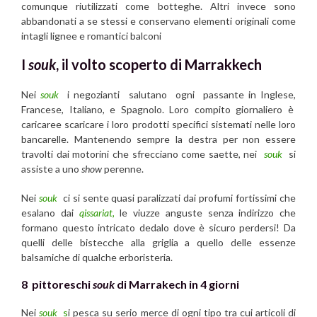
comunque riutilizzati come botteghe. Altri invece sono
abbandonati a se stessi e conservano elementi originali come
intagli lignee e romantici balconi
I
souk
, il volto scoperto di Marrakkech
Nei
souk
i negozianti salutano ogni passante in Inglese,
Francese, Italiano, e Spagnolo. Loro compito giornaliero è
caricaree scaricare i loro prodotti specifici sistemati nelle loro
bancarelle. Mantenendo sempre la destra per non essere
travolti dai motorini che sfrecciano come saette, nei
souk
si
assiste a uno
show
perenne.
Nei
souk
ci si sente quasi paralizzati dai profumi fortissimi che
esalano dai
qissariat,
le viuzze anguste senza indirizzo che
formano questo intricato dedalo dove è sicuro perdersi! Da
quelli delle bistecche alla griglia a quello delle essenze
balsamiche di qualche erboristeria.
8 pittoreschi
souk
di Marrakech in 4 giorni
Nei
souk
s
i pesca su serio merce di ogni tipo tra cui articoli di