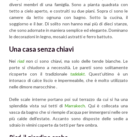
diversi membri di una famiglia. Sono a pianta quadrata con
tetto a cielo aperto, e costruiti su due piani. Sopra ci sono le
camere da letto ognuna con bagno. Sotto la cucina, il
soggiorno e il
bar
. Di solito non hanno mai più di dieci stanze,
che sono adornate in maniera semplice ed elegante. Dominano
le decorazioni in legno, mosaici astratti e ferro battuto.
Una casa senza chiavi
Nei
riad
n
on ci sono chiavi, ma solo delle tende bianche. Le
porte si chiudono a necessità. Le pareti sono solitamente
ricoperte con il tradizionale
tadelakt
.
Quest’ultimo è un
intonaco di calce liscio e impermeabile, che è molto utilizzato
nelle dimore marocchine .
Delle scale interne portano poi sul terrazzo da cui si ha una
splendida vista sui tetti di
Marrakech
. Qui è collocata una
vasca da bagno che si riempie d’acqua per immergersi nelle ore
più calde dell’estate. Accanto sono disposte delle sedie a
sdraio in vimini coperte da tetti per fare ombra.