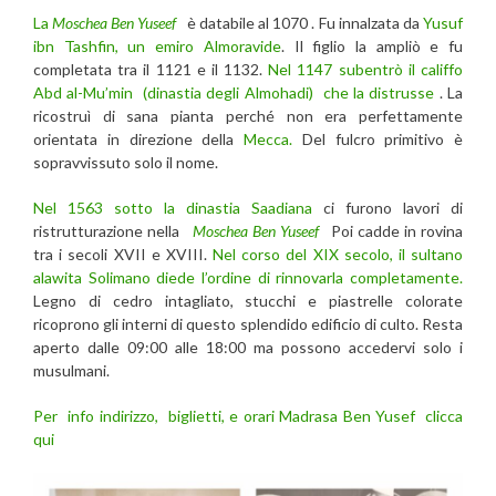
La
Moschea Ben Yuseef
è databile al 1070 . Fu innalzata da
Yusuf
ibn Tashfin, un emiro Almoravide
. Il figlio la ampliò e fu
completata tra il 1121 e il 1132.
Nel 1147 subentrò il califfo
Abd al-Mu’min (dinastia degli Almohadi) che la distrusse
. La
ricostruì di sana pianta perché non era perfettamente
orientata in direzione della
Mecca.
Del fulcro primitivo è
sopravvissuto solo il nome.
Nel 1563 sotto la dinastia Saadiana
ci furono lavori di
ristrutturazione nella
Moschea Ben Yuseef
Poi cadde in rovina
tra i secoli XVII e XVIII.
Nel corso del XIX secolo, il sultano
alawita Solimano diede l’ordine di rinnovarla completamente.
Legno di cedro intagliato, stucchi e piastrelle colorate
ricoprono gli interni di questo splendido edificio di culto. Resta
aperto dalle 09:00 alle 18:00 ma possono accedervi solo i
musulmani.
Per info indirizzo, biglietti, e orari Madrasa Ben Yusef clicca
qui