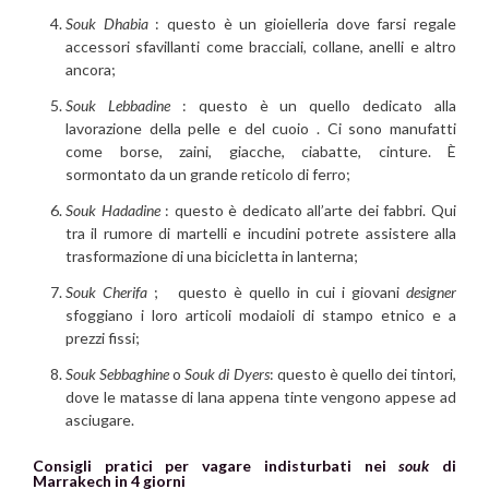
Souk Dhabia
: questo è un gioielleria dove farsi regale
accessori sfavillanti come bracciali, collane, anelli e altro
ancora;
Souk Lebbadine
: questo è un quello dedicato alla
lavorazione della pelle e del cuoio . Ci sono manufatti
come borse, zaini, giacche, ciabatte, cinture. È
sormontato da un grande reticolo di ferro;
Souk Hadadine
: questo è dedicato all’arte dei fabbri. Qui
tra il rumore di martelli e incudini potrete assistere alla
trasformazione di una bicicletta in lanterna;
Souk Cherifa
; questo è quello in cui i giovani
designer
sfoggiano i loro articoli modaioli di stampo etnico e a
prezzi fissi;
Souk Sebbaghine
o
Souk di Dyers
: questo è quello dei tintori,
dove le matasse di lana appena tinte vengono appese ad
asciugare.
Consigli pratici per vagare indisturbati nei
souk
di
Marrakech in 4 giorni