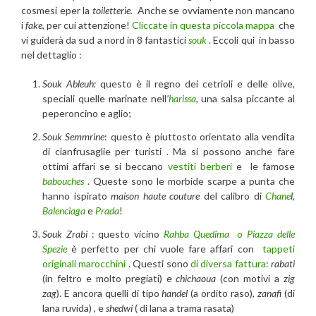
cosmesi eper la
toiletterie.
Anche se ovviamente non mancano
i
fake
, per cui attenzione!
Cliccate in questa piccola mappa
che
vi guiderà da sud a nord in 8 fantastici
souk
. Eccoli qui in basso
nel dettaglio :
Souk Ableuh:
questo è il regno dei cetrioli e delle olive,
speciali quelle marinate nell
’
harissa
,
una salsa piccante al
peperoncino e aglio;
Souk Semmrine
: questo è piuttosto orientato alla vendita
di cianfrusaglie per turisti . Ma si possono anche fare
ottimi affari se si beccano
vestiti berberi
e le famose
babouches
. Queste sono le morbide scarpe a punta che
hanno ispirato
maison haute couture
del calibro di
Chane
l,
Balenciaga
e
Prada
!
Souk Zrabi
: questo vicino
Rahba Quedima
o
Piazza delle
Spezie
è perfetto per chi vuole fare affari con
tappeti
originali marocchini
. Questi sono
di diversa fattura
:
rabati
(in feltro e molto pregiati) e
chichaoua
(con motivi a
zig
zag
). E ancora quelli di tipo
handel
(a ordito raso),
zanafi
(di
lana ruvida) , e
shedwi
( di lana a trama rasata)