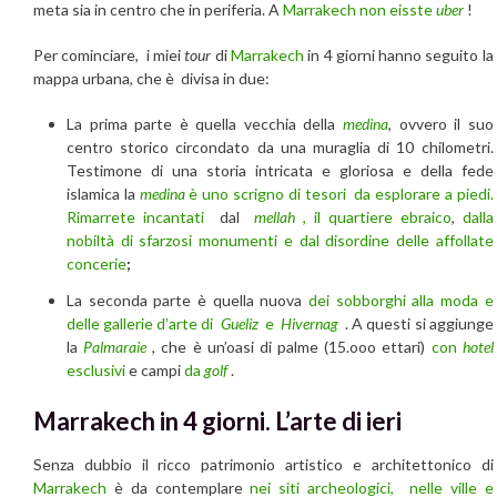
meta sia in centro che in periferia. A
Marrakech
non eisste
uber
!
Per cominciare, i miei
tour
di
Marrakech
in 4 giorni hanno seguito la
mappa urbana, che è divisa in due:
La prima parte è quella vecchia della
medina
, ovvero il suo
centro storico circondato da una muraglia di 10 chilometri.
Testimone di una storia intricata e gloriosa e della fede
islamica la
medina
è uno scrigno di tesori da esplorare a piedi.
Rimarrete incantati
dal
mellah
, il quartiere ebraico
,
dalla
nobiltà di sfarzosi monumenti e dal disordine delle affollate
concerie
;
La seconda parte è quella nuova
dei sobborghi alla moda e
delle gallerie d’arte di
Gueliz
e
Hivernag
. A questi si aggiunge
la
Palmaraie
, che è un’oasi di palme (15.ooo ettari)
con
hotel
esclusivi
e campi
da
golf
.
Marrakech in 4 giorni. L’arte di ieri
Senza dubbio il ricco patrimonio artistico e architettonico di
Marrakech
è da contemplare
nei siti archeologici, nelle ville e