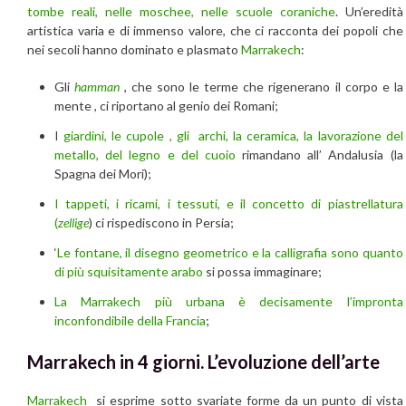
tombe reali, nelle moschee, nelle scuole coraniche
. Un’eredità
artistica varia e di immenso valore, che ci racconta dei popoli che
nei secoli hanno dominato e plasmato
Marrakech
:
Gli
hamman
, che sono le terme che rigenerano il corpo e la
mente , ci riportano al genio dei Romani;
I
giardini, le cupole , gli archi, la ceramica, la lavorazione del
metallo, del legno e del cuoio
rimandano all’ Andalusia (la
Spagna dei Mori);
I tappeti, i ricami, i tessuti, e il concetto di piastrellatura
(
zellige
) ci rispediscono in Persia;
‘
Le fontane, il disegno geometrico e la calligrafia sono quanto
di più squisitamente arabo
si possa immaginare;
La Marrakech più urbana è decisamente l’impronta
inconfondibile della Francia
;
Marrakech in 4 giorni.
L’evoluzione dell’arte
Marrakech
si esprime sotto svariate forme da un punto di vista