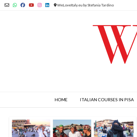
Skip
WeLoveItaly.eu by Stefania Tardino
to
content
HOME
ITALIAN COURSES IN PISA