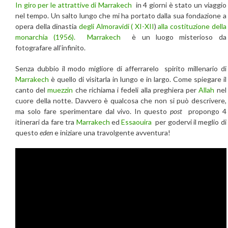
In giro per le attrattive di Marrakech
in 4 giorni è stato un viaggio
nel tempo. Un salto lungo che mi ha portato dalla sua fondazione a
opera della dinastia
degli Almoravidi
( XI-XII
)
alla costituzione della
monarchia (1956).
Marrakech
è un luogo misterioso da
fotografare all’infinito.
Senza dubbio il modo migliore di afferrarelo spirito millenario di
Marrakech
è quello di visitarla in lungo e in largo. Come spiegare il
canto del
muezzin
che richiama i fedeli alla preghiera per
Allah
nel
cuore della notte. Davvero è qualcosa che non si può descrivere,
ma solo fare sperimentare dal vivo. In questo
post
propongo 4
itinerari da fare tra
Marrakech
ed
Essaouira
per godervi il meglio di
questo
eden
e iniziare una travolgente avventura!