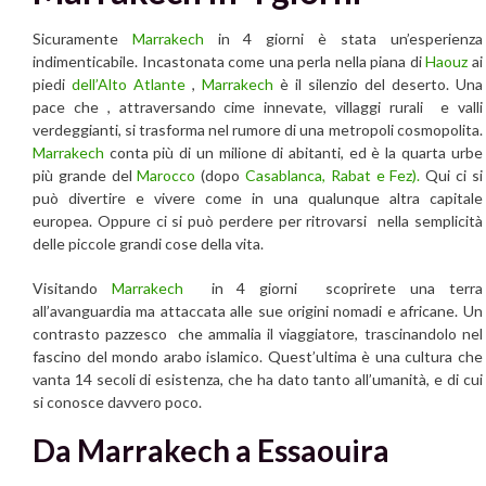
Sicuramente
Marrakech
in 4 giorni è stata un’esperienza
indimenticabile. Incastonata come una perla nella piana di
Haouz
ai
piedi
dell’Alto Atlante
,
Marrakech
è il silenzio del deserto. Una
pace che , attraversando cime innevate, villaggi rurali e valli
verdeggianti, si trasforma nel rumore di una metropoli cosmopolita.
Marrakech
conta più di un milione di abitanti, ed è la quarta urbe
più grande del
Marocco
(dopo
Casablanca, Rabat e Fez).
Qui ci si
può divertire e vivere come in una qualunque altra capitale
europea. Oppure ci si può perdere per ritrovarsi nella semplicità
delle piccole grandi cose della vita.
Visitando
Marrakech
in 4 giorni scoprirete una terra
all’avanguardia ma attaccata alle sue origini nomadi e africane. Un
contrasto pazzesco che ammalia il viaggiatore, trascinandolo nel
fascino del mondo arabo islamico. Quest’ultima è una cultura che
vanta 14 secoli di esistenza, che ha dato tanto all’umanità, e di cui
si conosce davvero poco.
Da Marrakech a Essaouira