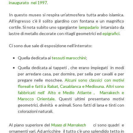
inaugurato nel 1997
.
In questo museo si respira un’atmosfera tutta arabo islamica.
All’ingresso c’è il solito giardino con fontana e un magnifico
cortile. Si nota subito uno sgargiante
lampadario
intarsiato da
lastre di metallo decorate con ritagli geometrici ed
epigrafici
.
Ci sono due sale di esposizione nell’interrato:
Quella dedicata ai
tessuti marocchini
;
Quella dedicata ai tappeti , che erano impiegati in modi
per arredare casa, per dormire, per sella per cavalli e per
pregare nelle moschee
. Alcuni sono classici con motivi
floreali e fatti a Rabat, Casablanca e Mediouna
.
Altri sono
fabbricati nell’ Alto e Medio Atlante , Marrakech e
Marocco Orientale.
Questi ultimi presentano motivi
geometrici, divinità e animali. Sono fatti di lana e tinti con
colorazioni naturali.
Al piano superiore del
Museo di Marrakech
ci sono quadri
e
ornamenti vari. Ad arricchire il tutto c’è uno splendido tetto in