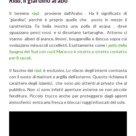
Riad
, il giardino arabo
Il termine
riad,
proviene dall’Arabo . Ha il significato di
“giardino”,
perché è proprio quello che posto in mezzo li
caratterizza. Fa bella mostra una polla di acqua , dove
sguazzano pesci rossi e si dissetano tartarughe. Attorno ci
stanno alberi di arance, limoni , bouganville e ibiscus sopra cui
svolazzano minuscoli uccelletti. Esattamente come
i
patio
della
Spagna del Sud con cui il Marocco è stratto a stretto contatto
per 8 secoli.
Il fascino dei
riad,
è esclusivo. Lo sfarzo degli interni contrasta
con il vuoto di mattoni e argilla dell’esterno. Questo richiama il
carattere degli islamici, che sono più attenti al privato che al
pubblico. Non ci sono infatti aperture esterne se non piccole
fenditure. Piccolo trucco anche per proteggersi dagli agenti
atmosferici: entra aria fresca e blocca i raggi infuocati del sole.