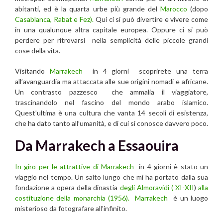
abitanti, ed è la quarta urbe più grande del
Marocco
(dopo
Casablanca, Rabat e Fez).
Qui ci si può divertire e vivere come
in una qualunque altra capitale europea. Oppure ci si può
perdere per ritrovarsi nella semplicità delle piccole grandi
cose della vita.
Visitando
Marrakech
in 4 giorni scoprirete una terra
all’avanguardia ma attaccata alle sue origini nomadi e africane.
Un contrasto pazzesco che ammalia il viaggiatore,
trascinandolo nel fascino del mondo arabo islamico.
Quest’ultima è una cultura che vanta 14 secoli di esistenza,
che ha dato tanto all’umanità, e di cui si conosce davvero poco.
Da Marrakech a Essaouira
In giro per le attrattive di Marrakech
in 4 giorni è stato un
viaggio nel tempo. Un salto lungo che mi ha portato dalla sua
fondazione a opera della dinastia
degli Almoravidi
( XI-XII
)
alla
costituzione della monarchia (1956).
Marrakech
è un luogo
misterioso da fotografare all’infinito.