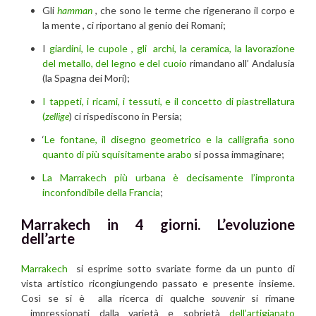
Gli
hamman
, che sono le terme che rigenerano il corpo e
la mente , ci riportano al genio dei Romani;
I
giardini, le cupole , gli archi, la ceramica, la lavorazione
del metallo, del legno e del cuoio
rimandano all’ Andalusia
(la Spagna dei Mori);
I tappeti, i ricami, i tessuti, e il concetto di piastrellatura
(
zellige
) ci rispediscono in Persia;
‘
Le fontane, il disegno geometrico e la calligrafia sono
quanto di più squisitamente arabo
si possa immaginare;
La Marrakech più urbana è decisamente l’impronta
inconfondibile della Francia
;
Marrakech in 4 giorni.
L’evoluzione
dell’arte
Marrakech
si esprime sotto svariate forme da un punto di
vista artistico ricongiungendo passato e presente insieme.
Così se si è alla ricerca di qualche
souvenir
si rimane
impressionati dalla varietà e sobrietà
dell’artigianato