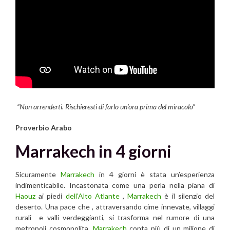
“Non arrenderti. Rischieresti di farlo un’ora prima del miracolo”
Proverbio Arabo
Marrakech in 4 giorni
Sicuramente
Marrakech
in 4 giorni è stata un’esperienza
indimenticabile. Incastonata come una perla nella piana di
Haouz
ai piedi
dell’Alto Atlante
,
Marrakech
è il silenzio del
deserto. Una pace che , attraversando cime innevate, villaggi
rurali e valli verdeggianti, si trasforma nel rumore di una
metropoli cosmopolita.
Marrakech
conta più di un milione di