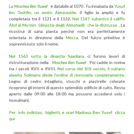
La
Moschea Ben Yuseef
è databile al 1070 . Fu innalzata da
Yusuf
ibn Tashfin, un emiro Almoravide
. Il figlio la ampliò e fu
completata tra il 1121 e il 1132.
Nel 1147 subentrò il califfo
Abd al-Mu’min (dinastia degli Almohadi) che la distrusse
. La
ricostruì di sana pianta perché non era perfettamente
orientata in direzione della
Mecca.
Del fulcro primitivo è
sopravvissuto solo il nome.
Nel 1563 sotto la dinastia Saadiana
ci furono lavori di
ristrutturazione nella
Moschea Ben Yuseef
Poi cadde in rovina
tra i secoli XVII e XVIII.
Nel corso del XIX secolo, il sultano
alawita Solimano diede l’ordine di rinnovarla completamente.
Legno di cedro intagliato, stucchi e piastrelle colorate
ricoprono gli interni di questo splendido edificio di culto. Resta
aperto dalle 09:00 alle 18:00 ma possono accedervi solo i
musulmani.
Per info indirizzo, biglietti, e orari Madrasa Ben Yusef clicca
qui