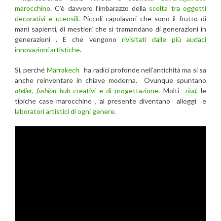
marocchino
. C’è davvero l’imbarazzo della
scelta tra oggetti
decorativi e utensili.
Piccoli capolavori che sono il frutto di
mani sapienti, di mestieri che si tramandano di generazioni in
generazioni . E che vengono
rivisitati dalle più audaci
innovazioni artistiche
.
Sì, perché
Marrakech
ha radici profonde nell’antichità ma si sa
anche reinventare in chiave moderna. Ovunque spuntano
atelier
,
fashion hub
creativi e di progettazione
. Molti
riad
,
le
tipiche case marocchine , al presente diventano
alloggi e
laboratori artistici di ogni genere
.