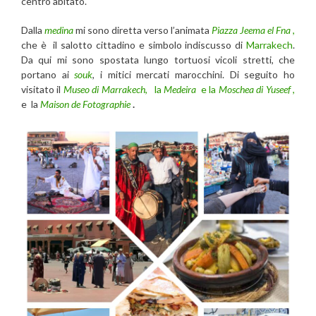
centro abitato.
Dalla
medina
mi sono diretta verso l’animata
Piazza Jeema el Fna
,
che è il salotto cittadino e simbolo indiscusso di
Marrakech
.
Da qui mi sono spostata lungo tortuosi vicoli stretti, che
portano ai
souk
, i mitici mercati marocchini. Di seguito ho
visitato il
Museo di Marrakech
,
la
Medeira
e la
Moschea di Yuseef
,
e
la
Maison de Fotographie
.