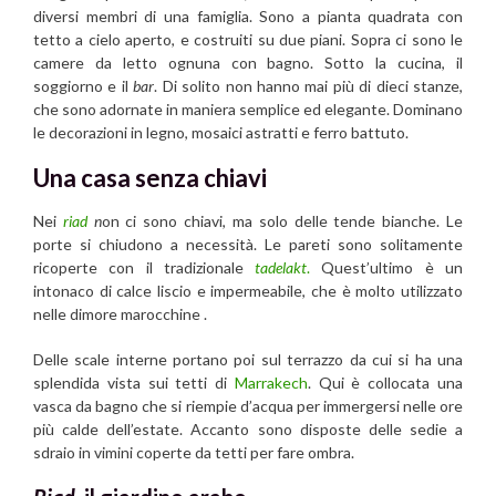
diversi membri di una famiglia. Sono a pianta quadrata con
tetto a cielo aperto, e costruiti su due piani. Sopra ci sono le
camere da letto ognuna con bagno. Sotto la cucina, il
soggiorno e il
bar
. Di solito non hanno mai più di dieci stanze,
che sono adornate in maniera semplice ed elegante. Dominano
le decorazioni in legno, mosaici astratti e ferro battuto.
Una casa senza chiavi
Nei
riad
n
on ci sono chiavi, ma solo delle tende bianche. Le
porte si chiudono a necessità. Le pareti sono solitamente
ricoperte con il tradizionale
tadelakt
.
Quest’ultimo è un
intonaco di calce liscio e impermeabile, che è molto utilizzato
nelle dimore marocchine .
Delle scale interne portano poi sul terrazzo da cui si ha una
splendida vista sui tetti di
Marrakech
. Qui è collocata una
vasca da bagno che si riempie d’acqua per immergersi nelle ore
più calde dell’estate. Accanto sono disposte delle sedie a
sdraio in vimini coperte da tetti per fare ombra.