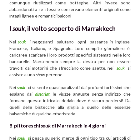
comunque riutilizzati come botteghe. Altri invece sono
abbandonati a se stessi e conservano elementi originali come
intagli lignee e romantici balconi
I
souk
, il volto scoperto di Marrakkech
Nei
souk
i negozianti salutano ogni passante in Inglese,
Francese, Italiano, e Spagnolo. Loro compito giornaliero è
caricaree scaricare i loro prodotti specifici sistemati nelle loro
bancarelle. Mantenendo sempre la destra per non essere
travolti dai motorini che sfrecciano come saette, nei
souk
si
assiste a uno
show
perenne.
Nei
souk
ci si sente quasi paralizzati dai profumi fortissimi che
esalano dai
qissariat,
le viuzze anguste senza indirizzo che
formano questo intricato dedalo dove è sicuro perdersi! Da
quelli delle bistecche alla griglia a quello delle essenze
balsamiche di qualche erboristeria.
8 pittoreschi
souk
di Marrakech in 4 giorni
Nei
souk
s
i pesca su serio merce di ogni tipo tra cui articoli di