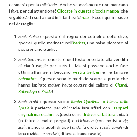
cosmesi eper la
toiletterie.
Anche se ovviamente non mancano
i
fake
, per cui attenzione!
Cliccate in questa piccola mappa
che
vi guiderà da sud a nord in 8 fantastici
souk
. Eccoli qui in basso
nel dettaglio :
Souk Ableuh:
questo è il regno dei cetrioli e delle olive,
speciali quelle marinate nell
’
harissa
,
una salsa piccante al
peperoncino e aglio;
Souk Semmrine
: questo è piuttosto orientato alla vendita
di cianfrusaglie per turisti . Ma si possono anche fare
ottimi affari se si beccano
vestiti berberi
e le famose
babouches
. Queste sono le morbide scarpe a punta che
hanno ispirato
maison haute couture
del calibro di
Chane
l,
Balenciaga
e
Prada
!
Souk Zrabi
: questo vicino
Rahba Quedima
o
Piazza delle
Spezie
è perfetto per chi vuole fare affari con
tappeti
originali marocchini
. Questi sono
di diversa fattura
:
rabati
(in feltro e molto pregiati) e
chichaoua
(con motivi a
zig
zag
). E ancora quelli di tipo
handel
(a ordito raso),
zanafi
(di
lana ruvida) , e
shedwi
( di lana a trama rasata)