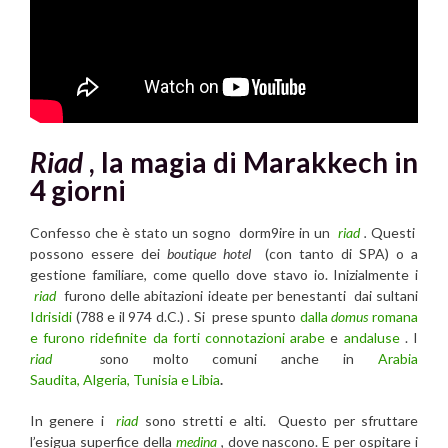
Riad
, la magia di Marakkech in
4 giorni
Confesso che è stato un sogno dorm9ire in un
riad
.
Questi
possono essere dei
boutique hotel
(con tanto di SPA) o a
gestione familiare, come quello dove stavo io. Inizialmente i
riad
furono delle abitazioni ideate per benestanti dai sultani
Idrisidi
(788 e il 974 d.C.) . Si prese spunto
dalla
domus
romana
e furono ridefinite da forti connotazioni arabe
e
andaluse
. I
riad
s
ono molto comuni anche in
Arabia
Saudita, Algeria, Tunisia e Libia
.
In genere i
riad
sono stretti e alti. Questo per sfruttare
l’esigua superfice della
medina
, dove nascono. E per ospitare i