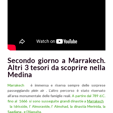
Secondo giorno a Marrakech.
Altri 3 tesori da scoprire nella
Medina
Marrakech
è immensa e riserva sempre delle sorprese
passeggiando
plein air
. L’altro percorso è stato riservato
all’area monumentale delle famiglie reali.
A partire dal 789 d.C.
fino al 1666 si sono susseguite grandi dinastie a
Marrakech
la Idrisside, l’ Almoravide, l’ Almohad, la dinastia Merinida, la
Saadiana , e l’Alaouita.