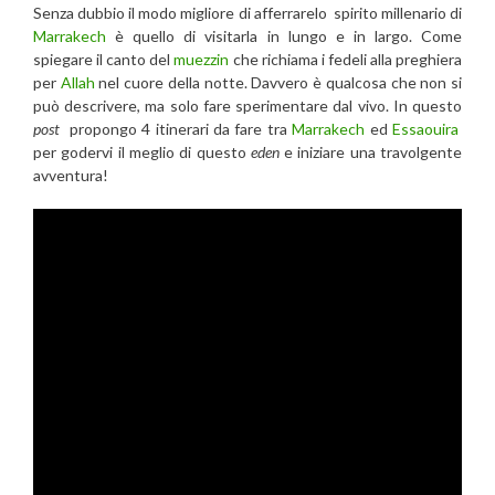
Senza dubbio il modo migliore di afferrarelo spirito millenario di
Marrakech
è quello di visitarla in lungo e in largo. Come
spiegare il canto del
muezzin
che richiama i fedeli alla preghiera
per
Allah
nel cuore della notte. Davvero è qualcosa che non si
può descrivere, ma solo fare sperimentare dal vivo. In questo
post
propongo 4 itinerari da fare tra
Marrakech
ed
Essaouira
per godervi il meglio di questo
eden
e iniziare una travolgente
avventura!