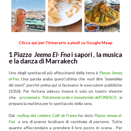
Clicca qui per l’itinerario a piedi su Google Maap
1
Piazza Jeema El- Fna
i sapori , la musica
e la danza di Marrakech
Uno degli spettacoli più affascinanti della terra è
Piazza Jemaa
el-Fna
.
Una parola araba quest’ultima che vuol dire
“assemblea
dei morti”,
perché prima qui si facevano le esecuzioni pubbliche
(1050). Per fortuna adesso invece è solo un teatro vivente
che,
proclamato
Patrimonio orale e immateriale dell’UNESCO
,
si
prepara la mattina per lo spettacolo della sera.
Dal
rooftop
del celebre
Cafè de France
ho visto
Piazza Jemaa el-
Fna
a ora di pranzo brulicare di centinaia di persone. Tutte
quante affaccendate a prendere il loro posto in scena . Per