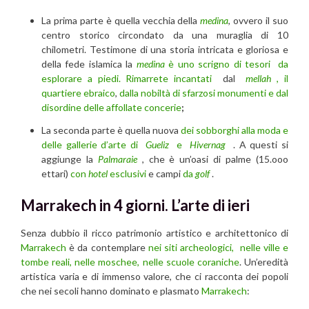
La prima parte è quella vecchia della
medina
, ovvero il suo
centro storico circondato da una muraglia di 10
chilometri. Testimone di una storia intricata e gloriosa e
della fede islamica la
medina
è uno scrigno di tesori da
esplorare a piedi. Rimarrete incantati
dal
mellah
, il
quartiere ebraico
,
dalla nobiltà di sfarzosi monumenti e dal
disordine delle affollate concerie
;
La seconda parte è quella nuova
dei sobborghi alla moda e
delle gallerie d’arte di
Gueliz
e
Hivernag
. A questi si
aggiunge la
Palmaraie
, che è un’oasi di palme (15.ooo
ettari)
con
hotel
esclusivi
e campi
da
golf
.
Marrakech in 4 giorni. L’arte di ieri
Senza dubbio il ricco patrimonio artistico e architettonico di
Marrakech
è da contemplare
nei siti archeologici, nelle ville e
tombe reali, nelle moschee, nelle scuole coraniche
. Un’eredità
artistica varia e di immenso valore, che ci racconta dei popoli
che nei secoli hanno dominato e plasmato
Marrakech
: