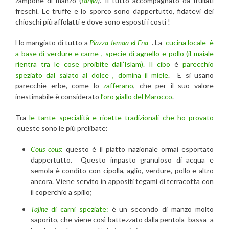
zampone di manzo (
tanjia
).
Il tutto accompagnato da frullati
freschi. Le truffe e lo sporco sono dappertutto, fidatevi dei
chioschi più affolatti e dove sono esposti i costi !
Ho mangiato di tutto a
Piazza Jemaa el-Fna
. La
cucina locale è
a base di verdure e carne , specie di agnello e pollo (il maiale
rientra tra le cose proibite dall’Islam). Il cibo
è
parecchio
speziato dal salato al dolce , domina il miele
. E si usano
parecchie erbe, come lo
zafferano
, che per il suo valore
inestimabile è considerato
l’oro giallo del Marocco
.
Tra
le tante specialità e ricette tradizionali che ho provato
queste sono le più prelibate:
Cous cous
:
questo è il piatto nazionale ormai esportato
dappertutto
.
Questo impasto granuloso di acqua e
semola è condito con cipolla, aglio, verdure, pollo e altro
ancora. Viene servito in appositi tegami di terracotta con
il coperchio a spillo;
Tajine
di carni speziate:
è un secondo di manzo molto
saporito, che viene così battezzato dalla pentola bassa a