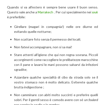
Quando si va all’estero è sempre bene usare il buon senso.
Questo vale anche a
Marrakech
. Per cui specialmente nei
souk
è preferibile:
Girellare (magari in compagnia!) nelle ore diurne ed
evitando quelle notturne;
Non scattare foto senza il permesso dei locali;
Non fatevi accompagnare, non si sa mai!
Stare attenti all’igiene che qui non regna sovrana. Piccoli
accorgimenti come raccogliere le prelibatezze marocchine
con il pane e lavarsi le mani possono salvarvi da infezioni
sgradite;
Azzardare qualche specialità di cibo da strada solo se il
vostro stomaco non è molto delicato. Eviterete qualche
brutta indigestione ;
Non camminare con abiti molto succinti e preferire quelli
sobri. Per il gentil sesso è comodo avere con sé un
foulard
per coprire le spalle e le gambe;