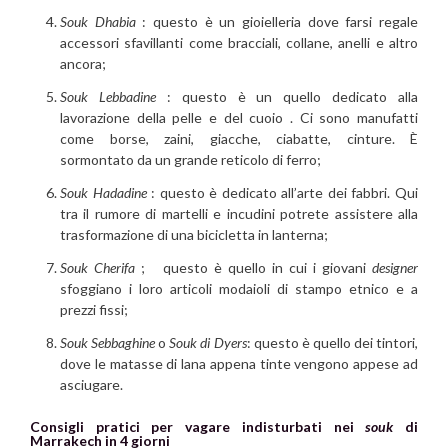
Souk Dhabia
: questo è un gioielleria dove farsi regale
accessori sfavillanti come bracciali, collane, anelli e altro
ancora;
Souk Lebbadine
: questo è un quello dedicato alla
lavorazione della pelle e del cuoio . Ci sono manufatti
come borse, zaini, giacche, ciabatte, cinture. È
sormontato da un grande reticolo di ferro;
Souk Hadadine
: questo è dedicato all’arte dei fabbri. Qui
tra il rumore di martelli e incudini potrete assistere alla
trasformazione di una bicicletta in lanterna;
Souk Cherifa
; questo è quello in cui i giovani
designer
sfoggiano i loro articoli modaioli di stampo etnico e a
prezzi fissi;
Souk Sebbaghine
o
Souk di Dyers
: questo è quello dei tintori,
dove le matasse di lana appena tinte vengono appese ad
asciugare.
Consigli pratici per vagare indisturbati nei
souk
di
Marrakech in 4 giorni