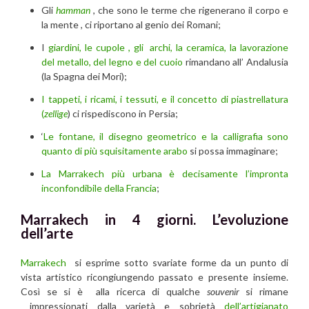
Gli
hamman
, che sono le terme che rigenerano il corpo e
la mente , ci riportano al genio dei Romani;
I
giardini, le cupole , gli archi, la ceramica, la lavorazione
del metallo, del legno e del cuoio
rimandano all’ Andalusia
(la Spagna dei Mori);
I tappeti, i ricami, i tessuti, e il concetto di piastrellatura
(
zellige
) ci rispediscono in Persia;
‘
Le fontane, il disegno geometrico e la calligrafia sono
quanto di più squisitamente arabo
si possa immaginare;
La Marrakech più urbana è decisamente l’impronta
inconfondibile della Francia
;
Marrakech in 4 giorni.
L’evoluzione
dell’arte
Marrakech
si esprime sotto svariate forme da un punto di
vista artistico ricongiungendo passato e presente insieme.
Così se si è alla ricerca di qualche
souvenir
si rimane
impressionati dalla varietà e sobrietà
dell’artigianato