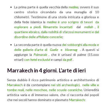
La prima parte è quella vecchia della
medina
, ovvero il suo
centro storico circondato da una muraglia di 10
chilometri. Testimone di una storia intricata e gloriosa e
della fede islamica la
medina
è uno scrigno di tesori da
esplorare a piedi. Rimarrete incantati
dal
mellah
, il
quartiere ebraico
,
dalla nobiltà di sfarzosi monumenti e dal
disordine delle affollate concerie
;
La seconda parte è quella nuova
dei sobborghi alla moda e
delle gallerie d’arte di
Gueliz
e
Hivernag
. A questi si
aggiunge la
Palmaraie
, che è un’oasi di palme (15.ooo
ettari)
con
hotel
esclusivi
e campi
da
golf
.
Marrakech in 4 giorni. L’arte di ieri
Senza dubbio il ricco patrimonio artistico e architettonico di
Marrakech
è da contemplare
nei siti archeologici, nelle ville e
tombe reali, nelle moschee, nelle scuole coraniche
. Un’eredità
artistica varia e di immenso valore, che ci racconta dei popoli
che nei secoli hanno dominato e plasmato
Marrakech
: