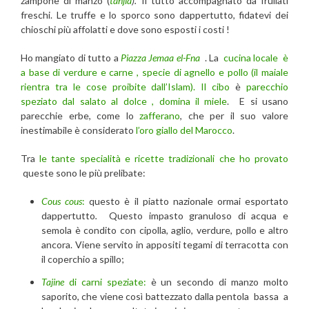
zampone di manzo (
tanjia
).
Il tutto accompagnato da frullati
freschi. Le truffe e lo sporco sono dappertutto, fidatevi dei
chioschi più affolatti e dove sono esposti i costi !
Ho mangiato di tutto a
Piazza Jemaa el-Fna
. La
cucina locale è
a base di verdure e carne , specie di agnello e pollo (il maiale
rientra tra le cose proibite dall’Islam). Il cibo
è
parecchio
speziato dal salato al dolce , domina il miele
. E si usano
parecchie erbe, come lo
zafferano
, che per il suo valore
inestimabile è considerato
l’oro giallo del Marocco
.
Tra
le tante specialità e ricette tradizionali che ho provato
queste sono le più prelibate:
Cous cous
:
questo è il piatto nazionale ormai esportato
dappertutto
.
Questo impasto granuloso di acqua e
semola è condito con cipolla, aglio, verdure, pollo e altro
ancora. Viene servito in appositi tegami di terracotta con
il coperchio a spillo;
Tajine
di carni speziate:
è un secondo di manzo molto
saporito, che viene così battezzato dalla pentola bassa a