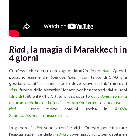
Riad
, la magia di Marakkech in
4 giorni
Confesso che è stato un sogno dorm9ire in un
riad
.
Questi
possono essere dei
boutique hotel
(con tanto di SPA) o a
gestione familiare, come quello dove stavo io. Inizialmente i
riad
furono delle abitazioni ideate per benestanti dai sultani
Idrisidi
(788 e il 974 d.C.) . Si prese spunto
dalla
domus
romana
e furono ridefinite da forti connotazioni arabe
e
andaluse
. I
riad
s
ono molto comuni anche in
Arabia
Saudita, Algeria, Tunisia e Libia
.
In genere i
riad
sono stretti e alti. Questo per sfruttare
l’esigua superfice della
medina
, dove nascono. E per ospitare i