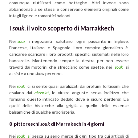
comunque riutilizzati come botteghe. Altri invece sono
abbandonati a se stessi e conservano elementi originali come
intagli lignee e romantici balconi
I
souk
, il volto scoperto di Marrakkech
Nei
souk
i negozianti salutano ogni passante in Inglese,
Francese, Italiano, e Spagnolo. Loro compito giornaliero è
caricaree scaricare i loro prodotti specifici sistemati nelle loro
bancarelle. Mantenendo sempre la destra per non essere
travolti dai motorini che sfrecciano come saette, nei
souk
si
assiste a uno
show
perenne.
Nei
souk
ci si sente quasi paralizzati dai profumi fortissimi che
esalano dai
qissariat,
le viuzze anguste senza indirizzo che
formano questo intricato dedalo dove è sicuro perdersi! Da
quelli delle bistecche alla griglia a quello delle essenze
balsamiche di qualche erboristeria.
8 pittoreschi
souk
di Marrakech in 4 giorni
Nei
souk
s
i pesca su serio merce di ogni tipo tra cui articoli di