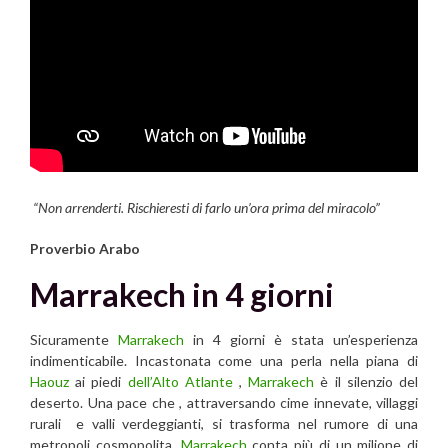
“Non arrenderti. Rischieresti di farlo un’ora prima del miracolo”
Proverbio Arabo
Marrakech in 4 giorni
Sicuramente
Marrakech
in 4 giorni è stata un’esperienza
indimenticabile. Incastonata come una perla nella piana di
Haouz
ai piedi
dell’Alto Atlante
,
Marrakech
è il silenzio del
deserto. Una pace che , attraversando cime innevate, villaggi
rurali e valli verdeggianti, si trasforma nel rumore di una
metropoli cosmopolita.
Marrakech
conta più di un milione di