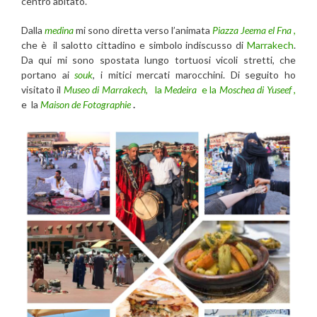
centro abitato.
Dalla
medina
mi sono diretta verso l’animata
Piazza Jeema el Fna
,
che è il salotto cittadino e simbolo indiscusso di
Marrakech
.
Da qui mi sono spostata lungo tortuosi vicoli stretti, che
portano ai
souk
, i mitici mercati marocchini. Di seguito ho
visitato il
Museo di Marrakech
,
la
Medeira
e la
Moschea di Yuseef
,
e
la
Maison de Fotographie
.