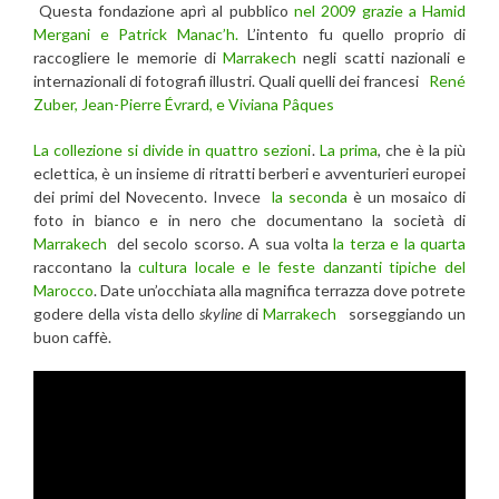
Questa fondazione aprì al pubblico
nel 2009 grazie a Hamid
Mergani e Patrick Manac’h.
L’intento fu quello proprio di
raccogliere le memorie di
Marrakech
negli scatti nazionali e
internazionali di fotografi illustri. Quali quelli dei francesi
René
Zuber, Jean-Pierre Évrard, e Viviana Pâques
La collezione si divide in quattro sezioni
.
La prima
, che è la più
eclettica, è un insieme di ritratti berberi e avventurieri europei
dei primi del Novecento. Invece
la seconda
è un mosaico di
foto in bianco e in nero che documentano la società di
Marrakech
del secolo scorso. A sua volta
la terza e la quarta
raccontano la
cultura locale e le feste danzanti tipiche del
Marocco
. Date un’occhiata alla magnifica terrazza dove potrete
godere della vista dello
skyline
di
Marrakech
sorseggiando un
buon caffè.