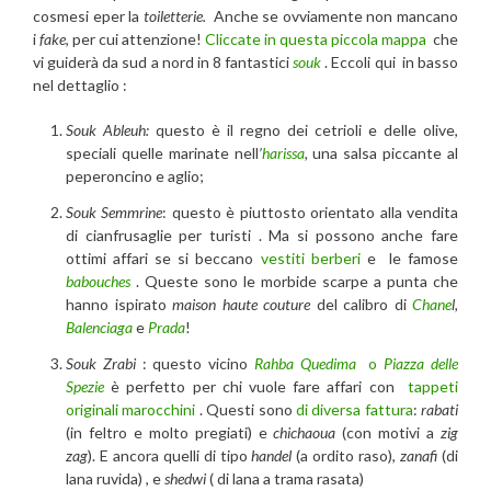
cosmesi eper la
toiletterie.
Anche se ovviamente non mancano
i
fake
, per cui attenzione!
Cliccate in questa piccola mappa
che
vi guiderà da sud a nord in 8 fantastici
souk
. Eccoli qui in basso
nel dettaglio :
Souk Ableuh:
questo è il regno dei cetrioli e delle olive,
speciali quelle marinate nell
’
harissa
,
una salsa piccante al
peperoncino e aglio;
Souk Semmrine
: questo è piuttosto orientato alla vendita
di cianfrusaglie per turisti . Ma si possono anche fare
ottimi affari se si beccano
vestiti berberi
e le famose
babouches
. Queste sono le morbide scarpe a punta che
hanno ispirato
maison haute couture
del calibro di
Chane
l,
Balenciaga
e
Prada
!
Souk Zrabi
: questo vicino
Rahba Quedima
o
Piazza delle
Spezie
è perfetto per chi vuole fare affari con
tappeti
originali marocchini
. Questi sono
di diversa fattura
:
rabati
(in feltro e molto pregiati) e
chichaoua
(con motivi a
zig
zag
). E ancora quelli di tipo
handel
(a ordito raso),
zanafi
(di
lana ruvida) , e
shedwi
( di lana a trama rasata)