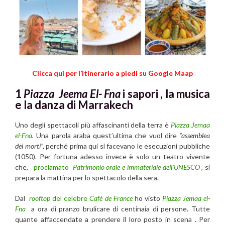
Clicca qui per l’itinerario a piedi su Google Maap
1
Piazza Jeema El- Fna
i sapori , la musica
e la danza di Marrakech
Uno degli spettacoli più affascinanti della terra è
Piazza Jemaa
el-Fna
.
Una parola araba quest’ultima che vuol dire
“assemblea
dei morti”,
perché prima qui si facevano le esecuzioni pubbliche
(1050). Per fortuna adesso invece è solo un teatro vivente
che,
proclamato
Patrimonio orale e immateriale dell’UNESCO
,
si
prepara la mattina per lo spettacolo della sera.
Dal
rooftop
del celebre
Cafè de France
ho visto
Piazza Jemaa el-
Fna
a ora di pranzo brulicare di centinaia di persone. Tutte
quante affaccendate a prendere il loro posto in scena . Per