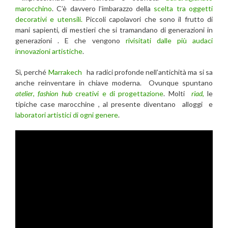
marocchino
. C’è davvero l’imbarazzo della
scelta tra oggetti
decorativi e utensili.
Piccoli capolavori che sono il frutto di
mani sapienti, di mestieri che si tramandano di generazioni in
generazioni . E che vengono
rivisitati dalle più audaci
innovazioni artistiche
.
Sì, perché
Marrakech
ha radici profonde nell’antichità ma si sa
anche reinventare in chiave moderna. Ovunque spuntano
atelier
,
fashion hub
creativi e di progettazione
. Molti
riad
,
le
tipiche case marocchine , al presente diventano
alloggi e
laboratori artistici di ogni genere
.