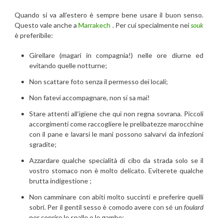
Quando si va all’estero è sempre bene usare il buon senso.
Questo vale anche a
Marrakech
. Per cui specialmente nei
souk
è preferibile:
Girellare (magari in compagnia!) nelle ore diurne ed
evitando quelle notturne;
Non scattare foto senza il permesso dei locali;
Non fatevi accompagnare, non si sa mai!
Stare attenti all’igiene che qui non regna sovrana. Piccoli
accorgimenti come raccogliere le prelibatezze marocchine
con il pane e lavarsi le mani possono salvarvi da infezioni
sgradite;
Azzardare qualche specialità di cibo da strada solo se il
vostro stomaco non è molto delicato. Eviterete qualche
brutta indigestione ;
Non camminare con abiti molto succinti e preferire quelli
sobri. Per il gentil sesso è comodo avere con sé un
foulard
per coprire le spalle e le gambe;