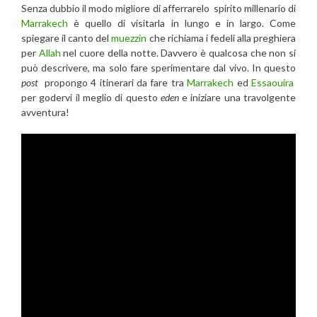
Senza dubbio il modo migliore di afferrarelo spirito millenario di
Marrakech
è quello di visitarla in lungo e in largo. Come
spiegare il canto del
muezzin
che richiama i fedeli alla preghiera
per
Allah
nel cuore della notte. Davvero è qualcosa che non si
può descrivere, ma solo fare sperimentare dal vivo. In questo
post
propongo 4 itinerari da fare tra
Marrakech
ed
Essaouira
per godervi il meglio di questo
eden
e iniziare una travolgente
avventura!