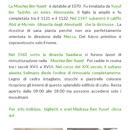
La
Moschea Ben Yuseef
è databile al 1070 . Fu innalzata da
Yusuf
ibn Tashfin, un emiro Almoravide
. Il figlio la ampliò e fu
completata tra il 1121 e il 1132.
Nel 1147 subentrò il califfo
Abd al-Mu’min (dinastia degli Almohadi) che la distrusse
. La
ricostruì di sana pianta perché non era perfettamente
orientata in direzione della
Mecca.
Del fulcro primitivo è
sopravvissuto solo il nome.
Nel 1563 sotto la dinastia Saadiana
ci furono lavori di
ristrutturazione nella
Moschea Ben Yuseef
Poi cadde in rovina
tra i secoli XVII e XVIII.
Nel corso del XIX secolo, il sultano
alawita Solimano diede l’ordine di rinnovarla completamente.
Legno di cedro intagliato, stucchi e piastrelle colorate
ricoprono gli interni di questo splendido edificio di culto. Resta
aperto dalle 09:00 alle 18:00 ma possono accedervi solo i
musulmani.
Per info indirizzo, biglietti, e orari Madrasa Ben Yusef clicca
qui