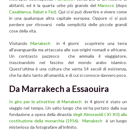
abitanti, ed è la quarta urbe più grande del
Marocco
(dopo
Casablanca, Rabat e Fez).
Qui ci si può divertire e vivere come
in una qualunque altra capitale europea. Oppure ci si può
perdere per ritrovarsi nella semplicità delle piccole grandi
cose della vita.
Visitando
Marrakech
in 4 giorni scoprirete una terra
all’avanguardia ma attaccata alle sue origini nomadi e africane.
Un contrasto pazzesco che ammalia il viaggiatore,
trascinandolo nel fascino del mondo arabo islamico.
Quest’ultima è una cultura che vanta 14 secoli di esistenza,
che ha dato tanto all’umanità, e di cui si conosce davvero poco.
Da Marrakech a Essaouira
In giro per le attrattive di Marrakech
in 4 giorni è stato un
viaggio nel tempo. Un salto lungo che mi ha portato dalla sua
fondazione a opera della dinastia
degli Almoravidi
( XI-XII
)
alla
costituzione della monarchia (1956).
Marrakech
è un luogo
misterioso da fotografare all’infinito.