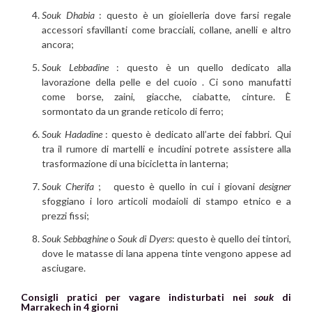
Souk Dhabia
: questo è un gioielleria dove farsi regale
accessori sfavillanti come bracciali, collane, anelli e altro
ancora;
Souk Lebbadine
: questo è un quello dedicato alla
lavorazione della pelle e del cuoio . Ci sono manufatti
come borse, zaini, giacche, ciabatte, cinture. È
sormontato da un grande reticolo di ferro;
Souk Hadadine
: questo è dedicato all’arte dei fabbri. Qui
tra il rumore di martelli e incudini potrete assistere alla
trasformazione di una bicicletta in lanterna;
Souk Cherifa
; questo è quello in cui i giovani
designer
sfoggiano i loro articoli modaioli di stampo etnico e a
prezzi fissi;
Souk Sebbaghine
o
Souk di Dyers
: questo è quello dei tintori,
dove le matasse di lana appena tinte vengono appese ad
asciugare.
Consigli pratici per vagare indisturbati nei
souk
di
Marrakech in 4 giorni