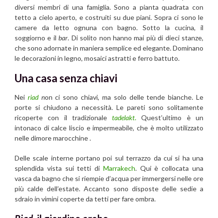
diversi membri di una famiglia. Sono a pianta quadrata con
tetto a cielo aperto, e costruiti su due piani. Sopra ci sono le
camere da letto ognuna con bagno. Sotto la cucina, il
soggiorno e il
bar
. Di solito non hanno mai più di dieci stanze,
che sono adornate in maniera semplice ed elegante. Dominano
le decorazioni in legno, mosaici astratti e ferro battuto.
Una casa senza chiavi
Nei
riad
n
on ci sono chiavi, ma solo delle tende bianche. Le
porte si chiudono a necessità. Le pareti sono solitamente
ricoperte con il tradizionale
tadelakt
.
Quest’ultimo è un
intonaco di calce liscio e impermeabile, che è molto utilizzato
nelle dimore marocchine .
Delle scale interne portano poi sul terrazzo da cui si ha una
splendida vista sui tetti di
Marrakech
. Qui è collocata una
vasca da bagno che si riempie d’acqua per immergersi nelle ore
più calde dell’estate. Accanto sono disposte delle sedie a
sdraio in vimini coperte da tetti per fare ombra.