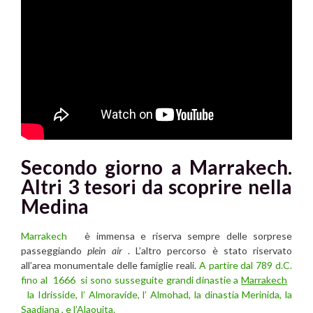
Secondo giorno a Marrakech.
Altri 3 tesori da scoprire nella
Medina
Marrakech
è immensa e riserva sempre delle sorprese
passeggiando
plein air
. L’altro percorso è stato riservato
all’area monumentale delle famiglie reali.
A partire dal 789 d.C.
fino al 1666 si sono susseguite grandi dinastie a
Marrakech
la Idrisside, l’ Almoravide, l’ Almohad, la dinastia Merinida, la
Saadiana , e l’Alaouita.