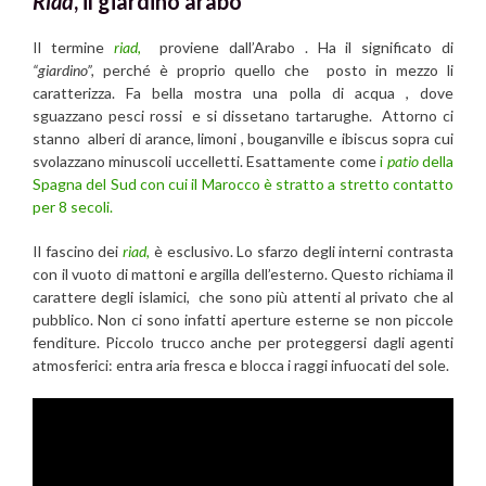
Riad
, il giardino arabo
Il termine
riad,
proviene dall’Arabo . Ha il significato di
“giardino”,
perché è proprio quello che posto in mezzo li
caratterizza. Fa bella mostra una polla di acqua , dove
sguazzano pesci rossi e si dissetano tartarughe. Attorno ci
stanno alberi di arance, limoni , bouganville e ibiscus sopra cui
svolazzano minuscoli uccelletti. Esattamente come
i
patio
della
Spagna del Sud con cui il Marocco è stratto a stretto contatto
per 8 secoli.
Il fascino dei
riad,
è esclusivo. Lo sfarzo degli interni contrasta
con il vuoto di mattoni e argilla dell’esterno. Questo richiama il
carattere degli islamici, che sono più attenti al privato che al
pubblico. Non ci sono infatti aperture esterne se non piccole
fenditure. Piccolo trucco anche per proteggersi dagli agenti
atmosferici: entra aria fresca e blocca i raggi infuocati del sole.