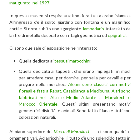
inaugurato nel 1997
.
In questo museo si respira un’atmosfera tutta arabo islamica.
All’ingresso c’è il solito giardino con fontana e un magnifico
cortile. Si nota subito uno sgargiante
lampadario
intarsiato da
lastre di metallo decorate con ritagli geometrici ed
epigrafici
.
Ci sono due sale di esposizione nell’interrato:
Quella dedicata ai
tessuti marocchini
;
Quella dedicata ai tappeti , che erano impiegati in modi
per arredare casa, per dormire, per sella per cavalli e per
pregare nelle moschee
. Alcuni sono classici con motivi
floreali e fatti a Rabat, Casablanca e Mediouna
.
Altri sono
fabbricati nell’ Alto e Medio Atlante , Marrakech e
Marocco Orientale.
Questi ultimi presentano motivi
geometrici, divinità e animali. Sono fatti di lana e tinti con
colorazioni naturali.
Al piano superiore del
Museo di Marrakech
ci sono quadri
e
ornamenti vari. Ad arricchire il tutto c’è uno splendido tetto in