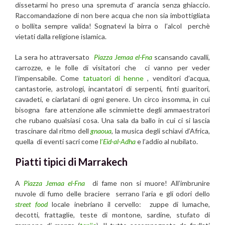
dissetarmi ho preso una spremuta d’ arancia senza ghiaccio.
Raccomandazione di non bere acqua che non sia imbottigliata
o bollita sempre valida! Sognatevi la birra o l’alcol perchè
vietati dalla religione islamica.
La sera ho attraversato
Piazza Jemaa el-Fna
scansando cavalli,
carrozze, e le folle di visitatori che ci vanno per veder
l’impensabile. Come
tatuatori di henne
, venditori d’acqua,
cantastorie, astrologi, incantatori di serpenti, finti guaritori,
cavadeti, e ciarlatani di ogni genere. Un circo insomma, in cui
bisogna fare attenzione alle scimmiette degli ammaestratori
che rubano qualsiasi cosa. Una sala da ballo in cui ci si lascia
trascinare dal ritmo dell
gnaoua
, la musica degli schiavi d’Africa,
quella di eventi sacri come
l’
Eid-al-Adha
e l’addio al nubilato.
Piatti tipici di Marrakech
A
Piazza Jemaa el-Fna
di fame non si muore! All’imbrunire
nuvole di fumo delle braciere serrano l’aria e gli odori dello
street food
locale inebriano il cervello: zuppe di lumache,
decotti, frattaglie, teste di montone, sardine, stufato di