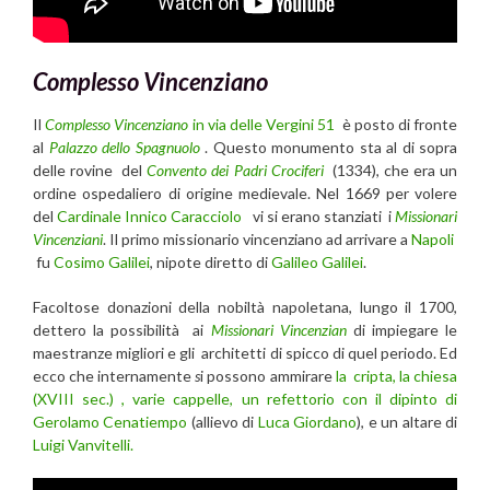
Complesso Vincenziano
Il
Complesso Vincenziano
in via delle Vergini 51
è posto di fronte
al
Palazzo dello Spagnuolo
. Questo monumento sta al di sopra
delle rovine del
Convento dei Padri Crociferi
(1334), che era un
ordine ospedaliero di origine medievale. Nel 1669 per volere
del
Cardinale Innico Caracciolo
vi si erano stanziati i
Missionari
Vincenziani
. Il primo missionario vincenziano ad arrivare a
Napoli
fu
Cosimo Galilei
, nipote diretto di
Galileo Galilei
.
Facoltose donazioni della nobiltà napoletana, lungo il 1700,
dettero la possibilità ai
Missionari Vincenzian
di impiegare le
maestranze migliori e gli architetti di spicco di quel periodo. Ed
ecco che internamente
s
i possono ammirare
la cripta, la chiesa
(XVIII sec.) , varie cappelle, un refettorio con il dipinto di
Gerolamo Cenatiempo
(allievo di
Luca Giordano
), e un altare di
Luigi Vanvitelli.