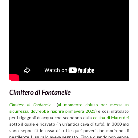
Cimitero di Fontanelle
Cimitero di Fontanelle
(
al momento chiuso per messa in
sicurrezza, dovrebbe riaprire primavera 2023)
è così intitolato
per i rigagnoli di acqua che scendono dalla
collina di Materdei
sotto il quale è ricavato (in un’antica cava di tufo). In 3000 mq
sono seppelliti le ossa di tutte quei poveri che morirono di
pestilenze. L’usura lo aveva segnato . Fino a quando non venne