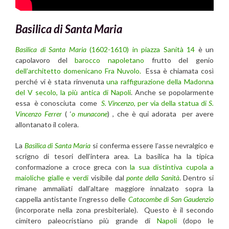
Basilica di Santa Maria
Basilica di Santa Maria
(1602-1610) in piazza Sanità 14
è un
capolavoro del
barocco napoletano
frutto del genio
dell’architetto domenicano Fra Nuvolo.
Essa è chiamata così
perché vi è stata rinvenuta
una raffigurazione della Madonna
del V secolo, la più antica di Napoli
. Anche se popolarmente
essa è conosciuta come
S. Vincenzo
, per via della statua di
S.
Vincenzo Ferrer
( ‘
o munacone
) , che è qui adorata per avere
allontanato il colera.
La
Basilica di Santa Maria
si conferma essere l’asse nevralgico e
scrigno di tesori dell’intera area. La basilica ha la tipica
conformazione a croce greca con
la sua distintiva cupola a
maioliche gialle e verdi
visibile dal
ponte della Sanità
. Dentro si
rimane ammaliati dall’altare maggiore innalzato sopra la
cappella antistante l’ngresso delle
Catacombe di San Gaudenzio
(incorporate nella zona presbiteriale). Questo è il secondo
cimitero paleocristiano più grande di
Napoli
(dopo le