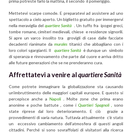
prima potreste farlo la mattina, il secondo il pomeriggio.
Mettetevi scarpe comode. E preparatevi ad assistere ad uno
spettacolo a cielo aperto. Un biglietto gratuito per immergervi
nella meraviglia del
quartiere Sanità
.
Un tuffo fra ipogei greci,
tombe romane, cimiteri medievali, chiese e residenze signorili.
Si apre un varco insolito tra grovigli di case dalle facciate
decadenti rianimate da
murales
titanici che abbagliano con i
loro colori sgargianti. Il
quartiere Sanità
è dunque un simbolo
di speranza e rinnovamento che parte dal cuore e arriva dritto
alle future generazioni che se ne prenderanno cura.
Affrettatevi a venire al
quartiere Sanità
Come potrete immaginare la globalizzazione sta causando
un’imbruttimento delle maggiori capitali europee. E questo si
percepisce anche a
Napoli
. Molte zone che prima erano
anonime e poche battute , come i
Quartieri Spagnoli ,
sono
state riprese dal loro deterioramento. E ciò grazie a
provvedimenti di varia natura. Tuttavia attualmente c’è stato
un eccessivo cambiamento dell’atmosfera di questi angoli
cittadini. Perché si sono sovraffolati di visitatori alla ricerca