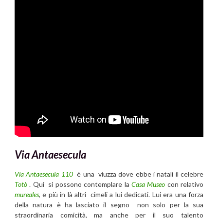
Via Ant
aesecula
Via Antaesecula 110
è una viuzza dove ebbe i natali il celebre
Totò
. Qui si possono contemplare la
Casa Museo
con relativo
mureales
, e più in là altri cimeli a lui dedicati. Lui era una forza
della natura è ha lasciato il segno non solo per la sua
straordinaria comicità, ma anche per il suo talento