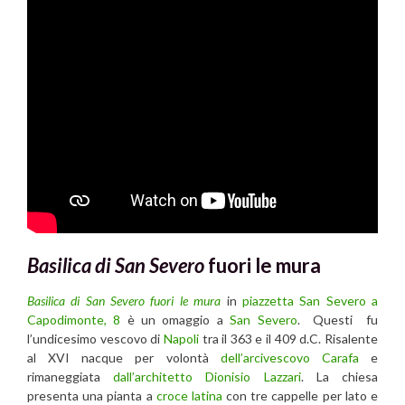
Basilica di San Severo
fuori le mura
Basilica di San Severo fuori le mura
in
piazzetta San Severo a
Capodimonte, 8
è un omaggio a
San Severo
. Questi fu
l’undicesimo vescovo di
Napoli
tra il 363 e il 409 d.C. Risalente
al XVI nacque per volontà
dell’arcivescovo Carafa
e
rimaneggiata
dall’architetto Dionisio Lazzari
. La chiesa
presenta una pianta a
croce latina
con tre cappelle per lato e