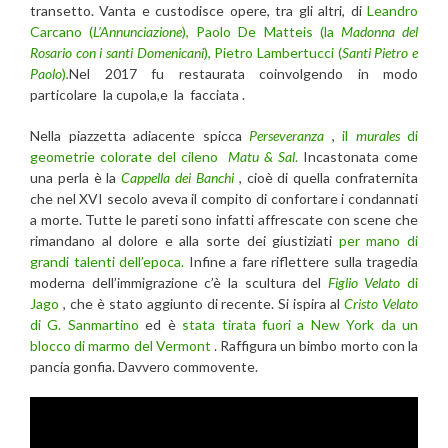
transetto. Vanta e custodisce opere, tra gli altri, di
Leandro
Carcano (
L’Annunciazione
), Paolo De Matteis (la
Madonna del
Rosario con i santi Domenicani
), Pietro Lambertucci (
Santi Pietro e
Paolo
)
.
Nel 2017 fu restaurata coinvolgendo in modo
particolare la cupola,e la facciata .
Nella piazzetta adiacente spicca
Perseveranza
,
il
murales
di
geometrie colorate del cileno
Matu & Sal
.
Incastonata come
una perla è la
Cappella dei Banchi
, cioè di quella confraternita
che nel XVI secolo aveva il compito di confortare i condannati
a morte. Tutte le pareti sono infatti affrescate con scene che
rimandano al dolore e alla sorte dei giustiziati
per mano di
grandi talenti dell’epoca.
Infine a fare riflettere sulla tragedia
moderna dell’immigrazione c’è la scultura del
Figlio Velato
di
Jago
, che è stato aggiunto di recente. Si ispira al
Cristo Velato
di G. Sanmartino
ed è
stata tirata fuori a New York da un
blocco di marmo del Vermont
. Raffigura un bimbo morto con la
pancia gonfia. Davvero commovente.