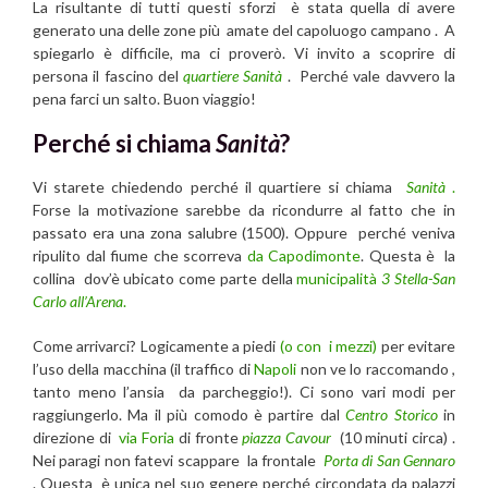
La risultante di tutti questi sforzi è stata quella di avere
generato una delle zone più amate del capoluogo campano . A
spiegarlo è difficile, ma ci proverò. Vi invito a scoprire di
persona il fascino del
quartiere Sanità
. Perché vale davvero la
pena farci un salto. Buon viaggio!
Perché si chiama
Sanità
?
Vi starete chiedendo perché il quartiere si chiama
Sanità
.
Forse la motivazione sarebbe da ricondurre al fatto che in
passato era una zona salubre (1500). Oppure perché veniva
ripulito dal fiume che scorreva
da Capodimonte
. Questa è la
collina dov’è ubicato come parte della
municipalità
3 Stella-San
Carlo all’Arena
.
Come arrivarci? Logicamente a piedi
(o con i mezzi)
per evitare
l’uso della macchina (il traffico di
Napoli
non ve lo raccomando ,
tanto meno l’ansia da parcheggio!). Ci sono vari modi per
raggiungerlo. Ma il più comodo è partire dal
Centro Storico
in
direzione di
via Foria
di fronte
piazza Cavour
(10 minuti circa) .
Nei paragi non fatevi scappare la frontale
Porta di San Gennaro
. Questa è unica nel suo genere perché circondata da palazzi