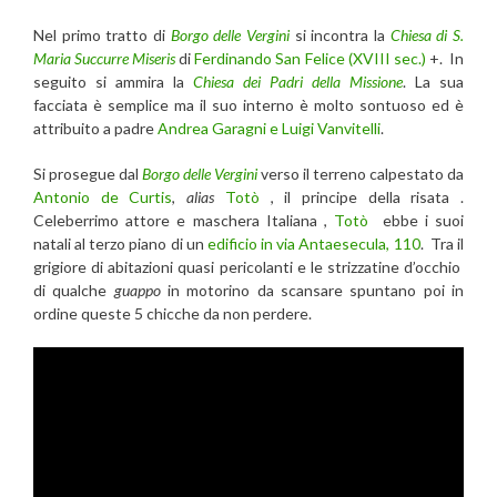
Nel primo tratto di
Borgo delle Vergini
si incontra la
Chiesa di S.
Maria Succurre Miseris
di
Ferdinando San Felice (XVIII sec.)
+. In
seguito si ammira la
Chiesa dei Padri della Missione
. La sua
facciata è semplice ma il suo interno è molto sontuoso ed è
attribuito a padre
Andrea Garagni e Luigi Vanvitelli
.
Si prosegue dal
Borgo delle Vergini
verso il terreno calpestato da
Antonio de Curtis
,
alias
Totò
, il principe della risata .
Celeberrimo attore e maschera Italiana ,
Totò
ebbe i suoi
natali al terzo piano di un
edificio in via Antaesecula, 110
. Tra il
grigiore di abitazioni quasi pericolanti e le strizzatine d’occhio
di qualche
guappo
in motorino da scansare spuntano poi in
ordine queste 5 chicche da non perdere.