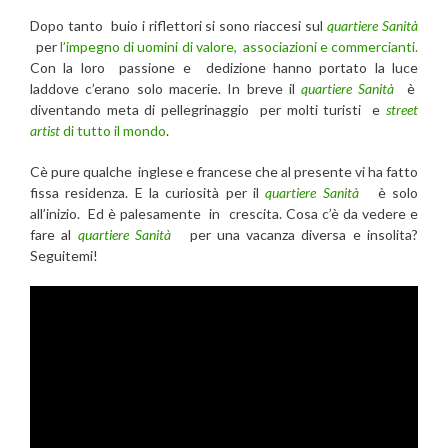
Dopo tanto buio i riflettori si sono riaccesi sul
quartiere Sanità
per
l’impegno di uomini di valore, associazioni e commercianti.
Con la loro passione e dedizione hanno portato la luce
laddove c’erano solo macerie. In breve il
quartiere Sanità
è
diventando meta di pellegrinaggio per molti turisti e
street
artist
di tutto il mondo
.
Cè pure qualche inglese e francese che al presente vi ha fatto
fissa residenza. E la curiosità per il
quartiere Sanità
è solo
all’inizio. Ed è palesamente in crescita. Cosa c’è da vedere e
fare al
quartiere Sanità
per una vacanza diversa e insolita?
Seguitemi!