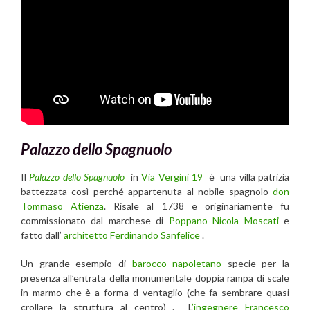
Palazzo dello Spagnuolo
Il
Palazzo dello Spagnuolo
in
Via Vergini 19
è una villa patrizia
battezzata così perché appartenuta al nobile spagnolo
don
Tommaso Atienza
. Risale al 1738 e originariamente fu
commissionato dal marchese di
Poppano Nicola Moscati
e
fatto dall’
architetto Ferdinando Sanfelice
.
Un grande esempio di
barocco napoletano
specie per la
presenza all’entrata della monumentale doppia rampa di scale
in marmo che è a forma d ventaglio (che fa sembrare quasi
crollare la struttura al centro) . L
’ingegnere Francesco