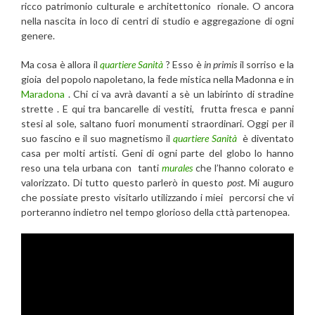
ricco patrimonio culturale e architettonico rionale. O ancora
nella nascita in loco di centri di studio e aggregazione di ogni
genere.
Ma cosa è allora il
quartiere Sanità
? Esso è
in primis
il sorriso e la
gioia del popolo napoletano, la fede mistica nella Madonna e in
Maradona
. Chi ci va avrà davanti a sè un labirinto di stradine
strette . E qui tra bancarelle di vestiti, frutta fresca e panni
stesi al sole, saltano fuori monumenti straordinari. Oggi per il
suo fascino e il suo magnetismo il
quartiere Sanità
è diventato
casa per molti artisti. Geni di ogni parte del globo lo hanno
reso una tela urbana con tanti
murales
che l’hanno colorato e
valorizzato. Di tutto questo parlerò in questo
post.
Mi auguro
che possiate presto visitarlo utilizzando i miei percorsi che vi
porteranno indietro nel tempo glorioso della cttà partenopea.