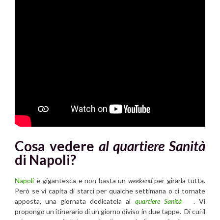
Cosa vedere
al quartiere Sanità
di Napoli?
Napoli
è gigantesca e non basta un
weekend
per girarla tutta.
Però se vi capita di starci per qualche settimana o ci tornate
apposta, una giornata dedicatela al
quartiere Sanità
. Vi
propongo un itinerario di un giorno diviso in due tappe. Di cui il