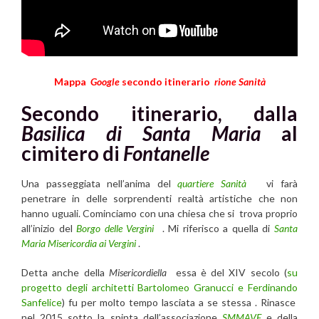
Mappa
Google
secondo itinerario
rione
Sanità
Secondo itinerario, dalla
Basilica di Santa Maria
al
cimitero di
Fontanelle
Una passeggiata nell’anima del
quartiere Sanità
vi farà
penetrare in delle sorprendenti realtà artistiche che non
hanno uguali. Cominciamo con una chiesa che si trova proprio
all’inizio del
Borgo delle Vergini
. Mi riferisco a quella di
Santa
Maria Misericordia ai Vergini
.
Detta anche della
Misericordiella
essa è del XIV secolo (
su
progetto degli architetti Bartolomeo Granucci e Ferdinando
Sanfelice
) fu per molto tempo lasciata a se stessa . Rinasce
nel 2015 sotto la spinta dell’associazione
SMMAVE
e della