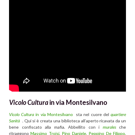
Vicolo Cu
l
tura
in via Montesilvano
Vicolo Cultura
in via Montesilvano
sta nel cuore del
quartiere
Sanità
. Qui si è creata una biblioteca all’aperto ricavata da un
bene confiscato alla mafia. Abbellito con i
murales
che
ritraggono
Massimo Troisi, Pino Daniele, Peppino De Filippo,