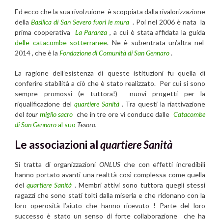
Ed ecco che la sua rivolzuione è scoppiata dalla rivalorizzazione
della
Basilica di San Severo fuori le mura
. Poi nel 2006 è nata la
prima cooperativa
La Paranza
, a cui è stata affidata la guida
delle catacombe sotterranee
. Ne è subentrata un’altra nel
2014 , che è la
Fondazione di Comunità di San Gennaro
.
La ragione dell’esistenza di queste istituzioni fu quella di
conferire stabilità a ciò che è stato realizzato. Per cui si sono
sempre promossi (e tuttora!) nuovi progetti per la
riqualificazione del
quartiere Sanità
. Tra questi la riattivazione
del
tour
miglio sacro
che in tre ore vi conduce dalle
Catacombe
di San Gennaro
al suo
Tesoro.
Le associazioni al
quartiere Sanità
Si tratta di organizzazioni
ONLUS
che con effetti incredibili
hanno portato avanti una realttà così complessa come quella
del
quartiere Sanità
. Membri attivi sono tuttora quegli stessi
ragazzi che sono stati tolti dalla miseria e che ridonano con la
loro operosità l’aiuto che hanno ricevuto ! Parte del loro
successo è stato un senso di forte collaborazione che ha