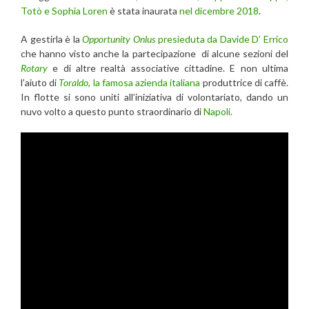
Totò e Sophia Loren
è stata inaurata
nel dicembre 2018
.
A gestirla è la
Opportunity Onlus
presieduta da Davide D’ Errico
che hanno visto anche la partecipazione di alcune sezioni del
Rotary
e di altre realtà associative cittadine. E non ultima
l’aiuto di
Toraldo
, la famosa azienda italiana
produttrice di caffè.
In flotte si sono uniti all’iniziativa di volontariato, dando un
nuvo volto a questo punto straordinario di
Napoli.