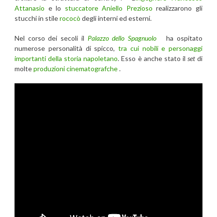
Attanasio
e lo
stuccatore Aniello Prezioso
realizzarono gli
stucchi in stile
rococò
degli interni ed esterni.
Nel corso dei secoli il
Palazzo dello Spagnuolo
ha ospitato
numerose personalità di spicco,
tra cui nobili e personaggi
importanti della storia napoletano
. Esso è anche stato il
set
di
molte
produzioni cinematografche
.