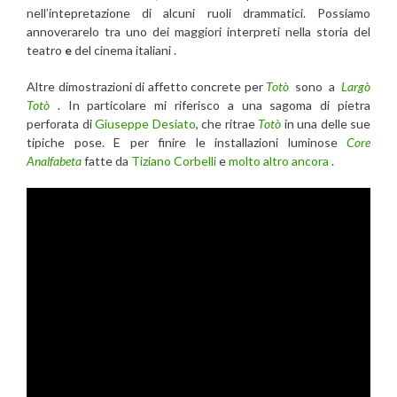
nell’intepretazione di alcuni ruoli drammatici. Possiamo
annoverarelo tra uno dei maggiori interpreti nella storia del
teatro
e
del
cinema
italiani .
Altre dimostrazioni di affetto concrete per
Totò
sono a
Largò
Totò
. In particolare mi riferisco a una sagoma di pietra
perforata di
Giuseppe Desiato
, che ritrae
Totò
in una delle sue
tipiche pose. E per finire le installazioni luminose
Core
Analfabeta
fatte da
Tiziano Corbelli
e
molto altro ancora
.