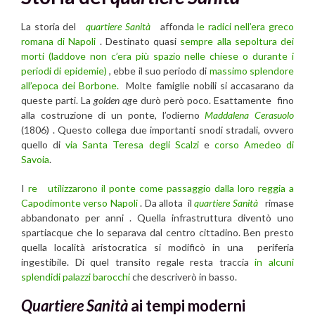
La storia del
quartiere Sanità
affonda
le radici nell’era greco
romana di Napoli
. Destinato quasi
sempre alla sepoltura dei
morti (laddove non c’era più spazio nelle chiese o durante i
periodi di epidemie)
, ebbe il suo periodo di
massimo splendore
all’epoca dei Borbone.
Molte famiglie nobili si accasarano da
queste parti. La
golden ag
e durò però poco. Esattamente fino
alla costruzione di un ponte, l’odierno
Maddalena Cerasuolo
(1806) . Questo collega due importanti snodi stradali, ovvero
quello di
via Santa Teresa degli Scalzi
e
corso Amedeo di
Savoia
.
I
re utilizzarono il ponte come passaggio dalla loro reggia a
Capodimonte verso Napoli
. Da allota il
quartiere Sanità
rimase
abbandonato per anni . Quella infrastruttura diventò uno
spartiacque che lo separava dal centro cittadino. Ben presto
quella località aristocratica si modificò in una periferia
ingestibile. Di quel transito regale resta traccia
in alcuni
splendidi palazzi barocchi
che descriverò in basso.
Quartiere Sanità
ai tempi moderni