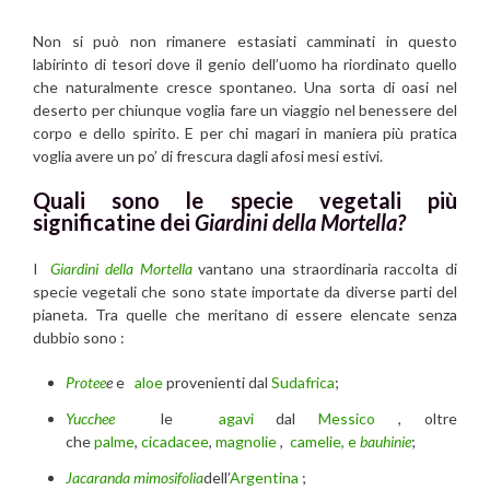
Non si può non rimanere estasiati camminati in questo
labirinto di tesori dove il genio dell’uomo ha riordinato quello
che naturalmente cresce spontaneo. Una sorta di oasi nel
deserto per chiunque voglia fare un viaggio nel benessere del
corpo e dello spirito. E per chi magari in maniera più pratica
voglia avere un po’ di frescura dagli afosi mesi estivi.
Quali sono le specie vegetali più
significatine dei
Giardini della Mortella?
I
Giardini della Mortella
vantano una straordinaria raccolta di
specie vegetali che sono state importate da diverse parti del
pianeta. Tra quelle che meritano di essere elencate senza
dubbio sono :
Protee
e
e
aloe
provenienti dal
Sudafrica
;
Yucchee
le
agavi
dal
Messico
, oltre
che
palme
,
cicadacee
,
magnolie
,
camelie, e
bauhinie
;
Jacaranda mimosifolia
dell’
Argentina
;