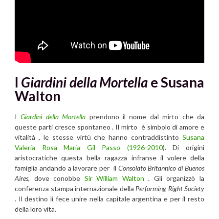
I
Giardini della Mortella
e Susana
Walton
I
Giardini della Mortella
prendono il nome dal mirto che da
queste parti cresce spontaneo . Il mirto è simbolo di amore e
vitalità , le stesse virtù che hanno contraddistinto
Susana
Valeria Rosa Maria Gil Passo
(1926-2010
). Di origini
aristocratiche questa bella ragazza infranse il volere della
famiglia andando a lavorare per il
Consolato Britannico di Buenos
Aires
, dove conobbe
Sir William Walton
. Gli organizzò la
conferenza stampa internazionale della
Performing Right Society
. Il destino li fece unire nella capitale argentina e per il resto
della loro vita.