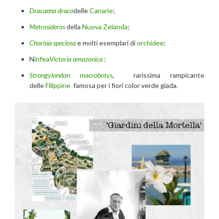
Dracaena draco
delle
Canarie
;
Metrosideros
della
Nuova Zelanda
;
Chorisia speciosa
e molti esemplari di
orchidee
;
N
infea
Victoria amazonica
;
Strongylondon macrobotys
, rarissima rampicante
delle
Filippine
famosa per i fiori color verde giada.