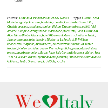
Code.
Posted in
Campania
,
Islands of Naples bay
,
Naples
Tagged
‘Giardini della
Mortella’
,
agavi palme
,
aloe
,
bauhinie
,
camelie
,
Cascata del Coccodrillo
,
Chorisia speciosa
,
cicadacee
,
coniugi Walton
,
Dracaena draco
,
epifiti
,
felci
arboree
,
Filippine Strongylondon macrobotys
,
fior di loto
,
Forio
,
Giardino di
Aloe
,
Ginko Biloba
,
Glorieta
,
hotel ‘Albergo sul Mare’ a Ischia Porto
,
Ischia
,
Jacaranda mimosifolia
,
la regina Elisabetta
,
La Roccia di Sir William
,
liriodentron
,
magnolie
,
metrosideros
,
ninfea Victoria amazonica
,
ninfee
tropicali
,
Ninfeo
,
orchidee
,
papiro
,
Piante Acquatiche
,
promontorio di Zaro
,
protee
,
puya berteroniana
,
Russel Page
,
Sala Concerti Museo sir Walton
,
Sala
Thai
,
Sir William Walton
,
spathodea campanulata
,
Susana Valeria Rosa Maria
Gil Passo
,
Teatro Greco
,
Tempio del Sole
,
yucche