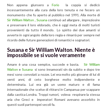
Non appena giunsero a
Forio
la coppia si dedicò
incessantemente alla cura della loro tenuta e ne fecero un
monumento che fu aperto al pubblico nel 1991. Alla morte di
Sir William Walton
,
Susana
continuò ad allargare , impreziosire
e preservare il loro eldorado, che è oggi meta di molti turisti
provenienti da tutto il mondo. Lo spirito dei due amanti si
avverte in ogni angolo della loro regia e rimarrà per sempre nel
ricordo delle future generazioni di romantici e sognatori.
Susana e Sir William Walton.
Niente è
impossibile se si vuole veramente
Amare è una cosa semplce, succede e basta.
Sir William
Walton
e
Susana
si sono innamorati sin da subito e dopo tre
mesi sono convolati a nozze. Lei era molto più giovane di lui di
venti anni, di ceto borghese molto indipendente e
determinata. Lui era già un uomo maturo e di fama
internazionale che scelse di ritirarsi in Campanua per scappare
dalla caotica Londra. Troppi rumori, voleva respirare la stessa
aria che Greci e imperatori Romani avevano assorbito in
questi suoli partenopei secoli fa.