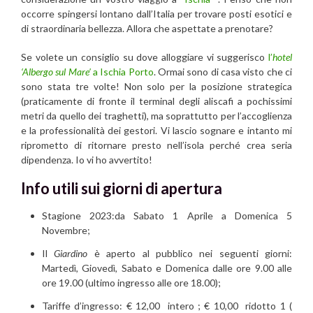
occorre spingersi lontano dall’Italia per trovare posti esotici e
di straordinaria bellezza. Allora che aspettate a prenotare?
Se volete un consiglio su dove alloggiare vi suggerisco
l’
hotel
‘Albergo sul Mare’
a Ischia Porto
. Ormai sono di casa visto che ci
sono stata tre volte! Non solo per la posizione strategica
(praticamente di fronte il terminal degli aliscafi a pochissimi
metri da quello dei traghetti), ma soprattutto per l’accoglienza
e la professionalità dei gestori. Vi lascio sognare e intanto mi
riprometto di ritornare presto nell’isola perché crea seria
dipendenza. Io vi ho avvertito!
Info utili sui
giorni di apertura
Stagione 2023:da Sabato 1 Aprile a Domenica 5
Novembre;
Il
Giardino
è aperto al pubblico nei seguenti giorni:
Martedì, Giovedì, Sabato e Domenica dalle ore 9.00 alle
ore 19.00 (ultimo ingresso alle ore 18.00);
Tariffe d’ingresso: € 12,00 intero ; € 10,00 ridotto 1 (