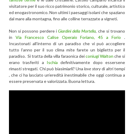
visitatore per il suo ricco patrimonio storico, culturale, artistico
ed enogastronomico. Non ultimi i paesaggi isolani che spaziano
dal mare alla montagna, fino alle colline terrazzate a vigneti.
Non si possono perdere i
Giardini della Mortella
, che si trovano
in
Via Francesco Calise Operaio Foriano, 45 a Forio
.
Incastonati all’interno di un paradiso che vi può accogliere
tutto l’anno per il suo clima mite farete un biglietto per il
paradiso. Si tratta della villa faraonica dei
coniugi Walton
che si
erano trasferiti a
Ischia
definitivamente dopo essersene
rimasti stregati. Chi può biasimiarli? Una
love story
di altri tempi
, che ci ha lasciato un’eredità inestimabile che oggi continua a
essere preservata e valorizzata. Buona lettura.