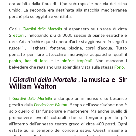
era adibita dalla flora di tipo subtropicale per via del clima
umido. La seconda era destinata alla macchia mediterranea
perché più soleggiata e ventilata.
Così i
Giardini della Mortella
si espansero su un’area di circa
2
ettari
, inglobando più di 3000 specie di piante esotiche e
rare. Ad arricchire quest’opera d’arte si aggiunsero in seguito
ruscelli , laghetti, fontane, piscine, corsi d’acqua. Tutto
pensato per fare attecchire meraviglie acquatiche quali il
papiro
,
fior di loto
e le
ninfee
tropicali
. Non mancano i
belvedere che regalano una splendida vista sulla stessa
Forio
.
I
Giardini della Mortella
, la musica e Sir
William Walton
I
Giardini della Mortella
è dunque un immenso orto botanico
gestito dalla
Fondazione Walton
.
Scopo dell’associazione non è
solo quello di far funzionare e mantenere Ma anche quello di
promuovere eventi culturali che si tengono per lo più
all’interno dell’annesso teatro greco di circa 400 posti. Ogni
estate qui si tengono dei concerti estivi. Questi insieme a