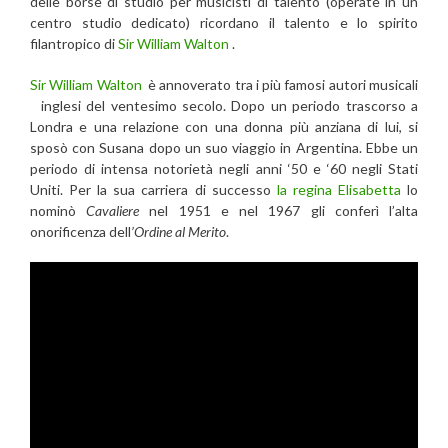
delle borse di studio per musicisti di talento (operate in un
centro studio dedicato) ricordano il talento e lo spirito
filantropico di
Sir William Walton
.
Sir William Walton
è annoverato tra i più famosi autori musicali
inglesi del ventesimo secolo. Dopo un periodo trascorso a
Londra e una relazione con una donna più anziana di lui, si
sposò con Susana dopo un suo viaggio in Argentina. Ebbe un
periodo di intensa notorietà negli anni ‘50 e ‘60 negli Stati
Uniti. Per la sua carriera di successo
la regina Elisabetta
lo
nominò
Cavaliere
nel 1951 e nel 1967 gli conferì l’alta
onorificenza dell
’Ordine al Merito
.