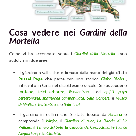
Cosa vedere nei
Gardini della
Mortella
Come vi ho accennato sopra i
Giardini della Mortella
sono
suddivisi in due aree:
Il giardino a valle che è firmato dalla mano del già citato
Russel Page
che parte con uno storico
Ginko Biloba
,
ritrovato in Cina nel diciottesimo secolo. Si susseguono
fontane, felci arboree,
liriodentron
ed
epifiti
,
puya
berteroniana
,
spathodea campanulata
,
Sala Concerti
e
Museo
sir Walton
,
Teatro Greco
e
Sala Thai
;
Il giardino in collina che è stato ideato da
Susana
e
comprende il
Ninfeo
,
il
Giardino di Aloe
,
La Roccia di Sir
William
, il
Tempio del Sole
, la
Cascata del Coccodrillo
, le
Piante
Acquatiche
, e la
Glorieta
.