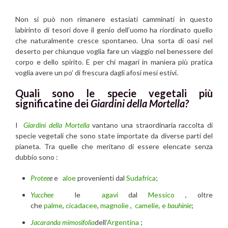
Non si può non rimanere estasiati camminati in questo
labirinto di tesori dove il genio dell’uomo ha riordinato quello
che naturalmente cresce spontaneo. Una sorta di oasi nel
deserto per chiunque voglia fare un viaggio nel benessere del
corpo e dello spirito. E per chi magari in maniera più pratica
voglia avere un po’ di frescura dagli afosi mesi estivi.
Quali sono le specie vegetali più
significatine dei
Giardini della Mortella?
I
Giardini della Mortella
vantano una straordinaria raccolta di
specie vegetali che sono state importate da diverse parti del
pianeta. Tra quelle che meritano di essere elencate senza
dubbio sono :
Protee
e
e
aloe
provenienti dal
Sudafrica
;
Yucchee
le
agavi
dal
Messico
, oltre
che
palme
,
cicadacee
,
magnolie
,
camelie, e
bauhinie
;
Jacaranda mimosifolia
dell’
Argentina
;