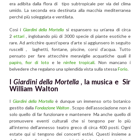
era adibita dalla flora di tipo subtropicale per via del clima
umido. La seconda era destinata alla macchia mediterranea
perché più soleggiata e ventilata.
Così i
Giardini della Mortella
si espansero su un’area di circa
2
ettari
, inglobando più di 3000 specie di piante esotiche e
rare. Ad arricchire quest’opera d’arte si aggiunsero in seguito
ruscelli , laghetti, fontane, piscine, corsi d’acqua. Tutto
pensato per fare attecchire meraviglie acquatiche quali il
papiro
,
fior di loto
e le
ninfee
tropicali
. Non mancano i
belvedere che regalano una splendida vista sulla stessa
Forio
.
I
Giardini della Mortella
, la musica e Sir
William Walton
I
Giardini della Mortella
è dunque un immenso orto botanico
gestito dalla
Fondazione Walton
.
Scopo dell’associazione non è
solo quello di far funzionare e mantenere Ma anche quello di
promuovere eventi culturali che si tengono per lo più
all’interno dell’annesso teatro greco di circa 400 posti. Ogni
estate qui si tengono dei concerti estivi. Questi insieme a