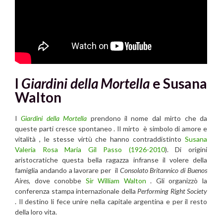
I
Giardini della Mortella
e Susana
Walton
I
Giardini della Mortella
prendono il nome dal mirto che da
queste parti cresce spontaneo . Il mirto è simbolo di amore e
vitalità , le stesse virtù che hanno contraddistinto
Susana
Valeria Rosa Maria Gil Passo
(1926-2010
). Di origini
aristocratiche questa bella ragazza infranse il volere della
famiglia andando a lavorare per il
Consolato Britannico di Buenos
Aires
, dove conobbe
Sir William Walton
. Gli organizzò la
conferenza stampa internazionale della
Performing Right Society
. Il destino li fece unire nella capitale argentina e per il resto
della loro vita.