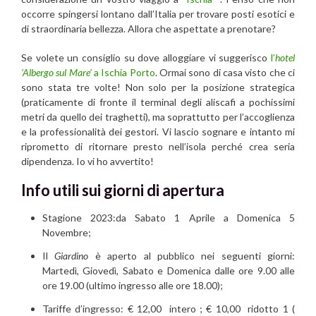
occorre spingersi lontano dall’Italia per trovare posti esotici e
di straordinaria bellezza. Allora che aspettate a prenotare?
Se volete un consiglio su dove alloggiare vi suggerisco
l’
hotel
‘Albergo sul Mare’
a Ischia Porto
. Ormai sono di casa visto che ci
sono stata tre volte! Non solo per la posizione strategica
(praticamente di fronte il terminal degli aliscafi a pochissimi
metri da quello dei traghetti), ma soprattutto per l’accoglienza
e la professionalità dei gestori. Vi lascio sognare e intanto mi
riprometto di ritornare presto nell’isola perché crea seria
dipendenza. Io vi ho avvertito!
Info utili sui
giorni di apertura
Stagione 2023:da Sabato 1 Aprile a Domenica 5
Novembre;
Il
Giardino
è aperto al pubblico nei seguenti giorni:
Martedì, Giovedì, Sabato e Domenica dalle ore 9.00 alle
ore 19.00 (ultimo ingresso alle ore 18.00);
Tariffe d’ingresso: € 12,00 intero ; € 10,00 ridotto 1 (