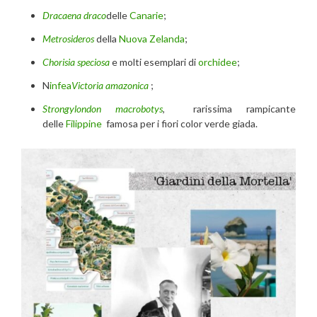
Dracaena draco
delle
Canarie
;
Metrosideros
della
Nuova Zelanda
;
Chorisia speciosa
e molti esemplari di
orchidee
;
N
infea
Victoria amazonica
;
Strongylondon macrobotys
, rarissima rampicante
delle
Filippine
famosa per i fiori color verde giada.