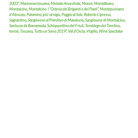
2003”
,
Maremma toscana
,
Metodo Ancestrale
,
Monet
,
Montalbano
,
Montalcino
,
Montalcino l “Osteria dei Briganti e dei Poeti”
,
Montepulciano
d'Abruzzo
,
Palomino
,
pici al ragù
,
Poggio al Sole
,
Roberto Cipresso
,
Sagrantino
,
Sangiovese al Primitivo di Manduria
,
Sangiovese di Montalcino
,
Sanlucar de Barrameda
,
Schioppettino del Friuli
,
Teroldego del Trentino
,
terroir
,
Toscana
,
Tutto un Sorso 2019”
,
Val d’Orcia
,
Virgilio
,
Wine Spectator