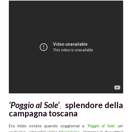
‘Poggio al Sole’
,
splendore della
campagna toscana
Era inizio estate quando soggiornai a
‘Poggio al Sole’,
un’
esclusivo
wine relais
vicino
Montalcino
, immerso in due ettari