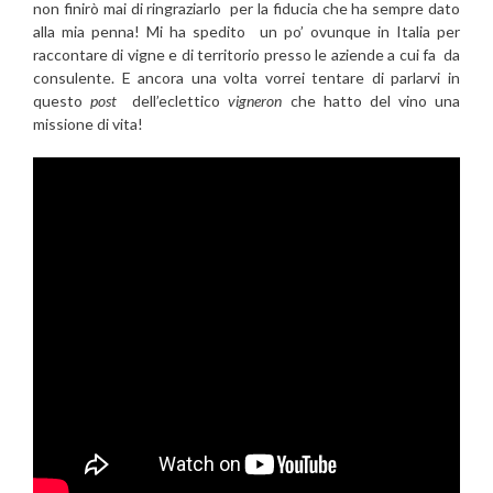
non finirò mai di ringraziarlo per la fiducia che ha sempre dato
alla mia penna! Mi ha spedito un po’ ovunque in Italia per
raccontare di vigne e di territorio presso le aziende a cui fa da
consulente. E ancora una volta vorrei tentare di parlarvi in
questo
post
dell’eclettico
vigneron
che hatto del vino una
missione di vita!