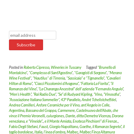
Posted in
Roberto Cipresso
,
Wineries in Tuscany
Tagged
"Brunello di
Montalcino"
,
"Complesso di Sant’Agostino"
,
"Garagisti di Sorgono"
,
"Merano
Wine Festival"
,
"Nautilus" di Tirrenia
,
"Sassicaia" e "Tignanello"
,
“Cavalieri
Hilton di Roma”
,
“Ciacci Piccolomini d’Aragona”
,
“Fattoria La Fiorita”
,
“il
Romanzo del Vino”
,
“La Charanga Ancestral” dell’ azienda “Fernando Angulo”
,
“Men’s Health”
,
“Rai Radio Due”
,
“Se” di Rudyard Kipling
,
“Vino
,
“Vinosofia”
,
”Associazione Italiana Sommelier”
,
43° Parallelo
,
André Tchelistcheffdel
,
Andrea Camilleri
,
Anfore Ceramiche per il Vino
,
ant'Angelo in Colle
,
Argentina
,
Bassano del Grappa
,
Carmenere
,
Castelnuovo dell’Abate
,
che
vince il Premio Veronelli
,
culurgiones
,
Dante
,
ditta Demetra Vicenza
,
Dorona
veneziana
,
e “Vineide”.
,
e il Monte Amiata
,
Enoteca Pinchiorri” di Firenze.
,
Fabio Degli Stefani
,
Faust
,
Giorgio Napolitano
,
Goethe
,
il Romanzo Segreto”
,
il
taglio bordolese
,
Italia
,
l'inea d'ombra
,
Malbec
,
Malbec Finca Altamura