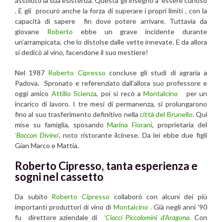
assoluto la sua esistenza. Questa gli insegnò a essere curioso
. E gli procurò anche la forza di superare i propri limiti , con la
capacità di sapere fin dove potere arrivare. Tuttavia da
giovane
Roberto
ebbe un grave incidente durante
un’arrampicata, che lo distolse dalle vette innevate. E da allora
si dedicò al vino, facendone il suo mestiere!
Nel 1987
Roberto Cipresso
concluse gli studi di agraria a
Padova. Spronato e referenziato dall’allora suo professore e
oggi amico
Attilio Scienza
, poi
si recò a
Montalcino
per un
incarico di lavoro. I tre mesi di permanenza, si prolungarono
fino al suo trasferimento definitivo nella
città del Brunello
. Qui
mise su famiglia, sposando
Marina Fiorani
, proprietaria del
‘Boccon Divino’
, noto ristorante ilcinese. Da lei ebbe due figli
Gian Marco e Mattia.
Roberto Cipresso, tanta esperienza e
sogni nel cassetto
Da subito
Roberto Cipresso
collaborò con alcuni dei più
importanti produttori di vino di
Montalcino
. Già negli anni ’90
fu direttore aziendale di
‘Ciacci Piccolomini d’Aragona
.
Con