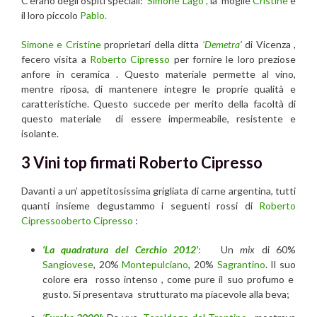
C’erano degli ospiti speciali:
Simone Lago ,
la moglie
Cristine
e
il loro piccolo
Pablo.
Simone e Cristine
proprietari della ditta
‘Demetra
‘
di Vicenza ,
fecero visita a
Roberto Cipresso
per fornire le loro preziose
anfore in ceramica . Questo materiale permette al vino,
mentre riposa, di mantenere integre le proprie qualità e
caratteristiche. Questo succede per merito della facoltà di
questo materiale di essere impermeabile, resistente e
isolante.
3 Vini top firmati Roberto Cipresso
Davanti a un’ appetitosissima grigliata di carne argentina, tutti
quanti insieme degustammo i seguenti rossi di
Roberto
Cipresso
oberto Cipresso
:
‘La quadratura del Cerchio 2012’
:
Un
mix
di 60%
Sangiovese
, 20%
Montepulciano
, 20%
Sagrantino
. Il suo
colore era rosso intenso , come pure il suo profumo e
gusto. Si presentava strutturato ma piacevole alla beva;