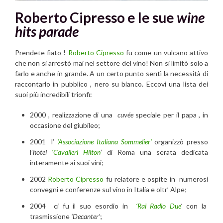
Roberto Cipresso e le sue
w
ine
hits parade
Prendete fiato !
Roberto Cipresso
fu come un
vulcano attivo
che non si arrestò mai nel settore del vino! Non si limitò solo a
farlo e anche in grande. A un certo punto sentì la necessità di
raccontarlo in pubblico , nero su bianco. Eccovi una lista dei
suoi più incredibili trionfi:
2000 , realizzazione di una
cuvée
speciale per il papa , in
occasione del giubileo;
2001 l’
‘Associazione Italiana Sommelier’
organizzò presso
l’
hotel
‘Cavalieri Hilton
‘
di Roma una serata dedicata
interamente ai suoi vini;
2002
Roberto Cipresso
fu relatore e ospite in numerosi
convegni e conferenze sul vino in Italia e oltr’ Alpe;
2004 ci fu il suo esordio in
‘Rai Radio Due
‘
con la
trasmissione
‘Decanter’
;