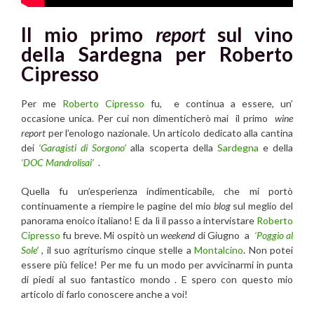
Il mio primo
report
sul vino
della Sardegna per Roberto
Cipresso
Per me
Roberto Cipresso
fu, e continua a essere, un’
occasione unica. Per cui non dimenticherò mai il primo
wine
report
per l’enologo nazionale. Un articolo dedicato alla cantina
dei
‘Garagisti di Sorgono’
alla scoperta della
Sardegna
e della
‘DOC Mandrolisai’
.
Quella fu un’esperienza indimenticabile, che mi portò
continuamente a riempire le pagine del mio
blog
sul meglio del
panorama enoico italiano! E da lì il passo a intervistare
Roberto
Cipresso
fu breve. Mi ospitò un
weekend
di Giugno
a
‘Poggio al
Sole
‘ ,
il suo agriturismo cinque stelle a
Montalcino
. Non potei
essere più felice! Per me fu un modo per avvicinarmi in punta
di piedi al suo fantastico mondo . E spero con questo mio
articolo di farlo conoscere anche a voi!