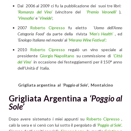
Dal 2006 al 2009 ci fu la pubblicazione dei suoi tre libri:
‘
Romanzo del Vino’
(vincitore del
‘Premio Veronelli’
),
‘Vinosofia’
e
‘
Vineide’
;
2007
Roberto Cipresso
fu eletto
‘Uomo dell’Anno
Categoria Food’
da parte della rivista
‘Men’s Health’
,
ed
‘Enologo Italiano nel mondo’
al
‘Merano Wine Festival’;
2010
Roberto Cipresso
regalò un vino speciale al
presidente
Giorgio Napolitano
su commissione di
‘Città
del Vino’
in occasione dei festeggiamenti per il 150° anno
dell’Unità d’ Italia.
Grigliata argentina al
‘Poggio al Sole’
, Montalcino
Grigliata Argentina a
‘Poggio al
Sole’
Dopo avere sistemato i miei appunti su
Roberto Cipresso
,
calò la sera e si cenò con lui sotto il pergolato di
‘Poggio al Sole’
.