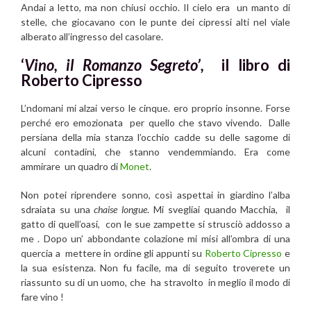
Andai a letto, ma non chiusi occhio. Il cielo era un manto di
stelle, che giocavano con le punte dei cipressi alti nel viale
alberato all’ingresso del casolare.
‘
Vino, il Romanzo Segreto’,
il libro di
Roberto Cipresso
L’ndomani mi alzai verso le cinque. ero proprio insonne. Forse
perché ero emozionata per quello che stavo vivendo. Dalle
persiana della mia stanza l’occhio cadde su delle sagome di
alcuni contadini, che stanno vendemmiando. Era come
ammirare un quadro di
Monet
.
Non potei riprendere sonno, così aspettai in giardino l’alba
sdraiata su una
chaise longue
. Mi svegliai quando Macchia, il
gatto di quell’oasi, con le sue zampette si strusciò addosso a
me . Dopo un’ abbondante colazione mi misi all’ombra di una
quercia a mettere in ordine gli appunti su
Roberto Cipresso
e
la sua esistenza. Non fu facile, ma di seguito troverete un
riassunto su di un uomo, che ha stravolto in meglio il modo di
fare vino !