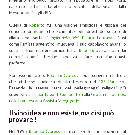
passante tutti i luoghi più vocati della vite: dalla
Mesopotamia agli USA.
Quella di
Roberto
fu una visione ambiziosa e globale del
concetto di
terroir
,
che
scandalizzò gli addetti del settore di
allora. Una sorta di
‘taglio della tela’
di Lucio Fontana
! Così
come
l’artista argentino muoveva il suo capolavoro avanti lo
spazio e fuori da ogni cornice fisica,
Roberto
usciva fuori dai
comuni canoni . Perché anelava a fare un vino quasi
perfetto!
Pur essendo ateo,
Roberto Cipresso
era convinto inoltre ,
che ci fosse qualcosa di ultraterreno nel
43° Parallelo.
Essendo la stessa retta dei pellegrinaggi religiosi più
suggestivi: da
Santiago di Compostela
alla
Grotta di Lourdes
,
dalla
Francescana Assisi
a
Medjugorje
.
Il vino ideale non esiste, ma ci si può
provare !
Nel 1995
Roberto Cipresso
materializzò le sue intuizioni sul