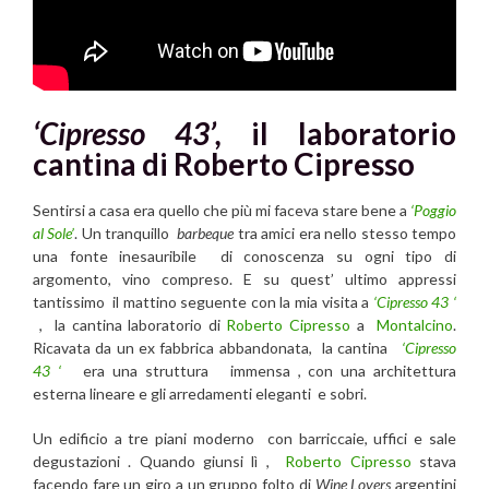
‘Cipresso 43’,
il laboratorio
cantina di Roberto Cipresso
Sentirsi a casa era quello che più mi faceva stare bene a
‘Poggio
al Sole’
. Un tranquillo
barbeque
tra amici era nello stesso tempo
una fonte inesauribile di conoscenza su ogni tipo di
argomento, vino compreso. E su quest’ ultimo appressi
tantissimo il mattino seguente con la mia visita a
‘Cipresso 43 ‘
, la cantina laboratorio di
Roberto Cipresso
a
Montalcino
.
Ricavata da un ex fabbrica abbandonata,
la cantina
‘Cipresso
43 ‘
era una struttura immensa , con una architettura
esterna lineare e gli arredamenti eleganti e sobri.
Un edificio a tre piani moderno con barriccaie, uffici e sale
degustazioni . Quando giunsi lì ,
Roberto Cipresso
stava
facendo fare un giro a un gruppo folto di
Wine Lovers
argentini