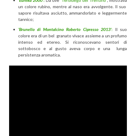
‘
Eureka 2000′
:
Da uve
Teroldego del Trentino
, mostrava
un colore rubino, mentre al naso era avvolgente. Il suo
sapore risultava asciutto, ammandorlato e leggermente
tannico;
‘Brunello di Montalcino Roberto Cipresso 2013’
:
Il suo
colore era di un bel granato vivace assieme a un profumo
intenso ed etereo. Si riconoscevano sentori di
sottobosco e al gusto aveva corpo e una lunga
persistenza aromatica.