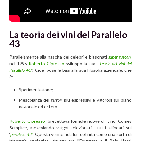
La teoria dei vini del Parallelo
43
Parallelamente alla nascita dei celebri e blasonati
super tuscan
,
nel 1995
Roberto Cipresso
sviluppò la sua
‘Teoria dei vini del
Parallelo 43’
! Cioè pose le basi alla sua filosofia aziendale, che
è:
Sperimentazione;
Mescolanza dei
terroir
più espressivi e vigorosi sul piano
nazionale ed estero.
Roberto Cipresso
brevettava formule nuove di vino, Come?
Semplice, mescolando vitigni selezionati , tutti allineati sul
‘
parallelo 43′
,
Questa venne nda lui definita come una sorta di
itinerario enologico, situato tra l’Equatore e il Polo Nord,