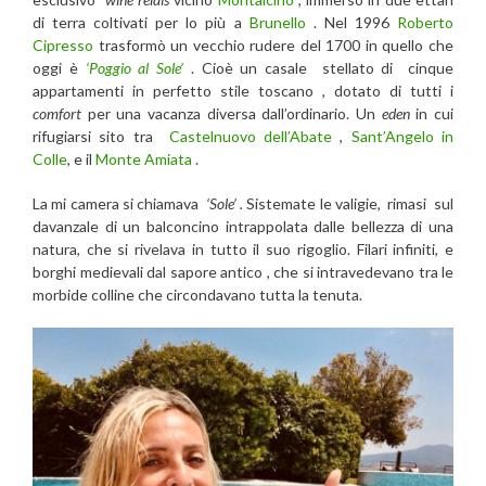
di terra coltivati per lo più a
Brunello
. Nel 1996
Roberto
Cipresso
trasformò un vecchio rudere del 1700 in quello che
oggi è
‘Poggio al Sole’
. Cioè un casale stellato di cinque
appartamenti in perfetto stile toscano , dotato di tutti i
comfort
per una vacanza diversa dall’ordinario. Un
eden
in cui
rifugiarsi sito tra
Castelnuovo dell’Abate
,
Sant’Angelo in
Colle
, e il
Monte Amiata
.
La mi camera si chiamava
‘Sole’ .
Sistemate le valigie, rimasi sul
davanzale di un balconcino intrappolata dalle bellezza di una
natura, che si rivelava in tutto il suo rigoglio. Filari infiniti, e
borghi medievali dal sapore antico , che si intravedevano tra le
morbide colline che circondavano tutta la tenuta.