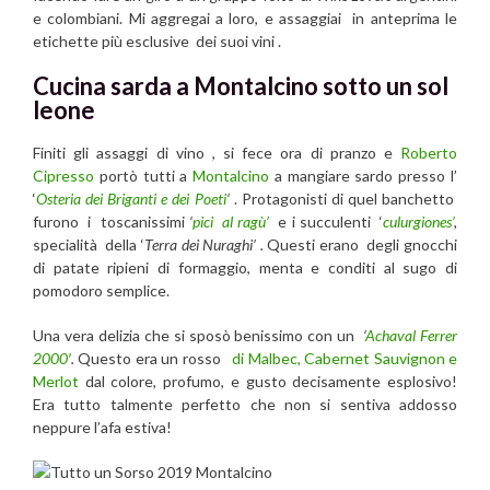
e colombiani. Mi aggregai a loro, e assaggiai in anteprima le
etichette più esclusive dei suoi vini .
Cucina sarda a Montalcino sotto un sol
leone
Finiti gli assaggi di vino , si fece ora di pranzo e
Roberto
Cipresso
portò tutti a
Montalcino
a mangiare sardo presso l’
‘
Osteria dei Briganti e dei Poeti
‘
. Protagonisti di quel banchetto
furono i toscanissimi
‘
pici al ragù’
e i succulenti ‘
culurgiones’
,
specialità della ‘
Terra dei Nuraghi’ .
Questi erano degli gnocchi
di patate ripieni di formaggio, menta e conditi al sugo di
pomodoro semplice.
Una vera delizia che si sposò benissimo con un
‘
A
chaval Ferrer
2000′
.
Questo era un rosso
di Malbec, Cabernet Sauvignon e
Merlot
dal colore, profumo, e gusto decisamente esplosivo!
Era tutto talmente perfetto che non si sentiva addosso
neppure l’afa estiva!