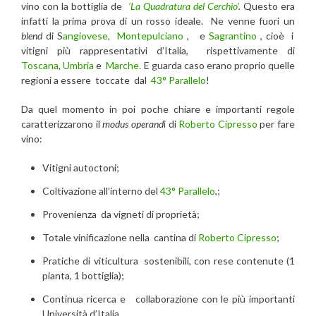
vino con la bottiglia de
‘La Quadratura del Cerchio’
.
Questo era
infatti la prima prova di un rosso ideale. Ne venne fuori un
blend
di S
angiovese,
Montepulciano
, e
Sagrantino
, cioè i
vitigni più rappresentativi d’Italia, rispettivamente di
Toscana
,
Umbria
e
Marche.
E guarda caso erano proprio quelle
regioni a essere toccate dal
43° Parallelo
!
Da quel momento in poi poche chiare e importanti regole
caratterizzarono il
modus operand
i di
Roberto Cipresso
per fare
vino:
Vitigni autoctoni;
Coltivazione all’interno del
43° Parallelo
,;
Provenienza da vigneti di proprietà;
Totale vinificazione nella cantina di
Roberto Cipresso
;
Pratiche di viticultura sostenibili, con rese contenute (1
pianta, 1 bottiglia);
Continua ricerca e collaborazione con le più importanti
Università d’Italia.