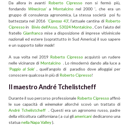
Da allora in avanti
Roberto Cipresso
non si fermò più,
fondando
Winecircus’
a
Montalcino
nel 2000 ‘
,
che era un
gruppo di consulenza agronomica. La stessa società poi fu
battezzata nel 2016
‘Cipresso 43
‘,
l’attuale cantina di
Roberto
Cipresso
in
Bivio dell’Asso, 53024 Montalcino
,
Con l’aiuto del
fratello
Gianfranc
o mise a disposizione di imprese vitivinicole
nazionali ed estere (soprattutto in Sud America) il suo sapere
e un supporto
tailor made
!
A sua volta nel 2019
Roberto Cipresso
acquistò un rudere
nelle vicinanze di
Montalcino
. Lo rimodernò dando alla luce a
‘Poggio al Sole’
,
quell’angolo di paradiso dove alloggiai per
conoscere qualcosa in più di
Roberto Cipresso
!
Il maestro André Tchelistcheff
Durante il suo percorso professionale
Roberto Cipresso
affinò
le sue capacità di
winemaker
allorché scovò un trattato di
André Tchelistcheff
. Questi era un agronomo russo, padre
della viticoltura californiana ( a cui gli
americani
dedicarono una
statua
nella Napa Valley
).