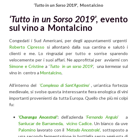
‘Tutto in un Sorso
2019′, Montalcino
‘Tutto in un Sorso 2019’,
evento
sul vino a Montalcino
Congedati i Sud Americani, per degli appuntamenti urgenti
Roberto Cipresso
si allontanò dalla sua cantina e salutò i
clienti e me. Lo ringraziai per tutto e sorrise sparendo
velocemente per i suoi affari. Ne approfittai per avviarmi con
Simone e Cristine
a ‘
Tutto in un sorso 2019
‘,
una
kermesse
sul
vino in centro a
Montalcino
,
All’interno del
‘Complesso di Sant’Agostino’
,
un’antica fortezza
medievale,
si svolse questa interessante fiera enologica di vini
importanti provenienti da tutta Europa. Quello che più mi colpì
fu:
‘Charanga Ancestral’
:
dell’azienda
‘Fernando Angulo
‘
a
Sanlucar de Barrameda, vicino Cadice.
Un bianco da uve
Palomino
lavorato con il
‘
Metodo Ancestrale’
,
sottoposto a
una seconda fermentazione in bottiglia senza aggiunta di