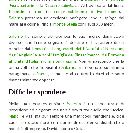
‘
Piana del Sele’
e la
‘
Costiera Cilentana’
. Attraversata dal fiume
Picentino
e
Irno
(
da cui probabilmente deriva il nome
),
Salerno
presenta un ambiente variegato, che si spinge dal
mare alle colline, fino al
monte Stella
con i suoi 953 metri.
Salerno
ha sempre attirato per le sue risorse dominazioni
diverse, che hanno segnato il destino e il carattere di un
popolo: dai
Romani ai Longobardi, dai Bizantini ai Normanni,
dagli Angioini alle nobili famiglie del Rinascimento, dai Borbone
all’Unità d’Italia fino ai nostri giorni
. Non vi nascondo che la
prima volta che ho visitato
Salerno
, mi è venuto spontaneo
paragonarla a
Napoli
, e messe al confronto direi che sono
diametralmente opposte.
Difficile rispondere!
Nella sua media estensione,
Salerno
è un concentrato di
precisione ed eleganza, ma non è oro tutto quello che luccica.
Napoli
è vita, ma pur sempre una metropoli meridionale, cioè
caos allo stato puro con punte di eccellenza distribuite a
macchia di leopardo. Davide contro Golia!