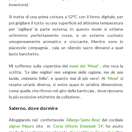
inventore).
Si tratta di una prima cottura a 52°C con il forno digitale, per
poi grigliare il tutto su una superficie ad altissima temperatura
per ‘sigillare’ la parte esterna. In questo modo si ottiene
un’interno perfettamente roseo, e un esterno cucinato
omogeneamente aromatico e croccante. Mentre sono in
piacevole compagnia , cala un silenzio sacro dinnanzi a quel
lauto banchetto.
Mi soffermo sulla copertina del
menù
del
‘Mood’
, che reca la
scritta:
“Le idee migliori non vengono dalla ragione, ma da una
lucida, visionaria follia”,
e quanto mai di più vero! Al
‘Mood’
si
respira un’aria diversa, si entra quasi in un’altra dimensione,
come quella che ritrovo nel giro della barriccaia , dove riposano
le più esclusive etichette da collezione .
Salerno, dove dormire
Alloggiando nel confortevole
‘Albergo Santa Rosa’
del cordiale
signor Mauro
sito in
‘Corso Vittorio Emanuele 14’,
ho avuto