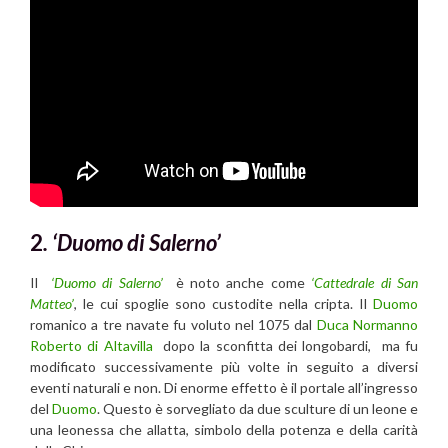
2
. ‘Duomo di Salerno’
Il
‘Duomo di Salerno’
è noto anche come
‘Cattedrale di San
Matteo’
, le cui spoglie sono custodite nella cripta. Il
Duomo
romanico a tre navate fu voluto nel 1075 dal
Duca Normanno
Roberto di Altavilla
dopo la sconfitta dei longobardi, ma fu
modificato successivamente più volte in seguito a diversi
eventi naturali e non. Di enorme effetto è il portale all’ingresso
del
Duomo
. Questo è sorvegliato da due sculture di un leone e
una leonessa che allatta, simbolo della potenza e della carità