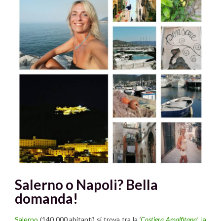
Salerno o Napoli? Bella
domanda!
Salerno
(140 000 abitanti) si trova tra la
‘
Costiera Amalfitana’
,
la