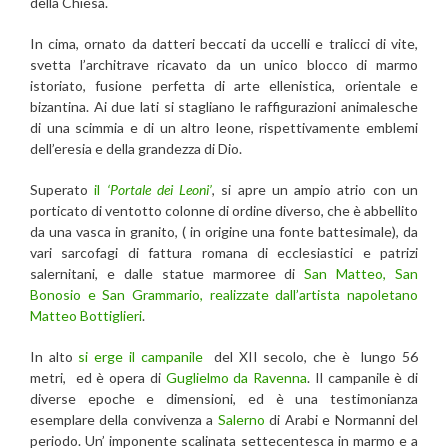
della Chiesa.
In cima, ornato da datteri beccati da uccelli e tralicci di vite,
svetta l’architrave ricavato da un unico blocco di marmo
istoriato, fusione perfetta di arte ellenistica, orientale e
bizantina. Ai due lati si stagliano le raffigurazioni animalesche
di una scimmia e di un altro leone, rispettivamente emblemi
dell’eresia e della grandezza di Dio.
Superato
il
‘Portale dei Leoni’
, si apre un ampio atrio con un
porticato di ventotto colonne di ordine diverso, che è abbellito
da una vasca in granito, ( in origine una fonte battesimale), da
vari sarcofagi di fattura romana di ecclesiastici e patrizi
salernitani, e dalle statue marmoree di
San Matteo, San
Bonosio e San Grammario, realizzate dall’artista napoletano
Matteo Bottiglieri
.
In alto
si erge il campanile
del XII secolo, che è lungo 56
metri, ed è opera di
Guglielmo da Ravenna
. Il campanile è di
diverse epoche e dimensioni, ed è una testimonianza
esemplare della convivenza a
Salerno
di Arabi e Normanni del
periodo. Un’ imponente scalinata settecentesca in marmo e a