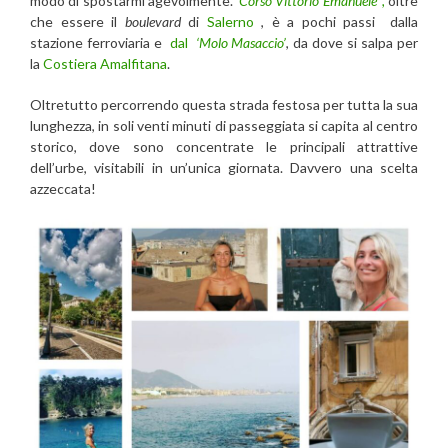
modo di spostarmi agevolmente.
‘Corso Vittorio Emanuele ’,
oltre
che essere il
boulevard
di
Salerno
, è a pochi passi dalla
stazione ferroviaria e
dal
‘Molo Masaccio’
, da dove si salpa per
la
Costiera Amalfitana
.
Oltretutto percorrendo questa strada festosa per tutta la sua
lunghezza, in soli venti minuti di passeggiata si capita al centro
storico, dove sono concentrate le principali attrattive
dell’urbe, visitabili in un’unica giornata. Davvero una scelta
azzeccata!