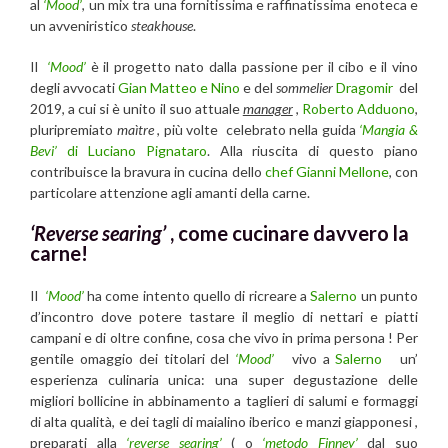
al
‘Mood’
, un mix tra una fornitissima e raffinatissima enoteca e
un avveniristico
steakhouse
.
Il
‘Mood’
è il progetto nato dalla passione per il cibo e il vino
degli avvocati
Gian Matteo e Nino
e del
sommelier
Dragomir
del
2019, a cui si è unito il suo attuale
manager
,
Roberto Adduono
,
pluripremiato
maìtre
, più volte celebrato nella guida
‘Mangia &
Bevi’
di Luciano Pignataro
. Alla riuscita di questo piano
contribuisce la bravura in cucina dello
chef Gianni Mellone
, con
particolare attenzione agli amanti della carne.
‘Reverse searing’
, come cucinare davvero la
carne!
Il
‘Mood’
ha come intento quello di ricreare a
Salerno
un punto
d’incontro dove potere tastare il meglio di nettari e piatti
campani e di oltre confine, cosa che vivo in prima persona ! Per
gentile omaggio dei titolari del
‘Mood’
vivo a
Salerno
un’
esperienza culinaria unica: una super degustazione delle
migliori bollicine in abbinamento a taglieri di salumi e formaggi
di alta qualità, e dei tagli di maialino iberico e manzi giapponesi ,
preparati alla
‘reverse searing’
( o
‘metodo Finney’
dal suo