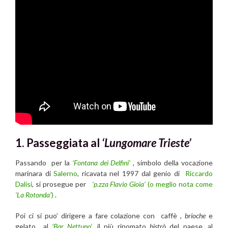
1. Passeggiata al
‘Lungomare Trieste’
Passando per la
‘Fontana dei Delfini’
, simbolo della vocazione
marinara di
Salerno
, ricavata nel 1997 dal genio di
Riccardo
Dalisi
, si prosegue per
‘p.zza Flavio Gioia’
(o meglio nota come
‘La Rotonda’
)
.
Poi ci si puo’ dirigere a fare colazione con caffè ,
brioche
e
gelato al
‘Bar Nettuno’
,
il più rinomato
bistrò
del paese, al