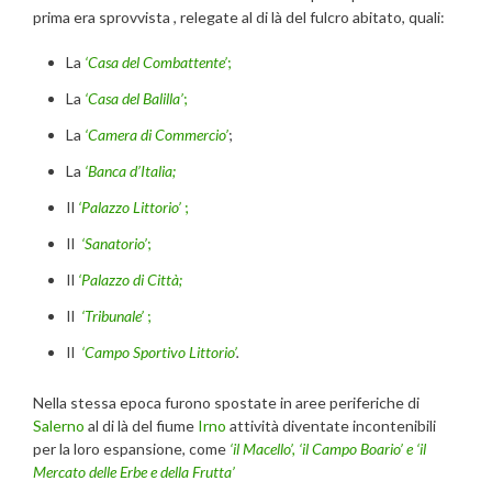
prima era sprovvista , relegate al di là del fulcro abitato, quali:
La
‘Casa del Combattente’
;
La
‘Casa del Balilla’
;
La
‘Camera di Commercio’
;
La
‘Banca d’Italia;
Il
‘Palazzo Littorio’
;
Il
‘Sanatorio’
;
Il
‘Palazzo di Città;
Il
‘Tribunale’
;
Il
‘Campo Sportivo Littorio’
.
Nella stessa epoca furono spostate in aree periferiche di
Salerno
al di là del fiume
Irno
attività diventate incontenibili
per la loro espansione, come
‘il Macello’, ‘il Campo Boario’ e ‘il
Mercato delle Erbe e della Frutta’