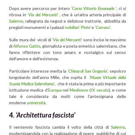
Dopo avere percorso per intero
‘Corso Vittorio Emanuele ’
,
ci si
ritrova in
‘Via dei Mercanti’
, che è un’altra arteria principale di
Salerno
, rallegrata da negozi e deliziose trattorie, abbellita da
pregiati monumenti e i palazzi
nobiliari
‘Pinto
’
e
‘
Carrara
’
.
Sulle mura dei vicoli di
‘Via dei Mercanti’
sono incise le massime
di
Alfonso Gatto
, giornalista e poeta ermetico salernitano, che
fanno riflettere con tono amaro e nostalgico sul senso
dell’amore e dell’esistenza.
Particolare interesse merita la
‘Chiesa di San Gregorio’
,
sepolcro
longobardo dell’anno Mille, che ospita il
‘Museo Virtuale della
Scuola Medica Salernitana’
, che è stata la prima e più importante
istituzione medica d’
Europa
nel
Medioevo
(
IX secolo
), e come
tale è considerata da molti come l’antesignana delle
moderne
università.
4.
‘Architettura fascista’
Il ventennio fascista cambia il volto della città di
Salerno
,
modernizzandola con la realizzazione di opere pubbliche di cui