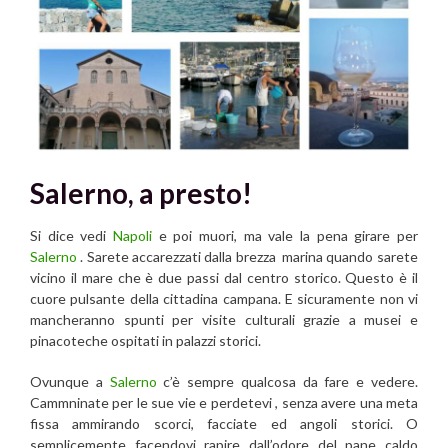
Salerno, a presto!
Si dice vedi
Napoli
e poi muori, ma vale la pena girare per
Salerno
. Sarete accarezzati dalla brezza marina quando sarete
vicino il mare che è due passi dal centro storico. Questo è il
cuore pulsante della cittadina campana. E sicuramente non vi
mancheranno spunti per visite culturali grazie a musei e
pinacoteche ospitati in palazzi storici.
Ovunque a
Salerno
c’è sempre qualcosa da fare e vedere.
Cammninate per le sue vie e perdetevi , senza avere una meta
fissa ammirando scorci, facciate ed angoli storici. O
semplicemente facendovi rapire dall’odore del pane caldo