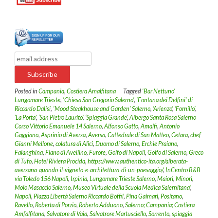
Posted in
Campania
,
Costiera Amalfitana
Tagged
'Bar Nettuno'
Lungomare Trieste
,
'Chiesa San Gregorio Salerno'
,
'Fontana dei Delfini' di
Riccardo Dalisi
,
'Mood Steakhouse and Garden' Salerno
,
‘Arienzo’
,
‘Fornillo’
,
‘La Porta’
,
‘San Pietro Laurito’
,
‘Spiaggia Grande’
,
Albergo Santa Rosa Salerno
Corso Vittorio Emanuele 14 Salerno
,
Alfonso Gatto
,
Amalfi
,
Antonio
Gaggiano
,
Asprinio di Aversa
,
Aversa
,
Cattedrale di San Matteo
,
Cetara
,
chef
Gianni Mellone
,
colatura di Alici
,
Duomo di Salerno
,
Erchie Praiano
,
Falanghina
,
Fiano di Avellino
,
Furore
,
Golfo di Napoli
,
Golfo di Salerno
,
Greco
di Tufo
,
Hotel Riviera Procida
,
https://www.authentico-ita.org/alberata-
aversana-quando-il-vigneto-e-architettura-di-un-paesaggio/
,
InCentro B&B
via Toledo 156 Napoli
,
Irpinia
,
Lungomare Trieste Salerno
,
Maiori
,
Minori
,
Molo Masaccio Salerno
,
Museo Virtuale della Scuola Medica Salernitana’
,
Napoli
,
Piazza Libertà Salerno Riccardo Boffil
,
Pina Gaimari
,
Positano
,
Ravello
,
Roberta di Porzio
,
Roberto Adduono
,
Salerno; Campania; Costiera
Amfalfitana
,
Salvatore di Vaia
,
Salvatrore Martusciello
,
Sorrento
,
spiaggia