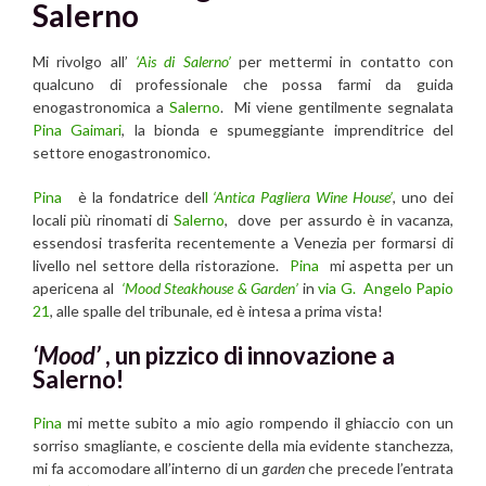
Salerno
Mi rivolgo all’
‘Ais di Salerno’
per mettermi in contatto con
qualcuno di professionale che possa farmi da guida
enogastronomica a
Salerno
. Mi viene gentilmente segnalata
Pina Gaimari
, la bionda e spumeggiante imprenditrice del
settore enogastronomico.
Pina
è la fondatrice del
l
‘Antica Pagliera Wine House’
, uno dei
locali più rinomati di
Salerno
, dove per assurdo è in vacanza,
essendosi trasferita recentemente a Venezia per formarsi di
livello nel settore della ristorazione.
Pina
mi aspetta per un
apericena al
‘Mood Steakhouse & Garden’
in
via G. Angelo Papio
21
, alle spalle del tribunale, ed è intesa a prima vista!
‘Mood’
, un pizzico di innovazione a
Salerno!
Pina
mi mette subito a mio agio rompendo il ghiaccio con un
sorriso smagliante, e cosciente della mia evidente stanchezza,
mi fa accomodare all’interno di un
garden
che precede l’entrata