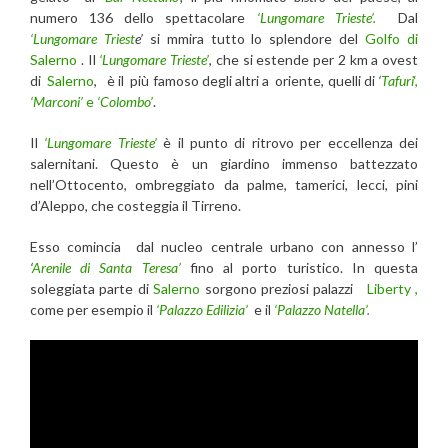
numero 136 dello spettacolare
‘Lungomare Trieste’.
Dal
‘Lungomare Triest
e’
si mmira tutto lo splendore del
Golfo di
Salerno
. Il
‘Lungomare Trieste’
, che si estende per 2 km a ovest
di
Salerno
, è il più famoso degli altri a oriente, quelli di
‘
Tafuri
‘,
‘Marconi’
e
‘Colombo’
.
Il
‘Lungomare Trieste’
è il punto di ritrovo per eccellenza dei
salernitani. Questo è un giardino immenso battezzato
nell’Ottocento, ombreggiato da palme, tamerici, lecci, pini
d’Aleppo, che costeggia il Tirreno.
Esso comincia dal nucleo centrale urbano con annesso l’
‘
Arenile di Santa Teresa’
fino al porto turistico. In questa
soleggiata parte di
Salerno
sorgono preziosi palazzi
Liberty ,
come per esempio il
‘Palazzo Edilizia’
e il
‘Palazzo Natella’.