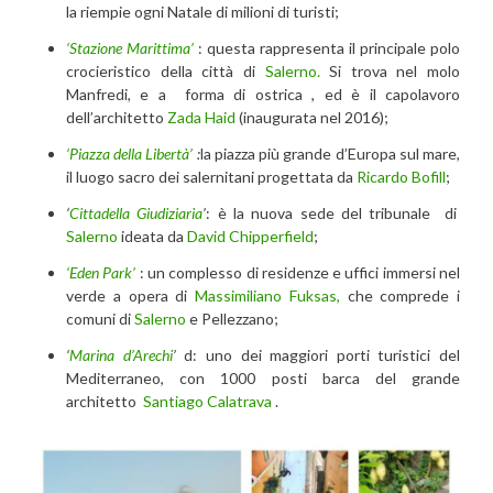
la riempie ogni Natale di milioni di turisti;
‘Stazione Marittima’
: questa rappresenta il principale polo
crocieristico della città di
Salerno.
Si trova nel molo
Manfredi, e a forma di ostrica , ed è il capolavoro
dell’architetto
Zada Haid
(inaugurata nel 2016);
‘Piazza della Libertà’
:
la piazza più grande d’Europa sul mare,
il luogo sacro dei salernitani progettata da
Ricardo Bofill
;
‘
Cittadella Giudiziaria
’
: è la nuova sede del tribunale di
Salerno
ideata da
David Chipperfield
;
‘Eden Park’
: un complesso di residenze e uffici immersi nel
verde a opera di
Massimiliano Fuksas,
che comprede i
comuni di
Salerno
e Pellezzano;
‘
Marina d’Arechi
’
d: uno dei maggiori porti turistici del
Mediterraneo, con 1000 posti barca del grande
architetto
Santiago Calatrava
.