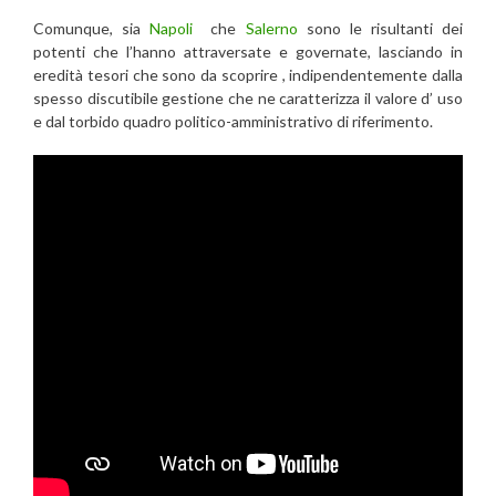
Comunque, sia
Napoli
che
Salerno
sono le risultanti dei
potenti che l’hanno attraversate e governate, lasciando in
eredità tesori che sono da scoprire , indipendentemente dalla
spesso discutibile gestione che ne caratterizza il valore d’ uso
e dal torbido quadro politico-amministrativo di riferimento.