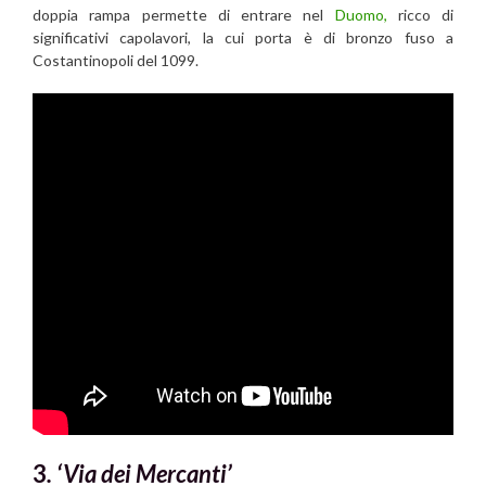
doppia rampa permette di entrare nel
Duomo,
ricco di
significativi capolavori, la cui porta è di bronzo fuso a
Costantinopoli del 1099.
3
. ‘Via dei Mercanti’