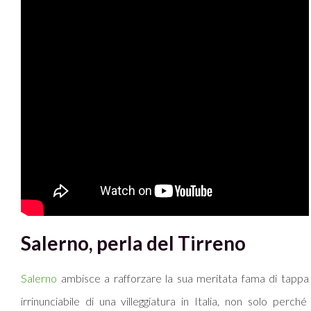
Salerno, perla del Tirreno
Salerno
ambisce a rafforzare la sua meritata fama di tappa
irrinunciabile di una villeggiatura in Italia, non solo perché