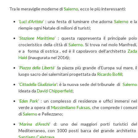
Tra le meraviglie moderne di
Salerno
, ecco le più interessanti:
‘Luci d’Artista’
: una festa di luminare che adorna
Salerno
e la
riempie ogni Natale di milioni di turisti;
‘Stazione Marittima’
: questa rappresenta il principale polo
crocieristico della città di
Salerno.
Si trova nel molo Manfredi,
e a forma di ostrica , ed è il capolavoro dell’architetto
Zada
Haid
(inaugurata nel 2016);
‘Piazza della Libertà’
:
la piazza più grande d’Europa sul mare, il
luogo sacro dei salernitani progettata da
Ricardo Bofill
;
‘
Cittadella Giudiziaria
’
: è la nuova sede del tribunale di
Salerno
ideata da
David Chipperfield
;
‘Eden Park’
: un complesso di residenze e uffici immersi nel
verde a opera di
Massimiliano Fuksas,
che comprede i comuni
di
Salerno
e Pellezzano;
‘
Marina d’Arechi
’
d: uno dei maggiori porti turistici del
Mediterraneo, con 1000 posti barca del grande architetto
Santiago Calatrava
.