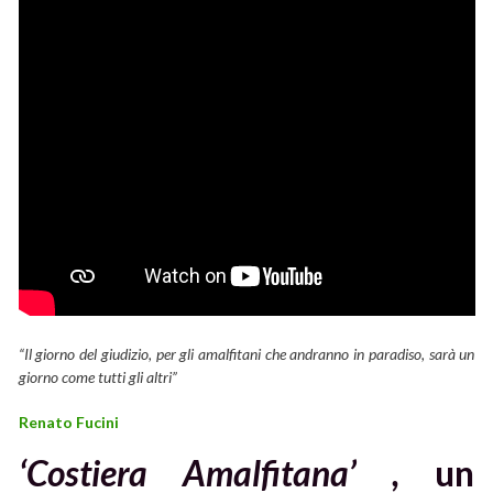
“Il giorno del giudizio, per gli amalfitani che andranno in paradiso, sarà un
giorno come tutti gli altri”
Renato Fucini
‘Costiera Amalfitana’ ,
un