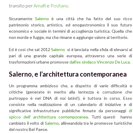
transito per
Amalfi
e
Positano.
Sicuramente
Salerno
è una città che ha fatto del suo ricco
patrimonio storico, artistico, ed enogastronomico il suo futuro
economico e sociale in termini di accoglienza turistica. Quella che
non morde e fugge, ma che rimane e aggiunge valore al territorio.
Ed è così che sal 2012
Salerno
si è lanciata nella sfida di elevarsi al
pari di una grande capitale europea, attraverso una serie di
trasformazioni urbane promosse
dall’ex sindaco Vincenzo De Luca
.
Salerno, e l’architettura contemporanea
Un programma ambizioso che, a dispetto di varie difficoltà e
critiche (generate in merito alla lentezza e corruzione che
purtroppo è nel DNA di noi latini!), è tuttora in corso. Esso
consiste nella realizzazione di un calendario di iniziative e di
significative infrastrutture pubbliche firmate da personaggi
di
spicco dell’ architettura contemporanea
. Tutti questi hanno
cambiato il volto di
Salerno
, allineandola tra le promesse turistiche
del nostro Bel Paese.