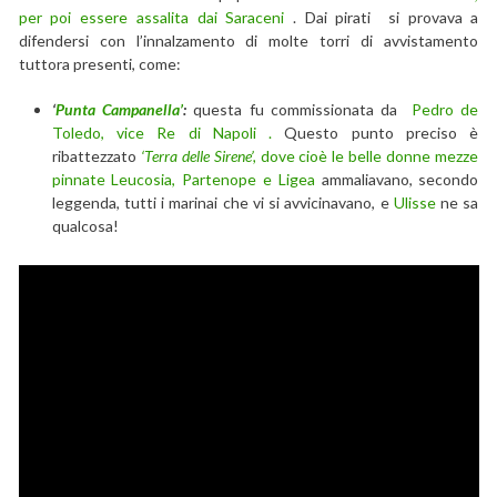
per poi essere assalita dai Saraceni
. Dai pirati si provava a
difendersi con l’innalzamento di molte torri di avvistamento
tuttora presenti, come:
‘
Punta Campanella’
:
questa fu commissionata da
Pedro de
Toledo, vice Re di Napoli .
Questo punto preciso è
ribattezzato
‘Terra delle Sirene’,
dove cioè le belle donne mezze
pinnate Leucosia, Partenope e Ligea
ammaliavano, secondo
leggenda, tutti i marinai che vi si avvicinavano, e
Ulisse
ne sa
qualcosa!