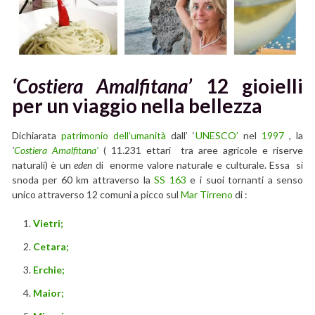
‘Costiera Amalfitana’
12 gioielli
per un viaggio nella bellezza
Dichiarata
patrimonio dell’umanità
dall’ ‘
UNESCO’
nel
1997
, la
‘
Costiera Amalfitana’
( 11.231 ettari tra aree agricole e riserve
naturali) è un
eden
di enorme valore naturale e culturale. Essa si
snoda per 60 km attraverso la
SS 163
e i suoi tornanti a senso
unico attraverso 12 comuni a picco sul
Mar Tirreno
di :
Vietri;
Cetara;
Erchie;
Maior;