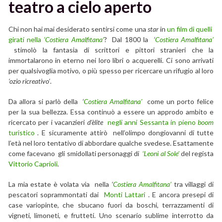
teatro a cielo aperto
Chi non hai mai desiderato sentirsi come una
star
in
un film di quelli
girati nella
‘Costiera Amalfitana’
? Dal 1800 la
‘
Costiera Amalfitana’
stimolò la fantasia di scrittori e pittori stranieri che la
immortalarono in eterno nei loro libri o acquerelli. Ci sono arrivati
per qualsivoglia motivo, o più spesso per ricercare un rifugio al loro
‘ozio ricreativo’
.
Da allora si parlò della
‘
Costiera Amalfitana’
come un porto felice
per la sua bellezza. Essa continuò a essere un approdo ambito e
ricercato per i vacanzieri
d’èlite
negli anni Sessanta in pieno
boom
turistico
. E sicuramente attirò nell’olimpo dongiovanni di tutte
l’età nel loro tentativo di abbordare qualche svedese. Esattamente
come facevano gli smidollati personaggi di
‘Leoni al Sole’
del regista
Vittorio Caprioli
.
La mia estate è volata via nella
‘
Costiera Amalfitana’
tra villaggi di
pescatori soprammontati dai
Monti Lattari
. E ancora presepi di
case variopinte, che sbucano fuori da boschi, terrazzamenti di
vigneti, limoneti, e frutteti. Uno scenario sublime interrotto da