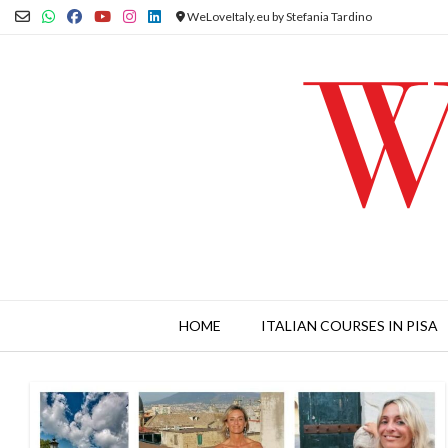
Skip
WeLoveItaly.eu by Stefania Tardino
to
content
HOME
ITALIAN COURSES IN PISA