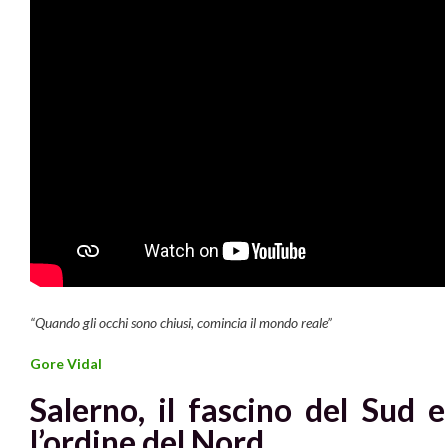
“Quando gli
occhi
sono chiusi, comincia il
mondo
reale
”
Gore Vidal
Salerno, il fascino del Sud e
l’ordine del Nord