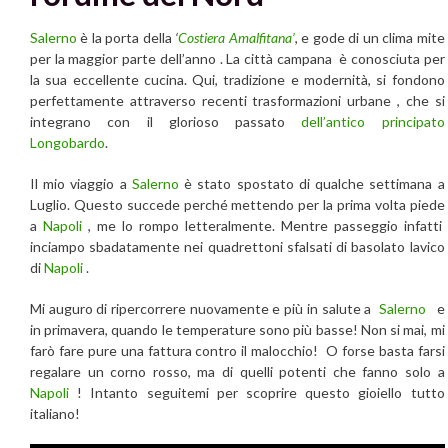
Salerno
è la porta della
‘
Costiera Amalfitana’
, e gode di un clima mite
per la maggior parte dell’anno . La città campana è conosciuta per
la sua eccellente cucina. Qui, tradizione e modernità, si fondono
perfettamente attraverso recenti trasformazioni urbane , che si
integrano con il glorioso passato
dell’antico principato
Longobardo
.
Il mio viaggio a
Salerno
è stato spostato di qualche settimana a
Luglio. Questo succede perché mettendo per la prima volta piede
a
Napoli
, me lo rompo letteralmente. Mentre passeggio infatti
inciampo sbadatamente nei quadrettoni sfalsati di basolato lavico
di
Napoli
.
Mi auguro di ripercorrere nuovamente e più in salute a
Salerno
e
in primavera, quando le temperature sono più basse! Non si mai, mi
farò fare pure una fattura contro il malocchio! O forse basta farsi
regalare un corno rosso, ma di quelli potenti che fanno solo a
Napoli
! Intanto seguitemi per scoprire questo gioiello tutto
italiano!