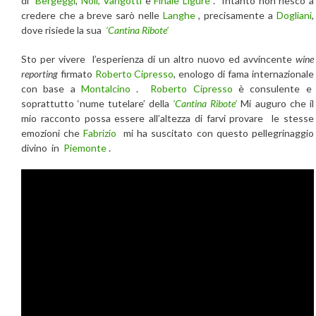
di
Bergeggi
,
Noli,
Varigotti
e
Finale Ligure
. Intanto non riesco a
credere che a breve sarò nelle
Langhe
, precisamente a
Dogliani
,
dove risiede la sua
‘Cantina Ribote’
Sto per vivere l’esperienza di un altro nuovo ed avvincente
wine
reporting
firmato
Roberto Cipresso
, enologo di fama internazionale
con base a
Montalcino
.
Roberto Cipresso
è consulente e
soprattutto ‘nume tutelare’ della
‘Cantina Ribote’
Mi auguro che il
mio racconto possa essere all’altezza di farvi provare le stesse
emozioni che
Fabrizio
mi ha suscitato con questo pellegrinaggio
divino in
Piemonte
.