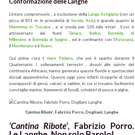
Conformazione delle Langhe
L’intero comprensorio , a esclusione della
Langa Astigiana
(con un
picco di 851 m. in prossimità di
Seròle
,
Asti
,) è grande quanto la
Maremma in Toscana
, e si snoda per 120 mila ettari . Esso è
attraversato dai fiumi
Tànaro
,
Belbo
,
Bòrmida di
Millesimo
e
Bòrmida di Spigno
, ed è confinante con l’
Astesana
,
il
Monferrato
e il
Roero
.
Qui prima c’era
il mare Padano
, che poi è sparito durante il
Quaternario. I sollevamenti terrestri , dovuti alle spinte del
continente Africano, hanno generato queste floride e spettacolari
dorsali appenniniche. Queste oggi sono infatti ricoperte di strati
sovrapposti di gessi, calcari, e sabbie, in cui si trovano facilmente
conchiglie marine, frammenti di fossili, scheletri di pesce e alghe.
‘Cantina Ribote’
, Fabrizio Porro, Dogliani. Langhe
‘Cantina Ribote’
, Fabrizio Porro.
Le Langhe. Non solo Barolo!