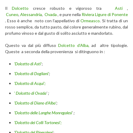
Il
Dolcetto
cresce robusto e vigoroso tra
Asti
,
Cuneo
,
Alessandria
,
Ovada
, e pure nella
Riviera Ligure di Ponente
. Esso è anche noto con l’appellativo di
Ormeasco
. Si tratta di un
rosso semplice, da tutto pasto, dal colore generalmente rubino, dal
profumo vinoso e dal gusto di solito asciutto e mandorlato.
Questo va dal più diffuso
Dolcetto d’Alba,
ad altre tipologie.
Queste a seconda della provenienza si ditinguono in :
‘Dolcetto di Asti’
;
‘Dolcetto di Dogliani’
;
‘Dolcetto di Acqui’;
‘ Dolcetto di Ovada
‘ ;
‘Dolcetto di Diano d’Alba’
;
‘Dolcetto
delle Langhe Monregalesi
‘ ;
‘Dolcetto
dei Colli Tortonesi’;
‘
Dolcetto
del Pinerolese’
;