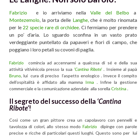
Fabrizio
e io arriviamo nella
Valle del Belbo
a
Montezemolo
, la porta delle
Langhe,
che è molto rinomata
per le
22 specie rare di orchidee
. Ci fermiamo per prendere
un po’ d’aria. Lo sguardo sconfina in un vasto prato
verdeggiante puntellato da papaveri e fiori di campo, che
poggiano i loro petali su covoni di paglia.
Fabrizio
comincia ad accennarmi a qualcosa di sé e della sua
attività vitivinicola presso la sua
‘Cantina Ribote’
. Insieme al papà
Bruno
, lui cura di preciso l’aspetto enologico . Invece il compito
dell’ospitalità è affidato alla mamma
Irma
. Infine la gestione
commerciale e la comunicazione aziendale alla sorella
Cristina
.
Il segreto del successo della
‘Cantina
Ribote’
!
Così come un gran pittore crea un capolavoro con pennelli e
tavolozza di colori, allo stesso modo
Fabrizio
dipinge con parole
precise e ricche di particolari questi luoghi. Questo sono per lui