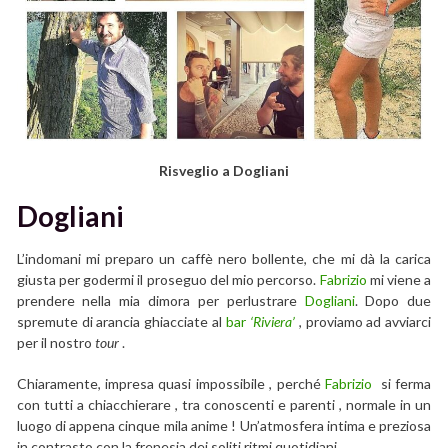
Risveglio a Dogliani
Dogliani
L’indomani mi preparo un caffè nero bollente, che mi dà la carica
giusta per godermi il proseguo del mio percorso.
Fabrizio
mi viene a
prendere nella mia dimora per perlustrare
Dogliani
. Dopo due
spremute di arancia ghiacciate al
bar
‘Riviera’
, proviamo ad avviarci
per il nostro
tour
.
Chiaramente, impresa quasi impossibile , perché
Fabrizio
si ferma
con tutti a chiacchierare , tra conoscenti e parenti , normale in un
luogo di appena cinque mila anime ! Un’atmosfera intima e preziosa
in contrasto con la frenesia dei soliti ritmi quotidiani.