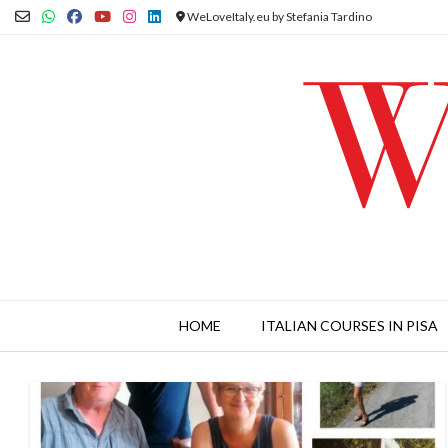
Skip
WeLoveItaly.eu by Stefania Tardino
to
content
HOME
ITALIAN COURSES IN PISA