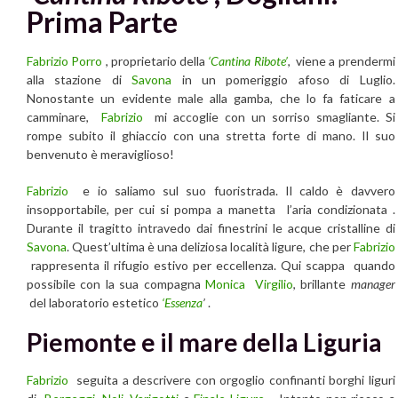
Prima Parte
Fabrizio Porro
, proprietario della
‘Cantina Ribote’
, viene a prendermi
alla stazione di
Savona
in un pomeriggio afoso di Luglio.
Nonostante un evidente male alla gamba, che lo fa faticare a
camminare,
Fabrizio
mi accoglie con un sorriso smagliante. Si
rompe subito il ghiaccio con una stretta forte di mano. Il suo
benvenuto è meraviglioso!
Fabrizio
e io saliamo sul suo fuoristrada. Il caldo è davvero
insopportabile, per cui si pompa a manetta l’aria condizionata .
Durante il tragitto intravedo dai finestrini le acque cristalline di
Savona
. Quest’ultima è una deliziosa località ligure, che per
Fabrizio
rappresenta il rifugio estivo per eccellenza. Qui scappa quando
possibile con la sua compagna
Monica Virgilio
, brillante
manager
del laboratorio estetico
‘Essenza
’
.
Piemonte e il mare della Liguria
Fabrizio
seguita a descrivere con orgoglio confinanti borghi liguri