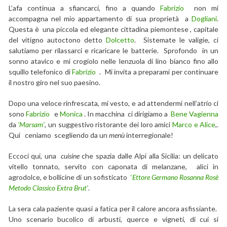
L’afa continua a sfiancarci, fino a quando
Fabrizio
non mi
accompagna nel mio appartamento di sua proprietà a
Dogliani
.
Questa è una piccola ed elegante cittadina piemontese , capitale
del vitigno autoctono detto
Dolcetto
. Sistemate le valigie, ci
salutiamo per rilassarci e ricaricare le batterie. Sprofondo in un
sonno atavico e mi crogiolo nelle lenzuola di lino bianco fino allo
squillo telefonico di
Fabrizio
. Mi invita a preparami per continuare
il nostro giro nel suo paesino.
Dopo una veloce rinfrescata, mi vesto, e ad attendermi nell’atrio ci
sono
Fabrizio
e
Monica
. In macchina ci dirigiamo a
Bene Vagienna
da
‘Marsam’
, un suggestivo ristorante dei loro amici
Marco e Alice
,.
Qui ceniamo scegliendo da un
menù
interregionale!
Eccoci qui, una
cuisine
che spazia dalle Alpi alla Sicilia: un delicato
vitello tonnato, servito con caponata di melanzane, alici in
agrodolce, e bollicine di un sofisticato
‘
Ettore Germano Rosanna Rosè
Metodo Classico Extra Brut’
.
La sera cala paziente quasi a fatica per il calore ancora asfissiante.
Uno scenario bucolico di arbusti, querce e vigneti, di cui si