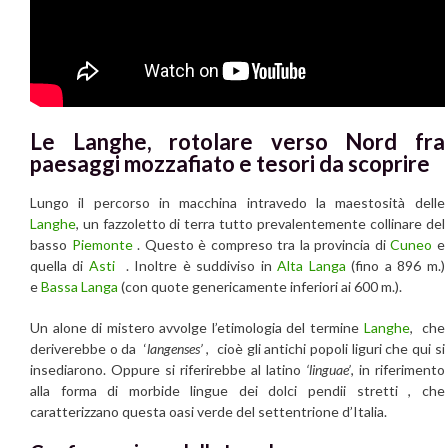
Le Langhe, rotolare verso Nord fra
paesaggi mozzafiato e tesori da scoprire
Lungo il percorso in macchina intravedo la maestosità delle
Langhe
, un fazzoletto di terra tutto prevalentemente collinare del
basso
Piemonte
. Questo è compreso tra la provincia di
Cuneo
e
quella di
Asti
. Inoltre è suddiviso in
Alta Langa
(fino a 896 m.)
e
Bassa Langa
(con quote genericamente inferiori ai 600 m.).
Un alone di mistero avvolge l’etimologia del termine
Langhe
, che
deriverebbe o da ‘
langenses’
, cioè gli antichi popoli liguri che qui si
insediarono. Oppure si riferirebbe al latino
‘linguae’
, in riferimento
alla forma di morbide lingue dei dolci pendii stretti , che
caratterizzano questa oasi verde del settentrione d’Italia.