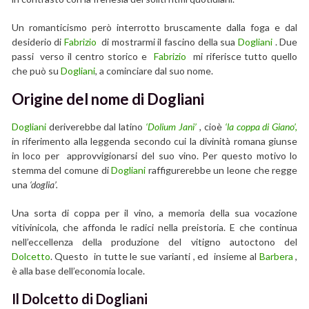
Un romanticismo però interrotto bruscamente dalla foga e dal
desiderio di
Fabrizio
di mostrarmi il fascino della sua
Dogliani
. Due
passi verso il centro storico e
Fabrizio
mi riferisce tutto quello
che può su
Dogliani
, a cominciare dal suo nome.
Origine del nome di Dogliani
Dogliani
deriverebbe dal latino
‘Dolium Jani’
,
cioè
‘la coppa di Giano’,
in riferimento alla leggenda secondo cui la divinità romana giunse
in loco per approvvigionarsi del suo vino. Per questo motivo lo
stemma del comune di
Dogliani
raffigurerebbe un leone che regge
una
‘doglia’.
Una sorta di coppa per il vino, a memoria della sua vocazione
vitivinicola, che affonda le radici nella preistoria. E che continua
nell’eccellenza della produzione del vitigno autoctono del
Dolcetto
. Questo in tutte le sue varianti , ed insieme al
Barbera
,
è alla base dell’economia locale.
Il Dolcetto di Dogliani