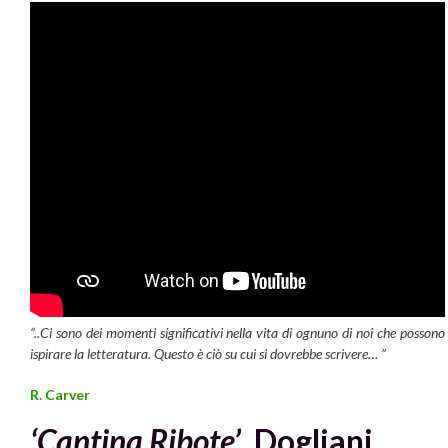
“..
Ci sono dei momenti significativi nella vita di ognuno di noi che possono
ispirare la letteratura. Questo è ciò su cui si dovrebbe scrivere… ”
R. Carver
‘Cantina Ribote’
, Dogliani.