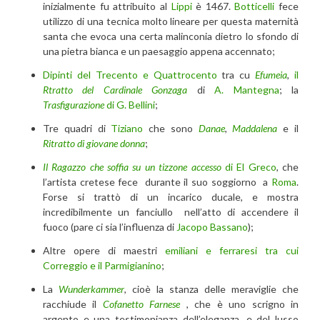
inizialmente fu attribuito al
Lippi
è 1467.
Botticelli
fece
utilizzo di una tecnica molto lineare per questa maternità
santa che evoca una certa malinconia dietro lo sfondo di
una pietra bianca e un paesaggio appena accennato;
Dipinti del Trecento e Quattrocento
tra cu
Efumeia
,
il
Rtratto del Cardinale Gonzaga
di
A. Mantegna
; la
Trasfigurazione
di G. Bellini
;
Tre quadri di
Tiziano
che sono
Danae
,
Maddalena
e il
Ritratto di giovane donna
;
Il Ragazzo che soffia su un tizzone accesso
di El Greco
, che
l’artista cretese fece durante il suo soggiorno a
Roma
.
Forse si trattò di un incarico ducale, e mostra
incredibilmente un fanciullo nell’atto di accendere il
fuoco (pare ci sia l’influenza di
Jacopo Bassano
);
Altre opere di maestri
emiliani e ferraresi tra cui
Correggio e il Parmigianino
;
La
Wunderkammer
, cioè la stanza delle meraviglie che
racchiude il
Cofanetto Farnese
, che è uno scrigno in
argento e una testimonianza dell’eleganza, e del lusso