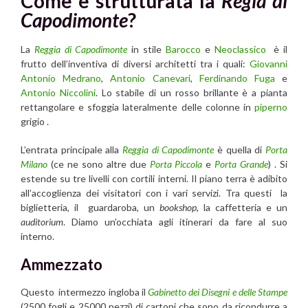
Come è strutturata la
Regia di
Capodimonte
?
La
Reggia di Capodimonte
in stile
Barocco
e
Neoclassico
è il
frutto dell’inventiva di diversi architetti tra i quali:
Giovanni
Antonio Medrano
,
Antonio Canevari
,
Ferdinando Fuga
e
Antonio Niccolini
. Lo stabile di un rosso brillante è a pianta
rettangolare e sfoggia lateralmente delle colonne in
piperno
grigio .
L’entrata principale alla
Reggia di Capodimonte
è quella di
Porta
Milano
(ce ne sono altre due
Porta Piccola
e
Porta Grande
) . Si
estende su tre livelli con cortili interni. Il piano terra è adibito
all’accoglienza dei visitatori con i vari servizi. Tra questi la
biglietteria, il guardaroba, un
bookshop
, la caffetteria e un
auditorium
. Diamo un’occhiata agli itinerari da fare al suo
interno.
Ammezzato
Questo intermezzo ingloba il
Gabinetto dei Disegni e delle Stampe
(2500 fogli e 25000 pezzi) di cartoni che sono da ricondurre a