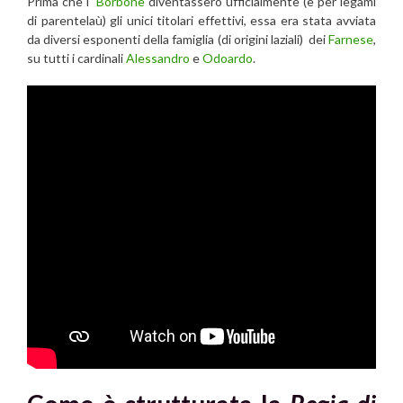
Prima che i
Borbone
diventassero ufficialmente (e per legami
di parentelaù) gli unici titolari effettivi, essa era stata avviata
da diversi esponenti della famiglia (di origini laziali) dei
Farnese
,
su tutti i cardinali
Alessandro
e
Odoardo
.