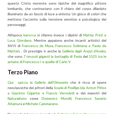
questo Cristo morente sono tipiche del magnifico pittore
lombardo, che contrastano con il chiaro del corpo dilaniato
illuminato da un fascio di luce a sinistra. Un gioco di colori che
mettono l’accento sulla tensione emotiva e psicologica dei
personaggi.
All’epoca
barocca
si rifanno invece i dipinti di
Mattia Preti e
Luca Giordano
. Mentre appaiono anche incanti artistici del
XVIII di
Francesco de Mura, Francesco Solimena e Paolo de
Matteis
. Di prestigio è anche la
Gallleria degli Arazzi d’Avalos
,
che sono
7 tessuti giganti la battaglia di Pavia
del
1525 tra le
armate di Francesco I e quelle di Carlo V
Terzo Piano
Qui spicca la
Galleria dell’Ottocento
che è ricca di opere
neoclassiche dei pittori della
Scuola di Posillipo
(da Anton Pitloo
a Giacinto Gigante e Francis Vervolet
) e dei maestri del
Naturalismo
come
Domenico Morelli,
Francesco Saverio
Altamura
e
Michele Cammarano
.