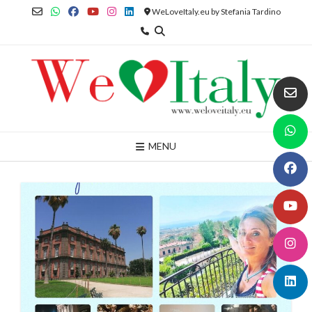
Skip
WeLoveItaly.eu by Stefania Tardino
to
content
MENU