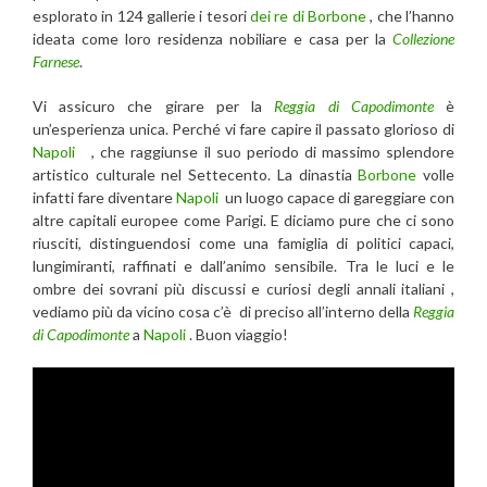
esplorato in 124 gallerie i tesori
dei re di Borbone
, che l’hanno
ideata come loro residenza nobiliare e casa per la
Collezione
Farnese
.
Vi assicuro che girare per la
Reggia di Capodimonte
è
un’esperienza unica. Perché vi fare capire il passato glorioso di
Napoli
, che raggiunse il suo periodo di massimo splendore
artistico culturale nel Settecento. La dinastia
Borbone
volle
infatti fare diventare
Napoli
un luogo capace di gareggiare con
altre capitali europee come Parigi. E diciamo pure che ci sono
riusciti, distinguendosi come una famiglia di politici capaci,
lungimiranti, raffinati e dall’animo sensibile. Tra le luci e le
ombre dei sovrani più discussi e curiosi degli annali italiani ,
vediamo più da vicino cosa c’è di preciso all’interno della
Reggia
di Capodimonte
a
Napoli
. Buon viaggio!