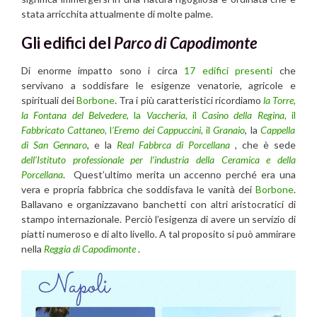
stata arricchita attualmente di molte palme.
Gli edifici del
Parco di Capodimonte
Di enorme impatto sono i circa
17 edifici presenti
che
servivano a soddisfare le esigenze venatorie, agricole e
spirituali dei
Borbone
. Tra i più caratteristici ricordiamo
la Torre,
la Fontana del Belvedere
, la
Vaccheria,
il
Casino della Regina,
il
Fabbricato Cattaneo,
l
’Eremo dei Cappuccini,
il
Granaio
, la
Cappella
di San Gennaro
, e la
Real Fabbrca di Porcellana
, che è sede
dell’Istituto professionale per l’industria della Ceramica e della
Porcellana
. Quest’ultimo merita un accenno perché era una
vera e propria fabbrica che soddisfava le vanità dei
Borbone
.
Ballavano e organizzavano banchetti con altri aristocratici di
stampo internazionale. Perciò l’esigenza di avere un servizio di
piatti numeroso e di alto livello. A tal proposito si può ammirare
nella
Reggia di Capodimonte
.