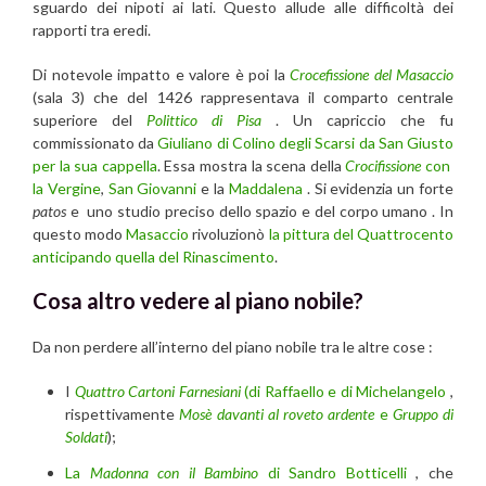
sguardo dei nipoti ai lati. Questo allude alle difficoltà dei
rapporti tra eredi.
Di notevole impatto e valore è poi la
Crocefissione del Masaccio
(sala 3) che del 1426 rappresentava il comparto centrale
superiore del
Polittico di Pisa
. Un capriccio che fu
commissionato da
Giuliano di Colino degli Scarsi da San Giusto
per la sua cappella
. Essa mostra la scena della
Crocifissione
con
la Vergine
,
San Giovanni
e la
Maddalena
. Si evidenzia un forte
patos
e uno studio preciso dello spazio e del corpo umano . In
questo modo
Masaccio
rivoluzionò
la pittura del Quattrocento
anticipando quella del Rinascimento
.
Cosa altro vedere al piano nobile?
Da non perdere all’interno del piano nobile tra le altre cose :
I
Quattro Cartoni Farnesiani
(di Raffaello e di Michelangelo
,
rispettivamente
Mosè davanti al roveto ardente
e
Gruppo di
Soldati
);
La
Madonna con il Bambino
di Sandro Botticelli
, che