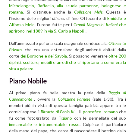
Michelangelo, Raffaello, alla scuola parmense, bolognese e
romana
. Si distingue anche la
Collezione Mele
. Questa è
l’insieme delle migliori
affiches
di fine Ottocento di
Emiddio e
Alfonso Mele
. Furono fatte per i
Grandi Magazzini Italiani
che
aprirono nel 1889 in via S. Carlo a Napoli
.
Dall’ammezzato poi una scala esagonale conduce alla
Ottocento
Privato
, che era una estensione degli ambenti abitati dalla
corte
dei Borbone e dei Savoia
. Si possono venerare
oltre 200
dipinti, sculture, mobili e arredi che ci riportano a come era la
vita a palazzo
.
Piano Nobile
Al primo piano fa bella mostra la perla della
Reggia di
Capodimonte
,
ovvero la
Collezione Farnese
(sale 1-30). Tra i
membri più in vista di questa famiglia patrizia appare tra le
cornici appese il
Ritratto di Paolo III
. Il
pontefice romano
che
fu come fotografato da
Tiziano
con le pennellate del suo
immancabile e intramontabile rosso
. Colpisce il particolare
della mano del papa, che cerca di nascondere il bottino dallo