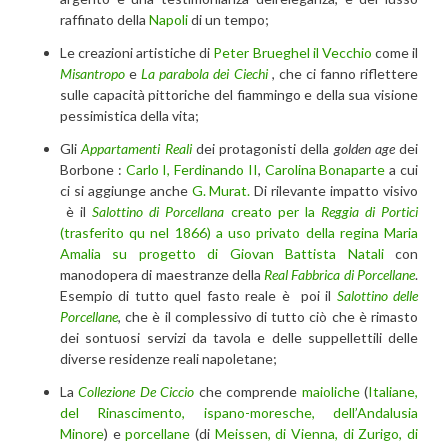
raffinato della
Napoli
di un tempo;
Le creazioni artistiche di
Peter Brueghel il Vecchio
come il
Misantropo
e
La parabola dei Ciechi
, che ci fanno riflettere
sulle capacità pittoriche del fiammingo e della sua visione
pessimistica della vita;
Gli
Appartamenti Reali
dei protagonisti della
golden age
dei
Borbone :
Carlo I,
Ferdinando II
,
Carolina Bonaparte
a cui
ci si aggiunge anche
G. Murat.
Di rilevante impatto visivo
è il
Salottino di Porcellana
creato per la
Reggia di Portici
(trasferito qu nel 1866) a uso privato della regina Maria
Amalia su progetto di Giovan Battista Natali
con
manodopera di maestranze della
Real Fabbrica di Porcellane
.
Esempio di tutto quel fasto reale è poi il
Salottino
delle
Porcellane
, che è il complessivo di tutto ciò che è rimasto
dei sontuosi servizi da tavola e delle suppellettili delle
diverse residenze reali napoletane;
La
Collezione De Ciccio
che comprende
maioliche
(
Italiane,
del Rinascimento, ispano-moresche, dell’Andalusia
Minore
) e
porcellane
(di
Meissen, di Vienna, di Zurigo, di