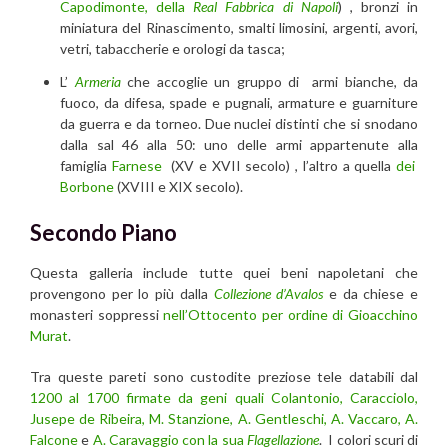
Capodimonte, della
Real Fabbrica di Napoli
) , bronzi in
miniatura del Rinascimento, smalti limosini, argenti, avori,
vetri, tabaccherie e orologi da tasca;
L’
Armeria
che accoglie un gruppo di armi bianche, da
fuoco, da difesa, spade e pugnali, armature e guarniture
da guerra e da torneo. Due nuclei distinti che si snodano
dalla sal 46 alla 50: uno delle armi appartenute alla
famiglia
Farnese
(XV e XVII secolo) , l’altro a quella
dei
Borbone
(XVIII e XIX secolo).
Secondo Piano
Questa galleria include tutte quei beni napoletani che
provengono per lo più dalla
Collezione d’Avalos
e da chiese e
monasteri soppressi
nell’Ottocento per ordine di Gioacchino
Murat
.
Tra queste pareti sono custodite preziose tele databili dal
1200 al 1700 firmate da geni quali Colantonio, Caracciolo,
Jusepe de Ribeira, M. Stanzione, A. Gentleschi, A. Vaccaro, A.
Falcone
e
A. Caravaggio con la sua
Flagellazione
. I colori scuri di