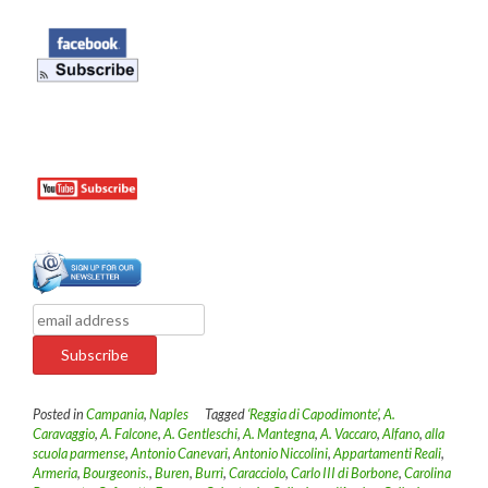
Posted in
Campania
,
Naples
Tagged
‘Reggia di Capodimonte’
,
A.
Caravaggio
,
A. Falcone
,
A. Gentleschi
,
A. Mantegna
,
A. Vaccaro
,
Alfano
,
alla
scuola parmense
,
Antonio Canevari
,
Antonio Niccolini
,
Appartamenti Reali
,
Armeria
,
Bourgeonis.
,
Buren
,
Burri
,
Caracciolo
,
Carlo III di Borbone
,
Carolina