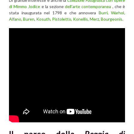
Di grande interesse è anche la
Collezione Fotografica
con opere
di Mimmo Jodice
e la sezione
dell’arte contemporanea
, che è
stata inaugurata nel 1798 e che annovera
Burri, Warhol,
Alfano, Buren, Kosuth, Pistoletto, Konellis, Merz, Bourgeonis
.
Il parco della
Reggia di