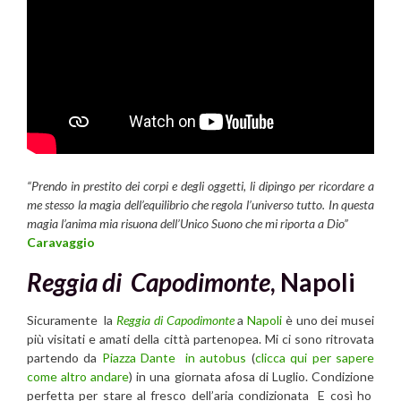
“Prendo in prestito dei corpi e degli oggetti, li dipingo per ricordare a
me stesso la magia dell’equilibrio che regola l’universo tutto. In questa
magia l’anima mia risuona dell’Unico Suono che mi riporta a Dio”
Caravaggio
Reggia di Capodimonte
, Napoli
Sicuramente la
Reggia di Capodimonte
a
Napoli
è uno dei musei
più visitati e amati della città partenopea. Mi ci sono ritrovata
partendo da
Piazza Dante in autobus
(
clicca qui per sapere
come altro andare
) in una giornata afosa di Luglio. Condizione
perfetta per stare al fresco dell’aria condizionata E così ho