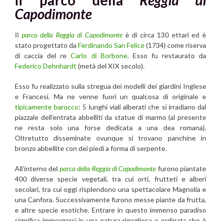
Capodimonte
Il
parco della Reggia di Capodimonte
è di circa 130 ettari ed è
stato progettato da
Ferdinando San Felice
(1734) come riserva
di caccia del re
Carlo di Borbone
. Esso fu restaurato da
Federico Dehnhardt
(metà del XIX secolo).
Esso fu realizzato sulla stregua dei modelli dei giardini Inglese
e Francesi. Ma ne venne fuori un qualcosa di originale e
tipicamente barocco
: 5 lunghi viali alberati che si irradiano dal
piazzale dell’entrata abbelliti da statue di marmo (al presente
ne resta solo una forse dedicata a una dea romana).
Oltretutto disseminate ovunque si trovano panchine in
bronzo abbellite con dei piedi a forma di serpente.
All’interno del
parco della Reggia di Capodimonte
furono piantate
400 diverse specie vegetali, tra cui orti, frutteti e alberi
secolari, tra cui oggi risplendono una spettacolare Magnolia e
una Canfora. Successivamente furono messe piante da frutta,
e altre specie esotiche. Entrare in questo immenso paradiso
significa immergersi in una natura rigogliosa e ordinata che è