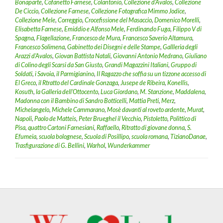
Bonaparte
,
Cofanetto Farnese
,
Colantonio
,
Collezione d’Avalos
,
Collezione
De Ciccio
,
Collezione Farnese
,
Collezione Fotografica Mimmo Jodice
,
Collezione Mele
,
Correggio
,
Crocefissione del Masaccio
,
Domenico Morelli
,
Elisabetta Farnese
,
Emiddio e Alfonso Mele
,
Ferdinando Fuga
,
Filippo V di
Spagna
,
Flagellazione
,
Francesco de Mura
,
Francesco Saverio Altamura
,
Francesco Solimena
,
Gabinetto dei Disegni e delle Stampe
,
Gallleria degli
Arazzi d’Avalos
,
Giovan Battista Natali
,
Giovanni Antonio Medrano
,
Giuliano
di Colino degli Scarsi da San Giusto
,
Grandi Magazzini Italiani
,
Gruppo di
Soldati
,
i Savoia
,
il Parmigianino
,
Il Ragazzo che soffia su un tizzone accesso di
El Greco
,
il Rtratto del Cardinale Gonzaga
,
Jusepe de Ribeira
,
Konellis
,
Kosuth
,
la Galleria dell’Ottocento
,
Luca Giordano
,
M. Stanzione
,
Maddalena
,
Madonna con il Bambino di Sandro Botticelli
,
Mattia Preti
,
Merz
,
Michelangelo
,
Michele Cammarano
,
Mosè davanti al roveto ardente
,
Murat
,
Napoli
,
Paolo de Matteis
,
Peter Brueghel il Vecchio
,
Pistoletto
,
Polittico di
Pisa
,
quattro Cartoni Farnesiani
,
Raffaello
,
Ritratto di giovane donna
,
S.
Efumeia
,
scuola bolognese
,
Scuola di Posillipo
,
scuola romana
,
TizianoDanae
,
Trasfigurazione di G. Bellini
,
Warhol
,
Wunderkammer