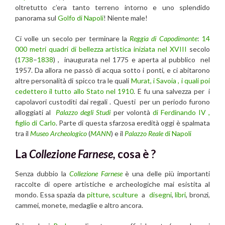
oltretutto c’era tanto terreno intorno e uno splendido
panorama sul
Golfo di Napoli
! Niente male!
Ci volle un secolo per terminare la
Reggia di Capodimonte
:
14
000 metri quadri di bellezza artistica iniziata nel XVIII
secolo
(
1738
–
1838
) , inaugurata nel 1775 e aperta al pubblico nel
1957. Da allora ne passò di acqua sotto i ponti, e ci abitarono
altre personalità di spicco tra le quali
Murat, i Savoia , i quali poi
cedettero il tutto allo Stato nel 1910
. E fu una salvezza per i
capolavori custoditi dai regali . Questi per un periodo furono
alloggiati al
Palazzo degli Studi
per volontà
di Ferdinando IV ,
figlio di Carlo
. Parte di questa sfarzosa eredità oggi è spalmata
tra il
Museo Archeologico
(
MANN
) e il
Palazzo Reale
di Napoli
La
Collezione Farnese,
cosa è ?
Senza dubbio la
Collezione Farnese
è una delle più importanti
raccolte di opere artistiche e archeologiche mai esistita al
mondo. Essa spazia da
pitture
,
sculture
a
disegni
,
libri
, bronzi,
cammei, monete, medaglie e altro ancora.