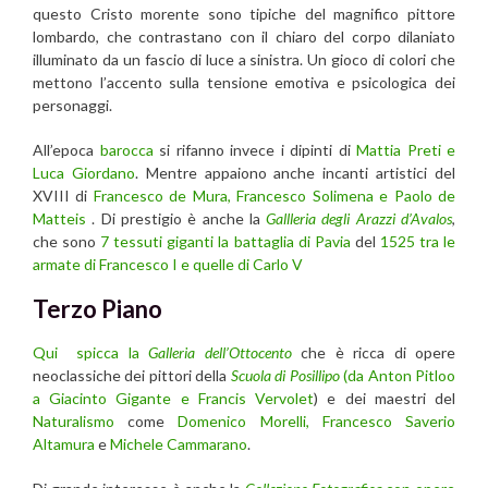
questo Cristo morente sono tipiche del magnifico pittore
lombardo, che contrastano con il chiaro del corpo dilaniato
illuminato da un fascio di luce a sinistra. Un gioco di colori che
mettono l’accento sulla tensione emotiva e psicologica dei
personaggi.
All’epoca
barocca
si rifanno invece i dipinti di
Mattia Preti e
Luca Giordano
. Mentre appaiono anche incanti artistici del
XVIII di
Francesco de Mura, Francesco Solimena e Paolo de
Matteis
. Di prestigio è anche la
Gallleria degli Arazzi d’Avalos
,
che sono
7 tessuti giganti la battaglia di Pavia
del
1525 tra le
armate di Francesco I e quelle di Carlo V
Terzo Piano
Qui spicca la
Galleria dell’Ottocento
che è ricca di opere
neoclassiche dei pittori della
Scuola di Posillipo
(da Anton Pitloo
a Giacinto Gigante e Francis Vervolet
) e dei maestri del
Naturalismo
come
Domenico Morelli,
Francesco Saverio
Altamura
e
Michele Cammarano
.