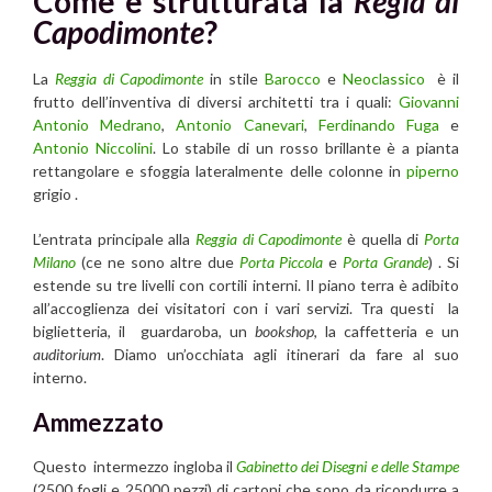
Come è strutturata la
Regia di
Capodimonte
?
La
Reggia di Capodimonte
in stile
Barocco
e
Neoclassico
è il
frutto dell’inventiva di diversi architetti tra i quali:
Giovanni
Antonio Medrano
,
Antonio Canevari
,
Ferdinando Fuga
e
Antonio Niccolini
. Lo stabile di un rosso brillante è a pianta
rettangolare e sfoggia lateralmente delle colonne in
piperno
grigio .
L’entrata principale alla
Reggia di Capodimonte
è quella di
Porta
Milano
(ce ne sono altre due
Porta Piccola
e
Porta Grande
) . Si
estende su tre livelli con cortili interni. Il piano terra è adibito
all’accoglienza dei visitatori con i vari servizi. Tra questi la
biglietteria, il guardaroba, un
bookshop
, la caffetteria e un
auditorium
. Diamo un’occhiata agli itinerari da fare al suo
interno.
Ammezzato
Questo intermezzo ingloba il
Gabinetto dei Disegni e delle Stampe
(2500 fogli e 25000 pezzi) di cartoni che sono da ricondurre a