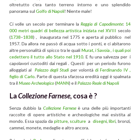
oltretutto c’era tanto terreno intorno e uno splendido
panorama sul
Golfo di Napoli
! Niente male!
Ci volle un secolo per terminare la
Reggia di Capodimonte
:
14
000 metri quadri di bellezza artistica iniziata nel XVIII
secolo
(
1738
–
1838
) , inaugurata nel 1775 e aperta al pubblico nel
1957. Da allora ne passò di acqua sotto i ponti, e ci abitarono
altre personalità di spicco tra le quali
Murat, i Savoia , i quali poi
cedettero il tutto allo Stato nel 1910
. E fu una salvezza per i
capolavori custoditi dai regali . Questi per un periodo furono
alloggiati al
Palazzo degli Studi
per volontà
di Ferdinando IV ,
figlio di Carlo
. Parte di questa sfarzosa eredità oggi è spalmata
tra il
Museo Archeologico
(
MANN
) e il
Palazzo Reale
di Napoli
La
Collezione Farnese,
cosa è ?
Senza dubbio la
Collezione Farnese
è una delle più importanti
raccolte di opere artistiche e archeologiche mai esistita al
mondo. Essa spazia da
pitture
,
sculture
a
disegni
,
libri
, bronzi,
cammei, monete, medaglie e altro ancora.