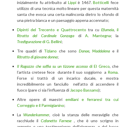
inizialmente fu attribuito al
Lippi
è 1467.
Botticelli
fece
utilizzo di una tecnica molto lineare per questa maternità
santa che evoca una certa malinconia dietro lo sfondo di
una pietra bianca e un paesaggio appena accennato;
Dipinti del Trecento e Quattrocento
tra cu
Efumeia
,
il
Rtratto del Cardinale Gonzaga
di
A. Mantegna
; la
Trasfigurazione
di G. Bellini
;
Tre quadri di
Tiziano
che sono
Danae
,
Maddalena
e il
Ritratto di giovane donna
;
Il Ragazzo che soffia su un tizzone accesso
di El Greco
, che
l’artista cretese fece durante il suo soggiorno a
Roma
.
Forse si trattò di un incarico ducale, e mostra
incredibilmente un fanciullo nell’atto di accendere il
fuoco (pare ci sia l’influenza di
Jacopo Bassano
);
Altre opere di maestri
emiliani e ferraresi tra cui
Correggio e il Parmigianino
;
La
Wunderkammer
, cioè la stanza delle meraviglie che
racchiude il
Cofanetto Farnese
, che è uno scrigno in
argento e una testimonianza dell’eleganza, e del lusso