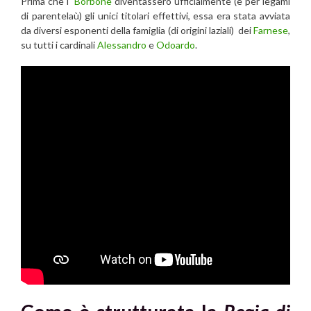
Prima che i
Borbone
diventassero ufficialmente (e per legami
di parentelaù) gli unici titolari effettivi, essa era stata avviata
da diversi esponenti della famiglia (di origini laziali) dei
Farnese
,
su tutti i cardinali
Alessandro
e
Odoardo
.