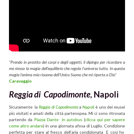
“Prendo in prestito dei corpi e degli oggetti, li dipingo per ricordare a
me stesso la magia dell’equilibrio che regola l’universo tutto. In questa
magia l’anima mia risuona dell’Unico Suono che mi riporta a Dio”
Caravaggio
Reggia di Capodimonte
, Napoli
Sicuramente la
Reggia di Capodimonte
a
Napoli
è uno dei musei
più visitati e amati della città partenopea. Mi ci sono ritrovata
partendo da
Piazza Dante in autobus
(
clicca qui per sapere
come altro andare
) in una giornata afosa di Luglio. Condizione
perfetta per stare al fresco dell’aria condizionata E così ho