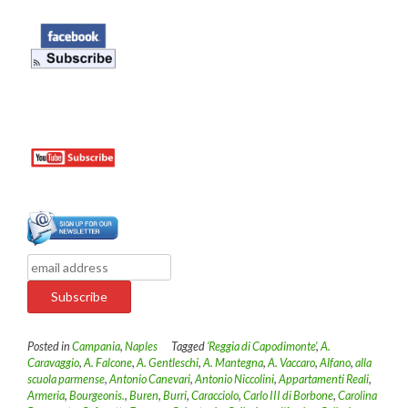
Posted in
Campania
,
Naples
Tagged
‘Reggia di Capodimonte’
,
A.
Caravaggio
,
A. Falcone
,
A. Gentleschi
,
A. Mantegna
,
A. Vaccaro
,
Alfano
,
alla
scuola parmense
,
Antonio Canevari
,
Antonio Niccolini
,
Appartamenti Reali
,
Armeria
,
Bourgeonis.
,
Buren
,
Burri
,
Caracciolo
,
Carlo III di Borbone
,
Carolina