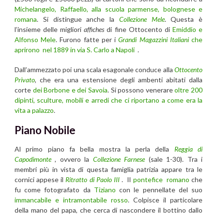
Michelangelo, Raffaello, alla scuola parmense, bolognese e
romana
. Si distingue anche la
Collezione Mele
. Questa è
l’insieme delle migliori
affiches
di fine Ottocento di
Emiddio e
Alfonso Mele
. Furono fatte per i
Grandi Magazzini Italiani
che
aprirono nel 1889 in via S. Carlo a Napoli
.
Dall’ammezzato poi una scala esagonale conduce alla
Ottocento
Privato
, che era una estensione degli ambenti abitati dalla
corte
dei Borbone e dei Savoia
. Si possono venerare
oltre 200
dipinti, sculture, mobili e arredi che ci riportano a come era la
vita a palazzo
.
Piano Nobile
Al primo piano fa bella mostra la perla della
Reggia di
Capodimonte
,
ovvero la
Collezione Farnese
(sale 1-30). Tra i
membri più in vista di questa famiglia patrizia appare tra le
cornici appese il
Ritratto di Paolo III
. Il
pontefice romano
che
fu come fotografato da
Tiziano
con le pennellate del suo
immancabile e intramontabile rosso
. Colpisce il particolare
della mano del papa, che cerca di nascondere il bottino dallo