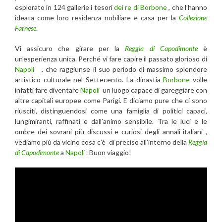
esplorato in 124 gallerie i tesori
dei re di Borbone
, che l’hanno
ideata come loro residenza nobiliare e casa per la
Collezione
Farnese
.
Vi assicuro che girare per la
Reggia di Capodimonte
è
un’esperienza unica. Perché vi fare capire il passato glorioso di
Napoli
, che raggiunse il suo periodo di massimo splendore
artistico culturale nel Settecento. La dinastia
Borbone
volle
infatti fare diventare
Napoli
un luogo capace di gareggiare con
altre capitali europee come Parigi. E diciamo pure che ci sono
riusciti, distinguendosi come una famiglia di politici capaci,
lungimiranti, raffinati e dall’animo sensibile. Tra le luci e le
ombre dei sovrani più discussi e curiosi degli annali italiani ,
vediamo più da vicino cosa c’è di preciso all’interno della
Reggia
di Capodimonte
a
Napoli
. Buon viaggio!