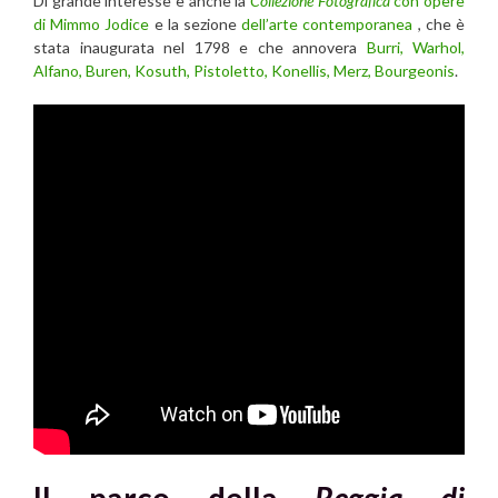
Di grande interesse è anche la
Collezione Fotografica
con opere
di Mimmo Jodice
e la sezione
dell’arte contemporanea
, che è
stata inaugurata nel 1798 e che annovera
Burri, Warhol,
Alfano, Buren, Kosuth, Pistoletto, Konellis, Merz, Bourgeonis
.
Il parco della
Reggia di