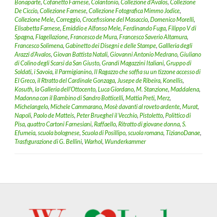
Bonaparte
,
Cofanetto Farnese
,
Colantonio
,
Collezione d’Avalos
,
Collezione
De Ciccio
,
Collezione Farnese
,
Collezione Fotografica Mimmo Jodice
,
Collezione Mele
,
Correggio
,
Crocefissione del Masaccio
,
Domenico Morelli
,
Elisabetta Farnese
,
Emiddio e Alfonso Mele
,
Ferdinando Fuga
,
Filippo V di
Spagna
,
Flagellazione
,
Francesco de Mura
,
Francesco Saverio Altamura
,
Francesco Solimena
,
Gabinetto dei Disegni e delle Stampe
,
Gallleria degli
Arazzi d’Avalos
,
Giovan Battista Natali
,
Giovanni Antonio Medrano
,
Giuliano
di Colino degli Scarsi da San Giusto
,
Grandi Magazzini Italiani
,
Gruppo di
Soldati
,
i Savoia
,
il Parmigianino
,
Il Ragazzo che soffia su un tizzone accesso di
El Greco
,
il Rtratto del Cardinale Gonzaga
,
Jusepe de Ribeira
,
Konellis
,
Kosuth
,
la Galleria dell’Ottocento
,
Luca Giordano
,
M. Stanzione
,
Maddalena
,
Madonna con il Bambino di Sandro Botticelli
,
Mattia Preti
,
Merz
,
Michelangelo
,
Michele Cammarano
,
Mosè davanti al roveto ardente
,
Murat
,
Napoli
,
Paolo de Matteis
,
Peter Brueghel il Vecchio
,
Pistoletto
,
Polittico di
Pisa
,
quattro Cartoni Farnesiani
,
Raffaello
,
Ritratto di giovane donna
,
S.
Efumeia
,
scuola bolognese
,
Scuola di Posillipo
,
scuola romana
,
TizianoDanae
,
Trasfigurazione di G. Bellini
,
Warhol
,
Wunderkammer