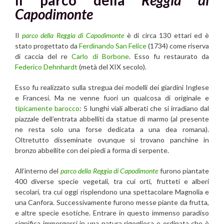
Capodimonte
Il
parco della Reggia di Capodimonte
è di circa 130 ettari ed è
stato progettato da
Ferdinando San Felice
(1734) come riserva
di caccia del re
Carlo di Borbone
. Esso fu restaurato da
Federico Dehnhardt
(metà del XIX secolo).
Esso fu realizzato sulla stregua dei modelli dei giardini Inglese
e Francesi. Ma ne venne fuori un qualcosa di originale e
tipicamente barocco
: 5 lunghi viali alberati che si irradiano dal
piazzale dell’entrata abbelliti da statue di marmo (al presente
ne resta solo una forse dedicata a una dea romana).
Oltretutto disseminate ovunque si trovano panchine in
bronzo abbellite con dei piedi a forma di serpente.
All’interno del
parco della Reggia di Capodimonte
furono piantate
400 diverse specie vegetali, tra cui orti, frutteti e alberi
secolari, tra cui oggi risplendono una spettacolare Magnolia e
una Canfora. Successivamente furono messe piante da frutta,
e altre specie esotiche. Entrare in questo immenso paradiso
significa immergersi in una natura rigogliosa e ordinata che è