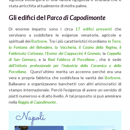
stata arricchita attualmente di molte palme.
Gli edifici del
Parco di Capodimonte
Di enorme impatto sono i circa
17 edifici presenti
che
servivano a soddisfare le esigenze venatorie, agricole e
spirituali dei
Borbone
. Tra i più caratteristici ricordiamo
la Torre,
la Fontana del Belvedere
, la
Vaccheria,
il
Casino della Regina,
il
Fabbricato Cattaneo,
l
’Eremo dei Cappuccini,
il
Granaio
, la
Cappella
di San Gennaro
, e la
Real Fabbrca di Porcellana
, che è sede
dell’Istituto professionale per l’industria della Ceramica e della
Porcellana
. Quest’ultimo merita un accenno perché era una
vera e propria fabbrica che soddisfava le vanità dei
Borbone
.
Ballavano e organizzavano banchetti con altri aristocratici di
stampo internazionale. Perciò l’esigenza di avere un servizio di
piatti numeroso e di alto livello. A tal proposito si può ammirare
nella
Reggia di Capodimonte
.