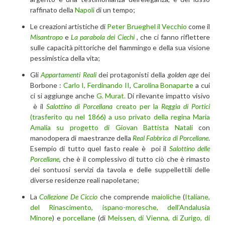
raffinato della
Napoli
di un tempo;
Le creazioni artistiche di
Peter Brueghel il Vecchio
come il
Misantropo
e
La parabola dei Ciechi
, che ci fanno riflettere
sulle capacità pittoriche del fiammingo e della sua visione
pessimistica della vita;
Gli
Appartamenti Reali
dei protagonisti della
golden age
dei
Borbone :
Carlo I,
Ferdinando II
,
Carolina Bonaparte
a cui
ci si aggiunge anche
G. Murat.
Di rilevante impatto visivo
è il
Salottino di Porcellana
creato per la
Reggia di Portici
(trasferito qu nel 1866) a uso privato della regina Maria
Amalia su progetto di Giovan Battista Natali
con
manodopera di maestranze della
Real Fabbrica di Porcellane
.
Esempio di tutto quel fasto reale è poi il
Salottino
delle
Porcellane
, che è il complessivo di tutto ciò che è rimasto
dei sontuosi servizi da tavola e delle suppellettili delle
diverse residenze reali napoletane;
La
Collezione De Ciccio
che comprende
maioliche
(
Italiane,
del Rinascimento, ispano-moresche, dell’Andalusia
Minore
) e
porcellane
(di
Meissen, di Vienna, di Zurigo, di