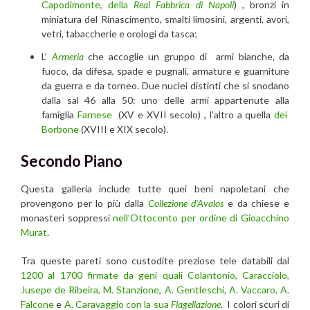
Capodimonte, della
Real Fabbrica di Napoli
) , bronzi in
miniatura del Rinascimento, smalti limosini, argenti, avori,
vetri, tabaccherie e orologi da tasca;
L’
Armeria
che accoglie un gruppo di armi bianche, da
fuoco, da difesa, spade e pugnali, armature e guarniture
da guerra e da torneo. Due nuclei distinti che si snodano
dalla sal 46 alla 50: uno delle armi appartenute alla
famiglia
Farnese
(XV e XVII secolo) , l’altro a quella
dei
Borbone
(XVIII e XIX secolo).
Secondo Piano
Questa galleria include tutte quei beni napoletani che
provengono per lo più dalla
Collezione d’Avalos
e da chiese e
monasteri soppressi
nell’Ottocento per ordine di Gioacchino
Murat
.
Tra queste pareti sono custodite preziose tele databili dal
1200 al 1700 firmate da geni quali Colantonio, Caracciolo,
Jusepe de Ribeira, M. Stanzione, A. Gentleschi, A. Vaccaro, A.
Falcone
e
A. Caravaggio con la sua
Flagellazione
. I colori scuri di