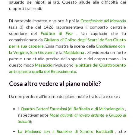
sguardo dei nipoti ai lati. Questo allude alle difficoltà dei
rapporti tra eredi.
Di notevole impatto e valore è poi la
Crocefissione del Masaccio
(sala 3) che del 1426 rappresentava il comparto centrale
superiore del
Polittico di Pisa
. Un capriccio che fu
commissionato da
Giuliano di Colino degli Scarsi da San Giusto
per la sua cappella
. Essa mostra la scena della
Crocifissione
con
la Vergine
,
San Giovanni
e la
Maddalena
. Si evidenzia un forte
patos
e uno studio preciso dello spazio e del corpo umano . In
questo modo
Masaccio
rivoluzionò
la pittura del Quattrocento
anticipando quella del Rinascimento
.
Cosa altro vedere al piano nobile?
Da non perdere all’interno del piano nobile tra le altre cose :
I
Quattro Cartoni Farnesiani
(di Raffaello e di Michelangelo
,
rispettivamente
Mosè davanti al roveto ardente
e
Gruppo di
Soldati
);
La
Madonna con il Bambino
di Sandro Botticelli
, che