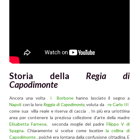
Storia della
Regia di
Capodimonte
Ancora una volta
i Borbone
hanno lasciato il segno a
Napoli
con la loro
Reggia di Capodimonte
, voluta da
re Carlo III
come sua villa reale e riserva di caccia . In più era un’ottima
area per contenere la preziosa collezione d’arte della madre
Elisabetta Farnese
, seconda moglie del padre
Filippo V di
Spagna
. Chiaramente si scelse come
location
la collina di
Capodimonte
, poichè era lontana dalla confusione cittadina. E