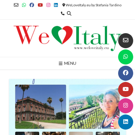
Skip
WeLoveItaly.eu by Stefania Tardino
to
content
MENU