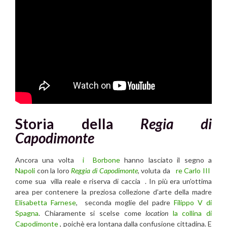
Storia della
Regia di
Capodimonte
Ancora una volta
i Borbone
hanno lasciato il segno a
Napoli
con la loro
Reggia di Capodimonte
, voluta da
re Carlo III
come sua villa reale e riserva di caccia . In più era un’ottima
area per contenere la preziosa collezione d’arte della madre
Elisabetta Farnese
, seconda moglie del padre
Filippo V di
Spagna
. Chiaramente si scelse come
location
la collina di
Capodimonte
, poichè era lontana dalla confusione cittadina. E