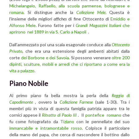
Michelangelo, Raffaello, alla scuola parmense, bolognese e
romana
. Si distingue anche la
Collezione Mele
. Questa è
l’insieme delle migliori
affiches
di fine Ottocento di
Emiddio e
Alfonso Mele
. Furono fatte per i
Grandi Magazzini Italiani
che
aprirono nel 1889 in via S. Carlo a Napoli
.
Dall’ammezzato poi una scala esagonale conduce alla
Ottocento
Privato
, che era una estensione degli ambenti abitati dalla
corte
dei Borbone e dei Savoia
. Si possono venerare
oltre 200
dipinti, sculture, mobili e arredi che ci riportano a come era la
vita a palazzo
.
Piano Nobile
Al primo piano fa bella mostra la perla della
Reggia di
Capodimonte
,
ovvero la
Collezione Farnese
(sale 1-30). Tra i
membri più in vista di questa famiglia patrizia appare tra le
cornici appese il
Ritratto di Paolo III
. Il
pontefice romano
che
fu come fotografato da
Tiziano
con le pennellate del suo
immancabile e intramontabile rosso
. Colpisce il particolare
della mano del papa, che cerca di nascondere il bottino dallo