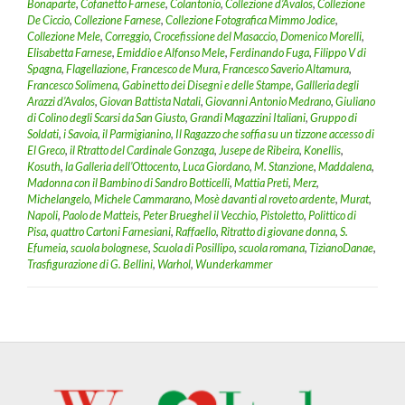
Bonaparte
,
Cofanetto Farnese
,
Colantonio
,
Collezione d’Avalos
,
Collezione
De Ciccio
,
Collezione Farnese
,
Collezione Fotografica Mimmo Jodice
,
Collezione Mele
,
Correggio
,
Crocefissione del Masaccio
,
Domenico Morelli
,
Elisabetta Farnese
,
Emiddio e Alfonso Mele
,
Ferdinando Fuga
,
Filippo V di
Spagna
,
Flagellazione
,
Francesco de Mura
,
Francesco Saverio Altamura
,
Francesco Solimena
,
Gabinetto dei Disegni e delle Stampe
,
Gallleria degli
Arazzi d’Avalos
,
Giovan Battista Natali
,
Giovanni Antonio Medrano
,
Giuliano
di Colino degli Scarsi da San Giusto
,
Grandi Magazzini Italiani
,
Gruppo di
Soldati
,
i Savoia
,
il Parmigianino
,
Il Ragazzo che soffia su un tizzone accesso di
El Greco
,
il Rtratto del Cardinale Gonzaga
,
Jusepe de Ribeira
,
Konellis
,
Kosuth
,
la Galleria dell’Ottocento
,
Luca Giordano
,
M. Stanzione
,
Maddalena
,
Madonna con il Bambino di Sandro Botticelli
,
Mattia Preti
,
Merz
,
Michelangelo
,
Michele Cammarano
,
Mosè davanti al roveto ardente
,
Murat
,
Napoli
,
Paolo de Matteis
,
Peter Brueghel il Vecchio
,
Pistoletto
,
Polittico di
Pisa
,
quattro Cartoni Farnesiani
,
Raffaello
,
Ritratto di giovane donna
,
S.
Efumeia
,
scuola bolognese
,
Scuola di Posillipo
,
scuola romana
,
TizianoDanae
,
Trasfigurazione di G. Bellini
,
Warhol
,
Wunderkammer