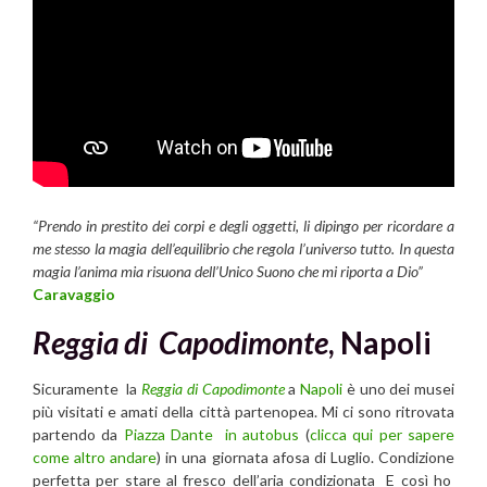
“Prendo in prestito dei corpi e degli oggetti, li dipingo per ricordare a
me stesso la magia dell’equilibrio che regola l’universo tutto. In questa
magia l’anima mia risuona dell’Unico Suono che mi riporta a Dio”
Caravaggio
Reggia di Capodimonte
, Napoli
Sicuramente la
Reggia di Capodimonte
a
Napoli
è uno dei musei
più visitati e amati della città partenopea. Mi ci sono ritrovata
partendo da
Piazza Dante in autobus
(
clicca qui per sapere
come altro andare
) in una giornata afosa di Luglio. Condizione
perfetta per stare al fresco dell’aria condizionata E così ho