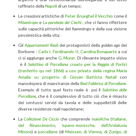
raffinato della
Napoli
di un tempo;
Le creazioni artistiche di
Peter Brueghel il Vecchio
come il
Misantropo
e
La parabola dei Ciechi
, che ci fanno riflettere
sulle capacità pittoriche del fiammingo e della sua visione
pessimistica della vita;
Gli
Appartamenti Reali
dei protagonisti della
golden age
dei
Borbone :
Carlo I,
Ferdinando II
,
Carolina Bonaparte
a cui
ci si aggiunge anche
G. Murat.
Di rilevante impatto visivo
è il
Salottino di Porcellana
creato per la
Reggia di Portici
(trasferito qu nel 1866) a uso privato della regina Maria
Amalia su progetto di Giovan Battista Natali
con
manodopera di maestranze della
Real Fabbrica di Porcellane
.
Esempio di tutto quel fasto reale è poi il
Salottino
delle
Porcellane
, che è il complessivo di tutto ciò che è rimasto
dei sontuosi servizi da tavola e delle suppellettili delle
diverse residenze reali napoletane;
La
Collezione De Ciccio
che comprende
maioliche
(
Italiane,
del Rinascimento, ispano-moresche, dell’Andalusia
Minore
) e
porcellane
(di
Meissen, di Vienna, di Zurigo, di