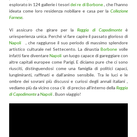
esplorato in 124 gallerie i tesori
dei re di Borbone
, che l’hanno
ideata come loro residenza nobiliare e casa per la
Collezione
Farnese
.
Vi assicuro che girare per la
Reggia di Capodimonte
è
un’esperienza unica. Perché vi fare capire il passato glorioso di
Napoli
, che raggiunse il suo periodo di massimo splendore
artistico culturale nel Settecento. La dinastia
Borbone
volle
infatti fare diventare
Napoli
un luogo capace di gareggiare con
altre capitali europee come Parigi. E diciamo pure che ci sono
riusciti, distinguendosi come una famiglia di politici capaci,
lungimiranti, raffinati e dall’animo sensibile. Tra le luci e le
ombre dei sovrani più discussi e curiosi degli annali italiani ,
vediamo più da vicino cosa c’è di preciso all’interno della
Reggia
di Capodimonte
a
Napoli
. Buon viaggio!