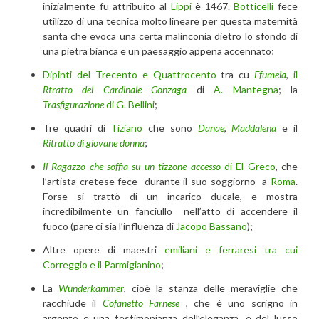
inizialmente fu attribuito al
Lippi
è 1467.
Botticelli
fece
utilizzo di una tecnica molto lineare per questa maternità
santa che evoca una certa malinconia dietro lo sfondo di
una pietra bianca e un paesaggio appena accennato;
Dipinti del Trecento e Quattrocento
tra cu
Efumeia
,
il
Rtratto del Cardinale Gonzaga
di
A. Mantegna
; la
Trasfigurazione
di G. Bellini
;
Tre quadri di
Tiziano
che sono
Danae
,
Maddalena
e il
Ritratto di giovane donna
;
Il Ragazzo che soffia su un tizzone accesso
di El Greco
, che
l’artista cretese fece durante il suo soggiorno a
Roma
.
Forse si trattò di un incarico ducale, e mostra
incredibilmente un fanciullo nell’atto di accendere il
fuoco (pare ci sia l’influenza di
Jacopo Bassano
);
Altre opere di maestri
emiliani e ferraresi tra cui
Correggio e il Parmigianino
;
La
Wunderkammer
, cioè la stanza delle meraviglie che
racchiude il
Cofanetto Farnese
, che è uno scrigno in
argento e una testimonianza dell’eleganza, e del lusso