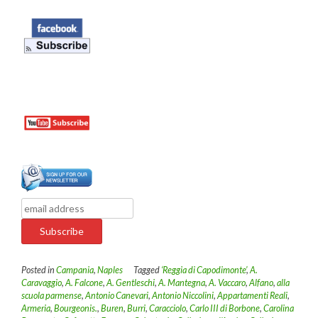
Posted in
Campania
,
Naples
Tagged
‘Reggia di Capodimonte’
,
A.
Caravaggio
,
A. Falcone
,
A. Gentleschi
,
A. Mantegna
,
A. Vaccaro
,
Alfano
,
alla
scuola parmense
,
Antonio Canevari
,
Antonio Niccolini
,
Appartamenti Reali
,
Armeria
,
Bourgeonis.
,
Buren
,
Burri
,
Caracciolo
,
Carlo III di Borbone
,
Carolina