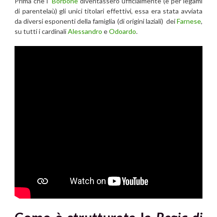
Prima che i
Borbone
diventassero ufficialmente (e per legami
di parentelaù) gli unici titolari effettivi, essa era stata avviata
da diversi esponenti della famiglia (di origini laziali) dei
Farnese
,
su tutti i cardinali
Alessandro
e
Odoardo
.