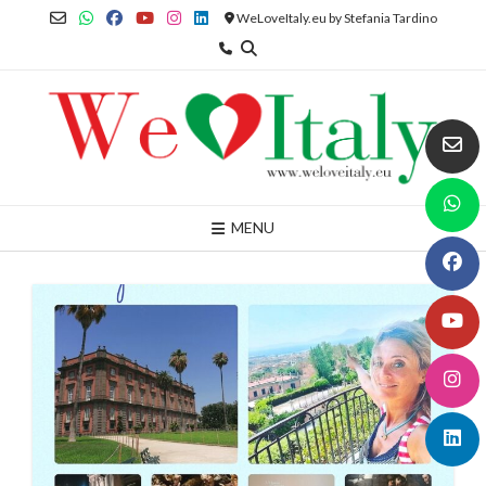
Skip
WeLoveItaly.eu by Stefania Tardino
to
content
MENU