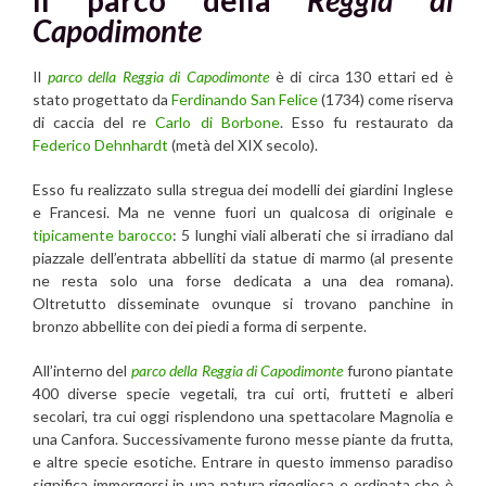
Capodimonte
Il
parco della Reggia di Capodimonte
è di circa 130 ettari ed è
stato progettato da
Ferdinando San Felice
(1734) come riserva
di caccia del re
Carlo di Borbone
. Esso fu restaurato da
Federico Dehnhardt
(metà del XIX secolo).
Esso fu realizzato sulla stregua dei modelli dei giardini Inglese
e Francesi. Ma ne venne fuori un qualcosa di originale e
tipicamente barocco
: 5 lunghi viali alberati che si irradiano dal
piazzale dell’entrata abbelliti da statue di marmo (al presente
ne resta solo una forse dedicata a una dea romana).
Oltretutto disseminate ovunque si trovano panchine in
bronzo abbellite con dei piedi a forma di serpente.
All’interno del
parco della Reggia di Capodimonte
furono piantate
400 diverse specie vegetali, tra cui orti, frutteti e alberi
secolari, tra cui oggi risplendono una spettacolare Magnolia e
una Canfora. Successivamente furono messe piante da frutta,
e altre specie esotiche. Entrare in questo immenso paradiso
significa immergersi in una natura rigogliosa e ordinata che è