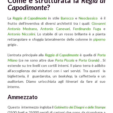
Come è strutturata la
Regia di
Capodimonte
?
La
Reggia di Capodimonte
in stile
Barocco
e
Neoclassico
è il
frutto dell’inventiva di diversi architetti tra i quali:
Giovanni
Antonio Medrano
,
Antonio Canevari
,
Ferdinando Fuga
e
Antonio Niccolini
. Lo stabile di un rosso brillante è a pianta
rettangolare e sfoggia lateralmente delle colonne in
piperno
grigio .
L’entrata principale alla
Reggia di Capodimonte
è quella di
Porta
Milano
(ce ne sono altre due
Porta Piccola
e
Porta Grande
) . Si
estende su tre livelli con cortili interni. Il piano terra è adibito
all’accoglienza dei visitatori con i vari servizi. Tra questi la
biglietteria, il guardaroba, un
bookshop
, la caffetteria e un
auditorium
. Diamo un’occhiata agli itinerari da fare al suo
interno.
Ammezzato
Questo intermezzo ingloba il
Gabinetto dei Disegni e delle Stampe
(2500 fogli e 25000 pezzi) di cartoni che sono da ricondurre a