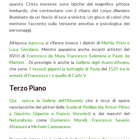
questo Cristo morente sono tipiche del magnifico pittore
lombardo, che contrastano con il chiaro del corpo dilaniato
illuminato da un fascio di luce a sinistra. Un gioco di colori che
mettono l’accento sulla tensione emotiva e psicologica dei
personaggi.
All’epoca
barocca
si rifanno invece i dipinti di
Mattia Preti e
Luca Giordano
. Mentre appaiono anche incanti artistici del
XVIII di
Francesco de Mura, Francesco Solimena e Paolo de
Matteis
. Di prestigio è anche la
Gallleria degli Arazzi d’Avalos
,
che sono
7 tessuti giganti la battaglia di Pavia
del
1525 tra le
armate di Francesco I e quelle di Carlo V
Terzo Piano
Qui spicca la
Galleria dell’Ottocento
che è ricca di opere
neoclassiche dei pittori della
Scuola di Posillipo
(da Anton Pitloo
a Giacinto Gigante e Francis Vervolet
) e dei maestri del
Naturalismo
come
Domenico Morelli,
Francesco Saverio
Altamura
e
Michele Cammarano
.