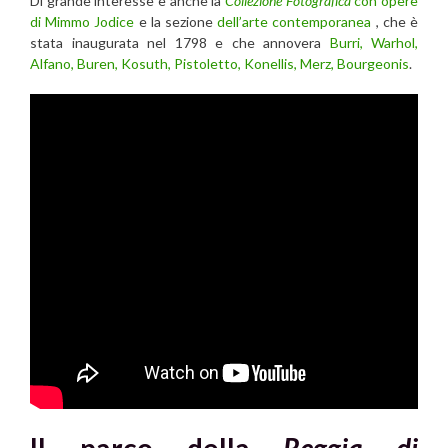
Di grande interesse è anche la
Collezione Fotografica
con opere
di Mimmo Jodice
e la sezione
dell’arte contemporanea
, che è
stata inaugurata nel 1798 e che annovera
Burri, Warhol,
Alfano, Buren, Kosuth, Pistoletto, Konellis, Merz, Bourgeonis
.
Il parco della
Reggia di