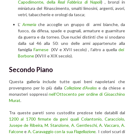
Capodimonte, della
Real Fabbrica di Napoli
) , bronzi in
miniatura del Rinascimento, smalti limosini, argenti, avori,
vetri, tabaccherie e orologi da tasca;
L’
Armeria
che accoglie un gruppo di armi bianche, da
fuoco, da difesa, spade e pugnali, armature e guarniture
da guerra e da torneo. Due nuclei distinti che si snodano
dalla sal 46 alla 50: uno delle armi appartenute alla
famiglia
Farnese
(XV e XVII secolo) , l’altro a quella
dei
Borbone
(XVIII e XIX secolo).
Secondo Piano
Questa galleria include tutte quei beni napoletani che
provengono per lo più dalla
Collezione d’Avalos
e da chiese e
monasteri soppressi
nell’Ottocento per ordine di Gioacchino
Murat
.
Tra queste pareti sono custodite preziose tele databili dal
1200 al 1700 firmate da geni quali Colantonio, Caracciolo,
Jusepe de Ribeira, M. Stanzione, A. Gentleschi, A. Vaccaro, A.
Falcone
e
A. Caravaggio con la sua
Flagellazione
. I colori scuri di