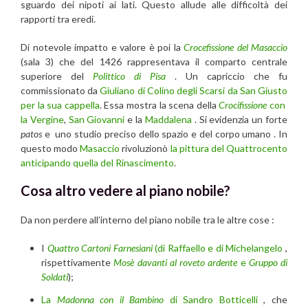
sguardo dei nipoti ai lati. Questo allude alle difficoltà dei
rapporti tra eredi.
Di notevole impatto e valore è poi la
Crocefissione del Masaccio
(sala 3) che del 1426 rappresentava il comparto centrale
superiore del
Polittico di Pisa
. Un capriccio che fu
commissionato da
Giuliano di Colino degli Scarsi da San Giusto
per la sua cappella
. Essa mostra la scena della
Crocifissione
con
la Vergine
,
San Giovanni
e la
Maddalena
. Si evidenzia un forte
patos
e uno studio preciso dello spazio e del corpo umano . In
questo modo
Masaccio
rivoluzionò
la pittura del Quattrocento
anticipando quella del Rinascimento
.
Cosa altro vedere al piano nobile?
Da non perdere all’interno del piano nobile tra le altre cose :
I
Quattro Cartoni Farnesiani
(di Raffaello e di Michelangelo
,
rispettivamente
Mosè davanti al roveto ardente
e
Gruppo di
Soldati
);
La
Madonna con il Bambino
di Sandro Botticelli
, che