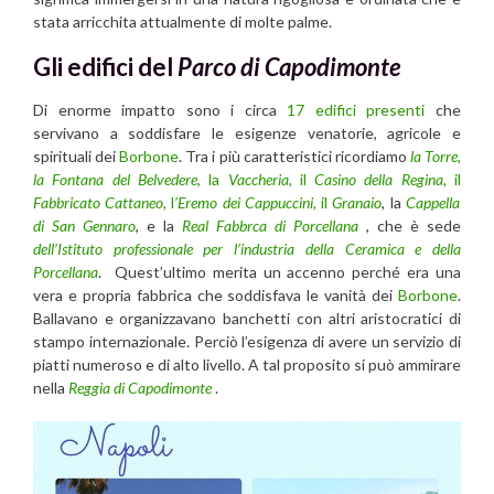
stata arricchita attualmente di molte palme.
Gli edifici del
Parco di Capodimonte
Di enorme impatto sono i circa
17 edifici presenti
che
servivano a soddisfare le esigenze venatorie, agricole e
spirituali dei
Borbone
. Tra i più caratteristici ricordiamo
la Torre,
la Fontana del Belvedere
, la
Vaccheria,
il
Casino della Regina,
il
Fabbricato Cattaneo,
l
’Eremo dei Cappuccini,
il
Granaio
, la
Cappella
di San Gennaro
, e la
Real Fabbrca di Porcellana
, che è sede
dell’Istituto professionale per l’industria della Ceramica e della
Porcellana
. Quest’ultimo merita un accenno perché era una
vera e propria fabbrica che soddisfava le vanità dei
Borbone
.
Ballavano e organizzavano banchetti con altri aristocratici di
stampo internazionale. Perciò l’esigenza di avere un servizio di
piatti numeroso e di alto livello. A tal proposito si può ammirare
nella
Reggia di Capodimonte
.