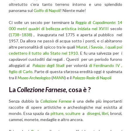
oltretutto c’era tanto terreno intorno e uno splendido
panorama sul
Golfo di Napoli
! Niente male!
Ci volle un secolo per terminare la
Reggia di Capodimonte
:
14
000 metri quadri di bellezza artistica iniziata nel XVIII
secolo
(
1738
–
1838
) , inaugurata nel 1775 e aperta al pubblico nel
1957. Da allora ne passò di acqua sotto i ponti, e ci abitarono
altre personalità di spicco tra le quali
Murat, i Savoia , i quali poi
cedettero il tutto allo Stato nel 1910
. E fu una salvezza per i
capolavori custoditi dai regali . Questi per un periodo furono
alloggiati al
Palazzo degli Studi
per volontà
di Ferdinando IV ,
figlio di Carlo
. Parte di questa sfarzosa eredità oggi è spalmata
tra il
Museo Archeologico
(
MANN
) e il
Palazzo Reale
di Napoli
La
Collezione Farnese,
cosa è ?
Senza dubbio la
Collezione Farnese
è una delle più importanti
raccolte di opere artistiche e archeologiche mai esistita al
mondo. Essa spazia da
pitture
,
sculture
a
disegni
,
libri
, bronzi,
cammei, monete, medaglie e altro ancora.