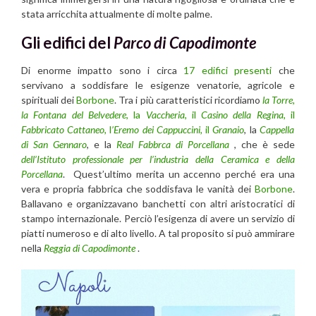
stata arricchita attualmente di molte palme.
Gli edifici del
Parco di Capodimonte
Di enorme impatto sono i circa
17 edifici presenti
che
servivano a soddisfare le esigenze venatorie, agricole e
spirituali dei
Borbone
. Tra i più caratteristici ricordiamo
la Torre,
la Fontana del Belvedere
, la
Vaccheria,
il
Casino della Regina,
il
Fabbricato Cattaneo,
l
’Eremo dei Cappuccini,
il
Granaio
, la
Cappella
di San Gennaro
, e la
Real Fabbrca di Porcellana
, che è sede
dell’Istituto professionale per l’industria della Ceramica e della
Porcellana
. Quest’ultimo merita un accenno perché era una
vera e propria fabbrica che soddisfava le vanità dei
Borbone
.
Ballavano e organizzavano banchetti con altri aristocratici di
stampo internazionale. Perciò l’esigenza di avere un servizio di
piatti numeroso e di alto livello. A tal proposito si può ammirare
nella
Reggia di Capodimonte
.