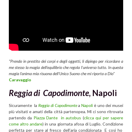
“Prendo in prestito dei corpi e degli oggetti, li dipingo per ricordare a
me stesso la magia dell’equilibrio che regola l’universo tutto. In questa
magia l’anima mia risuona dell’Unico Suono che mi riporta a Dio”
Caravaggio
Reggia di Capodimonte
, Napoli
Sicuramente la
Reggia di Capodimonte
a
Napoli
è uno dei musei
più visitati e amati della città partenopea. Mi ci sono ritrovata
partendo da
Piazza Dante in autobus
(
clicca qui per sapere
come altro andare
) in una giornata afosa di Luglio. Condizione
perfetta per stare al fresco dell’aria condizionata E così ho