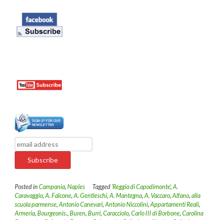
Posted in
Campania
,
Naples
Tagged
‘Reggia di Capodimonte’
,
A.
Caravaggio
,
A. Falcone
,
A. Gentleschi
,
A. Mantegna
,
A. Vaccaro
,
Alfano
,
alla
scuola parmense
,
Antonio Canevari
,
Antonio Niccolini
,
Appartamenti Reali
,
Armeria
,
Bourgeonis.
,
Buren
,
Burri
,
Caracciolo
,
Carlo III di Borbone
,
Carolina