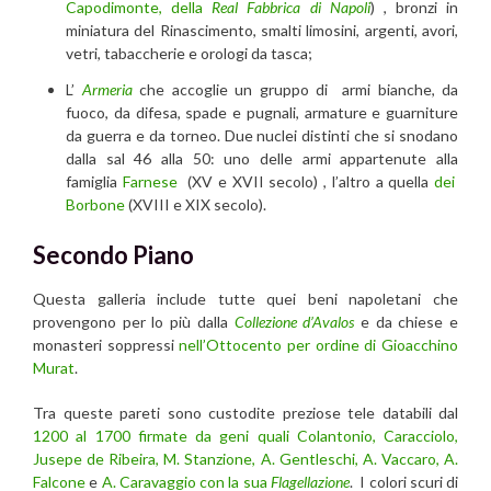
Capodimonte, della
Real Fabbrica di Napoli
) , bronzi in
miniatura del Rinascimento, smalti limosini, argenti, avori,
vetri, tabaccherie e orologi da tasca;
L’
Armeria
che accoglie un gruppo di armi bianche, da
fuoco, da difesa, spade e pugnali, armature e guarniture
da guerra e da torneo. Due nuclei distinti che si snodano
dalla sal 46 alla 50: uno delle armi appartenute alla
famiglia
Farnese
(XV e XVII secolo) , l’altro a quella
dei
Borbone
(XVIII e XIX secolo).
Secondo Piano
Questa galleria include tutte quei beni napoletani che
provengono per lo più dalla
Collezione d’Avalos
e da chiese e
monasteri soppressi
nell’Ottocento per ordine di Gioacchino
Murat
.
Tra queste pareti sono custodite preziose tele databili dal
1200 al 1700 firmate da geni quali Colantonio, Caracciolo,
Jusepe de Ribeira, M. Stanzione, A. Gentleschi, A. Vaccaro, A.
Falcone
e
A. Caravaggio con la sua
Flagellazione
. I colori scuri di