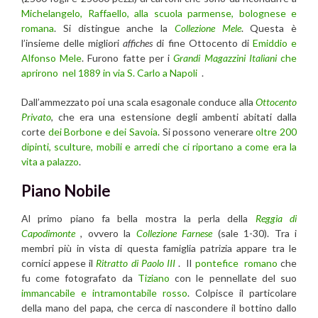
Michelangelo, Raffaello, alla scuola parmense, bolognese e
romana
. Si distingue anche la
Collezione Mele
. Questa è
l’insieme delle migliori
affiches
di fine Ottocento di
Emiddio e
Alfonso Mele
. Furono fatte per i
Grandi Magazzini Italiani
che
aprirono nel 1889 in via S. Carlo a Napoli
.
Dall’ammezzato poi una scala esagonale conduce alla
Ottocento
Privato
, che era una estensione degli ambenti abitati dalla
corte
dei Borbone e dei Savoia
. Si possono venerare
oltre 200
dipinti, sculture, mobili e arredi che ci riportano a come era la
vita a palazzo
.
Piano Nobile
Al primo piano fa bella mostra la perla della
Reggia di
Capodimonte
,
ovvero la
Collezione Farnese
(sale 1-30). Tra i
membri più in vista di questa famiglia patrizia appare tra le
cornici appese il
Ritratto di Paolo III
. Il
pontefice romano
che
fu come fotografato da
Tiziano
con le pennellate del suo
immancabile e intramontabile rosso
. Colpisce il particolare
della mano del papa, che cerca di nascondere il bottino dallo