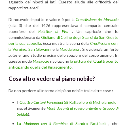
sguardo dei nipoti ai lati. Questo allude alle difficoltà dei
rapporti tra eredi.
Di notevole impatto e valore è poi la
Crocefissione del Masaccio
(sala 3) che del 1426 rappresentava il comparto centrale
superiore del
Polittico di Pisa
. Un capriccio che fu
commissionato da
Giuliano di Colino degli Scarsi da San Giusto
per la sua cappella
. Essa mostra la scena della
Crocifissione
con
la Vergine
,
San Giovanni
e la
Maddalena
. Si evidenzia un forte
patos
e uno studio preciso dello spazio e del corpo umano . In
questo modo
Masaccio
rivoluzionò
la pittura del Quattrocento
anticipando quella del Rinascimento
.
Cosa altro vedere al piano nobile?
Da non perdere all’interno del piano nobile tra le altre cose :
I
Quattro Cartoni Farnesiani
(di Raffaello e di Michelangelo
,
rispettivamente
Mosè davanti al roveto ardente
e
Gruppo di
Soldati
);
La
Madonna con il Bambino
di Sandro Botticelli
, che