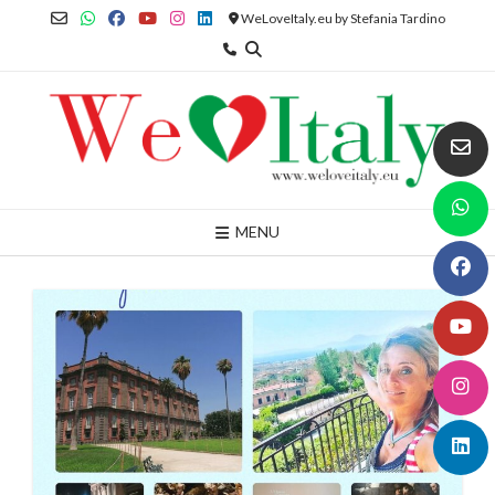
Skip
WeLoveItaly.eu by Stefania Tardino
to
content
MENU