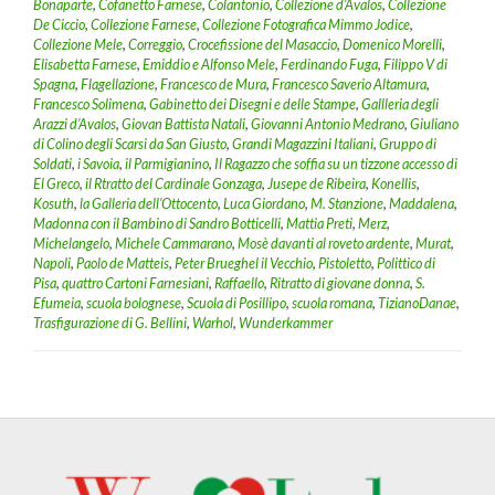
Bonaparte
,
Cofanetto Farnese
,
Colantonio
,
Collezione d’Avalos
,
Collezione
De Ciccio
,
Collezione Farnese
,
Collezione Fotografica Mimmo Jodice
,
Collezione Mele
,
Correggio
,
Crocefissione del Masaccio
,
Domenico Morelli
,
Elisabetta Farnese
,
Emiddio e Alfonso Mele
,
Ferdinando Fuga
,
Filippo V di
Spagna
,
Flagellazione
,
Francesco de Mura
,
Francesco Saverio Altamura
,
Francesco Solimena
,
Gabinetto dei Disegni e delle Stampe
,
Gallleria degli
Arazzi d’Avalos
,
Giovan Battista Natali
,
Giovanni Antonio Medrano
,
Giuliano
di Colino degli Scarsi da San Giusto
,
Grandi Magazzini Italiani
,
Gruppo di
Soldati
,
i Savoia
,
il Parmigianino
,
Il Ragazzo che soffia su un tizzone accesso di
El Greco
,
il Rtratto del Cardinale Gonzaga
,
Jusepe de Ribeira
,
Konellis
,
Kosuth
,
la Galleria dell’Ottocento
,
Luca Giordano
,
M. Stanzione
,
Maddalena
,
Madonna con il Bambino di Sandro Botticelli
,
Mattia Preti
,
Merz
,
Michelangelo
,
Michele Cammarano
,
Mosè davanti al roveto ardente
,
Murat
,
Napoli
,
Paolo de Matteis
,
Peter Brueghel il Vecchio
,
Pistoletto
,
Polittico di
Pisa
,
quattro Cartoni Farnesiani
,
Raffaello
,
Ritratto di giovane donna
,
S.
Efumeia
,
scuola bolognese
,
Scuola di Posillipo
,
scuola romana
,
TizianoDanae
,
Trasfigurazione di G. Bellini
,
Warhol
,
Wunderkammer