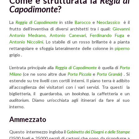
Come è strutturata la
Regia di
Capodimonte
?
La
Reggia di Capodimonte
in stile
Barocco
e
Neoclassico
è il
frutto dell’inventiva di diversi architetti tra i quali:
Giovanni
Antonio Medrano
,
Antonio Canevari
,
Ferdinando Fuga
e
Antonio Niccolini
. Lo stabile di un rosso brillante è a pianta
rettangolare e sfoggia lateralmente delle colonne in
piperno
grigio .
L’entrata principale alla
Reggia di Capodimonte
è quella di
Porta
Milano
(ce ne sono altre due
Porta Piccola
e
Porta Grande
) . Si
estende su tre livelli con cortili interni. Il piano terra è adibito
all’accoglienza dei visitatori con i vari servizi. Tra questi la
biglietteria, il guardaroba, un
bookshop
, la caffetteria e un
auditorium
. Diamo un’occhiata agli itinerari da fare al suo
interno.
Ammezzato
Questo intermezzo ingloba il
Gabinetto dei Disegni e delle Stampe
(2500 fogli e 25000 pezzi) di cartoni che sono da ricondurre a