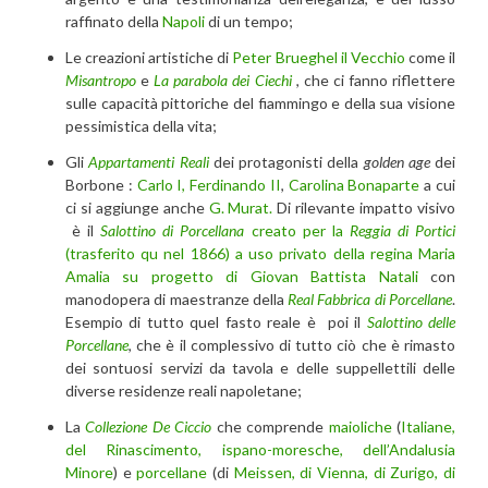
raffinato della
Napoli
di un tempo;
Le creazioni artistiche di
Peter Brueghel il Vecchio
come il
Misantropo
e
La parabola dei Ciechi
, che ci fanno riflettere
sulle capacità pittoriche del fiammingo e della sua visione
pessimistica della vita;
Gli
Appartamenti Reali
dei protagonisti della
golden age
dei
Borbone :
Carlo I,
Ferdinando II
,
Carolina Bonaparte
a cui
ci si aggiunge anche
G. Murat.
Di rilevante impatto visivo
è il
Salottino di Porcellana
creato per la
Reggia di Portici
(trasferito qu nel 1866) a uso privato della regina Maria
Amalia su progetto di Giovan Battista Natali
con
manodopera di maestranze della
Real Fabbrica di Porcellane
.
Esempio di tutto quel fasto reale è poi il
Salottino
delle
Porcellane
, che è il complessivo di tutto ciò che è rimasto
dei sontuosi servizi da tavola e delle suppellettili delle
diverse residenze reali napoletane;
La
Collezione De Ciccio
che comprende
maioliche
(
Italiane,
del Rinascimento, ispano-moresche, dell’Andalusia
Minore
) e
porcellane
(di
Meissen, di Vienna, di Zurigo, di