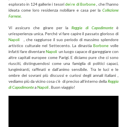
esplorato in 124 gallerie i tesori
dei re di Borbone
, che l’hanno
ideata come loro residenza nobiliare e casa per la
Collezione
Farnese
.
Vi assicuro che girare per la
Reggia di Capodimonte
è
un’esperienza unica. Perché vi fare capire il passato glorioso di
Napoli
, che raggiunse il suo periodo di massimo splendore
artistico culturale nel Settecento. La dinastia
Borbone
volle
infatti fare diventare
Napoli
un luogo capace di gareggiare con
altre capitali europee come Parigi. E diciamo pure che ci sono
riusciti, distinguendosi come una famiglia di politici capaci,
lungimiranti, raffinati e dall’animo sensibile. Tra le luci e le
ombre dei sovrani più discussi e curiosi degli annali italiani ,
vediamo più da vicino cosa c’è di preciso all’interno della
Reggia
di Capodimonte
a
Napoli
. Buon viaggio!