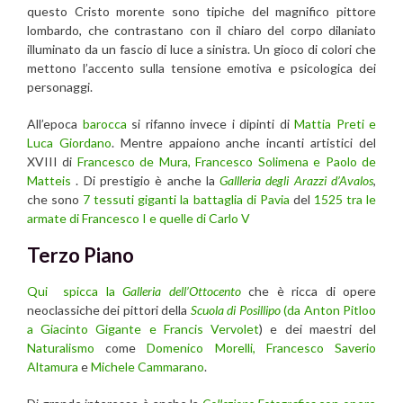
questo Cristo morente sono tipiche del magnifico pittore
lombardo, che contrastano con il chiaro del corpo dilaniato
illuminato da un fascio di luce a sinistra. Un gioco di colori che
mettono l’accento sulla tensione emotiva e psicologica dei
personaggi.
All’epoca
barocca
si rifanno invece i dipinti di
Mattia Preti e
Luca Giordano
. Mentre appaiono anche incanti artistici del
XVIII di
Francesco de Mura, Francesco Solimena e Paolo de
Matteis
. Di prestigio è anche la
Gallleria degli Arazzi d’Avalos
,
che sono
7 tessuti giganti la battaglia di Pavia
del
1525 tra le
armate di Francesco I e quelle di Carlo V
Terzo Piano
Qui spicca la
Galleria dell’Ottocento
che è ricca di opere
neoclassiche dei pittori della
Scuola di Posillipo
(da Anton Pitloo
a Giacinto Gigante e Francis Vervolet
) e dei maestri del
Naturalismo
come
Domenico Morelli,
Francesco Saverio
Altamura
e
Michele Cammarano
.