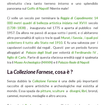
oltretutto c’era tanto terreno intorno e uno splendido
panorama sul
Golfo di Napoli
! Niente male!
Ci volle un secolo per terminare la
Reggia di Capodimonte
:
14
000 metri quadri di bellezza artistica iniziata nel XVIII
secolo
(
1738
–
1838
) , inaugurata nel 1775 e aperta al pubblico nel
1957. Da allora ne passò di acqua sotto i ponti, e ci abitarono
altre personalità di spicco tra le quali
Murat, i Savoia , i quali poi
cedettero il tutto allo Stato nel 1910
. E fu una salvezza per i
capolavori custoditi dai regali . Questi per un periodo furono
alloggiati al
Palazzo degli Studi
per volontà
di Ferdinando IV ,
figlio di Carlo
. Parte di questa sfarzosa eredità oggi è spalmata
tra il
Museo Archeologico
(
MANN
) e il
Palazzo Reale
di Napoli
La
Collezione Farnese,
cosa è ?
Senza dubbio la
Collezione Farnese
è una delle più importanti
raccolte di opere artistiche e archeologiche mai esistita al
mondo. Essa spazia da
pitture
,
sculture
a
disegni
,
libri
, bronzi,
cammei, monete, medaglie e altro ancora.