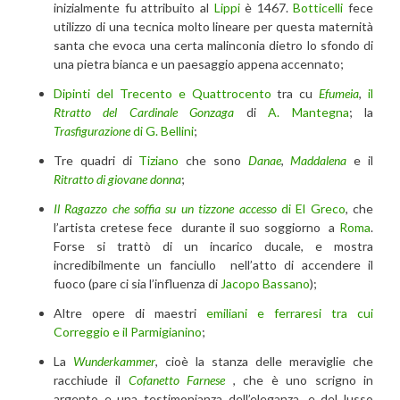
inizialmente fu attribuito al
Lippi
è 1467.
Botticelli
fece
utilizzo di una tecnica molto lineare per questa maternità
santa che evoca una certa malinconia dietro lo sfondo di
una pietra bianca e un paesaggio appena accennato;
Dipinti del Trecento e Quattrocento
tra cu
Efumeia
,
il
Rtratto del Cardinale Gonzaga
di
A. Mantegna
; la
Trasfigurazione
di G. Bellini
;
Tre quadri di
Tiziano
che sono
Danae
,
Maddalena
e il
Ritratto di giovane donna
;
Il Ragazzo che soffia su un tizzone accesso
di El Greco
, che
l’artista cretese fece durante il suo soggiorno a
Roma
.
Forse si trattò di un incarico ducale, e mostra
incredibilmente un fanciullo nell’atto di accendere il
fuoco (pare ci sia l’influenza di
Jacopo Bassano
);
Altre opere di maestri
emiliani e ferraresi tra cui
Correggio e il Parmigianino
;
La
Wunderkammer
, cioè la stanza delle meraviglie che
racchiude il
Cofanetto Farnese
, che è uno scrigno in
argento e una testimonianza dell’eleganza, e del lusso