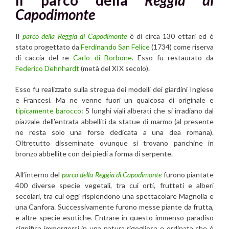
Capodimonte
Il
parco della Reggia di Capodimonte
è di circa 130 ettari ed è
stato progettato da
Ferdinando San Felice
(1734) come riserva
di caccia del re
Carlo di Borbone
. Esso fu restaurato da
Federico Dehnhardt
(metà del XIX secolo).
Esso fu realizzato sulla stregua dei modelli dei giardini Inglese
e Francesi. Ma ne venne fuori un qualcosa di originale e
tipicamente barocco
: 5 lunghi viali alberati che si irradiano dal
piazzale dell’entrata abbelliti da statue di marmo (al presente
ne resta solo una forse dedicata a una dea romana).
Oltretutto disseminate ovunque si trovano panchine in
bronzo abbellite con dei piedi a forma di serpente.
All’interno del
parco della Reggia di Capodimonte
furono piantate
400 diverse specie vegetali, tra cui orti, frutteti e alberi
secolari, tra cui oggi risplendono una spettacolare Magnolia e
una Canfora. Successivamente furono messe piante da frutta,
e altre specie esotiche. Entrare in questo immenso paradiso
significa immergersi in una natura rigogliosa e ordinata che è