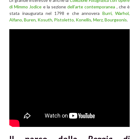
Di grande interesse è anche la
Collezione Fotografica
con opere
di Mimmo Jodice
e la sezione
dell’arte contemporanea
, che è
stata inaugurata nel 1798 e che annovera
Burri, Warhol,
Alfano, Buren, Kosuth, Pistoletto, Konellis, Merz, Bourgeonis
.
Il parco della
Reggia di