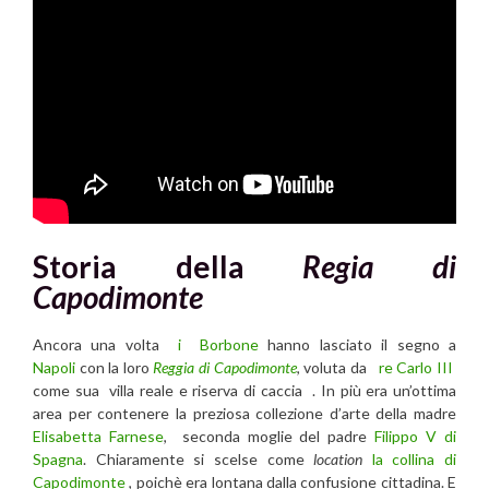
Storia della
Regia di
Capodimonte
Ancora una volta
i Borbone
hanno lasciato il segno a
Napoli
con la loro
Reggia di Capodimonte
, voluta da
re Carlo III
come sua villa reale e riserva di caccia . In più era un’ottima
area per contenere la preziosa collezione d’arte della madre
Elisabetta Farnese
, seconda moglie del padre
Filippo V di
Spagna
. Chiaramente si scelse come
location
la collina di
Capodimonte
, poichè era lontana dalla confusione cittadina. E