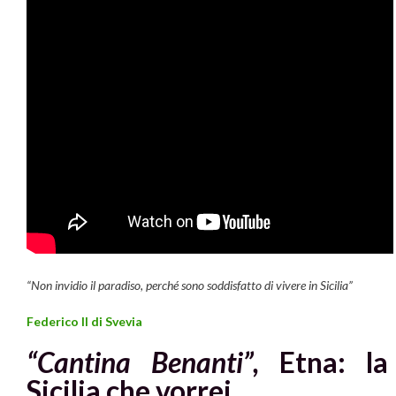
“Non invidio il paradiso, perché sono soddisfatto di vivere in Sicilia”
Federico II di Svevia
“Cantina Benanti”,
Etna: la
Sicilia che vorrei