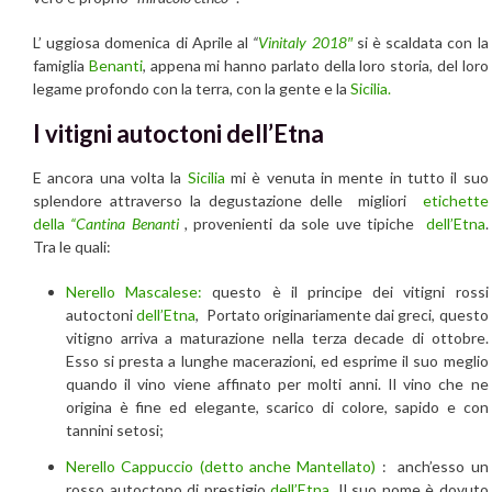
L’ uggiosa domenica di Aprile al
“
Vinitaly 2018″
si è scaldata con la
famiglia
Benanti
, appena mi hanno parlato della loro storia, del loro
legame profondo con la terra, con la gente e la
Sicilia.
I vitigni autoctoni dell’Etna
E ancora una volta la
Sicilia
mi è venuta in mente in tutto il suo
splendore attraverso la degustazione delle migliori
etichette
della
“Cantina Benanti
,
provenienti da sole uve tipiche
dell’Etna
.
Tra le quali:
Nerello Mascalese:
questo è il principe dei vitigni rossi
autoctoni
dell’Etna
, Portato originariamente dai greci, questo
vitigno arriva a maturazione nella terza decade di ottobre.
Esso si presta a lunghe macerazioni, ed esprime il suo meglio
quando il vino viene affinato per molti anni. Il vino che ne
origina è fine ed elegante, scarico di colore, sapido e con
tannini setosi;
Nerello Cappuccio (detto anche Mantellato)
: anch’esso un
rosso autoctono di prestigio
dell’Etna
. Il suo nome è dovuto