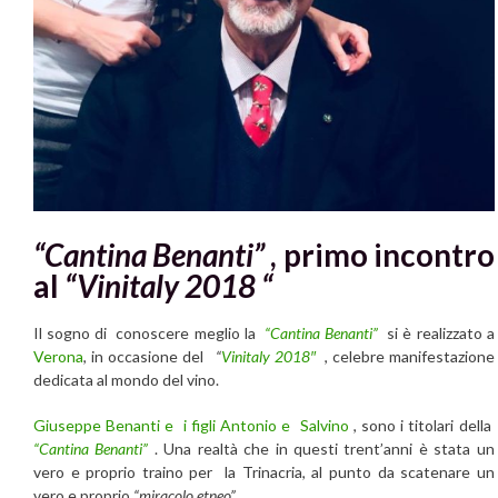
“Cantina Benanti”
, primo incontro
al
“Vinitaly 2018 “
Il sogno di conoscere meglio la
“Cantina Benanti”
si è realizzato a
Verona
, in occasione del
“
Vinitaly 2018″
, celebre manifestazione
dedicata al mondo del vino.
Giuseppe Benanti e i figli Antonio e Salvino
, sono i titolari della
“Cantina Benanti”
. Una realtà che in questi trent’anni è stata un
vero e proprio traino per la Trinacria, al punto da scatenare un
vero e proprio
“miracolo etneo”
.