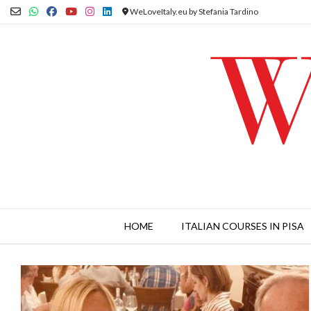
Skip
WeLoveItaly.eu by Stefania Tardino
to
content
HOME
ITALIAN COURSES IN PISA