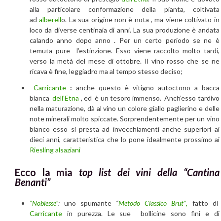
alla particolare conformazione della pianta, coltivata
ad
alberell
o. La sua origine non è nota , ma viene coltivato in
loco da diverse centinaia di anni. La sua produzione è andata
calando anno dopo anno . Per un certo periodo se ne è
temuta pure l’estinzione. Esso viene raccolto molto tardi,
verso la metà del mese di ottobre. Il vino rosso che se ne
ricava è fine, leggiadro ma al tempo stesso deciso;
Carricante
:
anche questo è vitigno autoctono a bacca
bianca
dell’Etna
, ed è un tesoro immenso. Anch’esso tardivo
nella maturazione, dà al vino un colore giallo paglierino e delle
note minerali molto spiccate. Sorprendentemente per un vino
bianco esso si presta ad invecchiamenti anche superiori ai
dieci anni, caratteristica che lo pone idealmente prossimo ai
Riesling alsaziani
Ecco la mia
top list dei vini della “Cantina
Benanti”
“Noblesse”
:
uno spumante
“
Metodo Classico Brut”
,
fatto di
Carricante
in purezza. Le sue bollicine sono fini e di