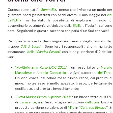
Curiosa come tutti i
Sommelier
, penso che il vino sia un modo per
guardare posti già battutti con occhi diversi. Il mio viaggio nei
vini
dell’Etna
mi ha dato la possibilità di esplorare meglio lo
straordinario patrimonio vitivinicolo della
Sicilia
, l’isola in cui sono
nata. Seguitemi in questo racconto che parla di un Sud che vale!
Per questa scoperta devo ringraziare i miei colleghi toscani del
gruppo
“
AIS di Lucca”
.
Sono loro i responsabili , che mi ha fatto
innamorare
della
“Cantina Benanti”
con la degustazione di 2 dei lori
vini:
“Rovittello Etna Rosso DOC 2011”
: un rosso fatto di
Nerello
Mascalese
e
Nerello Cappuccio
, vitigni autoctoni
dell’Etna
.
Un vino vivace, dal colore rosso rubino carico, dai profumi di
more. Inoltre esso è molto speziato, fresco, perfettamente
equilibrato, e si presta a invecchiamento;
“Pietra Marina Bianco Superiore 2011
”
: un bianco fatto di 100%
di
Carricante,
anch’esso vitigno autoctono
dell’Etna.
Esso è
prodotto da vigne selezionate di
Milo
in
“Contrada Rinazzo’
“.
Si
tratta di un raro esempio di vino bianco da invecchiamento . Il