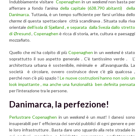
Indubbiamente visitare
Copenaghen
in un
weekend
non basta per
afferrare a fondo l’anima
della capitale (638.790 abitanti) della
Danimarca
. Tuttavia, è un tempo sufficiente per farsi un’idea dello
charme
di questa spettacolare città scandinava . Situata sulla riva
orientale
dell’isola di Sjælland , e separata dalla Svezia dallo stretto
di Øresund
,
Copenaghen
è ricca di storia, arte, cultura e paesaggi
mozzafiato.
Quello che mi ha colpito di più
Copenaghen
in un
weekend
è stato
soprattutto il suo aspetto generale . C’è tantissimo verde . L’
architettura urbana è sostenibile, minimale e all’avanguardia. La
società è circolare, ovvero costruisce dove c’è già qualcosa ,
perché non c’è più spazio !
Le nuove costruzioni hanno non solo un
look impattante , ma anche una funzionalità ben definita pensata
per l’interazione tra le persone.
Danimarca, la perfezione!
Perlustrare Copenaghen
in un
weekend
è un
must
! I danesi sono
insuperabili per l’ efficienza dei servizi pubblici di ogni genere e per
le loro infrastrutture . Basta dare uno sguardo alla rete stradale in