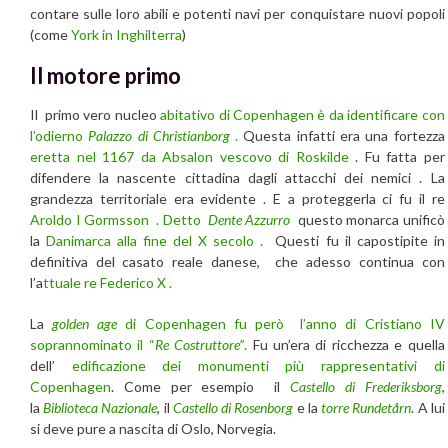
contare sulle loro abili e potenti navi per conquistare nuovi popoli
(come
York in Inghilterra
)
Il motore primo
Il primo vero nucleo
abitativo di Copenhagen è da identificare con
l’odierno
Palazzo di Christianborg
.
Questa infatti era una fortezza
eretta nel 1167 da Absalon vescovo di Roskilde
. Fu fatta per
difendere la nascente cittadina dagli attacchi dei nemici . La
grandezza territoriale era evidente . E a proteggerla ci fu il re
Aroldo I Gormsson .
Detto
Dente Azzurro
questo monarca unificò
la
Danimarca alla fine del X secolo .
Questi fu il capostipite in
definitiva del casato reale danese, che adesso continua con
l’a
ttuale re Federico X .
La
golden age
di Copenhagen fu però l’anno di Cristiano IV
soprannominato il “
Re Costruttore”
.
Fu un’era di ricchezza e quella
dell’
edificazione dei monumenti più rappresentativi di
Copenhagen
. Come per esempio il
Castello di Frederiksborg
,
la
Biblioteca Nazionale
, il
Castello di Rosenborg
e la
torre Rundetårn
. A lui
si deve pure a nascita di Oslo, Norvegia.