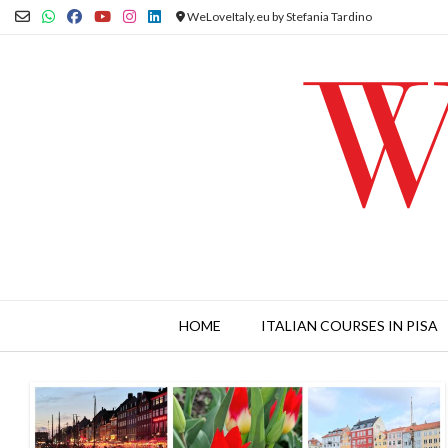
Skip
WeLoveItaly.eu by Stefania Tardino
to
content
HOME
ITALIAN COURSES IN PISA