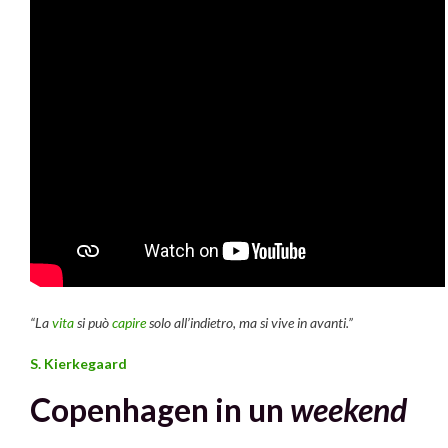
“La
vita
si può
capire
solo all’indietro, ma si vive in avanti.”
S. Kierkegaard
Copenhagen in un
weekend