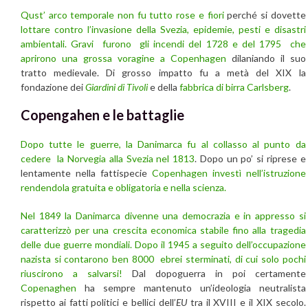
Qust’ arco temporale non fu tutto rose e fiori
perché si dovette
lottare contro l’invasione della Svezia, epidemie, pesti e disastri
ambientali.
Gravi furono gli incendi del 1728 e del 1795 che
aprirono una grossa voragine a Copenhagen
dilaniando il suo
tratto medievale. Di grosso impatto fu a metà del XIX la
fondazione dei
Giardini di Tivoli
e della
fabbrica di birra Carlsberg
.
Copengahen e le battaglie
Dopo tutte le guerre, la Danimarca fu al collasso al punto da
cedere la Norvegia alla Svezia nel 1813
. Dopo un po’ si riprese e
lentamente nella fattispecie
Copenhagen investì nell’istruzione
rendendola gratuita e obligatoria e nella scienza.
Nel 1849 la Danimarca divenne una democrazia e in appresso si
caratterizzò per una crescita economica stabile fino alla tragedia
delle due guerre mondiali.
Dopo il 1945 a seguito dell’occupazione
nazista si contarono ben 8000 ebrei sterminati, di cui solo pochi
riuscirono a salvarsi!
Dal dopoguerra in poi certamente
Copenaghen
ha sempre mantenuto un’ideologia neutralista
rispetto ai fatti politici e bellici dell’
EU
tra il XVIII e il XIX secolo.