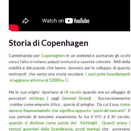
Storia di Copenhagen
Camminando per
Copenaghen
in un
weekend
e puntando gli occhi
verso l’alto si notano palazzi sontuosi e casette colorate . Nidi della
nobiltà e del popolo che hanno lavorato per lo sviluppo di questa
metropoli che vanta una storia secolare.
I suoi primi insediamenti
si aggirano attorno al 12000 a. C
.
Ma le sue origini riportano al I
X secolo
quando era un villaggio di
pescatori
vichingo
( oggi
Gammel Strand
) . Successivamente
crebbe come emporio ittico , specie di aringhe. Da cui il suo
nome
danese
Køpmannæhafn
, che significa appunto “
porto dei mercanti”
.
Il
suo periodo di massima espansione fu tra il VIII e il XI secolo
,
quando si distinse come patria dei Vichinghi . Questi erano i
temuti guerrieri della Scandinavia, prodi marinai
che potevano