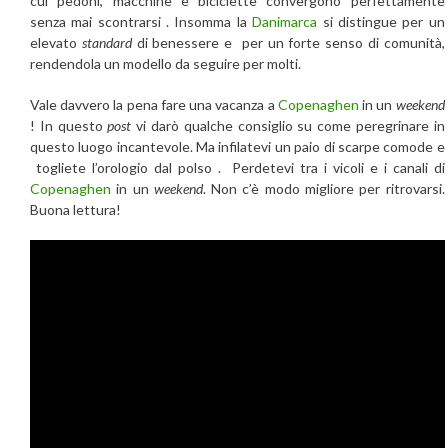
cui pedoni, macchine e biciclette convergono perfettamente
senza mai scontrarsi . Insomma la
Danimarca
si distingue per un
elevato
standard
di benessere e per un forte senso di comunità,
rendendola un modello da seguire per molti.
Vale davvero la pena fare una vacanza a
Copenaghen
in un
weekend
! In questo
post
vi darò qualche consiglio su come peregrinare in
questo luogo incantevole. Ma infilatevi un paio di scarpe comode e
togliete l’orologio dal polso . Perdetevi tra i vicoli e i canali di
Copenaghen
in un
weekend
. Non c’è modo migliore per ritrovarsi.
Buona lettura!