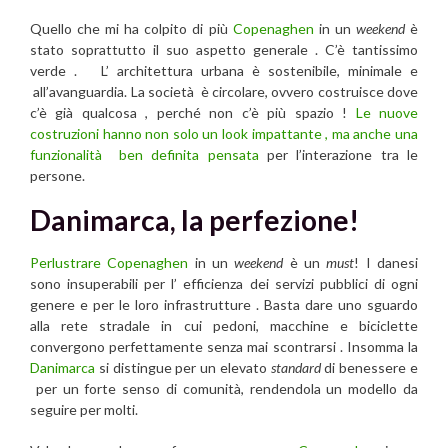
Quello che mi ha colpito di più
Copenaghen
in un
weekend
è
stato soprattutto il suo aspetto generale . C’è tantissimo
verde . L’ architettura urbana è sostenibile, minimale e
all’avanguardia. La società è circolare, ovvero costruisce dove
c’è già qualcosa , perché non c’è più spazio !
Le nuove
costruzioni hanno non solo un look impattante , ma anche una
funzionalità ben definita pensata
per l’interazione tra le
persone.
Danimarca, la perfezione!
Perlustrare Copenaghen
in un
weekend
è un
must
! I danesi
sono insuperabili per l’ efficienza dei servizi pubblici di ogni
genere e per le loro infrastrutture . Basta dare uno sguardo
alla rete stradale in cui pedoni, macchine e biciclette
convergono perfettamente senza mai scontrarsi . Insomma la
Danimarca
si distingue per un elevato
standard
di benessere e
per un forte senso di comunità, rendendola un modello da
seguire per molti.