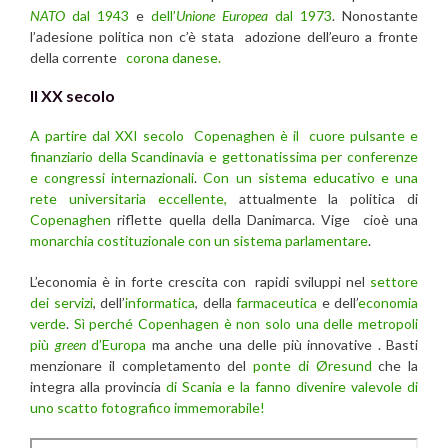
NATO
dal 1943
e
dell’
Unione Europea
dal 1973
. Nonostante
l’adesione politica non c’è stata adozione dell’euro a fronte
della corrente
corona danese.
Il XX secolo
A partire dal XXI secolo Copenaghen è il cuore pulsante e
finanziario della Scandinavia e gettonatissima per conferenze
e congressi internazionali
.
Con un sistema educativo e una
rete universitaria eccellente,
attualmente la politica di
Copenaghen
riflette quella della Danimarca. Vige cioè una
monarchia costituzionale con un sistema parlamentare
.
L’economia è in forte crescita con rapidi sviluppi nel
settore
dei servizi
, dell’
informatica
, della
farmaceutica
e dell’
economia
verde
.
Sì perché Copenhagen è non solo una delle metropoli
più
green
d’Europa
ma anche una delle più innovative . Basti
menzionare il completamento del
ponte di Øresund
che la
integra alla provincia
di Scania e la fanno divenire valevole di
uno scatto fotografico immemorabile!