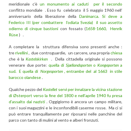
meridionale c’è
un monumento ai caduti per il secondo
conflitto mondiale . Esso fu celebrato il 5 maggio 1960 nell’
anniversario della liberazione della
Danimarca. Si deve a
Federico III (per combattere l’odiata Svezia) il suo assetto
odierno di cinque bastioni
con fossato (
1658-1660, Henrik
Rüse
) .
A completare la struttura difensiva sono presenti anche :
tre
rivellini
, due controguardie, un carcere, una propria
chiesa
che è la
Kastelskirken
. Della cittadella originale si possono
venerare due porte:
quella di
Sjællandsporten
o
Kongeporten
a
sud. E quella di
Norgesporten
, entrambe del al 1663 in stile
barocco olandese
.
Qualche pezzo del
Kastellet
servì per innalzare la vicina stazione
di Østerport verso la fine del 1800 e nell’aprile 1940 fu presa
d’assalto dai nazisti
. Oggigiorno è ancora un campo militare,
con i suoi magazzini e le inconfondibili caserme rosse. Ma ci si
può entrare tranquillamente per riposarsi nelle panchine del
parco con tanto di mulini al vento e alberi fronzuti.