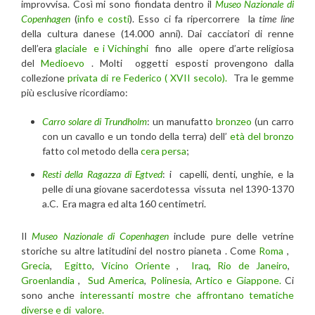
improvvisa. Così mi sono fiondata dentro il
Museo Nazionale di
Copenhagen
(
info e costi
). Esso ci fa ripercorrere la
time line
della cultura danese (14.000 anni). Dai cacciatori di renne
dell’era
glaciale
e i Vichinghi
fino alle opere d’arte religiosa
del
Medioevo
. Molti oggetti esposti provengono dalla
collezione
privata di re Federico ( XVII secolo).
Tra le gemme
più esclusive ricordiamo:
Carro solare di Trundholm
: un manufatto
bronzeo
(un carro
con un cavallo e un tondo della terra) dell’
età del bronzo
fatto col metodo della
cera persa
;
Resti della Ragazza di Egtved
: i capelli, denti, unghie, e la
pelle di una giovane sacerdotessa vissuta nel 1390-1370
a.C. Era magra ed alta 160 centimetri.
Il
Museo Nazionale di Copenhagen
include pure delle vetrine
storiche su altre latitudini del nostro pianeta . Come
Roma
,
Grecia
,
Egitto
,
Vicino Oriente
,
Iraq
,
Rio de Janeiro
,
Groenlandia
,
Sud America
,
Polinesia, Artico e Giappone.
Ci
sono anche
interessanti mostre che affrontano tematiche
diverse e di valore.