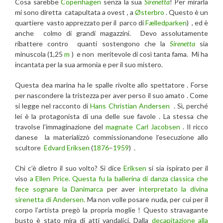
Cosa sarebbe
Copenhagen
senza la sua
Sirenetta
! Per mirarla
mi sono diretta catapultata a ovest , a
Østerbro
. Questo è un
quartiere vasto apprezzato per il parco di
Fælledparken
) , ed è
anche colmo di grandi magazzini. Devo assolutamente
ribattere contro quanti sostengono che la
Sirenetta
sia
minuscola (1,25
m
) e non meritevole di così tanta fama. Mi ha
incantata per la sua armonia e per il suo mistero.
Questa dea marina ha le spalle rivolte allo spettatore . Forse
per nascondere la tristezza per aver perso il suo amato . Come
si legge nel racconto di
Hans Christian Andersen
. Sì, perché
lei è la protagonista di una delle sue favole . La stessa che
travolse l’immaginazione del
magnate Carl Jacobsen
. Il ricco
danese la materializzò commissionandone l’esecuzione allo
scultore
Edvard Eriksen
(
1876
–
1959
) .
Chi c’è dietro il suo volto? Si dice
Eriksen
si sia ispirato per il
viso
a Ellen Price. Questa fu la ballerina di danza classica che
fece sognare la Danimarca
per aver
interpretato la divina
sirenetta di Andersen.
Ma non volle posare nuda, per cui per il
corpo l’artista pregò la propria moglie ! Questo stravagante
busto è stato mira di atti vandalici. Dalla
decapitazione alla