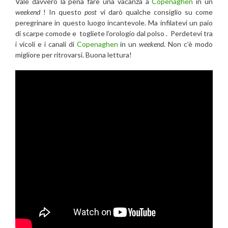
Vale davvero la pena fare una vacanza a
Copenaghen
in un
weekend
! In questo
post
vi darò qualche consiglio su come
peregrinare in questo luogo incantevole. Ma infilatevi un paio
di scarpe comode e togliete l’orologio dal polso . Perdetevi tra
i vicoli e i canali di
Copenaghen
in un
weekend
. Non c’è modo
migliore per ritrovarsi. Buona lettura!