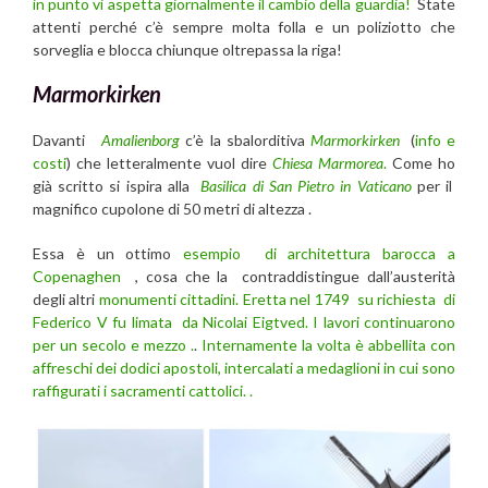
in punto vi aspetta giornalmente il cambio della guardia!
State
attenti perché c’è sempre molta folla e un poliziotto che
sorveglia e blocca chiunque oltrepassa la riga!
Marmorkirken
Davanti
Amalienborg
c’è la sbalorditiva
Marmorkirken
(
info e
costi
) che letteralmente vuol dire
Chiesa Marmorea
.
Come ho
già scritto si ispira alla
Basilica di San Pietro in Vaticano
per il
magnifico cupolone di 50 metri di altezza .
Essa è un ottimo
esempio di architettura barocca a
Copenaghen
, cosa che la contraddistingue dall’austerità
degli altri
monumenti cittadini.
Eretta nel 1749 su richiesta di
Federico V fu limata da Nicolai Eigtved. I lavori continuarono
per un secolo e mezzo .
.
Internamente la volta è abbellita con
affreschi dei dodici apostoli, intercalati a medaglioni in cui sono
raffigurati i sacramenti cattolici. .