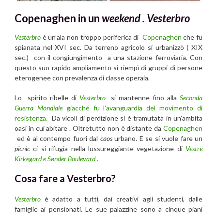
Copenaghen in un
weekend .
Vesterbro
Vesterbro
è un’ala non troppo periferica di
Copenaghen
che fu
spianata nel XVI sec. Da terreno agricolo si urbanizzò ( XIX
sec.) con il congiungimento a una stazione ferroviaria. Con
questo suo rapido ampliamento si riempì di gruppi di persone
eterogenee con prevalenza di classe operaia.
Lo spirito ribelle di
Vesterbro
si mantenne fino alla
Seconda
Guerra Mondiale
giacché fu l’avanguardia del movimento di
resistenza.
Da vicoli di perdizione si è tramutata in un’ambita
oasi in cui abitare . Oltretutto non è distante da
Copenaghen
ed è al contempo fuori dal
caos
urbano. E se si vuole fare un
picnic
ci si rifugia nella lussureggiante vegetazione di
Vestre
Kirkegard e Sønder Boulevard
.
Cosa fare a Vesterbro?
Vesterbro
è adatto a tutti, dai creativi agli studenti, dalle
famiglie ai pensionati. Le sue palazzine sono a cinque piani