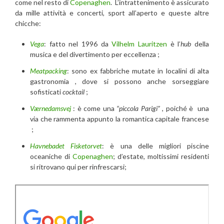
come nel resto di
Copenaghen
. L’intrattenimento è assicurato
da mille attività e concerti, sport all’aperto e queste altre
chicche:
Vega
: fatto nel 1996 da
Vilhelm Lauritzen
è l’
hub
della
musica e del divertimento per eccellenza ;
Meatpacking
: sono ex fabbriche mutate in localini di alta
gastronomia , dove si possono anche sorseggiare
sofisticati
cocktail
;
Værnedamsvej
: è come una
“piccola Parigi”
, poiché è una
via che rammenta appunto la romantica capitale francese
;
Havnebadet Fisketorvet
: è una delle migliori piscine
oceaniche di
Copenaghen
; d’estate, moltissimi residenti
si ritrovano qui per rinfrescarsi;