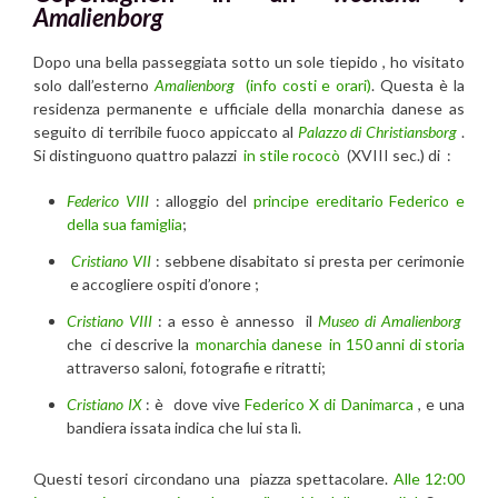
Amalienborg
Dopo una bella passeggiata sotto un sole tiepido , ho visitato
solo dall’esterno
Amalienborg
(info costi e orari)
. Questa è la
residenza permanente e ufficiale della monarchia danese as
seguito di terribile fuoco appiccato al
Palazzo di Christiansborg
.
Si distinguono quattro palazzi
in stile rococò
(XVIII sec.) di :
Federico VIII
: alloggio del
principe ereditario Federico e
della sua famiglia
;
Cristiano VII
: sebbene disabitato si presta per cerimonie
e accogliere ospiti d’onore ;
Cristiano VIII
: a esso è annesso il
Museo di Amalienborg
che ci descrive la
monarchia danese in 150 anni di storia
attraverso saloni, fotografie e ritratti;
Cristiano IX
: è dove vive
Federico X di Danimarca
, e una
bandiera issata indica che lui sta lì.
Questi tesori circondano una piazza spettacolare.
Alle 12:00