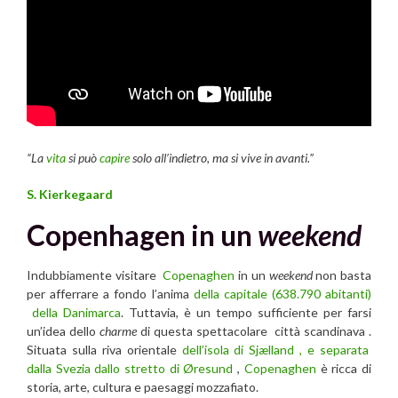
“La
vita
si può
capire
solo all’indietro, ma si vive in avanti.”
S. Kierkegaard
Copenhagen in un
weekend
Indubbiamente visitare
Copenaghen
in un
weekend
non basta
per afferrare a fondo l’anima
della capitale (638.790 abitanti)
della Danimarca
. Tuttavia, è un tempo sufficiente per farsi
un’idea dello
charme
di questa spettacolare città scandinava .
Situata sulla riva orientale
dell’isola di Sjælland , e separata
dalla Svezia dallo stretto di Øresund
,
Copenaghen
è ricca di
storia, arte, cultura e paesaggi mozzafiato.