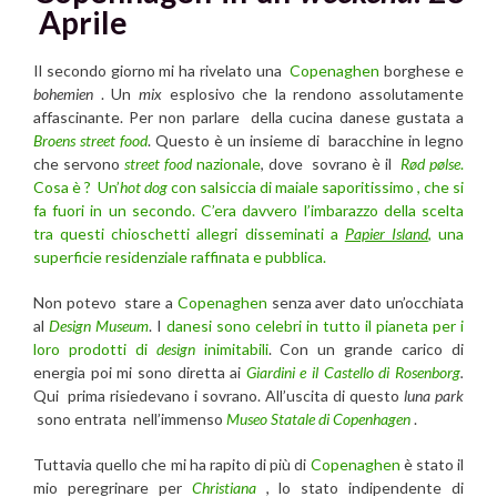
Aprile
Il secondo giorno mi ha rivelato una
Copenaghen
borghese e
bohemien
. Un
mix
esplosivo che la rendono assolutamente
affascinante. Per non parlare della cucina danese gustata a
Broens street food
. Questo è un insieme di baracchine in legno
che servono
street food
nazionale
, dove sovrano è il
Rød pølse
.
Cosa è ? Un’
hot dog
con salsiccia di maiale saporitissimo , che si
fa fuori in un secondo. C’era davvero l’imbarazzo della scelta
tra questi chioschetti allegri disseminati a
Papier Island
, una
superficie residenziale raffinata e pubblica.
Non potevo stare a
Copenaghen
senza aver dato un’occhiata
al
Design Museum
. I
danesi sono celebri in tutto il pianeta per i
loro prodotti di
design
inimitabili
. Con un grande carico di
energia poi mi sono diretta ai
Giardini e il Castello di Rosenborg
.
Qui prima risiedevano i sovrano. All’uscita di questo
luna park
sono entrata nell’immenso
Museo Statale di Copenhagen
.
Tuttavia quello che mi ha rapito di più di
Copenaghen
è stato il
mio peregrinare per
Christiana
, lo stato indipendente di