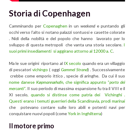
Storia di Copenhagen
Camminando per
Copenaghen
in un
weekend
e puntando gli
occhi verso l’alto si notano palazzi sontuosi e casette colorate
. Nidi della nobiltà e del popolo che hanno lavorato per lo
sviluppo di questa metropoli che vanta una storia secolare.
I
suoi primi insediamenti si aggirano attorno al 12000 a. C
.
Ma le sue origini riportano al I
X secolo
quando era un villaggio
di pescatori
vichingo
( oggi
Gammel Strand
) . Successivamente
crebbe come emporio ittico , specie di aringhe. Da cui il suo
nome danese
Køpmannæhafn
, che significa appunto “
porto dei
mercanti”
.
Il suo periodo di massima espansione fu tra il VIII e il
XI secolo
, quando si distinse come patria dei Vichinghi .
Questi erano i temuti guerrieri della Scandinavia, prodi marinai
che potevano contare sulle loro abili e potenti navi per
conquistare nuovi popoli (come
York in Inghilterra
)
Il motore primo