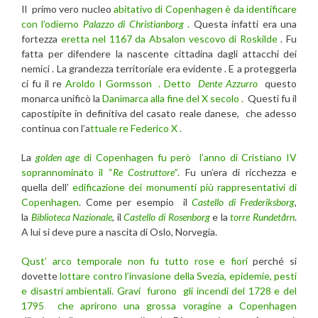
Il primo vero nucleo
abitativo di Copenhagen è da identificare
con l’odierno
Palazzo di Christianborg
.
Questa infatti era una
fortezza
eretta nel 1167 da Absalon vescovo di Roskilde
. Fu
fatta per difendere la nascente cittadina dagli attacchi dei
nemici . La grandezza territoriale era evidente . E a proteggerla
ci fu il re
Aroldo I Gormsson .
Detto
Dente Azzurro
questo
monarca unificò la
Danimarca alla fine del X secolo .
Questi fu il
capostipite in definitiva del casato reale danese, che adesso
continua con l’a
ttuale re Federico X .
La
golden age
di Copenhagen fu però l’anno di Cristiano IV
soprannominato il “
Re Costruttore”
.
Fu un’era di ricchezza e
quella dell’
edificazione dei monumenti più rappresentativi di
Copenhagen
. Come per esempio il
Castello di Frederiksborg
,
la
Biblioteca Nazionale
, il
Castello di Rosenborg
e la
torre Rundetårn
.
A lui si deve pure a nascita di Oslo, Norvegia.
Qust’ arco temporale non fu tutto rose e fiori
perché si
dovette
lottare contro l’invasione della Svezia, epidemie, pesti
e disastri ambientali.
Gravi furono gli incendi del 1728 e del
1795 che aprirono una grossa voragine a Copenhagen