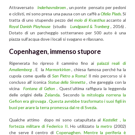
Attraversato
Inderhavnsbroen
, un ponte pensato per pedoni
e ciclisti, mi sono presa una pausa con un caffè a
Ofelia Plads
. Si
tratta di uno stupendo pezzo del
molo di Kvæsthus
accanto al
Royal Danish Playhouse
(studio
Lundgaard & Tranberg
, 2016) .
Dotato di un parcheggio sotterraneo per 500 auto è una
piazza sull’acqua dove i locali si svagano e rilassano.
Copenhagen, immenso stupore
Rigenerata ho ripreso il cammino fino ai
palazzi reali di
Amaliemborg
. E la
Marmorkirken
, chiesa famosa perché ha la
cupola come quella di
San Pietro
a Roma!
Il mio percorso si è
concluso all’ iconica
Statua della Sirenetta
, che gareggia con la
vicina
Fontana di Gefion
. Quest’ultima raffigura la leggenda
delle origini della
Zelanda
. Secondo
la mitologia norrena la
Gefion era girovaga . Questa avrebbe trasformato i suoi figli in
buoi per arare la terra promessa dal re di Svezia
.
Qualche attimo dopo mi sono catapultata al
Kastellet
, la
fortezza militare di Federico II
. Ho utilizzato
la metro
(2002)
che serve il centro di
Copenaghen. Mentre la periferia è