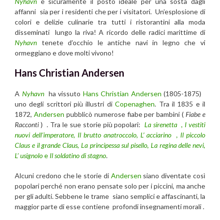
Nyhavn
è sicuramente il posto ideale per una sosta dagli
affanni sia per i residenti che per i visitatori. Un’esplosione di
colori e delizie culinarie tra tutti i ristorantini alla moda
disseminati lungo la riva! A ricordo delle radici marittime di
Nyhavn
tenete d’occhio le antiche navi in ​​legno che vi
ormeggiano e dove molti vivono!
Hans Christian Andersen
A
Nyhavn
ha vissuto
Hans Christian Andersen
(1805-1875)
uno degli scrittori più illustri di
Copenaghen
. Tra il 1835 e il
1872,
Andersen
pubblicò numerose fiabe per bambini (
Fiabe e
Racconti
) . Tra le sue storie più popolari:
La sirenetta
,
I vestiti
nuovi dell’imperatore
,
Il brutto anatroccolo
,
L’ acciarino
,
Il piccolo
Claus e il grande Claus
,
La principessa sul pisello
,
La regina delle nevi
,
L’ usignolo
e
Il soldatino di stagno
.
Alcuni credono che le storie di
Andersen
siano diventate così
popolari perché non erano pensate solo per i piccini, ma anche
per gli adulti. Sebbene le trame siano semplici e affascinanti, la
maggior parte di esse contiene profondi insegnamenti morali .