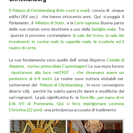
Il
Palazzo di Christiansborg
(
info costi e orari
) consta di cinque
edifici (XV sec.) che hanno ottocento anni. Qui si poggia il
Parlamento
, il
Ministro di Stato
, e la
Corte suprema
. Buona parte
delle sue stanze sono destinate a uso della
famiglia reale
. Tra
queste si possono contemplare:
la sala del trono, la sala dei
ricevimenti, le cucine reali, la cappella reale, le scuderie ed il
teatro di corte.
Le sue fondamenta sono quelle dell’ ormai disperso
Castello di
Absalons
,
nucleo primordiale Copenhagen
! Le sue mura furono
riportarono alla luce nel1907 , che dovevano avere un
perimetro di 6-8 metri
. Le rovine sono tuttora visitabili nei
sotterranei del
Palazzo di Christiansborg
. In esso convergono
diversi stili, perché ha subito parecchi danni e modifiche dai
vari regnanti. La più significativa fu la
Torre Blu
,
per mano di re
Erik VII di Pomerania. Qui ci fece imprigionare Leonora
Christina (22 anni)
una principessa accusata di tradimento