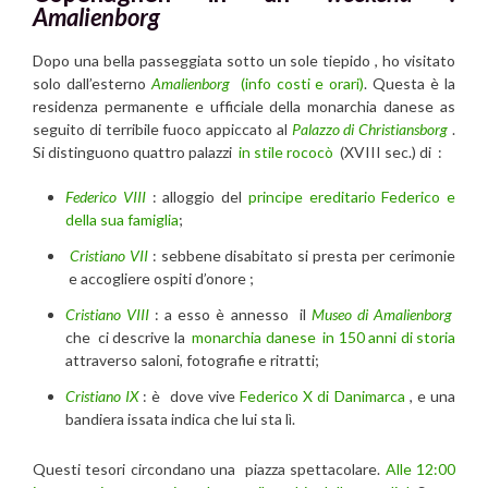
Amalienborg
Dopo una bella passeggiata sotto un sole tiepido , ho visitato
solo dall’esterno
Amalienborg
(info costi e orari)
. Questa è la
residenza permanente e ufficiale della monarchia danese as
seguito di terribile fuoco appiccato al
Palazzo di Christiansborg
.
Si distinguono quattro palazzi
in stile rococò
(XVIII sec.) di :
Federico VIII
: alloggio del
principe ereditario Federico e
della sua famiglia
;
Cristiano VII
: sebbene disabitato si presta per cerimonie
e accogliere ospiti d’onore ;
Cristiano VIII
: a esso è annesso il
Museo di Amalienborg
che ci descrive la
monarchia danese in 150 anni di storia
attraverso saloni, fotografie e ritratti;
Cristiano IX
: è dove vive
Federico X di Danimarca
, e una
bandiera issata indica che lui sta lì.
Questi tesori circondano una piazza spettacolare.
Alle 12:00