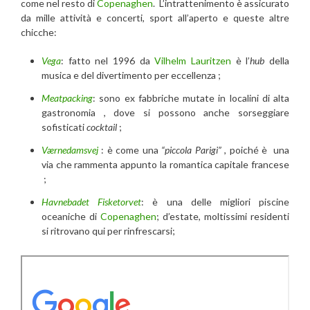
come nel resto di
Copenaghen
. L’intrattenimento è assicurato
da mille attività e concerti, sport all’aperto e queste altre
chicche:
Vega
: fatto nel 1996 da
Vilhelm Lauritzen
è l’
hub
della
musica e del divertimento per eccellenza ;
Meatpacking
: sono ex fabbriche mutate in localini di alta
gastronomia , dove si possono anche sorseggiare
sofisticati
cocktail
;
Værnedamsvej
: è come una
“piccola Parigi”
, poiché è una
via che rammenta appunto la romantica capitale francese
;
Havnebadet Fisketorvet
: è una delle migliori piscine
oceaniche di
Copenaghen
; d’estate, moltissimi residenti
si ritrovano qui per rinfrescarsi;