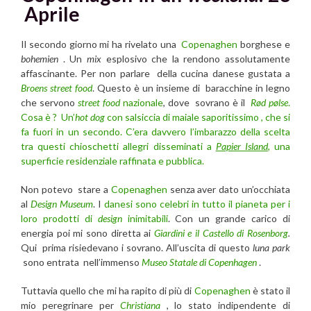
Aprile
Il secondo giorno mi ha rivelato una
Copenaghen
borghese e
bohemien
. Un
mix
esplosivo che la rendono assolutamente
affascinante. Per non parlare della cucina danese gustata a
Broens street food
. Questo è un insieme di baracchine in legno
che servono
street food
nazionale
, dove sovrano è il
Rød pølse
.
Cosa è ? Un’
hot dog
con salsiccia di maiale saporitissimo , che si
fa fuori in un secondo. C’era davvero l’imbarazzo della scelta
tra questi chioschetti allegri disseminati a
Papier Island
, una
superficie residenziale raffinata e pubblica.
Non potevo stare a
Copenaghen
senza aver dato un’occhiata
al
Design Museum
. I
danesi sono celebri in tutto il pianeta per i
loro prodotti di
design
inimitabili
. Con un grande carico di
energia poi mi sono diretta ai
Giardini e il Castello di Rosenborg
.
Qui prima risiedevano i sovrano. All’uscita di questo
luna park
sono entrata nell’immenso
Museo Statale di Copenhagen
.
Tuttavia quello che mi ha rapito di più di
Copenaghen
è stato il
mio peregrinare per
Christiana
, lo stato indipendente di