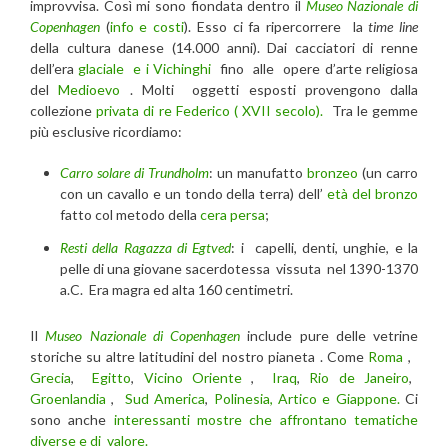
improvvisa. Così mi sono fiondata dentro il
Museo Nazionale di
Copenhagen
(
info e costi
). Esso ci fa ripercorrere la
time line
della cultura danese (14.000 anni). Dai cacciatori di renne
dell’era
glaciale
e i Vichinghi
fino alle opere d’arte religiosa
del
Medioevo
. Molti oggetti esposti provengono dalla
collezione
privata di re Federico ( XVII secolo).
Tra le gemme
più esclusive ricordiamo:
Carro solare di Trundholm
: un manufatto
bronzeo
(un carro
con un cavallo e un tondo della terra) dell’
età del bronzo
fatto col metodo della
cera persa
;
Resti della Ragazza di Egtved
: i capelli, denti, unghie, e la
pelle di una giovane sacerdotessa vissuta nel 1390-1370
a.C. Era magra ed alta 160 centimetri.
Il
Museo Nazionale di Copenhagen
include pure delle vetrine
storiche su altre latitudini del nostro pianeta . Come
Roma
,
Grecia
,
Egitto
,
Vicino Oriente
,
Iraq
,
Rio de Janeiro
,
Groenlandia
,
Sud America
,
Polinesia, Artico e Giappone.
Ci
sono anche
interessanti mostre che affrontano tematiche
diverse e di valore.