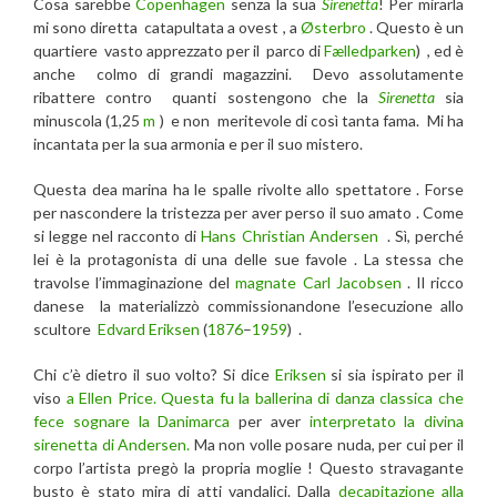
Cosa sarebbe
Copenhagen
senza la sua
Sirenetta
! Per mirarla
mi sono diretta catapultata a ovest , a
Østerbro
. Questo è un
quartiere vasto apprezzato per il parco di
Fælledparken
) , ed è
anche colmo di grandi magazzini. Devo assolutamente
ribattere contro quanti sostengono che la
Sirenetta
sia
minuscola (1,25
m
) e non meritevole di così tanta fama. Mi ha
incantata per la sua armonia e per il suo mistero.
Questa dea marina ha le spalle rivolte allo spettatore . Forse
per nascondere la tristezza per aver perso il suo amato . Come
si legge nel racconto di
Hans Christian Andersen
. Sì, perché
lei è la protagonista di una delle sue favole . La stessa che
travolse l’immaginazione del
magnate Carl Jacobsen
. Il ricco
danese la materializzò commissionandone l’esecuzione allo
scultore
Edvard Eriksen
(
1876
–
1959
) .
Chi c’è dietro il suo volto? Si dice
Eriksen
si sia ispirato per il
viso
a Ellen Price. Questa fu la ballerina di danza classica che
fece sognare la Danimarca
per aver
interpretato la divina
sirenetta di Andersen.
Ma non volle posare nuda, per cui per il
corpo l’artista pregò la propria moglie ! Questo stravagante
busto è stato mira di atti vandalici. Dalla
decapitazione alla