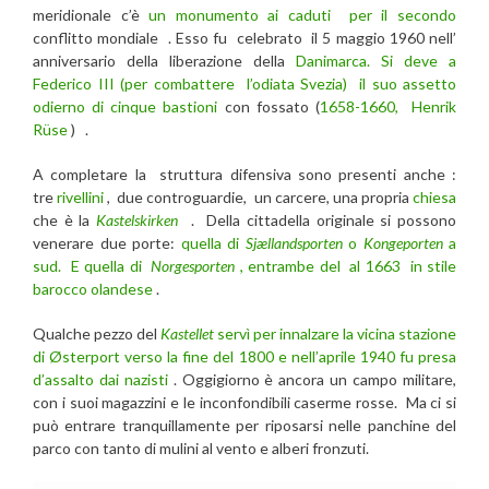
meridionale c’è
un monumento ai caduti per il secondo
conflitto mondiale . Esso fu celebrato il 5 maggio 1960 nell’
anniversario della liberazione della
Danimarca. Si deve a
Federico III (per combattere l’odiata Svezia) il suo assetto
odierno di cinque bastioni
con fossato (
1658-1660, Henrik
Rüse
) .
A completare la struttura difensiva sono presenti anche :
tre
rivellini
, due controguardie, un carcere, una propria
chiesa
che è la
Kastelskirken
. Della cittadella originale si possono
venerare due porte:
quella di
Sjællandsporten
o
Kongeporten
a
sud. E quella di
Norgesporten
, entrambe del al 1663 in stile
barocco olandese
.
Qualche pezzo del
Kastellet
servì per innalzare la vicina stazione
di Østerport verso la fine del 1800 e nell’aprile 1940 fu presa
d’assalto dai nazisti
. Oggigiorno è ancora un campo militare,
con i suoi magazzini e le inconfondibili caserme rosse. Ma ci si
può entrare tranquillamente per riposarsi nelle panchine del
parco con tanto di mulini al vento e alberi fronzuti.