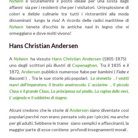
Nyhavn
è sicuramente il posto ideale per una sosta dagli
affanni sia per i residenti che per i visitatori. Un’esplosione di
colori e delizie culinarie tra tutti i ristorantini alla moda
disseminati lungo la riva! A ricordo delle radici marittime di
Nyhavn
tenete d’occhio le antiche navi in ​​legno che vi
ormeggiano e dove molti vivono!
Hans Christian Andersen
A
Nyhavn
ha vissuto
Hans Christian Andersen
(1805-1875)
uno degli scrittori più illustri di
Copenaghen
. Tra il 1835 e il
1872,
Andersen
pubblicò numerose fiabe per bambini (
Fiabe e
Racconti
) . Tra le sue storie più popolari:
La sirenetta
,
I vestiti
nuovi dell’imperatore
,
Il brutto anatroccolo
,
L’ acciarino
,
Il piccolo
Claus e il grande Claus
,
La principessa sul pisello
,
La regina delle nevi
,
L’ usignolo
e
Il soldatino di stagno
.
Alcuni credono che le storie di
Andersen
siano diventate così
popolari perché non erano pensate solo per i piccini, ma anche
per gli adulti. Sebbene le trame siano semplici e affascinanti, la
maggior parte di esse contiene profondi insegnamenti morali .