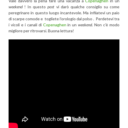
Vale davvero la pena fare una vacanza a
Copenaghen
in un
weekend
! In questo
post
vi darò qualche consiglio su come
peregrinare in questo luogo incantevole. Ma infilatevi un paio
di scarpe comode e togliete l’orologio dal polso . Perdetevi tra
i vicoli e i canali di
Copenaghen
in un
weekend
. Non c’è modo
migliore per ritrovarsi. Buona lettura!