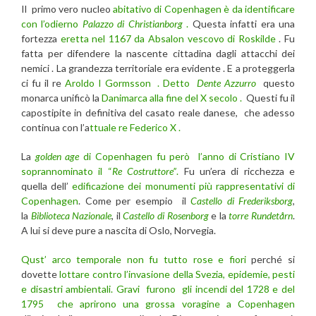
Il primo vero nucleo
abitativo di Copenhagen è da identificare
con l’odierno
Palazzo di Christianborg
.
Questa infatti era una
fortezza
eretta nel 1167 da Absalon vescovo di Roskilde
. Fu
fatta per difendere la nascente cittadina dagli attacchi dei
nemici . La grandezza territoriale era evidente . E a proteggerla
ci fu il re
Aroldo I Gormsson .
Detto
Dente Azzurro
questo
monarca unificò la
Danimarca alla fine del X secolo .
Questi fu il
capostipite in definitiva del casato reale danese, che adesso
continua con l’a
ttuale re Federico X .
La
golden age
di Copenhagen fu però l’anno di Cristiano IV
soprannominato il “
Re Costruttore”
.
Fu un’era di ricchezza e
quella dell’
edificazione dei monumenti più rappresentativi di
Copenhagen
. Come per esempio il
Castello di Frederiksborg
,
la
Biblioteca Nazionale
, il
Castello di Rosenborg
e la
torre Rundetårn
.
A lui si deve pure a nascita di Oslo, Norvegia.
Qust’ arco temporale non fu tutto rose e fiori
perché si
dovette
lottare contro l’invasione della Svezia, epidemie, pesti
e disastri ambientali.
Gravi furono gli incendi del 1728 e del
1795 che aprirono una grossa voragine a Copenhagen