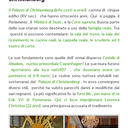
Il
Palazzo di Christiansborg
(
info costi e orari
) consta di cinque
edifici (XV sec.) che hanno ottocento anni. Qui si poggia il
Parlamento
, il
Ministro di Stato
, e la
Corte suprema
. Buona parte
delle sue stanze sono destinate a uso della
famiglia reale
. Tra
queste si possono contemplare:
la sala del trono, la sala dei
ricevimenti, le cucine reali, la cappella reale, le scuderie ed il
teatro di corte.
Le sue fondamenta sono quelle dell’ ormai disperso
Castello di
Absalons
,
nucleo primordiale Copenhagen
! Le sue mura furono
riportarono alla luce nel1907 , che dovevano avere un
perimetro di 6-8 metri
. Le rovine sono tuttora visitabili nei
sotterranei del
Palazzo di Christiansborg
. In esso convergono
diversi stili, perché ha subito parecchi danni e modifiche dai
vari regnanti. La più significativa fu la
Torre Blu
,
per mano di re
Erik VII di Pomerania. Qui ci fece imprigionare Leonora
Christina (22 anni)
una principessa accusata di tradimento