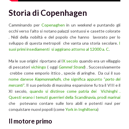
Storia di Copenhagen
Camminando per
Copenaghen
in un
weekend
e puntando gli
occhi verso l’alto si notano palazzi sontuosi e casette colorate
. Nidi della nobiltà e del popolo che hanno lavorato per lo
sviluppo di questa metropoli che vanta una storia secolare.
I
suoi primi insediamenti si aggirano attorno al 12000 a. C
.
Ma le sue origini riportano al I
X secolo
quando era un villaggio
di pescatori
vichingo
( oggi
Gammel Strand
) . Successivamente
crebbe come emporio ittico , specie di aringhe. Da cui il suo
nome danese
Køpmannæhafn
, che significa appunto “
porto dei
mercanti”
.
Il suo periodo di massima espansione fu tra il VIII e il
XI secolo
, quando si distinse come patria dei Vichinghi .
Questi erano i temuti guerrieri della Scandinavia, prodi marinai
che potevano contare sulle loro abili e potenti navi per
conquistare nuovi popoli (come
York in Inghilterra
)
Il motore primo