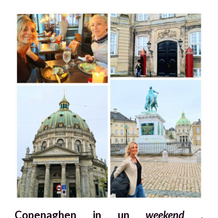
Copenaghen in un
weekend .