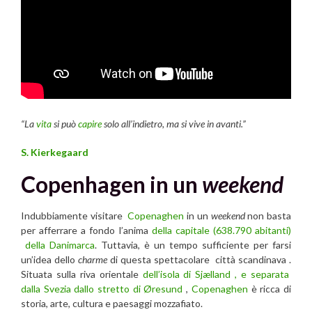
“La
vita
si può
capire
solo all’indietro, ma si vive in avanti.”
S. Kierkegaard
Copenhagen in un
weekend
Indubbiamente visitare
Copenaghen
in un
weekend
non basta
per afferrare a fondo l’anima
della capitale (638.790 abitanti)
della Danimarca
. Tuttavia, è un tempo sufficiente per farsi
un’idea dello
charme
di questa spettacolare città scandinava .
Situata sulla riva orientale
dell’isola di Sjælland , e separata
dalla Svezia dallo stretto di Øresund
,
Copenaghen
è ricca di
storia, arte, cultura e paesaggi mozzafiato.