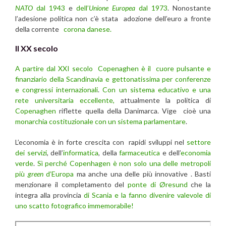
NATO
dal 1943
e
dell’
Unione Europea
dal 1973
. Nonostante
l’adesione politica non c’è stata adozione dell’euro a fronte
della corrente
corona danese.
Il XX secolo
A partire dal XXI secolo Copenaghen è il cuore pulsante e
finanziario della Scandinavia e gettonatissima per conferenze
e congressi internazionali
.
Con un sistema educativo e una
rete universitaria eccellente,
attualmente la politica di
Copenaghen
riflette quella della Danimarca. Vige cioè una
monarchia costituzionale con un sistema parlamentare
.
L’economia è in forte crescita con rapidi sviluppi nel
settore
dei servizi
, dell’
informatica
, della
farmaceutica
e dell’
economia
verde
.
Sì perché Copenhagen è non solo una delle metropoli
più
green
d’Europa
ma anche una delle più innovative . Basti
menzionare il completamento del
ponte di Øresund
che la
integra alla provincia
di Scania e la fanno divenire valevole di
uno scatto fotografico immemorabile!