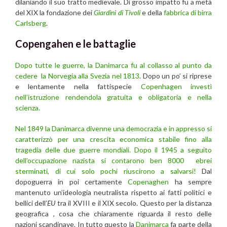
dilaniando il suo tratto medievale. Di grosso impatto fu a metà
del XIX la fondazione dei
Giardini di Tivoli
e della
fabbrica di birra
Carlsberg
.
Copengahen e le battaglie
Dopo tutte le guerre, la Danimarca fu al collasso al punto da
cedere la Norvegia alla Svezia nel 1813
. Dopo un po’ si riprese
e lentamente nella fattispecie
Copenhagen investì
nell’istruzione rendendola gratuita e obligatoria e nella
scienza.
Nel 1849 la Danimarca divenne una democrazia e in appresso si
caratterizzò per una crescita economica stabile fino alla
tragedia delle due guerre mondiali.
Dopo il 1945 a seguito
dell’occupazione nazista si contarono ben 8000 ebrei
sterminati, di cui solo pochi riuscirono a salvarsi!
Dal
dopoguerra in poi certamente
Copenaghen
ha sempre
mantenuto un’ideologia neutralista rispetto ai fatti politici e
bellici dell’
EU
tra il XVIII e il XIX secolo. Questo per la distanza
geografica , cosa che chiaramente riguarda il resto delle
nazioni scandinave. In tutto questo la
Danimarca
fa parte della