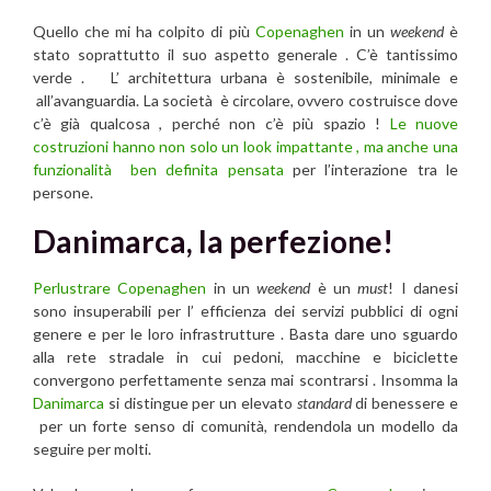
Quello che mi ha colpito di più
Copenaghen
in un
weekend
è
stato soprattutto il suo aspetto generale . C’è tantissimo
verde . L’ architettura urbana è sostenibile, minimale e
all’avanguardia. La società è circolare, ovvero costruisce dove
c’è già qualcosa , perché non c’è più spazio !
Le nuove
costruzioni hanno non solo un look impattante , ma anche una
funzionalità ben definita pensata
per l’interazione tra le
persone.
Danimarca, la perfezione!
Perlustrare Copenaghen
in un
weekend
è un
must
! I danesi
sono insuperabili per l’ efficienza dei servizi pubblici di ogni
genere e per le loro infrastrutture . Basta dare uno sguardo
alla rete stradale in cui pedoni, macchine e biciclette
convergono perfettamente senza mai scontrarsi . Insomma la
Danimarca
si distingue per un elevato
standard
di benessere e
per un forte senso di comunità, rendendola un modello da
seguire per molti.