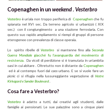
Copenaghen in un
weekend .
Vesterbro
Vesterbro
è un’ala non troppo periferica di
Copenaghen
che fu
spianata nel XVI sec. Da terreno agricolo si urbanizzò ( XIX
sec.) con il congiungimento a una stazione ferroviaria. Con
questo suo rapido ampliamento si riempì di gruppi di persone
eterogenee con prevalenza di classe operaia.
Lo spirito ribelle di
Vesterbro
si mantenne fino alla
Seconda
Guerra Mondiale
giacché fu l’avanguardia del movimento di
resistenza.
Da vicoli di perdizione si è tramutata in un’ambita
oasi in cui abitare . Oltretutto non è distante da
Copenaghen
ed è al contempo fuori dal
caos
urbano. E se si vuole fare un
picnic
ci si rifugia nella lussureggiante vegetazione di
Vestre
Kirkegard e Sønder Boulevard
.
Cosa fare a Vesterbro?
Vesterbro
è adatto a tutti, dai creativi agli studenti, dalle
famiglie ai pensionati. Le sue palazzine sono a cinque piani