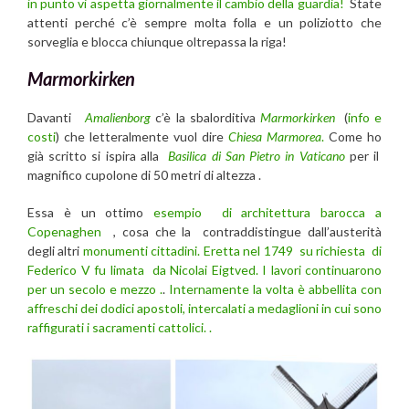
in punto vi aspetta giornalmente il cambio della guardia!
State
attenti perché c’è sempre molta folla e un poliziotto che
sorveglia e blocca chiunque oltrepassa la riga!
Marmorkirken
Davanti
Amalienborg
c’è la sbalorditiva
Marmorkirken
(
info e
costi
) che letteralmente vuol dire
Chiesa Marmorea
.
Come ho
già scritto si ispira alla
Basilica di San Pietro in Vaticano
per il
magnifico cupolone di 50 metri di altezza .
Essa è un ottimo
esempio di architettura barocca a
Copenaghen
, cosa che la contraddistingue dall’austerità
degli altri
monumenti cittadini.
Eretta nel 1749 su richiesta di
Federico V fu limata da Nicolai Eigtved. I lavori continuarono
per un secolo e mezzo .
.
Internamente la volta è abbellita con
affreschi dei dodici apostoli, intercalati a medaglioni in cui sono
raffigurati i sacramenti cattolici. .