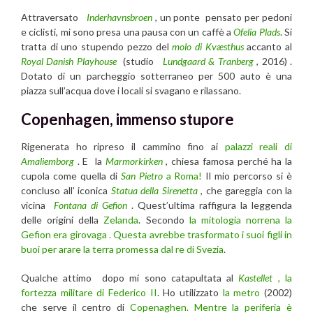
Attraversato
Inderhavnsbroen
, un ponte pensato per pedoni
e ciclisti, mi sono presa una pausa con un caffè a
Ofelia Plads
. Si
tratta di uno stupendo pezzo del
molo di Kvæsthus
accanto al
Royal Danish Playhouse
(studio
Lundgaard & Tranberg
, 2016) .
Dotato di un parcheggio sotterraneo per 500 auto è una
piazza sull’acqua dove i locali si svagano e rilassano.
Copenhagen, immenso stupore
Rigenerata ho ripreso il cammino fino ai
palazzi reali di
Amaliemborg
. E la
Marmorkirken
, chiesa famosa perché ha la
cupola come quella di
San Pietro
a Roma!
Il mio percorso si è
concluso all’ iconica
Statua della Sirenetta
, che gareggia con la
vicina
Fontana di Gefion
. Quest’ultima raffigura la leggenda
delle origini della
Zelanda
. Secondo
la mitologia norrena la
Gefion era girovaga . Questa avrebbe trasformato i suoi figli in
buoi per arare la terra promessa dal re di Svezia
.
Qualche attimo dopo mi sono catapultata al
Kastellet
, la
fortezza militare di Federico II
. Ho utilizzato
la metro
(2002)
che serve il centro di
Copenaghen. Mentre la periferia è