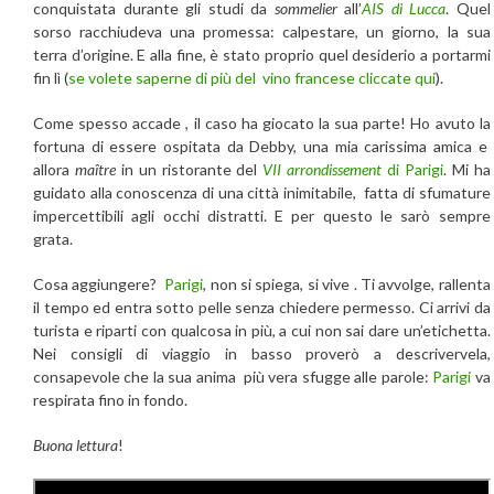
conquistata durante gli studi da
sommelier
all’
AIS di Lucca
. Quel
sorso racchiudeva una promessa: calpestare, un giorno, la sua
terra d’origine. E alla fine, è stato proprio quel desiderio a portarmi
fin lì (
se volete saperne di più del vino francese cliccate qui
).
Come spesso accade , il caso ha giocato la sua parte! Ho avuto la
fortuna di essere ospitata da Debby, una mia carissima amica e
allora
maître
in un ristorante del
VII arrondissement
di Parigi
. Mi ha
guidato alla conoscenza di una città inimitabile, fatta di sfumature
impercettibili agli occhi distratti. E per questo le sarò sempre
grata.
Cosa aggiungere?
Parigi
, non si spiega, si vive . Ti avvolge, rallenta
il tempo ed entra sotto pelle senza chiedere permesso. Ci arrivi da
turista e riparti con qualcosa in più, a cui non sai dare un’etichetta.
Nei consigli di viaggio in basso proverò a descrivervela,
consapevole che la sua anima più vera sfugge alle parole:
Parigi
va
respirata fino in fondo.
Buona lettura
!