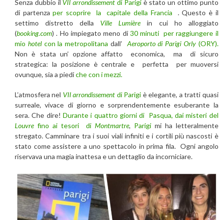
Senza dubbio il
VII arrondissement
di Parigi
è stato un ottimo punto
di partenza
per scoprire la capitale della Francia
. Questo è il
settimo distretto della
Ville Lumière
in cui ho alloggiato
(
booking.com
) . Ho impiegato meno di
30 minuti per raggiungere il
mio
hotel
con la metropolitana
dall’
Aeroporto di Parigi Orly
(ORY).
Non è stata un’ opzione affatto economica, ma di sicuro
strategica: la posizione è centrale e perfetta per muoversi
ovunque, sia a piedi
che con i mezzi.
L’atmosfera nel
VII arrondissement
di Parigi
è elegante, a tratti quasi
surreale, vivace di giorno e sorprendentemente esuberante la
sera. Che dire!
Durante i quattro giorni di Pasqua, dai misteri del
Louvre
fino ai tesori di
Montmartre
,
Parigi
mi ha letteralmente
stregato. Camminare tra i suoi viali infiniti e i cortili più nascosti è
stato come assistere a uno spettacolo in prima fila. Ogni angolo
riservava una magia inattesa e un dettaglio da incorniciare.