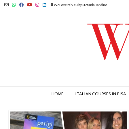
Skip
WeLoveItaly.eu by Stefania Tardino
to
content
HOME
ITALIAN COURSES IN PISA