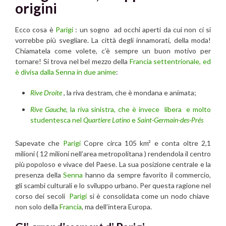
origini
Ecco cosa è
Parigi
: un sogno ad occhi aperti da cui non ci si
vorrebbe più svegliare. La città degli innamorati, della moda!
Chiamatela come volete, c’è sempre un buon motivo per
tornare! Si trova nel bel mezzo della
Francia settentrionale, ed
è divisa dalla Senna in due anime
:
Rive Droite
, la riva destram, che è mondana e animata;
Rive Gauche,
la riva sinistra, che è invece libera e molto
studentesca nel
Quartiere Latino
e
Saint-Germain-des-Prés
Sapevate che
Parigi
Copre circa 105 km² e conta oltre 2,1
milioni ( 12 milioni nell’area metropolitana ) rendendola il centro
più popoloso e vivace del Paese. La sua posizione centrale e la
presenza della
Senna
hanno da sempre favorito il commercio,
gli scambi culturali e lo sviluppo urbano. Per questa ragione nel
corso dei secoli
Parigi
si è consolidata come un nodo chiave
non solo della
Francia
, ma dell’intera Europa.