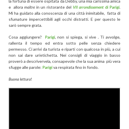
la fortuna di essere ospitata da Debby, una mia carissima amica
e allora
maître
in un ristorante del
VII arrondissement
di Parigi
.
Mi ha guidato alla conoscenza di una città inimitabile, fatta di
sfumature impercettibili agli occhi distratti. E per questo le
sarò sempre grata.
Cosa aggiungere?
Parigi
, non si spiega, si vive . Ti avvolge,
rallenta il tempo ed entra sotto pelle senza chiedere
permesso. Ci arrivi da turista e riparti con qualcosa in più, a cui
non sai dare un’etichetta. Nei consigli di viaggio in basso
proverò a descrivervela, consapevole che la sua anima più vera
sfugge alle parole:
Parigi
va respirata fino in fondo.
Buona lettura
!