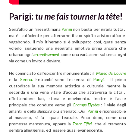
Parigi:
tu me fais tourner la tête
!
Senz’altro un finesettimana
Parigi
non basta per girarla tutta ,
ma è sufficiente per afferrarne il suo spirito aristocratico e
vagabondo. Il mio itinerario si è sviluppato così, quasi senza
volerlo, seguendo una geografia emotiva prima ancora che
urbana: ogni
arrondissement
come una variazione sul tema, ogni
via come un invito a deviare.
Ho cominciato dall’epicentro monumentale : il
Museo del Louvre
e la
Senna.
Entrambi sono l’essenza di
Parigi.
Il primo
custodisce la sua memoria artistica e culturale, mentre la
seconda è una vena vitale d’acqua che attraversa la città ,
riflettendone luci, storia e movimento. Inoltre è l’asse
principale che conduce verso gli
Champs-Élysées
: il viale degli
amanti e dello
shopping
più sfrenato. Qui
Parigi
è riconoscibile
al massimo, si fa quasi teatrale. Poco dopo, come una
promessa mantenuta, appare la
Torre Eiffel,
che al tramonto
sembra alleggerirsi, ed essere quasi evanescente.