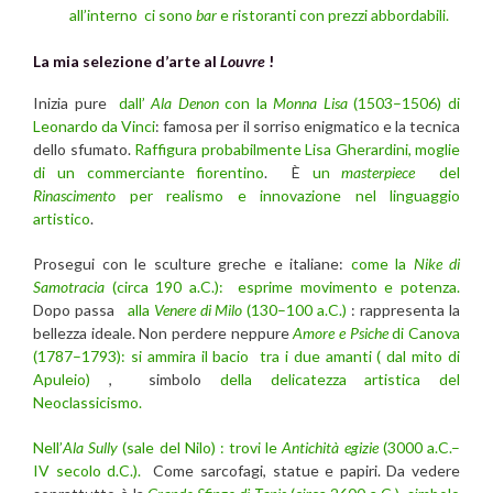
all’interno ci sono
bar
e ristoranti con prezzi abbordabili.
La mia selezione d’arte al
Louvre
!
Inizia pure
dall’
Ala Denon
con la
Monna Lisa
(1503–1506) di
Leonardo da Vinci
: famosa per il sorriso enigmatico e la tecnica
dello sfumato.
Raffigura probabilmente Lisa Gherardini, moglie
di un commerciante fiorentino
. È
un
masterpiece
del
Rinascimento
per realismo e innovazione nel linguaggio
artistico
.
Prosegui con le sculture greche e italiane:
come la
Nike di
Samotracia
(circa 190 a.C.): esprime movimento e potenza.
Dopo passa
alla
Venere di Milo
(130–100 a.C.)
: rappresenta la
bellezza ideale. Non perdere neppure
Amore e Psiche
di Canova
(1787–1793): si ammira il bacio tra i due amanti ( dal mito di
Apuleio)
, simbolo
della delicatezza artistica del
Neoclassicismo.
Nell’
Ala Sully
(sale del Nilo) : trovi le
Antichità egizie
(3000 a.C.–
IV secolo d.C.).
Come sarcofagi, statue e papiri. Da vedere