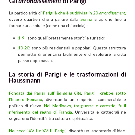
Gli
arrondissement
di Parigi
La particolarità di
Parigi è che è suddivisa in 20
arrondissement
,
ovvero quartieri che a partire dalla
Senna
si aprono fino a
formare una spirale (come una chiocciola) :
1-9:
sono quelli prettamente storici e turistici;
10-20
: sono più residenziali e popolari. Questa struttura
permette di orientarsi facilmente e di esplorare la città
passo dopo passo.
La storia di Parigi e le trasformazioni di
Haussmann
Fondata dai Parisii sull’
Île de la Cité
,
Parigi
,
crebbe sotto
l’Impero Romano
, diventando un emporio commerciale e
politico di rilievo.
Nel Medioevo, tra guerre e carestie, fu il
riferimento del regno di Francia.
Università e cattedrali ne
segnarono l’identità, tra cultura e spiritualità.
Nei secoli XVII e XVIII,
Parigi
, diventò un laboratorio di idee.