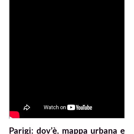
Parigi: dov’è, mappa urbana e