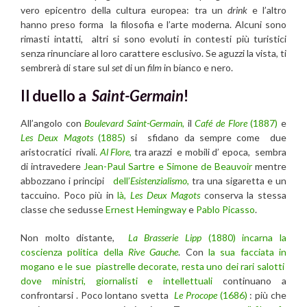
vero epicentro della cultura europea: tra un
drink
e l’altro
hanno preso forma la filosofia e l’arte moderna. Alcuni sono
rimasti intatti, altri si sono evoluti in contesti più turistici
senza rinunciare al loro carattere esclusivo. Se aguzzi la vista, ti
sembrerà di stare sul
set
di un
film
in bianco e nero.
Il duello a
Saint-Germain
!
All’angolo con
Boulevard Saint-Germain,
il
Café de Flore
(1887)
e
Les Deux Magots
(1885)
si sfidano da sempre come due
aristocratici rivali.
Al Flore
,
tra arazzi e mobili d’ epoca, sembra
di intravedere
Jean-Paul Sartre e Simone de Beauvoir
mentre
abbozzano i principi
dell’
Esistenzialismo
,
tra una sigaretta e un
taccuino. Poco più in
là,
Les Deux Magots
conserva la stessa
classe che sedusse
Ernest Hemingway
e
Pablo Picasso
.
Non molto distante,
La Brasserie Lipp
(1880) incarna la
coscienza politica della
Rive Gauche
. Con
la sua facciata in
mogano e le sue piastrelle decorate
, resta uno dei rari salotti
dove ministri, giornalisti e intellettuali
continuano a
confrontarsi . Poco lontano svetta
Le Procope
(1686)
: più che