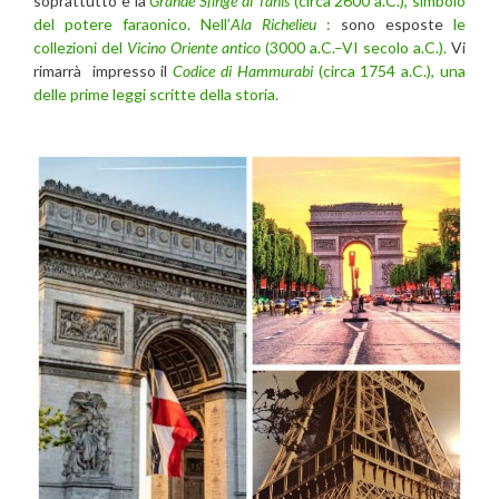
soprattutto è la
Grande Sfinge di Tanis
(circa 2600 a.C.), simbolo
del potere faraonico.
Nell’
Ala Richelieu
:
sono esposte
le
collezioni del
Vicino Oriente antico
(3000 a.C.–VI secolo a.C.).
Vi
rimarrà impresso il
Codice di Hammurabi
(circa 1754 a.C.), una
delle prime leggi scritte della storia.