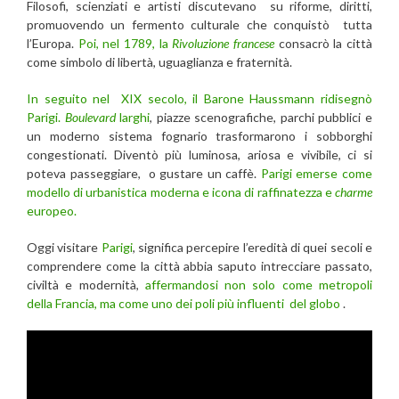
Filosofi, scienziati e artisti discutevano su riforme, diritti,
promuovendo un fermento culturale che conquistò tutta
l’Europa.
Poi, nel 1789, la
Rivoluzione francese
consacrò la città
come simbolo di libertà, uguaglianza e fraternità.
In seguito nel XIX secolo, il Barone Haussmann ridisegnò
Parigi.
Boulevard
larghi
, piazze scenografiche, parchi pubblici e
un moderno sistema fognario trasformarono i sobborghi
congestionati. Diventò più luminosa, ariosa e vivibile, ci si
poteva passeggiare,
o gustare un caffè.
Parigi emerse come
modello di urbanistica moderna e icona di raffinatezza e
charme
europeo.
Oggi visitare
Parigi
, significa percepire l’eredità di quei secoli e
comprendere come la città abbia saputo intrecciare passato,
civiltà e modernità,
affermandosi non solo come metropoli
della Francia, ma come uno dei poli più influenti del globo
.