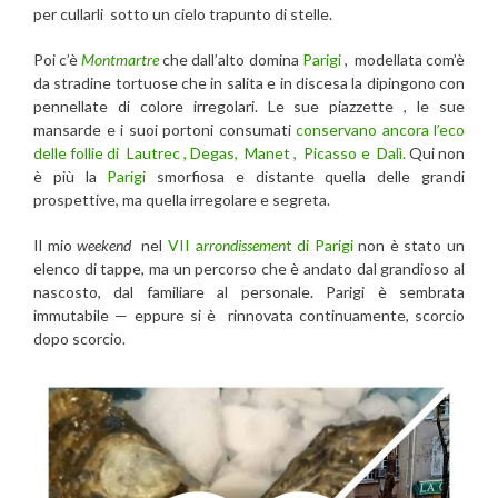
per cullarli sotto un cielo trapunto di stelle.
Poi c’è
Montmartre
che dall’alto domina
Parigi
, modellata com’è
da stradine tortuose che in salita e in discesa la dipingono con
pennellate di colore irregolari. Le sue piazzette , le sue
mansarde e i suoi portoni consumati
conservano ancora l’eco
delle follie di Lautrec , Degas, Manet , Picasso e Dalì.
Qui non
è più la
Parigi
smorfiosa e distante quella delle grandi
prospettive, ma quella irregolare e segreta.
Il mio
weekend
nel
VII a
rrondissemen
t di Parigi
non è stato un
elenco di tappe, ma un percorso che è andato dal grandioso al
nascosto, dal familiare al personale. Parigi è sembrata
immutabile — eppure si è rinnovata continuamente, scorcio
dopo scorcio.