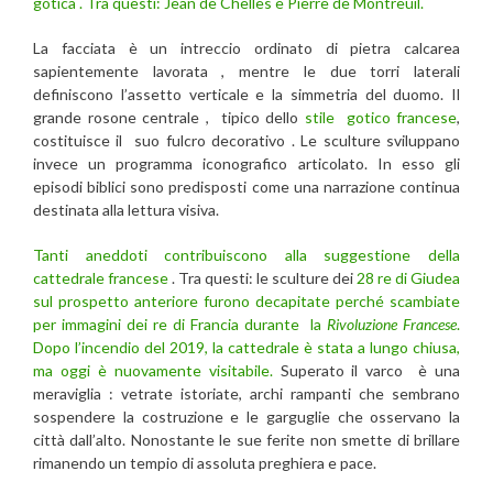
gotica . Tra questi: Jean de Chelles e Pierre de Montreuil.
La facciata è un intreccio ordinato di pietra calcarea
sapientemente lavorata , mentre le due torri laterali
definiscono l’assetto verticale e la simmetria del duomo. Il
grande rosone centrale , tipico dello
stile gotico francese
,
costituisce il suo fulcro decorativo . Le sculture sviluppano
invece un programma iconografico articolato. In esso gli
episodi biblici sono predisposti come una narrazione continua
destinata alla lettura visiva.
Tanti aneddoti contribuiscono alla suggestione della
cattedrale francese
. Tra questi: le sculture dei
28 re di Giudea
sul prospetto anteriore furono decapitate perché scambiate
per immagini dei re di Francia durante la
Rivoluzione Francese
.
Dopo l’incendio del 2019, la cattedrale è stata a lungo chiusa,
ma oggi è nuovamente visitabile.
Superato il varco è una
meraviglia : vetrate istoriate, archi rampanti che sembrano
sospendere la costruzione e le garguglie che osservano la
città dall’alto. Nonostante le sue ferite non smette di brillare
rimanendo un tempio di assoluta preghiera e pace.