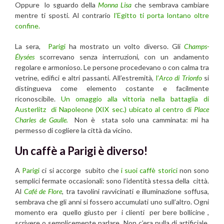
Oppure lo sguardo della
Monna Lisa
che sembrava cambiare
mentre ti sposti. Al contrario
l’Egitto ti porta lontano oltre
confine.
La sera,
Parigi
ha mostrato un volto diverso. Gli
Champs-
Élysées
scorrevano senza interruzioni, con un andamento
regolare e armonioso. Le persone procedevano o con calma tra
vetrine, edifici e altri passanti. All’estremità,
l’
Arco di Trionfo
si
distingueva come elemento costante e facilmente
riconoscibile.
Un omaggio alla vittoria nella battaglia di
Austerlitz di Napoleone (XIX sec.) ubicato al centro di
Place
Charles de Gaulle.
Non è stata solo una camminata: mi ha
permesso di cogliere la città da vicino.
Un caffè a Parigi è diverso!
A
Parigi
ci si accorge subito che
i suoi caffè storici
non sono
semplici fermate occasionali: sono l’identità stessa della città.
Al
Café de Flore
, tra tavolini ravvicinati e illuminazione soffusa,
sembrava che gli anni si fossero accumulati uno sull’altro. Ogni
momento era quello giusto per i clienti per bere bollicine ,
scrivere o semplicemente parlare. Non c’era nulla di artificiale,