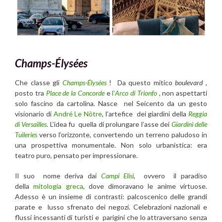
Champs-Élysées
Che classe gli
Champs-Élysées
! Da questo mitico
boulevard
,
posto tra
Place de la Concorde
e
l’
Arco di Trionfo
, non aspettarti
solo fascino da cartolina. Nasce nel Seicento da un gesto
visionario di
André Le Nôtre
, l’artefice dei giardini della
Reggia
di Versailles
. L’idea fu quella di prolungare l’asse dei
Giardini delle
Tuileries
verso l’orizzonte, convertendo un terreno paludoso in
una prospettiva monumentale. Non solo urbanistica: era
teatro puro, pensato per impressionare.
Il suo nome deriva dai
Campi Elisi
, ovvero il paradiso
della
mitologia greca
, dove dimoravano le anime virtuose.
Adesso è un insieme di contrasti: palcoscenico delle grandi
parate e lusso sfrenato dei negozi. Celebrazioni nazionali e
flussi incessanti di turisti e parigini che lo attraversano senza