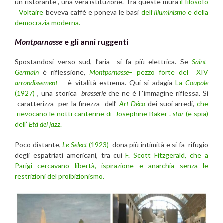
un ristorante , una vera istituzione. Tra queste mura
il filosofo
Voltaire
beveva caffè e poneva le basi
dell’
Illuminismo
e della
democrazia moderna.
Montparnasse
e gli anni ruggenti
Spostandosi verso sud, l’aria si fa più elettrica. Se
Saint-
Germain
è riflessione,
Montparnasse
– pezzo forte del XIV
arrondissement
–
è vitalità estrema. Qui si adagia
La
Coupole
(1927)
, una storica
brasserie
che ne è l ‘immagine riflessa. Si
caratterizza per la finezza dell’
Art Déco
dei suoi arredi,
che
rievocano le notti canterine di Josephine Baker .
star
(e spia)
dell’
Età del
jazz
.
Poco distante,
Le Select
(1923)
dona più intimità e si fa rifugio
degli espatriati americani, tra cui
F. Scott Fitzgerald, che a
Parigi cercavano libertà, ispirazione e anarchia senza le
restrizioni del proibizionismo.