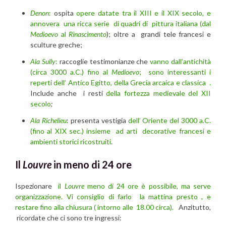
Denon
:
ospita
opere datate tra il XIII e il XIX secolo, e
annovera una ricca serie di quadri di pittura italiana (dal
Medioevo
al
Rinascimento
); oltre a grandi tele francesi e
sculture greche;
Ala Sully
:
raccoglie testimonianze che
vanno dall’antichità
(circa 3000 a.C.) fino al
Medioevo
; sono interessanti i
reperti dell’ Antico Egitto, della Grecia arcaica e classica .
Include anche i resti
della fortezza medievale del XII
secolo
;
Ala Richelieu
: presenta vestigia
dell’ Oriente del 3000 a.C.
(fino al XIX sec.) insieme ad arti decorative francesi e
ambienti storici ricostruiti
.
Il
Louvre
in meno di 24 ore
Ispezionare
il
Louvre
meno di 24 ore è possibile, ma serve
organizzazione. Vi consiglio di farlo la mattina presto , e
restare fino alla chiusura ( intorno alle 18.00 circa).
Anzitutto,
ricordate che ci sono tre ingressi: