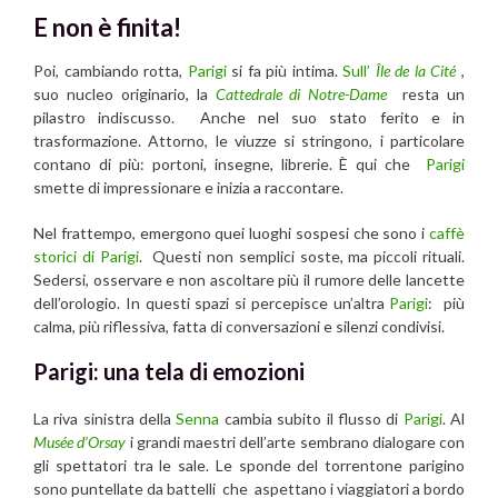
E non è finita!
Poi, cambiando rotta,
Parigi
si fa più intima.
Sull’
Île de la Cité
,
suo nucleo originario, la
Cattedrale di Notre-Dame
resta un
pilastro indiscusso. Anche nel suo stato ferito e in
trasformazione. Attorno, le viuzze si stringono, i particolare
contano di più: portoni, insegne, librerie. È qui che
Parigi
smette di impressionare e inizia a raccontare.
Nel frattempo, emergono quei luoghi sospesi che sono i
caffè
storici di
Parigi
. Questi non semplici soste, ma piccoli rituali.
Sedersi, osservare e non ascoltare più il rumore delle lancette
dell’orologio. In questi spazi si percepisce un’altra
Parigi
: più
calma, più riflessiva, fatta di conversazioni e silenzi condivisi.
Parigi: una tela di emozioni
La riva sinistra della
Senna
cambia subito il flusso di
Parigi
. Al
Musée d’Orsay
i grandi maestri dell’arte sembrano dialogare con
gli spettatori tra le sale. Le sponde del torrentone parigino
sono puntellate da battelli che aspettano i viaggiatori a bordo