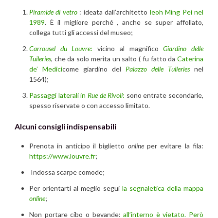
Piramide di vetro
: ideata dall’architetto
leoh Ming Pei nel
1989
. È il migliore perché , anche se super affollato,
collega tutti gli accessi del museo;
Carrousel du Louvre
:
vicino al magnifico
Giardino delle
Tuileries
, che da solo merita un salto ( fu fatto da
Caterina
de’ Medici
come giardino del
Palazzo delle Tuileries
nel
1564);
Passaggi laterali in
Rue de Rivoli
:
sono entrate secondarie,
spesso riservate o con accesso limitato.
Alcuni consigli indispensabili
Prenota in anticipo il biglietto
online
per evitare la fila:
https://www.louvre.fr
;
Indossa scarpe comode;
Per orientarti al meglio segui
la segnaletica della mappa
online
;
Non portare cibo o bevande:
all’interno è vietato. Però