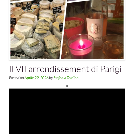
Il VII arrondissement di Parigi
Posted on
Aprile 29, 2026
by
Stefania Tardino
ò