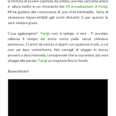
la fortuna di essere ospitata da Debby, una mia carissima amica
e allora
maître
in un ristorante del
VII arrondissement
di Parigi
.
Mi ha guidato alla conoscenza di una città inimitabile, fatta di
sfumature impercettibili agli occhi distratti. E per questo le
sarò sempre grata.
Cosa aggiungere?
Parigi
, non si spiega, si vive . Ti avvolge,
rallenta il tempo ed entra sotto pelle senza chiedere
permesso. Ci arrivi da turista e riparti con qualcosa in più, a cui
non sai dare un’etichetta. Nei consigli di viaggio in basso
proverò a descrivervela, consapevole che la sua anima più vera
sfugge alle parole:
Parigi
va respirata fino in fondo.
Buona lettura
!