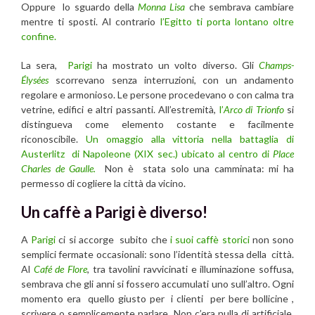
Oppure lo sguardo della
Monna Lisa
che sembrava cambiare
mentre ti sposti. Al contrario
l’Egitto ti porta lontano oltre
confine.
La sera,
Parigi
ha mostrato un volto diverso. Gli
Champs-
Élysées
scorrevano senza interruzioni, con un andamento
regolare e armonioso. Le persone procedevano o con calma tra
vetrine, edifici e altri passanti. All’estremità,
l’
Arco di Trionfo
si
distingueva come elemento costante e facilmente
riconoscibile.
Un omaggio alla vittoria nella battaglia di
Austerlitz di Napoleone (XIX sec.) ubicato al centro di
Place
Charles de Gaulle.
Non è stata solo una camminata: mi ha
permesso di cogliere la città da vicino.
Un caffè a Parigi è diverso!
A
Parigi
ci si accorge subito che
i suoi caffè storici
non sono
semplici fermate occasionali: sono l’identità stessa della città.
Al
Café de Flore
, tra tavolini ravvicinati e illuminazione soffusa,
sembrava che gli anni si fossero accumulati uno sull’altro. Ogni
momento era quello giusto per i clienti per bere bollicine ,
scrivere o semplicemente parlare. Non c’era nulla di artificiale,