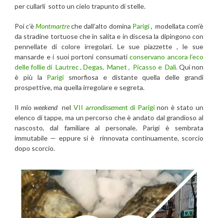
per cullarli sotto un cielo trapunto di stelle.
Poi c’è
Montmartre
che dall’alto domina
Parigi
, modellata com’è
da stradine tortuose che in salita e in discesa la dipingono con
pennellate di colore irregolari. Le sue piazzette , le sue
mansarde e i suoi portoni consumati
conservano ancora l’eco
delle follie di Lautrec , Degas, Manet , Picasso e Dalì.
Qui non
è più la
Parigi
smorfiosa e distante quella delle grandi
prospettive, ma quella irregolare e segreta.
Il mio
weekend
nel
VII a
rrondissemen
t di Parigi
non è stato un
elenco di tappe, ma un percorso che è andato dal grandioso al
nascosto, dal familiare al personale. Parigi è sembrata
immutabile — eppure si è rinnovata continuamente, scorcio
dopo scorcio.