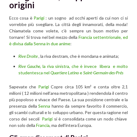
origini
Ecco cosa è
Parigi
: un sogno ad occhi aperti da cui non ci si
vorrebbe più svegliare. La città degli innamorati, della moda!
Chiamatela come volete, c’è sempre un buon motivo per
tornare! Si trova nel bel mezzo della
Francia settentrionale, ed
è divisa dalla Senna in due anime
:
Rive Droite
, la riva destram, che è mondana e animata;
Rive Gauche,
la riva sinistra, che è invece libera e molto
studentesca nel
Quartiere Latino
e
Saint-Germain-des-Prés
Sapevate che
Parigi
Copre circa 105 km² e conta oltre 2,1
milioni ( 12 milioni nell’area metropolitana ) rendendola il centro
più popoloso e vivace del Paese. La sua posizione centrale e la
presenza della
Senna
hanno da sempre favorito il commercio,
gli scambi culturali e lo sviluppo urbano. Per questa ragione nel
corso dei secoli
Parigi
si è consolidata come un nodo chiave
non solo della
Francia
, ma dell’intera Europa.