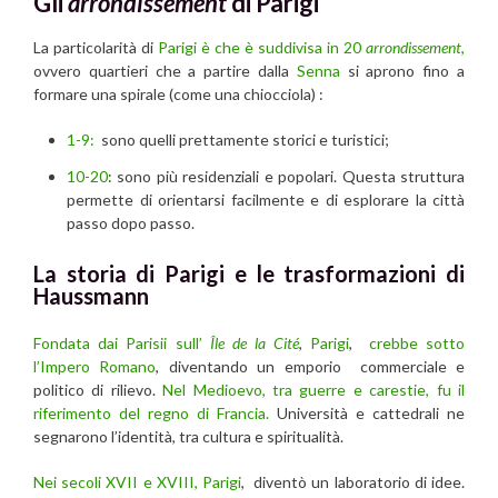
Gli
arrondissement
di Parigi
La particolarità di
Parigi è che è suddivisa in 20
arrondissement
,
ovvero quartieri che a partire dalla
Senna
si aprono fino a
formare una spirale (come una chiocciola) :
1-9:
sono quelli prettamente storici e turistici;
10-20
: sono più residenziali e popolari. Questa struttura
permette di orientarsi facilmente e di esplorare la città
passo dopo passo.
La storia di Parigi e le trasformazioni di
Haussmann
Fondata dai Parisii sull’
Île de la Cité
,
Parigi
,
crebbe sotto
l’Impero Romano
, diventando un emporio commerciale e
politico di rilievo.
Nel Medioevo, tra guerre e carestie, fu il
riferimento del regno di Francia.
Università e cattedrali ne
segnarono l’identità, tra cultura e spiritualità.
Nei secoli XVII e XVIII,
Parigi
, diventò un laboratorio di idee.