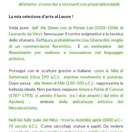
all’interno ci sono
bar
e ristoranti con prezzi abbordabili.
La mia selezione d’arte al
Louvre
!
Inizia pure
dall’
Ala Denon
con la
Monna Lisa
(1503–1506) di
Leonardo da Vinci
: famosa per il sorriso enigmatico e la tecnica
dello sfumato.
Raffigura probabilmente Lisa Gherardini, moglie
di un commerciante fiorentino
. È
un
masterpiece
del
Rinascimento
per realismo e innovazione nel linguaggio
artistico
.
Prosegui con le sculture greche e italiane:
come la
Nike di
Samotracia
(circa 190 a.C.): esprime movimento e potenza.
Dopo passa
alla
Venere di Milo
(130–100 a.C.)
: rappresenta la
bellezza ideale. Non perdere neppure
Amore e Psiche
di Canova
(1787–1793): si ammira il bacio tra i due amanti ( dal mito di
Apuleio)
, simbolo
della delicatezza artistica del
Neoclassicismo.
Nell’
Ala Sully
(sale del Nilo) : trovi le
Antichità egizie
(3000 a.C.–
IV secolo d.C.).
Come sarcofagi, statue e papiri. Da vedere