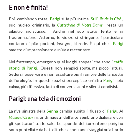
E non è finita!
Poi, cambiando rotta,
Parigi
si fa più intima.
Sull’
Île de la Cité
,
suo nucleo originario, la
Cattedrale di Notre-Dame
resta un
pilastro indiscusso. Anche nel suo stato ferito e in
trasformazione. Attorno, le viuzze si stringono, i particolare
contano di più: portoni, insegne, librerie. È qui che
Parigi
smette di impressionare e inizia a raccontare.
Nel frattempo, emergono quei luoghi sospesi che sono i
caffè
storici di
Parigi
. Questi non semplici soste, ma piccoli rituali.
Sedersi, osservare e non ascoltare più il rumore delle lancette
dell’orologio. In questi spazi si percepisce un’altra
Parigi
: più
calma, più riflessiva, fatta di conversazioni e silenzi condivisi.
Parigi: una tela di emozioni
La riva sinistra della
Senna
cambia subito il flusso di
Parigi
. Al
Musée d’Orsay
i grandi maestri dell’arte sembrano dialogare con
gli spettatori tra le sale. Le sponde del torrentone parigino
sono puntellate da battelli che aspettano i viaggiatori a bordo