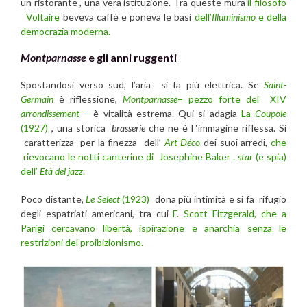
un ristorante , una vera istituzione. Tra queste mura
il filosofo
Voltaire
beveva caffè e poneva le basi
dell’
Illuminismo
e della
democrazia moderna.
Montparnasse
e gli anni ruggenti
Spostandosi verso sud, l’aria si fa più elettrica. Se
Saint-
Germain
è riflessione,
Montparnasse
– pezzo forte del XIV
arrondissement
–
è vitalità estrema. Qui si adagia
La
Coupole
(1927)
, una storica
brasserie
che ne è l ‘immagine riflessa. Si
caratterizza per la finezza dell’
Art Déco
dei suoi arredi,
che
rievocano le notti canterine di Josephine Baker .
star
(e spia)
dell’
Età del
jazz
.
Poco distante,
Le Select
(1923)
dona più intimità e si fa rifugio
degli espatriati americani, tra cui
F. Scott Fitzgerald, che a
Parigi cercavano libertà, ispirazione e anarchia senza le
restrizioni del proibizionismo.