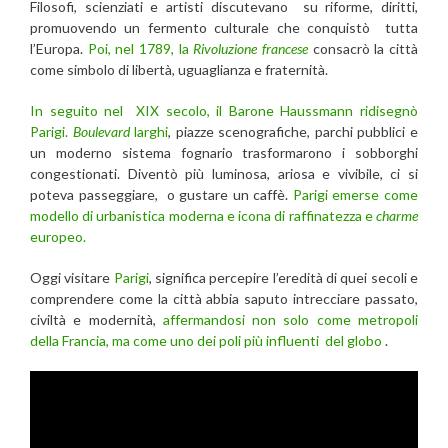
Filosofi, scienziati e artisti discutevano su riforme, diritti,
promuovendo un fermento culturale che conquistò tutta
l’Europa.
Poi, nel 1789, la
Rivoluzione francese
consacrò la città
come simbolo di libertà, uguaglianza e fraternità.
In seguito nel XIX secolo, il Barone Haussmann ridisegnò
Parigi.
Boulevard
larghi
, piazze scenografiche, parchi pubblici e
un moderno sistema fognario trasformarono i sobborghi
congestionati. Diventò più luminosa, ariosa e vivibile, ci si
poteva passeggiare,
o gustare un caffè.
Parigi emerse come
modello di urbanistica moderna e icona di raffinatezza e
charme
europeo.
Oggi visitare
Parigi
, significa percepire l’eredità di quei secoli e
comprendere come la città abbia saputo intrecciare passato,
civiltà e modernità,
affermandosi non solo come metropoli
della Francia, ma come uno dei poli più influenti del globo
.