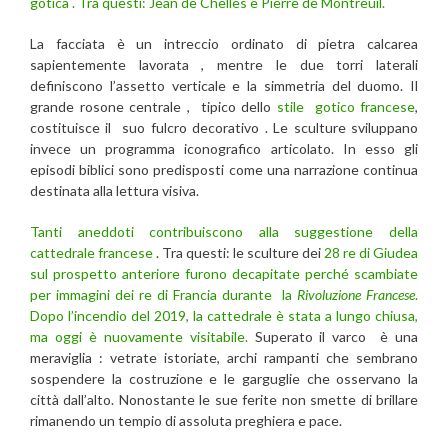
gotica . Tra questi: Jean de Chelles e Pierre de Montreuil.
La facciata è un intreccio ordinato di pietra calcarea
sapientemente lavorata , mentre le due torri laterali
definiscono l’assetto verticale e la simmetria del duomo. Il
grande rosone centrale , tipico dello
stile gotico francese
,
costituisce il suo fulcro decorativo . Le sculture sviluppano
invece un programma iconografico articolato. In esso gli
episodi biblici sono predisposti come una narrazione continua
destinata alla lettura visiva.
Tanti aneddoti contribuiscono alla suggestione della
cattedrale francese
. Tra questi: le sculture dei
28 re di Giudea
sul prospetto anteriore furono decapitate perché scambiate
per immagini dei re di Francia durante la
Rivoluzione Francese
.
Dopo l’incendio del 2019, la cattedrale è stata a lungo chiusa,
ma oggi è nuovamente visitabile.
Superato il varco è una
meraviglia : vetrate istoriate, archi rampanti che sembrano
sospendere la costruzione e le garguglie che osservano la
città dall’alto. Nonostante le sue ferite non smette di brillare
rimanendo un tempio di assoluta preghiera e pace.