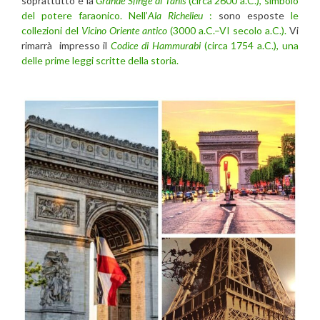
soprattutto è la
Grande Sfinge di Tanis
(circa 2600 a.C.), simbolo
del potere faraonico.
Nell’
Ala Richelieu
:
sono esposte
le
collezioni del
Vicino Oriente antico
(3000 a.C.–VI secolo a.C.).
Vi
rimarrà impresso il
Codice di Hammurabi
(circa 1754 a.C.), una
delle prime leggi scritte della storia.