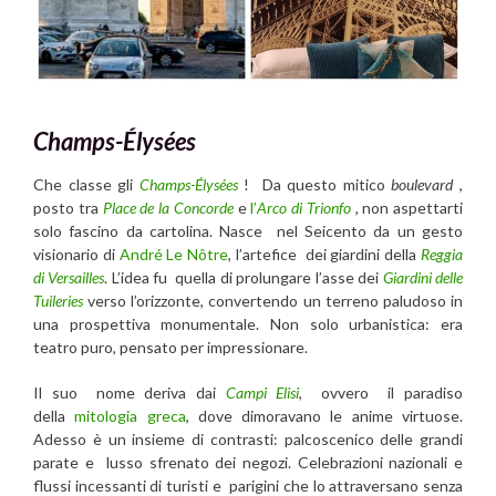
Champs-Élysées
Che classe gli
Champs-Élysées
! Da questo mitico
boulevard
,
posto tra
Place de la Concorde
e
l’
Arco di Trionfo
, non aspettarti
solo fascino da cartolina. Nasce nel Seicento da un gesto
visionario di
André Le Nôtre
, l’artefice dei giardini della
Reggia
di Versailles
. L’idea fu quella di prolungare l’asse dei
Giardini delle
Tuileries
verso l’orizzonte, convertendo un terreno paludoso in
una prospettiva monumentale. Non solo urbanistica: era
teatro puro, pensato per impressionare.
Il suo nome deriva dai
Campi Elisi
, ovvero il paradiso
della
mitologia greca
, dove dimoravano le anime virtuose.
Adesso è un insieme di contrasti: palcoscenico delle grandi
parate e lusso sfrenato dei negozi. Celebrazioni nazionali e
flussi incessanti di turisti e parigini che lo attraversano senza