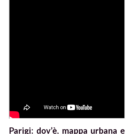
Parigi: dov’è, mappa urbana e