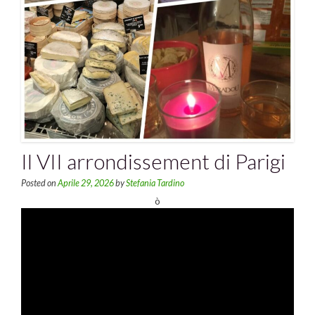
Il VII arrondissement di Parigi
Posted on
Aprile 29, 2026
by
Stefania Tardino
ò