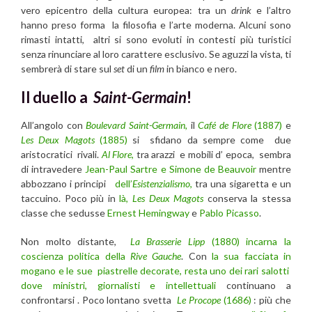
vero epicentro della cultura europea: tra un
drink
e l’altro
hanno preso forma la filosofia e l’arte moderna. Alcuni sono
rimasti intatti, altri si sono evoluti in contesti più turistici
senza rinunciare al loro carattere esclusivo. Se aguzzi la vista, ti
sembrerà di stare sul
set
di un
film
in bianco e nero.
Il duello a
Saint-Germain
!
All’angolo con
Boulevard Saint-Germain,
il
Café de Flore
(1887)
e
Les Deux Magots
(1885)
si sfidano da sempre come due
aristocratici rivali.
Al Flore
,
tra arazzi e mobili d’ epoca, sembra
di intravedere
Jean-Paul Sartre e Simone de Beauvoir
mentre
abbozzano i principi
dell’
Esistenzialismo
,
tra una sigaretta e un
taccuino. Poco più in
là,
Les Deux Magots
conserva la stessa
classe che sedusse
Ernest Hemingway
e
Pablo Picasso
.
Non molto distante,
La Brasserie Lipp
(1880) incarna la
coscienza politica della
Rive Gauche
. Con
la sua facciata in
mogano e le sue piastrelle decorate
, resta uno dei rari salotti
dove ministri, giornalisti e intellettuali
continuano a
confrontarsi . Poco lontano svetta
Le Procope
(1686)
: più che