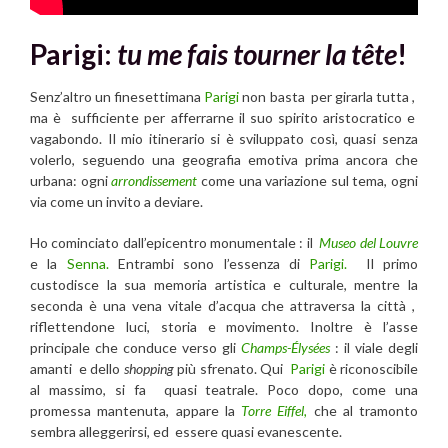
Parigi:
tu me fais tourner la tête
!
Senz’altro un finesettimana
Parigi
non basta per girarla tutta ,
ma è sufficiente per afferrarne il suo spirito aristocratico e
vagabondo. Il mio itinerario si è sviluppato così, quasi senza
volerlo, seguendo una geografia emotiva prima ancora che
urbana: ogni
arrondissement
come una variazione sul tema, ogni
via come un invito a deviare.
Ho cominciato dall’epicentro monumentale : il
Museo del Louvre
e la
Senna.
Entrambi sono l’essenza di
Parigi.
Il primo
custodisce la sua memoria artistica e culturale, mentre la
seconda è una vena vitale d’acqua che attraversa la città ,
riflettendone luci, storia e movimento. Inoltre è l’asse
principale che conduce verso gli
Champs-Élysées
: il viale degli
amanti e dello
shopping
più sfrenato. Qui
Parigi
è riconoscibile
al massimo, si fa quasi teatrale. Poco dopo, come una
promessa mantenuta, appare la
Torre Eiffel,
che al tramonto
sembra alleggerirsi, ed essere quasi evanescente.