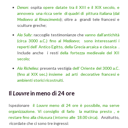
Denon
:
ospita
opere datate tra il XIII e il XIX secolo, e
annovera una ricca serie di quadri di pittura italiana (dal
Medioevo
al
Rinascimento
); oltre a grandi tele francesi e
sculture greche;
Ala Sully
:
raccoglie testimonianze che
vanno dall’antichità
(circa 3000 a.C.) fino al
Medioevo
; sono interessanti i
reperti dell’ Antico Egitto, della Grecia arcaica e classica .
Include anche i resti
della fortezza medievale del XII
secolo
;
Ala Richelieu
: presenta vestigia
dell’ Oriente del 3000 a.C.
(fino al XIX sec.) insieme ad arti decorative francesi e
ambienti storici ricostruiti
.
Il
Louvre
in meno di 24 ore
Ispezionare
il
Louvre
meno di 24 ore è possibile, ma serve
organizzazione. Vi consiglio di farlo la mattina presto , e
restare fino alla chiusura ( intorno alle 18.00 circa).
Anzitutto,
ricordate che ci sono tre ingressi: