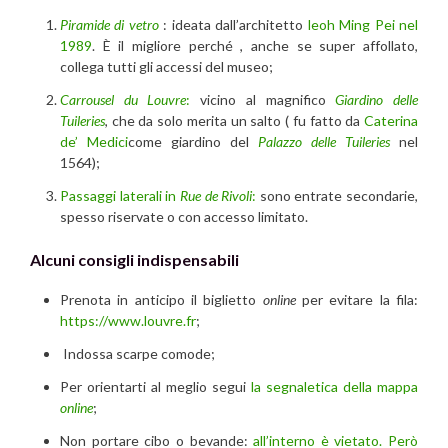
Piramide di vetro
: ideata dall’architetto
leoh Ming Pei nel
1989
. È il migliore perché , anche se super affollato,
collega tutti gli accessi del museo;
Carrousel du Louvre
:
vicino al magnifico
Giardino delle
Tuileries
, che da solo merita un salto ( fu fatto da
Caterina
de’ Medici
come giardino del
Palazzo delle Tuileries
nel
1564);
Passaggi laterali in
Rue de Rivoli
:
sono entrate secondarie,
spesso riservate o con accesso limitato.
Alcuni consigli indispensabili
Prenota in anticipo il biglietto
online
per evitare la fila:
https://www.louvre.fr
;
Indossa scarpe comode;
Per orientarti al meglio segui
la segnaletica della mappa
online
;
Non portare cibo o bevande:
all’interno è vietato. Però