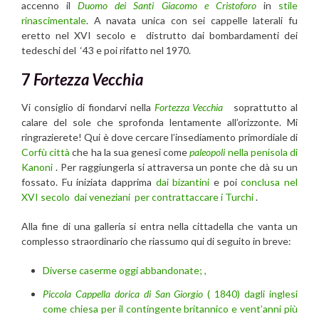
accenno il
Duomo dei Santi Giacomo e Cristoforo
in
stile
rinascimentale
. A navata unica con sei cappelle laterali fu
eretto nel XVI secolo e distrutto dai bombardamenti dei
tedeschi del ‘43 e poi rifatto nel 1970.
7
Fortezza Vecchia
Vi consiglio di fiondarvi nella
Fortezza Vecchia
soprattutto al
calare del sole che sprofonda lentamente all’orizzonte. Mi
ringrazierete! Qui è dove cercare l’insediamento primordiale di
Corfù città
che ha la sua genesi come
paleopoli
nella penisola di
Kanoni
. Per raggiungerla si attraversa un ponte che dà su un
fossato. Fu iniziata dapprima
dai bizantini
e poi
conclusa nel
XVI secolo dai veneziani per contrattaccare i Turchi
.
Alla fine di una galleria si entra nella cittadella che vanta un
complesso straordinario che riassumo qui di seguito in breve:
Diverse caserme oggi abbandonate; ,
Piccola Cappella dorica di San Giorgio
( 1840) dagli inglesi
come chiesa per il contingente britannico e vent’anni più