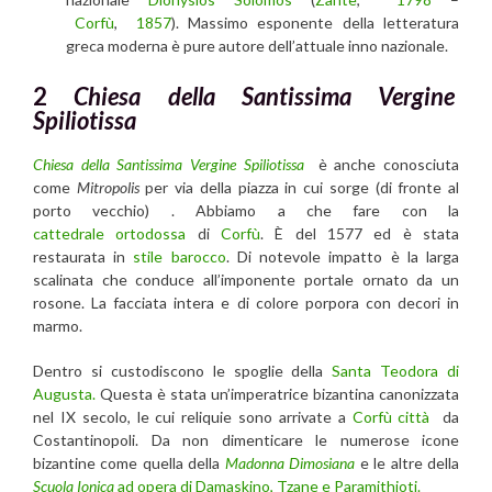
Corfù
,
1857
). Massimo esponente della letteratura
greca moderna è pure autore dell’attuale inno nazionale.
2
Chiesa della Santissima Vergine
Spiliotissa
Chiesa della Santissima Vergine Spiliotissa
è anche conosciuta
come
Mitropolis
per via della piazza in cui sorge (di fronte al
porto vecchio) . Abbiamo a che fare con la
cattedrale
ortodossa
di
Corfù
. È del 1577 ed è stata
restaurata in
stile barocco
. Di notevole impatto è la larga
scalinata che conduce all’imponente portale ornato da un
rosone. La facciata intera e di colore porpora con decori in
marmo.
Dentro si custodiscono le spoglie della
Santa Teodora di
Augusta.
Questa è stata un’imperatrice bizantina canonizzata
nel IX secolo, le cui reliquie sono arrivate a
Corfù città
da
Costantinopoli. Da non dimenticare le numerose icone
bizantine come quella della
Madonna Dimosiana
e le altre della
Scuola Ionica
ad opera di Damaskino, Tzane e Paramithioti.