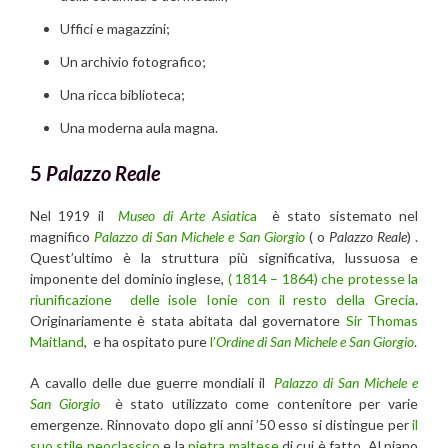
Uffici e magazzini;
Un archivio fotografico;
Una ricca biblioteca;
Una moderna aula magna.
5
Palazzo Reale
Nel 1919 il
Museo di Arte Asiatic
a
è stato sistemato nel
magnifico
Palazzo di San Michele e San Giorgio
( o
Palazzo Reale
) .
Quest’ultimo è la struttura più significativa, lussuosa e
imponente del dominio inglese,
( 1814 – 1864) che protesse la
riunificazione delle isole Ionie con il resto della Grecia
.
Originariamente è stata abitata dal governatore
Sir Thomas
Maitland
, e ha ospitato pure
l’
Ordine di San Michele e San Giorgio
.
A cavallo delle due guerre mondiali il
Palazzo di San Michele e
San Giorgio
è stato utilizzato come contenitore per varie
emergenze. Rinnovato dopo gli anni ’50 esso si distingue per
il
suo stile neoclassico
e la
pietra maltese
di cui è fatto. Al piano