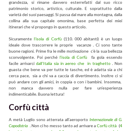
grandezza, si rimane davvero esterrefatti dal suo ricco
patrimonio storico, artistico, culturale. E soprattutto dalla
varietà dei suoi paesaggi. Si passa dal mare alla montagna, dalla
collina alla sua capitale omonima, base perfetta dei miei
itinerari che vi propongo in questo articolo.
Sicuramente
l’isola di Corfù
(110. 000 abitanti) è un luogo
ideale dove trascorrere le proprie vacanze . Ci sono tante
buone ragioni. Prime fra le mille motivazione c’è la sua bellezza
sconvolgente. Poi perché
l’isola di Corfù
fa gola essendo
facile arrivarci
dall’Italia sia in aereo che in traghetto
. Non
guasta che bene va per tutte le tasche, ed è adatta sia a chi
cerca pace, sia a chi va a caccia di divertimento. Inoltre ci si
può andare con gli amici, in coppia o con i bambini. Insomma,
non manca davvero nulla per fare un’esperienza
indimenticabile. Buona lettura!
Corfù città
A metà Luglio sono atterrata all’aeroporto
Internazionale di G.
Capodistria
. Non ci ho messo tanto ad arrivare a
Corfù città
(
4