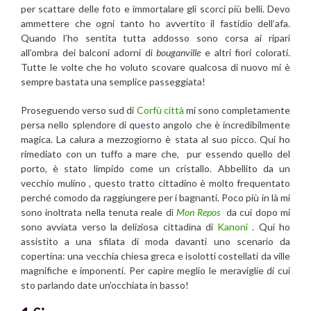
per scattare delle foto e immortalare gli scorci più belli. Devo
ammettere che ogni tanto ho avvertito il fastidio dell’afa.
Quando l’ho sentita tutta addosso sono corsa ai ripari
all’ombra dei balconi adorni di
bouganville
e altri fiori colorati.
Tutte le volte che ho voluto scovare qualcosa di nuovo mi è
sempre bastata una semplice passeggiata!
Proseguendo verso sud di
Corfù città
mi sono completamente
persa nello splendore di questo angolo che è incredibilmente
magica. La calura a mezzogiorno è stata al suo picco. Qui ho
rimediato con un tuffo a mare che, pur essendo quello del
porto, è stato limpido come un cristallo. Abbellito da un
vecchio mulino , questo tratto cittadino è molto frequentato
perché comodo da raggiungere per i bagnanti. Poco più in là mi
sono inoltrata nella tenuta reale di
Mon Repos
da cui dopo mi
sono avviata verso la deliziosa cittadina di
Kanoni
. Qui ho
assistito a una sfilata di moda davanti uno scenario da
copertina: una vecchia chiesa greca e isolotti costellati da ville
magnifiche e imponenti. Per capire meglio le meraviglie di cui
sto parlando date un’occhiata in basso!