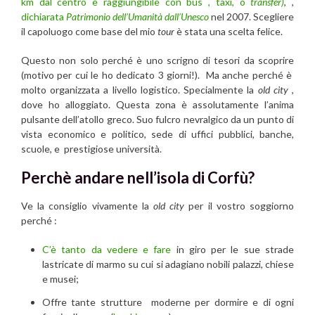
km dal centro e raggiungibile con bus , taxi, o
transfer)
, ,
dichiarata
Patrimonio dell’Umanità dall’Unesco
nel 2007. Scegliere
il capoluogo come base del mio
tour
è stata una scelta felice.
Questo non solo perché è uno scrigno di tesori da scoprire
(motivo per cui le ho dedicato 3 giorni!). Ma anche perché è
molto organizzata a livello logistico. Specialmente la
old city
,
dove ho alloggiato. Questa zona è assolutamente l’anima
pulsante dell’atollo greco. Suo fulcro nevralgico da un punto di
vista economico e politico, sede di uffici pubblici, banche,
scuole, e prestigiose università.
Perchè andare nell’isola di Corfù?
Ve la consiglio vivamente la
old city
per il vostro soggiorno
perché :
C’è tanto da vedere e fare
in giro per le sue strade
lastricate di marmo su cui si adagiano nobili palazzi, chiese
e musei;
Offre tante strutture moderne per dormire e di ogni