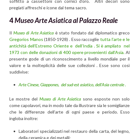
soffitto a cassettoni con cornici d’oro. Altri decori sono
pregiati affreschi e icone dal tema sacro.
4
Museo Arte Asiatica al Palazzo Reale
Il
Museo di Arte Asiatica
è stato fondato dal diplomatico greco
Gregorios Manos
(1850-1928) . Esso raccoglie
tutta l’arte e le
antichità dell’Estremo Oriente e dell’India . Si è ampliato nel
1973 con delle donazioni di 400 opere provenienti dall’Asia.
Al
presente gode di un riconoscimento a livello mondiale per il
valore e la molteplicità delle sue collezioni . Esse sono così
suddivise:
Arte Cinese,
Giappones,
del sud-est asiatico,
dell’Asia centrale .
Le mostre del
Museo di Arte Asiatica
sono esposte non solo
come capolavori, ma in modo tale da illustrare sia le somiglianze
che le differenze dell’arte di ogni paese e periodo. Esso
ingloba inoltre:
Laboratori specializzati nel restauro della carta, del legno,
della ceramica e dei metalli;