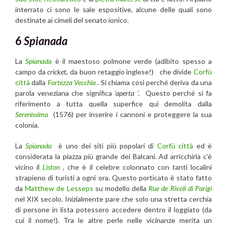
interrato ci sono le sale espositive, alcune delle quali sono
destinate ai cimeli del senato ionico.
6
Spianada
La
Spianada
è il maestoso polmone verde (adibito spesso a
campo da
cricket
, da buon retaggio inglese!) che divide
Corfù
città
dalla
Fortezza Vecchia
. Si chiama così perché deriva da una
parola veneziana che significa
‘aperta ‘.
Questo perché si fa
riferimento a tutta quella superfice qui demolita dalla
Serenissima
(1576) per inserire i cannoni e proteggere la sua
colonia.
La
Spianada
è uno dei siti più popolari di
Corfù città
ed è
considerata la piazza più grande dei Balcani. Ad arricchirla c’è
vicino il
Liston
, che è il celebre colonnato con tanti localini
strapieno di turisti a ogni ora. Questo porticato è stato fatto
da
Matthew de Lesseps
su modello della
Rue de Rivoli di Parigi
nel XIX secolo. Inizialmente pare che solo una stretta cerchia
di persone in lista potessero accedere dentro il loggiato (da
cui il nome!). Tra le altre perle nelle vicinanze merita un