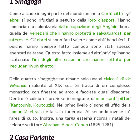
1
Sinagoga
Come accade in ogni parte del mondo anche a
Corfù città
gli
ebrei
si sono rifugiati a seguito della
loro diaspora
. Hanno
cominciato a colonizzarla
dall’occupazione degli Angioini
fino a
quella dei
veneziani che li hanno protetti e salvaguardati per
interesse
. Gli
ebrei
si sono fatti valere come abili banchieri . E
poiché hanno sempre fatto comodo sono stati spesso
esentati da tasse. Questo fatto insieme ad altri privilegi hanno
scatenato
l’ira degli altri cittadini che hanno lottato per
recluderli in un ghetto
.
Delle quattro sinagoghe ne rimane solo una al
civico 4 di
via
Velisariou
risalente al XIX sec. Si tratta di un complesso
monastico con finestre ad arco e facciate quasi disadorne.
Dentro è colmo di preziose iconografie di
importanti pittori
(Kantounis, Koutouzis
). Nel primo livello ci sono gli uffici della
comunità ebraica
e la sala funeraria. Al secondo invece c’è
l’area di culto. Inoltre, una targa esterna ricorda i natali del
celebre scrittore
Abraham Albert Cohen
(1895-1981)
2
Casa Parlante