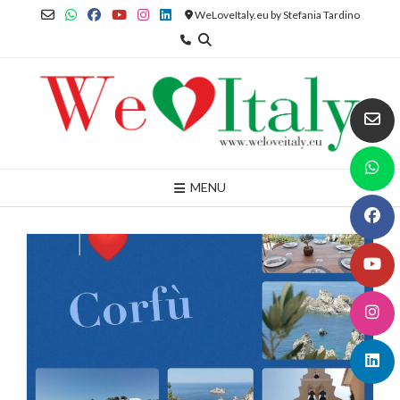
Skip
WeLoveItaly.eu by Stefania Tardino
to
content
MENU