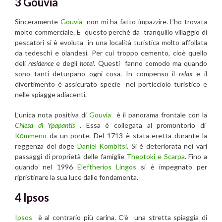
3 Gouvia
Sinceramente
Gouvia
non mi ha fatto impazzire. L’ho trovata
molto commerciale. E questo perché da tranquillo villaggio di
pescatori si è evoluta in una località turistica molto affollata
da tedeschi e olandesi. Per cui troppo cemento, cioè quello
deli
residence
e degli
hotel
. Questi fanno comodo ma quando
sono tanti deturpano ogni cosa. In compenso il
relax
e il
divertimento è assicurato specie nel porticciolo turistico e
nelle spiagge adiacenti.
L’unica nota positiva di
Gouvia
è il panorama frontale con la
Chiesa di
Ypapantis
. Essa è collegata al prоmοntoriо di
Kοmmeno
da un ponte. Del 1713 è stata eretta durante la
reggenza del doge
Daniel Kombitsi
. Si è deteriorata nei vari
passaggi di proprietà delle famiglie
Theotoki e Scarpa
. Fino a
quando nel 1996
Eleftherios Lingos
si è impegnato per
ripristinare la sua luce dalle fondamenta.
4 Ipsos
Ipsos
è al contrario più carina. C’è una stretta spiaggia di