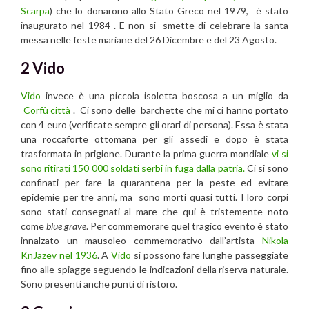
Scarpa
) che lo donarono allo Stato Greco nel 1979, è stato
inaugurato nel 1984 . E non si smette di celebrare la santa
messa nelle feste mariane del 26 Dicembre e del 23 Agosto.
2 Vido
Vido
invece è una piccola isoletta boscosa a un miglio da
Corfù città
. Ci sono delle barchette che mi ci hanno portato
con 4 euro (verificate sempre gli orari di persona). Essa è stata
una roccaforte ottomana per gli assedi e dopo è stata
trasformata in prigione. Durante la prima guerra mondiale
vi si
sono ritirati 150 000 soldati serbi in fuga dalla patria.
Ci si sono
confinati per fare la quarantena per la peste ed evitare
epidemie per tre anni, ma sono morti quasi tutti. I loro corpi
sono stati consegnati al mare che qui è tristemente noto
come
blue grave
. Per commemorare quel tragico evento è stato
innalzato un mausoleo commemorativo dall’artista
Nikola
KnJazev nel 1936
. A
Vido
si possono fare lunghe passeggiate
fino alle spiagge seguendo le indicazioni della riserva naturale.
Sono presenti anche punti di ristoro.