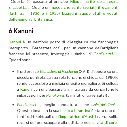
Questa è passata al principe
Filippo marito della regina
Elisabetta
. . Oggi è un
museo che vanta svariati ritrovamenti
(fatti tra il 1936 e il 1955) bizantini, suppellettili e vestiti
dell’egemonia britannica
.
6 Kanoni
Kanoni
è un delizioso posto di villeggiatura che fiancheggia
l’aeroporto . Battezzata così per un cannone dell’artiglieria
francese ivi presente, fronteggia i simboli di
Corfù città
.
Questi sono:
Il pittoresco
Monastero di Vlachérna
(XVII) disposto su una
piccola penisola. La sua sola funzione di chiesa dal 1980 lo
rende accessibile a migliaia di visite giornaliere. Si collega
a
Kanoni
con una passarella in muratura da cui partono le
imbarcazioni per
Pontikonissi
(5 minuti di traversata)! ;
Pontikonissi
, meglio conosciuta come
Isola dei Topi
.
Quest’ultima con la sua
basilica bizantina
è stata uno dei
tanti ritiri spirituali delll’
imperatrice d’Austria
. Era solita
recarsi qui per scappare alla odiata e noiosa
vita di corte