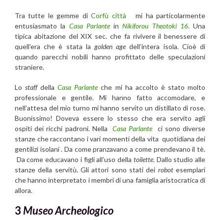
Tra tutte le gemme di
Corfù città
mi ha particolarmente
entusiasmato la
Casa Parlante
in
Nikiforou Theotoki 16
. Una
tipica abitazione del XIX sec. che fa rivivere il benessere di
quell’era che è stata la
golden age
dell’intera isola. Cioè di
quando parecchi nobili hanno profittato delle speculazioni
straniere.
Lo
staff
della
Casa Parlante
che mi ha accolto è stato molto
professionale e gentile. Mi hanno fatto accomodare, e
nell’attesa del mio turno mi hanno servito un distillato di rose.
Buonissimo! Doveva essere lo stesso che era servito agli
ospiti dei ricchi padroni. Nella
Casa Parlante
ci sono diverse
stanze che raccontano i vari momenti della vita quotidiana dei
gentilizi isolani . Da come pranzavano a come prendevano il tè.
Da come educavano i figli all’uso della
toilette
. Dallo studio alle
stanze della servitù. Gli attori sono stati dei
robot
esemplari
che hanno interpretato i membri di una famiglia aristocratica di
allora.
3
Museo Archeologico