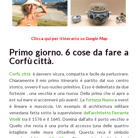
Clicca qui per itinerario su
Google Map
Primo giorno. 6 cose da fare a
Corfù città.
Corfù città
è davvero sicura, compatta e facile da perlustrare.
Chiaramente il mio primo itinerario è partito dal suo centro
storico, ovvero il suo nucleo primitivo. Esso è delimitato da due
fortezze , una vecchia e una nuova. Della prima che si apre a
est sul mare vi accennerò più avanti . La
Fortezza Nuova
a ovest
è lineare e massiccia. Un esempio di architettura militare
veneziana fatta sotto la supervisione
dell’architetto Ferrante
Vitelli
tra il 1576 e il 1645. Domina dall’alto il porto vecchio e
Quello che resta è una porta di accesso (una delle quattro
intagliate nelle mura cittadine). Questa reca il simbolo