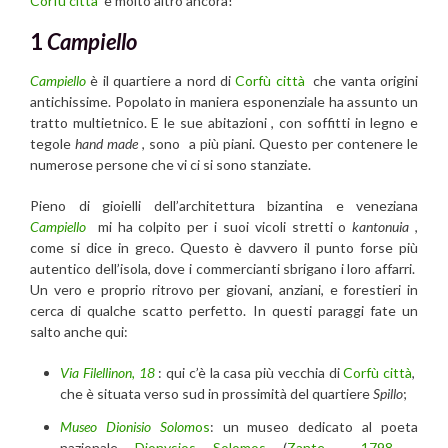
Corfù città
e molto altro ancora!
1
Campiello
Campiello
è il quartiere a nord di
Corfù città
che vanta origini
antichissime. Popolato in maniera esponenziale ha assunto un
tratto multietnico. E le sue abitazioni , con soffitti in legno e
tegole
hand made
, sono a più piani. Questo per contenere le
numerose persone che vi ci si sono stanziate.
Pieno di gioielli dell’architettura bizantina e veneziana
Campiello
mi ha colpito per i suoi vicoli stretti o
kantonuia
,
come si dice in greco. Questo è davvero il punto forse più
autentico dell’isola, dove i commercianti sbrigano i loro affarri.
Un vero e proprio ritrovo per giovani, anziani, e forestieri in
cerca di qualche scatto perfetto. In questi paraggi fate un
salto anche qui:
Via Filellinon, 18
: qui c’è la casa più vecchia di
Corfù città
,
che è situata verso sud in prossimità del quartiere
Spillo
;
Museo Dionisio Solom
os
: un museo dedicato al poeta
nazionale
Dionysios Solomos
(
Zante
,
1798
–