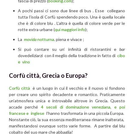
fascia di prezzo (
booking.com
);
A pochi passi ci sono due linee di bus . Esse collegano
tutta l’isola di Corfù spendendo poco. Una è quella locale
che è di colore blu . L’altra è quella di colore verde per le
rotte extra urbane (
qui maggiori info
);
La
movida
notturna
. piena e vivace ;
Si può contare su un’ infinità di ristorantini e
bar
dovedeliziarzi con il meglio della tradizione in fatto di
cibo
e vino
Corfù città, Grecia o Europa?
Corfù città
è un luogo in cui il vecchio e il nuovo si fondono
per creare uno spirito decadente e romantico. Praticamente
un’atmosfera unica e introvabile altrove in Grecia. Questo
accade perché
4 secoli di dominazione veneziana, e poi
francese e inglese
l’hanno trasformata in una piccola Europa.
Nonstante ciò, la sua essenza mediterranea rimane inalterata,
manifestandosi ovunque sotto varie forme. A partire dal blu
cobalto del suo mare che abbaglia!