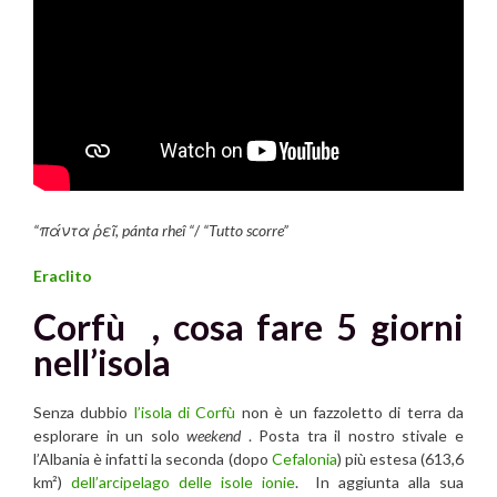
“πάντα ῥεῖ, pánta rheî “
/
“Tutto scorre”
Eraclito
Corfù , cosa fare 5 giorni
nell’isola
Senza dubbio
l’isola di Corfù
non è un fazzoletto di terra da
esplorare in un solo
weekend
. Posta tra il nostro stivale e
l’Albania è infatti la seconda (dopo
Cefalonia
) più estesa (613,6
km²)
dell’arcipelago delle isole ionie
. In aggiunta alla sua