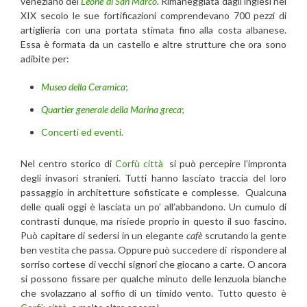
veneziano del
Leone di San Marco
. Rimaneggiata dagli inglesi nel
XIX secolo le sue fortificazioni comprendevano 700 pezzi di
artiglieria con una portata stimata fino alla costa albanese.
Essa è formata da un castello e altre strutture che ora sono
adibite per:
Museo della Ceramica
;
Quartier generale della Marina greca
;
Concerti ed eventi.
Nel centro storico di
Corfù città
si può percepire l’impronta
degli invasori stranieri. Tutti hanno lasciato traccia del loro
passaggio in architetture sofisticate e complesse. Qualcuna
delle quali oggi è lasciata un po’ all’abbandono. Un cumulo di
contrasti dunque, ma risiede proprio in questo il suo fascino.
Può capitare di sedersi in un elegante
cafè
scrutando la gente
ben vestita che passa. Oppure può succedere di rispondere al
sorriso cortese di vecchi signori che giocano a carte. O ancora
si possono fissare per qualche minuto delle lenzuola bianche
che svolazzano al soffio di un timido vento. Tutto questo è