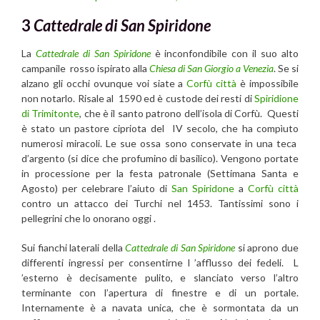
3
Cattedrale di San Spiridone
La
Cattedrale di San Spiridone
è inconfondibile con il suo alto
campanile rosso ispirato alla
Chiesa di San Giorgio a Venezia
. Se si
alzano gli occhi ovunque voi siate a
Corfù città
è impossibile
non notarlo. Risale al 1590 ed è custode dei resti di
Spiridione
di Trimitonte
, che è il santo patrono dell’isola di Corfù. Questi
è stato un pastore cipriota del IV secolo, che ha compìuto
numerosi miracoli. Le sue ossa sono conservate in una teca
d’argento (si dice che profumino di basilico). Vengono portate
in processione per la festa patronale (Settimana Santa e
Agosto) per celebrare l’aiuto di
San Spiridone
a
Corfù città
contro un attacco dei Turchi nel 1453. Tantissimi sono i
pellegrini che lo onorano oggi .
Sui fianchi laterali della
Cattedrale di San Spiridone
si aprono due
differenti ingressi per consentirne l ’afflusso dei fedeli. L
’esterno è decisamente pulito, e slanciato verso l’altro
terminante con l’apertura di finestre e di un portale.
Internamente è a navata unica, che è sormontata da un