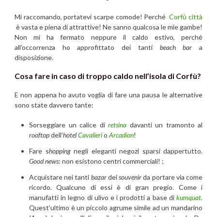
Mi raccomando, portatevi scarpe comode! Perché
Corfù città
è vasta e piena di attrattive! Ne sanno qualcosa le mie gambe!
Non mi ha fermato neppure il caldo estivo, perché
all’occorrenza ho approfittato dei tanti
beach bar
a
disposizione.
Cosa fare in caso di troppo caldo nell’isola di Corfù?
E non appena ho avuto voglia di fare una pausa le alternative
sono state davvero tante:
Sorseggiare un calice di
retsina
davanti un tramonto al
rooftop
dell’
hotel
Cavalieri
o
Arcadion
!
Fare s
hopping
negli eleganti negozi sparsi dappertutto.
Good news
: non esistono centri commerciali! ;
Acquistare nei tanti
bazar
dei
souvenir
da portare via come
ricordo. Qualcuno di essi è di gran pregio. Come i
manufatti in legno di ulivo e i prodotti a base di
kumquat
.
Quest’ultimo è un piccolo agrume simile ad un mandarino