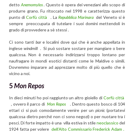
detto
Anemomylos
. Questo è opera dei veneziani allo scopo di
produrre grano. Fu ritoccato nel 1998 e caratterizza questo
punto di
Corfù città
. La
Repubblica Marinara
del Veneto si è
sempre preoccupata di tutelare i suoi domini mettendoli in
grado di provvedere a sè stessi .
Ci sono tanti
bar
e localini dove qui che è anche appellata in
inglese
windmill
. Si può sostare sostare per mangiare o bere
qualcosa. Non è necessario indirizzarsi troppo lontano per
naufragare in mondi esotici distanti come le Maldive o simili.
Dovremmo imparare ad apprezzare molto di più quello che è
vicino a noi.
5
Mon Repos
In dieci minuti ho poi raggiunto un altro gioiello di
Corfù città
, ovvero il parco di
Mon Repos
. Dentro questo bosco di 104
ettari ci si può comodamente venire per un
picnic
(portatevi
qualcosa dietro perché non ci sono negozi) o per nuotare tra i
pesci. Di forte impatto è una villa estiva in stile
neoclassico
del
1924 fatta per volere
dell’Alto Commissario Frederick Adam .