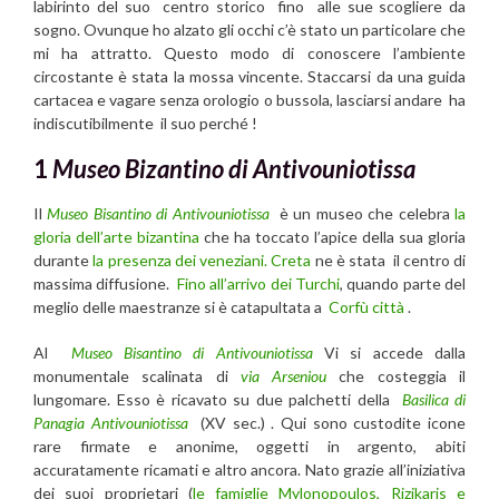
labirinto del suo centro storico fino alle sue scogliere da
sogno. Ovunque ho alzato gli occhi c’è stato un particolare che
mi ha attratto. Questo modo di conoscere l’ambiente
circostante è stata la mossa vincente. Staccarsi da una guida
cartacea e vagare senza orologio o bussola, lasciarsi andare ha
indiscutibilmente il suo perché !
1
Museo Bizantino di Antivouniotissa
Il
Museo Bisantino di Antivouniotissa
è un museo che celebra
la
gloria dell’arte bizantina
che ha toccato l’apice della sua gloria
durante
la presenza dei veneziani. Creta
ne è stata il centro di
massima diffusione.
Fino all’arrivo dei Turchi
, quando parte del
meglio delle maestranze si è catapultata a
Corfù città
.
Al
Museo Bisantino di Antivouniotissa
Vi si accede dalla
monumentale scalinata di
via Arseniou
che costeggia il
lungomare. Esso è ricavato su due palchetti della
Basilica di
Panagia Antivouniotissa
(XV sec.) . Qui sono custodite icone
rare firmate e anonime, oggetti in argento, abiti
accuratamente ricamati e altro ancora. Nato grazie all’iniziativa
dei suoi proprietari (
le famiglie Mylonopoulos, Rizikaris e