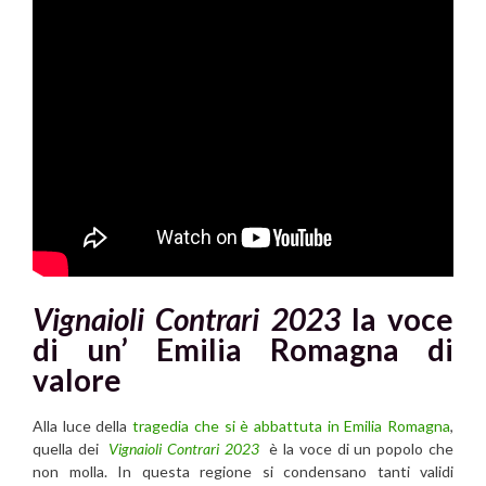
Vignaioli Contrari 2023
la voce
di un’ Emilia Romagna di
valore
Alla luce della
tragedia che si è abbattuta in Emilia Romagna
,
quella dei
Vignaioli Contrari 2023
è la voce di un popolo che
non molla. In questa regione si condensano tanti validi