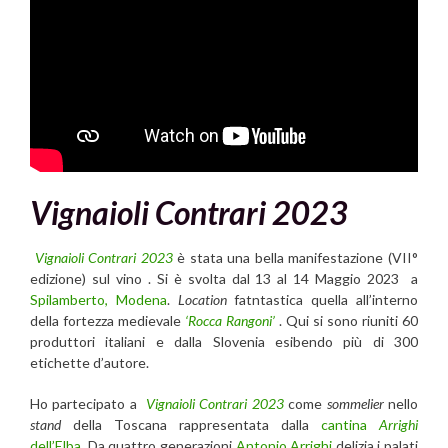
Vignaioli Contrari 2023
Vignaioli Contrari 2023
è stata una bella manifestazione (VII°
edizione) sul vino . Si è svolta dal 13 al 14 Maggio 2023 a
Spilamberto, Modena
.
Location
fatntastica quella all’interno
della fortezza medievale
‘Rocca Rangoni’
. Qui si sono riuniti 60
produttori italiani e dalla Slovenia esibendo più di 300
etichette d’autore.
Ho partecipato a
Vignaioli Contrari 2023
come
sommelier
nello
stand
della Toscana rappresentata dalla
cantina
Arrighi
dell’Elba
. Da quattro generazioni
Antonio Arrighi
delizia i palati