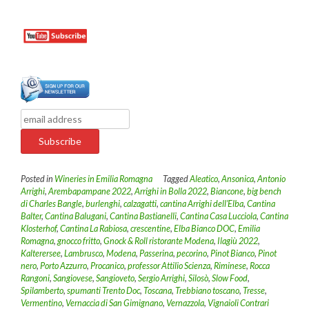
Posted in
Wineries in Emilia Romagna
Tagged
Aleatico
,
Ansonica
,
Antonio
Arrighi
,
Arembapampane 2022
,
Arrighi in Bolla 2022
,
Biancone
,
big bench
di Charles Bangle
,
burlenghi
,
calzagatti
,
cantina Arrighi dell’Elba
,
Cantina
Balter
,
Cantina Balugani
,
Cantina Bastianelli
,
Cantina Casa Lucciola
,
Cantina
Klosterhof
,
Cantina La Rabiosa
,
crescentine
,
Elba Bianco DOC
,
Emilia
Romagna
,
gnocco fritto
,
Gnock & Roll ristorante Modena
,
Ilagiù 2022
,
Kalterersee
,
Lambrusco
,
Modena
,
Passerina
,
pecorino
,
Pinot Bianco
,
Pinot
nero
,
Porto Azzurro
,
Procanico
,
professor Attilio Scienza
,
Riminese
,
Rocca
Rangoni
,
Sangiovese
,
Sangioveto
,
Sergio Arrighi
,
Silosò
,
Slow Food
,
Spilamberto
,
spumanti Trento Doc
,
Toscana
,
Trebbiano toscano
,
Tresse
,
Vermentino
,
Vernaccia di San Gimignano
,
Vernazzola
,
Vignaioli Contrari