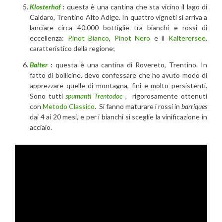
Klosterhof
:
questa è una cantina che sta vicino il lago di
Caldaro, Trentino Alto Adige. In quattro vigneti si arriva a
lanciare circa 40.000 bottiglie tra bianchi e rossi di
eccellenza:
Pinot Bianco
,
Pinot Nero
e il
Kalterersee
,
caratteristico della regione;
Balter
:
questa è una cantina di Rovereto, Trentino. In
fatto di bollicine, devo confessare che ho avuto modo di
apprezzare quelle di montagna, fini e molto persistenti.
Sono tutti
spumanti Trentodoc
, rigorosamente ottenuti
con
Metodo Classico
. Si fanno maturare i rossi in
barriques
dai 4 ai 20 mesi, e per i bianchi si sceglie la vinificazione in
acciaio.