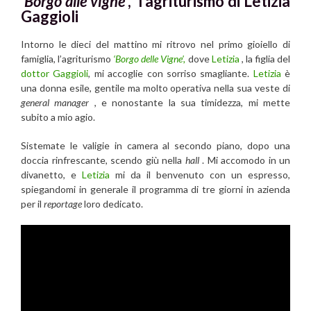
‘Borgo alle vigne’
, ‘l’agriturismo di Letizia
Gaggioli
Intorno le dieci del mattino mi ritrovo nel primo gioiello di
famiglia, l’agriturismo
‘Borgo delle Vigne’,
dove
Letizia
, la figlia del
dottor Gaggioli
, mi accoglie con sorriso smagliante.
Letizia
è
una donna esile, gentile ma molto operativa nella sua veste di
general manager
, e nonostante la sua timidezza, mi mette
subito a mio agio.
Sistemate le valigie in camera al secondo piano, dopo una
doccia rinfrescante, scendo giù nella
hall
. Mi accomodo in un
divanetto, e
Letizia
mi da il benvenuto con un espresso,
spiegandomi in generale il programma di tre giorni in azienda
per il
reportage
loro dedicato.