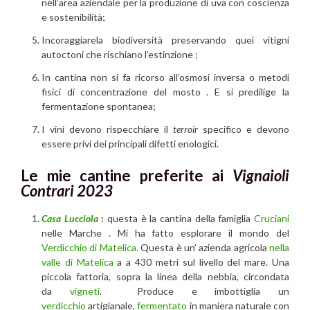
nell’area aziendale per la produzione di uva con coscienza
e sostenibilità;
Incoraggiarela biodiversità preservando quei vitigni
autoctoni che rischiano l’estinzione ;
In cantina non si fa ricorso all’osmosi inversa o metodi
fisici di concentrazione del mosto . E si predilige la
fermentazione spontanea;
I vini devono rispecchiare il
terroir
specifico e devono
essere privi dei principali difetti enologici.
Le mie cantine preferite ai
Vignaioli
Contrari 2023
Casa Lucciola
:
questa è la cantina della famiglia
Cruciani
nelle Marche . Mi ha fatto esplorare il mondo del
Verdicchio di Matelica.
Questa è un’ azienda agricola
nella
valle di Matelica
a a 430 metri sul livello del mare. Una
piccola fattoria, sopra la linea della nebbia, circondata
da
vigneti
. Produce e imbottiglia un
verdicchio
artigianale,
fermentato
in maniera naturale con