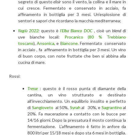
segreto di questo
elisir
sono il vento, la collina e il mare in
cui cresce. Fermentato e conservato in acciaio, fa
affinamento in bottiglia per 3 mesi. Un’esplosione di
sentori e sapori che ricordano la macchia mediterranea;
Ilagiù 2022
:
questo è
l’Elba Bianco DOC
, cioè un
blend
di
uve bianche locali:
Procanico (80 % Trebbiano
toscano
),
Ansonica
, e
Biancone
. Fermentato conservato
in acciaio , fa affinamento in bottiglia per 3 mesi. Un vino
di buon corpo, con note fruttate che ben si abbina alla
cucina di mare.
Rossi:
Tresse
: questo è il rosso punta di diamante della
cantina, un vino strutturato e destinato
all’invecchiamento. Un equilibrio insolito e perfetto
di
Sangioveto
al 50%,
Syrah
al 30%, e
Sagrantino
al
20%. Fa macerazione a contatto con le bucce per
14/16 giorni. Dopo la pressatura il mosto continua la
fermentazione. L’affinamento è fatto in anfore da
800 litri per 15/18 mesi e dopo sta 6 mesi in bottiglia.