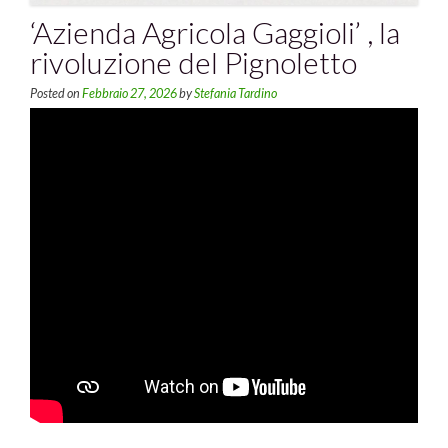
‘Azienda Agricola Gaggioli’ , la
rivoluzione del Pignoletto
Posted on
Febbraio 27, 2026
by
Stefania Tardino