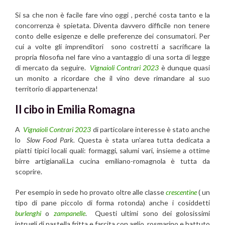
Si sa che non è facile fare vino oggi , perché costa tanto e la
concorrenza è spietata. Diventa davvero difficile non tenere
conto delle esigenze e delle preferenze dei consumatori. Per
cui a volte gli imprenditori sono costretti a sacrificare la
propria filosofia nel fare vino a vantaggio di una sorta di legge
di mercato da seguire.
Vignaioli Contrari 2023
è dunque quasi
un monito a ricordare che il vino deve rimandare al suo
territorio di appartenenza!
Il cibo in Emilia Romagna
A
Vignaioli Contrari 2023
di particolare interesse è stato anche
lo
Slow Food Park.
Questa è stata un’area tutta dedicata a
piatti tipici locali quali: formaggi, salumi vari, insieme a ottime
birre artigianali.La cucina emiliano-romagnola è tutta da
scoprire.
Per esempio in sede ho provato oltre alle classe
crescentine
( un
tipo di pane piccolo di forma rotonda) anche i cosiddetti
burlenghi
o
zampanelle
. Questi ultimi sono dei golosissimi
intrugli di pastella fritta e farcita con aglio, rosmarino e battuto