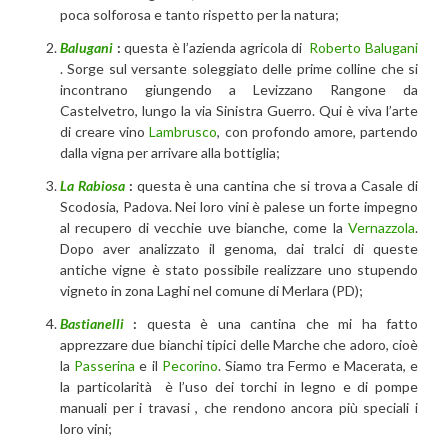
poca solforosa e tanto rispetto per la natura;
Balugani
:
questa è l’azienda agricola di
Roberto Balugani
. Sorge sul versante soleggiato delle prime colline che si
incontrano giungendo a Levizzano Rangone da
Castelvetro, lungo la via Sinistra Guerro. Qui è viva l’arte
di creare vino
Lambrusco
, con profondo amore, partendo
dalla vigna per arrivare alla bottiglia;
La Rabiosa
:
questa è una cantina che si trova a Casale di
Scodosia, Padova. Nei loro vini è palese un forte impegno
al recupero di vecchie uve bianche, come la
Vernazzola
.
Dopo aver analizzato il genoma, dai tralci di queste
antiche vigne è stato possibile realizzare uno stupendo
vigneto in zona Laghi nel comune di Merlara (PD);
Bastianelli
:
questa è una cantina che mi ha fatto
apprezzare due bianchi tipici delle Marche che adoro, cioè
la
Passerina
e il
Pecorino
. Siamo tra Fermo e Macerata, e
la particolarità è l’uso dei torchi in legno e di pompe
manuali per i travasi , che rendono ancora più speciali i
loro vini;