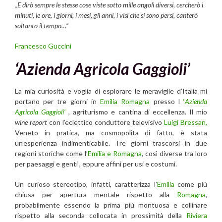
„E dirò sempre le stesse cose viste sotto mille angoli diversi, cercherò i
minuti, le ore, i giorni, i mesi, gli anni, i visi che si sono persi, canterò
soltanto il tempo…“
Francesco Guccini
‘Azienda Agricola Gaggioli’
La mia curiosità e voglia di esplorare le meraviglie d’Italia mi
portano per tre giorni in
Emilia Romagna
presso l
‘
Azienda
Agricola Gaggioli’
, agriturismo e cantina di eccellenza. Il mio
wine report
con l’eclettico conduttore televisivo
Luigi Bressan,
Veneto in pratica, ma cosmopolita di fatto, è stata
un’esperienza indimenticabile. Tre giorni trascorsi in due
regioni storiche come l’
Emilia e Romagna
, così diverse tra loro
per paesaggi e genti , eppure affini per usi e costumi.
Un curioso stereotipo, infatti, caratterizza l’
Emilia
come più
chiusa per apertura mentale rispetto alla
Romagna
,
probabilmente essendo la prima più montuosa e collinare
rispetto alla seconda collocata in prossimità della
Riviera