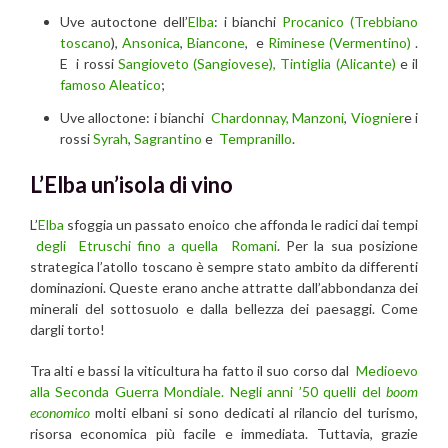
Uve autoctone dell’
Elba
: i bianchi
Procanico (Trebbiano
toscano
),
Ansonica
,
Biancone
, e
Riminese (Vermentino)
.
E i rossi
Sangioveto (Sangiovese),
Tintiglia (Alicante)
e il
famoso Aleatico
;
Uve alloctone: i bianchi
Chardonnay,
Manzoni
,
Viognier
e i
rossi
Syrah
,
Sagrantino
e
Tempranillo
.
L’Elba un’isola di vino
L’
Elba
sfoggia un passato enoico che affonda le radici dai tempi
degli Etruschi fino a quella Romani
. Per la sua posizione
strategica l’atollo toscano è sempre stato ambito da differenti
dominazioni. Queste erano anche attratte dall’abbondanza dei
minerali del sottosuolo e dalla bellezza dei paesaggi. Come
dargli torto!
Tra alti e bassi la viticultura ha fatto il suo corso dal
Medioevo
alla Seconda Guerra Mondiale. Negli anni ’50 quelli del
boom
economico
molti elbani si sono dedicati al rilancio del turismo,
risorsa economica più facile e immediata. Tuttavia, grazie