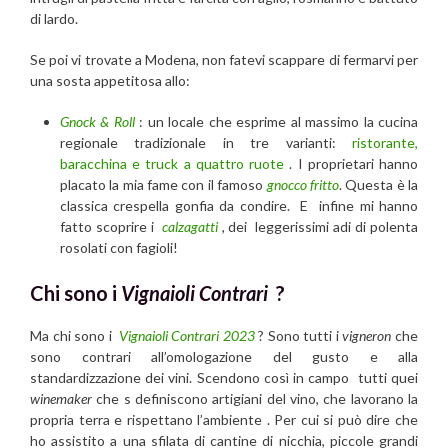
di lardo.
Se poi vi trovate a Modena, non fatevi scappare di fermarvi per
una sosta appetitosa allo:
Gnock & Roll
: un locale che esprime al massimo la cucina
regionale tradizionale in tre varianti:
ristorante,
baracchina e truck a quattro ruote
. I proprietari hanno
placato la mia fame con il famoso
gnocco fritto
. Questa è la
classica crespella gonfia da condire. E infine mi hanno
fatto scoprire i
calzagatti
,
dei leggerissimi adi di polenta
rosolati con fagioli!
Chi sono i
Vignaioli Contrari
?
Ma chi sono i
Vignaioli Contrari 2023
? Sono tutti i
vigneron
che
sono contrari all’omologazione del gusto e alla
standardizzazione dei vini. Scendono così in campo tutti quei
winemaker
che s definiscono artigiani del vino, che lavorano la
propria terra e rispettano l’ambiente . Per cui si può dire che
ho assistito a una sfilata di cantine di nicchia, piccole grandi