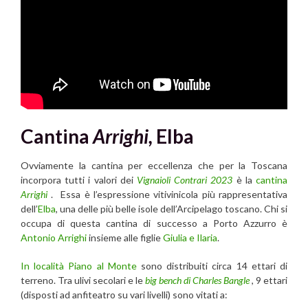
Cantina
Arrighi,
Elba
Ovviamente la cantina per eccellenza che per la Toscana
incorpora tutti i valori dei
Vignaioli Contrari 2023
è la
cantina
Arrighi
. Essa è l’espressione vitivinicola più rappresentativa
dell’
Elba
, una delle più belle isole dell’Arcipelago toscano. Chi si
occupa di questa cantina di successo a Porto Azzurro è
Antonio Arrighi
insieme alle figlie
Giulia e Ilaria
.
In località Piano al Monte
sono distribuiti circa 14 ettari di
terreno. Tra ulivi secolari e le
big bench di Charles Bangle
, 9 ettari
(disposti ad anfiteatro su vari livelli) sono vitati a: