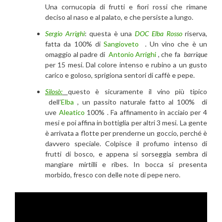
Una cornucopia di frutti e fiori rossi che rimane
deciso al naso e al palato, e che persiste a lungo.
Sergio Arrighi
: questa è una
DOC Elba Rosso
riserva,
fatta da 100% di
Sangioveto
.
Un vino che è un
omaggio al padre di
Antonio Arrighi
, che fa
barrique
per 15 mesi. Dal colore intenso e rubino a un gusto
carico e goloso, sprigiona sentori di caffè e pepe.
Silosò:
questo è sicuramente il vino più tipico
dell’
Elba
, un passito naturale fatto al 100% di
uve
Aleatico
100% . Fa affinamento in acciaio per 4
mesi e poi affina in bottiglia per altri 3 mesi. La gente
è arrivata a flotte per prenderne un goccio, perché è
davvero speciale. Colpisce il profumo intenso di
frutti di bosco, e appena si sorseggia sembra di
mangiare mirtilli e ribes. In bocca si presenta
morbido, fresco con delle note di pepe nero.