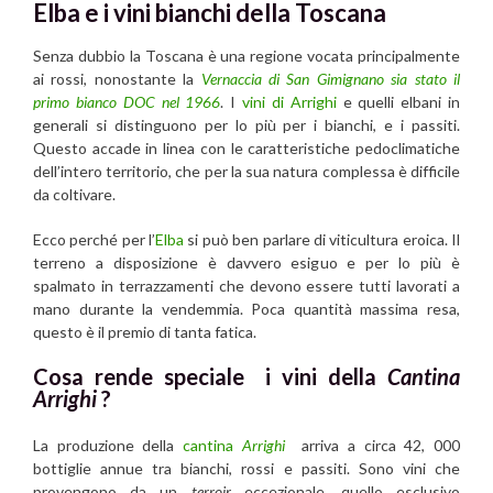
Elba e i vini bianchi della Toscana
Senza dubbio la Toscana è una regione vocata principalmente
ai rossi, nonostante la
Vernaccia di San Gimignano sia stato il
primo bianco DOC nel 1966
. I
vini di Arrighi
e quelli elbani in
generali si distinguono per lo più per i bianchi, e i passiti.
Questo accade in linea con le caratteristiche pedoclimatiche
dell’intero territorio, che per la sua natura complessa è difficile
da coltivare.
Ecco perché per l’
Elba
si può ben parlare di viticultura eroica. Il
terreno a disposizione è davvero esiguo e per lo più è
spalmato in terrazzamenti che devono essere tutti lavorati a
mano durante la vendemmia. Poca quantità massima resa,
questo è il premio di tanta fatica.
Cosa rende speciale i vini della
Cantina
Arrighi
?
La produzione della
cantina
Arrighi
arriva a circa 42, 000
bottiglie annue tra bianchi, rossi e passiti. Sono vini che
provengono da un
terroir
eccezionale, quello esclusivo