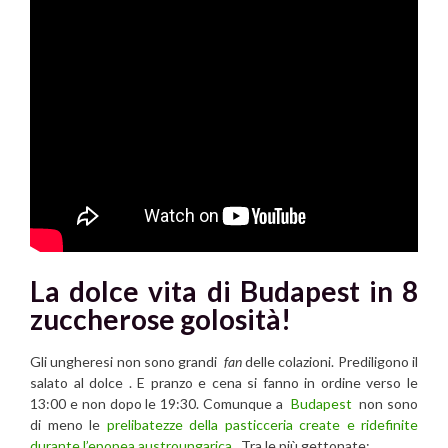
La dolce vita di Budapest in 8
zuccherose golosità!
Gli ungheresi non sono grandi
fan
delle colazioni. Prediligono il
salato al dolce . E pranzo e cena si fanno in ordine verso le
13:00 e non dopo le 19:30. Comunque a
Budapest
non sono
di meno le
prelibatezze della pasticceria create e ridefinite
durante l’epopea austroungarica
. Tra le più gettonate: