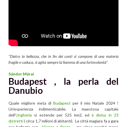
“Dietro la bellezza, che in fin dei conti si compone di una materia
fragile e caduca, si agita sempre la fiamma di una fortevolontà”
Sándor Márai
Budapest , la perla del
Danubio
Quale migliore meta di
Budapest
per il mio Natale 2024 !
Un’esperienza indimenticabile. La maestosa capitale
dell’
Ungheria
si estende per 525 km2, ed
è divisa in 23
distretti
( circa 1,7 milioni di abitanti). La città magiara fa a gara
per bellezza con
Vienn
a e
Praga
, ma vince perché meno