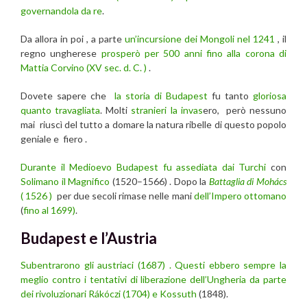
governandola da re
.
Da allora in poi , a parte
un’incursione dei Mongoli nel 1241
, il
regno ungherese
prosperò per 500 anni fino alla corona di
Mattia Corvino (XV sec. d. C. )
.
Dovete sapere che
la storia di Budapest
fu tanto
gloriosa
quanto travagliata
. Molti
stranieri la invas
ero, però nessuno
mai riuscì del tutto a domare la natura ribelle di questo popolo
geniale e fiero .
Durante il Medioevo Budapest fu assediata dai Turchi
con
Solimano il Magnifico
(1520–1566) . Dopo la
Battaglia di Mohács
( 1526 )
per due secoli rimase nelle mani
dell’Impero ottomano
(
fino al 1699)
.
Budapest e l’Austria
Subentrarono gli austriaci (1687) . Questi ebbero sempre la
meglio contro i tentativi di liberazione dell’Ungheria da parte
dei rivoluzionari Rákóczi (1704) e Kossuth
(1848).