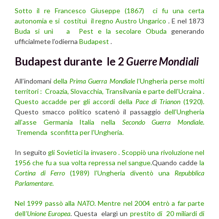
Sotto il re Francesco Giuseppe (1867) ci fu una certa
autonomia
e si costituì il regno Austro Ungarico
. E nel 1873
Buda si unì a Pest e la secolare Obuda
generando
ufficialmete l’odierna
Budapest
.
Budapest durante le 2
Guerre Mondiali
All’indomani
della
Prima Guerra Mondiale
l’Ungheria perse molti
territori : Croazia, Slovacchia, Transilvania e parte dell’Ucraina .
Questo accadde per gli accordi della
Pace di Trianon
(1920).
Questo smacco politico scatenò il passaggio
dell’Ungheria
all’asse Germania Italia nella
Secondo Guerra Mondiale
.
Tremenda sconfitta per l’Ungheria.
In seguito
gli Sovietici la invasero . Scoppiò una rivoluzione nel
1956 che fu a sua volta repressa nel sangue.
Quando cadde
la
Cortina di Ferro
(1989) l’Ungheria diventò una
Repubblica
Parlamentare
.
Nel 1999 passò alla
NATO
. Mentre nel 2004 entrò a far parte
dell
’Unione Europea
. Questa elargì un
prestito di 20 miliardi di