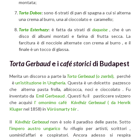
montata;
Torta Dobos
:
sono 6 strati di pan di spagna a cui si alterna
una crema al burro, una al cioccolato e caramello;
Torta Esterhazy
:
è fatta da strati di
daquoise
, che è un
disco di albumi montati e farina di frutta secca. La
farcitura è di nocciole alternate con crema al burro , e il
finale è un tocco di glassa.
Torta Gerbaud
e i
café storici
di Budapest
Merita un discorso a parte la
Torta Gerbeaud
(o
zserbó
),
perché
è
un’istituzione in Ungheria
. Questa è un dolcetto pazzesco
che alterna pasta frolla, albicocca, noci e cioccolato . Fu
inventato da
Emil Gerbeaud
. Questi fu il pasticcere svizzero
che acquisì
l’ omonimo café
Kávéház Gerbeaud
( da Henrik
Kluger
nel 1858) in
Vörösmarty tér
.
Il
Kávéház Gerbeaud
non è solo il paradiso delle paste. Sotto
l’impero austro ungarico
fu rifugio per artisti, scrittori ,
uominid’affari e cospiratori. Ancora adesso si respira