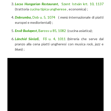
Lecso Hungarian Restaurant
,
Szent István krt. 10, 1137
(trattoria
cucina tipica ungherese
, economica) ;
Dobrumba
,
Dob u. 5, 1074
(
menù
internazionale di piatti
europei e mediorientali) ;
Ensō Budapest
,
Baross u 85, 1082
(cucina asiatica);
Lánchíd Söröző
,
Fő u. 4, 1011
(birreria che serve dal
pranzo alla cena piatti ungheresi con musica
rock
,
jazz
e
blues
) ;