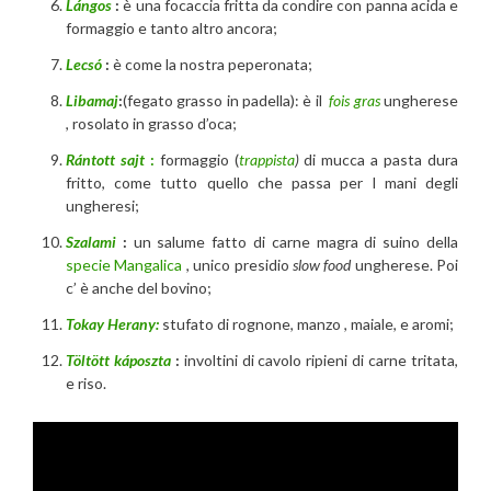
Lángos
:
è una focaccia fritta da condire con panna acida e
formaggio e tanto altro ancora;
Lecsó
:
è come la nostra peperonata;
Libamaj
:
(fegato grasso in padella): è il
fois gras
ungherese
, rosolato in grasso d’oca;
Rántott sajt
:
formaggio (
trappista
)
di mucca a pasta dura
fritto, come tutto quello che passa per l mani degli
ungheresi;
Szalami
:
un salume fatto di carne magra di suino della
specie Mangalica
, unico presidio
slow food
ungherese. Poi
c’ è anche del bovino;
Tokay Herany:
stufato di rognone, manzo , maiale, e aromi;
Töltött káposzta
:
involtini di cavolo ripieni di carne tritata,
e riso.