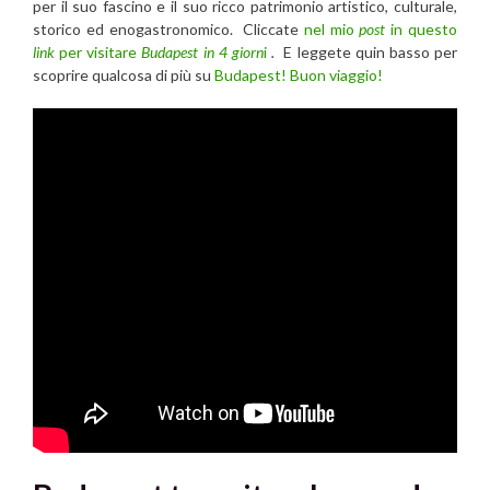
per il suo fascino e il suo ricco patrimonio artistico, culturale,
storico ed enogastronomico. Cliccate
nel mio
post
in questo
link
per visitare
Budapest in 4 giorn
i
.
E leggete quin basso per
scoprire qualcosa di più su
Budapest! Buon viaggio!