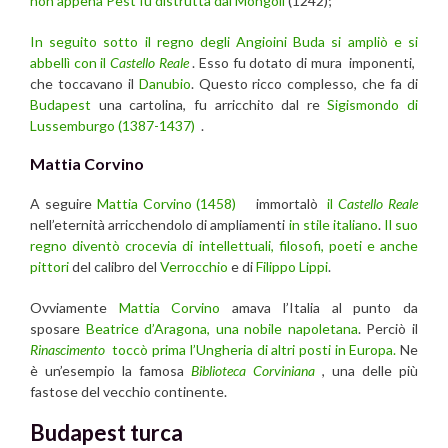
non appena Pest fu distrutta dai Mongoli
(1242);
In seguito sotto il regno degli Angioini Buda si ampliò e si
abbellì con il
Castello Reale
. Esso fu dotato di mura imponenti,
che toccavano il
Danubio
. Questo ricco complesso, che fa di
Budapest
una cartolina, fu arricchito dal re
Sigismondo di
Lussemburgo (1387-1437)
.
Mattia Corvino
A seguire
Mattia Corvino (1458)
immortalò
il
Castello Reale
nell’eternità arricchendolo di ampliamenti
in stile italiano
.
Il suo
regno diventò crocevia di intellettuali, filosofi, poeti e anche
pittori
del calibro del
Verrocchio
e di
Filippo Lippi
.
Ovviamente
Mattia Corvino
amava l’Italia al punto da
sposare
Beatrice d’Aragona,
una nobile napoletana
. Perciò il
Rinascimento
toccò prima l’Ungheria di altri posti in Europa.
Ne
è un’esempio la famosa
Biblioteca Corviniana
, una delle più
fastose del vecchio continente.
Budapest turca