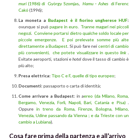
muri
(1986) di György Szomjas
,
Hamu – Ashes
di Ferenc
Cakó
(1996);
La moneta a
Budapest è il fiorino ungherese
HUF
:
ovunque si può
pagare in euro. Tranne magari nei piccoli
negozi
.
Conviene portarsi dietro qualche soldo locale per
piccole emergenze. E poi prelevate somme più alte
direttamente a Budapest
. Si può fare nei
centri di cambio
più convenienti, che potete visualizzare in questo
link
.
Evitate aeroporti, stazioni e
hotel
dove il tasso di cambio è
più alto;
Presa elettrica:
Tipo C e F, quelle di tipo europeo
;
Documenti
: passaporto o carta di identità;
Come arrivare a Budapest
: in a
ereo (da Milano, Roma,
Bergamo, Venezia, Forlì, Napoli, Bari, Catania e Pisa)
.
Oppure
in treno da Roma, Firenze, Bologna, Milano,
Venezia, Udine passando da Vienna ; e da Trieste con un
cambio a Lubiana
).
Cosa fare prima della partenza e all’arrivo