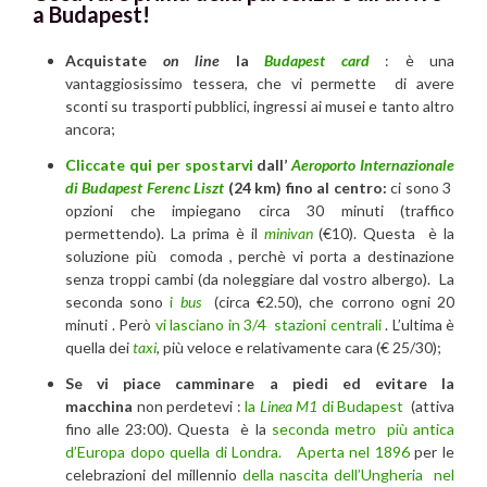
a Budapest!
Acquistate
on line
la
Budapest card
: è una
vantaggiosissimo tessera, che vi permette di avere
sconti su trasporti pubblici, ingressi ai musei e tanto altro
ancora;
Cliccate qui per spostarvi
dall’
Aeroporto Internazionale
di Budapest Ferenc Liszt
(24 km) fino al centro:
ci sono 3
opzioni che impiegano circa 30 minuti (traffico
permettendo). La prima è il
minivan
(€10). Questa è la
soluzione più comoda , perchè vi porta a destinazione
senza troppi cambi (da noleggiare dal vostro albergo). La
seconda sono
i
bus
(circa €2.50), che corrono ogni 20
minuti . Però
vi lasciano in 3/4 stazioni centrali
. L’ultima è
quella dei
taxi
, più veloce e relativamente cara (€ 25/30);
Se vi piace camminare a piedi ed evitare la
macchina
non perdetevi :
la
Linea M1
di Budapest
(attiva
fino alle 23:00). Questa è la
seconda metro più antica
d’Europa dopo quella di Londra. Aperta nel 1896
per le
celebrazioni del millennio
della nascita dell’Ungheria nel