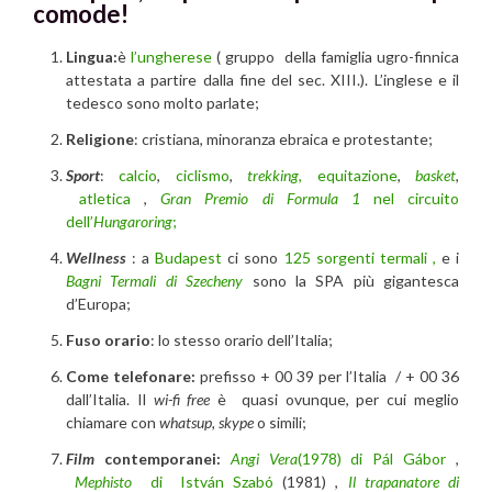
comode!
Lingua:
è
l’ungherese
( gruppo della famiglia ugro-finnica
attestata a partire dalla fine del sec. XIII.). L’inglese e il
tedesco sono molto parlate;
Religione
: cristiana, minoranza ebraica e protestante;
Sport
:
calcio
,
ciclismo
,
trekking
,
equitazione
,
basket
,
atletica
,
Gran Premio di Formula 1
nel circuito
dell’
Hungaroring
;
Wellness
: a
Budapest
ci sono
125 sorgenti termali ,
e i
Bagni Termali di Szecheny
sono la SPA più gigantesca
d’Europa;
Fuso orario
: lo stesso orario dell’Italia;
Come telefonare:
prefisso + 00 39 per l’Italia / + 00 36
dall’Italia. Il
wi-fi
free
è quasi ovunque, per cui meglio
chiamare con
whatsup, skype
o simili;
Film
contemporanei:
Angi Vera
(1978) di Pál Gábor
,
Mephisto
di
István Szabó
(1981) ,
Il trapanatore di