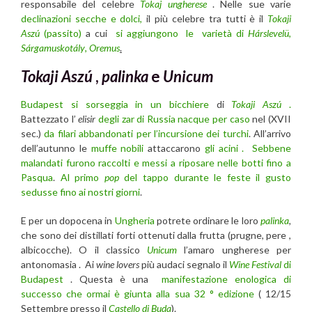
responsabile del celebre
Tokaj ungherese
. Nelle sue varie
declinazioni secche e dolci,
il più celebre tra tutti è il
Tokaji
Aszú
(passito)
a cui
si aggiungono le varietà di
Hárslevelü
,
Sárgamuskotály
,
Oremus
.
Tokaji Aszú
,
palinka
e
Unicum
Budapest si sorseggia in un bicchiere
di
Tokaji Aszú
.
Battezzato l’
elisir
degli zar di Russia nacque per caso
nel (XVII
sec.)
da filari abbandonati per l’incursione dei turchi
. All’arrivo
dell’autunno le
muffe nobili
attaccarono
gli acini . Sebbene
malandati furono raccolti e messi a riposare nelle botti fino a
Pasqua
.
Al primo
pop
del tappo durante le feste il gusto
sedusse fino ai nostri giorni
.
E per un dopocena in
Ungheria
potrete ordinare le loro
palinka
,
che sono dei distillati forti ottenuti dalla frutta (prugne, pere ,
albicocche). O il classico
Unicum
l’amaro ungherese per
antonomasia . Ai
wine lovers
più audaci segnalo il
Wine Festival
di
Budapest
. Questa è una
manifestazione enologica di
successo che ormai è giunta alla sua 32 ° edizione
( 12/15
Settembre presso il
Castello di Buda
).