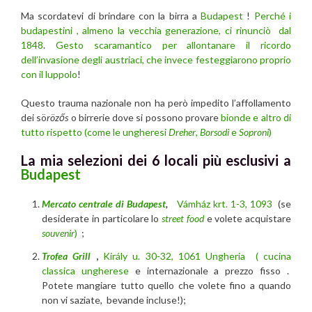
Ma scordatevi di brindare con la birra a
Budapest
!
Perché i
budapestini , almeno la vecchia generazione, ci rinunciò dal
1848
.
Gesto scaramantico per allontanare il ricordo
dell’invasione degli austriaci, che invece festeggiarono proprio
con il luppolo
!
Questo trauma nazionale non ha però impedito l’affollamento
dei sö
rözős
o birrerie dove si possono provare
bionde e altro di
tutto rispetto (come le ungheresi
Dreher
,
Borsodi
e
Soproni
)
La mia selezioni dei 6 locali più esclusivi a
Budapest
Mercato centrale di Budapest
,
Vámház krt. 1-3, 1093
(se
desiderate in particolare lo
street food
e volete acquistare
souvenir
)
;
Trofea Grill
,
Király u. 30-32, 1061 Ungheria (
cucina
classica ungherese
e internazionale a prezzo fisso .
Potete mangiare tutto quello che volete fino a quando
non vi saziate, bevande incluse!);