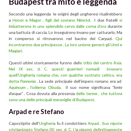
Budapest tra mito e leggenda
Secondo una leggenda le origini degli ungheresi risalirebbero
a
Honor e Magor , figli del sovrano Nimròd.
I due fratelli
si
imbatterono in uno splendido cervo dalle corna d’oro
durante
una battuta di caccia. Lo inseguirono invano per catturarlo. Ma
in compenso si ritrovarono nel bacino dei Carpazi.
Qui
incontrarono due principesse . La loro unione generò gli Unni e
Magiari
.
Questi ultimi storicamente furono del
le tribù del centro Asia.
Nel IX sec. d. C. questi guerrieri nomadi invasero
quell’Ungheria romana che, con qualche sostrato celtico, era
detta
Pannonia
. La sede principale dell’impero romano era ad
Aquincum
, l’odierna Obuda
. Il suo nome significava
“fonte
d’acqua”
. Cosa dovuta alla presenza
delle terme , che tuttora
sono una delle principali meraviglie di Budapest
.
Arpad e re Stefano
Capostipite dell’
Ungheria
fu il condottiero
Arpad
.
Suo nipote
cristianizzato Stefano (XI sec. d. C. ) la plasmò definitivamente