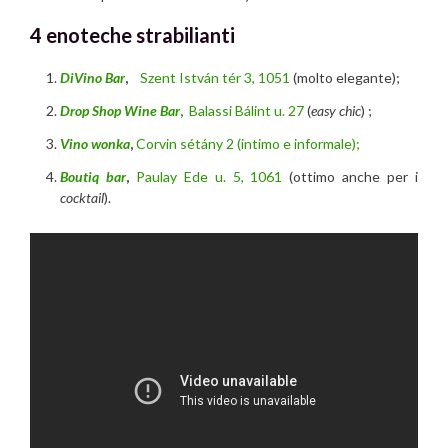
4 enoteche strabilianti
DiVino Bar
,
Szent István tér 3, 1051
(molto elegante);
Drop Shop Wine Bar
,
Balassi Bálint u. 27
(
easy chic
) ;
Vino wonka
,
Corvin sétány 2 (intimo e informale);
Boutiq bar
,
Paulay Ede u. 5, 1061
(ottimo anche per i
cocktail
).