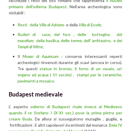
racchiude i resti del sito romano che rappresenta
il nucleo
primario dell’odierna Budapest
. Nell’area archeologica sono
visitabili :
Resti della
Villa di Adriano
e della
Villa di Ercole
;
Ruderi di case, del foro , delle botteghe, del
macellum
,
della basilica,
delle terme, dell’ anfiteatro, e dei
Templi di Mitra
;
Il
Museo di Aquincum
: conserva interessanti reperti
archeologici rinvenuti durante gli scavi (ancora in corso).
Tra questi
statue in bronzo, il forno di un vasaio, un’
organo ad acqua ( III secolo) , stampi per le ceramiche,
pavimenti a mosaico.
Budapest medievale
L’ aspetto
odierno di Budapest risale invece al Medioevo
quando il re Stefano I (X-XI sec.) pose la prima pietra per
creare Buda
. Da allora si susseguirono muraglie , guglie, e
fortificazioni . E altri capolavori incentivati dal monarca
Bela IV