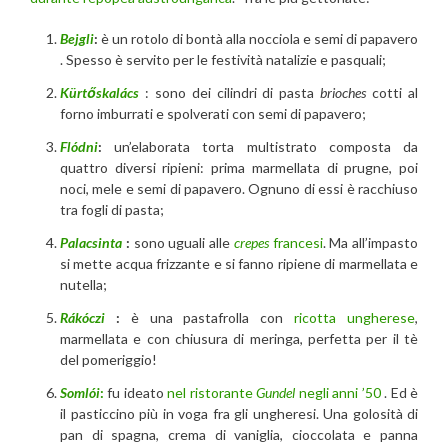
Bejgli
:
è un rotolo di bontà alla nocciola e semi di papavero
. Spesso è servito per le festività natalizie e pasquali;
Kürtőskalács
: sono dei cilindri di pasta
brioches
cotti al
forno imburrati e spolverati con semi di papavero;
Flódni
:
un’elaborata torta multistrato composta da
quattro diversi ripieni: prima marmellata di prugne, poi
noci, mele e semi di papavero. Ognuno di essi è racchiuso
tra fogli di pasta;
Palacsinta
:
sono uguali alle
crepes
francesi
. Ma all’impasto
si mette acqua frizzante e si fanno ripiene di marmellata e
nutella;
Rákóczi
:
è una pastafrolla con
ricotta ungherese
,
marmellata e con chiusura di meringa, perfetta per il tè
del pomeriggio!
Somlói
:
fu ideato
nel ristorante
Gundel
negli anni ’50
. Ed è
il pasticcino più in voga fra gli ungheresi. Una golosità di
pan di spagna, crema di vaniglia, cioccolata e panna