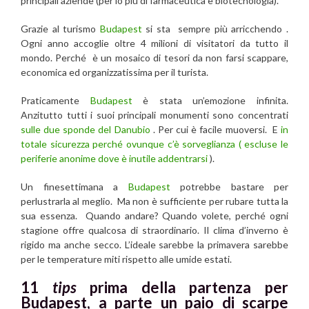
principali aziende (per lo più di farmaceutica e biotecnologia).
Grazie al turismo
Budapest
si sta sempre più arricchendo .
Ogni anno accoglie oltre 4 milioni di visitatori da tutto il
mondo. Perché è un mosaico di tesori da non farsi scappare,
economica ed organizzatissima per il turista.
Praticamente
Budapest
è stata un’emozione infinita.
Anzitutto tutti i suoi principali monumenti sono concentrati
sulle due sponde del Danubio
. Per cui è facile muoversi. E
in
totale sicurezza perché ovunque c’è sorveglianza ( escluse le
periferie anonime dove è inutile addentrarsi
).
Un finesettimana a
Budapest
potrebbe bastare per
perlustrarla al meglio. Ma non è sufficiente per rubare tutta la
sua essenza. Quando andare? Quando volete, perché ogni
stagione offre qualcosa di straordinario. Il clima d’inverno è
rigido ma anche secco. L’ideale sarebbe la primavera sarebbe
per le temperature miti rispetto alle umide estati.
11
tips
prima della partenza per
Budapest, a parte un paio di scarpe