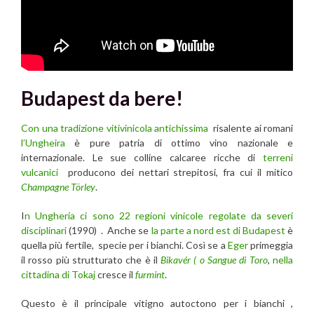
Budapest
da bere!
Con una tradizione vitivinicola antichissima
risalente ai romani
l’Ungheira
è pure patria di ottimo vino nazionale e
internazionale. Le sue colline calcaree ricche di
terreni
vulcanici
producono dei nettari strepitosi, fra cui il mitico
Champagne Törley
.
I
n Ungheria ci sono 22 regioni vinicole regolate da severi
disciplinari
(1990) . Anche se
la parte a nord est di Budapest
è
quella più fertile, specie per i bianchi. Così se a
Eger
primeggia
il rosso più strutturato che è il
Bikavér
( o Sangue di Toro
,
nella
cittadina di Tokaj
cresce il
furmint
.
Questo è il principale vitigno autoctono per i bianchi ,