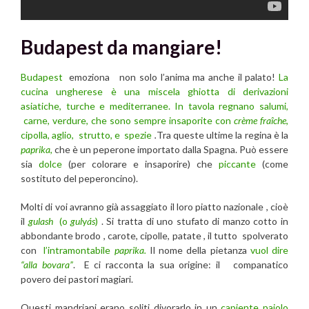
Budapest
da mangiare!
Budapest
emoziona non solo l’anima ma anche il palato!
La
cucina ungherese è una miscela ghiotta di derivazioni
asiatiche, turche e mediterranee. In tavola regnano salumi,
carne, verdure, che sono sempre insaporite con
crème fraîche
,
cipolla, aglio, strutto, e spezie
.
Tra queste ultime la regina è la
paprika
,
che è un peperone importato dalla Spagna. Può essere
sia
dolce
(per colorare e insaporire) che
piccante
(come
sostituto del peperoncino).
Molti di voi avranno già assaggiato il loro piatto nazionale , cioè
il
gulash
(o
gul
y
ás
)
. Si tratta di uno stufato di manzo cotto in
abbondante brodo , carote, cipolle, patate , il tutto spolverato
con
l’intramontabile
paprika.
Il nome della pietanza
vuol dire
“alla bovara”
. E ci racconta la sua origine: il companatico
povero dei pastori magiari.
Questi mandriani erano soliti divorarlo in un
capiente paiolo