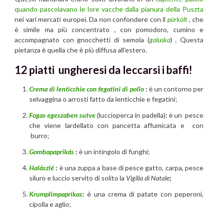
quando pascolavano le lore vacche dalla pianura della Puszta
nei vari mercati europei. Da non confondere con il
pörkölt
, che
è simile ma più concentrato , con pomodoro, cumino e
accompagnato con gnocchetti di semola (
galuska
) . Questa
pietanza è quella che è più diffusa all’estero.
12 piatti ungheresi da leccarsi i baffi!
Crema di lenticchie con fegatini di pollo
:
è un contorno per
selvaggina o arrosti fatto da lenticchie e fegatini;
Fogas egeszaben sutve
(luccioperca in padella)
:
è un pesce
che viene lardellato con pancetta affumicata e con
burro;
Gombapaprikás
:
è un intingolo di funghi;
Halászlé
:
è una zuppa a base di pesce gatto, carpa, pesce
siluro e luccio servito di solito la
Vigilia di Natale
;
Krumplimpaprikas
:
è una crema di patate con peperoni,
cipolla e aglio;