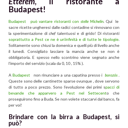
Etterem
, il ristorante a
Budapest!
Budapest può vantare ristoranti con
stelle Michelin
. Qui le
sacre ricette ungheresi dalle radici contadine si rinnovano con
la sperimentazione di
chef
talentuosi e di grido! Di ristoranti
soprattutto a Pest ce ne è un’infinità e di tutte le tipologie
.
Solitamente sono chiusi la domenica e quelli più di livello anche
il lunedì. Consigliato lasciare la mancia anche se non è
obbligatoria. E spesso nello scontrino viene segnato anche
l’importo del servizio (scala da 0, 10 , 15% ).
A
Budapest
non rinunciare a una capatina presso i
borozós
.
Queste sono delle cantinette sparse ovunque , dove servono
di tutto a poco prezzo. Sono l’evoluzione dei primi s
pacci di
bevande che apparvero a Pest nel Settecent
o che
proseguirono fino a Buda. Se non volete staccarvi dal banco, fa
per voi!
Brindare con la birra a Budapest, si
può?