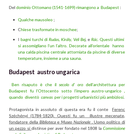
Del
dominio Ottomano (1541-1699) rimangono a Budapest
:
Qualche mausoleo
;
C
hiese trasformate in moschee
;
I
bagni turchi di
Rudas
,
Király,
Veli Bej
, e
Rác.
Questi ultimi
si assomigliano l’un l’altro. Decorate all’orientale hanno
una calda piscina centrale attorniata da piscine di diverse
temperature, insieme a una sauna.
Budapest austro ungarica
Ben risaputo è che il
secolo d’ oro
dell’architettura per
Budapest fu l’Ottocento sotto
l’impero austro-ungarico ,
quando
diventò
canvas
per i progetti urbanistici più ambiziosi
.
Protagonista in assoluto di questa era fu il conte
Ferenc
Széchényi (1784-1820). Questi fu un illustre mecenate,
fondatore della
Biblioteca
e
Museo Nazionale
. Uomo politico di
un pezzo si
distinse per aver fondato nel 1808 la
Commissione