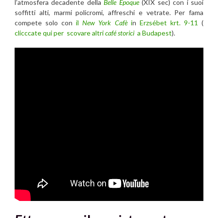
l’atmosfera decadente della
Belle Époque
(XIX sec) con i suoi
soffitti alti, marmi policromi, affreschi e vetrate. Per fama
compete solo con
il
New York Cafè
i
n
Erzsébet krt. 9-11
(
clicccate qui per scovare altri
café storici
a Budapest
).