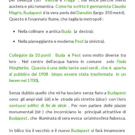
austera e più romantica.
Come ha scritto il germanista Claudio
Magris
,
Budapest
è la vera perla del
Danubio
(largo 350 metri).
Questo è l’osannato fiume, che taglia la metropoli :
Nella collinare e antica
Buda
(a destra);
Nella pianeggiante e moderna
Pest
(a sinistra).
Collegate da 10 ponti
Buda
e
Pest
sono molto diverse tra
loro . Nel centro dell’acqua hanno in comune solo
l’isola
Margherita.
Questa è una delle tante oasi verdi , che è aperta
al pubblico dal 1908 (dopo essere stata trasformata in un
harem
nel 1700
).
Senza dubbio quello che mi ha lasciato senza fiato a
Budapest
sono gli ampi viali (
út
) e le strade più strette (
útca
) con i loro
sontuosi edifici di
fin de siècle
. Per non parlare delle piazze
monumentali (
tér
) che incorniciano le principali attrattive di
Budapest
, che illuminata di sera evoca un’atmosfera fiabesca.
In bilico tra il vecchio e il nuovo
Budapest
vi farà innamorare