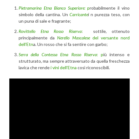
Pietramarina Etna Bianco Superiore:
p
robabilmente il vino
simbolo della cantina. Un
Carricante
i n purezza teso, con
un puna di sale e fragrante;
Rovittello Etna Rosso Riserva
:
sottile, ottenuto
principalmente da
Nerello Mascalese
del versante nord
dell’Etn
a. Un rosso che si fa sentire con garbo;
Serra della Contessa Etna Rosso Riserva
: p
iù intenso e
strutturato, ma sempre attraversato da quella freschezza
lavica che rende
i vini dell’Etna
così riconoscibili.