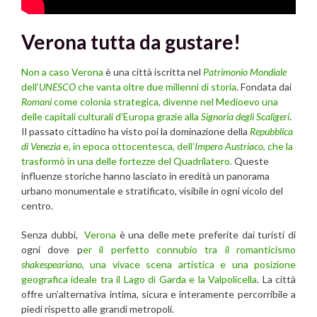
Verona tutta da gustare!
Non a caso Verona
è una città iscritta nel
Patrimonio Mondiale
dell’
UNESCO
che vanta oltre due millenni di storia
. Fondata dai
Romani
come colonia strategica, divenne nel Medioevo una
delle capitali culturali d’Europa grazie alla
Signoria degli Scaligeri
.
Il passato cittadino ha visto poi la dominazione della
Repubblica
di Venezia
e, in epoca ottocentesca, dell’
Impero Austriaco
, che la
trasformò in una delle fortezze del Quadrilatero.
Queste
influenze storiche hanno lasciato in eredità un panorama
urbano monumentale e stratificato, visibile in ogni vicolo del
centro.
Senza dubbi,
Verona
è una delle mete preferite dai turisti di
ogni dove p
er il perfetto connubio tra il romanticismo
shakespeariano
, una vivace scena artistica e una posizione
geografica ideale tra il Lago di Garda e la Valpolicella
. La città
offre un’alternativa intima, sicura e interamente percorribile a
piedi rispetto alle grandi metropoli.