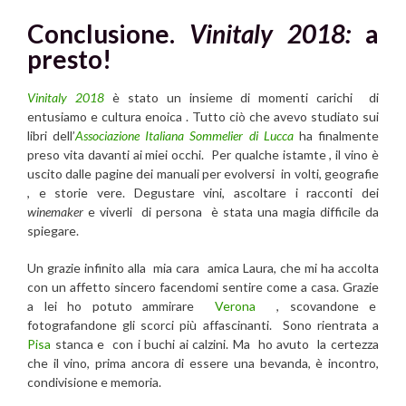
Conclusione.
Vinitaly 2018:
a
presto!
Vinitaly
2018
è stato un insieme di momenti carichi di
entusiamo e cultura enoica . Tutto ciò che avevo studiato sui
libri dell’
Associazione Italiana Sommelier
di Lucca
ha finalmente
preso vita davanti ai miei occhi. Per qualche istamte , il vino è
uscito dalle pagine dei manuali per evolversi in volti, geografie
, e storie vere. Degustare vini, ascoltare i racconti dei
winemaker
e viverli di persona è stata una magia difficile da
spiegare.
Un grazie infinito alla mia cara amica Laura, che mi ha accolta
con un affetto sincero facendomi sentire come a casa. Grazie
a lei ho potuto ammirare
Verona
, scovandone e
fotografandone gli scorci più affascinanti. Sono rientrata a
Pisa
stanca e con i buchi ai calzini. Ma ho avuto la certezza
che il vino, prima ancora di essere una bevanda, è incontro,
condivisione e memoria.