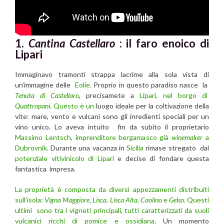
1.
Cantina Castellaro
: il faro enoico di
Lipari
Immaginavo tramonti strappa lacrime alla sola vista di
un’immagine delle
Eolie.
Proprio in questo paradiso nasce la
Tenuta di Castellaro
, precisamete a
Lipari
,
nel borgo di
Quattropani.
Questo è un
luogo ideale per la coltivazione della
vite: mare, vento e vulcani sono gli inredienti speciali per un
vino unico. Lo aveva intuito fin da subito il proprietario
Massimo Lentsch, imprenditore bergamasco già
winemaker
a
Dubrovnik
. Durante una vacanza in
Sicilia
rimase stregato dal
potenziale vitivinicolo di Lipari
e decise di fondare questa
fantastica impresa.
La proprietà è composta da diversi appezzamenti distribuiti
sull’isola:
Vigna Maggiore
,
Lisca
,
Lisca Alta
,
Caolino
e
Gelso.
Questi
ultimi sono tra i vigneti principali, tutti caratterizzati da suoli
vulcanici ricchi di pomice e ossidiana
. Un momento