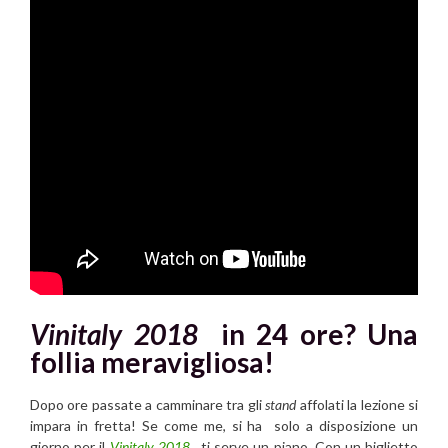
Vinitaly 2018
in 24 ore? Una
follia meravigliosa!
Dopo ore passate a camminare tra gli
stand
affolati la lezione si
impara in fretta! Se come me, si ha solo a disposizione un
giorno per il
Vinitaly
2018
, ti serve un piano. Con un biglietto