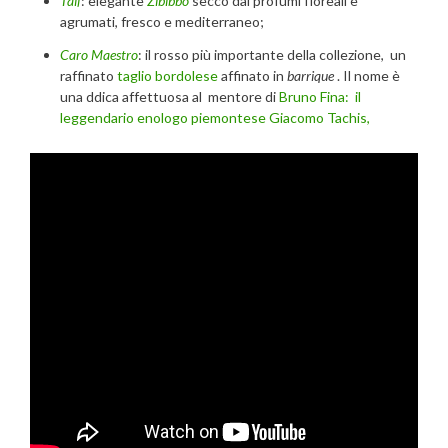
Taif
: elegante
Zibibbo
secco dai profumi floreali e
agrumati, fresco e mediterraneo;
Caro Maestro
: il rosso più importante della collezione, un
raffinato
taglio bordolese
affinato in
barrique
. Il nome è
una ddica affettuosa al mentore di
Bruno Fina: il
leggendario enologo piemontese
Giacomo Tachis,