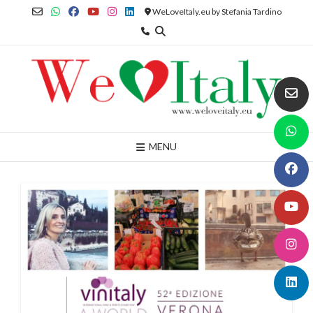
Skip
WeLoveItaly.eu by Stefania Tardino
to
content
MENU