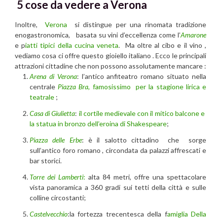
5 cose da vedere a Verona
Inoltre,
Verona
si distingue per una rinomata tradizione
enogastronomica, basata su vini d’eccellenza come l’
Amarone
e p
iatti tipici della cucina veneta
. Ma oltre al cibo e il vino ,
vediamo cosa ci offre questo gioiello italiano . Ecco le principali
attrazioni cittadine che non possono assolutamente mancare :
Arena di Verona
: l’antico anfiteatro romano situato nella
centrale
Piazza Bra
,
famosissimo per la stagione lirica e
teatrale
;
Casa di Giulietta
:
il cortile medievale con il mitico balcone e
la statua in bronzo dell’eroina di Shakespeare
;
Piazza delle Erbe
: è il salotto cittadino che sorge
sull’antico foro romano , circondata da palazzi affrescati e
bar storici.
Torre dei Lamberti
:
alta 84 metri, offre una spettacolare
vista panoramica a 360 gradi sui tetti della città e sulle
colline circostanti;
Castelvecchio
:la fortezza trecentesca della f
amiglia Della