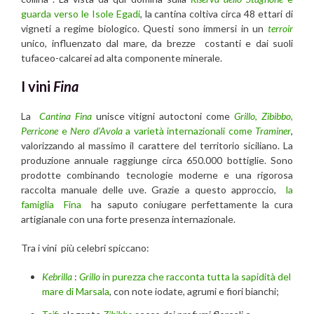
guarda verso le Isole Egadi
, la cantina coltiva circa 48 ettari di
vigneti a regime biologico. Questi sono immersi in un
terroir
unico, influenzato dal mare, da brezze costanti e dai suoli
tufaceo-calcarei ad alta componente minerale.
I vini
Fina
La
Cantina Fina
unisce vitigni autoctoni come
Grillo
,
Zibibbo
,
Perricone
e
Nero d’Avola
a varietà internazionali come
Traminer
,
valorizzando al massimo il carattere del territorio siciliano. La
produzione annuale raggiunge circa 650.000 bottiglie. Sono
prodotte combinando tecnologie moderne e una rigorosa
raccolta manuale delle uve. Grazie a questo approccio,
la
famiglia Fina
ha saputo coniugare perfettamente la cura
artigianale con una forte presenza internazionale.
Tra i vini più celebri spiccano:
Kebrilla
:
Grillo
in purezza che racconta tutta la sapidità del
mare di Marsala
, con note iodate, agrumi e fiori bianchi;