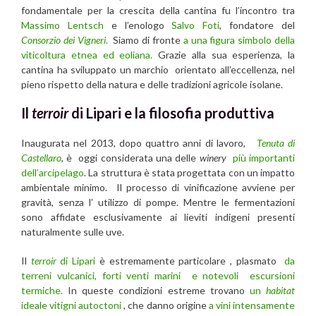
fondamentale per la crescita della cantina fu l’incontro tra
Massimo Lentsch
e l’enologo
Salvo Foti
, fondatore del
Consorzio dei Vigneri
.
Siamo di fronte
a una figura simbolo della
viticoltura etnea ed eoliana.
Grazie alla sua esperienza, la
cantina ha sviluppato un marchio orientato all’eccellenza, nel
pieno rispetto della natura e delle tradizioni agricole isolane.
Il
terroir
di Lipari e la filosofia produttiva
Inaugurata nel 2013, dopo quattro anni di lavoro,
Tenuta di
Castellaro
, è oggi considerata una delle
winery
più importanti
dell’arcipelago
. La struttura è stata progettata con un impatto
ambientale minimo. Il processo di vinificazione avviene per
gravità, senza l’ utilizzo di pompe. Mentre le fermentazioni
sono affidate esclusivamente ai lieviti indigeni presenti
naturalmente sulle uve.
Il
terroir
di Lipari
è estremamente particolare , plasmato
da
terreni vulcanici, forti venti marini e notevoli escursioni
termiche.
In queste condizioni estreme trovano
un
habitat
ideale vitigni autoctoni
, che danno origine
a vini intensamente