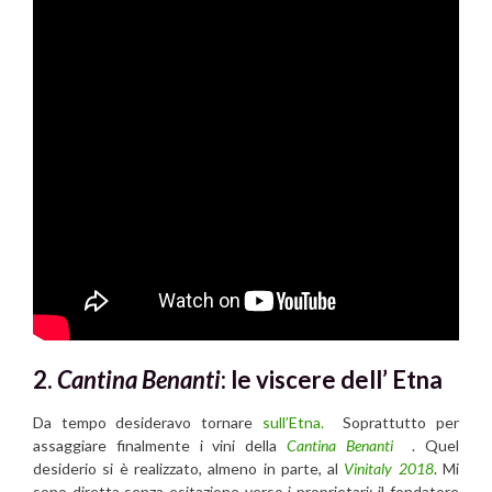
2.
Cantina Benanti
:
le viscere dell’ Etna
Da tempo desideravo tornare
sull’
Etna
.
Soprattutto per
assaggiare finalmente i vini della
Cantina Benanti
. Quel
desiderio si è realizzato, almeno in parte, al
Vinitaly
2018
. Mi
sono diretta senza esitazione verso i proprietari: il fondatore