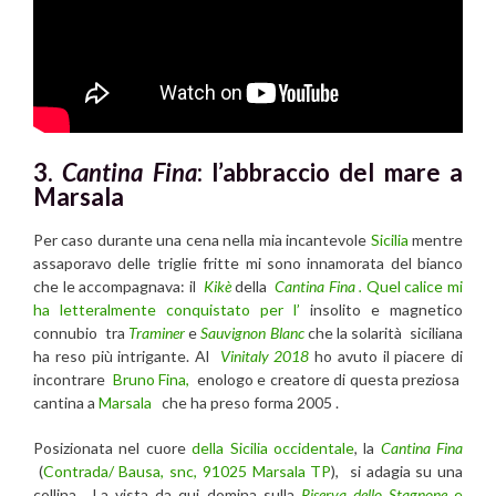
3.
Cantina Fina
: l’abbraccio del mare a
Marsala
Per caso durante una cena nella mia incantevole
Sicilia
mentre
assaporavo delle triglie fritte mi sono innamorata del bianco
che le accompagnava:
il
Kikè
della
Cantina Fina .
Quel calice mi
ha letteralmente conquistato per l’
insolito e magnetico
connubio tra
Traminer
e
Sauvignon Blanc
che la solarità siciliana
ha reso più intrigante.
Al
Vinitaly 2018
ho avuto il piacere di
incontrare
Bruno Fina,
enologo e creatore di questa preziosa
cantina a
Marsala
che ha preso forma
2005 .
Posizionata nel cuore
della Sicilia occidentale
, la
Cantina Fina
(
Contrada/ Bausa, snc, 91025 Marsala TP
), si adagia su una
collina . La vista da qui domina sulla
Riserva dello Stagnone
e