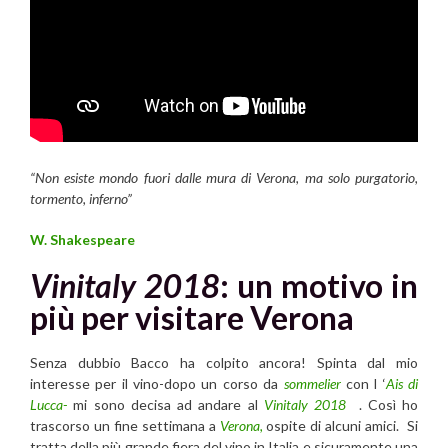
“Non esiste mondo fuori dalle mura di Verona, ma solo purgatorio,
tormento, inferno”
W. Shakespeare
Vinitaly 2018
:
un motivo in
più per visitare Verona
Senza dubbio Bacco ha colpito ancora! Spinta dal mio
interesse per il vino-dopo un corso da
sommelier
con l ‘
Ais di
Lucca-
mi sono decisa ad andare al
Vinitaly 2018
. Così ho
trascorso un fine settimana a
Verona,
ospite di alcuni amici. Si
tratta della più grande fiera del vino in Italia e sicuramente una