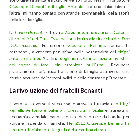
Giuseppe Benanti
e il figlio
Antonio
Tra una chiacchiera e
l’altra mi hanno parlato con grande spontaneità della storia
della loro famiglia.
La
Cantina Benanti
si trova
a Viagrande, in provincia di Catania,
alle pendici dell’Etna. Essa ha contribuito alla rinascita dell’
Etna
DOC moderna
.
Fu proprio
Giuseppe Benant
i, farmacista
catanese , a credere per primo nelle potenzialità dei
vitigni
autoctoni etnei.
Alla fine
degli anni Ottanta iniziò a investire
nel sogno di fare vini strepitosi sull’Etna.
Recuperò
praticamente un’antica tradizione di famiglia attraverso uno
studio accurato dei terreni laviici e delle contrade più vocate.
La rivoluzione dei fratelli Benanti
Il vero salto verso il successo è arrivato tuttavia con
i figli
gemelli,
Antonio
e
Salvino
. Cresciuti in Sicilia
e laureati in
economia aziendale, hanno deciso di rientrare da Londra per
guidare l’azienda di famiglia.
Nel 2012 Giuseppe Benanti ha
ceduto ufficialmente la guida della cantina ai fratelli
.