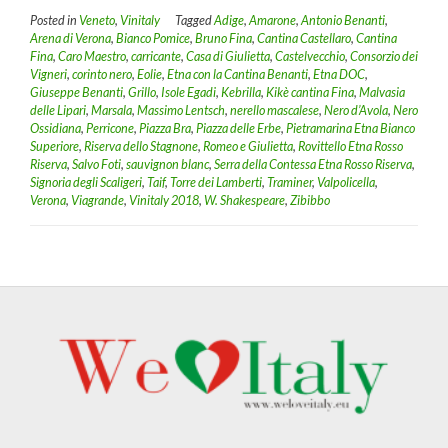
Posted in
Veneto
,
Vinitaly
Tagged
Adige
,
Amarone
,
Antonio Benanti
,
Arena di Verona
,
Bianco Pomice
,
Bruno Fina
,
Cantina Castellaro
,
Cantina
Fina
,
Caro Maestro
,
carricante
,
Casa di Giulietta
,
Castelvecchio
,
Consorzio dei
Vigneri
,
corinto nero
,
Eolie
,
Etna con la Cantina Benanti
,
Etna DOC
,
Giuseppe Benanti
,
Grillo
,
Isole Egadi
,
Kebrilla
,
Kikè cantina Fina
,
Malvasia
delle Lipari
,
Marsala
,
Massimo Lentsch
,
nerello mascalese
,
Nero d’Avola
,
Nero
Ossidiana
,
Perricone
,
Piazza Bra
,
Piazza delle Erbe
,
Pietramarina Etna Bianco
Superiore
,
Riserva dello Stagnone
,
Romeo e Giulietta
,
Rovittello Etna Rosso
Riserva
,
Salvo Foti
,
sauvignon blanc
,
Serra della Contessa Etna Rosso Riserva
,
Signoria degli Scaligeri
,
Taif
,
Torre dei Lamberti
,
Traminer
,
Valpolicella
,
Verona
,
Viagrande
,
Vinitaly 2018
,
W. Shakespeare
,
Zibibbo