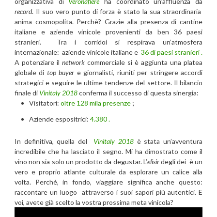
organizzativa di
Veronafiere
ha coordinato un’affluenza da
record
. Il suo vero punto di forza è stato la sua straordinaria
anima cosmopolita. Perchè? Grazie alla presenza di cantine
italiane e aziende vinicole provenienti da ben 36 paesi
stranieri. Tra i corridoi si respirava un’atmosfera
internazionale: aziende vinicole italiane e
36 di paesi stranieri .
A potenziare il
network
commerciale si è aggiunta una platea
globale di
top buyer
e giornalisti, riuniti per stringere accordi
strategici e seguire le ultime tendenze del settore.
Il bilancio
finale di
Vinitaly
2018
con
ferma il successo di questa sinergia:
Visitatori:
oltre 128 mila presenze
;
Aziende espositrici:
4.380 .
In definitiva, quella del
Vinitaly
2018
è stata un’avventura
incredibile che ha lasciato il segno. Mi ha dimostrato come il
vino non sia solo un prodotto da degustar. L’
elisir
degli dei è un
vero e proprio atlante culturale da esplorare un calice alla
volta. Perché, in fondo, viaggiare significa anche questo:
raccontare un luogo attraverso i suoi sapori più autentici. E
voi, avete già scelto la vostra prossima meta vinicola?