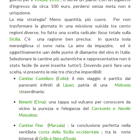
d’ingresso da circa 100 euro, perdersi senza meta non è
un’opzione.
La mia strategia? Meno quantità, più cuore. Per non
trasformare la giornata in una missione suicida tra cento
regioni diverse, ho fatto una scelta radicale:
focus
totale sulla
Sicilia
. C’è una ragione ben precisa: in questa isola
meravigliosa ci sono nata. La amo da impazzire, ed è
oggettivamente uan delle punte di diamante del vino in Italia.
Selezionare le cantine più autentiche e rappresentative non è
stato facile (le avrei inserite tutte!). Dovendo però fare una
scelta, vi presento le mie tre chicche imperdibili:
Cantina Castellaro
(
Eolie
): il mio viaggio è partito dai
panorami infiniti di
Lipari
, patria di una
Malvasia
s
traordinaria;
Benanti
(Etna)
: una tappa sul vulcano per conoscere da
vicino la purezza e l’eleganza del
Carricante
e
Nerello
Mascalese
;
Cantina Fina
(
Marsala)
: la conclusione perfetta nella
ventilata
costa della Sicilia occidentale
; tra le note
intense di
Grillo
e
Nero d’Avola.