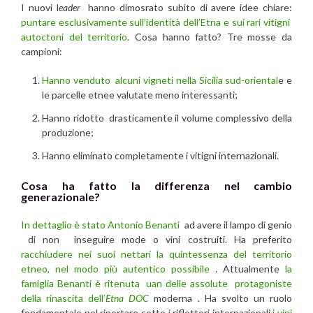
I nuovi l
eader
hanno dimosrato subito di avere idee chiare:
puntare esclusivamente sull’identità dell’Etna e sui rari vitigni
autoctoni del territorio
. Cosa hanno fatto? Tre mosse da
campioni:
Hanno venduto alcuni vigneti nella Sicilia sud-oriental
e e
le parcelle etnee valutate meno interessanti;
Hanno ridotto drasticamente il volume complessivo della
produzione;
Hanno eliminato completamente i vitigni internazionali.
Cosa ha fatto la differenza nel cambio
generazionale?
In dettaglio è stato Antonio Benanti
ad avere il lampo di genio
di non inseguire mode o vini costruiti. Ha preferito
racchiudere nei suoi nettari la quintessenza del territorio
etneo, nel modo più autentico possibile
. Attualmente
la
famiglia Benanti è ritenuta uan delle assolute
protagoniste
della rinascita dell’
Etna DOC
moderna . Ha svolto un ruolo
fondamentale nel riportare sotto i riflettori internazionali
i vini