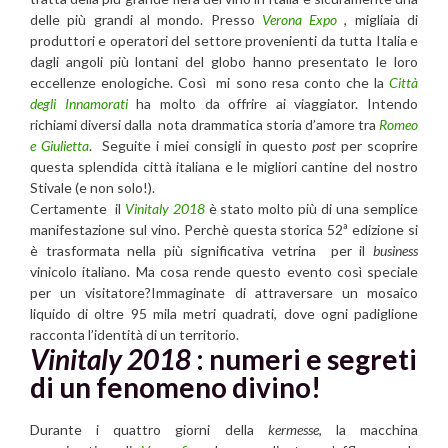
delle più grandi al mondo. Presso
Verona Expo
, migliaia di
produttori e operatori del settore provenienti da tutta Italia e
dagli angoli più lontani del globo hanno presentato le loro
eccellenze enologiche. Così mi sono resa conto che la
Città
degli Innamorati
ha molto da offrire ai viaggiator. Intendo
richiami diversi dalla nota drammatica storia d’amore tra
Romeo
e Giulietta
. Seguite i miei consigli in questo
post
per scoprire
questa splendida città italiana e le migliori cantine del nostro
Stivale (e non solo!).
Certamente il
Vinitaly
2018
è stato molto più di una semplice
manifestazione sul vino. Perchè questa storica 52ª edizione si
è trasformata nella più significativa vetrina per il
business
vinicolo italiano. Ma cosa rende questo evento così speciale
per un visitatore?Immaginate di attraversare un mosaico
liquido di oltre 95 mila metri quadrati, dove ogni padiglione
racconta l’identità di un territorio.
Vinitaly 2018
: numeri e segreti
di un fenomeno divino!
Durante i quattro giorni della
kermesse
, la macchina