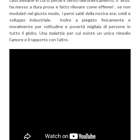
caos immane in cui si perde il senso dell’orientamento. Il virus
ha messo a dura prova e fatto rilevare come effimeri , se non
modulati nel giusto modo, i perni saldi della nostra era: soldi e
sviluppo industriale. Inolre a piegato fisicamente e
moralmente per solitudine e povertà migliaia di persone in
tutto il globo. Una malattia per cui esiste un unico rimedio
l’amore e il rapporto con l’altro.