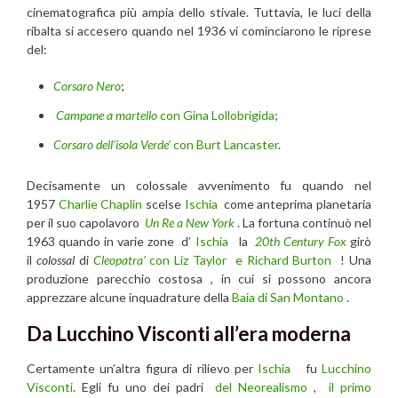
cinematografica più ampia dello stivale. Tuttavia, le luci della
ribalta si accesero quando nel 1936 vi cominciarono le riprese
del:
Corsaro Nero
;
Campane a martello
con Gina Lollobrigida
;
Corsaro dell’isola Verde’
con Burt Lancaster
.
Decisamente un colossale avvenimento fu quando nel
1957
Charlie Chaplin
scelse
Ischia
come anteprima planetaria
per il suo capolavoro
Un Re a New York
. La fortuna continuò nel
1963 quando in varie zone
d’
Ischia
la
20th Century Fox
girò
il
colossal
di
Cleopatra’
con Liz Taylor e Richard Burton
! Una
produzione parecchio costosa , in cui si possono ancora
apprezzare alcune inquadrature della
Baia di San Montano
.
Da Lucchino Visconti all’era moderna
Certamente un’altra figura di rilievo per
Ischia
fu
Lucchino
Visconti
. Egli fu uno dei padri
del Neorealismo
,
il primo