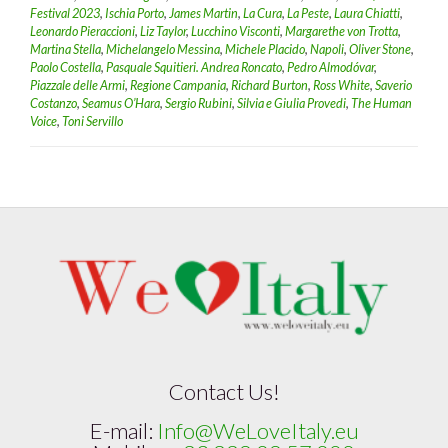
Festival 2023
,
Ischia Porto
,
James Martin
,
La Cura
,
La Peste
,
Laura Chiatti
,
Leonardo Pieraccioni
,
Liz Taylor
,
Lucchino Visconti
,
Margarethe von Trotta
,
Martina Stella
,
Michelangelo Messina
,
Michele Placido
,
Napoli
,
Oliver Stone
,
Paolo Costella
,
Pasquale Squitieri. Andrea Roncato
,
Pedro Almodóvar
,
Piazzale delle Armi
,
Regione Campania
,
Richard Burton
,
Ross White
,
Saverio
Costanzo
,
Seamus O’Hara
,
Sergio Rubini
,
Silvia e Giulia Provedi
,
The Human
Voice
,
Toni Servillo
Contact Us!
E-mail:
Info@WeLoveItaly.eu