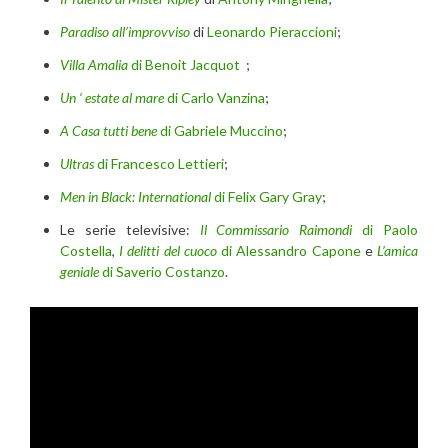
Paradiso all’improvviso
di
Leonardo Pieraccioni
;
Villa Amalia
di Benoit Jacquot
;
Un ‘ estate al mare
di Carlo Vanzina
;
A Casa tutti bene
di Gabriele Muccino
;
Ultras
di Francesco Lettieri
;
Men in Black: International
di Felix Gary Gray
;
Le serie televisive:
Il Commissario Raimondi
di Paolo
Costella
,
I delitti del cuoco
di Alessandro Capone
e
L’amica
geniale
di Saverio Costanzo
.