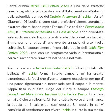
Senza dubbio
Ischia Film Festival 2023
è una delle
kermesse
cinematografiche più significative d’Italia tenutasi all’interno
della splendida cornice del
Castello Aragonese
d’
Ischia
. Dal 24
Giugno al 01 Luglio ci sono state proiezioni cinematografiche
d’autore che mi hanno rapito l’anima. Ed è così che
Piazzale delle
Armi,
la
Cattedrale dell’Assunta
e la
Casa del Sole
sono diventate
sale sotto un cielo trapuntato di stelle . Un biglietto staccato
il mio per uno straordinario evento annuale di alto livello
culturale. Un appuntamento imperdibile quello dell’
Ischia Film
Festival 2023
, che con un programma vario e internazionale
cerca di raccontare l’umanità nel bene e nel male.
Ancora una volta
Ischia Film Festival 2023
mi ha riportato alla
bellezza d’
Ischia
. Ormai l’atollo campano mi ha creato
dipendenza . Un’oasi che diventa sempre occasione per me di
una pausa rigenerante e necessaria per il corpo e la mente.
Tappa fissa in questo luogo del cuore è sempre
l’
Albergo
Locanda sul Mare
in via Iasolino 80 a Ischia Porto
. Una casa
ormai più che un albergo. Ci torno tutte le volte che mi manca
la poesia, e il calore dei suoi gestori. Un posto in cui vi
consiglio di soggiornare per vivere
Ischia
in tutta la sua magia.