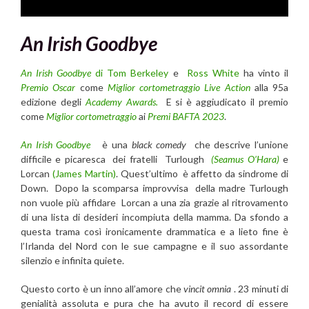
An Irish Goodbye
An Irish Goodbye
di Tom Berkeley
e
Ross White
ha vinto il
Premio Oscar
come
Miglior cortometraggio Live Action
alla 95a
edizione degli
Academy Awards.
E si è aggiudicato il premio
come
Miglior cortometraggio
ai
Premi BAFTA 2023
.
An Irish Goodbye
è una
black comedy
che descrive l’unione
difficile e picaresca dei fratelli Turlough
(Seamus O’Hara)
e
Lorcan
(James Martin)
. Quest’ultimo è affetto da sindrome di
Down. Dopo la scomparsa improvvisa della madre Turlough
non vuole più affidare Lorcan a una zia grazie al ritrovamento
di una lista di desideri incompiuta della mamma. Da sfondo a
questa trama così ironicamente drammatica e a lieto fine è
l’Irlanda del Nord con le sue campagne e il suo assordante
silenzio e infinita quiete.
Questo corto è un inno all’amore che
vincit omnia
. 23 minuti di
genialità assoluta e pura che ha avuto il record di essere