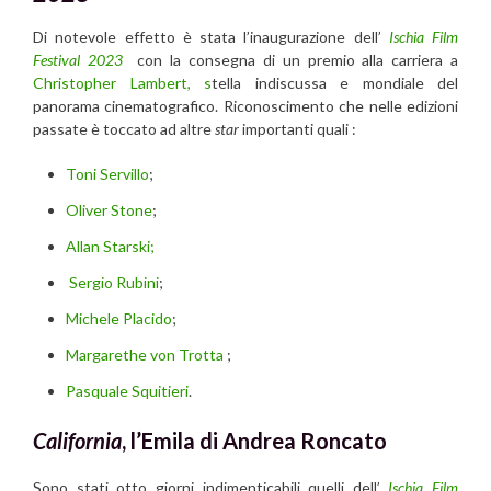
Di notevole effetto è stata l’inaugurazione dell’
Ischia Film
Festival 2023
con la consegna di un premio alla carriera a
Christopher Lambert, s
tella indiscussa e mondiale del
panorama cinematografico. Riconoscimento che nelle edizioni
passate è toccato ad altre
star
importanti quali :
Toni Servillo
;
Oliver Stone
;
Allan Starski;
Sergio Rubini
;
Michele Placido
;
Margarethe von Trotta
;
Pasquale Squitieri
.
California
, l’Emila di Andrea Roncato
Sono stati otto giorni indimenticabili quelli dell’
Ischia Film