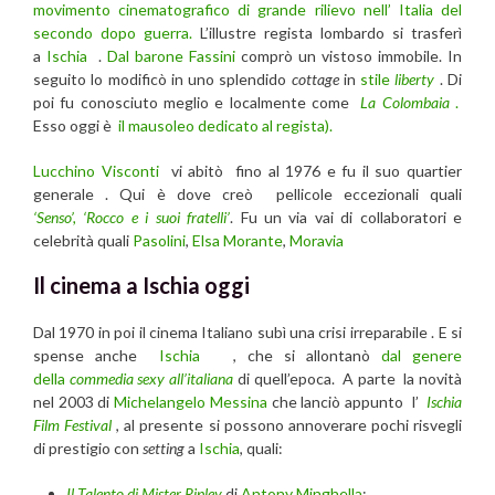
movimento cinematografico di grande rilievo nell’ Italia del
secondo dopo guerra.
L’illustre regista lombardo si trasferì
a
Ischia
.
Dal barone Fassini
comprò un vistoso immobile. In
seguito lo modificò in uno splendido
cottage
in
stile
liberty
. Di
poi fu conosciuto meglio e localmente come
La Colombaia
.
Esso oggi è
il mausoleo dedicato al regista).
Lucchino Visconti
vi abitò fino al 1976 e fu il suo quartier
generale . Qui è dove creò pellicole eccezionali quali
‘Senso’,
‘Rocco e i suoi fratelli’
. Fu un via vai di collaboratori e
celebrità quali
Pasolini
,
Elsa Morante
,
Moravia
Il cinema a Ischia oggi
Dal 1970 in poi il cinema Italiano subì una crisi irreparabile . E si
spense anche
Ischia
, che si allontanò
dal genere
della
commedia sexy all’italiana
di quell’epoca. A parte la novità
nel 2003 di
Michelangelo Messina
che lanciò appunto l’
Ischia
Film Festival
, al presente si possono annoverare pochi risvegli
di prestigio con
setting
a
Ischia
, quali:
Il Talento di Mister Ripley
di
Antony Minghell
a
;