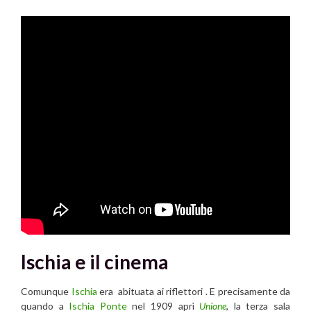
Ischia e il cinema
Comunque
Ischia
era abituata ai riflettori . E precisamente da
quando a
Ischia Ponte
nel 1909 aprì
Unione
, la terza sala