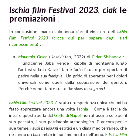
Ischia film Festival 2023
,
ciak
le
premiazioni
!
In conclusione manca solo annunciare il vincitore dell’
Ischia
Film Festival 2023
(
clicca qui per sapere degli altri
riconoscimenti
) :
Mountain Onion
(Kazakistan, 2022) di
Eldar Shibanov :
l’undicenne Jabai vende cipolle di montagna lungo
l’autostrada in Kazakistan e farà di tutto per riportare il
padre nella sua famiglia . Un grido di speranza per i dolori
universali come quelli della separazione dei genitori.
Perché nonostante tutto
the
s
how must go on
!
Ischia Film Festival 2023
è stata un’esperienza unica che mi ha
fatto apprezzare ancora una volta
Ischia
. Come è facile da
intuire questa perla del
Golfo di Napoli
non affascina solo per il
suo passato, il suo patrimonio archeologico. E ancora per le
sue terme, i suoi paesaggi esotici e un clima mediterraneo, che
ne fanno un
buen retiro
in ogni momento dell’anno. E
Ischia Film