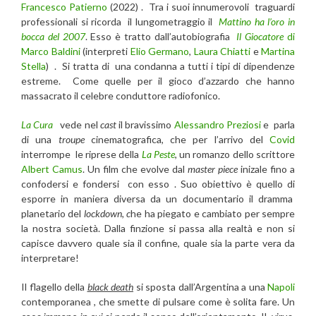
Francesco Patierno
(2022) . Tra i suoi innumerovoli traguardi
professionali si ricorda il lungometraggio il
Mattino ha l’oro in
bocca del 2007
. Esso è tratto dall’autobiografia
Il Giocatore
di
Marco Baldini
(interpreti
Elio Germano
,
Laura Chiatti
e
Martina
Stella
) . Si tratta di una condanna a tutti i tipi di dipendenze
estreme. Come quelle per il gioco d’azzardo che hanno
massacrato il celebre conduttore radiofonico.
La Cura
vede nel
cast
il bravissimo
Alessandro Preziosi
e parla
di una
troupe
cinematografica, che per l’arrivo del
Covid
interrompe le riprese della
La Peste
, un romanzo dello scrittore
Albert Camus
. Un film che evolve dal
master piece
inizale fino a
confodersi e fondersi con esso . Suo obiettivo è quello di
esporre in maniera diversa da un documentario il dramma
planetario del
lockdown, c
he ha piegato e cambiato per sempre
la nostra società. Dalla finzione si passa alla realtà e non si
capisce davvero quale sia il confine, quale sia la parte vera da
interpretare!
Il flagello della
black death
si sposta dall’Argentina a una
Napoli
contemporanea , che smette di pulsare come è solita fare. Un