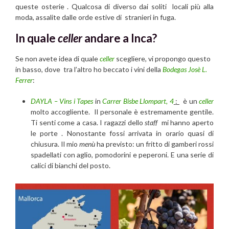
queste osterie . Qualcosa di diverso dai soliti locali più alla
moda, assalite dalle orde estive di stranieri in fuga.
In quale
celler
andare a Inca?
Se non avete idea di quale
celler
scegliere, vi propongo questo
in basso, dove tra l’altro ho beccato i vini della
Bodegas Josè L.
Ferrer
:
DAYLA – Vins i Tapes
in
Carrer Bisbe Llompart, 4
:
è un
celler
molto accogliente. Il personale è estremamente gentile.
Ti senti come a casa. I ragazzi dello
staff
mi hanno aperto
le porte . Nonostante fossi arrivata in orario quasi di
chiusura. Il mio
menù
ha previsto: un fritto di gamberi rossi
spadellati con aglio, pomodorini e peperoni. E una serie di
calici di bianchi del posto.