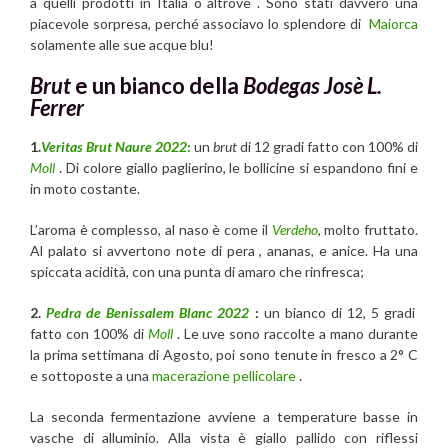
a quelli prodotti in Italia o altrove . Sono stati davvero una
piacevole sorpresa, perché associavo lo splendore di
Maiorca
solamente alle sue acque blu!
Brut
e un bianco della
Bodegas Josè L.
Ferrer
1.
Veritas
Brut Naure 2022
:
un
brut
di 12 gradi fatto con 100% di
Moll
. Di colore giallo paglierino, le bollicine si espandono fini e
in moto costante.
L’aroma è complesso, al naso è come il
Verdeho
, molto fruttato.
Al palato si avvertono note di pera , ananas, e anice. Ha una
spiccata acidità, con una punta di amaro che rinfresca;
2.
Pedra de Benissalem Blanc 2022
:
un bianco di 12, 5 gradi
fatto con 100% di
Moll
. Le uve sono raccolte a mano durante
la prima settimana di Agosto, poi sono tenute in fresco a 2° C
e sottoposte a una
macerazione pellicolare
.
La seconda fermentazione avviene a temperature basse in
vasche di alluminio. Alla vista è giallo pallido con riflessi