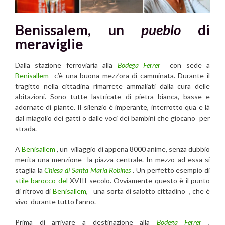
Benissalem, un
pueblo
di
meraviglie
Dalla stazione ferroviaria alla
Bodega Ferrer
con sede a
Benisallem
c’è una buona mezz’ora di camminata. Durante il
tragitto nella cittadina rimarrete ammaliati dalla cura delle
abitazioni. Sono tutte lastricate di pietra bianca, basse e
adornate di piante. Il silenzio è imperante, interrotto qua e là
dal miagolio dei gatti o dalle voci dei bambini che giocano per
strada.
A
Benisallem
, un villaggio di appena 8000 anime, senza dubbio
merita una menzione la piazza centrale. In mezzo ad essa si
staglia la
Chiesa di Santa Maria Robines
. Un perfetto esempio di
stile barocco del
XVIII secolo. Ovviamente questo è il punto
di ritrovo di
Benisallem
, una sorta di salotto cittadino , che è
vivo durante tutto l’anno.
Prima di arrivare a destinazione alla
Bodega Ferrer
,