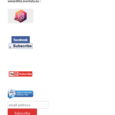
www.WeLoveitaly.eu :