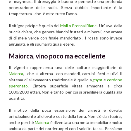
e magnesio.
Il drenaggio è buono e permette una profonda
penetrazione delle radici. Senza dubbio importante è la
temperatura , che è mite tutto l’anno.
Il vitigno pricipe è quello del
Moll o Prensal Blanc
. Un’ uva
dalla
buccia chiara, che genera bianchi fruttati e minerali, con aroma
di
di mele verde con finale mandorlato . I rosati sono invece
agrumati, e gli spumanti quasi eterei.
Maiorca, vino poco ma eccellente
Il vigneto rappresenta una delle colture maggioritarie di
Maiorca
, che si alterna con mandorli, carrubi, fichi e ulivi. Il
sistema di allevamento tradizionale è quello a
guyot
e
cordone
speronato
. L’intera superficie vitata ammonta a circa
1000/2000 ettari. Non è tanto, per cui si predilige la qualità alla
quantità.
Il motivo della poca espansione dei vigneti è dovuto
principalmente all’elevato costo della terra. Non c’è da stupirsi,
anche perchè
Maiorca
è diventata una meta immobiliare molto
ambita da parte dei norderuopei con i soldi in tasca. Possiamo