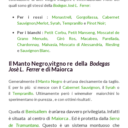
quali sono gli stessi della
Bodegas Josè L. Ferrer
:
Per i rossi :
Monastrell
,
Gorgollassa
,
Cabernet
Sauvignon
,
Merlot
,
Syrah
,
Tempranillo
e
Pinot Noir;
Per i bianchi :
Petit Corbu
,
Petit Manseng
,
Moscatel de
Grano Menudo
,
Giró Ros
,
Macabeo
,
Parellada
,
Chardonnay
,
Malvasia
, Moscato di Alessandria
,
Riesling
e
Sauvignon Blanc
.
Il Manto Negro,vitgno re della
Bodegas
Josè L. Ferrer
e di Maiorca
Generalmente il
Manto Negro
è un’uva decisamente da taglio.
E per lo più si mesce con il
Cabernet Sauvignon
, il
Syrah
o
il
Tempranillo
. Ultimamente però i
winemaker
maiorchini lo
sperimentano in purezza , e con ottimi risultati .
Benisallem
è un’area davvero privilegiata. Infatti
Quella di
è situata al centro di
Maiorca
. Ed è protetta dalla
Serra
de Tramuntana
. Questo è un sistema montuoso che