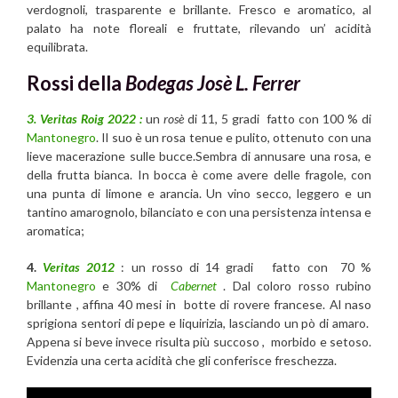
verdognoli, trasparente e brillante. Fresco e aromatico, al
palato ha note floreali e fruttate, rilevando un’ acidità
equilibrata.
Rossi
della
Bodegas Josè L. Ferrer
3. Veritas Roig 2022 :
un
rosè
di 11, 5 gradi fatto con 100 % di
Mantonegro
. Il suo è un rosa tenue e pulito, ottenuto con una
lieve macerazione sulle bucce.Sembra di annusare una rosa, e
della frutta bianca. In bocca è come avere delle fragole, con
una punta di limone e arancia. Un vino secco, leggero e un
tantino amarognolo, bilanciato e con una persistenza intensa e
aromatica;
4.
Veritas 2012
: un rosso di 14 gradi fatto con 70 %
Mantonegro
e 30% di
Cabernet
. Dal coloro rosso rubino
brillante , affina 40 mesi in botte di rovere francese. Al naso
sprigiona sentori di pepe e liquirizia, lasciando un pò di amaro.
Appena si beve invece risulta più succoso , morbido e setoso.
Evidenzia una certa acidità che gli conferisce freschezza.