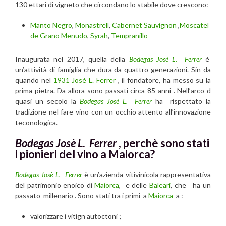
130 ettari di vigneto che circondano lo stabile dove crescono:
Manto Negro
,
Monastrell
,
Cabernet Sauvignon
,
Moscatel
de Grano Menudo
,
Syrah
,
Tempranillo
Inaugurata nel 2017, quella della
Bodegas Josè L. Ferrer
è
un’attività di famiglia che dura da quattro generazioni. Sin da
quando nel
1931 José L. Ferrer
, il fondatore, ha messo su la
prima pietra. Da allora sono passati circa 85 anni . Nell’arco d
quasi un secolo la
Bodegas Josè L. Ferrer
ha rispettato la
tradizione nel fare vino con un occhio attento all’innovazione
teconologica.
Bodegas Josè L. Ferrer
, perchè sono stati
i pionieri del vino a Maiorca?
Bodegas Josè L. Ferrer
è un’azienda vitivinicola rappresentativa
del patrimonio enoico di
Maiorca
, e delle
Baleari
, che ha un
passato millenario . Sono stati tra i primi a
Maiorca
a :
valorizzare i vitign autoctoni ;