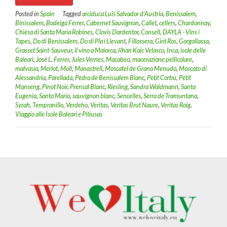
Posted in
Spain
Tagged
arciduca Luis Salvador d'Austria
,
Benissalem
,
Binissalem
,
Bodeiga Ferrer
,
Cabernet Sauvignon
,
Callet
,
cellers
,
Chardonnay
,
Chiesa di Santa Maria Robines
,
Clovis Dardentor
,
Consell
,
DAYLA - Vins i
Tapes
,
Do di Benissalem
,
Do di Pla i Llevant
,
Fillossera
,
Giró Ros
,
Gorgollassa
,
Grasset Saint-Sauveur
,
il vino a Maiorca
,
Ilhan Kaic Velasco
,
Inca
,
isole delle
Baleari
,
José L. Ferrer
,
Jules Vernes
,
Macabeo
,
macerazione pellicolare
,
malvasia
,
Merlot
,
Moll
,
Monastrell
,
Moscatel de Grano Menudo
,
Moscato di
Alessandria
,
Parellada
,
Pedra de Benissalem Blanc
,
Petit Corbu
,
Petit
Manseng
,
Pinot Noir
,
Prensal Blanc
,
Riesling
,
Sandra Waldmann
,
Santa
Eugenia
,
Santa Maria
,
sauvignon blanc
,
Sencelles
,
Serra de Tramuntana
,
Syrah
,
Tempranillo
,
Verdeho
,
Veritas
,
Veritas Brut Naure
,
Veritas Roig
,
Viaggio alle Isole Baleari e Pitiusas