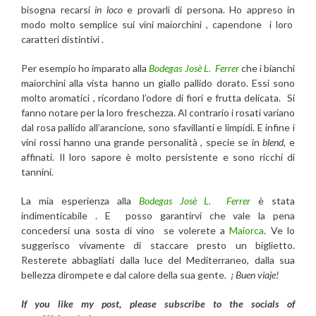
bisogna recarsi
in loco
e provarli di persona. Ho appreso in
modo molto semplice sui vini maiorchini , capendone i loro
caratteri distintivi .
Per esempio ho imparato alla
Bodegas Josè L. Ferrer
che i bianchi
maiorchini alla vista hanno un giallo pallido dorato. Essi sono
molto aromatici , ricordano l’odore di fiori e frutta delicata. Si
fanno notare per la loro freschezza. Al contrario i rosati variano
dal rosa pallido all’arancione, sono sfavillanti e limpidi. E infine i
vini rossi hanno una grande personalità , specie se in
blend,
e
affinati. Il loro sapore è molto persistente e sono ricchi di
tannini.
La mia esperienza alla
Bodegas Josè L. Ferrer
è stata
indimenticabile . E posso garantirvi che vale la pena
concedersi una sosta di vino se volerete a
Maiorca
. Ve lo
suggerisco vivamente di staccare presto un biglietto.
Resterete abbagliati dalla luce del Mediterraneo, dalla sua
bellezza dirompete e dal calore della sua gente.
¡ Buen viaje!
If you like my post, please subscribe to the
socials of