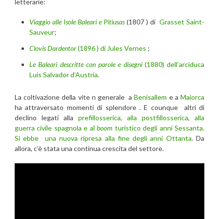
letterarie:
Viaggio alle Isole Baleari e Pitiusas
(1807 ) di
Grasset Saint-
Sauveur
;
Clovis Dardentor
(1896 ) di Jules Vernes
;
Le Baleari descritte con parole e disegni
(1880) dell’arciduca
Luis Salvador d’Austria
.
La coltivazione della vite n generale a
Benisallem
e a
Maiorca
ha attraversato momenti di splendore . E counque altri di
declino legati alla
prefillosserica, alla postfillosserica
,
alla
guerra civile spagnola e al
boom
turistico degli anni Sessanta.
Si ebbe una nuova ripresa alla fine degli anni Ottanta
. Da
allora, c’è stata una continua crescita del settore.