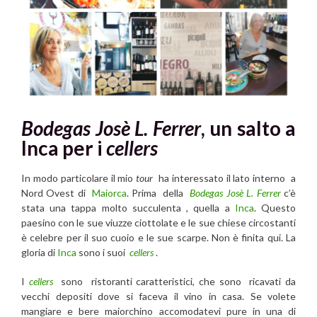
Bodegas Josè L. Ferrer
, un salto a
Inca per i
cellers
In modo particolare il mio
tour
ha interessato il lato interno a
Nord Ovest di
Maiorca
. Prima della
Bodegas Josè L. Ferrer
c’è
stata una tappa molto succulenta , quella a
Inca
. Questo
paesino con le sue viuzze ciottolate e le sue chiese circostanti
è celebre per il suo cuoio e le sue scarpe. Non è finita qui. La
gloria di
Inca
sono i suoi
cellers
.
I
cellers
sono ristoranti caratteristici, che sono ricavati da
vecchi depositi dove si faceva il vino in casa. Se volete
mangiare e bere maiorchino accomodatevi pure in una di