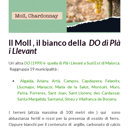
Il Moll , il bianco de
lla
DO di Plà
i Llevant
Un’ altra
DO (1999)
è quella di
Plá i Llevant
a Sud Est di Maiorca.
Raggruppa 19 municipalità :
Algaida, Ariany, Artà, Campos, Capdepera, Felanitx,
Llucmajor, Manacor, Maria de la Salut, Montuïri, Muro,
Petra, Porreres, Sant Joan, Sant Llorenç des Cardassar,
Santa Margalida, Santanyi, Sineu y Vilafranca de Bonany.
I terreni (altzza massima di 100 metri slm ) qui sono
abbastanza fertili e rossi
per la presenza di ossido di ferro.
Oppure bianchi per il contenuto di argille, carbonato di calcio