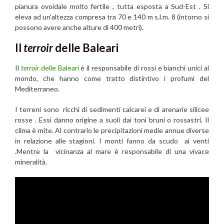
pianura ovoidale molto fertile , tutta esposta a Sud-Est . Si
eleva ad un’altezza compresa tra 70 e 140 m s.l.m. 8 (intorno si
possono avere anche alture di 400 metri).
Il
terroir
delle Baleari
Il
terroir
delle Baleari
è il responsabile di rossi e bianchi unici al
mondo, che hanno come tratto distintivo i profumi del
Mediterraneo.
I terreni sono ricchi di sedimenti calcarei e di arenarie silicee
rosse . Essi danno origine a suoli dai toni bruni o rossastri. Il
clima è mite. Al contrario le precipitazioni medie annue diverse
in relazione alle stagioni. I monti fanno da scudo ai venti
.Mentre la vicinanza al mare è responsabile di una vivace
mineralità.