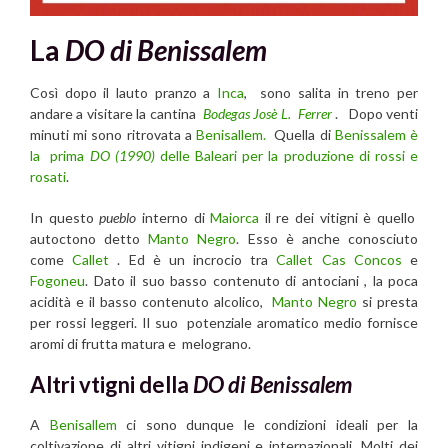
La
DO di Benissalem
Così dopo il lauto pranzo a
Inca
, sono salita in treno per
andare a visitare la cantina
Bodegas Josè L. Ferrer
. Dopo venti
minuti mi sono ritrovata a
Benisallem.
Quella di
Benissalem è
la
prima
DO (1990)
delle Baleari per la produzione di rossi e
rosati
.
In questo
pueblo
interno di
Maiorca
il re dei vitigni è quello
autoctono detto
Manto Negro
. Esso è anche conosciuto
come
Callet
. Ed è un incrocio tra
Callet Cas Concos
e
Fogoneu
. Dato il suo basso contenuto di antociani , la poca
acidità e il basso contenuto alcolico,
Manto Negro
si presta
per rossi leggeri. Il suo potenziale aromatico medio fornisce
aromi di frutta matura e melograno.
Altri vtigni della
DO di Benissalem
A
Benisallem
ci sono dunque le condizioni ideali per la
coltivazione di altri vitigni indigeni e internazionali. Molti dei