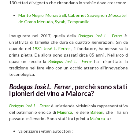
130 ettari di vigneto che circondano lo stabile dove crescono:
Manto Negro
,
Monastrell
,
Cabernet Sauvignon
,
Moscatel
de Grano Menudo
,
Syrah
,
Tempranillo
Inaugurata nel 2017, quella della
Bodegas Josè L. Ferrer
è
un’attività di famiglia che dura da quattro generazioni. Sin da
quando nel
1931 José L. Ferrer
, il fondatore, ha messo su la
prima pietra. Da allora sono passati circa 85 anni . Nell’arco d
quasi un secolo la
Bodegas Josè L. Ferrer
ha rispettato la
tradizione nel fare vino con un occhio attento all’innovazione
teconologica.
Bodegas Josè L. Ferrer
, perchè sono stati
i pionieri del vino a Maiorca?
Bodegas Josè L. Ferrer
è un’azienda vitivinicola rappresentativa
del patrimonio enoico di
Maiorca
, e delle
Baleari
, che ha un
passato millenario . Sono stati tra i primi a
Maiorca
a :
valorizzare i vitign autoctoni ;