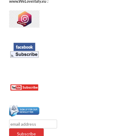
www.WeLoveitaly.eu :