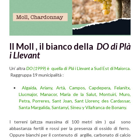
Il Moll , il bianco de
lla
DO di Plà
i Llevant
Un’ altra
DO (1999)
è quella di
Plá i Llevant
a Sud Est di Maiorca.
Raggruppa 19 municipalità :
Algaida, Ariany, Artà, Campos, Capdepera, Felanitx,
Llucmajor, Manacor, Maria de la Salut, Montuïri, Muro,
Petra, Porreres, Sant Joan, Sant Llorenç des Cardassar,
Santa Margalida, Santanyi, Sineu y Vilafranca de Bonany.
I terreni (altzza massima di 100 metri slm ) qui sono
abbastanza fertili e rossi
per la presenza di ossido di ferro.
Oppure bianchi per il contenuto di argille, carbonato di calcio