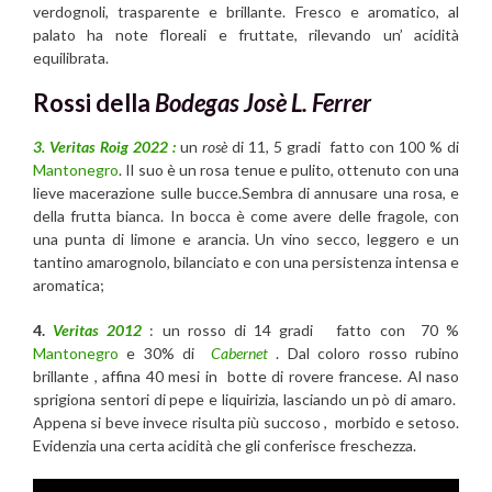
verdognoli, trasparente e brillante. Fresco e aromatico, al
palato ha note floreali e fruttate, rilevando un’ acidità
equilibrata.
Rossi
della
Bodegas Josè L. Ferrer
3. Veritas Roig 2022 :
un
rosè
di 11, 5 gradi fatto con 100 % di
Mantonegro
. Il suo è un rosa tenue e pulito, ottenuto con una
lieve macerazione sulle bucce.Sembra di annusare una rosa, e
della frutta bianca. In bocca è come avere delle fragole, con
una punta di limone e arancia. Un vino secco, leggero e un
tantino amarognolo, bilanciato e con una persistenza intensa e
aromatica;
4.
Veritas 2012
: un rosso di 14 gradi fatto con 70 %
Mantonegro
e 30% di
Cabernet
. Dal coloro rosso rubino
brillante , affina 40 mesi in botte di rovere francese. Al naso
sprigiona sentori di pepe e liquirizia, lasciando un pò di amaro.
Appena si beve invece risulta più succoso , morbido e setoso.
Evidenzia una certa acidità che gli conferisce freschezza.