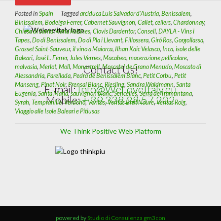
Posted in
Spain
Tagged
arciduca Luis Salvador d'Austria
,
Benissalem
,
Binissalem
,
Bodeiga Ferrer
,
Cabernet Sauvignon
,
Callet
,
cellers
,
Chardonnay
,
Chiesa di Santa Maria Robines
,
Clovis Dardentor
,
Consell
,
DAYLA - Vins i
Tapes
,
Do di Benissalem
,
Do di Pla i Llevant
,
Fillossera
,
Giró Ros
,
Gorgollassa
,
Grasset Saint-Sauveur
,
il vino a Maiorca
,
Ilhan Kaic Velasco
,
Inca
,
isole delle
Baleari
,
José L. Ferrer
,
Jules Vernes
,
Macabeo
,
macerazione pellicolare
,
Contact Us!
malvasia
,
Merlot
,
Moll
,
Monastrell
,
Moscatel de Grano Menudo
,
Moscato di
Alessandria
,
Parellada
,
Pedra de Benissalem Blanc
,
Petit Corbu
,
Petit
Manseng
,
Pinot Noir
,
Prensal Blanc
,
Riesling
,
Sandra Waldmann
,
Santa
E-mail:
Info@WeLoveItaly.eu
Eugenia
,
Santa Maria
,
sauvignon blanc
,
Sencelles
,
Serra de Tramuntana
,
Mobile:
+ 39 338.28.57.202
Syrah
,
Tempranillo
,
Verdeho
,
Veritas
,
Veritas Brut Naure
,
Veritas Roig
,
Viaggio alle Isole Baleari e Pitiusas
We Think Positive Web Platform
powered by
Studio di Consulenza gm3con