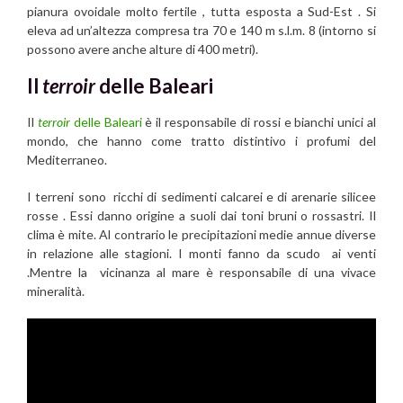
pianura ovoidale molto fertile , tutta esposta a Sud-Est . Si
eleva ad un’altezza compresa tra 70 e 140 m s.l.m. 8 (intorno si
possono avere anche alture di 400 metri).
Il
terroir
delle Baleari
Il
terroir
delle Baleari
è il responsabile di rossi e bianchi unici al
mondo, che hanno come tratto distintivo i profumi del
Mediterraneo.
I terreni sono ricchi di sedimenti calcarei e di arenarie silicee
rosse . Essi danno origine a suoli dai toni bruni o rossastri. Il
clima è mite. Al contrario le precipitazioni medie annue diverse
in relazione alle stagioni. I monti fanno da scudo ai venti
.Mentre la vicinanza al mare è responsabile di una vivace
mineralità.