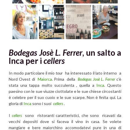
Bodegas Josè L. Ferrer
, un salto a
Inca per i
cellers
In modo particolare il mio
tour
ha interessato il lato interno a
Nord Ovest di
Maiorca
. Prima della
Bodegas Josè L. Ferrer
c’è
stata una tappa molto succulenta , quella a
Inca
. Questo
paesino con le sue viuzze ciottolate e le sue chiese circostanti
è celebre per il suo cuoio e le sue scarpe. Non è finita qui. La
gloria di
Inca
sono i suoi
cellers
.
I
cellers
sono ristoranti caratteristici, che sono ricavati da
vecchi depositi dove si faceva il vino in casa. Se volete
mangiare e bere maiorchino accomodatevi pure in una di