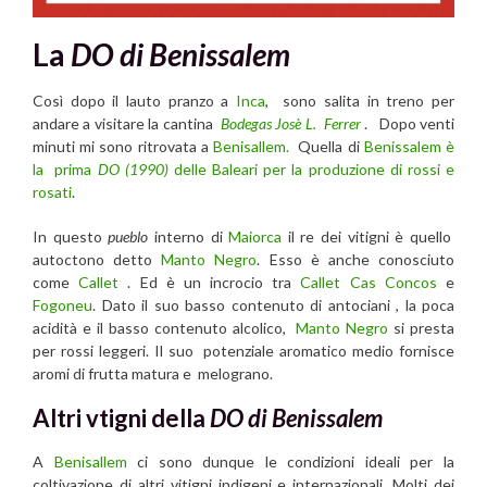
La
DO di Benissalem
Così dopo il lauto pranzo a
Inca
, sono salita in treno per
andare a visitare la cantina
Bodegas Josè L. Ferrer
. Dopo venti
minuti mi sono ritrovata a
Benisallem.
Quella di
Benissalem è
la
prima
DO (1990)
delle Baleari per la produzione di rossi e
rosati
.
In questo
pueblo
interno di
Maiorca
il re dei vitigni è quello
autoctono detto
Manto Negro
. Esso è anche conosciuto
come
Callet
. Ed è un incrocio tra
Callet Cas Concos
e
Fogoneu
. Dato il suo basso contenuto di antociani , la poca
acidità e il basso contenuto alcolico,
Manto Negro
si presta
per rossi leggeri. Il suo potenziale aromatico medio fornisce
aromi di frutta matura e melograno.
Altri vtigni della
DO di Benissalem
A
Benisallem
ci sono dunque le condizioni ideali per la
coltivazione di altri vitigni indigeni e internazionali. Molti dei