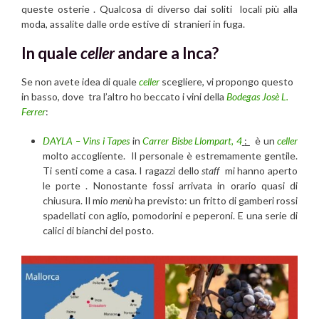
queste osterie . Qualcosa di diverso dai soliti locali più alla
moda, assalite dalle orde estive di stranieri in fuga.
In quale
celler
andare a Inca?
Se non avete idea di quale
celler
scegliere, vi propongo questo
in basso, dove tra l’altro ho beccato i vini della
Bodegas Josè L.
Ferrer
:
DAYLA – Vins i Tapes
in
Carrer Bisbe Llompart, 4
:
è un
celler
molto accogliente. Il personale è estremamente gentile.
Ti senti come a casa. I ragazzi dello
staff
mi hanno aperto
le porte . Nonostante fossi arrivata in orario quasi di
chiusura. Il mio
menù
ha previsto: un fritto di gamberi rossi
spadellati con aglio, pomodorini e peperoni. E una serie di
calici di bianchi del posto.