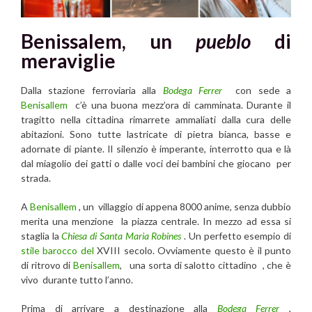
Benissalem, un
pueblo
di
meraviglie
Dalla stazione ferroviaria alla
Bodega Ferrer
con sede a
Benisallem
c’è una buona mezz’ora di camminata. Durante il
tragitto nella cittadina rimarrete ammaliati dalla cura delle
abitazioni. Sono tutte lastricate di pietra bianca, basse e
adornate di piante. Il silenzio è imperante, interrotto qua e là
dal miagolio dei gatti o dalle voci dei bambini che giocano per
strada.
A
Benisallem
, un villaggio di appena 8000 anime, senza dubbio
merita una menzione la piazza centrale. In mezzo ad essa si
staglia la
Chiesa di Santa Maria Robines
. Un perfetto esempio di
stile barocco del
XVIII secolo. Ovviamente questo è il punto
di ritrovo di
Benisallem
, una sorta di salotto cittadino , che è
vivo durante tutto l’anno.
Prima di arrivare a destinazione alla
Bodega Ferrer
,