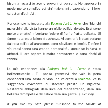
bisogna recarsi
in loco
e provarli di persona. Ho appreso in
modo molto semplice sui vini maiorchini , capendone i loro
caratteri distintivi .
Per esempio ho imparato alla
Bodegas Josè L. Ferrer
che i bianchi
maiorchini alla vista hanno un giallo pallido dorato. Essi sono
molto aromatici , ricordano l’odore di fiori e frutta delicata. Si
fanno notare per la loro freschezza. Al contrario i rosati variano
dal rosa pallido all’arancione, sono sfavillanti e limpidi. E infine i
vini rossi hanno una grande personalità , specie se in
blend,
e
affinati. Il loro sapore è molto persistente e sono ricchi di
tannini.
La mia esperienza alla
Bodegas Josè L. Ferrer
è stata
indimenticabile . E posso garantirvi che vale la pena
concedersi una sosta di vino se volerete a
Maiorca
. Ve lo
suggerisco vivamente di staccare presto un biglietto.
Resterete abbagliati dalla luce del Mediterraneo, dalla sua
bellezza dirompete e dal calore della sua gente.
¡ Buen viaje!
If you like my post, please subscribe to the
socials of