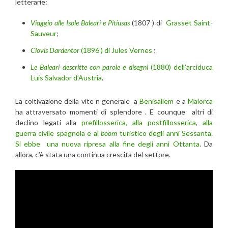
letterarie:
Viaggio alle Isole Baleari e Pitiusas
(1807 ) di
Grasset Saint-
Sauveur
;
Clovis Dardentor
(1896 ) di Jules Vernes
;
Le Baleari descritte con parole e disegni
(1880) dell’arciduca
Luis Salvador d’Austria
.
La coltivazione della vite n generale a
Benisallem
e a
Maiorca
ha attraversato momenti di splendore . E counque altri di
declino legati alla
prefillosserica, alla postfillosserica
,
alla
guerra civile spagnola e al
boom
turistico degli anni Sessanta.
Si ebbe una nuova ripresa alla fine degli anni Ottanta
. Da
allora, c’è stata una continua crescita del settore.