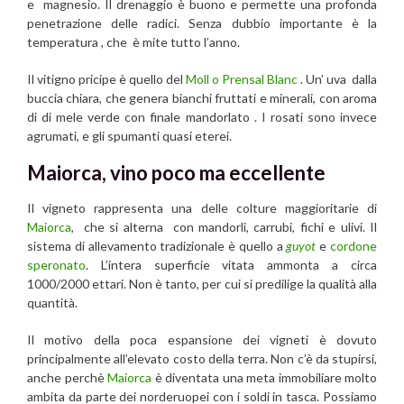
e magnesio.
Il drenaggio è buono e permette una profonda
penetrazione delle radici. Senza dubbio importante è la
temperatura , che è mite tutto l’anno.
Il vitigno pricipe è quello del
Moll o Prensal Blanc
. Un’ uva
dalla
buccia chiara, che genera bianchi fruttati e minerali, con aroma
di
di mele verde con finale mandorlato . I rosati sono invece
agrumati, e gli spumanti quasi eterei.
Maiorca, vino poco ma eccellente
Il vigneto rappresenta una delle colture maggioritarie di
Maiorca
, che si alterna con mandorli, carrubi, fichi e ulivi. Il
sistema di allevamento tradizionale è quello a
guyot
e
cordone
speronato
. L’intera superficie vitata ammonta a circa
1000/2000 ettari. Non è tanto, per cui si predilige la qualità alla
quantità.
Il motivo della poca espansione dei vigneti è dovuto
principalmente all’elevato costo della terra. Non c’è da stupirsi,
anche perchè
Maiorca
è diventata una meta immobiliare molto
ambita da parte dei norderuopei con i soldi in tasca. Possiamo