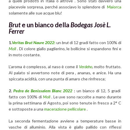
a quelli prodotti in Italia o altrove . Sono stati davvero una
piacevole sorpresa, perché associavo lo splendore di
Maiorca
solamente alle sue acque blu!
Brut
e un bianco della
Bodegas Josè L.
Ferrer
1.
Veritas
Brut Naure 2022
:
un
brut
di 12 gradi fatto con 100% di
Moll
. Di colore giallo paglierino, le bollicine si espandono fini e
in moto costante.
L’aroma è complesso, al naso è come il
Verdeho
, molto fruttato.
Al palato si avvertono note di pera , ananas, e anice. Ha una
spiccata acidità, con una punta di amaro che rinfresca;
2.
Pedra de Benissalem Blanc 2022
:
un bianco di 12, 5 gradi
fatto con 100% di
Moll
. Le uve sono raccolte a mano durante
la prima settimana di Agosto, poi sono tenute in fresco a 2° C
e sottoposte a una
macerazione pellicolare
.
La seconda fermentazione avviene a temperature basse in
vasche di alluminio. Alla vista è giallo pallido con riflessi