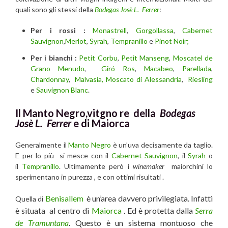
quali sono gli stessi della
Bodegas Josè L. Ferrer
:
Per i rossi :
Monastrell
,
Gorgollassa
,
Cabernet
Sauvignon
,
Merlot
,
Syrah
,
Tempranillo
e
Pinot Noir;
Per i bianchi :
Petit Corbu
,
Petit Manseng
,
Moscatel de
Grano Menudo
,
Giró Ros
,
Macabeo
,
Parellada
,
Chardonnay
,
Malvasia
, Moscato di Alessandria
,
Riesling
e
Sauvignon Blanc
.
Il Manto Negro,vitgno re della
Bodegas
Josè L. Ferrer
e di Maiorca
Generalmente il
Manto Negro
è un’uva decisamente da taglio.
E per lo più si mesce con il
Cabernet Sauvignon
, il
Syrah
o
il
Tempranillo
. Ultimamente però i
winemaker
maiorchini lo
sperimentano in purezza , e con ottimi risultati .
Benisallem
è un’area davvero privilegiata. Infatti
Quella di
è situata al centro di
Maiorca
. Ed è protetta dalla
Serra
de Tramuntana
. Questo è un sistema montuoso che