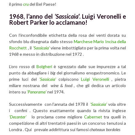
il primo
cru
del Bel Paese!
1968, l’anno del
‘Sassicaia
‘. Luigi Veronelli e
Robert Parker lo acclamano!
Con l’inconfondibile etichetta della rosa dei venti dorata su
sfondo blu disegnata dallo stesso
Marchese Mario Incisa della
Rocchett
, il
‘Sassicaia’
viene imbottigliato per la prima volta nel
1968 e messo in distribuzione nel 1972 .
L’oro rosso di
Bolgheri
è sgrezzato dalle sue impurezze a tal
punto da abbagliare i
big
del giornalismo enogastronomico. Le
prime luci del
‘Sassicaia’
colpiscono
Luigi Veronelli
, pietra
miliare nostrana del
wine & food
, che gli dedica un articolo
intero su
‘Panorama’
nel 1974.
Successivamente con l’annata del 1978 il
‘Sassicaia’
vola oltre
i confini . Questo esattamente quando la rivista inglese
‘Decanter’
lo proclama come migliore
Cabernet
tra quelli in
competizione di altri trentatré paesi in un concorso tenutosi a
Londra . Qui prevale addirittura sui famosi
chateaux bordoles