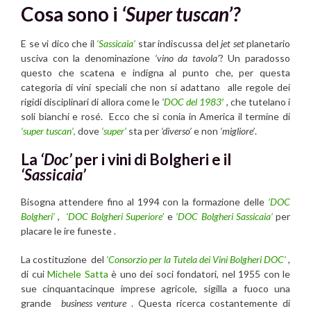
Cosa sono i
‘Super tuscan’?
E se vi dico che il
‘Sassicaia’
star indiscussa del
jet set
planetario
usciva con la denominazione
‘vino da tavola’
? Un paradosso
questo che scatena e indigna al punto che, per questa
categoria di vini speciali che non si adattano alle regole dei
rigidi disciplinari di allora come le
‘
DOC del 1983′
,
che tutelano i
soli bianchi e rosé. Ecco che si conia in America il termine di
‘super tuscan’
,
dove
‘super’
sta per
‘diverso’
e non
‘migliore’
.
La
‘Doc’
per i vini di Bolgheri e il
‘Sassicaia’
Bisogna attendere fino al 1994 con la formazione delle
‘DOC
Bolgheri’
,
‘DOC Bolgheri Superiore
’
e
‘DOC Bolgheri Sassicaia’
per
placare le ire funeste .
La costituzione del
‘Consorzio per la Tutela dei Vini Bolgheri DOC’
,
di cui
Michele Satta
è uno dei soci fondatori, nel 1955 con le
sue cinquantacinque imprese agricole, sigilla a fuoco una
grande
business venture
. Questa ricerca costantemente di