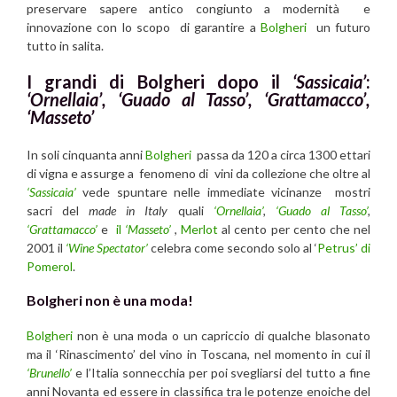
preservare sapere antico congiunto a modernità e
innovazione con lo scopo di garantire a
Bolgheri
un futuro
tutto in salita.
I grandi di Bolgheri dopo il
‘Sassicaia’
:
‘Ornellaia’, ‘Guado al Tasso’, ‘Grattamacco’,
‘Masseto’
In soli cinquanta anni
Bolgheri
passa da 120 a circa 1300 ettari
di vigna e assurge a fenomeno di vini da collezione che oltre al
‘Sassicaia’
vede spuntare nelle immediate vicinanze mostri
sacri del
made in Italy
quali
‘Ornellaia’
,
‘Guado al Tasso’
,
‘Grattamacco’
e
il
‘Masseto’
,
Merlot
al cento per cento che nel
2001 il
‘Wine Spectator’
celebra come secondo solo al ‘
Petrus’ di
Pomerol
.
Bolgheri non è una moda!
Bolgheri
non è una moda o un capriccio di qualche blasonato
ma il ‘Rinascimento’ del vino in Toscana, nel momento in cui il
‘Brunello’
e l’Italia sonnecchia per poi svegliarsi del tutto a fine
anni Novanta ed essere in classifica tra le potenze enoiche del