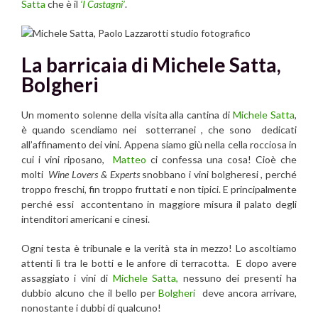
Satta
che è il
‘I Castagni’
.
La barricaia di Michele Satta,
Bolgheri
Un momento solenne della visita alla cantina di
Michele Satta
,
è quando scendiamo nei sotterranei , che sono dedicati
all’affinamento dei vini. Appena siamo giù nella cella rocciosa in
cui i vini riposano,
Matteo
ci confessa una cosa! Cioè che
molti
Wine Lovers & Experts
snobbano i vini bolgheresi , perché
troppo freschi, fin troppo fruttati e non tipici. E principalmente
perché essi accontentano in maggiore misura il palato degli
intenditori americani e cinesi.
Ogni testa è tribunale e la verità sta in mezzo! Lo ascoltiamo
attenti lì tra le botti e le anfore di terracotta. E dopo avere
assaggiato i vini di
Michele Satta,
nessuno dei presenti ha
dubbio alcuno che il bello per
Bolgheri
deve ancora arrivare,
nonostante i dubbi di qualcuno!