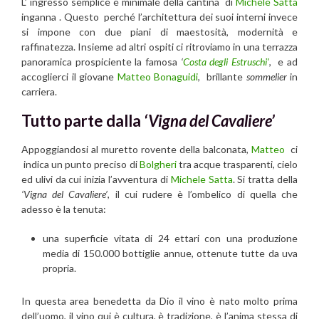
L’ ingresso semplice e minimale della cantina di
Michele Satta
inganna . Questo perché l’architettura dei suoi interni invece
si impone con due piani di maestosità, modernità e
raffinatezza. Insieme ad altri ospiti ci ritroviamo in una terrazza
panoramica prospiciente la famosa
‘
Costa degli Estruschi’
, e ad
accoglierci il giovane
Matteo Bonaguidi
, brillante
sommelier
in
carriera.
Tutto parte dalla
‘Vigna del Cavaliere’
Appoggiandosi al muretto rovente della balconata,
Matteo
ci
indica un punto preciso di
Bolgheri
tra acque trasparenti, cielo
ed ulivi da cui inizia l’avventura di
Michele Satta
. Si tratta della
‘Vigna del Cavaliere’
, il cui rudere è l’ombelico di quella che
adesso è la tenuta:
una superficie vitata di 24 ettari con una produzione
media di 150.000 bottiglie annue, ottenute tutte da uva
propria.
In questa area benedetta da Dio il vino è nato molto prima
dell’uomo, il vino qui è cultura, è tradizione, è l’anima stessa di