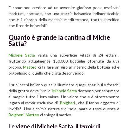
E come non credere ad un avvenire glorioso per questi vini
marittimi, sontuosi, con una traccia balsamica indimenticabile
che è il ricordo della macchia mediterranea, tratto specifico
che li rende irripetibili.
Quanto è grande la cantina di Miche
Satta?
Michele Satta
vanta una superficie vitata di 24 ettari ,
fruttando attualmente 150.000 bottiglie ottenute da uva
propria.
Matteo
ci fa fare un giro all’interno della bottaia ed è
orgoglioso di quello che ci sta descrivendo.
I suoi occhi brillano quasi a illuminare quegli spazi bui e freschi
della grotta dove i vini di
Michele Satta
dormono per esprimere
al meglio tutto il loro valore. Un valore che e è strettamente
legato al
terroir
esclusivo di
Bolgheri
, che li fanno oggetto di
invidia! Una alchimia naturale di sole, mare e terra questa è
Bolgheri
!
Matteo
ci spiega il motivo.
Le vigne di Michele Satta, il
terroir
di