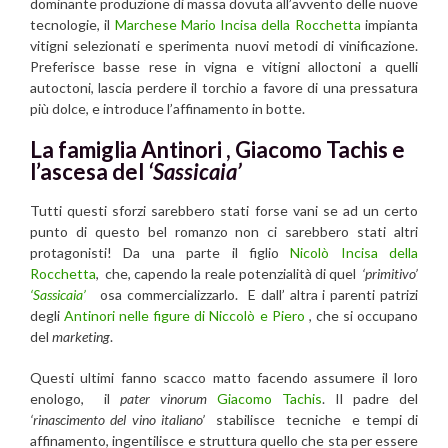
dominante produzione di massa dovuta all’avvento delle nuove
tecnologie, il
Marchese Mario Incisa della Rocchetta
impianta
vitigni selezionati e sperimenta nuovi metodi di vinificazione.
Preferisce basse rese in vigna e vitigni alloctoni a quelli
autoctoni, lascia perdere il torchio a favore di una pressatura
più dolce, e introduce l’affinamento in botte.
La famiglia Antinori , Giacomo Tachis e
l’ascesa del
‘Sassicaia’
Tutti questi sforzi sarebbero stati forse vani se ad un certo
punto di questo bel romanzo non ci sarebbero stati altri
protagonisti! Da una parte il figlio
Nicolò Incisa della
Rocchetta
, che, capendo la reale potenzialità di quel
‘primitivo’
‘Sassicaia’
osa commercializzarlo. E dall’ altra i parenti patrizi
degli
Antinori nelle figure di Niccolò e Piero
, che si occupano
del
marketing
.
Questi ultimi fanno scacco matto facendo assumere il loro
enologo, il
pater vinorum
Giacomo Tachis
. Il padre del
‘rinascimento del vino italiano’
stabilisce tecniche e tempi di
affinamento, ingentilisce e struttura quello che sta per essere