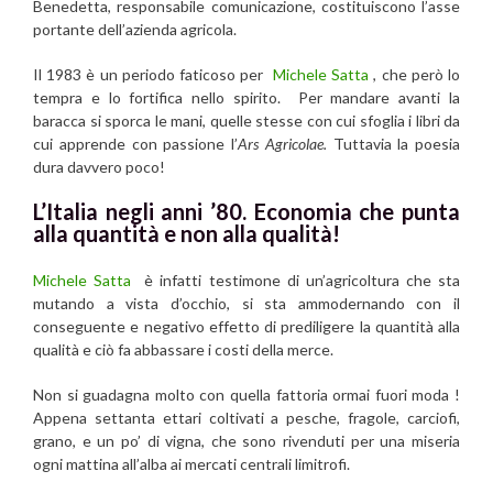
Benedetta, responsabile comunicazione, costituiscono l’asse
portante dell’azienda agricola.
Il 1983 è un periodo faticoso per
Michele Satta
, che però lo
tempra e lo fortifica nello spirito. Per mandare avanti la
baracca si sporca le mani, quelle stesse con cui sfoglia i libri da
cui apprende con passione l’
Ars Agricolae.
Tuttavia la poesia
dura davvero poco!
L’Italia negli anni ’80. Economia che punta
alla quantità e non alla qualità!
Michele Satta
è infatti testimone di un’agricoltura che sta
mutando a vista d’occhio, si sta ammodernando con il
conseguente e negativo effetto di prediligere la quantità alla
qualità e ciò fa abbassare i costi della merce.
Non si guadagna molto con quella fattoria ormai fuori moda !
Appena settanta ettari coltivati a pesche, fragole, carciofi,
grano, e un po’ di vigna, che sono rivenduti per una miseria
ogni mattina all’alba ai mercati centrali limitrofi.