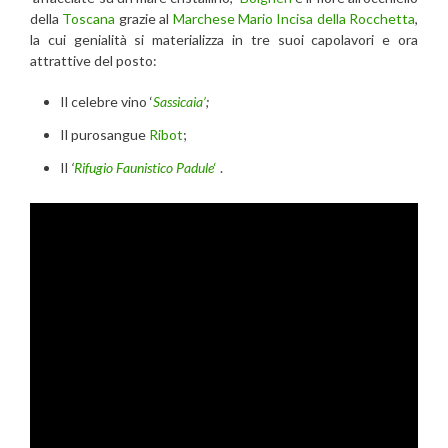
della
Toscana
grazie al
Marchese Mario Incisa della Rocchetta
,
la cui genialità si materializza in tre suoi capolavori e ora
attrattive del posto:
Il celebre vino ‘
Sassicaia’
;
Il purosangue
Ribot
;
Il
‘
Rifugio Faunistico Padule
‘
.