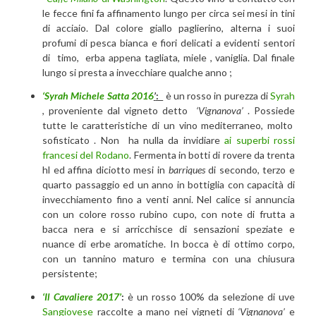
le fecce fini fa affinamento lungo per circa sei mesi in tini
di acciaio. Dal colore giallo paglierino, alterna i suoi
profumi di pesca bianca e fiori delicati a evidenti sentori
di timo, erba appena tagliata, miele , vaniglia. Dal finale
lungo si presta a invecchiare qualche anno ;
‘Syrah Michele Satta 2016
’
:
è un rosso in purezza di
Syrah
, proveniente dal vigneto detto
‘Vignanova’
. Possiede
tutte le caratteristiche di un vino mediterraneo, molto
sofisticato . Non ha nulla da invidiare
ai superbi rossi
francesi del Rodano
. Fermenta in botti di rovere da trenta
hl ed affina diciotto mesi in
barriques
di secondo, terzo e
quarto passaggio ed un anno in bottiglia con capacità di
invecchiamento fino a venti anni. Nel calice si annuncia
con un colore rosso rubino cupo, con note di frutta a
bacca nera e si arricchisce di sensazioni speziate e
nuance di erbe aromatiche. In bocca è di ottimo corpo,
con un tannino maturo e termina con una chiusura
persistente;
‘Il Cavaliere 2017’
:
è un rosso 100% da selezione di uve
Sangiovese
raccolte a mano nei vigneti di
‘Vignanova’
e