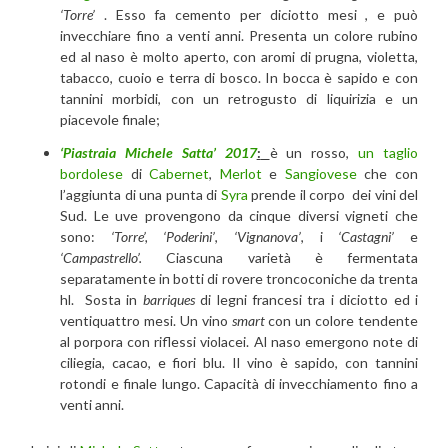
‘Torre’
. Esso fa cemento per diciotto mesi , e può
invecchiare fino a venti anni. Presenta un colore rubino
ed al naso è molto aperto, con aromi di prugna, violetta,
tabacco, cuoio e terra di bosco. In bocca è sapido e con
tannini morbidi, con un retrogusto di liquirizia e un
piacevole finale;
‘Piastraia Michele Satta’ 2017
:
è un rosso,
un taglio
bordolese
di
Cabernet
,
Merlot
e
Sangiovese
che con
l’aggiunta di una punta di
Syra
prende il corpo dei vini del
Sud. Le uve provengono da cinque diversi vigneti che
sono:
‘Torre’,
‘Poderini’
,
‘Vignanova’
, i
‘Castagni’
e
‘Campastrello’.
Ciascuna varietà è fermentata
separatamente in botti di rovere troncoconiche da trenta
hl. Sosta in
barriques
di legni francesi tra i diciotto ed i
ventiquattro mesi. Un vino
smart
con un colore tendente
al porpora con riflessi violacei. Al naso emergono note di
ciliegia, cacao, e fiori blu. Il vino è sapido, con tannini
rotondi e finale lungo. Capacità di invecchiamento fino a
venti anni.