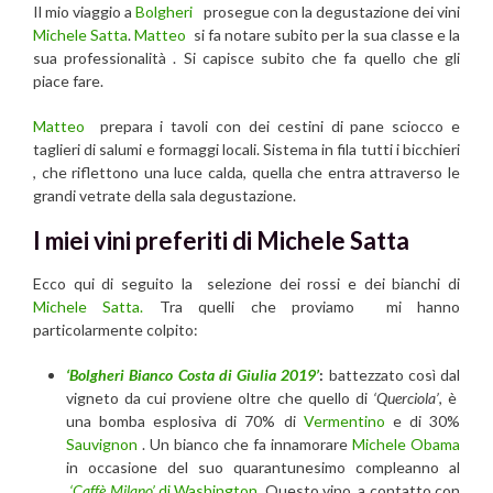
Il mio viaggio a
Bolgheri
prosegue con la degustazione dei vini
Michele Satta
.
Matteo
si fa notare subito per la sua classe e la
sua professionalità . Si capisce subito che fa quello che gli
piace fare.
Matteo
prepara i tavoli con dei cestini di pane sciocco e
taglieri di salumi e formaggi locali. Sistema in fila tutti i bicchieri
, che riflettono una luce calda, quella che entra attraverso le
grandi vetrate della sala degustazione.
I miei vini preferiti di Michele Satta
Ecco qui di seguito la selezione dei rossi e dei bianchi di
Michele Satta.
Tra quelli che proviamo mi hanno
particolarmente colpito:
‘Bolgheri Bianco Costa di Giulia 2019’
:
battezzato così dal
vigneto da cui proviene oltre che quello di
‘Querciola’
, è
una bomba esplosiva di 70% di
Vermentino
e di 30%
Sauvignon
. Un bianco che fa innamorare
Michele Obama
in occasione del suo quarantunesimo compleanno al
‘Caffè Milano’
di Washington
. Questo vino a contatto con