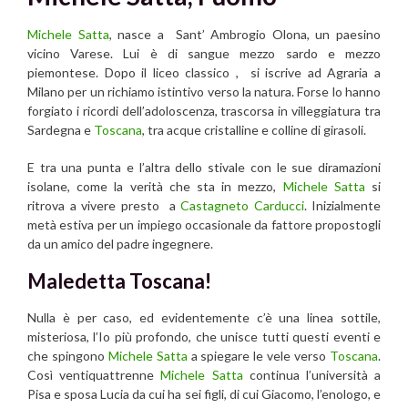
Michele Satta
, nasce a Sant’ Ambrogio Olona, un paesino
vicino Varese. Lui è di sangue mezzo sardo e mezzo
piemontese. Dopo il liceo classico , si iscrive ad Agraria a
Milano per un richiamo istintivo verso la natura. Forse lo hanno
forgiato i ricordi dell’adoloscenza, trascorsa in villeggiatura tra
Sardegna e
Toscana
, tra acque cristalline e colline di girasoli.
E tra una punta e l’altra dello stivale con le sue diramazioni
isolane, come la verità che sta in mezzo,
Michele Satta
si
ritrova a vivere presto a
Castagneto Carducci
. Inizialmente
metà estiva per un impiego occasionale da fattore propostogli
da un amico del padre ingegnere.
Maledetta Toscana!
Nulla è per caso, ed evidentemente c’è una linea sottile,
misteriosa, l’Io più profondo, che unisce tutti questi eventi e
che spingono
Michele Satta
a spiegare le vele verso
Toscana
.
Così ventiquattrenne
Michele Satta
continua l’università a
Pisa e sposa Lucia da cui ha sei figli, di cui Giacomo, l’enologo, e