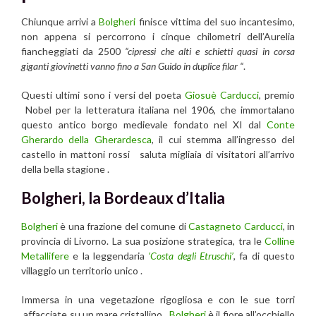
Chiunque arrivi a
Bolgheri
finisce vittima del suo incantesimo,
non appena si percorrono i cinque chilometri dell’Aurelia
fiancheggiati da 2500
“cipressi che alti e schietti quasi in corsa
giganti giovinetti vanno fino a San Guido in duplice filar “
.
Questi ultimi sono i versi del poeta
Giosuè Carducci
, premio
Nobel per la letteratura italiana nel 1906, che immortalano
questo antico borgo medievale fondato nel XI dal
Conte
Gherardo della Gherardesca
, il cui stemma all’ingresso del
castello in mattoni rossi saluta migliaia di visitatori all’arrivo
della bella stagione .
Bolgheri, la Bordeaux d’Italia
Bolgheri
è una frazione del comune di
Castagneto Carducci
, in
provincia di Livorno. La sua posizione strategica, tra le
Colline
Metallifere
e la leggendaria
‘Costa degli Etruschi’
, fa di questo
villaggio un territorio unico .
Immersa in una vegetazione rigogliosa e con le sue torri
affacciate su un mare cristallino,
Bolgheri
è il fiore all’occhiello