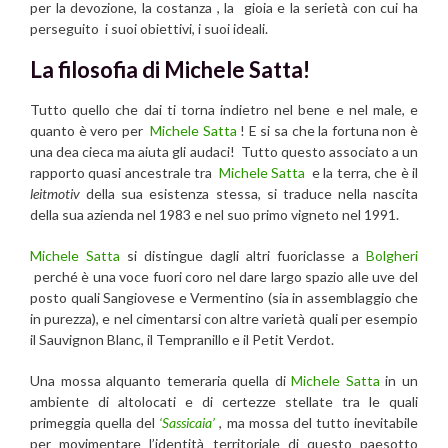
per la devozione, la costanza , la gioia e la serietà con cui ha
perseguito i suoi obiettivi, i suoi ideali.
La filosofia di Michele Satta!
Tutto quello che dai ti torna indietro nel bene e nel male, e
quanto è vero per
Michele Satta
! E si sa che la fortuna non è
una dea cieca ma aiuta gli audaci! Tutto questo associato a un
rapporto quasi ancestrale tra
Michele Satta
e la terra, che è il
leitmotiv
della sua esistenza stessa, si traduce nella nascita
della sua azienda nel 1983 e nel suo primo vigneto nel 1991.
Michele Satta
si distingue dagli altri fuoriclasse a
Bolgheri
perché è una voce fuori coro nel dare largo spazio alle uve del
posto quali Sangiovese e Vermentino (sia in assemblaggio che
in purezza), e nel cimentarsi con altre varietà quali per esempio
il Sauvignon Blanc, il Tempranillo e il Petit Verdot.
Una mossa alquanto temeraria quella di
Michele Satta
in un
ambiente di altolocati e di certezze stellate tra le quali
primeggia quella del
‘Sassicaia’
, ma mossa del tutto inevitabile
per movimentare l’identità territoriale di questo paesotto