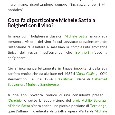
maremmano, rispettandone sempre l’inclinazione per i vini
bordolesi.
Cosa fa di particolare Michele Satta a
Bolgheri con il vino?
In linea con i bolgheresi classici,
Michele Satta
ha una sua
personale visione del vino in cui soggiace prevalentemente
l’intenzione di esaltare al massimo la complessità aromatica
tipica del
terroir
mediterraneo che
Bolgheri
riesce a
sprigionare.
Ciò si incarna perfettamente in tappe importanti della sua
carriera enoica che dà alla luce nel 1987 il
‘Costa Giulia’
, 100%
Vermentino, e nel 1994 il
‘Piastraia’
,
blend
di
Cabernet
Sauvignon
,
Merlot
e
Sangiovese
.
A fine anni novanta, reduce di una consulenza presso l’
‘Ornellaia’
e sotto la supervisione del
prof. Attilio Scienza
,
Michele Satta
pianta anche una piccola porzione di
Teroldego
,
quest’ultimo ingrediente di un’altra opera d’arte di
Michele