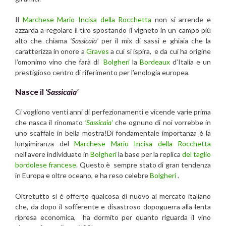
Il
Marchese Mario Incisa della Rocchetta
non si arrende e
azzarda a regolare il tiro spostando il vigneto in un campo più
alto che chiama
‘Sassicaia’
per il mix di sassi e ghiaia che la
caratterizza in onore a
Graves
a cui si ispira, e da cui ha origine
l’omonimo vino che farà di
Bolgheri
la
Bordeaux
d’Italia e un
prestigioso centro di riferimento per l’enologia europea.
Nasce il
‘Sassicaia’
Ci vogliono venti anni di perfezionamenti e vicende varie prima
che nasca il rinomato
‘Sassicaia’
che ognuno di noi vorrebbe in
uno scaffale in bella mostra!Di fondamentale importanza è la
lungimiranza del
Marchese Mario Incisa della Rocchetta
nell’avere individuato in
Bolgheri
la base per la replica
del taglio
bordolese francese
. Questo è sempre stato di gran tendenza
in Europa e oltre oceano, e ha reso celebre
Bolgheri
.
Oltretutto si è offerto qualcosa di nuovo al mercato italiano
che, da dopo il sofferente e disastroso dopoguerra alla lenta
ripresa economica, ha dormito per quanto riguarda il vino