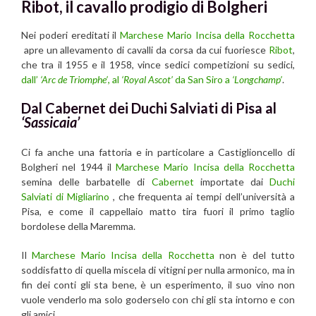
Ribot, il cavallo prodigio di Bolgheri
Nei poderi ereditati il
Marchese Mario Incisa della Rocchetta
apre un allevamento di cavalli da corsa da cui fuoriesce
Ribot
,
che tra il 1955 e il 1958, vince sedici competizioni su sedici,
dall’
‘Arc de Triomphe’
, al
‘Royal Ascot’
da San Siro a
‘Longchamp’
.
Dal Cabernet dei Duchi Salviati di Pisa al
‘Sassicaia’
Ci fa anche una fattoria e in particolare a Castiglioncello di
Bolgheri nel 1944 il
Marchese Mario Incisa della Rocchetta
semina delle barbatelle di
Cabernet
importate dai
Duchi
Salviati di Migliarino
, che frequenta ai tempi dell’università a
Pisa, e come il cappellaio matto tira fuori il primo taglio
bordolese della Maremma.
Il
Marchese Mario Incisa della Rocchetta
non è del tutto
soddisfatto di quella miscela di vitigni per nulla armonico, ma in
fin dei conti gli sta bene, è un esperimento, il suo vino non
vuole venderlo ma solo goderselo con chi gli sta intorno e con
gli amici.